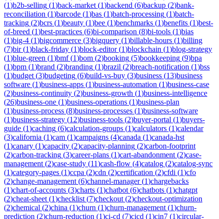
(
1
)
b2b-selling
(
1
)
back-market
(
1
)
backend
(
6
)
backup
(
2
)
bank-
reconciliation
(
1
)
barcode
(
1
)
bas
(
1
)
batch-processing
(
1
)
batch-
tracking
(
2
)
bcrs
(
1
)
beauty
(
1
)
bee
(
1
)
benchmarks
(
1
)
benefits
(
1
)
best-
of-breed
(
1
)
best-practices
(
6
)
bi-comparison
(
8
)
bi-tools
(
1
)
bias
(
1
)
big-4
(
1
)
bigcommerce
(
3
)
bigquery
(
1
)
billable-hours
(
1
)
billing
(
7
)
bir
(
1
)
black-friday
(
1
)
block-editor
(
1
)
blockchain
(
1
)
blog-strategy
(
1
)
blue-green
(
1
)
bmf
(
1
)
bom
(
2
)
booking
(
5
)
bookkeeping
(
9
)
bpa
(
1
)
bpm
(
1
)
brand
(
2
)
branding
(
1
)
brazil
(
2
)
breach-notification
(
1
)
bss
(
1
)
budget
(
3
)
budgeting
(
6
)
build-vs-buy
(
3
)
business
(
13
)
business
software
(
1
)
business-apps
(
1
)
business-automation
(
1
)
business-case
(
2
)
business-continuity
(
2
)
business-growth
(
1
)
business-intelligence
(
26
)
business-one
(
1
)
business-operations
(
1
)
business-plan
(
1
)
business-process
(
8
)
business-processes
(
1
)
business-software
(
1
)
business-strategy
(
12
)
business-tools
(
2
)
buyer-portal
(
1
)
buyers-
guide
(
1
)
caching
(
6
)
calculation-groups
(
1
)
calculators
(
1
)
calendar
(
3
)
california
(
1
)
cam
(
1
)
campaigns
(
4
)
canada
(
1
)
canada-hst
(
1
)
canary
(
1
)
capacity
(
2
)
capacity-planning
(
2
)
carbon-footprint
(
2
)
carbon-tracking
(
3
)
career-plans
(
1
)
cart-abandonment
(
2
)
case-
management
(
2
)
case-study
(
11
)
cash-flow
(
4
)
catalog
(
2
)
catalog-sync
(
1
)
category-pages
(
1
)
ccpa
(
2
)
cdn
(
2
)
certification
(
2
)
cfdi
(
1
)
cfo
(
2
)
change-management
(
6
)
channel-manager
(
1
)
chargebacks
(
1
)
chart-of-accounts
(
3
)
charts
(
1
)
chatbot
(
6
)
chatbots
(
1
)
chatgpt
(
2
)
cheat-sheet
(
1
)
checklist
(
7
)
checkout
(
2
)
checkout-optimization
(
2
)
chemical
(
2
)
china
(
1
)
churn
(
1
)
churn-management
(
1
)
churn-
prediction
(
2
)
churn-reduction
(
1
)
ci-cd
(
7
)
cicd
(
1
)
cin7
(
1
)
circular-