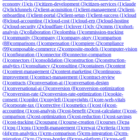
economy
(
1
)
cis
(
1
)
citizen-development
(
3
)
citizen-services
(
1
)
claude
(
2
)
clickfunnels
(
2
)
client-acquisition
(
1
)
client-management
(
2
)
client-
onboarding
(
1
)
client-portal
(
2
)
client-setup
(
1
)
client-success
(
1
)
cloud
(
8
)
cloud-accounting
(
1
)
cloud-cost
(
1
)
cloud-erp
(
3
)
cloud-hosting
(
2
)
cloud-security
(
2
)
cloudflare
(
1
)
clover
(
1
)
clv
(
2
)
cmms
(
1
)
cohort-
analysis
(
2
)
collaboration
(
3
)
colombia
(
1
)
commission-tracking
(
1
)
community
(
3
)
company
(
1
)
company-story
(
1
)
comparison
(
88
)
comparisons
(
1
)
compensation
(
1
)
compiere
(
2
)
compliance
(
99
)
composable-commerce
(
2
)
composite-models
(
1
)
computer-vision
(
1
)
configuration
(
1
)
connector
(
8
)
connector-comparison
(
1
)
connectors
(
1
)
consolidation
(
3
)
construction
(
2
)
construction-
analytics
(
1
)
consultancy
(
2
)
consulting
(
3
)
containers
(
3
)
content
(
1
)
content-management
(
2
)
content-marketing
(
3
)
continuous-
improvement
(
1
)
contract-management
(
1
)
contract-review
(
1
)
contracts
(
3
)
conversation-ai
(
1
)
conversation-design
(
1
)
conversational-ai
(
3
)
conversion
(
8
)
conversion-optimization
(
7
)
conversion-rate
(
2
)
conversion-rate-optimization
(
1
)
cookie-
consent
(
1
)
copilot
(
1
)
copyleft
(
1
)
copyrights
(
1
)
core-web-vitals
(
5
)
corporate-tax
(
1
)
corrective
(
1
)
cosmetics
(
1
)
cost
(
4
)
cost-
accounting
(
1
)
cost-analysis
(
3
)
cost-benefit
(
2
)
cost-calculator
(
1
)
cost-
comparison
(
2
)
cost-optimization
(
5
)
cost-reduction
(
1
)
cost-savings
(
1
)
cost-tracking
(
2
)
coupang
(
1
)
course-creation
(
1
)
courses
(
3
)
cpa
(
1
)
cpq
(
1
)
cpra
(
1
)
credit-management
(
1
)
crewai
(
2
)
criteria
(
1
)
crm
(
44
)
crm-analytics
(
1
)
crm-comparison
(
5
)
crm-integration
(
2
)
crm-
migration
(
2
)
cro
(
2
)
cross-border
(
8
)
cross-platform
(
1
)
cross-sell