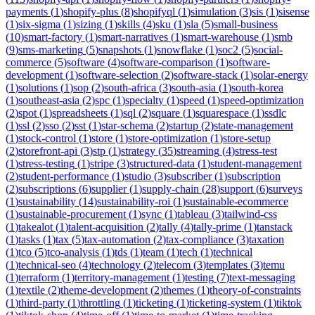
payments
(
1
)
shopify-plus
(
8
)
shopifyql
(
1
)
simulation
(
3
)
sis
(
1
)
sisense
(
1
)
six-sigma
(
1
)
sizing
(
1
)
skills
(
4
)
sku
(
1
)
sla
(
5
)
small-business
(
10
)
smart-factory
(
1
)
smart-narratives
(
1
)
smart-warehouse
(
1
)
smb
(
9
)
sms-marketing
(
5
)
snapshots
(
1
)
snowflake
(
1
)
soc2
(
5
)
social-
commerce
(
5
)
software
(
4
)
software-comparison
(
1
)
software-
development
(
1
)
software-selection
(
2
)
software-stack
(
1
)
solar-energy
(
1
)
solutions
(
1
)
sop
(
2
)
south-africa
(
3
)
south-asia
(
1
)
south-korea
(
1
)
southeast-asia
(
2
)
spc
(
1
)
specialty
(
1
)
speed
(
1
)
speed-optimization
(
2
)
spot
(
1
)
spreadsheets
(
1
)
sql
(
2
)
square
(
1
)
squarespace
(
1
)
ssdlc
(
1
)
ssl
(
2
)
sso
(
2
)
sst
(
1
)
star-schema
(
2
)
startup
(
2
)
state-management
(
1
)
stock-control
(
1
)
store
(
1
)
store-optimization
(
1
)
store-setup
(
2
)
storefront-api
(
3
)
stp
(
1
)
strategy
(
35
)
streaming
(
4
)
stress-test
(
1
)
stress-testing
(
1
)
stripe
(
3
)
structured-data
(
1
)
student-management
(
2
)
student-performance
(
1
)
studio
(
3
)
subscriber
(
1
)
subscription
(
2
)
subscriptions
(
6
)
supplier
(
1
)
supply-chain
(
28
)
support
(
6
)
surveys
(
1
)
sustainability
(
14
)
sustainability-roi
(
1
)
sustainable-ecommerce
(
1
)
sustainable-procurement
(
1
)
sync
(
1
)
tableau
(
3
)
tailwind-css
(
1
)
takealot
(
1
)
talent-acquisition
(
2
)
tally
(
4
)
tally-prime
(
1
)
tanstack
(
1
)
tasks
(
1
)
tax
(
5
)
tax-automation
(
2
)
tax-compliance
(
3
)
taxation
(
1
)
tco
(
5
)
tco-analysis
(
1
)
tds
(
1
)
team
(
1
)
tech
(
1
)
technical
(
1
)
technical-seo
(
4
)
technology
(
2
)
telecom
(
3
)
templates
(
3
)
temu
(
1
)
terraform
(
1
)
territory-management
(
1
)
testing
(
7
)
text-messaging
(
1
)
textile
(
2
)
theme-development
(
2
)
themes
(
1
)
theory-of-constraints
(
1
)
third-party
(
1
)
throttling
(
1
)
ticketing
(
1
)
ticketing-system
(
1
)
tiktok