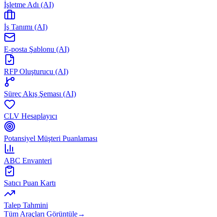
İşletme Adı (AI)
İş Tanımı (AI)
E-posta Şablonu (AI)
RFP Oluşturucu (AI)
Süreç Akış Şeması (AI)
CLV Hesaplayıcı
Potansiyel Müşteri Puanlaması
ABC Envanteri
Satıcı Puan Kartı
Talep Tahmini
Tüm Araçları Görüntüle
→