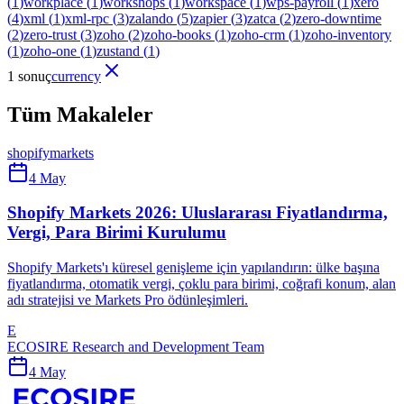
(
1
)
workplace
(
1
)
workshops
(
1
)
workspace
(
1
)
wps-payroll
(
1
)
xero
(
4
)
xml
(
1
)
xml-rpc
(
3
)
zalando
(
5
)
zapier
(
3
)
zatca
(
2
)
zero-downtime
(
2
)
zero-trust
(
3
)
zoho
(
2
)
zoho-books
(
1
)
zoho-crm
(
1
)
zoho-inventory
(
1
)
zoho-one
(
1
)
zustand
(
1
)
1 sonuç
currency
Tüm Makaleler
shopify
markets
4 May
Shopify Markets 2026: Uluslararası Fiyatlandırma,
Vergi, Para Birimi Kurulumu
Shopify Markets'ı küresel genişleme için yapılandırın: ülke başına
fiyatlandırma, otomatik vergi, çoklu para birimi, coğrafi konum, alan
adı stratejisi ve Markets Pro ödünleşimleri.
E
ECOSIRE Research and Development Team
4 May