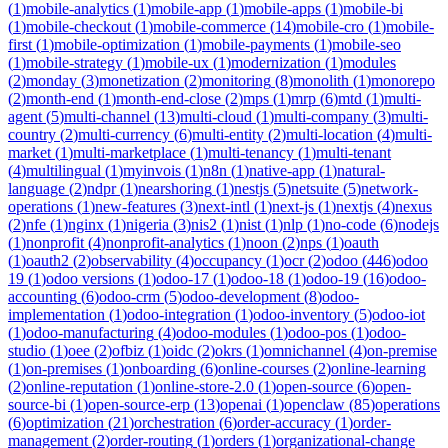
(
1
)
mobile-analytics
(
1
)
mobile-app
(
1
)
mobile-apps
(
1
)
mobile-bi
(
1
)
mobile-checkout
(
1
)
mobile-commerce
(
14
)
mobile-cro
(
1
)
mobile-
first
(
1
)
mobile-optimization
(
1
)
mobile-payments
(
1
)
mobile-seo
(
1
)
mobile-strategy
(
1
)
mobile-ux
(
1
)
modernization
(
1
)
modules
(
2
)
monday
(
3
)
monetization
(
2
)
monitoring
(
8
)
monolith
(
1
)
monorepo
(
2
)
month-end
(
1
)
month-end-close
(
2
)
mps
(
1
)
mrp
(
6
)
mtd
(
1
)
multi-
agent
(
5
)
multi-channel
(
13
)
multi-cloud
(
1
)
multi-company
(
3
)
multi-
country
(
2
)
multi-currency
(
6
)
multi-entity
(
2
)
multi-location
(
4
)
multi-
market
(
1
)
multi-marketplace
(
1
)
multi-tenancy
(
1
)
multi-tenant
(
4
)
multilingual
(
1
)
myinvois
(
1
)
n8n
(
1
)
native-app
(
1
)
natural-
language
(
2
)
ndpr
(
1
)
nearshoring
(
1
)
nestjs
(
5
)
netsuite
(
5
)
network-
operations
(
1
)
new-features
(
3
)
next-intl
(
1
)
next-js
(
1
)
nextjs
(
4
)
nexus
(
2
)
nfe
(
1
)
nginx
(
1
)
nigeria
(
3
)
nis2
(
1
)
nist
(
1
)
nlp
(
1
)
no-code
(
6
)
nodejs
(
1
)
nonprofit
(
4
)
nonprofit-analytics
(
1
)
noon
(
2
)
nps
(
1
)
oauth
(
1
)
oauth2
(
2
)
observability
(
4
)
occupancy
(
1
)
ocr
(
2
)
odoo
(
446
)
odoo
19
(
1
)
odoo versions
(
1
)
odoo-17
(
1
)
odoo-18
(
1
)
odoo-19
(
16
)
odoo-
accounting
(
6
)
odoo-crm
(
5
)
odoo-development
(
8
)
odoo-
implementation
(
1
)
odoo-integration
(
1
)
odoo-inventory
(
5
)
odoo-iot
(
1
)
odoo-manufacturing
(
4
)
odoo-modules
(
1
)
odoo-pos
(
1
)
odoo-
studio
(
1
)
oee
(
2
)
ofbiz
(
1
)
oidc
(
2
)
okrs
(
1
)
omnichannel
(
4
)
on-premise
(
1
)
on-premises
(
1
)
onboarding
(
6
)
online-courses
(
2
)
online-learning
(
2
)
online-reputation
(
1
)
online-store-2.0
(
1
)
open-source
(
6
)
open-
source-bi
(
1
)
open-source-erp
(
13
)
openai
(
1
)
openclaw
(
85
)
operations
(
6
)
optimization
(
21
)
orchestration
(
6
)
order-accuracy
(
1
)
order-
management
(
2
)
order-routing
(
1
)
orders
(
1
)
organizational-change