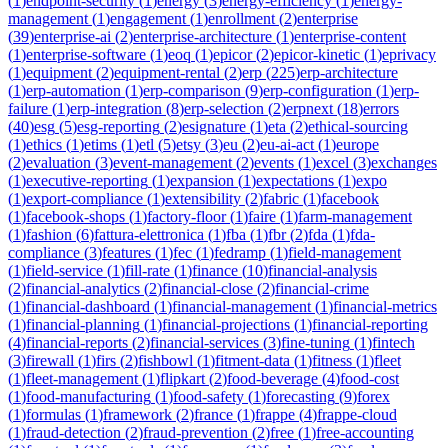
(
1
)
endpoint-security
(
1
)
energy
(
3
)
energy-efficiency
(
1
)
energy-
management
(
1
)
engagement
(
1
)
enrollment
(
2
)
enterprise
(
39
)
enterprise-ai
(
2
)
enterprise-architecture
(
1
)
enterprise-content
(
1
)
enterprise-software
(
1
)
eoq
(
1
)
epicor
(
2
)
epicor-kinetic
(
1
)
eprivacy
(
1
)
equipment
(
2
)
equipment-rental
(
2
)
erp
(
225
)
erp-architecture
(
1
)
erp-automation
(
1
)
erp-comparison
(
9
)
erp-configuration
(
1
)
erp-
failure
(
1
)
erp-integration
(
8
)
erp-selection
(
2
)
erpnext
(
18
)
errors
(
40
)
esg
(
5
)
esg-reporting
(
2
)
esignature
(
1
)
eta
(
2
)
ethical-sourcing
(
1
)
ethics
(
1
)
etims
(
1
)
etl
(
5
)
etsy
(
3
)
eu
(
2
)
eu-ai-act
(
1
)
europe
(
2
)
evaluation
(
3
)
event-management
(
2
)
events
(
1
)
excel
(
3
)
exchanges
(
1
)
executive-reporting
(
1
)
expansion
(
1
)
expectations
(
1
)
expo
(
1
)
export-compliance
(
1
)
extensibility
(
2
)
fabric
(
1
)
facebook
(
1
)
facebook-shops
(
1
)
factory-floor
(
1
)
faire
(
1
)
farm-management
(
1
)
fashion
(
6
)
fattura-elettronica
(
1
)
fba
(
1
)
fbr
(
2
)
fda
(
1
)
fda-
compliance
(
3
)
features
(
1
)
fec
(
1
)
fedramp
(
1
)
field-management
(
1
)
field-service
(
1
)
fill-rate
(
1
)
finance
(
10
)
financial-analysis
(
2
)
financial-analytics
(
2
)
financial-close
(
2
)
financial-crime
(
1
)
financial-dashboard
(
1
)
financial-management
(
1
)
financial-metrics
(
1
)
financial-planning
(
1
)
financial-projections
(
1
)
financial-reporting
(
4
)
financial-reports
(
2
)
financial-services
(
3
)
fine-tuning
(
1
)
fintech
(
3
)
firewall
(
1
)
firs
(
2
)
fishbowl
(
1
)
fitment-data
(
1
)
fitness
(
1
)
fleet
(
1
)
fleet-management
(
1
)
flipkart
(
2
)
food-beverage
(
4
)
food-cost
(
1
)
food-manufacturing
(
1
)
food-safety
(
1
)
forecasting
(
9
)
forex
(
1
)
formulas
(
1
)
framework
(
2
)
france
(
1
)
frappe
(
4
)
frappe-cloud
(
1
)
fraud-detection
(
2
)
fraud-prevention
(
2
)
free
(
1
)
free-accounting