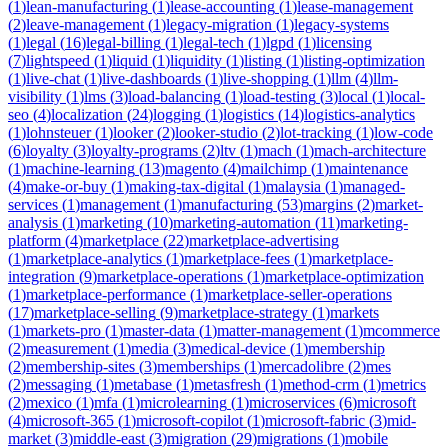
(
1
)
lean-manufacturing
(
1
)
lease-accounting
(
1
)
lease-management
(
2
)
leave-management
(
1
)
legacy-migration
(
1
)
legacy-systems
(
1
)
legal
(
16
)
legal-billing
(
1
)
legal-tech
(
1
)
lgpd
(
1
)
licensing
(
7
)
lightspeed
(
1
)
liquid
(
1
)
liquidity
(
1
)
listing
(
1
)
listing-optimization
(
1
)
live-chat
(
1
)
live-dashboards
(
1
)
live-shopping
(
1
)
llm
(
4
)
llm-
visibility
(
1
)
lms
(
3
)
load-balancing
(
1
)
load-testing
(
3
)
local
(
1
)
local-
seo
(
4
)
localization
(
24
)
logging
(
1
)
logistics
(
14
)
logistics-analytics
(
1
)
lohnsteuer
(
1
)
looker
(
2
)
looker-studio
(
2
)
lot-tracking
(
1
)
low-code
(
6
)
loyalty
(
3
)
loyalty-programs
(
2
)
ltv
(
1
)
mach
(
1
)
mach-architecture
(
1
)
machine-learning
(
13
)
magento
(
4
)
mailchimp
(
1
)
maintenance
(
4
)
make-or-buy
(
1
)
making-tax-digital
(
1
)
malaysia
(
1
)
managed-
services
(
1
)
management
(
1
)
manufacturing
(
53
)
margins
(
2
)
market-
analysis
(
1
)
marketing
(
10
)
marketing-automation
(
11
)
marketing-
platform
(
4
)
marketplace
(
22
)
marketplace-advertising
(
1
)
marketplace-analytics
(
1
)
marketplace-fees
(
1
)
marketplace-
integration
(
9
)
marketplace-operations
(
1
)
marketplace-optimization
(
1
)
marketplace-performance
(
1
)
marketplace-seller-operations
(
17
)
marketplace-selling
(
9
)
marketplace-strategy
(
1
)
markets
(
1
)
markets-pro
(
1
)
master-data
(
1
)
matter-management
(
1
)
mcommerce
(
2
)
measurement
(
1
)
media
(
3
)
medical-device
(
1
)
membership
(
2
)
membership-sites
(
3
)
memberships
(
1
)
mercadolibre
(
2
)
mes
(
2
)
messaging
(
1
)
metabase
(
1
)
metasfresh
(
1
)
method-crm
(
1
)
metrics
(
2
)
mexico
(
1
)
mfa
(
1
)
microlearning
(
1
)
microservices
(
6
)
microsoft
(
4
)
microsoft-365
(
1
)
microsoft-copilot
(
1
)
microsoft-fabric
(
3
)
mid-
market
(
3
)
middle-east
(
3
)
migration
(
29
)
migrations
(
1
)
mobile