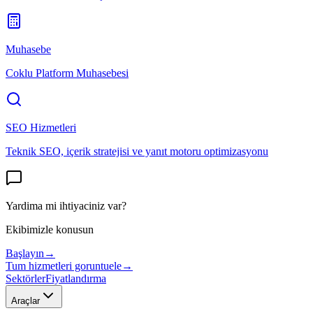
Muhasebe
Coklu Platform Muhasebesi
SEO Hizmetleri
Teknik SEO, içerik stratejisi ve yanıt motoru optimizasyonu
Yardima mi ihtiyaciniz var?
Ekibimizle konusun
Başlayın
→
Tum hizmetleri goruntuele
→
Sektörler
Fiyatlandırma
Araçlar