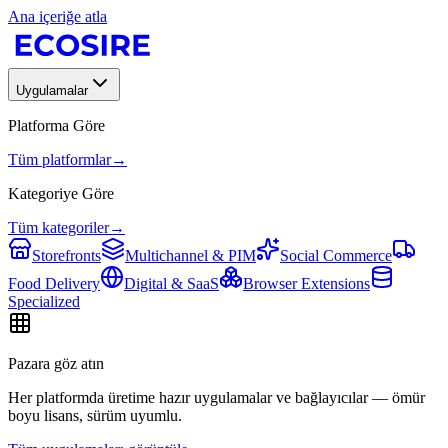
Ana içeriğe atla
Uygulamalar
Platforma Göre
Tüm platformlar
→
Kategoriye Göre
Tüm kategoriler
→
Storefronts
Multichannel & PIM
Social Commerce
Food Delivery
Digital & SaaS
Browser Extensions
Specialized
Pazara göz atın
Her platformda üretime hazır uygulamalar ve bağlayıcılar — ömür
boyu lisans, sürüm uyumlu.