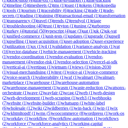
(
1
)
tiktok-shop
(
4
)
time-off
(
1
)
time-to-market
(
1
)
time-tracking
(
2
)
timeline
(
5
)
timesheets
(
2
)
tms
(
1
)
toast
(
1
)
tokens
(
3
)
tokopedia
(
1
)
tools
(
1
)
tourism
(
1
)
traceability
(
6
)
tracking
(
2
)
trade
(
1
)
trade-
secrets
(
1
)
trading
(
1
)
training
(
8
)
transactional-email
(
1
)
transformation
(
1
)
transparency
(
3
)
travel
(
3
)
trends
(
2
)
trendyol
(
1
)
triage
(
1
)
troubleshooting
(
40
)
trust
(
1
)
tryton
(
1
)
tuning
(
2
)
turborepo
(
1
)
turkey
(
4
)
tutorial
(
50
)
typescript
(
4
)
uae
(
3
)
uat
(
1
)
uk
(
2
)
uk-vat
(
1
)
unified-commerce
(
1
)
unit-tests
(
1
)
updates
(
1
)
upgrade
(
3
)
upsell
(
1
)
upselling
(
1
)
user-acquisition
(
1
)
user-adoption
(
2
)
user-experience
(
3
)
utilization
(
1
)
ux
(
1
)
v4
(
1
)
validation
(
1
)
variance-analysis
(
1
)
vat
(
16
)
vector-database
(
1
)
vehicle-management
(
1
)
vehicle-tracking
(
1
)
vendor-coordination
(
1
)
vendor-evaluation
(
1
)
vendor-
management
(
4
)
vendor-risk
(
1
)
vendor-selection
(
2
)
vercel-ai-sdk
(
1
)
vertical-ai
(
1
)
vertipaq
(
1
)
vietnam
(
1
)
views
(
1
)
vision-2030
(
1
)
visual-merchandising
(
1
)
vitest
(
1
)
voice-ai
(
1
)
voice-commerce
(
2
)
voice-search
(
1
)
vulnerability
(
1
)
waf
(
1
)
walmart
(
3
)
walmart-
marketplace
(
1
)
warehouse
(
13
)
warehouse-automation
(
2
)
warehouse-management
(
1
)
wasm
(
1
)
waste-reduction
(
2
)
watsonx-
orchestrate
(
1
)
wave
(
2
)
wayfair
(
2
)
wcag
(
2
)
web
(
1
)
web-design
(
2
)
web-development
(
1
)
web-scraping
(
1
)
web3
(
1
)
webhooks
(
7
)
website
(
1
)
website-builder
(
1
)
whatsapp
(
1
)
white-label
(
6
)
wholesale
(
12
)
wiki
(
2
)
wildberries
(
1
)
win-back
(
1
)
wip
(
1
)
wix
(
2
)
wkhtmltopdf
(
1
)
wms
(
5
)
woocommerce
(
8
)
wordpress
(
1
)
work-os
(
1
)
workday
(
1
)
workflow
(
9
)
workflow-automation
(
1
)
workflows
(
2
)
workforce
(
7
)
workforce-analytics
(
1
)
working-capital