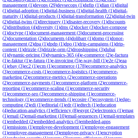
management
(
1
)
devops
(
29
)
devsecops
(
1
)
dgfip
(
1
)
dian
(
1
)
digital
(
1
)
digital-adoption
(
1
)
digital-business
(
1
)
digital-health
(
1
)
digital-
maturity
(
1
)
digital-products
(
1
)
digital-transformation
(
22
)
digital-twin
(
2
)
digital-twins
(
1
)
directquery
(
1
)
disaster-recovery
(
1
)
discounts
(
2
)
distribution
(
4
)
diversity
(
1
)
dms
(
2
)
docker
(
3
)
docker-compose
(
1
)
doctype
(
1
)
document-management
(
3
)
document-processing
(
2
)
documentation
(
2
)
documents
(
4
)
dolibarr
(
1
)
domo
(
1
)
donor-
management
(
2
)
dpa
(
1
)
dpdp
(
1
)
dpo
(
1
)
drip-campaigns
(
1
)
drip-
content
(
1
)
drizzle
(
3
)
drizzle-orm
(
2
)
dropshipping
(
3
)
dubai
(
1
)
dynamic-pricing
(
3
)
dynamics-365
(
4
)
e-commerce
(
2
)
e-factura
(
1
)
e-faktur
(
1
)
e-fatura
(
1
)
e-invoicing
(
5
)
e-way-bill
(
1
)
e2e
(
2
)
eaa
(
1
)
ebay
(
3
)
ec2
(
1
)
ecm
(
1
)
ecommerce
(
178
)
ecommerce-analytics
(
3
)
ecommerce-costs
(
1
)
ecommerce-logistics
(
1
)
ecommerce-
marketing
(
2
)
ecommerce-metrics
(
2
)
ecommerce-operations
(
2
)
ecommerce-payments
(
1
)
ecommerce-platform
(
2
)
ecommerce-
reporting
(
1
)
ecommerce-scaling
(
1
)
ecommerce-security
(
1
)
ecommerce-seo
(
3
)
ecommerce-shipping
(
1
)
ecommerce-
technology
(
1
)
ecommerce-trends
(
1
)
ecosire
(
7
)
ecosystem
(
1
)
edge-
computing
(
2
)
edi
(
1
)
editorial
(
1
)
edr
(
1
)
edtech
(
1
)
education
(
4
)
education-analytics
(
1
)
efficiency
(
8
)
egypt
(
2
)
electronics
(
1
)
emag
(
1
)
email
(
2
)
email-marketing
(
10
)
email-sequences
(
1
)
email-templates
(
1
)
embedded
(
2
)
embedded-analytics
(
5
)
embedded-apps
(
1
)
emissions
(
1
)
employee-development
(
1
)
employee-engagement
(
1
)
employee-management
(
3
)
employee-privacy
(
1
)
encryption