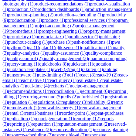
photography
(
1
)
product-recommendations
(
1
)
product-visualization
(
1
)
production
(
7
)
production-dashboards
(
1
)
production-management
(
1
)
production-planning
(
2
)
production-scheduling
(
1
)
productivity
(
9
)
productization
(
1
)
products
(
1
)
professional-services
(
4
)
program-
management
(
1
)
project-accounting
(
2
)
project-management
(
19
)
prometheus
(
1
)
prompt-engineering
(
1
)
property-management
(
5
)
proprietary
(
1
)
provincial-tax
(
1
)
public-sector
(
1
)
publishing
(
1
)
punchout-catalog
(
1
)
purchase
(
3
)
push-notifications
(
1
)
pwa
(
1
)
python
(
5
)
qa
(
1
)
qatar
(
1
)
qlik-sense
(
1
)
qualification
(
1
)
quality
(
3
)
quality-analytics
(
1
)
quality-assurance
(
1
)
quality-compliance
(
1
)
quality-control
(
2
)
quality-management
(
2
)
quantum-computing
(
1
)
query-tuning
(
1
)
quickbooks
(
8
)
quickstart
(
1
)
quotation
(
1
)
quotation-templates
(
1
)
qweb
(
3
)
rag
(
1
)
rakuten
(
1
)
ranking
(
1
)
ransomware
(
1
)
rate-limiting
(
3
)
rdl
(
1
)
react
(
8
)
react-19
(
2
)
react-
email
(
1
)
react-native
(
1
)
react-query
(
1
)
real-estate
(
5
)
real-estate-
analytics
(
1
)
real-time
(
4
)
recharts
(
1
)
recipe-management
(
1
)
recommendations
(
1
)
reconciliation
(
1
)
recruitment
(
6
)
recurring-
billing
(
1
)
recurring-revenue
(
5
)
redis
(
2
)
refurbished
(
1
)
registration
(
1
)
regulation
(
1
)
regulations
(
2
)
regulatory
(
3
)
reliability
(
2
)
remix
(
2
)
remote-work
(
2
)
renewable-energy
(
1
)
renewal-management
(
1
)
rental
(
3
)
rental-business
(
1
)
reorder-point
(
1
)
repeat-purchases
(
1
)
replication
(
1
)
report-generation
(
1
)
reporting
(
12
)
reports
(
3
)
repricing
(
1
)
reputation
(
1
)
reputation-management
(
2
)
reserved-
instances
(
1
)
resilience
(
2
)
resource-allocation
(
1
)
resource-planning
(
1
)
resource-scheduling
(
2
)
responsible-ai
(
2
)
responsive