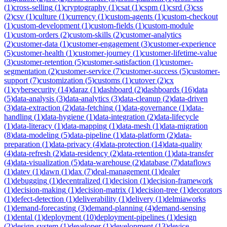
(
1
)
cross-selling
(
1
)
cryptography
(
1
)
csat
(
1
)
cspm
(
1
)
csrd
(
3
)
css
(
2
)
csv
(
1
)
culture
(
1
)
currency
(
1
)
custom-agents
(
1
)
custom-checkout
(
1
)
custom-development
(
1
)
custom-fields
(
1
)
custom-module
(
1
)
custom-orders
(
2
)
custom-skills
(
2
)
customer-analytics
(
2
)
customer-data
(
1
)
customer-engagement
(
3
)
customer-experience
(
5
)
customer-health
(
1
)
customer-journey
(
1
)
customer-lifetime-value
(
3
)
customer-retention
(
5
)
customer-satisfaction
(
1
)
customer-
segmentation
(
2
)
customer-service
(
7
)
customer-success
(
5
)
customer-
support
(
7
)
customization
(
5
)
customs
(
1
)
cutover
(
2
)
cx
(
1
)
cybersecurity
(
14
)
daraz
(
1
)
dashboard
(
2
)
dashboards
(
16
)
data
(
5
)
data-analysis
(
3
)
data-analytics
(
3
)
data-cleanup
(
2
)
data-driven
(
3
)
data-extraction
(
2
)
data-fetching
(
1
)
data-governance
(
1
)
data-
handling
(
1
)
data-hygiene
(
1
)
data-integration
(
2
)
data-lifecycle
(
1
)
data-literacy
(
1
)
data-mapping
(
1
)
data-mesh
(
1
)
data-migration
(
8
)
data-modeling
(
5
)
data-pipeline
(
1
)
data-platform
(
2
)
data-
preparation
(
1
)
data-privacy
(
4
)
data-protection
(
14
)
data-quality
(
4
)
data-refresh
(
2
)
data-residency
(
2
)
data-retention
(
1
)
data-transfer
(
4
)
data-visualization
(
5
)
data-warehouse
(
2
)
database
(
7
)
dataflows
(
1
)
datev
(
1
)
dawn
(
1
)
dax
(
7
)
deal-management
(
1
)
dealer
(
1
)
debugging
(
1
)
decentralized
(
1
)
decision
(
1
)
decision-framework
(
1
)
decision-making
(
1
)
decision-matrix
(
1
)
decision-tree
(
1
)
decorators
(
1
)
defect-detection
(
1
)
deliverability
(
1
)
delivery
(
1
)
delmiaworks
(
1
)
demand-forecasting
(
3
)
demand-planning
(
4
)
demand-sensing
(
1
)
dental
(
1
)
deployment
(
10
)
deployment-pipelines
(
1
)
design
(
2
)
design-system
(
1
)
developer
(
1
)
development
(
13
)
device-