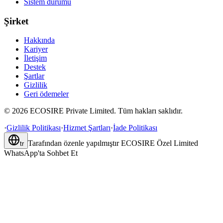
Sistem durumu
Şirket
Hakkında
Kariyer
İletişim
Destek
Şartlar
Gizlilik
Geri ödemeler
©
2026
ECOSIRE Private Limited. Tüm hakları saklıdır.
·
Gizlilik Politikası
·
Hizmet Şartları
·
İade Politikası
Tarafından özenle yapılmıştır
ECOSIRE Özel Limited
tr
WhatsApp'ta Sohbet Et