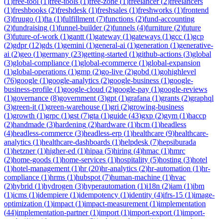
(
1
)
free-tool
(
1
)
free-tools
(
1
)
free-zone
(
1
)
freelancer
(
2
)
freelancers
(
1
)
freshbooks
(
2
)
freshdesk
(
1
)
freshsales
(
1
)
freshworks
(
1
)
frontend
(
3
)
fruugo
(
1
)
fta
(
1
)
fulfillment
(
7
)
functions
(
2
)
fund-accounting
(
2
)
fundraising
(
1
)
funnel-builder
(
2
)
funnels
(
4
)
furniture
(
2
)
future
(
3
)
future-of-work
(
1
)
gantt
(
1
)
gateway
(
1
)
gateways
(
1
)
gcc
(
1
)
gcp
(
2
)
gdpr
(
12
)
gds
(
1
)
gemini
(
1
)
general-ai
(
1
)
generation
(
1
)
generative-
ai
(
2
)
geo
(
1
)
germany
(
23
)
getting-started
(
1
)
github-actions
(
3
)
global
(
3
)
global-compliance
(
1
)
global-ecommerce
(
1
)
global-expansion
(
1
)
global-operations
(
1
)
gmp
(
2
)
go-live
(
2
)
gobd
(
1
)
gohighlevel
(
76
)
google
(
1
)
google-analytics
(
2
)
google-business
(
1
)
google-
business-profile
(
1
)
google-cloud
(
2
)
google-pay
(
1
)
google-reviews
(
1
)
governance
(
8
)
government
(
3
)
gpt
(
1
)
grafana
(
1
)
grants
(
2
)
graphql
(
3
)
green-it
(
1
)
green-warehouse
(
1
)
gri
(
2
)
growing-business
(
1
)
growth
(
1
)
grpc
(
1
)
gst
(
7
)
gta
(
1
)
guide
(
43
)
gxp
(
2
)
gym
(
1
)
haccp
(
2
)
handmade
(
3
)
hardening
(
2
)
hardware
(
1
)
hcm
(
1
)
headless
(
4
)
headless-commerce
(
3
)
headless-erp
(
1
)
healthcare
(
9
)
healthcare-
analytics
(
1
)
healthcare-dashboards
(
1
)
helpdesk
(
7
)
hepsiburada
(
1
)
hetzner
(
1
)
higher-ed
(
1
)
hipaa
(
5
)
hiring
(
4
)
hmac
(
1
)
hmrc
(
2
)
home-goods
(
1
)
home-services
(
1
)
hospitality
(
5
)
hosting
(
3
)
hotel
(
1
)
hotel-management
(
1
)
hr
(
20
)
hr-analytics
(
2
)
hr-automation
(
1
)
hr-
compliance
(
1
)
hrms
(
1
)
hubspot
(
7
)
human-machine
(
1
)
hvac
(
2
)
hybrid
(
1
)
hydrogen
(
3
)
hyperautomation
(
1
)
i18n
(
2
)
iam
(
1
)
ibm
(
1
)
icms
(
1
)
idempiere
(
1
)
idempotency
(
1
)
identity
(
4
)
ifrs-15
(
1
)
image-
optimization
(
1
)
impact
(
1
)
impact-measurement
(
1
)
implementation
(
44
)
implementation-partner
(
1
)
import
(
1
)
import-export
(
1
)
import-