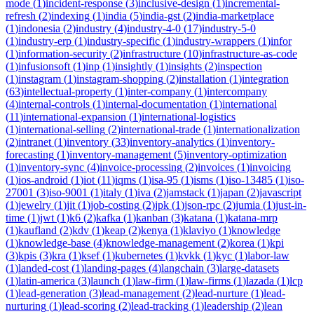
mode
(
1
)
incident-response
(
3
)
inclusive-design
(
1
)
incremental-
refresh
(
2
)
indexing
(
1
)
india
(
5
)
india-gst
(
2
)
india-marketplace
(
1
)
indonesia
(
2
)
industry
(
4
)
industry-4-0
(
17
)
industry-5-0
(
1
)
industry-erp
(
1
)
industry-specific
(
1
)
industry-wrappers
(
1
)
infor
(
1
)
information-security
(
2
)
infrastructure
(
10
)
infrastructure-as-code
(
1
)
infusionsoft
(
1
)
inp
(
1
)
insightly
(
1
)
insights
(
2
)
inspection
(
1
)
instagram
(
1
)
instagram-shopping
(
2
)
installation
(
1
)
integration
(
63
)
intellectual-property
(
1
)
inter-company
(
1
)
intercompany
(
4
)
internal-controls
(
1
)
internal-documentation
(
1
)
international
(
11
)
international-expansion
(
1
)
international-logistics
(
1
)
international-selling
(
2
)
international-trade
(
1
)
internationalization
(
2
)
intranet
(
1
)
inventory
(
33
)
inventory-analytics
(
1
)
inventory-
forecasting
(
1
)
inventory-management
(
5
)
inventory-optimization
(
1
)
inventory-sync
(
4
)
invoice-processing
(
2
)
invoices
(
1
)
invoicing
(
1
)
ios-android
(
1
)
iot
(
11
)
iqms
(
1
)
isa-95
(
1
)
isms
(
1
)
iso-13485
(
1
)
iso-
27001
(
3
)
iso-9001
(
1
)
italy
(
1
)
iva
(
2
)
jamstack
(
1
)
japan
(
2
)
javascript
(
1
)
jewelry
(
1
)
jit
(
1
)
job-costing
(
2
)
jpk
(
1
)
json-rpc
(
2
)
jumia
(
1
)
just-in-
time
(
1
)
jwt
(
1
)
k6
(
2
)
kafka
(
1
)
kanban
(
3
)
katana
(
1
)
katana-mrp
(
1
)
kaufland
(
2
)
kdv
(
1
)
keap
(
2
)
kenya
(
1
)
klaviyo
(
1
)
knowledge
(
1
)
knowledge-base
(
4
)
knowledge-management
(
2
)
korea
(
1
)
kpi
(
3
)
kpis
(
3
)
kra
(
1
)
ksef
(
1
)
kubernetes
(
1
)
kvkk
(
1
)
kyc
(
1
)
labor-law
(
1
)
landed-cost
(
1
)
landing-pages
(
4
)
langchain
(
3
)
large-datasets
(
1
)
latin-america
(
3
)
launch
(
1
)
law-firm
(
1
)
law-firms
(
1
)
lazada
(
1
)
lcp
(
1
)
lead-generation
(
3
)
lead-management
(
2
)
lead-nurture
(
1
)
lead-
nurturing
(
1
)
lead-scoring
(
2
)
lead-tracking
(
1
)
leadership
(
2
)
lean