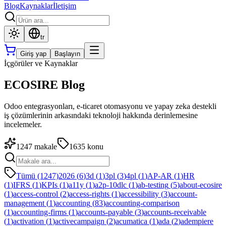
Blog
Kaynaklar
İletişim
tr
Giriş yap
Başlayın
İçgörüler ve Kaynaklar
ECOSIRE Blog
Odoo entegrasyonları, e-ticaret otomasyonu ve yapay zeka destekli
iş çözümlerinin arkasındaki teknoloji hakkında derinlemesine
incelemeler.
1247
makale
1635
konu
Tümü (1247)
2026
(
6
)
3d
(
1
)
3pl
(
3
)
4pl
(
1
)
AP-AR
(
1
)
HR
(
1
)
IFRS
(
1
)
KPIs
(
1
)
a11y
(
1
)
a2p-10dlc
(
1
)
ab-testing
(
5
)
about-ecosire
(
1
)
access-control
(
2
)
access-rights
(
1
)
accessibility
(
3
)
account-
management
(
1
)
accounting
(
83
)
accounting-comparison
(
1
)
accounting-firms
(
1
)
accounts-payable
(
3
)
accounts-receivable
(
1
)
activation
(
1
)
activecampaign
(
2
)
acumatica
(
1
)
ada
(
2
)
adempiere