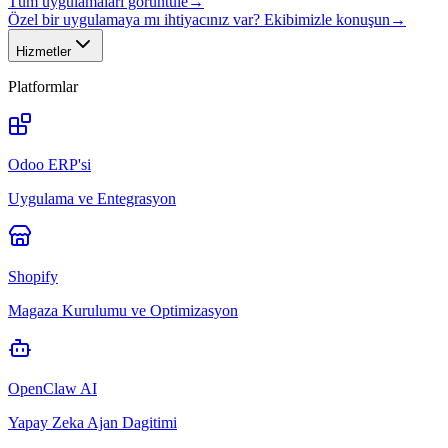
Tüm uygulamaları görüntüle
→
Özel bir uygulamaya mı ihtiyacınız var? Ekibimizle konuşun
→
Hizmetler
Platformlar
Odoo ERP'si
Uygulama ve Entegrasyon
Shopify
Magaza Kurulumu ve Optimizasyon
OpenClaw AI
Yapay Zeka Ajan Dagitimi