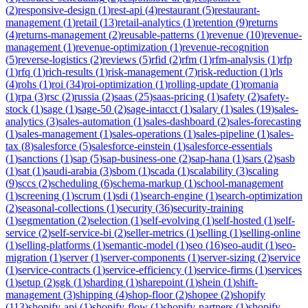
(
2
)
responsive-design
(
1
)
rest-api
(
4
)
restaurant
(
5
)
restaurant-
management
(
1
)
retail
(
13
)
retail-analytics
(
1
)
retention
(
9
)
returns
(
4
)
returns-management
(
2
)
reusable-patterns
(
1
)
revenue
(
10
)
revenue-
management
(
1
)
revenue-optimization
(
1
)
revenue-recognition
(
5
)
reverse-logistics
(
2
)
reviews
(
5
)
rfid
(
2
)
rfm
(
1
)
rfm-analysis
(
1
)
rfp
(
1
)
rfq
(
1
)
rich-results
(
1
)
risk-management
(
7
)
risk-reduction
(
1
)
rls
(
4
)
rohs
(
1
)
roi
(
34
)
roi-optimization
(
1
)
rolling-update
(
1
)
romania
(
1
)
rpa
(
3
)
rsc
(
2
)
russia
(
2
)
saas
(
25
)
saas-pricing
(
1
)
safety
(
2
)
safety-
stock
(
1
)
sage
(
1
)
sage-50
(
2
)
sage-intacct
(
1
)
salary
(
1
)
sales
(
19
)
sales-
analytics
(
3
)
sales-automation
(
1
)
sales-dashboard
(
2
)
sales-forecasting
(
1
)
sales-management
(
1
)
sales-operations
(
1
)
sales-pipeline
(
1
)
sales-
tax
(
8
)
salesforce
(
5
)
salesforce-einstein
(
1
)
salesforce-essentials
(
1
)
sanctions
(
1
)
sap
(
5
)
sap-business-one
(
2
)
sap-hana
(
1
)
sars
(
2
)
sasb
(
1
)
sat
(
1
)
saudi-arabia
(
3
)
sbom
(
1
)
scada
(
1
)
scalability
(
3
)
scaling
(
9
)
sccs
(
2
)
scheduling
(
6
)
schema-markup
(
1
)
school-management
(
1
)
screening
(
1
)
scrum
(
1
)
sdi
(
1
)
search-engine
(
1
)
search-optimization
(
2
)
seasonal-collections
(
1
)
security
(
36
)
security-training
(
1
)
segmentation
(
2
)
selection
(
1
)
self-evolving
(
1
)
self-hosted
(
1
)
self-
service
(
2
)
self-service-bi
(
2
)
seller-metrics
(
1
)
selling
(
1
)
selling-online
(
1
)
selling-platforms
(
1
)
semantic-model
(
1
)
seo
(
16
)
seo-audit
(
1
)
seo-
migration
(
1
)
server
(
1
)
server-components
(
1
)
server-sizing
(
2
)
service
(
1
)
service-contracts
(
1
)
service-efficiency
(
1
)
service-firms
(
1
)
services
(
1
)
setup
(
2
)
sgk
(
1
)
sharding
(
1
)
sharepoint
(
1
)
shein
(
1
)
shift-
management
(
3
)
shipping
(
4
)
shop-floor
(
2
)
shopee
(
2
)
shopify
(
113
)
shopify-api
(
1
)
shopify-flow
(
1
)
shopify-partners
(
1
)
shopify-