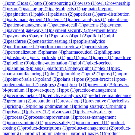
(
1
)
orm
(
3
)
oss
(
1
)
otto
(
3
)
outsourcing
(
3
)
owasp
(
1
)
owl
(
2
)
ownership
(
1
)
ozon
(
1
)
packaging
(
2
)
page-objects
(
1
)
paginated-reports
(
1
)
pagination
(
1
)
pajak
(
1
)
pakistan
(
2
)
paperless
(
1
)
parts-distribution
(
1
)
parts-management
(
1
)
patents
(
1
)
patient-analytics
(
1
)
patient-care
(
2
)
patient-management
(
1
)
patient-recall
(
1
)
patterns
(
5
)
payment
(
1
)
payment-gateways
(
1
)
payment-security
(
2
)
payment-terms
(
1
)
payments
(
5
)
payroll
(
18
)
pci-dss
(
4
)
pdf
(
2
)
pdfkit
(
1
)
pdpl
(
2
)
peachtree
(
2
)
penetration-testing
(
1
)
people-analytics
(
2
)
performance
(
25
)
performance-review
(
1
)
permissions
(
1
)
personalization
(
5
)
pharma
(
4
)
pharmaceutical
(
2
)
philippines
(
1
)
phishing
(
1
)
pick-pack-ship
(
1
)
pim
(
1
)
pipa
(
1
)
pipeda
(
1
)
pipedrive
(
2
)
pipeline
(
9
)
pipeline-automation
(
1
)
pipl
(
1
)
pixel-perfect
(
1
)
planning
(
9
)
plans
(
1
)
platform
(
3
)
playwright
(
2
)
plex
(
1
)
plex-
smart-manufacturing
(
1
)
plm
(
2
)
plumbing
(
1
)
pm2
(
1
)
pms
(
1
)
pnpm
(
1
)
point-of-sale
(
3
)
poland
(
3
)
polaris
(
1
)
pos
(
9
)
post-brexit
(
1
)
post-
implementation
(
2
)
postgres
(
2
)
postgresql
(
10
)
power-bi
(
79
)
power-
bi-premium
(
1
)
power-query
(
1
)
ppc
(
1
)
practice-management
(
2
)
precious-metals
(
1
)
predictive-analytics
(
4
)
predictive-maintenance
(
2
)
premium
(
2
)
preparation
(
1
)
prestashop
(
1
)
preventive
(
1
)
pricelists
(
1
)
pricing
(
19
)
pricing-optimization
(
1
)
pricing-strategy
(
3
)
printing
(
1
)
prisma
(
1
)
privacy
(
12
)
privacy-act
(
1
)
privacy-by-design
(
1
)
process
(
2
)
process-improvement
(
1
)
process-management
(
1
)
process-mining
(
1
)
process-safety
(
1
)
procurement
(
11
)
product-
costing
(
1
)
product-descriptions
(
1
)
product-management
(
2
)
product-
mapping
(
1
)
product-optimization
(
1
)
product-pages
(
1
)
product-