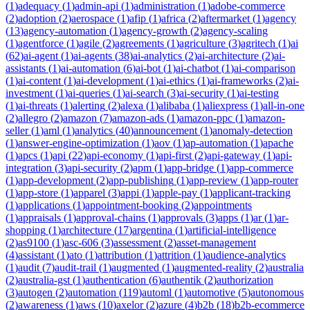
(
1
)
adequacy
(
1
)
admin-api
(
1
)
administration
(
1
)
adobe-commerce
(
2
)
adoption
(
2
)
aerospace
(
1
)
afip
(
1
)
africa
(
2
)
aftermarket
(
1
)
agency
(
13
)
agency-automation
(
1
)
agency-growth
(
2
)
agency-scaling
(
1
)
agentforce
(
1
)
agile
(
2
)
agreements
(
1
)
agriculture
(
3
)
agritech
(
1
)
ai
(
62
)
ai-agent
(
1
)
ai-agents
(
38
)
ai-analytics
(
2
)
ai-architecture
(
2
)
ai-
assistants
(
1
)
ai-automation
(
6
)
ai-bot
(
1
)
ai-chatbot
(
1
)
ai-comparison
(
1
)
ai-content
(
1
)
ai-development
(
1
)
ai-ethics
(
1
)
ai-frameworks
(
2
)
ai-
investment
(
1
)
ai-queries
(
1
)
ai-search
(
3
)
ai-security
(
1
)
ai-testing
(
1
)
ai-threats
(
1
)
alerting
(
2
)
alexa
(
1
)
alibaba
(
1
)
aliexpress
(
1
)
all-in-one
(
2
)
allegro
(
2
)
amazon
(
7
)
amazon-ads
(
1
)
amazon-ppc
(
1
)
amazon-
seller
(
1
)
aml
(
1
)
analytics
(
40
)
announcement
(
1
)
anomaly-detection
(
1
)
answer-engine-optimization
(
1
)
aov
(
1
)
ap-automation
(
1
)
apache
(
1
)
apcs
(
1
)
api
(
22
)
api-economy
(
1
)
api-first
(
2
)
api-gateway
(
1
)
api-
integration
(
3
)
api-security
(
2
)
apm
(
1
)
app-bridge
(
1
)
app-commerce
(
1
)
app-development
(
2
)
app-publishing
(
1
)
app-review
(
1
)
app-router
(
1
)
app-store
(
1
)
apparel
(
3
)
appi
(
1
)
apple-pay
(
1
)
applicant-tracking
(
1
)
applications
(
1
)
appointment-booking
(
2
)
appointments
(
1
)
appraisals
(
1
)
approval-chains
(
1
)
approvals
(
3
)
apps
(
1
)
ar
(
1
)
ar-
shopping
(
1
)
architecture
(
17
)
argentina
(
1
)
artificial-intelligence
(
2
)
as9100
(
1
)
asc-606
(
3
)
assessment
(
2
)
asset-management
(
4
)
assistant
(
1
)
ato
(
1
)
attribution
(
1
)
attrition
(
1
)
audience-analytics
(
1
)
audit
(
7
)
audit-trail
(
1
)
augmented
(
1
)
augmented-reality
(
2
)
australia
(
2
)
australia-gst
(
1
)
authentication
(
6
)
authentik
(
2
)
authorization
(
3
)
autogen
(
2
)
automation
(
119
)
automl
(
1
)
automotive
(
5
)
autonomous
(
2
)
awareness
(
1
)
aws
(
10
)
axelor
(
2
)
azure
(
4
)
b2b
(
18
)
b2b-ecommerce