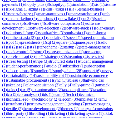
payments
(
1
)
shopify-plus
(
8
)
shopifyql
(
1
)
simulation
(
3
)
sis
(
1
)
sisense
(
1
)
six-sigma
(
1
)
sizing
(
1
)
skills
(
4
)
sku
(
1
)
sla
(
5
)
small-business
(
10
)
smart-factory
(
1
)
smart-narratives
(
1
)
smart-warehouse
(
1
)
smb
(
9
)
sms-marketing
(
5
)
snapshots
(
1
)
snowflake
(
1
)
soc2
(
5
)
social-
commerce
(
5
)
software
(
4
)
software-comparison
(
1
)
software-
development
(
1
)
software-selection
(
2
)
software-stack
(
1
)
solar-energy
(
1
)
solutions
(
1
)
sop
(
2
)
south-africa
(
3
)
south-asia
(
1
)
south-korea
(
1
)
southeast-asia
(
2
)
spc
(
1
)
specialty
(
1
)
speed
(
1
)
speed-optimization
(
2
)
spot
(
1
)
spreadsheets
(
1
)
sql
(
2
)
square
(
1
)
squarespace
(
1
)
ssdlc
(
1
)
ssl
(
2
)
sso
(
2
)
sst
(
1
)
star-schema
(
2
)
startup
(
2
)
state-management
(
1
)
stock-control
(
1
)
store
(
1
)
store-optimization
(
1
)
store-setup
(
2
)
storefront-api
(
3
)
stp
(
1
)
strategy
(
35
)
streaming
(
4
)
stress-test
(
1
)
stress-testing
(
1
)
stripe
(
3
)
structured-data
(
1
)
student-management
(
2
)
student-performance
(
1
)
studio
(
3
)
subscriber
(
1
)
subscription
(
2
)
subscriptions
(
6
)
supplier
(
1
)
supply-chain
(
28
)
support
(
6
)
surveys
(
1
)
sustainability
(
14
)
sustainability-roi
(
1
)
sustainable-ecommerce
(
1
)
sustainable-procurement
(
1
)
sync
(
1
)
tableau
(
3
)
tailwind-css
(
1
)
takealot
(
1
)
talent-acquisition
(
2
)
tally
(
4
)
tally-prime
(
1
)
tanstack
(
1
)
tasks
(
1
)
tax
(
5
)
tax-automation
(
2
)
tax-compliance
(
3
)
taxation
(
1
)
tco
(
5
)
tco-analysis
(
1
)
tds
(
1
)
team
(
1
)
tech
(
1
)
technical
(
1
)
technical-seo
(
4
)
technology
(
2
)
telecom
(
3
)
templates
(
3
)
temu
(
1
)
terraform
(
1
)
territory-management
(
1
)
testing
(
7
)
text-messaging
(
1
)
textile
(
2
)
theme-development
(
2
)
themes
(
1
)
theory-of-constraints
(
1
)
third-party
(
1
)
throttling
(
1
)
ticketing
(
1
)
ticketing-system
(
1
)
tiktok