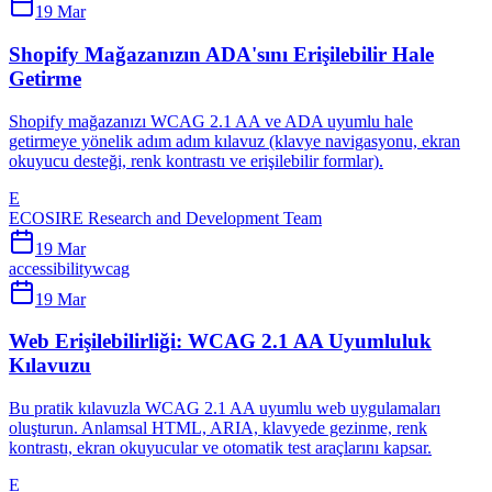
19 Mar
Shopify Mağazanızın ADA'sını Erişilebilir Hale
Getirme
Shopify mağazanızı WCAG 2.1 AA ve ADA uyumlu hale
getirmeye yönelik adım adım kılavuz (klavye navigasyonu, ekran
okuyucu desteği, renk kontrastı ve erişilebilir formlar).
E
ECOSIRE Research and Development Team
19 Mar
accessibility
wcag
19 Mar
Web Erişilebilirliği: WCAG 2.1 AA Uyumluluk
Kılavuzu
Bu pratik kılavuzla WCAG 2.1 AA uyumlu web uygulamaları
oluşturun. Anlamsal HTML, ARIA, klavyede gezinme, renk
kontrastı, ekran okuyucular ve otomatik test araçlarını kapsar.
E