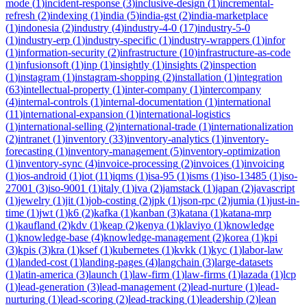
mode
(
1
)
incident-response
(
3
)
inclusive-design
(
1
)
incremental-
refresh
(
2
)
indexing
(
1
)
india
(
5
)
india-gst
(
2
)
india-marketplace
(
1
)
indonesia
(
2
)
industry
(
4
)
industry-4-0
(
17
)
industry-5-0
(
1
)
industry-erp
(
1
)
industry-specific
(
1
)
industry-wrappers
(
1
)
infor
(
1
)
information-security
(
2
)
infrastructure
(
10
)
infrastructure-as-code
(
1
)
infusionsoft
(
1
)
inp
(
1
)
insightly
(
1
)
insights
(
2
)
inspection
(
1
)
instagram
(
1
)
instagram-shopping
(
2
)
installation
(
1
)
integration
(
63
)
intellectual-property
(
1
)
inter-company
(
1
)
intercompany
(
4
)
internal-controls
(
1
)
internal-documentation
(
1
)
international
(
11
)
international-expansion
(
1
)
international-logistics
(
1
)
international-selling
(
2
)
international-trade
(
1
)
internationalization
(
2
)
intranet
(
1
)
inventory
(
33
)
inventory-analytics
(
1
)
inventory-
forecasting
(
1
)
inventory-management
(
5
)
inventory-optimization
(
1
)
inventory-sync
(
4
)
invoice-processing
(
2
)
invoices
(
1
)
invoicing
(
1
)
ios-android
(
1
)
iot
(
11
)
iqms
(
1
)
isa-95
(
1
)
isms
(
1
)
iso-13485
(
1
)
iso-
27001
(
3
)
iso-9001
(
1
)
italy
(
1
)
iva
(
2
)
jamstack
(
1
)
japan
(
2
)
javascript
(
1
)
jewelry
(
1
)
jit
(
1
)
job-costing
(
2
)
jpk
(
1
)
json-rpc
(
2
)
jumia
(
1
)
just-in-
time
(
1
)
jwt
(
1
)
k6
(
2
)
kafka
(
1
)
kanban
(
3
)
katana
(
1
)
katana-mrp
(
1
)
kaufland
(
2
)
kdv
(
1
)
keap
(
2
)
kenya
(
1
)
klaviyo
(
1
)
knowledge
(
1
)
knowledge-base
(
4
)
knowledge-management
(
2
)
korea
(
1
)
kpi
(
3
)
kpis
(
3
)
kra
(
1
)
ksef
(
1
)
kubernetes
(
1
)
kvkk
(
1
)
kyc
(
1
)
labor-law
(
1
)
landed-cost
(
1
)
landing-pages
(
4
)
langchain
(
3
)
large-datasets
(
1
)
latin-america
(
3
)
launch
(
1
)
law-firm
(
1
)
law-firms
(
1
)
lazada
(
1
)
lcp
(
1
)
lead-generation
(
3
)
lead-management
(
2
)
lead-nurture
(
1
)
lead-
nurturing
(
1
)
lead-scoring
(
2
)
lead-tracking
(
1
)
leadership
(
2
)
lean