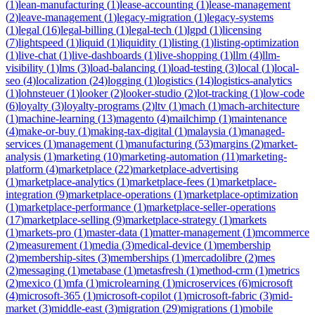
(
1
)
lean-manufacturing
(
1
)
lease-accounting
(
1
)
lease-management
(
2
)
leave-management
(
1
)
legacy-migration
(
1
)
legacy-systems
(
1
)
legal
(
16
)
legal-billing
(
1
)
legal-tech
(
1
)
lgpd
(
1
)
licensing
(
7
)
lightspeed
(
1
)
liquid
(
1
)
liquidity
(
1
)
listing
(
1
)
listing-optimization
(
1
)
live-chat
(
1
)
live-dashboards
(
1
)
live-shopping
(
1
)
llm
(
4
)
llm-
visibility
(
1
)
lms
(
3
)
load-balancing
(
1
)
load-testing
(
3
)
local
(
1
)
local-
seo
(
4
)
localization
(
24
)
logging
(
1
)
logistics
(
14
)
logistics-analytics
(
1
)
lohnsteuer
(
1
)
looker
(
2
)
looker-studio
(
2
)
lot-tracking
(
1
)
low-code
(
6
)
loyalty
(
3
)
loyalty-programs
(
2
)
ltv
(
1
)
mach
(
1
)
mach-architecture
(
1
)
machine-learning
(
13
)
magento
(
4
)
mailchimp
(
1
)
maintenance
(
4
)
make-or-buy
(
1
)
making-tax-digital
(
1
)
malaysia
(
1
)
managed-
services
(
1
)
management
(
1
)
manufacturing
(
53
)
margins
(
2
)
market-
analysis
(
1
)
marketing
(
10
)
marketing-automation
(
11
)
marketing-
platform
(
4
)
marketplace
(
22
)
marketplace-advertising
(
1
)
marketplace-analytics
(
1
)
marketplace-fees
(
1
)
marketplace-
integration
(
9
)
marketplace-operations
(
1
)
marketplace-optimization
(
1
)
marketplace-performance
(
1
)
marketplace-seller-operations
(
17
)
marketplace-selling
(
9
)
marketplace-strategy
(
1
)
markets
(
1
)
markets-pro
(
1
)
master-data
(
1
)
matter-management
(
1
)
mcommerce
(
2
)
measurement
(
1
)
media
(
3
)
medical-device
(
1
)
membership
(
2
)
membership-sites
(
3
)
memberships
(
1
)
mercadolibre
(
2
)
mes
(
2
)
messaging
(
1
)
metabase
(
1
)
metasfresh
(
1
)
method-crm
(
1
)
metrics
(
2
)
mexico
(
1
)
mfa
(
1
)
microlearning
(
1
)
microservices
(
6
)
microsoft
(
4
)
microsoft-365
(
1
)
microsoft-copilot
(
1
)
microsoft-fabric
(
3
)
mid-
market
(
3
)
middle-east
(
3
)
migration
(
29
)
migrations
(
1
)
mobile