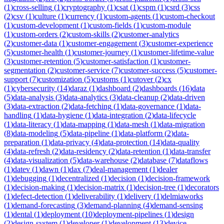
(
1
)
cross-selling
(
1
)
cryptography
(
1
)
csat
(
1
)
cspm
(
1
)
csrd
(
3
)
css
(
2
)
csv
(
1
)
culture
(
1
)
currency
(
1
)
custom-agents
(
1
)
custom-checkout
(
1
)
custom-development
(
1
)
custom-fields
(
1
)
custom-module
(
1
)
custom-orders
(
2
)
custom-skills
(
2
)
customer-analytics
(
2
)
customer-data
(
1
)
customer-engagement
(
3
)
customer-experience
(
5
)
customer-health
(
1
)
customer-journey
(
1
)
customer-lifetime-value
(
3
)
customer-retention
(
5
)
customer-satisfaction
(
1
)
customer-
segmentation
(
2
)
customer-service
(
7
)
customer-success
(
5
)
customer-
support
(
7
)
customization
(
5
)
customs
(
1
)
cutover
(
2
)
cx
(
1
)
cybersecurity
(
14
)
daraz
(
1
)
dashboard
(
2
)
dashboards
(
16
)
data
(
5
)
data-analysis
(
3
)
data-analytics
(
3
)
data-cleanup
(
2
)
data-driven
(
3
)
data-extraction
(
2
)
data-fetching
(
1
)
data-governance
(
1
)
data-
handling
(
1
)
data-hygiene
(
1
)
data-integration
(
2
)
data-lifecycle
(
1
)
data-literacy
(
1
)
data-mapping
(
1
)
data-mesh
(
1
)
data-migration
(
8
)
data-modeling
(
5
)
data-pipeline
(
1
)
data-platform
(
2
)
data-
preparation
(
1
)
data-privacy
(
4
)
data-protection
(
14
)
data-quality
(
4
)
data-refresh
(
2
)
data-residency
(
2
)
data-retention
(
1
)
data-transfer
(
4
)
data-visualization
(
5
)
data-warehouse
(
2
)
database
(
7
)
dataflows
(
1
)
datev
(
1
)
dawn
(
1
)
dax
(
7
)
deal-management
(
1
)
dealer
(
1
)
debugging
(
1
)
decentralized
(
1
)
decision
(
1
)
decision-framework
(
1
)
decision-making
(
1
)
decision-matrix
(
1
)
decision-tree
(
1
)
decorators
(
1
)
defect-detection
(
1
)
deliverability
(
1
)
delivery
(
1
)
delmiaworks
(
1
)
demand-forecasting
(
3
)
demand-planning
(
4
)
demand-sensing
(
1
)
dental
(
1
)
deployment
(
10
)
deployment-pipelines
(
1
)
design
(
2
)
design-system
(
1
)
developer
(
1
)
development
(
13
)
device-