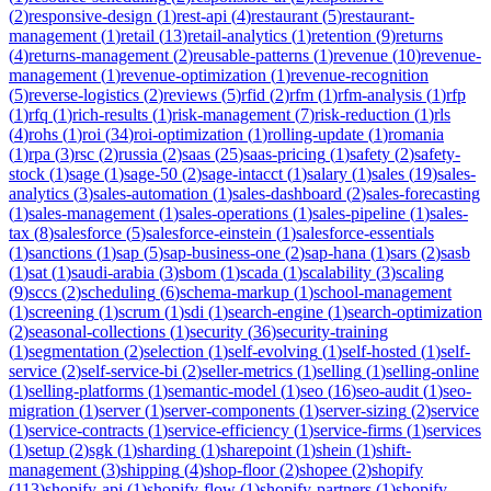
(
2
)
responsive-design
(
1
)
rest-api
(
4
)
restaurant
(
5
)
restaurant-
management
(
1
)
retail
(
13
)
retail-analytics
(
1
)
retention
(
9
)
returns
(
4
)
returns-management
(
2
)
reusable-patterns
(
1
)
revenue
(
10
)
revenue-
management
(
1
)
revenue-optimization
(
1
)
revenue-recognition
(
5
)
reverse-logistics
(
2
)
reviews
(
5
)
rfid
(
2
)
rfm
(
1
)
rfm-analysis
(
1
)
rfp
(
1
)
rfq
(
1
)
rich-results
(
1
)
risk-management
(
7
)
risk-reduction
(
1
)
rls
(
4
)
rohs
(
1
)
roi
(
34
)
roi-optimization
(
1
)
rolling-update
(
1
)
romania
(
1
)
rpa
(
3
)
rsc
(
2
)
russia
(
2
)
saas
(
25
)
saas-pricing
(
1
)
safety
(
2
)
safety-
stock
(
1
)
sage
(
1
)
sage-50
(
2
)
sage-intacct
(
1
)
salary
(
1
)
sales
(
19
)
sales-
analytics
(
3
)
sales-automation
(
1
)
sales-dashboard
(
2
)
sales-forecasting
(
1
)
sales-management
(
1
)
sales-operations
(
1
)
sales-pipeline
(
1
)
sales-
tax
(
8
)
salesforce
(
5
)
salesforce-einstein
(
1
)
salesforce-essentials
(
1
)
sanctions
(
1
)
sap
(
5
)
sap-business-one
(
2
)
sap-hana
(
1
)
sars
(
2
)
sasb
(
1
)
sat
(
1
)
saudi-arabia
(
3
)
sbom
(
1
)
scada
(
1
)
scalability
(
3
)
scaling
(
9
)
sccs
(
2
)
scheduling
(
6
)
schema-markup
(
1
)
school-management
(
1
)
screening
(
1
)
scrum
(
1
)
sdi
(
1
)
search-engine
(
1
)
search-optimization
(
2
)
seasonal-collections
(
1
)
security
(
36
)
security-training
(
1
)
segmentation
(
2
)
selection
(
1
)
self-evolving
(
1
)
self-hosted
(
1
)
self-
service
(
2
)
self-service-bi
(
2
)
seller-metrics
(
1
)
selling
(
1
)
selling-online
(
1
)
selling-platforms
(
1
)
semantic-model
(
1
)
seo
(
16
)
seo-audit
(
1
)
seo-
migration
(
1
)
server
(
1
)
server-components
(
1
)
server-sizing
(
2
)
service
(
1
)
service-contracts
(
1
)
service-efficiency
(
1
)
service-firms
(
1
)
services
(
1
)
setup
(
2
)
sgk
(
1
)
sharding
(
1
)
sharepoint
(
1
)
shein
(
1
)
shift-
management
(
3
)
shipping
(
4
)
shop-floor
(
2
)
shopee
(
2
)
shopify
(
113
)
shopify-api
(
1
)
shopify-flow
(
1
)
shopify-partners
(
1
)
shopify-