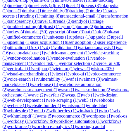
(
1
)
tiktok-shop
(
4
)
time-off
(
1
)
time-to-market
(
1
)
time-tracking
(
2
)
timeline
(
5
)
timesheets
(
2
)
tms
(
1
)
toast
(
1
)
tokens
(
3
)
tokopedia
(
1
)
tools
(
1
)
tourism
(
1
)
traceability
(
6
)
tracking
(
2
)
trade
(
1
)
trade-
secrets
(
1
)
trading
(
1
)
training
(
8
)
transactional-email
(
1
)
transformation
(
1
)
transparency
(
3
)
travel
(
3
)
trends
(
2
)
trendyol
(
1
)
triage
(
1
)
troubleshooting
(
40
)
trust
(
1
)
tryton
(
1
)
tuning
(
2
)
turborepo
(
1
)
turkey
(
4
)
tutorial
(
50
)
typescript
(
4
)
uae
(
3
)
uat
(
1
)
uk
(
2
)
uk-vat
(
1
)
unified-commerce
(
1
)
unit-tests
(
1
)
updates
(
1
)
upgrade
(
3
)
upsell
(
1
)
upselling
(
1
)
user-acquisition
(
1
)
user-adoption
(
2
)
user-experience
(
3
)
utilization
(
1
)
ux
(
1
)
v4
(
1
)
validation
(
1
)
variance-analysis
(
1
)
vat
(
16
)
vector-database
(
1
)
vehicle-management
(
1
)
vehicle-tracking
(
1
)
vendor-coordination
(
1
)
vendor-evaluation
(
1
)
vendor-
management
(
4
)
vendor-risk
(
1
)
vendor-selection
(
2
)
vercel-ai-sdk
(
1
)
vertical-ai
(
1
)
vertipaq
(
1
)
vietnam
(
1
)
views
(
1
)
vision-2030
(
1
)
visual-merchandising
(
1
)
vitest
(
1
)
voice-ai
(
1
)
voice-commerce
(
2
)
voice-search
(
1
)
vulnerability
(
1
)
waf
(
1
)
walmart
(
3
)
walmart-
marketplace
(
1
)
warehouse
(
13
)
warehouse-automation
(
2
)
warehouse-management
(
1
)
wasm
(
1
)
waste-reduction
(
2
)
watsonx-
orchestrate
(
1
)
wave
(
2
)
wayfair
(
2
)
wcag
(
2
)
web
(
1
)
web-design
(
2
)
web-development
(
1
)
web-scraping
(
1
)
web3
(
1
)
webhooks
(
7
)
website
(
1
)
website-builder
(
1
)
whatsapp
(
1
)
white-label
(
6
)
wholesale
(
12
)
wiki
(
2
)
wildberries
(
1
)
win-back
(
1
)
wip
(
1
)
wix
(
2
)
wkhtmltopdf
(
1
)
wms
(
5
)
woocommerce
(
8
)
wordpress
(
1
)
work-os
(
1
)
workday
(
1
)
workflow
(
9
)
workflow-automation
(
1
)
workflows
(
2
)
workforce
(
7
)
workforce-analytics
(
1
)
working-capital