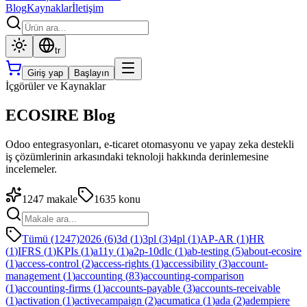
Blog
Kaynaklar
İletişim
tr
Giriş yap
Başlayın
İçgörüler ve Kaynaklar
ECOSIRE Blog
Odoo entegrasyonları, e-ticaret otomasyonu ve yapay zeka destekli
iş çözümlerinin arkasındaki teknoloji hakkında derinlemesine
incelemeler.
1247
makale
1635
konu
Tümü (1247)
2026
(
6
)
3d
(
1
)
3pl
(
3
)
4pl
(
1
)
AP-AR
(
1
)
HR
(
1
)
IFRS
(
1
)
KPIs
(
1
)
a11y
(
1
)
a2p-10dlc
(
1
)
ab-testing
(
5
)
about-ecosire
(
1
)
access-control
(
2
)
access-rights
(
1
)
accessibility
(
3
)
account-
management
(
1
)
accounting
(
83
)
accounting-comparison
(
1
)
accounting-firms
(
1
)
accounts-payable
(
3
)
accounts-receivable
(
1
)
activation
(
1
)
activecampaign
(
2
)
acumatica
(
1
)
ada
(
2
)
adempiere