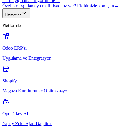
Tüm uygulamaları görüntüle
→
Özel bir uygulamaya mı ihtiyacınız var? Ekibimizle konuşun
→
Hizmetler
Platformlar
Odoo ERP'si
Uygulama ve Entegrasyon
Shopify
Magaza Kurulumu ve Optimizasyon
OpenClaw AI
Yapay Zeka Ajan Dagitimi