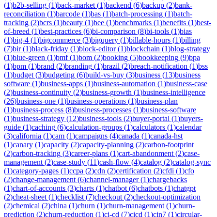
(
1
)
b2b-selling
(
1
)
back-market
(
1
)
backend
(
6
)
backup
(
2
)
bank-
reconciliation
(
1
)
barcode
(
1
)
bas
(
1
)
batch-processing
(
1
)
batch-
tracking
(
2
)
bcrs
(
1
)
beauty
(
1
)
bee
(
1
)
benchmarks
(
1
)
benefits
(
1
)
best-
of-breed
(
1
)
best-practices
(
6
)
bi-comparison
(
8
)
bi-tools
(
1
)
bias
(
1
)
big-4
(
1
)
bigcommerce
(
3
)
bigquery
(
1
)
billable-hours
(
1
)
billing
(
7
)
bir
(
1
)
black-friday
(
1
)
block-editor
(
1
)
blockchain
(
1
)
blog-strategy
(
1
)
blue-green
(
1
)
bmf
(
1
)
bom
(
2
)
booking
(
5
)
bookkeeping
(
9
)
bpa
(
1
)
bpm
(
1
)
brand
(
2
)
branding
(
1
)
brazil
(
2
)
breach-notification
(
1
)
bss
(
1
)
budget
(
3
)
budgeting
(
6
)
build-vs-buy
(
3
)
business
(
13
)
business
software
(
1
)
business-apps
(
1
)
business-automation
(
1
)
business-case
(
2
)
business-continuity
(
2
)
business-growth
(
1
)
business-intelligence
(
26
)
business-one
(
1
)
business-operations
(
1
)
business-plan
(
1
)
business-process
(
8
)
business-processes
(
1
)
business-software
(
1
)
business-strategy
(
12
)
business-tools
(
2
)
buyer-portal
(
1
)
buyers-
guide
(
1
)
caching
(
6
)
calculation-groups
(
1
)
calculators
(
1
)
calendar
(
3
)
california
(
1
)
cam
(
1
)
campaigns
(
4
)
canada
(
1
)
canada-hst
(
1
)
canary
(
1
)
capacity
(
2
)
capacity-planning
(
2
)
carbon-footprint
(
2
)
carbon-tracking
(
3
)
career-plans
(
1
)
cart-abandonment
(
2
)
case-
management
(
2
)
case-study
(
11
)
cash-flow
(
4
)
catalog
(
2
)
catalog-sync
(
1
)
category-pages
(
1
)
ccpa
(
2
)
cdn
(
2
)
certification
(
2
)
cfdi
(
1
)
cfo
(
2
)
change-management
(
6
)
channel-manager
(
1
)
chargebacks
(
1
)
chart-of-accounts
(
3
)
charts
(
1
)
chatbot
(
6
)
chatbots
(
1
)
chatgpt
(
2
)
cheat-sheet
(
1
)
checklist
(
7
)
checkout
(
2
)
checkout-optimization
(
2
)
chemical
(
2
)
china
(
1
)
churn
(
1
)
churn-management
(
1
)
churn-
prediction
(
2
)
churn-reduction
(
1
)
ci-cd
(
7
)
cicd
(
1
)
cin7
(
1
)
circular-