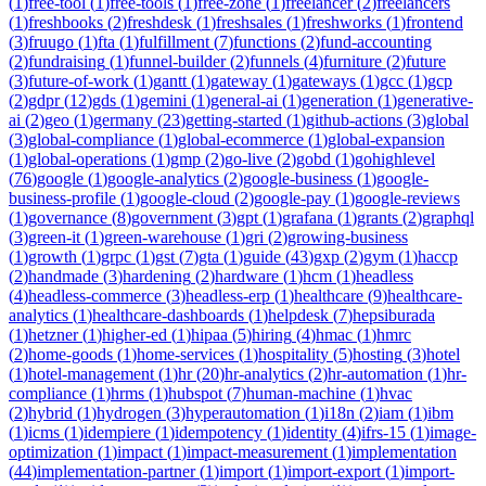
(
1
)
free-tool
(
1
)
free-tools
(
1
)
free-zone
(
1
)
freelancer
(
2
)
freelancers
(
1
)
freshbooks
(
2
)
freshdesk
(
1
)
freshsales
(
1
)
freshworks
(
1
)
frontend
(
3
)
fruugo
(
1
)
fta
(
1
)
fulfillment
(
7
)
functions
(
2
)
fund-accounting
(
2
)
fundraising
(
1
)
funnel-builder
(
2
)
funnels
(
4
)
furniture
(
2
)
future
(
3
)
future-of-work
(
1
)
gantt
(
1
)
gateway
(
1
)
gateways
(
1
)
gcc
(
1
)
gcp
(
2
)
gdpr
(
12
)
gds
(
1
)
gemini
(
1
)
general-ai
(
1
)
generation
(
1
)
generative-
ai
(
2
)
geo
(
1
)
germany
(
23
)
getting-started
(
1
)
github-actions
(
3
)
global
(
3
)
global-compliance
(
1
)
global-ecommerce
(
1
)
global-expansion
(
1
)
global-operations
(
1
)
gmp
(
2
)
go-live
(
2
)
gobd
(
1
)
gohighlevel
(
76
)
google
(
1
)
google-analytics
(
2
)
google-business
(
1
)
google-
business-profile
(
1
)
google-cloud
(
2
)
google-pay
(
1
)
google-reviews
(
1
)
governance
(
8
)
government
(
3
)
gpt
(
1
)
grafana
(
1
)
grants
(
2
)
graphql
(
3
)
green-it
(
1
)
green-warehouse
(
1
)
gri
(
2
)
growing-business
(
1
)
growth
(
1
)
grpc
(
1
)
gst
(
7
)
gta
(
1
)
guide
(
43
)
gxp
(
2
)
gym
(
1
)
haccp
(
2
)
handmade
(
3
)
hardening
(
2
)
hardware
(
1
)
hcm
(
1
)
headless
(
4
)
headless-commerce
(
3
)
headless-erp
(
1
)
healthcare
(
9
)
healthcare-
analytics
(
1
)
healthcare-dashboards
(
1
)
helpdesk
(
7
)
hepsiburada
(
1
)
hetzner
(
1
)
higher-ed
(
1
)
hipaa
(
5
)
hiring
(
4
)
hmac
(
1
)
hmrc
(
2
)
home-goods
(
1
)
home-services
(
1
)
hospitality
(
5
)
hosting
(
3
)
hotel
(
1
)
hotel-management
(
1
)
hr
(
20
)
hr-analytics
(
2
)
hr-automation
(
1
)
hr-
compliance
(
1
)
hrms
(
1
)
hubspot
(
7
)
human-machine
(
1
)
hvac
(
2
)
hybrid
(
1
)
hydrogen
(
3
)
hyperautomation
(
1
)
i18n
(
2
)
iam
(
1
)
ibm
(
1
)
icms
(
1
)
idempiere
(
1
)
idempotency
(
1
)
identity
(
4
)
ifrs-15
(
1
)
image-
optimization
(
1
)
impact
(
1
)
impact-measurement
(
1
)
implementation
(
44
)
implementation-partner
(
1
)
import
(
1
)
import-export
(
1
)
import-