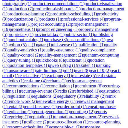
photography
(
1
)
product-recommendations
(
1
)
product-visualization
(
1
)
production
(
7
)
production-dashboards
(
1
)
production-management
(
1
)
production-planning
(
2
)
production-scheduling
(
1
)
productivity
(
9
)
productization
(
1
)
products
(
1
)
professional-services
(
4
)
program-
management
(
1
)
project-accounting
(
2
)
project-management
(
19
)
prometheus
(
1
)
prompt-engineering
(
1
)
property-management
(
5
)
proprietary
(
1
)
provincial-tax
(
1
)
public-sector
(
1
)
publishing
(
1
)
punchout-catalog
(
1
)
purchase
(
3
)
push-notifications
(
1
)
pwa
(
1
)
python
(
5
)
qa
(
1
)
qatar
(
1
)
qlik-sense
(
1
)
qualification
(
1
)
quality
(
3
)
quality-analytics
(
1
)
quality-assurance
(
1
)
quality-compliance
(
1
)
quality-control
(
2
)
quality-management
(
2
)
quantum-computing
(
1
)
query-tuning
(
1
)
quickbooks
(
8
)
quickstart
(
1
)
quotation
(
1
)
quotation-templates
(
1
)
qweb
(
3
)
rag
(
1
)
rakuten
(
1
)
ranking
(
1
)
ransomware
(
1
)
rate-limiting
(
3
)
rdl
(
1
)
react
(
8
)
react-19
(
2
)
react-
email
(
1
)
react-native
(
1
)
react-query
(
1
)
real-estate
(
5
)
real-estate-
analytics
(
1
)
real-time
(
4
)
recharts
(
1
)
recipe-management
(
1
)
recommendations
(
1
)
reconciliation
(
1
)
recruitment
(
6
)
recurring-
billing
(
1
)
recurring-revenue
(
5
)
redis
(
2
)
refurbished
(
1
)
registration
(
1
)
regulation
(
1
)
regulations
(
2
)
regulatory
(
3
)
reliability
(
2
)
remix
(
2
)
remote-work
(
2
)
renewable-energy
(
1
)
renewal-management
(
1
)
rental
(
3
)
rental-business
(
1
)
reorder-point
(
1
)
repeat-purchases
(
1
)
replication
(
1
)
report-generation
(
1
)
reporting
(
12
)
reports
(
3
)
repricing
(
1
)
reputation
(
1
)
reputation-management
(
2
)
reserved-
instances
(
1
)
resilience
(
2
)
resource-allocation
(
1
)
resource-planning
(
1
)
resource-scheduling
(
2
)
responsible-ai
(
2
)
responsive