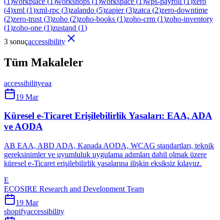
(
1
)
workplace
(
1
)
workshops
(
1
)
workspace
(
1
)
wps-payroll
(
1
)
xero
(
4
)
xml
(
1
)
xml-rpc
(
3
)
zalando
(
5
)
zapier
(
3
)
zatca
(
2
)
zero-downtime
(
2
)
zero-trust
(
3
)
zoho
(
2
)
zoho-books
(
1
)
zoho-crm
(
1
)
zoho-inventory
(
1
)
zoho-one
(
1
)
zustand
(
1
)
3 sonuç
accessibility
Tüm Makaleler
accessibility
eaa
19 Mar
Küresel e-Ticaret Erişilebilirlik Yasaları: EAA, ADA
ve AODA
AB EAA, ABD ADA, Kanada AODA, WCAG standartları, teknik
gereksinimler ve uyumluluk uygulama adımları dahil olmak üzere
küresel e-Ticaret erişilebilirlik yasalarına ilişkin eksiksiz kılavuz.
E
ECOSIRE Research and Development Team
19 Mar
shopify
accessibility