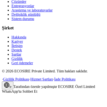
Çözümler
Entegrasyonlar
Araştırma ve laboratuvarlar
Değişiklik günlüğü
Sistem durumu
Şirket
Hakkında
Kariyer
İletişim
Destek
Şartlar
Gizlilik
Geri ödemeler
©
2026
ECOSIRE Private Limited. Tüm hakları saklıdır.
·
Gizlilik Politikası
·
Hizmet Şartları
·
İade Politikası
Tarafından özenle yapılmıştır
ECOSIRE Özel Limited
tr
WhatsApp'ta Sohbet Et