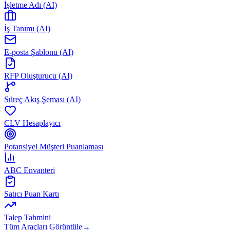
İşletme Adı (AI)
İş Tanımı (AI)
E-posta Şablonu (AI)
RFP Oluşturucu (AI)
Süreç Akış Şeması (AI)
CLV Hesaplayıcı
Potansiyel Müşteri Puanlaması
ABC Envanteri
Satıcı Puan Kartı
Talep Tahmini
Tüm Araçları Görüntüle
→