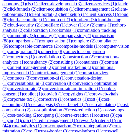
economy
(
1
)
cis
(
1
)
citizen-development
(
3
)
citizen-services
(
1
)
claude
(
2
)
clickfunnels
(
2
)
client-acquisition
(
1
)
client-management
(
2
)
client-
onboarding
(
1
)
client-portal
(
2
)
client-setup
(
1
)
client-success
(
1
)
cloud
(
8
)
cloud-accounting
(
1
)
cloud-cost
(
1
)
cloud-erp
(
3
)
cloud-hosting
(
2
)
cloud-security
(
2
)
cloudflare
(
1
)
clover
(
1
)
clv
(
2
)
cmms
(
1
)
cohort-
analysis
(
2
)
collaboration
(
3
)
colombia
(
1
)
commission-tracking
(
1
)
community
(
3
)
company
(
1
)
company-story
(
1
)
comparison
(
88
)
comparisons
(
1
)
compensation
(
1
)
compiere
(
2
)
compliance
(
99
)
composable-commerce
(
2
)
composite-models
(
1
)
computer-vision
(
1
)
configuration
(
1
)
connector
(
8
)
connector-comparison
(
1
)
connectors
(
1
)
consolidation
(
3
)
construction
(
2
)
construction-
analytics
(
1
)
consultancy
(
2
)
consulting
(
3
)
containers
(
3
)
content
(
1
)
content-management
(
2
)
content-marketing
(
3
)
continuous-
improvement
(
1
)
contract-management
(
1
)
contract-review
(
1
)
contracts
(
3
)
conversation-ai
(
1
)
conversation-design
(
1
)
conversational-ai
(
3
)
conversion
(
8
)
conversion-optimization
(
7
)
conversion-rate
(
2
)
conversion-rate-optimization
(
1
)
cookie-
consent
(
1
)
copilot
(
1
)
copyleft
(
1
)
copyrights
(
1
)
core-web-vitals
(
5
)
corporate-tax
(
1
)
corrective
(
1
)
cosmetics
(
1
)
cost
(
4
)
cost-
accounting
(
1
)
cost-analysis
(
3
)
cost-benefit
(
2
)
cost-calculator
(
1
)
cost-
comparison
(
2
)
cost-optimization
(
5
)
cost-reduction
(
1
)
cost-savings
(
1
)
cost-tracking
(
2
)
coupang
(
1
)
course-creation
(
1
)
courses
(
3
)
cpa
(
1
)
cpq
(
1
)
cpra
(
1
)
credit-management
(
1
)
crewai
(
2
)
criteria
(
1
)
crm
(
44
)
crm-analytics
(
1
)
crm-comparison
(
5
)
crm-integration
(
2
)
crm-
migration
(
2
)
cro
(
2
)
cross-border
(
8
)
cross-platform
(
1
)
cross-sell