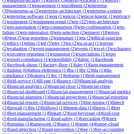
(
1
)
endpoint-security
(
1
)
energy
(
3
)
energy-efficiency
(
1
)
energy-
management
(
1
)
engagement
(
1
)
enrollment
(
2
)
enterprise
(
39
)
enterprise-ai
(
2
)
enterprise-architecture
(
1
)
enterprise-content
(
1
)
enterprise-software
(
1
)
eoq
(
1
)
epicor
(
2
)
epicor-kinetic
(
1
)
eprivacy
(
1
)
equipment
(
2
)
equipment-rental
(
2
)
erp
(
225
)
erp-architecture
(
1
)
erp-automation
(
1
)
erp-comparison
(
9
)
erp-configuration
(
1
)
erp-
failure
(
1
)
erp-integration
(
8
)
erp-selection
(
2
)
erpnext
(
18
)
errors
(
40
)
esg
(
5
)
esg-reporting
(
2
)
esignature
(
1
)
eta
(
2
)
ethical-sourcing
(
1
)
ethics
(
1
)
etims
(
1
)
etl
(
5
)
etsy
(
3
)
eu
(
2
)
eu-ai-act
(
1
)
europe
(
2
)
evaluation
(
3
)
event-management
(
2
)
events
(
1
)
excel
(
3
)
exchanges
(
1
)
executive-reporting
(
1
)
expansion
(
1
)
expectations
(
1
)
expo
(
1
)
export-compliance
(
1
)
extensibility
(
2
)
fabric
(
1
)
facebook
(
1
)
facebook-shops
(
1
)
factory-floor
(
1
)
faire
(
1
)
farm-management
(
1
)
fashion
(
6
)
fattura-elettronica
(
1
)
fba
(
1
)
fbr
(
2
)
fda
(
1
)
fda-
compliance
(
3
)
features
(
1
)
fec
(
1
)
fedramp
(
1
)
field-management
(
1
)
field-service
(
1
)
fill-rate
(
1
)
finance
(
10
)
financial-analysis
(
2
)
financial-analytics
(
2
)
financial-close
(
2
)
financial-crime
(
1
)
financial-dashboard
(
1
)
financial-management
(
1
)
financial-metrics
(
1
)
financial-planning
(
1
)
financial-projections
(
1
)
financial-reporting
(
4
)
financial-reports
(
2
)
financial-services
(
3
)
fine-tuning
(
1
)
fintech
(
3
)
firewall
(
1
)
firs
(
2
)
fishbowl
(
1
)
fitment-data
(
1
)
fitness
(
1
)
fleet
(
1
)
fleet-management
(
1
)
flipkart
(
2
)
food-beverage
(
4
)
food-cost
(
1
)
food-manufacturing
(
1
)
food-safety
(
1
)
forecasting
(
9
)
forex
(
1
)
formulas
(
1
)
framework
(
2
)
france
(
1
)
frappe
(
4
)
frappe-cloud
(
1
)
fraud-detection
(
2
)
fraud-prevention
(
2
)
free
(
1
)
free-accounting