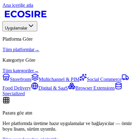
Ana içeriğe atla
Uygulamalar
Platforma Göre
Tüm platformlar
→
Kategoriye Göre
Tüm kategoriler
→
Storefronts
Multichannel & PIM
Social Commerce
Food Delivery
Digital & SaaS
Browser Extensions
Specialized
Pazara göz atın
Her platformda üretime hazır uygulamalar ve bağlayıcılar — ömür
boyu lisans, sürüm uyumlu.