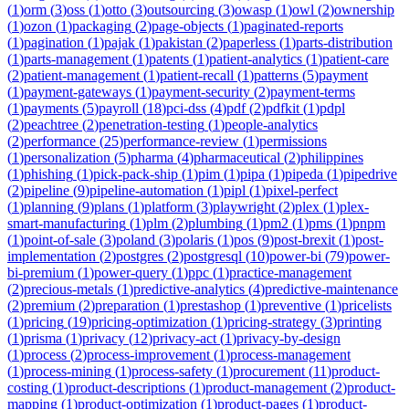
(
1
)
orm
(
3
)
oss
(
1
)
otto
(
3
)
outsourcing
(
3
)
owasp
(
1
)
owl
(
2
)
ownership
(
1
)
ozon
(
1
)
packaging
(
2
)
page-objects
(
1
)
paginated-reports
(
1
)
pagination
(
1
)
pajak
(
1
)
pakistan
(
2
)
paperless
(
1
)
parts-distribution
(
1
)
parts-management
(
1
)
patents
(
1
)
patient-analytics
(
1
)
patient-care
(
2
)
patient-management
(
1
)
patient-recall
(
1
)
patterns
(
5
)
payment
(
1
)
payment-gateways
(
1
)
payment-security
(
2
)
payment-terms
(
1
)
payments
(
5
)
payroll
(
18
)
pci-dss
(
4
)
pdf
(
2
)
pdfkit
(
1
)
pdpl
(
2
)
peachtree
(
2
)
penetration-testing
(
1
)
people-analytics
(
2
)
performance
(
25
)
performance-review
(
1
)
permissions
(
1
)
personalization
(
5
)
pharma
(
4
)
pharmaceutical
(
2
)
philippines
(
1
)
phishing
(
1
)
pick-pack-ship
(
1
)
pim
(
1
)
pipa
(
1
)
pipeda
(
1
)
pipedrive
(
2
)
pipeline
(
9
)
pipeline-automation
(
1
)
pipl
(
1
)
pixel-perfect
(
1
)
planning
(
9
)
plans
(
1
)
platform
(
3
)
playwright
(
2
)
plex
(
1
)
plex-
smart-manufacturing
(
1
)
plm
(
2
)
plumbing
(
1
)
pm2
(
1
)
pms
(
1
)
pnpm
(
1
)
point-of-sale
(
3
)
poland
(
3
)
polaris
(
1
)
pos
(
9
)
post-brexit
(
1
)
post-
implementation
(
2
)
postgres
(
2
)
postgresql
(
10
)
power-bi
(
79
)
power-
bi-premium
(
1
)
power-query
(
1
)
ppc
(
1
)
practice-management
(
2
)
precious-metals
(
1
)
predictive-analytics
(
4
)
predictive-maintenance
(
2
)
premium
(
2
)
preparation
(
1
)
prestashop
(
1
)
preventive
(
1
)
pricelists
(
1
)
pricing
(
19
)
pricing-optimization
(
1
)
pricing-strategy
(
3
)
printing
(
1
)
prisma
(
1
)
privacy
(
12
)
privacy-act
(
1
)
privacy-by-design
(
1
)
process
(
2
)
process-improvement
(
1
)
process-management
(
1
)
process-mining
(
1
)
process-safety
(
1
)
procurement
(
11
)
product-
costing
(
1
)
product-descriptions
(
1
)
product-management
(
2
)
product-
mapping
(
1
)
product-optimization
(
1
)
product-pages
(
1
)
product-