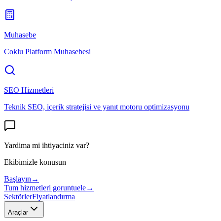
Muhasebe
Coklu Platform Muhasebesi
SEO Hizmetleri
Teknik SEO, içerik stratejisi ve yanıt motoru optimizasyonu
Yardima mi ihtiyaciniz var?
Ekibimizle konusun
Başlayın
→
Tum hizmetleri goruntuele
→
Sektörler
Fiyatlandırma
Araçlar