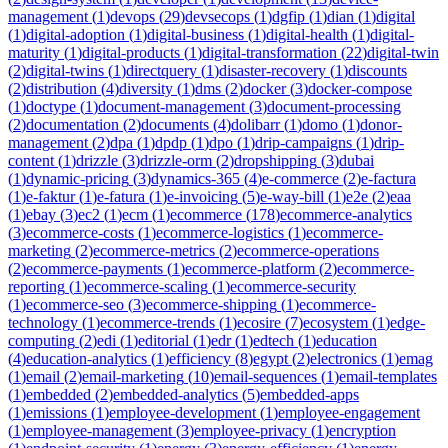
management
(
1
)
devops
(
29
)
devsecops
(
1
)
dgfip
(
1
)
dian
(
1
)
digital
(
1
)
digital-adoption
(
1
)
digital-business
(
1
)
digital-health
(
1
)
digital-
maturity
(
1
)
digital-products
(
1
)
digital-transformation
(
22
)
digital-twin
(
2
)
digital-twins
(
1
)
directquery
(
1
)
disaster-recovery
(
1
)
discounts
(
2
)
distribution
(
4
)
diversity
(
1
)
dms
(
2
)
docker
(
3
)
docker-compose
(
1
)
doctype
(
1
)
document-management
(
3
)
document-processing
(
2
)
documentation
(
2
)
documents
(
4
)
dolibarr
(
1
)
domo
(
1
)
donor-
management
(
2
)
dpa
(
1
)
dpdp
(
1
)
dpo
(
1
)
drip-campaigns
(
1
)
drip-
content
(
1
)
drizzle
(
3
)
drizzle-orm
(
2
)
dropshipping
(
3
)
dubai
(
1
)
dynamic-pricing
(
3
)
dynamics-365
(
4
)
e-commerce
(
2
)
e-factura
(
1
)
e-faktur
(
1
)
e-fatura
(
1
)
e-invoicing
(
5
)
e-way-bill
(
1
)
e2e
(
2
)
eaa
(
1
)
ebay
(
3
)
ec2
(
1
)
ecm
(
1
)
ecommerce
(
178
)
ecommerce-analytics
(
3
)
ecommerce-costs
(
1
)
ecommerce-logistics
(
1
)
ecommerce-
marketing
(
2
)
ecommerce-metrics
(
2
)
ecommerce-operations
(
2
)
ecommerce-payments
(
1
)
ecommerce-platform
(
2
)
ecommerce-
reporting
(
1
)
ecommerce-scaling
(
1
)
ecommerce-security
(
1
)
ecommerce-seo
(
3
)
ecommerce-shipping
(
1
)
ecommerce-
technology
(
1
)
ecommerce-trends
(
1
)
ecosire
(
7
)
ecosystem
(
1
)
edge-
computing
(
2
)
edi
(
1
)
editorial
(
1
)
edr
(
1
)
edtech
(
1
)
education
(
4
)
education-analytics
(
1
)
efficiency
(
8
)
egypt
(
2
)
electronics
(
1
)
emag
(
1
)
email
(
2
)
email-marketing
(
10
)
email-sequences
(
1
)
email-templates
(
1
)
embedded
(
2
)
embedded-analytics
(
5
)
embedded-apps
(
1
)
emissions
(
1
)
employee-development
(
1
)
employee-engagement
(
1
)
employee-management
(
3
)
employee-privacy
(
1
)
encryption