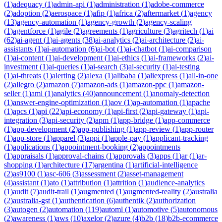
(
1
)
adequacy
(
1
)
admin-api
(
1
)
administration
(
1
)
adobe-commerce
(
2
)
adoption
(
2
)
aerospace
(
1
)
afip
(
1
)
africa
(
2
)
aftermarket
(
1
)
agency
(
13
)
agency-automation
(
1
)
agency-growth
(
2
)
agency-scaling
(
1
)
agentforce
(
1
)
agile
(
2
)
agreements
(
1
)
agriculture
(
3
)
agritech
(
1
)
ai
(
62
)
ai-agent
(
1
)
ai-agents
(
38
)
ai-analytics
(
2
)
ai-architecture
(
2
)
ai-
assistants
(
1
)
ai-automation
(
6
)
ai-bot
(
1
)
ai-chatbot
(
1
)
ai-comparison
(
1
)
ai-content
(
1
)
ai-development
(
1
)
ai-ethics
(
1
)
ai-frameworks
(
2
)
ai-
investment
(
1
)
ai-queries
(
1
)
ai-search
(
3
)
ai-security
(
1
)
ai-testing
(
1
)
ai-threats
(
1
)
alerting
(
2
)
alexa
(
1
)
alibaba
(
1
)
aliexpress
(
1
)
all-in-one
(
2
)
allegro
(
2
)
amazon
(
7
)
amazon-ads
(
1
)
amazon-ppc
(
1
)
amazon-
seller
(
1
)
aml
(
1
)
analytics
(
40
)
announcement
(
1
)
anomaly-detection
(
1
)
answer-engine-optimization
(
1
)
aov
(
1
)
ap-automation
(
1
)
apache
(
1
)
apcs
(
1
)
api
(
22
)
api-economy
(
1
)
api-first
(
2
)
api-gateway
(
1
)
api-
integration
(
3
)
api-security
(
2
)
apm
(
1
)
app-bridge
(
1
)
app-commerce
(
1
)
app-development
(
2
)
app-publishing
(
1
)
app-review
(
1
)
app-router
(
1
)
app-store
(
1
)
apparel
(
3
)
appi
(
1
)
apple-pay
(
1
)
applicant-tracking
(
1
)
applications
(
1
)
appointment-booking
(
2
)
appointments
(
1
)
appraisals
(
1
)
approval-chains
(
1
)
approvals
(
3
)
apps
(
1
)
ar
(
1
)
ar-
shopping
(
1
)
architecture
(
17
)
argentina
(
1
)
artificial-intelligence
(
2
)
as9100
(
1
)
asc-606
(
3
)
assessment
(
2
)
asset-management
(
4
)
assistant
(
1
)
ato
(
1
)
attribution
(
1
)
attrition
(
1
)
audience-analytics
(
1
)
audit
(
7
)
audit-trail
(
1
)
augmented
(
1
)
augmented-reality
(
2
)
australia
(
2
)
australia-gst
(
1
)
authentication
(
6
)
authentik
(
2
)
authorization
(
3
)
autogen
(
2
)
automation
(
119
)
automl
(
1
)
automotive
(
5
)
autonomous
(
2
)
awareness
(
1
)
aws
(
10
)
axelor
(
2
)
azure
(
4
)
b2b
(
18
)
b2b-ecommerce