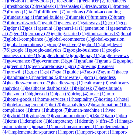
(
1
)
free-tool
(
1
)
free-tools
(
1
)
free-zone
(
1
)
freelancer
(
2
)
freelancers
(
1
)
freshbooks
(
2
)
freshdesk
(
1
)
freshsales
(
1
)
freshworks
(
1
)
frontend
(
3
)
fruugo
(
1
)
fta
(
1
)
fulfillment
(
7
)
functions
(
2
)
fund-accounting
(
2
)
fundraising
(
1
)
funnel-builder
(
2
)
funnels
(
4
)
furniture
(
2
)
future
(
3
)
future-of-work
(
1
)
gantt
(
1
)
gateway
(
1
)
gateways
(
1
)
gcc
(
1
)
gcp
(
2
)
gdpr
(
12
)
gds
(
1
)
gemini
(
1
)
general-ai
(
1
)
generation
(
1
)
generative-
ai
(
2
)
geo
(
1
)
germany
(
23
)
getting-started
(
1
)
github-actions
(
3
)
global
(
3
)
global-compliance
(
1
)
global-ecommerce
(
1
)
global-expansion
(
1
)
global-operations
(
1
)
gmp
(
2
)
go-live
(
2
)
gobd
(
1
)
gohighlevel
(
76
)
google
(
1
)
google-analytics
(
2
)
google-business
(
1
)
google-
business-profile
(
1
)
google-cloud
(
2
)
google-pay
(
1
)
google-reviews
(
1
)
governance
(
8
)
government
(
3
)
gpt
(
1
)
grafana
(
1
)
grants
(
2
)
graphql
(
3
)
green-it
(
1
)
green-warehouse
(
1
)
gri
(
2
)
growing-business
(
1
)
growth
(
1
)
grpc
(
1
)
gst
(
7
)
gta
(
1
)
guide
(
43
)
gxp
(
2
)
gym
(
1
)
haccp
(
2
)
handmade
(
3
)
hardening
(
2
)
hardware
(
1
)
hcm
(
1
)
headless
(
4
)
headless-commerce
(
3
)
headless-erp
(
1
)
healthcare
(
9
)
healthcare-
analytics
(
1
)
healthcare-dashboards
(
1
)
helpdesk
(
7
)
hepsiburada
(
1
)
hetzner
(
1
)
higher-ed
(
1
)
hipaa
(
5
)
hiring
(
4
)
hmac
(
1
)
hmrc
(
2
)
home-goods
(
1
)
home-services
(
1
)
hospitality
(
5
)
hosting
(
3
)
hotel
(
1
)
hotel-management
(
1
)
hr
(
20
)
hr-analytics
(
2
)
hr-automation
(
1
)
hr-
compliance
(
1
)
hrms
(
1
)
hubspot
(
7
)
human-machine
(
1
)
hvac
(
2
)
hybrid
(
1
)
hydrogen
(
3
)
hyperautomation
(
1
)
i18n
(
2
)
iam
(
1
)
ibm
(
1
)
icms
(
1
)
idempiere
(
1
)
idempotency
(
1
)
identity
(
4
)
ifrs-15
(
1
)
image-
optimization
(
1
)
impact
(
1
)
impact-measurement
(
1
)
implementation
(
44
)
implementation-partner
(
1
)
import
(
1
)
import-export
(
1
)
import-