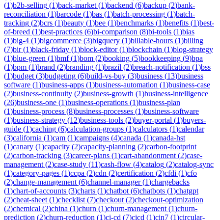
(
1
)
b2b-selling
(
1
)
back-market
(
1
)
backend
(
6
)
backup
(
2
)
bank-
reconciliation
(
1
)
barcode
(
1
)
bas
(
1
)
batch-processing
(
1
)
batch-
tracking
(
2
)
bcrs
(
1
)
beauty
(
1
)
bee
(
1
)
benchmarks
(
1
)
benefits
(
1
)
best-
of-breed
(
1
)
best-practices
(
6
)
bi-comparison
(
8
)
bi-tools
(
1
)
bias
(
1
)
big-4
(
1
)
bigcommerce
(
3
)
bigquery
(
1
)
billable-hours
(
1
)
billing
(
7
)
bir
(
1
)
black-friday
(
1
)
block-editor
(
1
)
blockchain
(
1
)
blog-strategy
(
1
)
blue-green
(
1
)
bmf
(
1
)
bom
(
2
)
booking
(
5
)
bookkeeping
(
9
)
bpa
(
1
)
bpm
(
1
)
brand
(
2
)
branding
(
1
)
brazil
(
2
)
breach-notification
(
1
)
bss
(
1
)
budget
(
3
)
budgeting
(
6
)
build-vs-buy
(
3
)
business
(
13
)
business
software
(
1
)
business-apps
(
1
)
business-automation
(
1
)
business-case
(
2
)
business-continuity
(
2
)
business-growth
(
1
)
business-intelligence
(
26
)
business-one
(
1
)
business-operations
(
1
)
business-plan
(
1
)
business-process
(
8
)
business-processes
(
1
)
business-software
(
1
)
business-strategy
(
12
)
business-tools
(
2
)
buyer-portal
(
1
)
buyers-
guide
(
1
)
caching
(
6
)
calculation-groups
(
1
)
calculators
(
1
)
calendar
(
3
)
california
(
1
)
cam
(
1
)
campaigns
(
4
)
canada
(
1
)
canada-hst
(
1
)
canary
(
1
)
capacity
(
2
)
capacity-planning
(
2
)
carbon-footprint
(
2
)
carbon-tracking
(
3
)
career-plans
(
1
)
cart-abandonment
(
2
)
case-
management
(
2
)
case-study
(
11
)
cash-flow
(
4
)
catalog
(
2
)
catalog-sync
(
1
)
category-pages
(
1
)
ccpa
(
2
)
cdn
(
2
)
certification
(
2
)
cfdi
(
1
)
cfo
(
2
)
change-management
(
6
)
channel-manager
(
1
)
chargebacks
(
1
)
chart-of-accounts
(
3
)
charts
(
1
)
chatbot
(
6
)
chatbots
(
1
)
chatgpt
(
2
)
cheat-sheet
(
1
)
checklist
(
7
)
checkout
(
2
)
checkout-optimization
(
2
)
chemical
(
2
)
china
(
1
)
churn
(
1
)
churn-management
(
1
)
churn-
prediction
(
2
)
churn-reduction
(
1
)
ci-cd
(
7
)
cicd
(
1
)
cin7
(
1
)
circular-