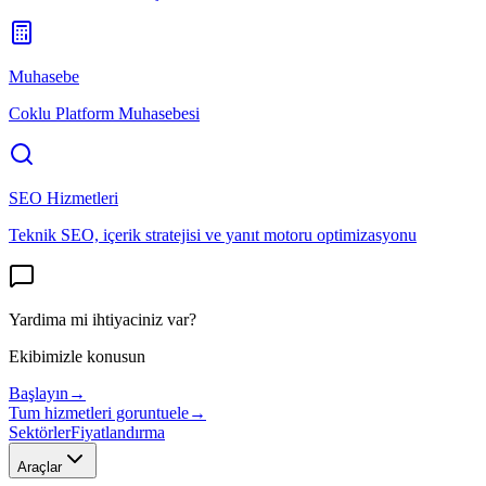
Muhasebe
Coklu Platform Muhasebesi
SEO Hizmetleri
Teknik SEO, içerik stratejisi ve yanıt motoru optimizasyonu
Yardima mi ihtiyaciniz var?
Ekibimizle konusun
Başlayın
→
Tum hizmetleri goruntuele
→
Sektörler
Fiyatlandırma
Araçlar