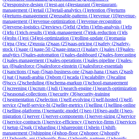
(
2
)
responsive-design
(
1
)
rest-api
(
4
)
restaurant
(
5
)
restaurant-
management
(
1
)
retail
(
13
)
retail-analytics
(
1
)
retention
(
9
)
returns
(
4
)
returns-management
(
2
)
reusable-patterns
(
1
)
revenue
(
10
)
revenue-
management
(
1
)
revenue-optimization
(
1
)
revenue-recognition
(
5
)
reverse-logistics
(
2
)
reviews
(
5
)
rfid
(
2
)
rfm
(
1
)
rfm-analysis
(
1
)
rfp
(
1
)
rfq
(
1
)
rich-results
(
1
)
risk-management
(
7
)
risk-reduction
(
1
)
rls
(
4
)
rohs
(
1
)
roi
(
34
)
roi-optimization
(
1
)
rolling-update
(
1
)
romania
(
1
)
rpa
(
3
)
rsc
(
2
)
russia
(
2
)
saas
(
25
)
saas-pricing
(
1
)
safety
(
2
)
safety-
stock
(
1
)
sage
(
1
)
sage-50
(
2
)
sage-intacct
(
1
)
salary
(
1
)
sales
(
19
)
sales-
analytics
(
3
)
sales-automation
(
1
)
sales-dashboard
(
2
)
sales-forecasting
(
1
)
sales-management
(
1
)
sales-operations
(
1
)
sales-pipeline
(
1
)
sales-
tax
(
8
)
salesforce
(
5
)
salesforce-einstein
(
1
)
salesforce-essentials
(
1
)
sanctions
(
1
)
sap
(
5
)
sap-business-one
(
2
)
sap-hana
(
1
)
sars
(
2
)
sasb
(
1
)
sat
(
1
)
saudi-arabia
(
3
)
sbom
(
1
)
scada
(
1
)
scalability
(
3
)
scaling
(
9
)
sccs
(
2
)
scheduling
(
6
)
schema-markup
(
1
)
school-management
(
1
)
screening
(
1
)
scrum
(
1
)
sdi
(
1
)
search-engine
(
1
)
search-optimization
(
2
)
seasonal-collections
(
1
)
security
(
36
)
security-training
(
1
)
segmentation
(
2
)
selection
(
1
)
self-evolving
(
1
)
self-hosted
(
1
)
self-
service
(
2
)
self-service-bi
(
2
)
seller-metrics
(
1
)
selling
(
1
)
selling-online
(
1
)
selling-platforms
(
1
)
semantic-model
(
1
)
seo
(
16
)
seo-audit
(
1
)
seo-
migration
(
1
)
server
(
1
)
server-components
(
1
)
server-sizing
(
2
)
service
(
1
)
service-contracts
(
1
)
service-efficiency
(
1
)
service-firms
(
1
)
services
(
1
)
setup
(
2
)
sgk
(
1
)
sharding
(
1
)
sharepoint
(
1
)
shein
(
1
)
shift-
management
(
3
)
shipping
(
4
)
shop-floor
(
2
)
shopee
(
2
)
shopify
(
113
)
shopify-api
(
1
)
shopify-flow
(
1
)
shopify-partners
(
1
)
shopify-