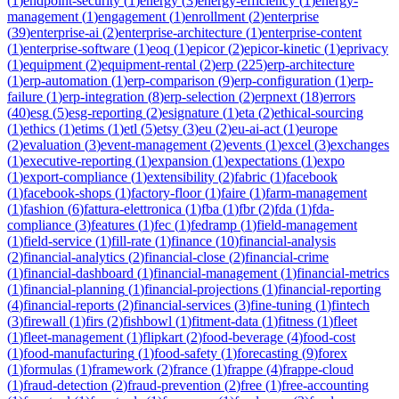
(
1
)
endpoint-security
(
1
)
energy
(
3
)
energy-efficiency
(
1
)
energy-
management
(
1
)
engagement
(
1
)
enrollment
(
2
)
enterprise
(
39
)
enterprise-ai
(
2
)
enterprise-architecture
(
1
)
enterprise-content
(
1
)
enterprise-software
(
1
)
eoq
(
1
)
epicor
(
2
)
epicor-kinetic
(
1
)
eprivacy
(
1
)
equipment
(
2
)
equipment-rental
(
2
)
erp
(
225
)
erp-architecture
(
1
)
erp-automation
(
1
)
erp-comparison
(
9
)
erp-configuration
(
1
)
erp-
failure
(
1
)
erp-integration
(
8
)
erp-selection
(
2
)
erpnext
(
18
)
errors
(
40
)
esg
(
5
)
esg-reporting
(
2
)
esignature
(
1
)
eta
(
2
)
ethical-sourcing
(
1
)
ethics
(
1
)
etims
(
1
)
etl
(
5
)
etsy
(
3
)
eu
(
2
)
eu-ai-act
(
1
)
europe
(
2
)
evaluation
(
3
)
event-management
(
2
)
events
(
1
)
excel
(
3
)
exchanges
(
1
)
executive-reporting
(
1
)
expansion
(
1
)
expectations
(
1
)
expo
(
1
)
export-compliance
(
1
)
extensibility
(
2
)
fabric
(
1
)
facebook
(
1
)
facebook-shops
(
1
)
factory-floor
(
1
)
faire
(
1
)
farm-management
(
1
)
fashion
(
6
)
fattura-elettronica
(
1
)
fba
(
1
)
fbr
(
2
)
fda
(
1
)
fda-
compliance
(
3
)
features
(
1
)
fec
(
1
)
fedramp
(
1
)
field-management
(
1
)
field-service
(
1
)
fill-rate
(
1
)
finance
(
10
)
financial-analysis
(
2
)
financial-analytics
(
2
)
financial-close
(
2
)
financial-crime
(
1
)
financial-dashboard
(
1
)
financial-management
(
1
)
financial-metrics
(
1
)
financial-planning
(
1
)
financial-projections
(
1
)
financial-reporting
(
4
)
financial-reports
(
2
)
financial-services
(
3
)
fine-tuning
(
1
)
fintech
(
3
)
firewall
(
1
)
firs
(
2
)
fishbowl
(
1
)
fitment-data
(
1
)
fitness
(
1
)
fleet
(
1
)
fleet-management
(
1
)
flipkart
(
2
)
food-beverage
(
4
)
food-cost
(
1
)
food-manufacturing
(
1
)
food-safety
(
1
)
forecasting
(
9
)
forex
(
1
)
formulas
(
1
)
framework
(
2
)
france
(
1
)
frappe
(
4
)
frappe-cloud
(
1
)
fraud-detection
(
2
)
fraud-prevention
(
2
)
free
(
1
)
free-accounting