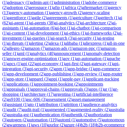
(
1
)
adequacy
(
1
)
admin-api
(
1
)
administration
(
1
)
adobe-commerce
(
2
)
adoption
(
2
)
aerospace
(
1
)
afip
(
1
)
africa
(
2
)
aftermarket
(
1
)
agency
(
13
)
agency-automation
(
1
)
agency-growth
(
2
)
agency-scaling
(
1
)
agentforce
(
1
)
agile
(
2
)
agreements
(
1
)
agriculture
(
3
)
agritech
(
1
)
ai
(
62
)
ai-agent
(
1
)
ai-agents
(
38
)
ai-analytics
(
2
)
ai-architecture
(
2
)
ai-
assistants
(
1
)
ai-automation
(
6
)
ai-bot
(
1
)
ai-chatbot
(
1
)
ai-comparison
(
1
)
ai-content
(
1
)
ai-development
(
1
)
ai-ethics
(
1
)
ai-frameworks
(
2
)
ai-
investment
(
1
)
ai-queries
(
1
)
ai-search
(
3
)
ai-security
(
1
)
ai-testing
(
1
)
ai-threats
(
1
)
alerting
(
2
)
alexa
(
1
)
alibaba
(
1
)
aliexpress
(
1
)
all-in-one
(
2
)
allegro
(
2
)
amazon
(
7
)
amazon-ads
(
1
)
amazon-ppc
(
1
)
amazon-
seller
(
1
)
aml
(
1
)
analytics
(
40
)
announcement
(
1
)
anomaly-detection
(
1
)
answer-engine-optimization
(
1
)
aov
(
1
)
ap-automation
(
1
)
apache
(
1
)
apcs
(
1
)
api
(
22
)
api-economy
(
1
)
api-first
(
2
)
api-gateway
(
1
)
api-
integration
(
3
)
api-security
(
2
)
apm
(
1
)
app-bridge
(
1
)
app-commerce
(
1
)
app-development
(
2
)
app-publishing
(
1
)
app-review
(
1
)
app-router
(
1
)
app-store
(
1
)
apparel
(
3
)
appi
(
1
)
apple-pay
(
1
)
applicant-tracking
(
1
)
applications
(
1
)
appointment-booking
(
2
)
appointments
(
1
)
appraisals
(
1
)
approval-chains
(
1
)
approvals
(
3
)
apps
(
1
)
ar
(
1
)
ar-
shopping
(
1
)
architecture
(
17
)
argentina
(
1
)
artificial-intelligence
(
2
)
as9100
(
1
)
asc-606
(
3
)
assessment
(
2
)
asset-management
(
4
)
assistant
(
1
)
ato
(
1
)
attribution
(
1
)
attrition
(
1
)
audience-analytics
(
1
)
audit
(
7
)
audit-trail
(
1
)
augmented
(
1
)
augmented-reality
(
2
)
australia
(
2
)
australia-gst
(
1
)
authentication
(
6
)
authentik
(
2
)
authorization
(
3
)
autogen
(
2
)
automation
(
119
)
automl
(
1
)
automotive
(
5
)
autonomous
(
2
)
awareness
(
1
)
aws
(
10
)
axelor
(
2
)
azure
(
4
)
b2b
(
18
)
b2b-ecommerce