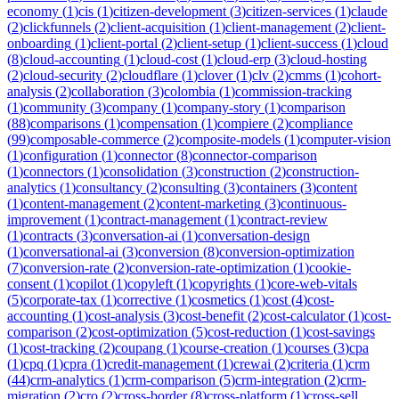
economy
(
1
)
cis
(
1
)
citizen-development
(
3
)
citizen-services
(
1
)
claude
(
2
)
clickfunnels
(
2
)
client-acquisition
(
1
)
client-management
(
2
)
client-
onboarding
(
1
)
client-portal
(
2
)
client-setup
(
1
)
client-success
(
1
)
cloud
(
8
)
cloud-accounting
(
1
)
cloud-cost
(
1
)
cloud-erp
(
3
)
cloud-hosting
(
2
)
cloud-security
(
2
)
cloudflare
(
1
)
clover
(
1
)
clv
(
2
)
cmms
(
1
)
cohort-
analysis
(
2
)
collaboration
(
3
)
colombia
(
1
)
commission-tracking
(
1
)
community
(
3
)
company
(
1
)
company-story
(
1
)
comparison
(
88
)
comparisons
(
1
)
compensation
(
1
)
compiere
(
2
)
compliance
(
99
)
composable-commerce
(
2
)
composite-models
(
1
)
computer-vision
(
1
)
configuration
(
1
)
connector
(
8
)
connector-comparison
(
1
)
connectors
(
1
)
consolidation
(
3
)
construction
(
2
)
construction-
analytics
(
1
)
consultancy
(
2
)
consulting
(
3
)
containers
(
3
)
content
(
1
)
content-management
(
2
)
content-marketing
(
3
)
continuous-
improvement
(
1
)
contract-management
(
1
)
contract-review
(
1
)
contracts
(
3
)
conversation-ai
(
1
)
conversation-design
(
1
)
conversational-ai
(
3
)
conversion
(
8
)
conversion-optimization
(
7
)
conversion-rate
(
2
)
conversion-rate-optimization
(
1
)
cookie-
consent
(
1
)
copilot
(
1
)
copyleft
(
1
)
copyrights
(
1
)
core-web-vitals
(
5
)
corporate-tax
(
1
)
corrective
(
1
)
cosmetics
(
1
)
cost
(
4
)
cost-
accounting
(
1
)
cost-analysis
(
3
)
cost-benefit
(
2
)
cost-calculator
(
1
)
cost-
comparison
(
2
)
cost-optimization
(
5
)
cost-reduction
(
1
)
cost-savings
(
1
)
cost-tracking
(
2
)
coupang
(
1
)
course-creation
(
1
)
courses
(
3
)
cpa
(
1
)
cpq
(
1
)
cpra
(
1
)
credit-management
(
1
)
crewai
(
2
)
criteria
(
1
)
crm
(
44
)
crm-analytics
(
1
)
crm-comparison
(
5
)
crm-integration
(
2
)
crm-
migration
(
2
)
cro
(
2
)
cross-border
(
8
)
cross-platform
(
1
)
cross-sell