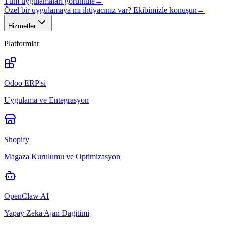
Tüm uygulamaları görüntüle
→
Özel bir uygulamaya mı ihtiyacınız var? Ekibimizle konuşun
→
Hizmetler
Platformlar
Odoo ERP'si
Uygulama ve Entegrasyon
Shopify
Magaza Kurulumu ve Optimizasyon
OpenClaw AI
Yapay Zeka Ajan Dagitimi