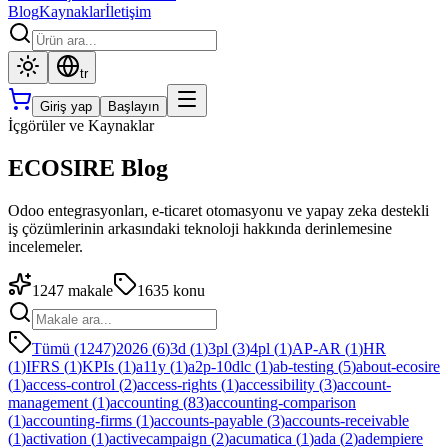
Blog
Kaynaklar
İletişim
tr
Giriş yap
Başlayın
İçgörüler ve Kaynaklar
ECOSIRE Blog
Odoo entegrasyonları, e-ticaret otomasyonu ve yapay zeka destekli
iş çözümlerinin arkasındaki teknoloji hakkında derinlemesine
incelemeler.
1247
makale
1635
konu
Tümü (1247)
2026
(
6
)
3d
(
1
)
3pl
(
3
)
4pl
(
1
)
AP-AR
(
1
)
HR
(
1
)
IFRS
(
1
)
KPIs
(
1
)
a11y
(
1
)
a2p-10dlc
(
1
)
ab-testing
(
5
)
about-ecosire
(
1
)
access-control
(
2
)
access-rights
(
1
)
accessibility
(
3
)
account-
management
(
1
)
accounting
(
83
)
accounting-comparison
(
1
)
accounting-firms
(
1
)
accounts-payable
(
3
)
accounts-receivable
(
1
)
activation
(
1
)
activecampaign
(
2
)
acumatica
(
1
)
ada
(
2
)
adempiere