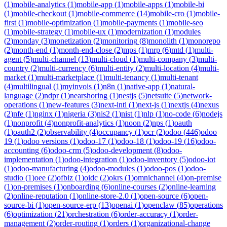
(
1
)
mobile-analytics
(
1
)
mobile-app
(
1
)
mobile-apps
(
1
)
mobile-bi
(
1
)
mobile-checkout
(
1
)
mobile-commerce
(
14
)
mobile-cro
(
1
)
mobile-
first
(
1
)
mobile-optimization
(
1
)
mobile-payments
(
1
)
mobile-seo
(
1
)
mobile-strategy
(
1
)
mobile-ux
(
1
)
modernization
(
1
)
modules
(
2
)
monday
(
3
)
monetization
(
2
)
monitoring
(
8
)
monolith
(
1
)
monorepo
(
2
)
month-end
(
1
)
month-end-close
(
2
)
mps
(
1
)
mrp
(
6
)
mtd
(
1
)
multi-
agent
(
5
)
multi-channel
(
13
)
multi-cloud
(
1
)
multi-company
(
3
)
multi-
country
(
2
)
multi-currency
(
6
)
multi-entity
(
2
)
multi-location
(
4
)
multi-
market
(
1
)
multi-marketplace
(
1
)
multi-tenancy
(
1
)
multi-tenant
(
4
)
multilingual
(
1
)
myinvois
(
1
)
n8n
(
1
)
native-app
(
1
)
natural-
language
(
2
)
ndpr
(
1
)
nearshoring
(
1
)
nestjs
(
5
)
netsuite
(
5
)
network-
operations
(
1
)
new-features
(
3
)
next-intl
(
1
)
next-js
(
1
)
nextjs
(
4
)
nexus
(
2
)
nfe
(
1
)
nginx
(
1
)
nigeria
(
3
)
nis2
(
1
)
nist
(
1
)
nlp
(
1
)
no-code
(
6
)
nodejs
(
1
)
nonprofit
(
4
)
nonprofit-analytics
(
1
)
noon
(
2
)
nps
(
1
)
oauth
(
1
)
oauth2
(
2
)
observability
(
4
)
occupancy
(
1
)
ocr
(
2
)
odoo
(
446
)
odoo
19
(
1
)
odoo versions
(
1
)
odoo-17
(
1
)
odoo-18
(
1
)
odoo-19
(
16
)
odoo-
accounting
(
6
)
odoo-crm
(
5
)
odoo-development
(
8
)
odoo-
implementation
(
1
)
odoo-integration
(
1
)
odoo-inventory
(
5
)
odoo-iot
(
1
)
odoo-manufacturing
(
4
)
odoo-modules
(
1
)
odoo-pos
(
1
)
odoo-
studio
(
1
)
oee
(
2
)
ofbiz
(
1
)
oidc
(
2
)
okrs
(
1
)
omnichannel
(
4
)
on-premise
(
1
)
on-premises
(
1
)
onboarding
(
6
)
online-courses
(
2
)
online-learning
(
2
)
online-reputation
(
1
)
online-store-2.0
(
1
)
open-source
(
6
)
open-
source-bi
(
1
)
open-source-erp
(
13
)
openai
(
1
)
openclaw
(
85
)
operations
(
6
)
optimization
(
21
)
orchestration
(
6
)
order-accuracy
(
1
)
order-
management
(
2
)
order-routing
(
1
)
orders
(
1
)
organizational-change