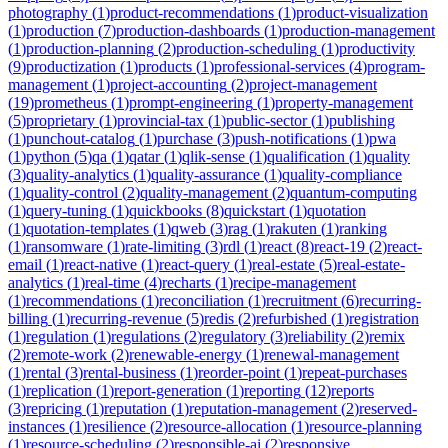
photography
(
1
)
product-recommendations
(
1
)
product-visualization
(
1
)
production
(
7
)
production-dashboards
(
1
)
production-management
(
1
)
production-planning
(
2
)
production-scheduling
(
1
)
productivity
(
9
)
productization
(
1
)
products
(
1
)
professional-services
(
4
)
program-
management
(
1
)
project-accounting
(
2
)
project-management
(
19
)
prometheus
(
1
)
prompt-engineering
(
1
)
property-management
(
5
)
proprietary
(
1
)
provincial-tax
(
1
)
public-sector
(
1
)
publishing
(
1
)
punchout-catalog
(
1
)
purchase
(
3
)
push-notifications
(
1
)
pwa
(
1
)
python
(
5
)
qa
(
1
)
qatar
(
1
)
qlik-sense
(
1
)
qualification
(
1
)
quality
(
3
)
quality-analytics
(
1
)
quality-assurance
(
1
)
quality-compliance
(
1
)
quality-control
(
2
)
quality-management
(
2
)
quantum-computing
(
1
)
query-tuning
(
1
)
quickbooks
(
8
)
quickstart
(
1
)
quotation
(
1
)
quotation-templates
(
1
)
qweb
(
3
)
rag
(
1
)
rakuten
(
1
)
ranking
(
1
)
ransomware
(
1
)
rate-limiting
(
3
)
rdl
(
1
)
react
(
8
)
react-19
(
2
)
react-
email
(
1
)
react-native
(
1
)
react-query
(
1
)
real-estate
(
5
)
real-estate-
analytics
(
1
)
real-time
(
4
)
recharts
(
1
)
recipe-management
(
1
)
recommendations
(
1
)
reconciliation
(
1
)
recruitment
(
6
)
recurring-
billing
(
1
)
recurring-revenue
(
5
)
redis
(
2
)
refurbished
(
1
)
registration
(
1
)
regulation
(
1
)
regulations
(
2
)
regulatory
(
3
)
reliability
(
2
)
remix
(
2
)
remote-work
(
2
)
renewable-energy
(
1
)
renewal-management
(
1
)
rental
(
3
)
rental-business
(
1
)
reorder-point
(
1
)
repeat-purchases
(
1
)
replication
(
1
)
report-generation
(
1
)
reporting
(
12
)
reports
(
3
)
repricing
(
1
)
reputation
(
1
)
reputation-management
(
2
)
reserved-
instances
(
1
)
resilience
(
2
)
resource-allocation
(
1
)
resource-planning
(
1
)
resource-scheduling
(
2
)
responsible-ai
(
2
)
responsive