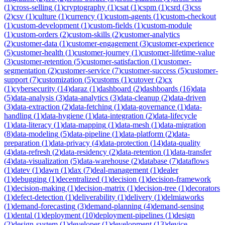
(
1
)
cross-selling
(
1
)
cryptography
(
1
)
csat
(
1
)
cspm
(
1
)
csrd
(
3
)
css
(
2
)
csv
(
1
)
culture
(
1
)
currency
(
1
)
custom-agents
(
1
)
custom-checkout
(
1
)
custom-development
(
1
)
custom-fields
(
1
)
custom-module
(
1
)
custom-orders
(
2
)
custom-skills
(
2
)
customer-analytics
(
2
)
customer-data
(
1
)
customer-engagement
(
3
)
customer-experience
(
5
)
customer-health
(
1
)
customer-journey
(
1
)
customer-lifetime-value
(
3
)
customer-retention
(
5
)
customer-satisfaction
(
1
)
customer-
segmentation
(
2
)
customer-service
(
7
)
customer-success
(
5
)
customer-
support
(
7
)
customization
(
5
)
customs
(
1
)
cutover
(
2
)
cx
(
1
)
cybersecurity
(
14
)
daraz
(
1
)
dashboard
(
2
)
dashboards
(
16
)
data
(
5
)
data-analysis
(
3
)
data-analytics
(
3
)
data-cleanup
(
2
)
data-driven
(
3
)
data-extraction
(
2
)
data-fetching
(
1
)
data-governance
(
1
)
data-
handling
(
1
)
data-hygiene
(
1
)
data-integration
(
2
)
data-lifecycle
(
1
)
data-literacy
(
1
)
data-mapping
(
1
)
data-mesh
(
1
)
data-migration
(
8
)
data-modeling
(
5
)
data-pipeline
(
1
)
data-platform
(
2
)
data-
preparation
(
1
)
data-privacy
(
4
)
data-protection
(
14
)
data-quality
(
4
)
data-refresh
(
2
)
data-residency
(
2
)
data-retention
(
1
)
data-transfer
(
4
)
data-visualization
(
5
)
data-warehouse
(
2
)
database
(
7
)
dataflows
(
1
)
datev
(
1
)
dawn
(
1
)
dax
(
7
)
deal-management
(
1
)
dealer
(
1
)
debugging
(
1
)
decentralized
(
1
)
decision
(
1
)
decision-framework
(
1
)
decision-making
(
1
)
decision-matrix
(
1
)
decision-tree
(
1
)
decorators
(
1
)
defect-detection
(
1
)
deliverability
(
1
)
delivery
(
1
)
delmiaworks
(
1
)
demand-forecasting
(
3
)
demand-planning
(
4
)
demand-sensing
(
1
)
dental
(
1
)
deployment
(
10
)
deployment-pipelines
(
1
)
design
(
2
)
design-system
(
1
)
developer
(
1
)
development
(
13
)
device-