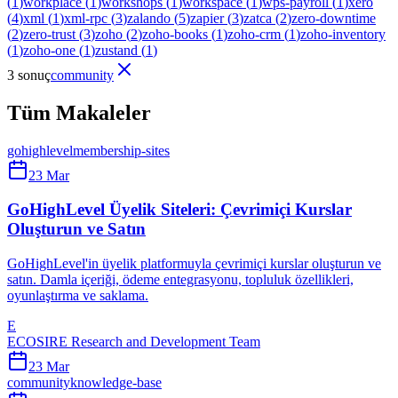
(
1
)
workplace
(
1
)
workshops
(
1
)
workspace
(
1
)
wps-payroll
(
1
)
xero
(
4
)
xml
(
1
)
xml-rpc
(
3
)
zalando
(
5
)
zapier
(
3
)
zatca
(
2
)
zero-downtime
(
2
)
zero-trust
(
3
)
zoho
(
2
)
zoho-books
(
1
)
zoho-crm
(
1
)
zoho-inventory
(
1
)
zoho-one
(
1
)
zustand
(
1
)
3 sonuç
community
Tüm Makaleler
gohighlevel
membership-sites
23 Mar
GoHighLevel Üyelik Siteleri: Çevrimiçi Kurslar
Oluşturun ve Satın
GoHighLevel'in üyelik platformuyla çevrimiçi kurslar oluşturun ve
satın. Damla içeriği, ödeme entegrasyonu, topluluk özellikleri,
oyunlaştırma ve saklama.
E
ECOSIRE Research and Development Team
23 Mar
community
knowledge-base