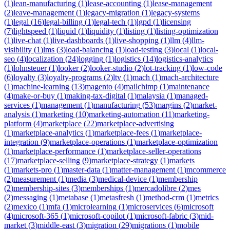
(
1
)
lean-manufacturing
(
1
)
lease-accounting
(
1
)
lease-management
(
2
)
leave-management
(
1
)
legacy-migration
(
1
)
legacy-systems
(
1
)
legal
(
16
)
legal-billing
(
1
)
legal-tech
(
1
)
lgpd
(
1
)
licensing
(
7
)
lightspeed
(
1
)
liquid
(
1
)
liquidity
(
1
)
listing
(
1
)
listing-optimization
(
1
)
live-chat
(
1
)
live-dashboards
(
1
)
live-shopping
(
1
)
llm
(
4
)
llm-
visibility
(
1
)
lms
(
3
)
load-balancing
(
1
)
load-testing
(
3
)
local
(
1
)
local-
seo
(
4
)
localization
(
24
)
logging
(
1
)
logistics
(
14
)
logistics-analytics
(
1
)
lohnsteuer
(
1
)
looker
(
2
)
looker-studio
(
2
)
lot-tracking
(
1
)
low-code
(
6
)
loyalty
(
3
)
loyalty-programs
(
2
)
ltv
(
1
)
mach
(
1
)
mach-architecture
(
1
)
machine-learning
(
13
)
magento
(
4
)
mailchimp
(
1
)
maintenance
(
4
)
make-or-buy
(
1
)
making-tax-digital
(
1
)
malaysia
(
1
)
managed-
services
(
1
)
management
(
1
)
manufacturing
(
53
)
margins
(
2
)
market-
analysis
(
1
)
marketing
(
10
)
marketing-automation
(
11
)
marketing-
platform
(
4
)
marketplace
(
22
)
marketplace-advertising
(
1
)
marketplace-analytics
(
1
)
marketplace-fees
(
1
)
marketplace-
integration
(
9
)
marketplace-operations
(
1
)
marketplace-optimization
(
1
)
marketplace-performance
(
1
)
marketplace-seller-operations
(
17
)
marketplace-selling
(
9
)
marketplace-strategy
(
1
)
markets
(
1
)
markets-pro
(
1
)
master-data
(
1
)
matter-management
(
1
)
mcommerce
(
2
)
measurement
(
1
)
media
(
3
)
medical-device
(
1
)
membership
(
2
)
membership-sites
(
3
)
memberships
(
1
)
mercadolibre
(
2
)
mes
(
2
)
messaging
(
1
)
metabase
(
1
)
metasfresh
(
1
)
method-crm
(
1
)
metrics
(
2
)
mexico
(
1
)
mfa
(
1
)
microlearning
(
1
)
microservices
(
6
)
microsoft
(
4
)
microsoft-365
(
1
)
microsoft-copilot
(
1
)
microsoft-fabric
(
3
)
mid-
market
(
3
)
middle-east
(
3
)
migration
(
29
)
migrations
(
1
)
mobile