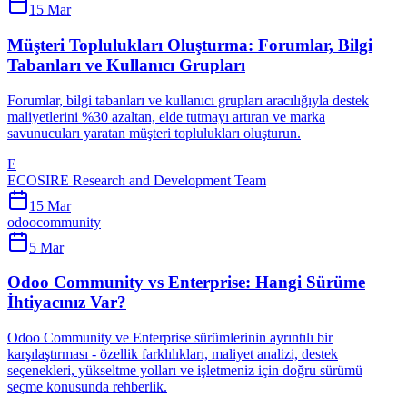
15 Mar
Müşteri Toplulukları Oluşturma: Forumlar, Bilgi
Tabanları ve Kullanıcı Grupları
Forumlar, bilgi tabanları ve kullanıcı grupları aracılığıyla destek
maliyetlerini %30 azaltan, elde tutmayı artıran ve marka
savunucuları yaratan müşteri toplulukları oluşturun.
E
ECOSIRE Research and Development Team
15 Mar
odoo
community
5 Mar
Odoo Community vs Enterprise: Hangi Sürüme
İhtiyacınız Var?
Odoo Community ve Enterprise sürümlerinin ayrıntılı bir
karşılaştırması - özellik farklılıkları, maliyet analizi, destek
seçenekleri, yükseltme yolları ve işletmeniz için doğru sürümü
seçme konusunda rehberlik.