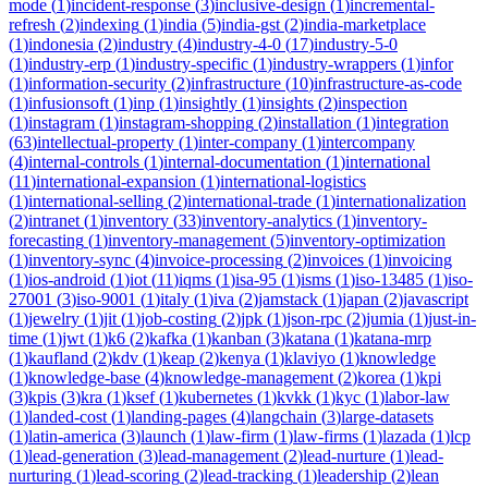
mode
(
1
)
incident-response
(
3
)
inclusive-design
(
1
)
incremental-
refresh
(
2
)
indexing
(
1
)
india
(
5
)
india-gst
(
2
)
india-marketplace
(
1
)
indonesia
(
2
)
industry
(
4
)
industry-4-0
(
17
)
industry-5-0
(
1
)
industry-erp
(
1
)
industry-specific
(
1
)
industry-wrappers
(
1
)
infor
(
1
)
information-security
(
2
)
infrastructure
(
10
)
infrastructure-as-code
(
1
)
infusionsoft
(
1
)
inp
(
1
)
insightly
(
1
)
insights
(
2
)
inspection
(
1
)
instagram
(
1
)
instagram-shopping
(
2
)
installation
(
1
)
integration
(
63
)
intellectual-property
(
1
)
inter-company
(
1
)
intercompany
(
4
)
internal-controls
(
1
)
internal-documentation
(
1
)
international
(
11
)
international-expansion
(
1
)
international-logistics
(
1
)
international-selling
(
2
)
international-trade
(
1
)
internationalization
(
2
)
intranet
(
1
)
inventory
(
33
)
inventory-analytics
(
1
)
inventory-
forecasting
(
1
)
inventory-management
(
5
)
inventory-optimization
(
1
)
inventory-sync
(
4
)
invoice-processing
(
2
)
invoices
(
1
)
invoicing
(
1
)
ios-android
(
1
)
iot
(
11
)
iqms
(
1
)
isa-95
(
1
)
isms
(
1
)
iso-13485
(
1
)
iso-
27001
(
3
)
iso-9001
(
1
)
italy
(
1
)
iva
(
2
)
jamstack
(
1
)
japan
(
2
)
javascript
(
1
)
jewelry
(
1
)
jit
(
1
)
job-costing
(
2
)
jpk
(
1
)
json-rpc
(
2
)
jumia
(
1
)
just-in-
time
(
1
)
jwt
(
1
)
k6
(
2
)
kafka
(
1
)
kanban
(
3
)
katana
(
1
)
katana-mrp
(
1
)
kaufland
(
2
)
kdv
(
1
)
keap
(
2
)
kenya
(
1
)
klaviyo
(
1
)
knowledge
(
1
)
knowledge-base
(
4
)
knowledge-management
(
2
)
korea
(
1
)
kpi
(
3
)
kpis
(
3
)
kra
(
1
)
ksef
(
1
)
kubernetes
(
1
)
kvkk
(
1
)
kyc
(
1
)
labor-law
(
1
)
landed-cost
(
1
)
landing-pages
(
4
)
langchain
(
3
)
large-datasets
(
1
)
latin-america
(
3
)
launch
(
1
)
law-firm
(
1
)
law-firms
(
1
)
lazada
(
1
)
lcp
(
1
)
lead-generation
(
3
)
lead-management
(
2
)
lead-nurture
(
1
)
lead-
nurturing
(
1
)
lead-scoring
(
2
)
lead-tracking
(
1
)
leadership
(
2
)
lean