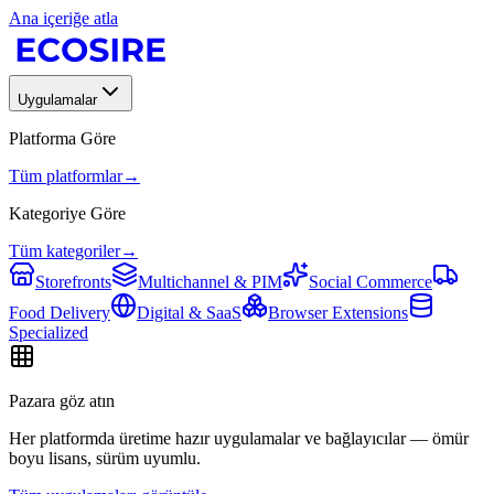
Ana içeriğe atla
Uygulamalar
Platforma Göre
Tüm platformlar
→
Kategoriye Göre
Tüm kategoriler
→
Storefronts
Multichannel & PIM
Social Commerce
Food Delivery
Digital & SaaS
Browser Extensions
Specialized
Pazara göz atın
Her platformda üretime hazır uygulamalar ve bağlayıcılar — ömür
boyu lisans, sürüm uyumlu.