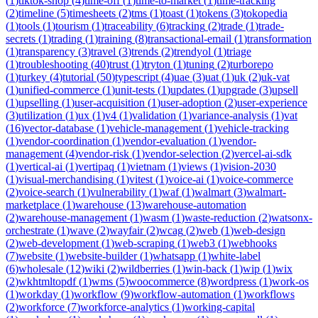
(
1
)
tiktok-shop
(
4
)
time-off
(
1
)
time-to-market
(
1
)
time-tracking
(
2
)
timeline
(
5
)
timesheets
(
2
)
tms
(
1
)
toast
(
1
)
tokens
(
3
)
tokopedia
(
1
)
tools
(
1
)
tourism
(
1
)
traceability
(
6
)
tracking
(
2
)
trade
(
1
)
trade-
secrets
(
1
)
trading
(
1
)
training
(
8
)
transactional-email
(
1
)
transformation
(
1
)
transparency
(
3
)
travel
(
3
)
trends
(
2
)
trendyol
(
1
)
triage
(
1
)
troubleshooting
(
40
)
trust
(
1
)
tryton
(
1
)
tuning
(
2
)
turborepo
(
1
)
turkey
(
4
)
tutorial
(
50
)
typescript
(
4
)
uae
(
3
)
uat
(
1
)
uk
(
2
)
uk-vat
(
1
)
unified-commerce
(
1
)
unit-tests
(
1
)
updates
(
1
)
upgrade
(
3
)
upsell
(
1
)
upselling
(
1
)
user-acquisition
(
1
)
user-adoption
(
2
)
user-experience
(
3
)
utilization
(
1
)
ux
(
1
)
v4
(
1
)
validation
(
1
)
variance-analysis
(
1
)
vat
(
16
)
vector-database
(
1
)
vehicle-management
(
1
)
vehicle-tracking
(
1
)
vendor-coordination
(
1
)
vendor-evaluation
(
1
)
vendor-
management
(
4
)
vendor-risk
(
1
)
vendor-selection
(
2
)
vercel-ai-sdk
(
1
)
vertical-ai
(
1
)
vertipaq
(
1
)
vietnam
(
1
)
views
(
1
)
vision-2030
(
1
)
visual-merchandising
(
1
)
vitest
(
1
)
voice-ai
(
1
)
voice-commerce
(
2
)
voice-search
(
1
)
vulnerability
(
1
)
waf
(
1
)
walmart
(
3
)
walmart-
marketplace
(
1
)
warehouse
(
13
)
warehouse-automation
(
2
)
warehouse-management
(
1
)
wasm
(
1
)
waste-reduction
(
2
)
watsonx-
orchestrate
(
1
)
wave
(
2
)
wayfair
(
2
)
wcag
(
2
)
web
(
1
)
web-design
(
2
)
web-development
(
1
)
web-scraping
(
1
)
web3
(
1
)
webhooks
(
7
)
website
(
1
)
website-builder
(
1
)
whatsapp
(
1
)
white-label
(
6
)
wholesale
(
12
)
wiki
(
2
)
wildberries
(
1
)
win-back
(
1
)
wip
(
1
)
wix
(
2
)
wkhtmltopdf
(
1
)
wms
(
5
)
woocommerce
(
8
)
wordpress
(
1
)
work-os
(
1
)
workday
(
1
)
workflow
(
9
)
workflow-automation
(
1
)
workflows
(
2
)
workforce
(
7
)
workforce-analytics
(
1
)
working-capital