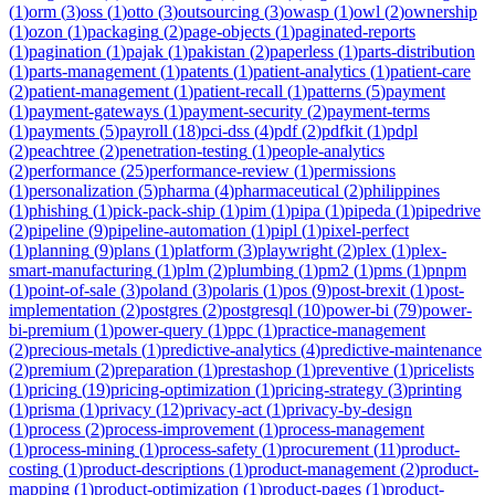
(
1
)
orm
(
3
)
oss
(
1
)
otto
(
3
)
outsourcing
(
3
)
owasp
(
1
)
owl
(
2
)
ownership
(
1
)
ozon
(
1
)
packaging
(
2
)
page-objects
(
1
)
paginated-reports
(
1
)
pagination
(
1
)
pajak
(
1
)
pakistan
(
2
)
paperless
(
1
)
parts-distribution
(
1
)
parts-management
(
1
)
patents
(
1
)
patient-analytics
(
1
)
patient-care
(
2
)
patient-management
(
1
)
patient-recall
(
1
)
patterns
(
5
)
payment
(
1
)
payment-gateways
(
1
)
payment-security
(
2
)
payment-terms
(
1
)
payments
(
5
)
payroll
(
18
)
pci-dss
(
4
)
pdf
(
2
)
pdfkit
(
1
)
pdpl
(
2
)
peachtree
(
2
)
penetration-testing
(
1
)
people-analytics
(
2
)
performance
(
25
)
performance-review
(
1
)
permissions
(
1
)
personalization
(
5
)
pharma
(
4
)
pharmaceutical
(
2
)
philippines
(
1
)
phishing
(
1
)
pick-pack-ship
(
1
)
pim
(
1
)
pipa
(
1
)
pipeda
(
1
)
pipedrive
(
2
)
pipeline
(
9
)
pipeline-automation
(
1
)
pipl
(
1
)
pixel-perfect
(
1
)
planning
(
9
)
plans
(
1
)
platform
(
3
)
playwright
(
2
)
plex
(
1
)
plex-
smart-manufacturing
(
1
)
plm
(
2
)
plumbing
(
1
)
pm2
(
1
)
pms
(
1
)
pnpm
(
1
)
point-of-sale
(
3
)
poland
(
3
)
polaris
(
1
)
pos
(
9
)
post-brexit
(
1
)
post-
implementation
(
2
)
postgres
(
2
)
postgresql
(
10
)
power-bi
(
79
)
power-
bi-premium
(
1
)
power-query
(
1
)
ppc
(
1
)
practice-management
(
2
)
precious-metals
(
1
)
predictive-analytics
(
4
)
predictive-maintenance
(
2
)
premium
(
2
)
preparation
(
1
)
prestashop
(
1
)
preventive
(
1
)
pricelists
(
1
)
pricing
(
19
)
pricing-optimization
(
1
)
pricing-strategy
(
3
)
printing
(
1
)
prisma
(
1
)
privacy
(
12
)
privacy-act
(
1
)
privacy-by-design
(
1
)
process
(
2
)
process-improvement
(
1
)
process-management
(
1
)
process-mining
(
1
)
process-safety
(
1
)
procurement
(
11
)
product-
costing
(
1
)
product-descriptions
(
1
)
product-management
(
2
)
product-
mapping
(
1
)
product-optimization
(
1
)
product-pages
(
1
)
product-