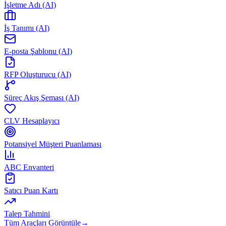
İşletme Adı (AI)
İş Tanımı (AI)
E-posta Şablonu (AI)
RFP Oluşturucu (AI)
Süreç Akış Şeması (AI)
CLV Hesaplayıcı
Potansiyel Müşteri Puanlaması
ABC Envanteri
Satıcı Puan Kartı
Talep Tahmini
Tüm Araçları Görüntüle
→