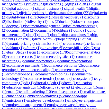
management
(
1
)
devops
(
29
)
devsecops
(
1
)
dgfip
(
1
)
dian
(
1
)
digital
(
1
)
digital-adoption
(
1
)
digital-business
(
1
)
digital-health
(
1
)
digital-
maturity
(
1
)
digital-products
(
1
)
digital-transformation
(
22
)
digital-twin
(
2
)
digital-twins
(
1
)
directquery
(
1
)
disaster-recovery
(
1
)
discounts
(
2
)
distribution
(
4
)
diversity
(
1
)
dms
(
2
)
docker
(
3
)
docker-compose
(
1
)
doctype
(
1
)
document-management
(
3
)
document-processing
(
2
)
documentation
(
2
)
documents
(
4
)
dolibarr
(
1
)
domo
(
1
)
donor-
management
(
2
)
dpa
(
1
)
dpdp
(
1
)
dpo
(
1
)
drip-campaigns
(
1
)
drip-
content
(
1
)
drizzle
(
3
)
drizzle-orm
(
2
)
dropshipping
(
3
)
dubai
(
1
)
dynamic-pricing
(
3
)
dynamics-365
(
4
)
e-commerce
(
2
)
e-factura
(
1
)
e-faktur
(
1
)
e-fatura
(
1
)
e-invoicing
(
5
)
e-way-bill
(
1
)
e2e
(
2
)
eaa
(
1
)
ebay
(
3
)
ec2
(
1
)
ecm
(
1
)
ecommerce
(
178
)
ecommerce-analytics
(
3
)
ecommerce-costs
(
1
)
ecommerce-logistics
(
1
)
ecommerce-
marketing
(
2
)
ecommerce-metrics
(
2
)
ecommerce-operations
(
2
)
ecommerce-payments
(
1
)
ecommerce-platform
(
2
)
ecommerce-
reporting
(
1
)
ecommerce-scaling
(
1
)
ecommerce-security
(
1
)
ecommerce-seo
(
3
)
ecommerce-shipping
(
1
)
ecommerce-
technology
(
1
)
ecommerce-trends
(
1
)
ecosire
(
7
)
ecosystem
(
1
)
edge-
computing
(
2
)
edi
(
1
)
editorial
(
1
)
edr
(
1
)
edtech
(
1
)
education
(
4
)
education-analytics
(
1
)
efficiency
(
8
)
egypt
(
2
)
electronics
(
1
)
emag
(
1
)
email
(
2
)
email-marketing
(
10
)
email-sequences
(
1
)
email-templates
(
1
)
embedded
(
2
)
embedded-analytics
(
5
)
embedded-apps
(
1
)
emissions
(
1
)
employee-development
(
1
)
employee-engagement
(
1
)
employee-management
(
3
)
employee-privacy
(
1
)
encryption