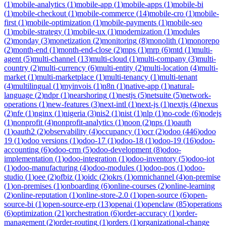
(
1
)
mobile-analytics
(
1
)
mobile-app
(
1
)
mobile-apps
(
1
)
mobile-bi
(
1
)
mobile-checkout
(
1
)
mobile-commerce
(
14
)
mobile-cro
(
1
)
mobile-
first
(
1
)
mobile-optimization
(
1
)
mobile-payments
(
1
)
mobile-seo
(
1
)
mobile-strategy
(
1
)
mobile-ux
(
1
)
modernization
(
1
)
modules
(
2
)
monday
(
3
)
monetization
(
2
)
monitoring
(
8
)
monolith
(
1
)
monorepo
(
2
)
month-end
(
1
)
month-end-close
(
2
)
mps
(
1
)
mrp
(
6
)
mtd
(
1
)
multi-
agent
(
5
)
multi-channel
(
13
)
multi-cloud
(
1
)
multi-company
(
3
)
multi-
country
(
2
)
multi-currency
(
6
)
multi-entity
(
2
)
multi-location
(
4
)
multi-
market
(
1
)
multi-marketplace
(
1
)
multi-tenancy
(
1
)
multi-tenant
(
4
)
multilingual
(
1
)
myinvois
(
1
)
n8n
(
1
)
native-app
(
1
)
natural-
language
(
2
)
ndpr
(
1
)
nearshoring
(
1
)
nestjs
(
5
)
netsuite
(
5
)
network-
operations
(
1
)
new-features
(
3
)
next-intl
(
1
)
next-js
(
1
)
nextjs
(
4
)
nexus
(
2
)
nfe
(
1
)
nginx
(
1
)
nigeria
(
3
)
nis2
(
1
)
nist
(
1
)
nlp
(
1
)
no-code
(
6
)
nodejs
(
1
)
nonprofit
(
4
)
nonprofit-analytics
(
1
)
noon
(
2
)
nps
(
1
)
oauth
(
1
)
oauth2
(
2
)
observability
(
4
)
occupancy
(
1
)
ocr
(
2
)
odoo
(
446
)
odoo
19
(
1
)
odoo versions
(
1
)
odoo-17
(
1
)
odoo-18
(
1
)
odoo-19
(
16
)
odoo-
accounting
(
6
)
odoo-crm
(
5
)
odoo-development
(
8
)
odoo-
implementation
(
1
)
odoo-integration
(
1
)
odoo-inventory
(
5
)
odoo-iot
(
1
)
odoo-manufacturing
(
4
)
odoo-modules
(
1
)
odoo-pos
(
1
)
odoo-
studio
(
1
)
oee
(
2
)
ofbiz
(
1
)
oidc
(
2
)
okrs
(
1
)
omnichannel
(
4
)
on-premise
(
1
)
on-premises
(
1
)
onboarding
(
6
)
online-courses
(
2
)
online-learning
(
2
)
online-reputation
(
1
)
online-store-2.0
(
1
)
open-source
(
6
)
open-
source-bi
(
1
)
open-source-erp
(
13
)
openai
(
1
)
openclaw
(
85
)
operations
(
6
)
optimization
(
21
)
orchestration
(
6
)
order-accuracy
(
1
)
order-
management
(
2
)
order-routing
(
1
)
orders
(
1
)
organizational-change