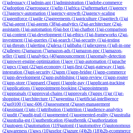
(
1
)
adequacy
(
1
)
admin-api
(
1
)
administration
(
1
)
adobe-commerce
(
2
)
adoption
(
2
)
aerospace
(
1
)
afip
(
1
)
africa
(
2
)
aftermarket
(
1
)
agency
(
13
)
agency-automation
(
1
)
agency-growth
(
2
)
agency-scaling
(
1
)
agentforce
(
1
)
agile
(
2
)
agreements
(
1
)
agriculture
(
3
)
agritech
(
1
)
ai
(
62
)
ai-agent
(
1
)
ai-agents
(
38
)
ai-analytics
(
2
)
ai-architecture
(
2
)
ai-
assistants
(
1
)
ai-automation
(
6
)
ai-bot
(
1
)
ai-chatbot
(
1
)
ai-comparison
(
1
)
ai-content
(
1
)
ai-development
(
1
)
ai-ethics
(
1
)
ai-frameworks
(
2
)
ai-
investment
(
1
)
ai-queries
(
1
)
ai-search
(
3
)
ai-security
(
1
)
ai-testing
(
1
)
ai-threats
(
1
)
alerting
(
2
)
alexa
(
1
)
alibaba
(
1
)
aliexpress
(
1
)
all-in-one
(
2
)
allegro
(
2
)
amazon
(
7
)
amazon-ads
(
1
)
amazon-ppc
(
1
)
amazon-
seller
(
1
)
aml
(
1
)
analytics
(
40
)
announcement
(
1
)
anomaly-detection
(
1
)
answer-engine-optimization
(
1
)
aov
(
1
)
ap-automation
(
1
)
apache
(
1
)
apcs
(
1
)
api
(
22
)
api-economy
(
1
)
api-first
(
2
)
api-gateway
(
1
)
api-
integration
(
3
)
api-security
(
2
)
apm
(
1
)
app-bridge
(
1
)
app-commerce
(
1
)
app-development
(
2
)
app-publishing
(
1
)
app-review
(
1
)
app-router
(
1
)
app-store
(
1
)
apparel
(
3
)
appi
(
1
)
apple-pay
(
1
)
applicant-tracking
(
1
)
applications
(
1
)
appointment-booking
(
2
)
appointments
(
1
)
appraisals
(
1
)
approval-chains
(
1
)
approvals
(
3
)
apps
(
1
)
ar
(
1
)
ar-
shopping
(
1
)
architecture
(
17
)
argentina
(
1
)
artificial-intelligence
(
2
)
as9100
(
1
)
asc-606
(
3
)
assessment
(
2
)
asset-management
(
4
)
assistant
(
1
)
ato
(
1
)
attribution
(
1
)
attrition
(
1
)
audience-analytics
(
1
)
audit
(
7
)
audit-trail
(
1
)
augmented
(
1
)
augmented-reality
(
2
)
australia
(
2
)
australia-gst
(
1
)
authentication
(
6
)
authentik
(
2
)
authorization
(
3
)
autogen
(
2
)
automation
(
119
)
automl
(
1
)
automotive
(
5
)
autonomous
(
2
)
awareness
(
1
)
aws
(
10
)
axelor
(
2
)
azure
(
4
)
b2b
(
18
)
b2b-ecommerce