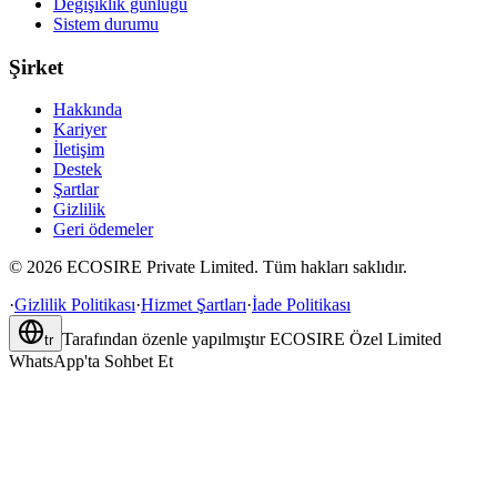
Değişiklik günlüğü
Sistem durumu
Şirket
Hakkında
Kariyer
İletişim
Destek
Şartlar
Gizlilik
Geri ödemeler
©
2026
ECOSIRE Private Limited. Tüm hakları saklıdır.
·
Gizlilik Politikası
·
Hizmet Şartları
·
İade Politikası
Tarafından özenle yapılmıştır
ECOSIRE Özel Limited
tr
WhatsApp'ta Sohbet Et