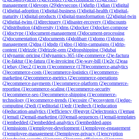
management
(
1
)
devops
(
29
)
devsecops
(
1
)
dgfip
(
1
)
dian
(
1
)
digital
(
1
)
digital-adoption
(
1
)
digital-business
(
1
)
digital-health
(
1
)
digital-
maturity
(
1
)
digital-products
(
1
)
digital-transformation
(
22
)
digital-twin
(
2
)
digital-twins
(
1
)
directquery
(
1
)
disaster-recovery
(
1
)
discounts
(
2
)
distribution
(
4
)
diversity
(
1
)
dms
(
2
)
docker
(
3
)
docker-compose
(
1
)
doctype
(
1
)
document-management
(
3
)
document-processing
(
2
)
documentation
(
2
)
documents
(
4
)
dolibarr
(
1
)
domo
(
1
)
donor-
management
(
2
)
dpa
(
1
)
dpdp
(
1
)
dpo
(
1
)
drip-campaigns
(
1
)
drip-
content
(
1
)
drizzle
(
3
)
drizzle-orm
(
2
)
dropshipping
(
3
)
dubai
(
1
)
dynamic-pricing
(
3
)
dynamics-365
(
4
)
e-commerce
(
2
)
e-factura
(
1
)
e-faktur
(
1
)
e-fatura
(
1
)
e-invoicing
(
5
)
e-way-bill
(
1
)
e2e
(
2
)
eaa
(
1
)
ebay
(
3
)
ec2
(
1
)
ecm
(
1
)
ecommerce
(
178
)
ecommerce-analytics
(
3
)
ecommerce-costs
(
1
)
ecommerce-logistics
(
1
)
ecommerce-
marketing
(
2
)
ecommerce-metrics
(
2
)
ecommerce-operations
(
2
)
ecommerce-payments
(
1
)
ecommerce-platform
(
2
)
ecommerce-
reporting
(
1
)
ecommerce-scaling
(
1
)
ecommerce-security
(
1
)
ecommerce-seo
(
3
)
ecommerce-shipping
(
1
)
ecommerce-
technology
(
1
)
ecommerce-trends
(
1
)
ecosire
(
7
)
ecosystem
(
1
)
edge-
computing
(
2
)
edi
(
1
)
editorial
(
1
)
edr
(
1
)
edtech
(
1
)
education
(
4
)
education-analytics
(
1
)
efficiency
(
8
)
egypt
(
2
)
electronics
(
1
)
emag
(
1
)
email
(
2
)
email-marketing
(
10
)
email-sequences
(
1
)
email-templates
(
1
)
embedded
(
2
)
embedded-analytics
(
5
)
embedded-apps
(
1
)
emissions
(
1
)
employee-development
(
1
)
employee-engagement
(
1
)
employee-management
(
3
)
employee-privacy
(
1
)
encryption