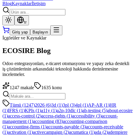
Blog
Kaynaklar
İletişim
tr
Giriş yap
Başlayın
İçgörüler ve Kaynaklar
ECOSIRE Blog
Odoo entegrasyonları, e-ticaret otomasyonu ve yapay zeka destekli
iş çözümlerinin arkasındaki teknoloji hakkında derinlemesine
incelemeler.
1247
makale
1635
konu
Tümü (1247)
2026
(
6
)
3d
(
1
)
3pl
(
3
)
4pl
(
1
)
AP-AR
(
1
)
HR
(
1
)
IFRS
(
1
)
KPIs
(
1
)
a11y
(
1
)
a2p-10dlc
(
1
)
ab-testing
(
5
)
about-ecosire
(
1
)
access-control
(
2
)
access-rights
(
1
)
accessibility
(
3
)
account-
management
(
1
)
accounting
(
83
)
accounting-comparison
(
1
)
accounting-firms
(
1
)
accounts-payable
(
3
)
accounts-receivable
(
1
)
activation
(
1
)
activecampaign
(
2
)
acumatica
(
1
)
ada
(
2
)
adempiere