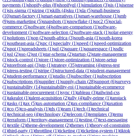
payments
(
1
)
shopify-plus
(
8
)
shopifyql
(
1
)
simulation
(
3
)
sis
(
1
)
sisense
(
1
)
six-sigma
(
1
)
sizing
(
1
)
skills
(
4
)
sku
(
1
)
sla
(
5
)
small-business
(
10
)
smart-factory
(
1
)
smart-narratives
(
1
)
smart-warehouse
(
1
)
smb
(
9
)
sms-marketing
(
5
)
snapshots
(
1
)
snowflake
(
1
)
soc2
(
5
)
social-
commerce
(
5
)
software
(
4
)
software-comparison
(
1
)
software-
development
(
1
)
software-selection
(
2
)
software-stack
(
1
)
solar-energy
(
1
)
solutions
(
1
)
sop
(
2
)
south-africa
(
3
)
south-asia
(
1
)
south-korea
(
1
)
southeast-asia
(
2
)
spc
(
1
)
specialty
(
1
)
speed
(
1
)
speed-optimization
(
2
)
spot
(
1
)
spreadsheets
(
1
)
sql
(
2
)
square
(
1
)
squarespace
(
1
)
ssdlc
(
1
)
ssl
(
2
)
sso
(
2
)
sst
(
1
)
star-schema
(
2
)
startup
(
2
)
state-management
(
1
)
stock-control
(
1
)
store
(
1
)
store-optimization
(
1
)
store-setup
(
2
)
storefront-api
(
3
)
stp
(
1
)
strategy
(
35
)
streaming
(
4
)
stress-test
(
1
)
stress-testing
(
1
)
stripe
(
3
)
structured-data
(
1
)
student-management
(
2
)
student-performance
(
1
)
studio
(
3
)
subscriber
(
1
)
subscription
(
2
)
subscriptions
(
6
)
supplier
(
1
)
supply-chain
(
28
)
support
(
6
)
surveys
(
1
)
sustainability
(
14
)
sustainability-roi
(
1
)
sustainable-ecommerce
(
1
)
sustainable-procurement
(
1
)
sync
(
1
)
tableau
(
3
)
tailwind-css
(
1
)
takealot
(
1
)
talent-acquisition
(
2
)
tally
(
4
)
tally-prime
(
1
)
tanstack
(
1
)
tasks
(
1
)
tax
(
5
)
tax-automation
(
2
)
tax-compliance
(
3
)
taxation
(
1
)
tco
(
5
)
tco-analysis
(
1
)
tds
(
1
)
team
(
1
)
tech
(
1
)
technical
(
1
)
technical-seo
(
4
)
technology
(
2
)
telecom
(
3
)
templates
(
3
)
temu
(
1
)
terraform
(
1
)
territory-management
(
1
)
testing
(
7
)
text-messaging
(
1
)
textile
(
2
)
theme-development
(
2
)
themes
(
1
)
theory-of-constraints
(
1
)
third-party
(
1
)
throttling
(
1
)
ticketing
(
1
)
ticketing-system
(
1
)
tiktok