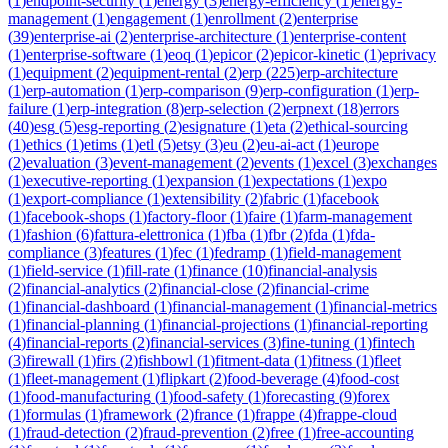
(
1
)
endpoint-security
(
1
)
energy
(
3
)
energy-efficiency
(
1
)
energy-
management
(
1
)
engagement
(
1
)
enrollment
(
2
)
enterprise
(
39
)
enterprise-ai
(
2
)
enterprise-architecture
(
1
)
enterprise-content
(
1
)
enterprise-software
(
1
)
eoq
(
1
)
epicor
(
2
)
epicor-kinetic
(
1
)
eprivacy
(
1
)
equipment
(
2
)
equipment-rental
(
2
)
erp
(
225
)
erp-architecture
(
1
)
erp-automation
(
1
)
erp-comparison
(
9
)
erp-configuration
(
1
)
erp-
failure
(
1
)
erp-integration
(
8
)
erp-selection
(
2
)
erpnext
(
18
)
errors
(
40
)
esg
(
5
)
esg-reporting
(
2
)
esignature
(
1
)
eta
(
2
)
ethical-sourcing
(
1
)
ethics
(
1
)
etims
(
1
)
etl
(
5
)
etsy
(
3
)
eu
(
2
)
eu-ai-act
(
1
)
europe
(
2
)
evaluation
(
3
)
event-management
(
2
)
events
(
1
)
excel
(
3
)
exchanges
(
1
)
executive-reporting
(
1
)
expansion
(
1
)
expectations
(
1
)
expo
(
1
)
export-compliance
(
1
)
extensibility
(
2
)
fabric
(
1
)
facebook
(
1
)
facebook-shops
(
1
)
factory-floor
(
1
)
faire
(
1
)
farm-management
(
1
)
fashion
(
6
)
fattura-elettronica
(
1
)
fba
(
1
)
fbr
(
2
)
fda
(
1
)
fda-
compliance
(
3
)
features
(
1
)
fec
(
1
)
fedramp
(
1
)
field-management
(
1
)
field-service
(
1
)
fill-rate
(
1
)
finance
(
10
)
financial-analysis
(
2
)
financial-analytics
(
2
)
financial-close
(
2
)
financial-crime
(
1
)
financial-dashboard
(
1
)
financial-management
(
1
)
financial-metrics
(
1
)
financial-planning
(
1
)
financial-projections
(
1
)
financial-reporting
(
4
)
financial-reports
(
2
)
financial-services
(
3
)
fine-tuning
(
1
)
fintech
(
3
)
firewall
(
1
)
firs
(
2
)
fishbowl
(
1
)
fitment-data
(
1
)
fitness
(
1
)
fleet
(
1
)
fleet-management
(
1
)
flipkart
(
2
)
food-beverage
(
4
)
food-cost
(
1
)
food-manufacturing
(
1
)
food-safety
(
1
)
forecasting
(
9
)
forex
(
1
)
formulas
(
1
)
framework
(
2
)
france
(
1
)
frappe
(
4
)
frappe-cloud
(
1
)
fraud-detection
(
2
)
fraud-prevention
(
2
)
free
(
1
)
free-accounting