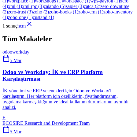
(
1
)
workplace
(
1
)
workshops
(
1
)
workspace
(
1
)
wps-payroll
(
1
)
xero
(
4
)
xml
(
1
)
xml-rpc
(
3
)
zalando
(
5
)
zapier
(
3
)
zatca
(
2
)
zero-downtime
(
2
)
zero-trust
(
3
)
zoho
(
2
)
zoho-books
(
1
)
zoho-crm
(
1
)
zoho-inventory
(
1
)
zoho-one
(
1
)
zustand
(
1
)
1 sonuç
hcm
Tüm Makaleler
odoo
workday
5 Mar
Odoo vs Workday: İK ve ERP Platform
Karşılaştırması
İK yönetimi ve ERP yetenekleri için Odoo ve Workday'i
karşılaştırın. Her platform için özelliklerin, fiyatlandırmanın,
uygulama karmaşıklığının ve ideal kullanım durumlarının ayrıntılı
analizi.
E
ECOSIRE Research and Development Team
5 Mar