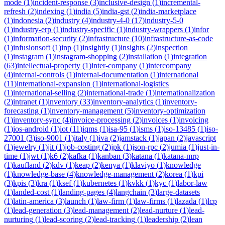
mode
(
1
)
incident-response
(
3
)
inclusive-design
(
1
)
incremental-
refresh
(
2
)
indexing
(
1
)
india
(
5
)
india-gst
(
2
)
india-marketplace
(
1
)
indonesia
(
2
)
industry
(
4
)
industry-4-0
(
17
)
industry-5-0
(
1
)
industry-erp
(
1
)
industry-specific
(
1
)
industry-wrappers
(
1
)
infor
(
1
)
information-security
(
2
)
infrastructure
(
10
)
infrastructure-as-code
(
1
)
infusionsoft
(
1
)
inp
(
1
)
insightly
(
1
)
insights
(
2
)
inspection
(
1
)
instagram
(
1
)
instagram-shopping
(
2
)
installation
(
1
)
integration
(
63
)
intellectual-property
(
1
)
inter-company
(
1
)
intercompany
(
4
)
internal-controls
(
1
)
internal-documentation
(
1
)
international
(
11
)
international-expansion
(
1
)
international-logistics
(
1
)
international-selling
(
2
)
international-trade
(
1
)
internationalization
(
2
)
intranet
(
1
)
inventory
(
33
)
inventory-analytics
(
1
)
inventory-
forecasting
(
1
)
inventory-management
(
5
)
inventory-optimization
(
1
)
inventory-sync
(
4
)
invoice-processing
(
2
)
invoices
(
1
)
invoicing
(
1
)
ios-android
(
1
)
iot
(
11
)
iqms
(
1
)
isa-95
(
1
)
isms
(
1
)
iso-13485
(
1
)
iso-
27001
(
3
)
iso-9001
(
1
)
italy
(
1
)
iva
(
2
)
jamstack
(
1
)
japan
(
2
)
javascript
(
1
)
jewelry
(
1
)
jit
(
1
)
job-costing
(
2
)
jpk
(
1
)
json-rpc
(
2
)
jumia
(
1
)
just-in-
time
(
1
)
jwt
(
1
)
k6
(
2
)
kafka
(
1
)
kanban
(
3
)
katana
(
1
)
katana-mrp
(
1
)
kaufland
(
2
)
kdv
(
1
)
keap
(
2
)
kenya
(
1
)
klaviyo
(
1
)
knowledge
(
1
)
knowledge-base
(
4
)
knowledge-management
(
2
)
korea
(
1
)
kpi
(
3
)
kpis
(
3
)
kra
(
1
)
ksef
(
1
)
kubernetes
(
1
)
kvkk
(
1
)
kyc
(
1
)
labor-law
(
1
)
landed-cost
(
1
)
landing-pages
(
4
)
langchain
(
3
)
large-datasets
(
1
)
latin-america
(
3
)
launch
(
1
)
law-firm
(
1
)
law-firms
(
1
)
lazada
(
1
)
lcp
(
1
)
lead-generation
(
3
)
lead-management
(
2
)
lead-nurture
(
1
)
lead-
nurturing
(
1
)
lead-scoring
(
2
)
lead-tracking
(
1
)
leadership
(
2
)
lean