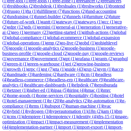
(
1
)
free-tool
(
1
)
free-tools
(
1
)
free-zone
(
1
)
freelancer
(
2
)
freelancers
(
1
)
freshbooks
(
2
)
freshdesk
(
1
)
freshsales
(
1
)
freshworks
(
1
)
frontend
(
3
)
fruugo
(
1
)
fta
(
1
)
fulfillment
(
7
)
functions
(
2
)
fund-accounting
(
2
)
fundraising
(
1
)
funnel-builder
(
2
)
funnels
(
4
)
furniture
(
2
)
future
(
3
)
future-of-work
(
1
)
gantt
(
1
)
gateway
(
1
)
gateways
(
1
)
gcc
(
1
)
gcp
(
2
)
gdpr
(
12
)
gds
(
1
)
gemini
(
1
)
general-ai
(
1
)
generation
(
1
)
generative-
ai
(
2
)
geo
(
1
)
germany
(
23
)
getting-started
(
1
)
github-actions
(
3
)
global
(
3
)
global-compliance
(
1
)
global-ecommerce
(
1
)
global-expansion
(
1
)
global-operations
(
1
)
gmp
(
2
)
go-live
(
2
)
gobd
(
1
)
gohighlevel
(
76
)
google
(
1
)
google-analytics
(
2
)
google-business
(
1
)
google-
business-profile
(
1
)
google-cloud
(
2
)
google-pay
(
1
)
google-reviews
(
1
)
governance
(
8
)
government
(
3
)
gpt
(
1
)
grafana
(
1
)
grants
(
2
)
graphql
(
3
)
green-it
(
1
)
green-warehouse
(
1
)
gri
(
2
)
growing-business
(
1
)
growth
(
1
)
grpc
(
1
)
gst
(
7
)
gta
(
1
)
guide
(
43
)
gxp
(
2
)
gym
(
1
)
haccp
(
2
)
handmade
(
3
)
hardening
(
2
)
hardware
(
1
)
hcm
(
1
)
headless
(
4
)
headless-commerce
(
3
)
headless-erp
(
1
)
healthcare
(
9
)
healthcare-
analytics
(
1
)
healthcare-dashboards
(
1
)
helpdesk
(
7
)
hepsiburada
(
1
)
hetzner
(
1
)
higher-ed
(
1
)
hipaa
(
5
)
hiring
(
4
)
hmac
(
1
)
hmrc
(
2
)
home-goods
(
1
)
home-services
(
1
)
hospitality
(
5
)
hosting
(
3
)
hotel
(
1
)
hotel-management
(
1
)
hr
(
20
)
hr-analytics
(
2
)
hr-automation
(
1
)
hr-
compliance
(
1
)
hrms
(
1
)
hubspot
(
7
)
human-machine
(
1
)
hvac
(
2
)
hybrid
(
1
)
hydrogen
(
3
)
hyperautomation
(
1
)
i18n
(
2
)
iam
(
1
)
ibm
(
1
)
icms
(
1
)
idempiere
(
1
)
idempotency
(
1
)
identity
(
4
)
ifrs-15
(
1
)
image-
optimization
(
1
)
impact
(
1
)
impact-measurement
(
1
)
implementation
(
44
)
implementation-partner
(
1
)
import
(
1
)
import-export
(
1
)
import-