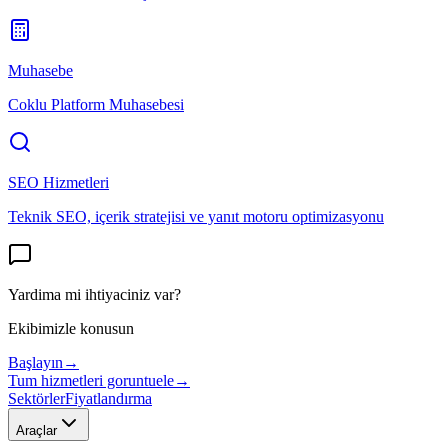
Muhasebe
Coklu Platform Muhasebesi
SEO Hizmetleri
Teknik SEO, içerik stratejisi ve yanıt motoru optimizasyonu
Yardima mi ihtiyaciniz var?
Ekibimizle konusun
Başlayın
→
Tum hizmetleri goruntuele
→
Sektörler
Fiyatlandırma
Araçlar