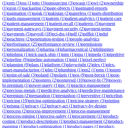
(
1
)
orm
(
3
)
oss
(
1
)
otto
(
3
)
outsourcing
(
3
)
owasp
(
1
)
owl
(
2
)
ownership
(
1
)
ozon
(
1
)
packaging
(
2
)
page-objects
(
1
)
paginated-reports
(
1
)
pagination
(
1
)
pajak
(
1
)
pakistan
(
2
)
paperless
(
1
)
parts-distribution
(
1
)
parts-management
(
1
)
patents
(
1
)
patient-analytics
(
1
)
patient-care
(
2
)
patient-management
(
1
)
patient-recall
(
1
)
patterns
(
5
)
payment
(
1
)
payment-gateways
(
1
)
payment-security
(
2
)
payment-terms
(
1
)
payments
(
5
)
payroll
(
18
)
pci-dss
(
4
)
pdf
(
2
)
pdfkit
(
1
)
pdpl
(
2
)
peachtree
(
2
)
penetration-testing
(
1
)
people-analytics
(
2
)
performance
(
25
)
performance-review
(
1
)
permissions
(
1
)
personalization
(
5
)
pharma
(
4
)
pharmaceutical
(
2
)
philippines
(
1
)
phishing
(
1
)
pick-pack-ship
(
1
)
pim
(
1
)
pipa
(
1
)
pipeda
(
1
)
pipedrive
(
2
)
pipeline
(
9
)
pipeline-automation
(
1
)
pipl
(
1
)
pixel-perfect
(
1
)
planning
(
9
)
plans
(
1
)
platform
(
3
)
playwright
(
2
)
plex
(
1
)
plex-
smart-manufacturing
(
1
)
plm
(
2
)
plumbing
(
1
)
pm2
(
1
)
pms
(
1
)
pnpm
(
1
)
point-of-sale
(
3
)
poland
(
3
)
polaris
(
1
)
pos
(
9
)
post-brexit
(
1
)
post-
implementation
(
2
)
postgres
(
2
)
postgresql
(
10
)
power-bi
(
79
)
power-
bi-premium
(
1
)
power-query
(
1
)
ppc
(
1
)
practice-management
(
2
)
precious-metals
(
1
)
predictive-analytics
(
4
)
predictive-maintenance
(
2
)
premium
(
2
)
preparation
(
1
)
prestashop
(
1
)
preventive
(
1
)
pricelists
(
1
)
pricing
(
19
)
pricing-optimization
(
1
)
pricing-strategy
(
3
)
printing
(
1
)
prisma
(
1
)
privacy
(
12
)
privacy-act
(
1
)
privacy-by-design
(
1
)
process
(
2
)
process-improvement
(
1
)
process-management
(
1
)
process-mining
(
1
)
process-safety
(
1
)
procurement
(
11
)
product-
costing
(
1
)
product-descriptions
(
1
)
product-management
(
2
)
product-
mapping
(
1
)
product-optimization
(
1
)
product-pages
(
1
)
product-