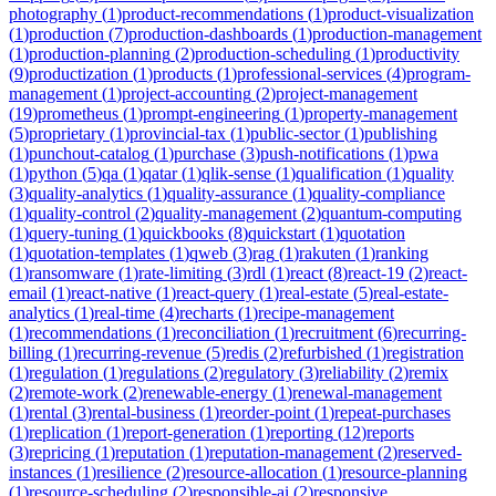
photography
(
1
)
product-recommendations
(
1
)
product-visualization
(
1
)
production
(
7
)
production-dashboards
(
1
)
production-management
(
1
)
production-planning
(
2
)
production-scheduling
(
1
)
productivity
(
9
)
productization
(
1
)
products
(
1
)
professional-services
(
4
)
program-
management
(
1
)
project-accounting
(
2
)
project-management
(
19
)
prometheus
(
1
)
prompt-engineering
(
1
)
property-management
(
5
)
proprietary
(
1
)
provincial-tax
(
1
)
public-sector
(
1
)
publishing
(
1
)
punchout-catalog
(
1
)
purchase
(
3
)
push-notifications
(
1
)
pwa
(
1
)
python
(
5
)
qa
(
1
)
qatar
(
1
)
qlik-sense
(
1
)
qualification
(
1
)
quality
(
3
)
quality-analytics
(
1
)
quality-assurance
(
1
)
quality-compliance
(
1
)
quality-control
(
2
)
quality-management
(
2
)
quantum-computing
(
1
)
query-tuning
(
1
)
quickbooks
(
8
)
quickstart
(
1
)
quotation
(
1
)
quotation-templates
(
1
)
qweb
(
3
)
rag
(
1
)
rakuten
(
1
)
ranking
(
1
)
ransomware
(
1
)
rate-limiting
(
3
)
rdl
(
1
)
react
(
8
)
react-19
(
2
)
react-
email
(
1
)
react-native
(
1
)
react-query
(
1
)
real-estate
(
5
)
real-estate-
analytics
(
1
)
real-time
(
4
)
recharts
(
1
)
recipe-management
(
1
)
recommendations
(
1
)
reconciliation
(
1
)
recruitment
(
6
)
recurring-
billing
(
1
)
recurring-revenue
(
5
)
redis
(
2
)
refurbished
(
1
)
registration
(
1
)
regulation
(
1
)
regulations
(
2
)
regulatory
(
3
)
reliability
(
2
)
remix
(
2
)
remote-work
(
2
)
renewable-energy
(
1
)
renewal-management
(
1
)
rental
(
3
)
rental-business
(
1
)
reorder-point
(
1
)
repeat-purchases
(
1
)
replication
(
1
)
report-generation
(
1
)
reporting
(
12
)
reports
(
3
)
repricing
(
1
)
reputation
(
1
)
reputation-management
(
2
)
reserved-
instances
(
1
)
resilience
(
2
)
resource-allocation
(
1
)
resource-planning
(
1
)
resource-scheduling
(
2
)
responsible-ai
(
2
)
responsive