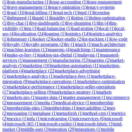
(
1
)
lean-manufacturing
(
1
)
lease-accounting
(
1
)
lease-management
(
2
)
leave-management
(
1
)
legacy-migration
(
1
)
legacy-systems
(
1
)
legal
(
16
)
legal-billing
(
1
)
legal-tech
(
1
)
lgpd
(
1
)
licensing
(
7
)
lightspeed
(
1
)
liquid
(
1
)
liquidity
(
1
)
listing
(
1
)
listing-optimization
(
1
)
live-chat
(
1
)
live-dashboards
(
1
)
live-shopping
(
1
)
llm
(
4
)
llm-
visibility
(
1
)
lms
(
3
)
load-balancing
(
1
)
load-testing
(
3
)
local
(
1
)
local-
seo
(
4
)
localization
(
24
)
logging
(
1
)
logistics
(
14
)
logistics-analytics
(
1
)
lohnsteuer
(
1
)
looker
(
2
)
looker-studio
(
2
)
lot-tracking
(
1
)
low-code
(
6
)
loyalty
(
3
)
loyalty-programs
(
2
)
ltv
(
1
)
mach
(
1
)
mach-architecture
(
1
)
machine-learning
(
13
)
magento
(
4
)
mailchimp
(
1
)
maintenance
(
4
)
make-or-buy
(
1
)
making-tax-digital
(
1
)
malaysia
(
1
)
managed-
services
(
1
)
management
(
1
)
manufacturing
(
53
)
margins
(
2
)
market-
analysis
(
1
)
marketing
(
10
)
marketing-automation
(
11
)
marketing-
platform
(
4
)
marketplace
(
22
)
marketplace-advertising
(
1
)
marketplace-analytics
(
1
)
marketplace-fees
(
1
)
marketplace-
integration
(
9
)
marketplace-operations
(
1
)
marketplace-optimization
(
1
)
marketplace-performance
(
1
)
marketplace-seller-operations
(
17
)
marketplace-selling
(
9
)
marketplace-strategy
(
1
)
markets
(
1
)
markets-pro
(
1
)
master-data
(
1
)
matter-management
(
1
)
mcommerce
(
2
)
measurement
(
1
)
media
(
3
)
medical-device
(
1
)
membership
(
2
)
membership-sites
(
3
)
memberships
(
1
)
mercadolibre
(
2
)
mes
(
2
)
messaging
(
1
)
metabase
(
1
)
metasfresh
(
1
)
method-crm
(
1
)
metrics
(
2
)
mexico
(
1
)
mfa
(
1
)
microlearning
(
1
)
microservices
(
6
)
microsoft
(
4
)
microsoft-365
(
1
)
microsoft-copilot
(
1
)
microsoft-fabric
(
3
)
mid-
market
(
3
)
middle-east
(
3
)
migration
(
29
)
migrations
(
1
)
mobile