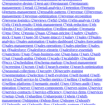
(
2
)
responsive-design
(
1
)
rest-api
(
4
)
restaurant
(
5
)
restaurant-
management
(
1
)
retail
(
13
)
retail-analytics
(
1
)
retention
(
9
)
returns
(
4
)
returns-management
(
2
)
reusable-patterns
(
1
)
revenue
(
10
)
revenue-
management
(
1
)
revenue-optimization
(
1
)
revenue-recognition
(
5
)
reverse-logistics
(
2
)
reviews
(
5
)
rfid
(
2
)
rfm
(
1
)
rfm-analysis
(
1
)
rfp
(
1
)
rfq
(
1
)
rich-results
(
1
)
risk-management
(
7
)
risk-reduction
(
1
)
rls
(
4
)
rohs
(
1
)
roi
(
34
)
roi-optimization
(
1
)
rolling-update
(
1
)
romania
(
1
)
rpa
(
3
)
rsc
(
2
)
russia
(
2
)
saas
(
25
)
saas-pricing
(
1
)
safety
(
2
)
safety-
stock
(
1
)
sage
(
1
)
sage-50
(
2
)
sage-intacct
(
1
)
salary
(
1
)
sales
(
19
)
sales-
analytics
(
3
)
sales-automation
(
1
)
sales-dashboard
(
2
)
sales-forecasting
(
1
)
sales-management
(
1
)
sales-operations
(
1
)
sales-pipeline
(
1
)
sales-
tax
(
8
)
salesforce
(
5
)
salesforce-einstein
(
1
)
salesforce-essentials
(
1
)
sanctions
(
1
)
sap
(
5
)
sap-business-one
(
2
)
sap-hana
(
1
)
sars
(
2
)
sasb
(
1
)
sat
(
1
)
saudi-arabia
(
3
)
sbom
(
1
)
scada
(
1
)
scalability
(
3
)
scaling
(
9
)
sccs
(
2
)
scheduling
(
6
)
schema-markup
(
1
)
school-management
(
1
)
screening
(
1
)
scrum
(
1
)
sdi
(
1
)
search-engine
(
1
)
search-optimization
(
2
)
seasonal-collections
(
1
)
security
(
36
)
security-training
(
1
)
segmentation
(
2
)
selection
(
1
)
self-evolving
(
1
)
self-hosted
(
1
)
self-
service
(
2
)
self-service-bi
(
2
)
seller-metrics
(
1
)
selling
(
1
)
selling-online
(
1
)
selling-platforms
(
1
)
semantic-model
(
1
)
seo
(
16
)
seo-audit
(
1
)
seo-
migration
(
1
)
server
(
1
)
server-components
(
1
)
server-sizing
(
2
)
service
(
1
)
service-contracts
(
1
)
service-efficiency
(
1
)
service-firms
(
1
)
services
(
1
)
setup
(
2
)
sgk
(
1
)
sharding
(
1
)
sharepoint
(
1
)
shein
(
1
)
shift-
management
(
3
)
shipping
(
4
)
shop-floor
(
2
)
shopee
(
2
)
shopify
(
113
)
shopify-api
(
1
)
shopify-flow
(
1
)
shopify-partners
(
1
)
shopify-