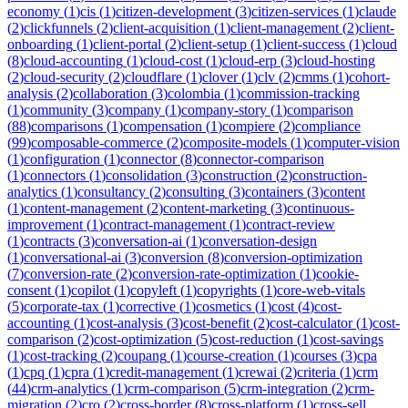
economy
(
1
)
cis
(
1
)
citizen-development
(
3
)
citizen-services
(
1
)
claude
(
2
)
clickfunnels
(
2
)
client-acquisition
(
1
)
client-management
(
2
)
client-
onboarding
(
1
)
client-portal
(
2
)
client-setup
(
1
)
client-success
(
1
)
cloud
(
8
)
cloud-accounting
(
1
)
cloud-cost
(
1
)
cloud-erp
(
3
)
cloud-hosting
(
2
)
cloud-security
(
2
)
cloudflare
(
1
)
clover
(
1
)
clv
(
2
)
cmms
(
1
)
cohort-
analysis
(
2
)
collaboration
(
3
)
colombia
(
1
)
commission-tracking
(
1
)
community
(
3
)
company
(
1
)
company-story
(
1
)
comparison
(
88
)
comparisons
(
1
)
compensation
(
1
)
compiere
(
2
)
compliance
(
99
)
composable-commerce
(
2
)
composite-models
(
1
)
computer-vision
(
1
)
configuration
(
1
)
connector
(
8
)
connector-comparison
(
1
)
connectors
(
1
)
consolidation
(
3
)
construction
(
2
)
construction-
analytics
(
1
)
consultancy
(
2
)
consulting
(
3
)
containers
(
3
)
content
(
1
)
content-management
(
2
)
content-marketing
(
3
)
continuous-
improvement
(
1
)
contract-management
(
1
)
contract-review
(
1
)
contracts
(
3
)
conversation-ai
(
1
)
conversation-design
(
1
)
conversational-ai
(
3
)
conversion
(
8
)
conversion-optimization
(
7
)
conversion-rate
(
2
)
conversion-rate-optimization
(
1
)
cookie-
consent
(
1
)
copilot
(
1
)
copyleft
(
1
)
copyrights
(
1
)
core-web-vitals
(
5
)
corporate-tax
(
1
)
corrective
(
1
)
cosmetics
(
1
)
cost
(
4
)
cost-
accounting
(
1
)
cost-analysis
(
3
)
cost-benefit
(
2
)
cost-calculator
(
1
)
cost-
comparison
(
2
)
cost-optimization
(
5
)
cost-reduction
(
1
)
cost-savings
(
1
)
cost-tracking
(
2
)
coupang
(
1
)
course-creation
(
1
)
courses
(
3
)
cpa
(
1
)
cpq
(
1
)
cpra
(
1
)
credit-management
(
1
)
crewai
(
2
)
criteria
(
1
)
crm
(
44
)
crm-analytics
(
1
)
crm-comparison
(
5
)
crm-integration
(
2
)
crm-
migration
(
2
)
cro
(
2
)
cross-border
(
8
)
cross-platform
(
1
)
cross-sell