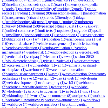
(
1
)
tiktok-shop
(
4
)
time-off
(
1
)
time-to-market
(
1
)
time-tracking
(
2
)
timeline
(
5
)
timesheets
(
2
)
tms
(
1
)
toast
(
1
)
tokens
(
3
)
tokopedia
(
1
)
tools
(
1
)
tourism
(
1
)
traceability
(
6
)
tracking
(
2
)
trade
(
1
)
trade-
secrets
(
1
)
trading
(
1
)
training
(
8
)
transactional-email
(
1
)
transformation
(
1
)
transparency
(
3
)
travel
(
3
)
trends
(
2
)
trendyol
(
1
)
triage
(
1
)
troubleshooting
(
40
)
trust
(
1
)
tryton
(
1
)
tuning
(
2
)
turborepo
(
1
)
turkey
(
4
)
tutorial
(
50
)
typescript
(
4
)
uae
(
3
)
uat
(
1
)
uk
(
2
)
uk-vat
(
1
)
unified-commerce
(
1
)
unit-tests
(
1
)
updates
(
1
)
upgrade
(
3
)
upsell
(
1
)
upselling
(
1
)
user-acquisition
(
1
)
user-adoption
(
2
)
user-experience
(
3
)
utilization
(
1
)
ux
(
1
)
v4
(
1
)
validation
(
1
)
variance-analysis
(
1
)
vat
(
16
)
vector-database
(
1
)
vehicle-management
(
1
)
vehicle-tracking
(
1
)
vendor-coordination
(
1
)
vendor-evaluation
(
1
)
vendor-
management
(
4
)
vendor-risk
(
1
)
vendor-selection
(
2
)
vercel-ai-sdk
(
1
)
vertical-ai
(
1
)
vertipaq
(
1
)
vietnam
(
1
)
views
(
1
)
vision-2030
(
1
)
visual-merchandising
(
1
)
vitest
(
1
)
voice-ai
(
1
)
voice-commerce
(
2
)
voice-search
(
1
)
vulnerability
(
1
)
waf
(
1
)
walmart
(
3
)
walmart-
marketplace
(
1
)
warehouse
(
13
)
warehouse-automation
(
2
)
warehouse-management
(
1
)
wasm
(
1
)
waste-reduction
(
2
)
watsonx-
orchestrate
(
1
)
wave
(
2
)
wayfair
(
2
)
wcag
(
2
)
web
(
1
)
web-design
(
2
)
web-development
(
1
)
web-scraping
(
1
)
web3
(
1
)
webhooks
(
7
)
website
(
1
)
website-builder
(
1
)
whatsapp
(
1
)
white-label
(
6
)
wholesale
(
12
)
wiki
(
2
)
wildberries
(
1
)
win-back
(
1
)
wip
(
1
)
wix
(
2
)
wkhtmltopdf
(
1
)
wms
(
5
)
woocommerce
(
8
)
wordpress
(
1
)
work-os
(
1
)
workday
(
1
)
workflow
(
9
)
workflow-automation
(
1
)
workflows
(
2
)
workforce
(
7
)
workforce-analytics
(
1
)
working-capital