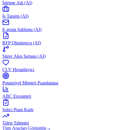
İşletme Adı (AI)
İş Tanımı (AI)
E-posta Şablonu (AI)
RFP Oluşturucu (AI)
Süreç Akış Şeması (AI)
CLV Hesaplayıcı
Potansiyel Müşteri Puanlaması
ABC Envanteri
Satıcı Puan Kartı
Talep Tahmini
Tüm Araçları Görüntüle
→