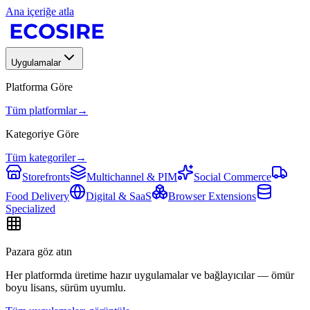
Ana içeriğe atla
Uygulamalar
Platforma Göre
Tüm platformlar
→
Kategoriye Göre
Tüm kategoriler
→
Storefronts
Multichannel & PIM
Social Commerce
Food Delivery
Digital & SaaS
Browser Extensions
Specialized
Pazara göz atın
Her platformda üretime hazır uygulamalar ve bağlayıcılar — ömür
boyu lisans, sürüm uyumlu.