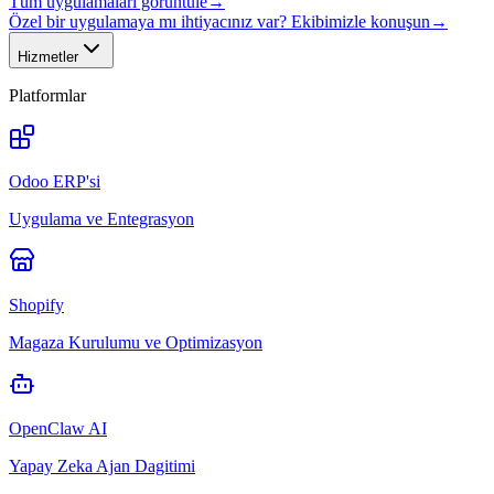
Tüm uygulamaları görüntüle
→
Özel bir uygulamaya mı ihtiyacınız var? Ekibimizle konuşun
→
Hizmetler
Platformlar
Odoo ERP'si
Uygulama ve Entegrasyon
Shopify
Magaza Kurulumu ve Optimizasyon
OpenClaw AI
Yapay Zeka Ajan Dagitimi