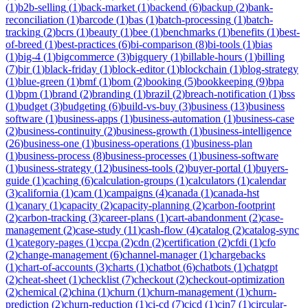
(
1
)
b2b-selling
(
1
)
back-market
(
1
)
backend
(
6
)
backup
(
2
)
bank-
reconciliation
(
1
)
barcode
(
1
)
bas
(
1
)
batch-processing
(
1
)
batch-
tracking
(
2
)
bcrs
(
1
)
beauty
(
1
)
bee
(
1
)
benchmarks
(
1
)
benefits
(
1
)
best-
of-breed
(
1
)
best-practices
(
6
)
bi-comparison
(
8
)
bi-tools
(
1
)
bias
(
1
)
big-4
(
1
)
bigcommerce
(
3
)
bigquery
(
1
)
billable-hours
(
1
)
billing
(
7
)
bir
(
1
)
black-friday
(
1
)
block-editor
(
1
)
blockchain
(
1
)
blog-strategy
(
1
)
blue-green
(
1
)
bmf
(
1
)
bom
(
2
)
booking
(
5
)
bookkeeping
(
9
)
bpa
(
1
)
bpm
(
1
)
brand
(
2
)
branding
(
1
)
brazil
(
2
)
breach-notification
(
1
)
bss
(
1
)
budget
(
3
)
budgeting
(
6
)
build-vs-buy
(
3
)
business
(
13
)
business
software
(
1
)
business-apps
(
1
)
business-automation
(
1
)
business-case
(
2
)
business-continuity
(
2
)
business-growth
(
1
)
business-intelligence
(
26
)
business-one
(
1
)
business-operations
(
1
)
business-plan
(
1
)
business-process
(
8
)
business-processes
(
1
)
business-software
(
1
)
business-strategy
(
12
)
business-tools
(
2
)
buyer-portal
(
1
)
buyers-
guide
(
1
)
caching
(
6
)
calculation-groups
(
1
)
calculators
(
1
)
calendar
(
3
)
california
(
1
)
cam
(
1
)
campaigns
(
4
)
canada
(
1
)
canada-hst
(
1
)
canary
(
1
)
capacity
(
2
)
capacity-planning
(
2
)
carbon-footprint
(
2
)
carbon-tracking
(
3
)
career-plans
(
1
)
cart-abandonment
(
2
)
case-
management
(
2
)
case-study
(
11
)
cash-flow
(
4
)
catalog
(
2
)
catalog-sync
(
1
)
category-pages
(
1
)
ccpa
(
2
)
cdn
(
2
)
certification
(
2
)
cfdi
(
1
)
cfo
(
2
)
change-management
(
6
)
channel-manager
(
1
)
chargebacks
(
1
)
chart-of-accounts
(
3
)
charts
(
1
)
chatbot
(
6
)
chatbots
(
1
)
chatgpt
(
2
)
cheat-sheet
(
1
)
checklist
(
7
)
checkout
(
2
)
checkout-optimization
(
2
)
chemical
(
2
)
china
(
1
)
churn
(
1
)
churn-management
(
1
)
churn-
prediction
(
2
)
churn-reduction
(
1
)
ci-cd
(
7
)
cicd
(
1
)
cin7
(
1
)
circular-