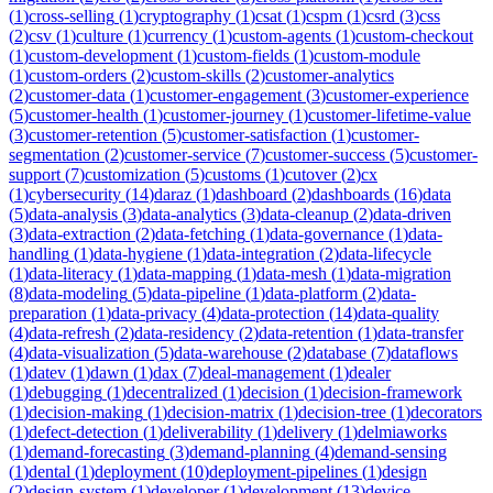
(
1
)
cross-selling
(
1
)
cryptography
(
1
)
csat
(
1
)
cspm
(
1
)
csrd
(
3
)
css
(
2
)
csv
(
1
)
culture
(
1
)
currency
(
1
)
custom-agents
(
1
)
custom-checkout
(
1
)
custom-development
(
1
)
custom-fields
(
1
)
custom-module
(
1
)
custom-orders
(
2
)
custom-skills
(
2
)
customer-analytics
(
2
)
customer-data
(
1
)
customer-engagement
(
3
)
customer-experience
(
5
)
customer-health
(
1
)
customer-journey
(
1
)
customer-lifetime-value
(
3
)
customer-retention
(
5
)
customer-satisfaction
(
1
)
customer-
segmentation
(
2
)
customer-service
(
7
)
customer-success
(
5
)
customer-
support
(
7
)
customization
(
5
)
customs
(
1
)
cutover
(
2
)
cx
(
1
)
cybersecurity
(
14
)
daraz
(
1
)
dashboard
(
2
)
dashboards
(
16
)
data
(
5
)
data-analysis
(
3
)
data-analytics
(
3
)
data-cleanup
(
2
)
data-driven
(
3
)
data-extraction
(
2
)
data-fetching
(
1
)
data-governance
(
1
)
data-
handling
(
1
)
data-hygiene
(
1
)
data-integration
(
2
)
data-lifecycle
(
1
)
data-literacy
(
1
)
data-mapping
(
1
)
data-mesh
(
1
)
data-migration
(
8
)
data-modeling
(
5
)
data-pipeline
(
1
)
data-platform
(
2
)
data-
preparation
(
1
)
data-privacy
(
4
)
data-protection
(
14
)
data-quality
(
4
)
data-refresh
(
2
)
data-residency
(
2
)
data-retention
(
1
)
data-transfer
(
4
)
data-visualization
(
5
)
data-warehouse
(
2
)
database
(
7
)
dataflows
(
1
)
datev
(
1
)
dawn
(
1
)
dax
(
7
)
deal-management
(
1
)
dealer
(
1
)
debugging
(
1
)
decentralized
(
1
)
decision
(
1
)
decision-framework
(
1
)
decision-making
(
1
)
decision-matrix
(
1
)
decision-tree
(
1
)
decorators
(
1
)
defect-detection
(
1
)
deliverability
(
1
)
delivery
(
1
)
delmiaworks
(
1
)
demand-forecasting
(
3
)
demand-planning
(
4
)
demand-sensing
(
1
)
dental
(
1
)
deployment
(
10
)
deployment-pipelines
(
1
)
design
(
2
)
design-system
(
1
)
developer
(
1
)
development
(
13
)
device-