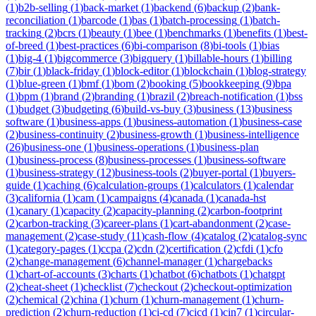
(
1
)
b2b-selling
(
1
)
back-market
(
1
)
backend
(
6
)
backup
(
2
)
bank-
reconciliation
(
1
)
barcode
(
1
)
bas
(
1
)
batch-processing
(
1
)
batch-
tracking
(
2
)
bcrs
(
1
)
beauty
(
1
)
bee
(
1
)
benchmarks
(
1
)
benefits
(
1
)
best-
of-breed
(
1
)
best-practices
(
6
)
bi-comparison
(
8
)
bi-tools
(
1
)
bias
(
1
)
big-4
(
1
)
bigcommerce
(
3
)
bigquery
(
1
)
billable-hours
(
1
)
billing
(
7
)
bir
(
1
)
black-friday
(
1
)
block-editor
(
1
)
blockchain
(
1
)
blog-strategy
(
1
)
blue-green
(
1
)
bmf
(
1
)
bom
(
2
)
booking
(
5
)
bookkeeping
(
9
)
bpa
(
1
)
bpm
(
1
)
brand
(
2
)
branding
(
1
)
brazil
(
2
)
breach-notification
(
1
)
bss
(
1
)
budget
(
3
)
budgeting
(
6
)
build-vs-buy
(
3
)
business
(
13
)
business
software
(
1
)
business-apps
(
1
)
business-automation
(
1
)
business-case
(
2
)
business-continuity
(
2
)
business-growth
(
1
)
business-intelligence
(
26
)
business-one
(
1
)
business-operations
(
1
)
business-plan
(
1
)
business-process
(
8
)
business-processes
(
1
)
business-software
(
1
)
business-strategy
(
12
)
business-tools
(
2
)
buyer-portal
(
1
)
buyers-
guide
(
1
)
caching
(
6
)
calculation-groups
(
1
)
calculators
(
1
)
calendar
(
3
)
california
(
1
)
cam
(
1
)
campaigns
(
4
)
canada
(
1
)
canada-hst
(
1
)
canary
(
1
)
capacity
(
2
)
capacity-planning
(
2
)
carbon-footprint
(
2
)
carbon-tracking
(
3
)
career-plans
(
1
)
cart-abandonment
(
2
)
case-
management
(
2
)
case-study
(
11
)
cash-flow
(
4
)
catalog
(
2
)
catalog-sync
(
1
)
category-pages
(
1
)
ccpa
(
2
)
cdn
(
2
)
certification
(
2
)
cfdi
(
1
)
cfo
(
2
)
change-management
(
6
)
channel-manager
(
1
)
chargebacks
(
1
)
chart-of-accounts
(
3
)
charts
(
1
)
chatbot
(
6
)
chatbots
(
1
)
chatgpt
(
2
)
cheat-sheet
(
1
)
checklist
(
7
)
checkout
(
2
)
checkout-optimization
(
2
)
chemical
(
2
)
china
(
1
)
churn
(
1
)
churn-management
(
1
)
churn-
prediction
(
2
)
churn-reduction
(
1
)
ci-cd
(
7
)
cicd
(
1
)
cin7
(
1
)
circular-