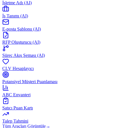
İşletme Adı (AI)
İş Tanımı (AI)
E-posta Şablonu (AI)
RFP Oluşturucu (AI)
Süreç Akış Şeması (AI)
CLV Hesaplayıcı
Potansiyel Müşteri Puanlaması
ABC Envanteri
Satıcı Puan Kartı
Talep Tahmini
Tüm Araçları Görüntüle
→