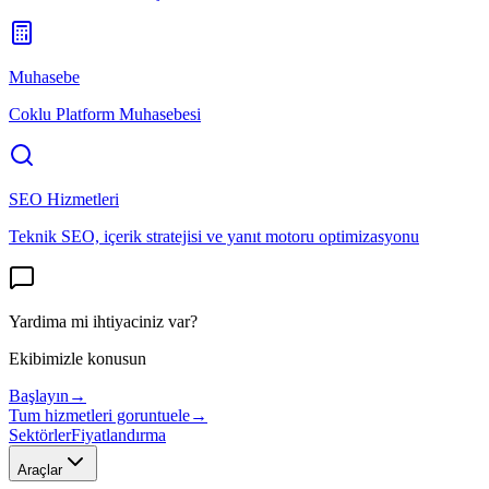
Muhasebe
Coklu Platform Muhasebesi
SEO Hizmetleri
Teknik SEO, içerik stratejisi ve yanıt motoru optimizasyonu
Yardima mi ihtiyaciniz var?
Ekibimizle konusun
Başlayın
→
Tum hizmetleri goruntuele
→
Sektörler
Fiyatlandırma
Araçlar