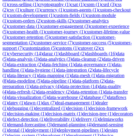
(
1
)
cross-selling
(
1
)
cryptography
(
1
)
csat
(
1
)
cspm
(
1
)
csrd
(
3
)
css
(
2
)
csv
(
1
)
culture
(
1
)
currency
(
1
)
custom-agents
(
1
)
custom-checkout
(
1
)
custom-development
(
1
)
custom-fields
(
1
)
custom-module
(
1
)
custom-orders
(
2
)
custom-skills
(
2
)
customer-analytics
(
2
)
customer-data
(
1
)
customer-engagement
(
3
)
customer-experience
(
5
)
customer-health
(
1
)
customer-journey
(
1
)
customer-lifetime-value
(
3
)
customer-retention
(
5
)
customer-satisfaction
(
1
)
customer-
segmentation
(
2
)
customer-service
(
7
)
customer-success
(
5
)
customer-
support
(
7
)
customization
(
5
)
customs
(
1
)
cutover
(
2
)
cx
(
1
)
cybersecurity
(
14
)
daraz
(
1
)
dashboard
(
2
)
dashboards
(
16
)
data
(
5
)
data-analysis
(
3
)
data-analytics
(
3
)
data-cleanup
(
2
)
data-driven
(
3
)
data-extraction
(
2
)
data-fetching
(
1
)
data-governance
(
1
)
data-
handling
(
1
)
data-hygiene
(
1
)
data-integration
(
2
)
data-lifecycle
(
1
)
data-literacy
(
1
)
data-mapping
(
1
)
data-mesh
(
1
)
data-migration
(
8
)
data-modeling
(
5
)
data-pipeline
(
1
)
data-platform
(
2
)
data-
preparation
(
1
)
data-privacy
(
4
)
data-protection
(
14
)
data-quality
(
4
)
data-refresh
(
2
)
data-residency
(
2
)
data-retention
(
1
)
data-transfer
(
4
)
data-visualization
(
5
)
data-warehouse
(
2
)
database
(
7
)
dataflows
(
1
)
datev
(
1
)
dawn
(
1
)
dax
(
7
)
deal-management
(
1
)
dealer
(
1
)
debugging
(
1
)
decentralized
(
1
)
decision
(
1
)
decision-framework
(
1
)
decision-making
(
1
)
decision-matrix
(
1
)
decision-tree
(
1
)
decorators
(
1
)
defect-detection
(
1
)
deliverability
(
1
)
delivery
(
1
)
delmiaworks
(
1
)
demand-forecasting
(
3
)
demand-planning
(
4
)
demand-sensing
(
1
)
dental
(
1
)
deployment
(
10
)
deployment-pipelines
(
1
)
design
(
2
)
design-system
(
1
)
developer
(
1
)
development
(
13
)
device-