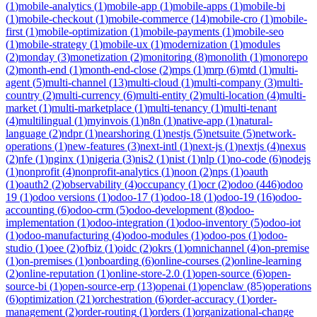
(
1
)
mobile-analytics
(
1
)
mobile-app
(
1
)
mobile-apps
(
1
)
mobile-bi
(
1
)
mobile-checkout
(
1
)
mobile-commerce
(
14
)
mobile-cro
(
1
)
mobile-
first
(
1
)
mobile-optimization
(
1
)
mobile-payments
(
1
)
mobile-seo
(
1
)
mobile-strategy
(
1
)
mobile-ux
(
1
)
modernization
(
1
)
modules
(
2
)
monday
(
3
)
monetization
(
2
)
monitoring
(
8
)
monolith
(
1
)
monorepo
(
2
)
month-end
(
1
)
month-end-close
(
2
)
mps
(
1
)
mrp
(
6
)
mtd
(
1
)
multi-
agent
(
5
)
multi-channel
(
13
)
multi-cloud
(
1
)
multi-company
(
3
)
multi-
country
(
2
)
multi-currency
(
6
)
multi-entity
(
2
)
multi-location
(
4
)
multi-
market
(
1
)
multi-marketplace
(
1
)
multi-tenancy
(
1
)
multi-tenant
(
4
)
multilingual
(
1
)
myinvois
(
1
)
n8n
(
1
)
native-app
(
1
)
natural-
language
(
2
)
ndpr
(
1
)
nearshoring
(
1
)
nestjs
(
5
)
netsuite
(
5
)
network-
operations
(
1
)
new-features
(
3
)
next-intl
(
1
)
next-js
(
1
)
nextjs
(
4
)
nexus
(
2
)
nfe
(
1
)
nginx
(
1
)
nigeria
(
3
)
nis2
(
1
)
nist
(
1
)
nlp
(
1
)
no-code
(
6
)
nodejs
(
1
)
nonprofit
(
4
)
nonprofit-analytics
(
1
)
noon
(
2
)
nps
(
1
)
oauth
(
1
)
oauth2
(
2
)
observability
(
4
)
occupancy
(
1
)
ocr
(
2
)
odoo
(
446
)
odoo
19
(
1
)
odoo versions
(
1
)
odoo-17
(
1
)
odoo-18
(
1
)
odoo-19
(
16
)
odoo-
accounting
(
6
)
odoo-crm
(
5
)
odoo-development
(
8
)
odoo-
implementation
(
1
)
odoo-integration
(
1
)
odoo-inventory
(
5
)
odoo-iot
(
1
)
odoo-manufacturing
(
4
)
odoo-modules
(
1
)
odoo-pos
(
1
)
odoo-
studio
(
1
)
oee
(
2
)
ofbiz
(
1
)
oidc
(
2
)
okrs
(
1
)
omnichannel
(
4
)
on-premise
(
1
)
on-premises
(
1
)
onboarding
(
6
)
online-courses
(
2
)
online-learning
(
2
)
online-reputation
(
1
)
online-store-2.0
(
1
)
open-source
(
6
)
open-
source-bi
(
1
)
open-source-erp
(
13
)
openai
(
1
)
openclaw
(
85
)
operations
(
6
)
optimization
(
21
)
orchestration
(
6
)
order-accuracy
(
1
)
order-
management
(
2
)
order-routing
(
1
)
orders
(
1
)
organizational-change