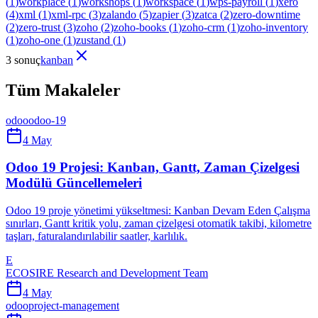
(
1
)
workplace
(
1
)
workshops
(
1
)
workspace
(
1
)
wps-payroll
(
1
)
xero
(
4
)
xml
(
1
)
xml-rpc
(
3
)
zalando
(
5
)
zapier
(
3
)
zatca
(
2
)
zero-downtime
(
2
)
zero-trust
(
3
)
zoho
(
2
)
zoho-books
(
1
)
zoho-crm
(
1
)
zoho-inventory
(
1
)
zoho-one
(
1
)
zustand
(
1
)
3 sonuç
kanban
Tüm Makaleler
odoo
odoo-19
4 May
Odoo 19 Projesi: Kanban, Gantt, Zaman Çizelgesi
Modülü Güncellemeleri
Odoo 19 proje yönetimi yükseltmesi: Kanban Devam Eden Çalışma
sınırları, Gantt kritik yolu, zaman çizelgesi otomatik takibi, kilometre
taşları, faturalandırılabilir saatler, karlılık.
E
ECOSIRE Research and Development Team
4 May
odoo
project-management