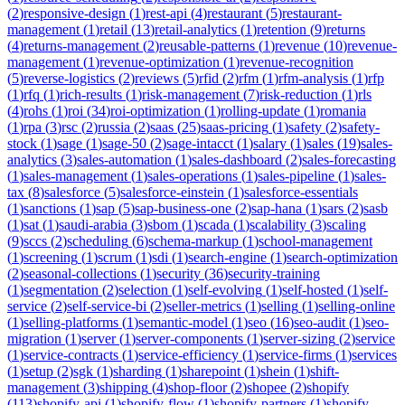
(
2
)
responsive-design
(
1
)
rest-api
(
4
)
restaurant
(
5
)
restaurant-
management
(
1
)
retail
(
13
)
retail-analytics
(
1
)
retention
(
9
)
returns
(
4
)
returns-management
(
2
)
reusable-patterns
(
1
)
revenue
(
10
)
revenue-
management
(
1
)
revenue-optimization
(
1
)
revenue-recognition
(
5
)
reverse-logistics
(
2
)
reviews
(
5
)
rfid
(
2
)
rfm
(
1
)
rfm-analysis
(
1
)
rfp
(
1
)
rfq
(
1
)
rich-results
(
1
)
risk-management
(
7
)
risk-reduction
(
1
)
rls
(
4
)
rohs
(
1
)
roi
(
34
)
roi-optimization
(
1
)
rolling-update
(
1
)
romania
(
1
)
rpa
(
3
)
rsc
(
2
)
russia
(
2
)
saas
(
25
)
saas-pricing
(
1
)
safety
(
2
)
safety-
stock
(
1
)
sage
(
1
)
sage-50
(
2
)
sage-intacct
(
1
)
salary
(
1
)
sales
(
19
)
sales-
analytics
(
3
)
sales-automation
(
1
)
sales-dashboard
(
2
)
sales-forecasting
(
1
)
sales-management
(
1
)
sales-operations
(
1
)
sales-pipeline
(
1
)
sales-
tax
(
8
)
salesforce
(
5
)
salesforce-einstein
(
1
)
salesforce-essentials
(
1
)
sanctions
(
1
)
sap
(
5
)
sap-business-one
(
2
)
sap-hana
(
1
)
sars
(
2
)
sasb
(
1
)
sat
(
1
)
saudi-arabia
(
3
)
sbom
(
1
)
scada
(
1
)
scalability
(
3
)
scaling
(
9
)
sccs
(
2
)
scheduling
(
6
)
schema-markup
(
1
)
school-management
(
1
)
screening
(
1
)
scrum
(
1
)
sdi
(
1
)
search-engine
(
1
)
search-optimization
(
2
)
seasonal-collections
(
1
)
security
(
36
)
security-training
(
1
)
segmentation
(
2
)
selection
(
1
)
self-evolving
(
1
)
self-hosted
(
1
)
self-
service
(
2
)
self-service-bi
(
2
)
seller-metrics
(
1
)
selling
(
1
)
selling-online
(
1
)
selling-platforms
(
1
)
semantic-model
(
1
)
seo
(
16
)
seo-audit
(
1
)
seo-
migration
(
1
)
server
(
1
)
server-components
(
1
)
server-sizing
(
2
)
service
(
1
)
service-contracts
(
1
)
service-efficiency
(
1
)
service-firms
(
1
)
services
(
1
)
setup
(
2
)
sgk
(
1
)
sharding
(
1
)
sharepoint
(
1
)
shein
(
1
)
shift-
management
(
3
)
shipping
(
4
)
shop-floor
(
2
)
shopee
(
2
)
shopify
(
113
)
shopify-api
(
1
)
shopify-flow
(
1
)
shopify-partners
(
1
)
shopify-