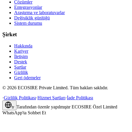
Çözümler
Entegrasyonlar
Araştırma ve laboratuvarlar
Değişiklik günlüğü
Sistem durumu
Şirket
Hakkında
Kariyer
İletişim
Destek
Şartlar
Gizlilik
Geri ödemeler
©
2026
ECOSIRE Private Limited. Tüm hakları saklıdır.
·
Gizlilik Politikası
·
Hizmet Şartları
·
İade Politikası
Tarafından özenle yapılmıştır
ECOSIRE Özel Limited
tr
WhatsApp'ta Sohbet Et