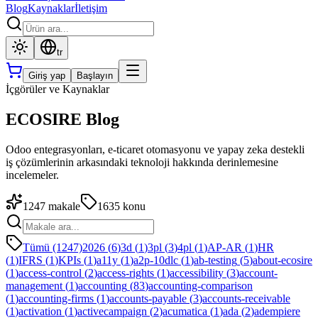
Blog
Kaynaklar
İletişim
tr
Giriş yap
Başlayın
İçgörüler ve Kaynaklar
ECOSIRE Blog
Odoo entegrasyonları, e-ticaret otomasyonu ve yapay zeka destekli
iş çözümlerinin arkasındaki teknoloji hakkında derinlemesine
incelemeler.
1247
makale
1635
konu
Tümü (1247)
2026
(
6
)
3d
(
1
)
3pl
(
3
)
4pl
(
1
)
AP-AR
(
1
)
HR
(
1
)
IFRS
(
1
)
KPIs
(
1
)
a11y
(
1
)
a2p-10dlc
(
1
)
ab-testing
(
5
)
about-ecosire
(
1
)
access-control
(
2
)
access-rights
(
1
)
accessibility
(
3
)
account-
management
(
1
)
accounting
(
83
)
accounting-comparison
(
1
)
accounting-firms
(
1
)
accounts-payable
(
3
)
accounts-receivable
(
1
)
activation
(
1
)
activecampaign
(
2
)
acumatica
(
1
)
ada
(
2
)
adempiere