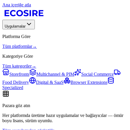
Ana içeriğe atla
Uygulamalar
Platforma Göre
Tüm platformlar
→
Kategoriye Göre
Tüm kategoriler
→
Storefronts
Multichannel & PIM
Social Commerce
Food Delivery
Digital & SaaS
Browser Extensions
Specialized
Pazara göz atın
Her platformda üretime hazır uygulamalar ve bağlayıcılar — ömür
boyu lisans, sürüm uyumlu.