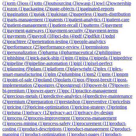
(
1
)
orm
(
3
)
oss
(
1
)
otto
(
3
)
outsourcing
(
3
)
owasp
(
1
)
owl
(
2
)
ownership
(
1
)
ozon
(
1
)
packaging
(
2
)
page-objects
(
1
)
paginated-reports
(
1
)
pagination
(
1
)
pajak
(
1
)
pakistan
(
2
)
paperless
(
1
)
parts-distribution
(
1
)
parts-management
(
1
)
patents
(
1
)
patient-analytics
(
1
)
patient-care
(
2
)
patient-management
(
1
)
patient-recall
(
1
)
patterns
(
5
)
payment
(
1
)
payment-gateways
(
1
)
payment-security
(
2
)
payment-terms
(
1
)
payments
(
5
)
payroll
(
18
)
pci-dss
(
4
)
pdf
(
2
)
pdfkit
(
1
)
pdpl
(
2
)
peachtree
(
2
)
penetration-testing
(
1
)
people-analytics
(
2
)
performance
(
25
)
performance-review
(
1
)
permissions
(
1
)
personalization
(
5
)
pharma
(
4
)
pharmaceutical
(
2
)
philippines
(
1
)
phishing
(
1
)
pick-pack-ship
(
1
)
pim
(
1
)
pipa
(
1
)
pipeda
(
1
)
pipedrive
(
2
)
pipeline
(
9
)
pipeline-automation
(
1
)
pipl
(
1
)
pixel-perfect
(
1
)
planning
(
9
)
plans
(
1
)
platform
(
3
)
playwright
(
2
)
plex
(
1
)
plex-
smart-manufacturing
(
1
)
plm
(
2
)
plumbing
(
1
)
pm2
(
1
)
pms
(
1
)
pnpm
(
1
)
point-of-sale
(
3
)
poland
(
3
)
polaris
(
1
)
pos
(
9
)
post-brexit
(
1
)
post-
implementation
(
2
)
postgres
(
2
)
postgresql
(
10
)
power-bi
(
79
)
power-
bi-premium
(
1
)
power-query
(
1
)
ppc
(
1
)
practice-management
(
2
)
precious-metals
(
1
)
predictive-analytics
(
4
)
predictive-maintenance
(
2
)
premium
(
2
)
preparation
(
1
)
prestashop
(
1
)
preventive
(
1
)
pricelists
(
1
)
pricing
(
19
)
pricing-optimization
(
1
)
pricing-strategy
(
3
)
printing
(
1
)
prisma
(
1
)
privacy
(
12
)
privacy-act
(
1
)
privacy-by-design
(
1
)
process
(
2
)
process-improvement
(
1
)
process-management
(
1
)
process-mining
(
1
)
process-safety
(
1
)
procurement
(
11
)
product-
costing
(
1
)
product-descriptions
(
1
)
product-management
(
2
)
product-
mapping
(
1
)
product-optimization
(
1
)
product-pages
(
1
)
product-