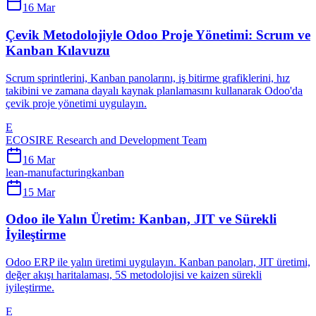
16 Mar
Çevik Metodolojiyle Odoo Proje Yönetimi: Scrum ve
Kanban Kılavuzu
Scrum sprintlerini, Kanban panolarını, iş bitirme grafiklerini, hız
takibini ve zamana dayalı kaynak planlamasını kullanarak Odoo'da
çevik proje yönetimi uygulayın.
E
ECOSIRE Research and Development Team
16 Mar
lean-manufacturing
kanban
15 Mar
Odoo ile Yalın Üretim: Kanban, JIT ve Sürekli
İyileştirme
Odoo ERP ile yalın üretimi uygulayın. Kanban panoları, JIT üretimi,
değer akışı haritalaması, 5S metodolojisi ve kaizen sürekli
iyileştirme.
E