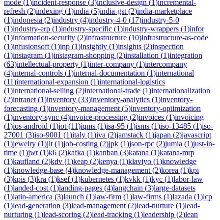
mode
(
1
)
incident-response
(
3
)
inclusive-design
(
1
)
incremental-
refresh
(
2
)
indexing
(
1
)
india
(
5
)
india-gst
(
2
)
india-marketplace
(
1
)
indonesia
(
2
)
industry
(
4
)
industry-4-0
(
17
)
industry-5-0
(
1
)
industry-erp
(
1
)
industry-specific
(
1
)
industry-wrappers
(
1
)
infor
(
1
)
information-security
(
2
)
infrastructure
(
10
)
infrastructure-as-code
(
1
)
infusionsoft
(
1
)
inp
(
1
)
insightly
(
1
)
insights
(
2
)
inspection
(
1
)
instagram
(
1
)
instagram-shopping
(
2
)
installation
(
1
)
integration
(
63
)
intellectual-property
(
1
)
inter-company
(
1
)
intercompany
(
4
)
internal-controls
(
1
)
internal-documentation
(
1
)
international
(
11
)
international-expansion
(
1
)
international-logistics
(
1
)
international-selling
(
2
)
international-trade
(
1
)
internationalization
(
2
)
intranet
(
1
)
inventory
(
33
)
inventory-analytics
(
1
)
inventory-
forecasting
(
1
)
inventory-management
(
5
)
inventory-optimization
(
1
)
inventory-sync
(
4
)
invoice-processing
(
2
)
invoices
(
1
)
invoicing
(
1
)
ios-android
(
1
)
iot
(
11
)
iqms
(
1
)
isa-95
(
1
)
isms
(
1
)
iso-13485
(
1
)
iso-
27001
(
3
)
iso-9001
(
1
)
italy
(
1
)
iva
(
2
)
jamstack
(
1
)
japan
(
2
)
javascript
(
1
)
jewelry
(
1
)
jit
(
1
)
job-costing
(
2
)
jpk
(
1
)
json-rpc
(
2
)
jumia
(
1
)
just-in-
time
(
1
)
jwt
(
1
)
k6
(
2
)
kafka
(
1
)
kanban
(
3
)
katana
(
1
)
katana-mrp
(
1
)
kaufland
(
2
)
kdv
(
1
)
keap
(
2
)
kenya
(
1
)
klaviyo
(
1
)
knowledge
(
1
)
knowledge-base
(
4
)
knowledge-management
(
2
)
korea
(
1
)
kpi
(
3
)
kpis
(
3
)
kra
(
1
)
ksef
(
1
)
kubernetes
(
1
)
kvkk
(
1
)
kyc
(
1
)
labor-law
(
1
)
landed-cost
(
1
)
landing-pages
(
4
)
langchain
(
3
)
large-datasets
(
1
)
latin-america
(
3
)
launch
(
1
)
law-firm
(
1
)
law-firms
(
1
)
lazada
(
1
)
lcp
(
1
)
lead-generation
(
3
)
lead-management
(
2
)
lead-nurture
(
1
)
lead-
nurturing
(
1
)
lead-scoring
(
2
)
lead-tracking
(
1
)
leadership
(
2
)
lean