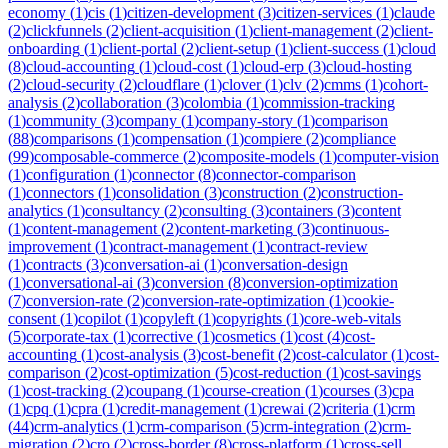
economy
(
1
)
cis
(
1
)
citizen-development
(
3
)
citizen-services
(
1
)
claude
(
2
)
clickfunnels
(
2
)
client-acquisition
(
1
)
client-management
(
2
)
client-
onboarding
(
1
)
client-portal
(
2
)
client-setup
(
1
)
client-success
(
1
)
cloud
(
8
)
cloud-accounting
(
1
)
cloud-cost
(
1
)
cloud-erp
(
3
)
cloud-hosting
(
2
)
cloud-security
(
2
)
cloudflare
(
1
)
clover
(
1
)
clv
(
2
)
cmms
(
1
)
cohort-
analysis
(
2
)
collaboration
(
3
)
colombia
(
1
)
commission-tracking
(
1
)
community
(
3
)
company
(
1
)
company-story
(
1
)
comparison
(
88
)
comparisons
(
1
)
compensation
(
1
)
compiere
(
2
)
compliance
(
99
)
composable-commerce
(
2
)
composite-models
(
1
)
computer-vision
(
1
)
configuration
(
1
)
connector
(
8
)
connector-comparison
(
1
)
connectors
(
1
)
consolidation
(
3
)
construction
(
2
)
construction-
analytics
(
1
)
consultancy
(
2
)
consulting
(
3
)
containers
(
3
)
content
(
1
)
content-management
(
2
)
content-marketing
(
3
)
continuous-
improvement
(
1
)
contract-management
(
1
)
contract-review
(
1
)
contracts
(
3
)
conversation-ai
(
1
)
conversation-design
(
1
)
conversational-ai
(
3
)
conversion
(
8
)
conversion-optimization
(
7
)
conversion-rate
(
2
)
conversion-rate-optimization
(
1
)
cookie-
consent
(
1
)
copilot
(
1
)
copyleft
(
1
)
copyrights
(
1
)
core-web-vitals
(
5
)
corporate-tax
(
1
)
corrective
(
1
)
cosmetics
(
1
)
cost
(
4
)
cost-
accounting
(
1
)
cost-analysis
(
3
)
cost-benefit
(
2
)
cost-calculator
(
1
)
cost-
comparison
(
2
)
cost-optimization
(
5
)
cost-reduction
(
1
)
cost-savings
(
1
)
cost-tracking
(
2
)
coupang
(
1
)
course-creation
(
1
)
courses
(
3
)
cpa
(
1
)
cpq
(
1
)
cpra
(
1
)
credit-management
(
1
)
crewai
(
2
)
criteria
(
1
)
crm
(
44
)
crm-analytics
(
1
)
crm-comparison
(
5
)
crm-integration
(
2
)
crm-
migration
(
2
)
cro
(
2
)
cross-border
(
8
)
cross-platform
(
1
)
cross-sell