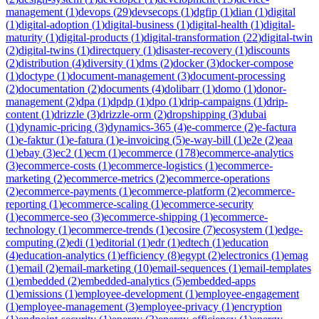
management
(
1
)
devops
(
29
)
devsecops
(
1
)
dgfip
(
1
)
dian
(
1
)
digital
(
1
)
digital-adoption
(
1
)
digital-business
(
1
)
digital-health
(
1
)
digital-
maturity
(
1
)
digital-products
(
1
)
digital-transformation
(
22
)
digital-twin
(
2
)
digital-twins
(
1
)
directquery
(
1
)
disaster-recovery
(
1
)
discounts
(
2
)
distribution
(
4
)
diversity
(
1
)
dms
(
2
)
docker
(
3
)
docker-compose
(
1
)
doctype
(
1
)
document-management
(
3
)
document-processing
(
2
)
documentation
(
2
)
documents
(
4
)
dolibarr
(
1
)
domo
(
1
)
donor-
management
(
2
)
dpa
(
1
)
dpdp
(
1
)
dpo
(
1
)
drip-campaigns
(
1
)
drip-
content
(
1
)
drizzle
(
3
)
drizzle-orm
(
2
)
dropshipping
(
3
)
dubai
(
1
)
dynamic-pricing
(
3
)
dynamics-365
(
4
)
e-commerce
(
2
)
e-factura
(
1
)
e-faktur
(
1
)
e-fatura
(
1
)
e-invoicing
(
5
)
e-way-bill
(
1
)
e2e
(
2
)
eaa
(
1
)
ebay
(
3
)
ec2
(
1
)
ecm
(
1
)
ecommerce
(
178
)
ecommerce-analytics
(
3
)
ecommerce-costs
(
1
)
ecommerce-logistics
(
1
)
ecommerce-
marketing
(
2
)
ecommerce-metrics
(
2
)
ecommerce-operations
(
2
)
ecommerce-payments
(
1
)
ecommerce-platform
(
2
)
ecommerce-
reporting
(
1
)
ecommerce-scaling
(
1
)
ecommerce-security
(
1
)
ecommerce-seo
(
3
)
ecommerce-shipping
(
1
)
ecommerce-
technology
(
1
)
ecommerce-trends
(
1
)
ecosire
(
7
)
ecosystem
(
1
)
edge-
computing
(
2
)
edi
(
1
)
editorial
(
1
)
edr
(
1
)
edtech
(
1
)
education
(
4
)
education-analytics
(
1
)
efficiency
(
8
)
egypt
(
2
)
electronics
(
1
)
emag
(
1
)
email
(
2
)
email-marketing
(
10
)
email-sequences
(
1
)
email-templates
(
1
)
embedded
(
2
)
embedded-analytics
(
5
)
embedded-apps
(
1
)
emissions
(
1
)
employee-development
(
1
)
employee-engagement
(
1
)
employee-management
(
3
)
employee-privacy
(
1
)
encryption