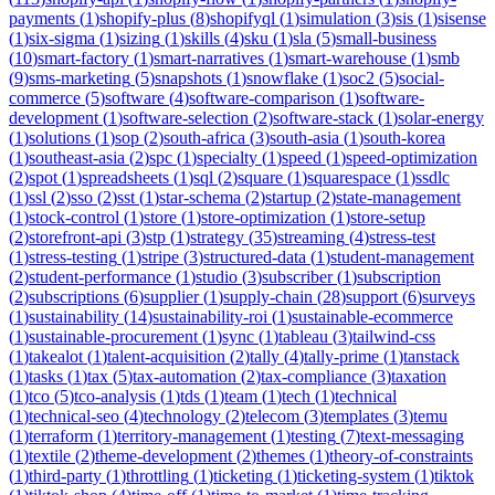
payments
(
1
)
shopify-plus
(
8
)
shopifyql
(
1
)
simulation
(
3
)
sis
(
1
)
sisense
(
1
)
six-sigma
(
1
)
sizing
(
1
)
skills
(
4
)
sku
(
1
)
sla
(
5
)
small-business
(
10
)
smart-factory
(
1
)
smart-narratives
(
1
)
smart-warehouse
(
1
)
smb
(
9
)
sms-marketing
(
5
)
snapshots
(
1
)
snowflake
(
1
)
soc2
(
5
)
social-
commerce
(
5
)
software
(
4
)
software-comparison
(
1
)
software-
development
(
1
)
software-selection
(
2
)
software-stack
(
1
)
solar-energy
(
1
)
solutions
(
1
)
sop
(
2
)
south-africa
(
3
)
south-asia
(
1
)
south-korea
(
1
)
southeast-asia
(
2
)
spc
(
1
)
specialty
(
1
)
speed
(
1
)
speed-optimization
(
2
)
spot
(
1
)
spreadsheets
(
1
)
sql
(
2
)
square
(
1
)
squarespace
(
1
)
ssdlc
(
1
)
ssl
(
2
)
sso
(
2
)
sst
(
1
)
star-schema
(
2
)
startup
(
2
)
state-management
(
1
)
stock-control
(
1
)
store
(
1
)
store-optimization
(
1
)
store-setup
(
2
)
storefront-api
(
3
)
stp
(
1
)
strategy
(
35
)
streaming
(
4
)
stress-test
(
1
)
stress-testing
(
1
)
stripe
(
3
)
structured-data
(
1
)
student-management
(
2
)
student-performance
(
1
)
studio
(
3
)
subscriber
(
1
)
subscription
(
2
)
subscriptions
(
6
)
supplier
(
1
)
supply-chain
(
28
)
support
(
6
)
surveys
(
1
)
sustainability
(
14
)
sustainability-roi
(
1
)
sustainable-ecommerce
(
1
)
sustainable-procurement
(
1
)
sync
(
1
)
tableau
(
3
)
tailwind-css
(
1
)
takealot
(
1
)
talent-acquisition
(
2
)
tally
(
4
)
tally-prime
(
1
)
tanstack
(
1
)
tasks
(
1
)
tax
(
5
)
tax-automation
(
2
)
tax-compliance
(
3
)
taxation
(
1
)
tco
(
5
)
tco-analysis
(
1
)
tds
(
1
)
team
(
1
)
tech
(
1
)
technical
(
1
)
technical-seo
(
4
)
technology
(
2
)
telecom
(
3
)
templates
(
3
)
temu
(
1
)
terraform
(
1
)
territory-management
(
1
)
testing
(
7
)
text-messaging
(
1
)
textile
(
2
)
theme-development
(
2
)
themes
(
1
)
theory-of-constraints
(
1
)
third-party
(
1
)
throttling
(
1
)
ticketing
(
1
)
ticketing-system
(
1
)
tiktok