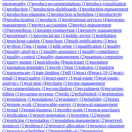
photography
(
1
)
product-recommendations
(
1
)
product-visualization
(
1
)
production
(
7
)
production-dashboards
(
1
)
production-management
(
1
)
production-planning
(
2
)
production-scheduling
(
1
)
productivity
(
9
)
productization
(
1
)
products
(
1
)
professional-services
(
4
)
program-
management
(
1
)
project-accounting
(
2
)
project-management
(
19
)
prometheus
(
1
)
prompt-engineering
(
1
)
property-management
(
5
)
proprietary
(
1
)
provincial-tax
(
1
)
public-sector
(
1
)
publishing
(
1
)
punchout-catalog
(
1
)
purchase
(
3
)
push-notifications
(
1
)
pwa
(
1
)
python
(
5
)
qa
(
1
)
qatar
(
1
)
qlik-sense
(
1
)
qualification
(
1
)
quality
(
3
)
quality-analytics
(
1
)
quality-assurance
(
1
)
quality-compliance
(
1
)
quality-control
(
2
)
quality-management
(
2
)
quantum-computing
(
1
)
query-tuning
(
1
)
quickbooks
(
8
)
quickstart
(
1
)
quotation
(
1
)
quotation-templates
(
1
)
qweb
(
3
)
rag
(
1
)
rakuten
(
1
)
ranking
(
1
)
ransomware
(
1
)
rate-limiting
(
3
)
rdl
(
1
)
react
(
8
)
react-19
(
2
)
react-
email
(
1
)
react-native
(
1
)
react-query
(
1
)
real-estate
(
5
)
real-estate-
analytics
(
1
)
real-time
(
4
)
recharts
(
1
)
recipe-management
(
1
)
recommendations
(
1
)
reconciliation
(
1
)
recruitment
(
6
)
recurring-
billing
(
1
)
recurring-revenue
(
5
)
redis
(
2
)
refurbished
(
1
)
registration
(
1
)
regulation
(
1
)
regulations
(
2
)
regulatory
(
3
)
reliability
(
2
)
remix
(
2
)
remote-work
(
2
)
renewable-energy
(
1
)
renewal-management
(
1
)
rental
(
3
)
rental-business
(
1
)
reorder-point
(
1
)
repeat-purchases
(
1
)
replication
(
1
)
report-generation
(
1
)
reporting
(
12
)
reports
(
3
)
repricing
(
1
)
reputation
(
1
)
reputation-management
(
2
)
reserved-
instances
(
1
)
resilience
(
2
)
resource-allocation
(
1
)
resource-planning
(
1
)
resource-scheduling
(
2
)
responsible-ai
(
2
)
responsive