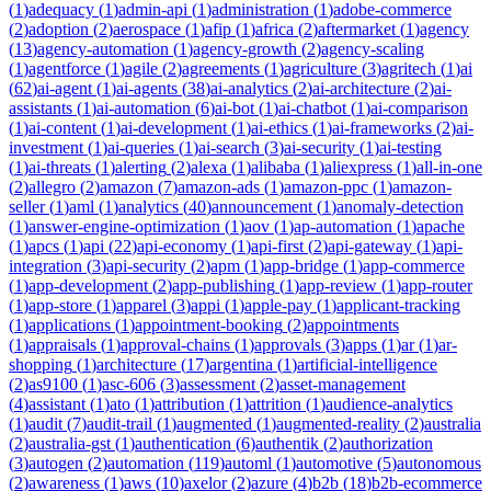
(
1
)
adequacy
(
1
)
admin-api
(
1
)
administration
(
1
)
adobe-commerce
(
2
)
adoption
(
2
)
aerospace
(
1
)
afip
(
1
)
africa
(
2
)
aftermarket
(
1
)
agency
(
13
)
agency-automation
(
1
)
agency-growth
(
2
)
agency-scaling
(
1
)
agentforce
(
1
)
agile
(
2
)
agreements
(
1
)
agriculture
(
3
)
agritech
(
1
)
ai
(
62
)
ai-agent
(
1
)
ai-agents
(
38
)
ai-analytics
(
2
)
ai-architecture
(
2
)
ai-
assistants
(
1
)
ai-automation
(
6
)
ai-bot
(
1
)
ai-chatbot
(
1
)
ai-comparison
(
1
)
ai-content
(
1
)
ai-development
(
1
)
ai-ethics
(
1
)
ai-frameworks
(
2
)
ai-
investment
(
1
)
ai-queries
(
1
)
ai-search
(
3
)
ai-security
(
1
)
ai-testing
(
1
)
ai-threats
(
1
)
alerting
(
2
)
alexa
(
1
)
alibaba
(
1
)
aliexpress
(
1
)
all-in-one
(
2
)
allegro
(
2
)
amazon
(
7
)
amazon-ads
(
1
)
amazon-ppc
(
1
)
amazon-
seller
(
1
)
aml
(
1
)
analytics
(
40
)
announcement
(
1
)
anomaly-detection
(
1
)
answer-engine-optimization
(
1
)
aov
(
1
)
ap-automation
(
1
)
apache
(
1
)
apcs
(
1
)
api
(
22
)
api-economy
(
1
)
api-first
(
2
)
api-gateway
(
1
)
api-
integration
(
3
)
api-security
(
2
)
apm
(
1
)
app-bridge
(
1
)
app-commerce
(
1
)
app-development
(
2
)
app-publishing
(
1
)
app-review
(
1
)
app-router
(
1
)
app-store
(
1
)
apparel
(
3
)
appi
(
1
)
apple-pay
(
1
)
applicant-tracking
(
1
)
applications
(
1
)
appointment-booking
(
2
)
appointments
(
1
)
appraisals
(
1
)
approval-chains
(
1
)
approvals
(
3
)
apps
(
1
)
ar
(
1
)
ar-
shopping
(
1
)
architecture
(
17
)
argentina
(
1
)
artificial-intelligence
(
2
)
as9100
(
1
)
asc-606
(
3
)
assessment
(
2
)
asset-management
(
4
)
assistant
(
1
)
ato
(
1
)
attribution
(
1
)
attrition
(
1
)
audience-analytics
(
1
)
audit
(
7
)
audit-trail
(
1
)
augmented
(
1
)
augmented-reality
(
2
)
australia
(
2
)
australia-gst
(
1
)
authentication
(
6
)
authentik
(
2
)
authorization
(
3
)
autogen
(
2
)
automation
(
119
)
automl
(
1
)
automotive
(
5
)
autonomous
(
2
)
awareness
(
1
)
aws
(
10
)
axelor
(
2
)
azure
(
4
)
b2b
(
18
)
b2b-ecommerce