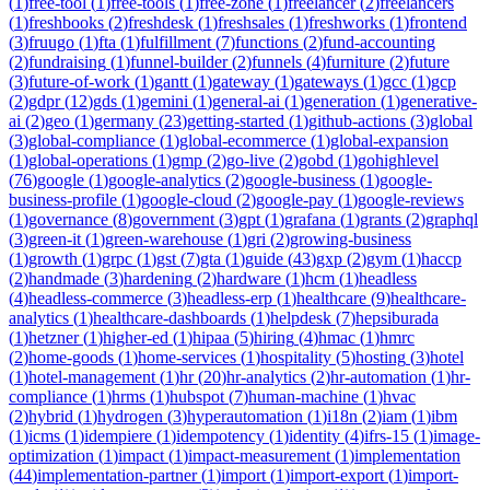
(
1
)
free-tool
(
1
)
free-tools
(
1
)
free-zone
(
1
)
freelancer
(
2
)
freelancers
(
1
)
freshbooks
(
2
)
freshdesk
(
1
)
freshsales
(
1
)
freshworks
(
1
)
frontend
(
3
)
fruugo
(
1
)
fta
(
1
)
fulfillment
(
7
)
functions
(
2
)
fund-accounting
(
2
)
fundraising
(
1
)
funnel-builder
(
2
)
funnels
(
4
)
furniture
(
2
)
future
(
3
)
future-of-work
(
1
)
gantt
(
1
)
gateway
(
1
)
gateways
(
1
)
gcc
(
1
)
gcp
(
2
)
gdpr
(
12
)
gds
(
1
)
gemini
(
1
)
general-ai
(
1
)
generation
(
1
)
generative-
ai
(
2
)
geo
(
1
)
germany
(
23
)
getting-started
(
1
)
github-actions
(
3
)
global
(
3
)
global-compliance
(
1
)
global-ecommerce
(
1
)
global-expansion
(
1
)
global-operations
(
1
)
gmp
(
2
)
go-live
(
2
)
gobd
(
1
)
gohighlevel
(
76
)
google
(
1
)
google-analytics
(
2
)
google-business
(
1
)
google-
business-profile
(
1
)
google-cloud
(
2
)
google-pay
(
1
)
google-reviews
(
1
)
governance
(
8
)
government
(
3
)
gpt
(
1
)
grafana
(
1
)
grants
(
2
)
graphql
(
3
)
green-it
(
1
)
green-warehouse
(
1
)
gri
(
2
)
growing-business
(
1
)
growth
(
1
)
grpc
(
1
)
gst
(
7
)
gta
(
1
)
guide
(
43
)
gxp
(
2
)
gym
(
1
)
haccp
(
2
)
handmade
(
3
)
hardening
(
2
)
hardware
(
1
)
hcm
(
1
)
headless
(
4
)
headless-commerce
(
3
)
headless-erp
(
1
)
healthcare
(
9
)
healthcare-
analytics
(
1
)
healthcare-dashboards
(
1
)
helpdesk
(
7
)
hepsiburada
(
1
)
hetzner
(
1
)
higher-ed
(
1
)
hipaa
(
5
)
hiring
(
4
)
hmac
(
1
)
hmrc
(
2
)
home-goods
(
1
)
home-services
(
1
)
hospitality
(
5
)
hosting
(
3
)
hotel
(
1
)
hotel-management
(
1
)
hr
(
20
)
hr-analytics
(
2
)
hr-automation
(
1
)
hr-
compliance
(
1
)
hrms
(
1
)
hubspot
(
7
)
human-machine
(
1
)
hvac
(
2
)
hybrid
(
1
)
hydrogen
(
3
)
hyperautomation
(
1
)
i18n
(
2
)
iam
(
1
)
ibm
(
1
)
icms
(
1
)
idempiere
(
1
)
idempotency
(
1
)
identity
(
4
)
ifrs-15
(
1
)
image-
optimization
(
1
)
impact
(
1
)
impact-measurement
(
1
)
implementation
(
44
)
implementation-partner
(
1
)
import
(
1
)
import-export
(
1
)
import-