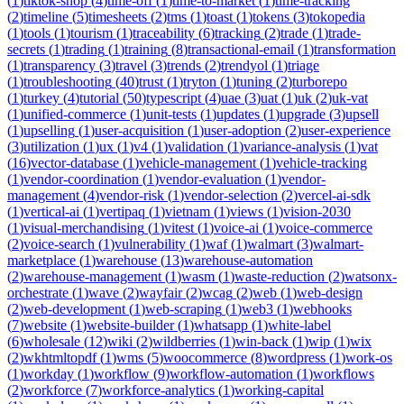
(
1
)
tiktok-shop
(
4
)
time-off
(
1
)
time-to-market
(
1
)
time-tracking
(
2
)
timeline
(
5
)
timesheets
(
2
)
tms
(
1
)
toast
(
1
)
tokens
(
3
)
tokopedia
(
1
)
tools
(
1
)
tourism
(
1
)
traceability
(
6
)
tracking
(
2
)
trade
(
1
)
trade-
secrets
(
1
)
trading
(
1
)
training
(
8
)
transactional-email
(
1
)
transformation
(
1
)
transparency
(
3
)
travel
(
3
)
trends
(
2
)
trendyol
(
1
)
triage
(
1
)
troubleshooting
(
40
)
trust
(
1
)
tryton
(
1
)
tuning
(
2
)
turborepo
(
1
)
turkey
(
4
)
tutorial
(
50
)
typescript
(
4
)
uae
(
3
)
uat
(
1
)
uk
(
2
)
uk-vat
(
1
)
unified-commerce
(
1
)
unit-tests
(
1
)
updates
(
1
)
upgrade
(
3
)
upsell
(
1
)
upselling
(
1
)
user-acquisition
(
1
)
user-adoption
(
2
)
user-experience
(
3
)
utilization
(
1
)
ux
(
1
)
v4
(
1
)
validation
(
1
)
variance-analysis
(
1
)
vat
(
16
)
vector-database
(
1
)
vehicle-management
(
1
)
vehicle-tracking
(
1
)
vendor-coordination
(
1
)
vendor-evaluation
(
1
)
vendor-
management
(
4
)
vendor-risk
(
1
)
vendor-selection
(
2
)
vercel-ai-sdk
(
1
)
vertical-ai
(
1
)
vertipaq
(
1
)
vietnam
(
1
)
views
(
1
)
vision-2030
(
1
)
visual-merchandising
(
1
)
vitest
(
1
)
voice-ai
(
1
)
voice-commerce
(
2
)
voice-search
(
1
)
vulnerability
(
1
)
waf
(
1
)
walmart
(
3
)
walmart-
marketplace
(
1
)
warehouse
(
13
)
warehouse-automation
(
2
)
warehouse-management
(
1
)
wasm
(
1
)
waste-reduction
(
2
)
watsonx-
orchestrate
(
1
)
wave
(
2
)
wayfair
(
2
)
wcag
(
2
)
web
(
1
)
web-design
(
2
)
web-development
(
1
)
web-scraping
(
1
)
web3
(
1
)
webhooks
(
7
)
website
(
1
)
website-builder
(
1
)
whatsapp
(
1
)
white-label
(
6
)
wholesale
(
12
)
wiki
(
2
)
wildberries
(
1
)
win-back
(
1
)
wip
(
1
)
wix
(
2
)
wkhtmltopdf
(
1
)
wms
(
5
)
woocommerce
(
8
)
wordpress
(
1
)
work-os
(
1
)
workday
(
1
)
workflow
(
9
)
workflow-automation
(
1
)
workflows
(
2
)
workforce
(
7
)
workforce-analytics
(
1
)
working-capital