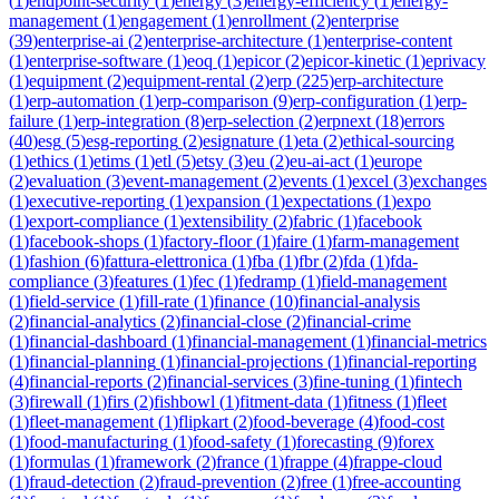
(
1
)
endpoint-security
(
1
)
energy
(
3
)
energy-efficiency
(
1
)
energy-
management
(
1
)
engagement
(
1
)
enrollment
(
2
)
enterprise
(
39
)
enterprise-ai
(
2
)
enterprise-architecture
(
1
)
enterprise-content
(
1
)
enterprise-software
(
1
)
eoq
(
1
)
epicor
(
2
)
epicor-kinetic
(
1
)
eprivacy
(
1
)
equipment
(
2
)
equipment-rental
(
2
)
erp
(
225
)
erp-architecture
(
1
)
erp-automation
(
1
)
erp-comparison
(
9
)
erp-configuration
(
1
)
erp-
failure
(
1
)
erp-integration
(
8
)
erp-selection
(
2
)
erpnext
(
18
)
errors
(
40
)
esg
(
5
)
esg-reporting
(
2
)
esignature
(
1
)
eta
(
2
)
ethical-sourcing
(
1
)
ethics
(
1
)
etims
(
1
)
etl
(
5
)
etsy
(
3
)
eu
(
2
)
eu-ai-act
(
1
)
europe
(
2
)
evaluation
(
3
)
event-management
(
2
)
events
(
1
)
excel
(
3
)
exchanges
(
1
)
executive-reporting
(
1
)
expansion
(
1
)
expectations
(
1
)
expo
(
1
)
export-compliance
(
1
)
extensibility
(
2
)
fabric
(
1
)
facebook
(
1
)
facebook-shops
(
1
)
factory-floor
(
1
)
faire
(
1
)
farm-management
(
1
)
fashion
(
6
)
fattura-elettronica
(
1
)
fba
(
1
)
fbr
(
2
)
fda
(
1
)
fda-
compliance
(
3
)
features
(
1
)
fec
(
1
)
fedramp
(
1
)
field-management
(
1
)
field-service
(
1
)
fill-rate
(
1
)
finance
(
10
)
financial-analysis
(
2
)
financial-analytics
(
2
)
financial-close
(
2
)
financial-crime
(
1
)
financial-dashboard
(
1
)
financial-management
(
1
)
financial-metrics
(
1
)
financial-planning
(
1
)
financial-projections
(
1
)
financial-reporting
(
4
)
financial-reports
(
2
)
financial-services
(
3
)
fine-tuning
(
1
)
fintech
(
3
)
firewall
(
1
)
firs
(
2
)
fishbowl
(
1
)
fitment-data
(
1
)
fitness
(
1
)
fleet
(
1
)
fleet-management
(
1
)
flipkart
(
2
)
food-beverage
(
4
)
food-cost
(
1
)
food-manufacturing
(
1
)
food-safety
(
1
)
forecasting
(
9
)
forex
(
1
)
formulas
(
1
)
framework
(
2
)
france
(
1
)
frappe
(
4
)
frappe-cloud
(
1
)
fraud-detection
(
2
)
fraud-prevention
(
2
)
free
(
1
)
free-accounting