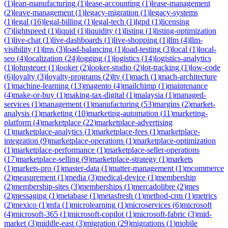
(
1
)
lean-manufacturing
(
1
)
lease-accounting
(
1
)
lease-management
(
2
)
leave-management
(
1
)
legacy-migration
(
1
)
legacy-systems
(
1
)
legal
(
16
)
legal-billing
(
1
)
legal-tech
(
1
)
lgpd
(
1
)
licensing
(
7
)
lightspeed
(
1
)
liquid
(
1
)
liquidity
(
1
)
listing
(
1
)
listing-optimization
(
1
)
live-chat
(
1
)
live-dashboards
(
1
)
live-shopping
(
1
)
llm
(
4
)
llm-
visibility
(
1
)
lms
(
3
)
load-balancing
(
1
)
load-testing
(
3
)
local
(
1
)
local-
seo
(
4
)
localization
(
24
)
logging
(
1
)
logistics
(
14
)
logistics-analytics
(
1
)
lohnsteuer
(
1
)
looker
(
2
)
looker-studio
(
2
)
lot-tracking
(
1
)
low-code
(
6
)
loyalty
(
3
)
loyalty-programs
(
2
)
ltv
(
1
)
mach
(
1
)
mach-architecture
(
1
)
machine-learning
(
13
)
magento
(
4
)
mailchimp
(
1
)
maintenance
(
4
)
make-or-buy
(
1
)
making-tax-digital
(
1
)
malaysia
(
1
)
managed-
services
(
1
)
management
(
1
)
manufacturing
(
53
)
margins
(
2
)
market-
analysis
(
1
)
marketing
(
10
)
marketing-automation
(
11
)
marketing-
platform
(
4
)
marketplace
(
22
)
marketplace-advertising
(
1
)
marketplace-analytics
(
1
)
marketplace-fees
(
1
)
marketplace-
integration
(
9
)
marketplace-operations
(
1
)
marketplace-optimization
(
1
)
marketplace-performance
(
1
)
marketplace-seller-operations
(
17
)
marketplace-selling
(
9
)
marketplace-strategy
(
1
)
markets
(
1
)
markets-pro
(
1
)
master-data
(
1
)
matter-management
(
1
)
mcommerce
(
2
)
measurement
(
1
)
media
(
3
)
medical-device
(
1
)
membership
(
2
)
membership-sites
(
3
)
memberships
(
1
)
mercadolibre
(
2
)
mes
(
2
)
messaging
(
1
)
metabase
(
1
)
metasfresh
(
1
)
method-crm
(
1
)
metrics
(
2
)
mexico
(
1
)
mfa
(
1
)
microlearning
(
1
)
microservices
(
6
)
microsoft
(
4
)
microsoft-365
(
1
)
microsoft-copilot
(
1
)
microsoft-fabric
(
3
)
mid-
market
(
3
)
middle-east
(
3
)
migration
(
29
)
migrations
(
1
)
mobile