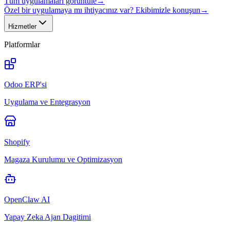
Tüm uygulamaları görüntüle
→
Özel bir uygulamaya mı ihtiyacınız var? Ekibimizle konuşun
→
Hizmetler
Platformlar
Odoo ERP'si
Uygulama ve Entegrasyon
Shopify
Magaza Kurulumu ve Optimizasyon
OpenClaw AI
Yapay Zeka Ajan Dagitimi