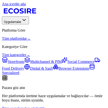
Ana içeriğe atla
Uygulamalar
Platforma Göre
Tüm platformlar
→
Kategoriye Göre
Tüm kategoriler
→
Storefronts
Multichannel & PIM
Social Commerce
Food Delivery
Digital & SaaS
Browser Extensions
Specialized
Pazara göz atın
Her platformda üretime hazır uygulamalar ve bağlayıcılar — ömür
boyu lisans, sürüm uyumlu.