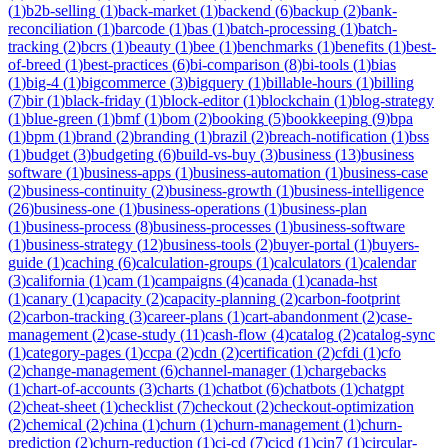
(
1
)
b2b-selling
(
1
)
back-market
(
1
)
backend
(
6
)
backup
(
2
)
bank-
reconciliation
(
1
)
barcode
(
1
)
bas
(
1
)
batch-processing
(
1
)
batch-
tracking
(
2
)
bcrs
(
1
)
beauty
(
1
)
bee
(
1
)
benchmarks
(
1
)
benefits
(
1
)
best-
of-breed
(
1
)
best-practices
(
6
)
bi-comparison
(
8
)
bi-tools
(
1
)
bias
(
1
)
big-4
(
1
)
bigcommerce
(
3
)
bigquery
(
1
)
billable-hours
(
1
)
billing
(
7
)
bir
(
1
)
black-friday
(
1
)
block-editor
(
1
)
blockchain
(
1
)
blog-strategy
(
1
)
blue-green
(
1
)
bmf
(
1
)
bom
(
2
)
booking
(
5
)
bookkeeping
(
9
)
bpa
(
1
)
bpm
(
1
)
brand
(
2
)
branding
(
1
)
brazil
(
2
)
breach-notification
(
1
)
bss
(
1
)
budget
(
3
)
budgeting
(
6
)
build-vs-buy
(
3
)
business
(
13
)
business
software
(
1
)
business-apps
(
1
)
business-automation
(
1
)
business-case
(
2
)
business-continuity
(
2
)
business-growth
(
1
)
business-intelligence
(
26
)
business-one
(
1
)
business-operations
(
1
)
business-plan
(
1
)
business-process
(
8
)
business-processes
(
1
)
business-software
(
1
)
business-strategy
(
12
)
business-tools
(
2
)
buyer-portal
(
1
)
buyers-
guide
(
1
)
caching
(
6
)
calculation-groups
(
1
)
calculators
(
1
)
calendar
(
3
)
california
(
1
)
cam
(
1
)
campaigns
(
4
)
canada
(
1
)
canada-hst
(
1
)
canary
(
1
)
capacity
(
2
)
capacity-planning
(
2
)
carbon-footprint
(
2
)
carbon-tracking
(
3
)
career-plans
(
1
)
cart-abandonment
(
2
)
case-
management
(
2
)
case-study
(
11
)
cash-flow
(
4
)
catalog
(
2
)
catalog-sync
(
1
)
category-pages
(
1
)
ccpa
(
2
)
cdn
(
2
)
certification
(
2
)
cfdi
(
1
)
cfo
(
2
)
change-management
(
6
)
channel-manager
(
1
)
chargebacks
(
1
)
chart-of-accounts
(
3
)
charts
(
1
)
chatbot
(
6
)
chatbots
(
1
)
chatgpt
(
2
)
cheat-sheet
(
1
)
checklist
(
7
)
checkout
(
2
)
checkout-optimization
(
2
)
chemical
(
2
)
china
(
1
)
churn
(
1
)
churn-management
(
1
)
churn-
prediction
(
2
)
churn-reduction
(
1
)
ci-cd
(
7
)
cicd
(
1
)
cin7
(
1
)
circular-