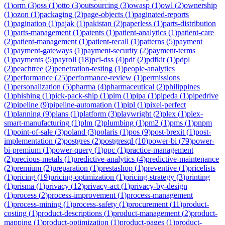
(
1
)
orm
(
3
)
oss
(
1
)
otto
(
3
)
outsourcing
(
3
)
owasp
(
1
)
owl
(
2
)
ownership
(
1
)
ozon
(
1
)
packaging
(
2
)
page-objects
(
1
)
paginated-reports
(
1
)
pagination
(
1
)
pajak
(
1
)
pakistan
(
2
)
paperless
(
1
)
parts-distribution
(
1
)
parts-management
(
1
)
patents
(
1
)
patient-analytics
(
1
)
patient-care
(
2
)
patient-management
(
1
)
patient-recall
(
1
)
patterns
(
5
)
payment
(
1
)
payment-gateways
(
1
)
payment-security
(
2
)
payment-terms
(
1
)
payments
(
5
)
payroll
(
18
)
pci-dss
(
4
)
pdf
(
2
)
pdfkit
(
1
)
pdpl
(
2
)
peachtree
(
2
)
penetration-testing
(
1
)
people-analytics
(
2
)
performance
(
25
)
performance-review
(
1
)
permissions
(
1
)
personalization
(
5
)
pharma
(
4
)
pharmaceutical
(
2
)
philippines
(
1
)
phishing
(
1
)
pick-pack-ship
(
1
)
pim
(
1
)
pipa
(
1
)
pipeda
(
1
)
pipedrive
(
2
)
pipeline
(
9
)
pipeline-automation
(
1
)
pipl
(
1
)
pixel-perfect
(
1
)
planning
(
9
)
plans
(
1
)
platform
(
3
)
playwright
(
2
)
plex
(
1
)
plex-
smart-manufacturing
(
1
)
plm
(
2
)
plumbing
(
1
)
pm2
(
1
)
pms
(
1
)
pnpm
(
1
)
point-of-sale
(
3
)
poland
(
3
)
polaris
(
1
)
pos
(
9
)
post-brexit
(
1
)
post-
implementation
(
2
)
postgres
(
2
)
postgresql
(
10
)
power-bi
(
79
)
power-
bi-premium
(
1
)
power-query
(
1
)
ppc
(
1
)
practice-management
(
2
)
precious-metals
(
1
)
predictive-analytics
(
4
)
predictive-maintenance
(
2
)
premium
(
2
)
preparation
(
1
)
prestashop
(
1
)
preventive
(
1
)
pricelists
(
1
)
pricing
(
19
)
pricing-optimization
(
1
)
pricing-strategy
(
3
)
printing
(
1
)
prisma
(
1
)
privacy
(
12
)
privacy-act
(
1
)
privacy-by-design
(
1
)
process
(
2
)
process-improvement
(
1
)
process-management
(
1
)
process-mining
(
1
)
process-safety
(
1
)
procurement
(
11
)
product-
costing
(
1
)
product-descriptions
(
1
)
product-management
(
2
)
product-
mapping
(
1
)
product-optimization
(
1
)
product-pages
(
1
)
product-