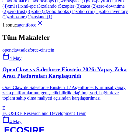
(
1
)
workplace
(
1
)
workshops
(
1
)
workspace
(
1
)
wps-payroll
(
1
)
xero
(
4
)
xml
(
1
)
xml-rpc
(
3
)
zalando
(
5
)
zapier
(
3
)
zatca
(
2
)
zero-downtime
(
2
)
zero-trust
(
3
)
zoho
(
2
)
zoho-books
(
1
)
zoho-crm
(
1
)
zoho-inventory
(
1
)
zoho-one
(
1
)
zustand
(
1
)
1 sonuç
agentforce
Tüm Makaleler
openclaw
salesforce-einstein
4 May
OpenClaw vs Salesforce Einstein 2026: Yapay Zeka
Aracı Platformları Karşılaştırıldı
OpenClaw ile Salesforce Einstein 1 / Agentforce: Kurumsal yapay
zeka platformlarının genişletilebilirlik, dağıtım, veri, bağlılık ve
toplam sahip olma maliyeti açısından karşılaştırılması.
E
ECOSIRE Research and Development Team
4 May