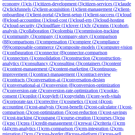
economy
(
1
)
cis
(
1
)
citizen-development
(
3
)
citizen-services
(
1
)
claude
(
2
)
clickfunnels
(
2
)
client-acquisition
(
1
)
client-management
(
2
)
client-
onboarding
(
1
)
client-portal
(
2
)
client-setup
(
1
)
client-success
(
1
)
cloud
(
8
)
cloud-accounting
(
1
)
cloud-cost
(
1
)
cloud-erp
(
3
)
cloud-hosting
(
2
)
cloud-security
(
2
)
cloudflare
(
1
)
clover
(
1
)
clv
(
2
)
cmms
(
1
)
cohort-
analysis
(
2
)
collaboration
(
3
)
colombia
(
1
)
commission-tracking
(
1
)
community
(
3
)
company
(
1
)
company-story
(
1
)
comparison
(
88
)
comparisons
(
1
)
compensation
(
1
)
compiere
(
2
)
compliance
(
99
)
composable-commerce
(
2
)
composite-models
(
1
)
computer-vision
(
1
)
configuration
(
1
)
connector
(
8
)
connector-comparison
(
1
)
connectors
(
1
)
consolidation
(
3
)
construction
(
2
)
construction-
analytics
(
1
)
consultancy
(
2
)
consulting
(
3
)
containers
(
3
)
content
(
1
)
content-management
(
2
)
content-marketing
(
3
)
continuous-
improvement
(
1
)
contract-management
(
1
)
contract-review
(
1
)
contracts
(
3
)
conversation-ai
(
1
)
conversation-design
(
1
)
conversational-ai
(
3
)
conversion
(
8
)
conversion-optimization
(
7
)
conversion-rate
(
2
)
conversion-rate-optimization
(
1
)
cookie-
consent
(
1
)
copilot
(
1
)
copyleft
(
1
)
copyrights
(
1
)
core-web-vitals
(
5
)
corporate-tax
(
1
)
corrective
(
1
)
cosmetics
(
1
)
cost
(
4
)
cost-
accounting
(
1
)
cost-analysis
(
3
)
cost-benefit
(
2
)
cost-calculator
(
1
)
cost-
comparison
(
2
)
cost-optimization
(
5
)
cost-reduction
(
1
)
cost-savings
(
1
)
cost-tracking
(
2
)
coupang
(
1
)
course-creation
(
1
)
courses
(
3
)
cpa
(
1
)
cpq
(
1
)
cpra
(
1
)
credit-management
(
1
)
crewai
(
2
)
criteria
(
1
)
crm
(
44
)
crm-analytics
(
1
)
crm-comparison
(
5
)
crm-integration
(
2
)
crm-
migration
(
2
)
cro
(
2
)
cross-border
(
8
)
cross-platform
(
1
)
cross-sell