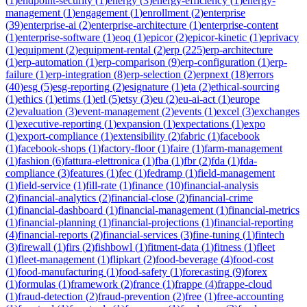
(
1
)
endpoint-security
(
1
)
energy
(
3
)
energy-efficiency
(
1
)
energy-
management
(
1
)
engagement
(
1
)
enrollment
(
2
)
enterprise
(
39
)
enterprise-ai
(
2
)
enterprise-architecture
(
1
)
enterprise-content
(
1
)
enterprise-software
(
1
)
eoq
(
1
)
epicor
(
2
)
epicor-kinetic
(
1
)
eprivacy
(
1
)
equipment
(
2
)
equipment-rental
(
2
)
erp
(
225
)
erp-architecture
(
1
)
erp-automation
(
1
)
erp-comparison
(
9
)
erp-configuration
(
1
)
erp-
failure
(
1
)
erp-integration
(
8
)
erp-selection
(
2
)
erpnext
(
18
)
errors
(
40
)
esg
(
5
)
esg-reporting
(
2
)
esignature
(
1
)
eta
(
2
)
ethical-sourcing
(
1
)
ethics
(
1
)
etims
(
1
)
etl
(
5
)
etsy
(
3
)
eu
(
2
)
eu-ai-act
(
1
)
europe
(
2
)
evaluation
(
3
)
event-management
(
2
)
events
(
1
)
excel
(
3
)
exchanges
(
1
)
executive-reporting
(
1
)
expansion
(
1
)
expectations
(
1
)
expo
(
1
)
export-compliance
(
1
)
extensibility
(
2
)
fabric
(
1
)
facebook
(
1
)
facebook-shops
(
1
)
factory-floor
(
1
)
faire
(
1
)
farm-management
(
1
)
fashion
(
6
)
fattura-elettronica
(
1
)
fba
(
1
)
fbr
(
2
)
fda
(
1
)
fda-
compliance
(
3
)
features
(
1
)
fec
(
1
)
fedramp
(
1
)
field-management
(
1
)
field-service
(
1
)
fill-rate
(
1
)
finance
(
10
)
financial-analysis
(
2
)
financial-analytics
(
2
)
financial-close
(
2
)
financial-crime
(
1
)
financial-dashboard
(
1
)
financial-management
(
1
)
financial-metrics
(
1
)
financial-planning
(
1
)
financial-projections
(
1
)
financial-reporting
(
4
)
financial-reports
(
2
)
financial-services
(
3
)
fine-tuning
(
1
)
fintech
(
3
)
firewall
(
1
)
firs
(
2
)
fishbowl
(
1
)
fitment-data
(
1
)
fitness
(
1
)
fleet
(
1
)
fleet-management
(
1
)
flipkart
(
2
)
food-beverage
(
4
)
food-cost
(
1
)
food-manufacturing
(
1
)
food-safety
(
1
)
forecasting
(
9
)
forex
(
1
)
formulas
(
1
)
framework
(
2
)
france
(
1
)
frappe
(
4
)
frappe-cloud
(
1
)
fraud-detection
(
2
)
fraud-prevention
(
2
)
free
(
1
)
free-accounting