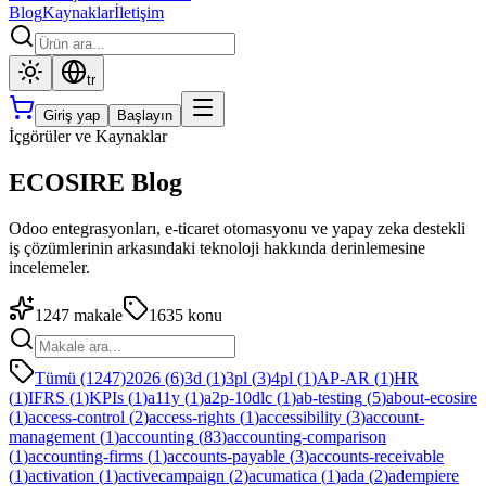
Blog
Kaynaklar
İletişim
tr
Giriş yap
Başlayın
İçgörüler ve Kaynaklar
ECOSIRE Blog
Odoo entegrasyonları, e-ticaret otomasyonu ve yapay zeka destekli
iş çözümlerinin arkasındaki teknoloji hakkında derinlemesine
incelemeler.
1247
makale
1635
konu
Tümü (1247)
2026
(
6
)
3d
(
1
)
3pl
(
3
)
4pl
(
1
)
AP-AR
(
1
)
HR
(
1
)
IFRS
(
1
)
KPIs
(
1
)
a11y
(
1
)
a2p-10dlc
(
1
)
ab-testing
(
5
)
about-ecosire
(
1
)
access-control
(
2
)
access-rights
(
1
)
accessibility
(
3
)
account-
management
(
1
)
accounting
(
83
)
accounting-comparison
(
1
)
accounting-firms
(
1
)
accounts-payable
(
3
)
accounts-receivable
(
1
)
activation
(
1
)
activecampaign
(
2
)
acumatica
(
1
)
ada
(
2
)
adempiere