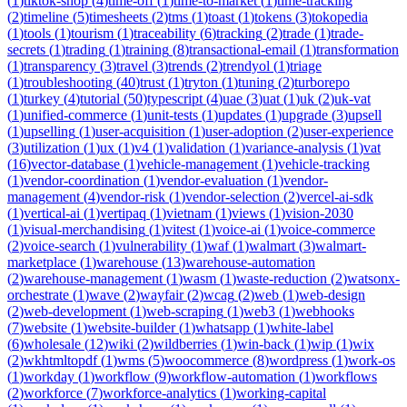
(
1
)
tiktok-shop
(
4
)
time-off
(
1
)
time-to-market
(
1
)
time-tracking
(
2
)
timeline
(
5
)
timesheets
(
2
)
tms
(
1
)
toast
(
1
)
tokens
(
3
)
tokopedia
(
1
)
tools
(
1
)
tourism
(
1
)
traceability
(
6
)
tracking
(
2
)
trade
(
1
)
trade-
secrets
(
1
)
trading
(
1
)
training
(
8
)
transactional-email
(
1
)
transformation
(
1
)
transparency
(
3
)
travel
(
3
)
trends
(
2
)
trendyol
(
1
)
triage
(
1
)
troubleshooting
(
40
)
trust
(
1
)
tryton
(
1
)
tuning
(
2
)
turborepo
(
1
)
turkey
(
4
)
tutorial
(
50
)
typescript
(
4
)
uae
(
3
)
uat
(
1
)
uk
(
2
)
uk-vat
(
1
)
unified-commerce
(
1
)
unit-tests
(
1
)
updates
(
1
)
upgrade
(
3
)
upsell
(
1
)
upselling
(
1
)
user-acquisition
(
1
)
user-adoption
(
2
)
user-experience
(
3
)
utilization
(
1
)
ux
(
1
)
v4
(
1
)
validation
(
1
)
variance-analysis
(
1
)
vat
(
16
)
vector-database
(
1
)
vehicle-management
(
1
)
vehicle-tracking
(
1
)
vendor-coordination
(
1
)
vendor-evaluation
(
1
)
vendor-
management
(
4
)
vendor-risk
(
1
)
vendor-selection
(
2
)
vercel-ai-sdk
(
1
)
vertical-ai
(
1
)
vertipaq
(
1
)
vietnam
(
1
)
views
(
1
)
vision-2030
(
1
)
visual-merchandising
(
1
)
vitest
(
1
)
voice-ai
(
1
)
voice-commerce
(
2
)
voice-search
(
1
)
vulnerability
(
1
)
waf
(
1
)
walmart
(
3
)
walmart-
marketplace
(
1
)
warehouse
(
13
)
warehouse-automation
(
2
)
warehouse-management
(
1
)
wasm
(
1
)
waste-reduction
(
2
)
watsonx-
orchestrate
(
1
)
wave
(
2
)
wayfair
(
2
)
wcag
(
2
)
web
(
1
)
web-design
(
2
)
web-development
(
1
)
web-scraping
(
1
)
web3
(
1
)
webhooks
(
7
)
website
(
1
)
website-builder
(
1
)
whatsapp
(
1
)
white-label
(
6
)
wholesale
(
12
)
wiki
(
2
)
wildberries
(
1
)
win-back
(
1
)
wip
(
1
)
wix
(
2
)
wkhtmltopdf
(
1
)
wms
(
5
)
woocommerce
(
8
)
wordpress
(
1
)
work-os
(
1
)
workday
(
1
)
workflow
(
9
)
workflow-automation
(
1
)
workflows
(
2
)
workforce
(
7
)
workforce-analytics
(
1
)
working-capital