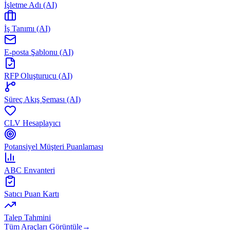
İşletme Adı (AI)
İş Tanımı (AI)
E-posta Şablonu (AI)
RFP Oluşturucu (AI)
Süreç Akış Şeması (AI)
CLV Hesaplayıcı
Potansiyel Müşteri Puanlaması
ABC Envanteri
Satıcı Puan Kartı
Talep Tahmini
Tüm Araçları Görüntüle
→