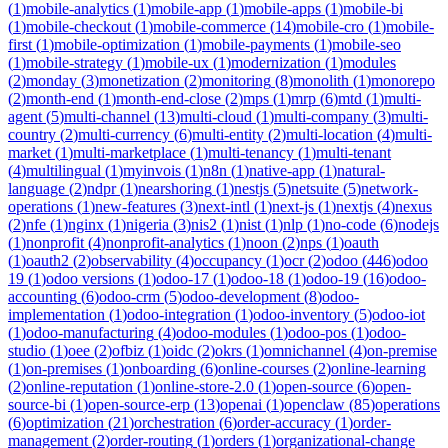
(
1
)
mobile-analytics
(
1
)
mobile-app
(
1
)
mobile-apps
(
1
)
mobile-bi
(
1
)
mobile-checkout
(
1
)
mobile-commerce
(
14
)
mobile-cro
(
1
)
mobile-
first
(
1
)
mobile-optimization
(
1
)
mobile-payments
(
1
)
mobile-seo
(
1
)
mobile-strategy
(
1
)
mobile-ux
(
1
)
modernization
(
1
)
modules
(
2
)
monday
(
3
)
monetization
(
2
)
monitoring
(
8
)
monolith
(
1
)
monorepo
(
2
)
month-end
(
1
)
month-end-close
(
2
)
mps
(
1
)
mrp
(
6
)
mtd
(
1
)
multi-
agent
(
5
)
multi-channel
(
13
)
multi-cloud
(
1
)
multi-company
(
3
)
multi-
country
(
2
)
multi-currency
(
6
)
multi-entity
(
2
)
multi-location
(
4
)
multi-
market
(
1
)
multi-marketplace
(
1
)
multi-tenancy
(
1
)
multi-tenant
(
4
)
multilingual
(
1
)
myinvois
(
1
)
n8n
(
1
)
native-app
(
1
)
natural-
language
(
2
)
ndpr
(
1
)
nearshoring
(
1
)
nestjs
(
5
)
netsuite
(
5
)
network-
operations
(
1
)
new-features
(
3
)
next-intl
(
1
)
next-js
(
1
)
nextjs
(
4
)
nexus
(
2
)
nfe
(
1
)
nginx
(
1
)
nigeria
(
3
)
nis2
(
1
)
nist
(
1
)
nlp
(
1
)
no-code
(
6
)
nodejs
(
1
)
nonprofit
(
4
)
nonprofit-analytics
(
1
)
noon
(
2
)
nps
(
1
)
oauth
(
1
)
oauth2
(
2
)
observability
(
4
)
occupancy
(
1
)
ocr
(
2
)
odoo
(
446
)
odoo
19
(
1
)
odoo versions
(
1
)
odoo-17
(
1
)
odoo-18
(
1
)
odoo-19
(
16
)
odoo-
accounting
(
6
)
odoo-crm
(
5
)
odoo-development
(
8
)
odoo-
implementation
(
1
)
odoo-integration
(
1
)
odoo-inventory
(
5
)
odoo-iot
(
1
)
odoo-manufacturing
(
4
)
odoo-modules
(
1
)
odoo-pos
(
1
)
odoo-
studio
(
1
)
oee
(
2
)
ofbiz
(
1
)
oidc
(
2
)
okrs
(
1
)
omnichannel
(
4
)
on-premise
(
1
)
on-premises
(
1
)
onboarding
(
6
)
online-courses
(
2
)
online-learning
(
2
)
online-reputation
(
1
)
online-store-2.0
(
1
)
open-source
(
6
)
open-
source-bi
(
1
)
open-source-erp
(
13
)
openai
(
1
)
openclaw
(
85
)
operations
(
6
)
optimization
(
21
)
orchestration
(
6
)
order-accuracy
(
1
)
order-
management
(
2
)
order-routing
(
1
)
orders
(
1
)
organizational-change