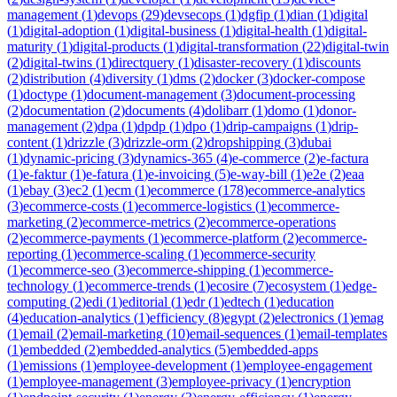
management
(
1
)
devops
(
29
)
devsecops
(
1
)
dgfip
(
1
)
dian
(
1
)
digital
(
1
)
digital-adoption
(
1
)
digital-business
(
1
)
digital-health
(
1
)
digital-
maturity
(
1
)
digital-products
(
1
)
digital-transformation
(
22
)
digital-twin
(
2
)
digital-twins
(
1
)
directquery
(
1
)
disaster-recovery
(
1
)
discounts
(
2
)
distribution
(
4
)
diversity
(
1
)
dms
(
2
)
docker
(
3
)
docker-compose
(
1
)
doctype
(
1
)
document-management
(
3
)
document-processing
(
2
)
documentation
(
2
)
documents
(
4
)
dolibarr
(
1
)
domo
(
1
)
donor-
management
(
2
)
dpa
(
1
)
dpdp
(
1
)
dpo
(
1
)
drip-campaigns
(
1
)
drip-
content
(
1
)
drizzle
(
3
)
drizzle-orm
(
2
)
dropshipping
(
3
)
dubai
(
1
)
dynamic-pricing
(
3
)
dynamics-365
(
4
)
e-commerce
(
2
)
e-factura
(
1
)
e-faktur
(
1
)
e-fatura
(
1
)
e-invoicing
(
5
)
e-way-bill
(
1
)
e2e
(
2
)
eaa
(
1
)
ebay
(
3
)
ec2
(
1
)
ecm
(
1
)
ecommerce
(
178
)
ecommerce-analytics
(
3
)
ecommerce-costs
(
1
)
ecommerce-logistics
(
1
)
ecommerce-
marketing
(
2
)
ecommerce-metrics
(
2
)
ecommerce-operations
(
2
)
ecommerce-payments
(
1
)
ecommerce-platform
(
2
)
ecommerce-
reporting
(
1
)
ecommerce-scaling
(
1
)
ecommerce-security
(
1
)
ecommerce-seo
(
3
)
ecommerce-shipping
(
1
)
ecommerce-
technology
(
1
)
ecommerce-trends
(
1
)
ecosire
(
7
)
ecosystem
(
1
)
edge-
computing
(
2
)
edi
(
1
)
editorial
(
1
)
edr
(
1
)
edtech
(
1
)
education
(
4
)
education-analytics
(
1
)
efficiency
(
8
)
egypt
(
2
)
electronics
(
1
)
emag
(
1
)
email
(
2
)
email-marketing
(
10
)
email-sequences
(
1
)
email-templates
(
1
)
embedded
(
2
)
embedded-analytics
(
5
)
embedded-apps
(
1
)
emissions
(
1
)
employee-development
(
1
)
employee-engagement
(
1
)
employee-management
(
3
)
employee-privacy
(
1
)
encryption