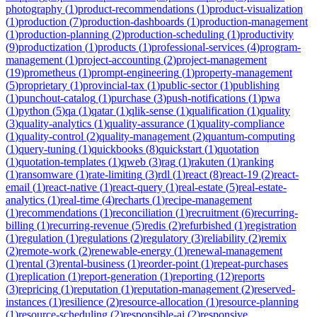
photography
(
1
)
product-recommendations
(
1
)
product-visualization
(
1
)
production
(
7
)
production-dashboards
(
1
)
production-management
(
1
)
production-planning
(
2
)
production-scheduling
(
1
)
productivity
(
9
)
productization
(
1
)
products
(
1
)
professional-services
(
4
)
program-
management
(
1
)
project-accounting
(
2
)
project-management
(
19
)
prometheus
(
1
)
prompt-engineering
(
1
)
property-management
(
5
)
proprietary
(
1
)
provincial-tax
(
1
)
public-sector
(
1
)
publishing
(
1
)
punchout-catalog
(
1
)
purchase
(
3
)
push-notifications
(
1
)
pwa
(
1
)
python
(
5
)
qa
(
1
)
qatar
(
1
)
qlik-sense
(
1
)
qualification
(
1
)
quality
(
3
)
quality-analytics
(
1
)
quality-assurance
(
1
)
quality-compliance
(
1
)
quality-control
(
2
)
quality-management
(
2
)
quantum-computing
(
1
)
query-tuning
(
1
)
quickbooks
(
8
)
quickstart
(
1
)
quotation
(
1
)
quotation-templates
(
1
)
qweb
(
3
)
rag
(
1
)
rakuten
(
1
)
ranking
(
1
)
ransomware
(
1
)
rate-limiting
(
3
)
rdl
(
1
)
react
(
8
)
react-19
(
2
)
react-
email
(
1
)
react-native
(
1
)
react-query
(
1
)
real-estate
(
5
)
real-estate-
analytics
(
1
)
real-time
(
4
)
recharts
(
1
)
recipe-management
(
1
)
recommendations
(
1
)
reconciliation
(
1
)
recruitment
(
6
)
recurring-
billing
(
1
)
recurring-revenue
(
5
)
redis
(
2
)
refurbished
(
1
)
registration
(
1
)
regulation
(
1
)
regulations
(
2
)
regulatory
(
3
)
reliability
(
2
)
remix
(
2
)
remote-work
(
2
)
renewable-energy
(
1
)
renewal-management
(
1
)
rental
(
3
)
rental-business
(
1
)
reorder-point
(
1
)
repeat-purchases
(
1
)
replication
(
1
)
report-generation
(
1
)
reporting
(
12
)
reports
(
3
)
repricing
(
1
)
reputation
(
1
)
reputation-management
(
2
)
reserved-
instances
(
1
)
resilience
(
2
)
resource-allocation
(
1
)
resource-planning
(
1
)
resource-scheduling
(
2
)
responsible-ai
(
2
)
responsive