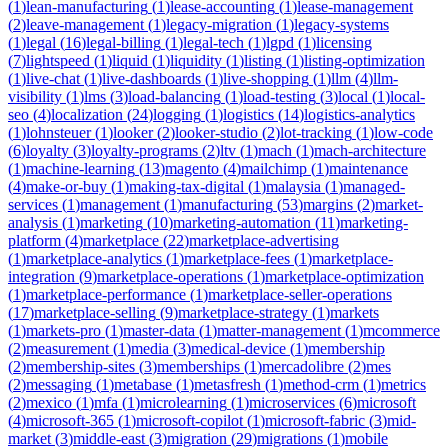
(
1
)
lean-manufacturing
(
1
)
lease-accounting
(
1
)
lease-management
(
2
)
leave-management
(
1
)
legacy-migration
(
1
)
legacy-systems
(
1
)
legal
(
16
)
legal-billing
(
1
)
legal-tech
(
1
)
lgpd
(
1
)
licensing
(
7
)
lightspeed
(
1
)
liquid
(
1
)
liquidity
(
1
)
listing
(
1
)
listing-optimization
(
1
)
live-chat
(
1
)
live-dashboards
(
1
)
live-shopping
(
1
)
llm
(
4
)
llm-
visibility
(
1
)
lms
(
3
)
load-balancing
(
1
)
load-testing
(
3
)
local
(
1
)
local-
seo
(
4
)
localization
(
24
)
logging
(
1
)
logistics
(
14
)
logistics-analytics
(
1
)
lohnsteuer
(
1
)
looker
(
2
)
looker-studio
(
2
)
lot-tracking
(
1
)
low-code
(
6
)
loyalty
(
3
)
loyalty-programs
(
2
)
ltv
(
1
)
mach
(
1
)
mach-architecture
(
1
)
machine-learning
(
13
)
magento
(
4
)
mailchimp
(
1
)
maintenance
(
4
)
make-or-buy
(
1
)
making-tax-digital
(
1
)
malaysia
(
1
)
managed-
services
(
1
)
management
(
1
)
manufacturing
(
53
)
margins
(
2
)
market-
analysis
(
1
)
marketing
(
10
)
marketing-automation
(
11
)
marketing-
platform
(
4
)
marketplace
(
22
)
marketplace-advertising
(
1
)
marketplace-analytics
(
1
)
marketplace-fees
(
1
)
marketplace-
integration
(
9
)
marketplace-operations
(
1
)
marketplace-optimization
(
1
)
marketplace-performance
(
1
)
marketplace-seller-operations
(
17
)
marketplace-selling
(
9
)
marketplace-strategy
(
1
)
markets
(
1
)
markets-pro
(
1
)
master-data
(
1
)
matter-management
(
1
)
mcommerce
(
2
)
measurement
(
1
)
media
(
3
)
medical-device
(
1
)
membership
(
2
)
membership-sites
(
3
)
memberships
(
1
)
mercadolibre
(
2
)
mes
(
2
)
messaging
(
1
)
metabase
(
1
)
metasfresh
(
1
)
method-crm
(
1
)
metrics
(
2
)
mexico
(
1
)
mfa
(
1
)
microlearning
(
1
)
microservices
(
6
)
microsoft
(
4
)
microsoft-365
(
1
)
microsoft-copilot
(
1
)
microsoft-fabric
(
3
)
mid-
market
(
3
)
middle-east
(
3
)
migration
(
29
)
migrations
(
1
)
mobile