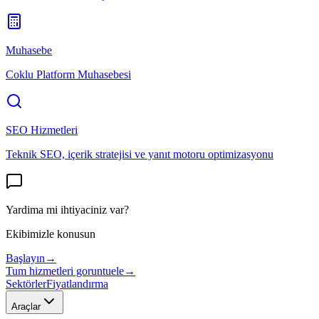
Muhasebe
Coklu Platform Muhasebesi
SEO Hizmetleri
Teknik SEO, içerik stratejisi ve yanıt motoru optimizasyonu
Yardima mi ihtiyaciniz var?
Ekibimizle konusun
Başlayın
→
Tum hizmetleri goruntuele
→
Sektörler
Fiyatlandırma
Araçlar