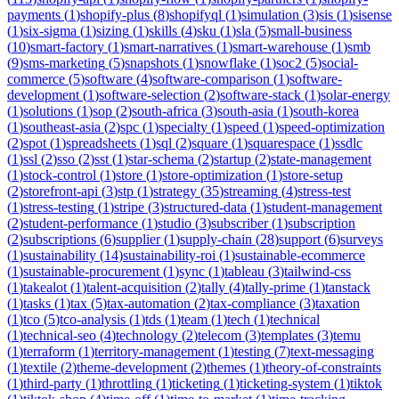
payments
(
1
)
shopify-plus
(
8
)
shopifyql
(
1
)
simulation
(
3
)
sis
(
1
)
sisense
(
1
)
six-sigma
(
1
)
sizing
(
1
)
skills
(
4
)
sku
(
1
)
sla
(
5
)
small-business
(
10
)
smart-factory
(
1
)
smart-narratives
(
1
)
smart-warehouse
(
1
)
smb
(
9
)
sms-marketing
(
5
)
snapshots
(
1
)
snowflake
(
1
)
soc2
(
5
)
social-
commerce
(
5
)
software
(
4
)
software-comparison
(
1
)
software-
development
(
1
)
software-selection
(
2
)
software-stack
(
1
)
solar-energy
(
1
)
solutions
(
1
)
sop
(
2
)
south-africa
(
3
)
south-asia
(
1
)
south-korea
(
1
)
southeast-asia
(
2
)
spc
(
1
)
specialty
(
1
)
speed
(
1
)
speed-optimization
(
2
)
spot
(
1
)
spreadsheets
(
1
)
sql
(
2
)
square
(
1
)
squarespace
(
1
)
ssdlc
(
1
)
ssl
(
2
)
sso
(
2
)
sst
(
1
)
star-schema
(
2
)
startup
(
2
)
state-management
(
1
)
stock-control
(
1
)
store
(
1
)
store-optimization
(
1
)
store-setup
(
2
)
storefront-api
(
3
)
stp
(
1
)
strategy
(
35
)
streaming
(
4
)
stress-test
(
1
)
stress-testing
(
1
)
stripe
(
3
)
structured-data
(
1
)
student-management
(
2
)
student-performance
(
1
)
studio
(
3
)
subscriber
(
1
)
subscription
(
2
)
subscriptions
(
6
)
supplier
(
1
)
supply-chain
(
28
)
support
(
6
)
surveys
(
1
)
sustainability
(
14
)
sustainability-roi
(
1
)
sustainable-ecommerce
(
1
)
sustainable-procurement
(
1
)
sync
(
1
)
tableau
(
3
)
tailwind-css
(
1
)
takealot
(
1
)
talent-acquisition
(
2
)
tally
(
4
)
tally-prime
(
1
)
tanstack
(
1
)
tasks
(
1
)
tax
(
5
)
tax-automation
(
2
)
tax-compliance
(
3
)
taxation
(
1
)
tco
(
5
)
tco-analysis
(
1
)
tds
(
1
)
team
(
1
)
tech
(
1
)
technical
(
1
)
technical-seo
(
4
)
technology
(
2
)
telecom
(
3
)
templates
(
3
)
temu
(
1
)
terraform
(
1
)
territory-management
(
1
)
testing
(
7
)
text-messaging
(
1
)
textile
(
2
)
theme-development
(
2
)
themes
(
1
)
theory-of-constraints
(
1
)
third-party
(
1
)
throttling
(
1
)
ticketing
(
1
)
ticketing-system
(
1
)
tiktok