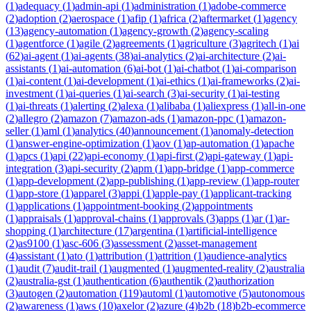
(
1
)
adequacy
(
1
)
admin-api
(
1
)
administration
(
1
)
adobe-commerce
(
2
)
adoption
(
2
)
aerospace
(
1
)
afip
(
1
)
africa
(
2
)
aftermarket
(
1
)
agency
(
13
)
agency-automation
(
1
)
agency-growth
(
2
)
agency-scaling
(
1
)
agentforce
(
1
)
agile
(
2
)
agreements
(
1
)
agriculture
(
3
)
agritech
(
1
)
ai
(
62
)
ai-agent
(
1
)
ai-agents
(
38
)
ai-analytics
(
2
)
ai-architecture
(
2
)
ai-
assistants
(
1
)
ai-automation
(
6
)
ai-bot
(
1
)
ai-chatbot
(
1
)
ai-comparison
(
1
)
ai-content
(
1
)
ai-development
(
1
)
ai-ethics
(
1
)
ai-frameworks
(
2
)
ai-
investment
(
1
)
ai-queries
(
1
)
ai-search
(
3
)
ai-security
(
1
)
ai-testing
(
1
)
ai-threats
(
1
)
alerting
(
2
)
alexa
(
1
)
alibaba
(
1
)
aliexpress
(
1
)
all-in-one
(
2
)
allegro
(
2
)
amazon
(
7
)
amazon-ads
(
1
)
amazon-ppc
(
1
)
amazon-
seller
(
1
)
aml
(
1
)
analytics
(
40
)
announcement
(
1
)
anomaly-detection
(
1
)
answer-engine-optimization
(
1
)
aov
(
1
)
ap-automation
(
1
)
apache
(
1
)
apcs
(
1
)
api
(
22
)
api-economy
(
1
)
api-first
(
2
)
api-gateway
(
1
)
api-
integration
(
3
)
api-security
(
2
)
apm
(
1
)
app-bridge
(
1
)
app-commerce
(
1
)
app-development
(
2
)
app-publishing
(
1
)
app-review
(
1
)
app-router
(
1
)
app-store
(
1
)
apparel
(
3
)
appi
(
1
)
apple-pay
(
1
)
applicant-tracking
(
1
)
applications
(
1
)
appointment-booking
(
2
)
appointments
(
1
)
appraisals
(
1
)
approval-chains
(
1
)
approvals
(
3
)
apps
(
1
)
ar
(
1
)
ar-
shopping
(
1
)
architecture
(
17
)
argentina
(
1
)
artificial-intelligence
(
2
)
as9100
(
1
)
asc-606
(
3
)
assessment
(
2
)
asset-management
(
4
)
assistant
(
1
)
ato
(
1
)
attribution
(
1
)
attrition
(
1
)
audience-analytics
(
1
)
audit
(
7
)
audit-trail
(
1
)
augmented
(
1
)
augmented-reality
(
2
)
australia
(
2
)
australia-gst
(
1
)
authentication
(
6
)
authentik
(
2
)
authorization
(
3
)
autogen
(
2
)
automation
(
119
)
automl
(
1
)
automotive
(
5
)
autonomous
(
2
)
awareness
(
1
)
aws
(
10
)
axelor
(
2
)
azure
(
4
)
b2b
(
18
)
b2b-ecommerce