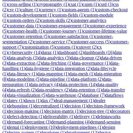
(
1
)
cross-selling
(
1
)
cryptography
(
1
)
csat
(
1
)
cspm
(
1
)
csrd
(
3
)
css
(
2
)
csv
(
1
)
culture
(
1
)
currency
(
1
)
custom-agents
(
1
)
custom-checkout
(
1
)
custom-development
(
1
)
custom-fields
(
1
)
custom-module
(
1
)
custom-orders
(
2
)
custom-skills
(
2
)
customer-analytics
(
2
)
customer-data
(
1
)
customer-engagement
(
3
)
customer-experience
(
5
)
customer-health
(
1
)
customer-journey
(
1
)
customer-lifetime-value
(
3
)
customer-retention
(
5
)
customer-satisfaction
(
1
)
customer-
segmentation
(
2
)
customer-service
(
7
)
customer-success
(
5
)
customer-
support
(
7
)
customization
(
5
)
customs
(
1
)
cutover
(
2
)
cx
(
1
)
cybersecurity
(
14
)
daraz
(
1
)
dashboard
(
2
)
dashboards
(
16
)
data
(
5
)
data-analysis
(
3
)
data-analytics
(
3
)
data-cleanup
(
2
)
data-driven
(
3
)
data-extraction
(
2
)
data-fetching
(
1
)
data-governance
(
1
)
data-
handling
(
1
)
data-hygiene
(
1
)
data-integration
(
2
)
data-lifecycle
(
1
)
data-literacy
(
1
)
data-mapping
(
1
)
data-mesh
(
1
)
data-migration
(
8
)
data-modeling
(
5
)
data-pipeline
(
1
)
data-platform
(
2
)
data-
preparation
(
1
)
data-privacy
(
4
)
data-protection
(
14
)
data-quality
(
4
)
data-refresh
(
2
)
data-residency
(
2
)
data-retention
(
1
)
data-transfer
(
4
)
data-visualization
(
5
)
data-warehouse
(
2
)
database
(
7
)
dataflows
(
1
)
datev
(
1
)
dawn
(
1
)
dax
(
7
)
deal-management
(
1
)
dealer
(
1
)
debugging
(
1
)
decentralized
(
1
)
decision
(
1
)
decision-framework
(
1
)
decision-making
(
1
)
decision-matrix
(
1
)
decision-tree
(
1
)
decorators
(
1
)
defect-detection
(
1
)
deliverability
(
1
)
delivery
(
1
)
delmiaworks
(
1
)
demand-forecasting
(
3
)
demand-planning
(
4
)
demand-sensing
(
1
)
dental
(
1
)
deployment
(
10
)
deployment-pipelines
(
1
)
design
(
2
)
design-system
(
1
)
developer
(
1
)
development
(
13
)
device-