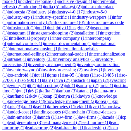
mode
(
1
)
incident-response
(
3
)
inclusive-design
(
1
)
incremental-
refresh
(
2
)
indexing
(
1
)
india
(
5
)
india-gst
(
2
)
india-marketplace
(
1
)
indonesia
(
2
)
industry
(
4
)
industry-4-0
(
17
)
industry-5-0
(
1
)
industry-erp
(
1
)
industry-specific
(
1
)
industry-wrappers
(
1
)
infor
(
1
)
information-security
(
2
)
infrastructure
(
10
)
infrastructure-as-code
(
1
)
infusionsoft
(
1
)
inp
(
1
)
insightly
(
1
)
insights
(
2
)
inspection
(
1
)
instagram
(
1
)
instagram-shopping
(
2
)
installation
(
1
)
integration
(
63
)
intellectual-property
(
1
)
inter-company
(
1
)
intercompany
(
4
)
internal-controls
(
1
)
internal-documentation
(
1
)
international
(
11
)
international-expansion
(
1
)
international-logistics
(
1
)
international-selling
(
2
)
international-trade
(
1
)
internationalization
(
2
)
intranet
(
1
)
inventory
(
33
)
inventory-analytics
(
1
)
inventory-
forecasting
(
1
)
inventory-management
(
5
)
inventory-optimization
(
1
)
inventory-sync
(
4
)
invoice-processing
(
2
)
invoices
(
1
)
invoicing
(
1
)
ios-android
(
1
)
iot
(
11
)
iqms
(
1
)
isa-95
(
1
)
isms
(
1
)
iso-13485
(
1
)
iso-
27001
(
3
)
iso-9001
(
1
)
italy
(
1
)
iva
(
2
)
jamstack
(
1
)
japan
(
2
)
javascript
(
1
)
jewelry
(
1
)
jit
(
1
)
job-costing
(
2
)
jpk
(
1
)
json-rpc
(
2
)
jumia
(
1
)
just-in-
time
(
1
)
jwt
(
1
)
k6
(
2
)
kafka
(
1
)
kanban
(
3
)
katana
(
1
)
katana-mrp
(
1
)
kaufland
(
2
)
kdv
(
1
)
keap
(
2
)
kenya
(
1
)
klaviyo
(
1
)
knowledge
(
1
)
knowledge-base
(
4
)
knowledge-management
(
2
)
korea
(
1
)
kpi
(
3
)
kpis
(
3
)
kra
(
1
)
ksef
(
1
)
kubernetes
(
1
)
kvkk
(
1
)
kyc
(
1
)
labor-law
(
1
)
landed-cost
(
1
)
landing-pages
(
4
)
langchain
(
3
)
large-datasets
(
1
)
latin-america
(
3
)
launch
(
1
)
law-firm
(
1
)
law-firms
(
1
)
lazada
(
1
)
lcp
(
1
)
lead-generation
(
3
)
lead-management
(
2
)
lead-nurture
(
1
)
lead-
nurturing
(
1
)
lead-scoring
(
2
)
lead-tracking
(
1
)
leadership
(
2
)
lean