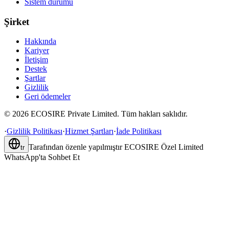
Sistem durumu
Şirket
Hakkında
Kariyer
İletişim
Destek
Şartlar
Gizlilik
Geri ödemeler
©
2026
ECOSIRE Private Limited. Tüm hakları saklıdır.
·
Gizlilik Politikası
·
Hizmet Şartları
·
İade Politikası
Tarafından özenle yapılmıştır
ECOSIRE Özel Limited
tr
WhatsApp'ta Sohbet Et