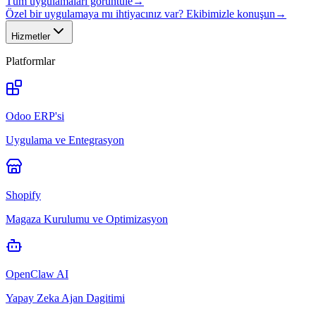
Tüm uygulamaları görüntüle
→
Özel bir uygulamaya mı ihtiyacınız var? Ekibimizle konuşun
→
Hizmetler
Platformlar
Odoo ERP'si
Uygulama ve Entegrasyon
Shopify
Magaza Kurulumu ve Optimizasyon
OpenClaw AI
Yapay Zeka Ajan Dagitimi