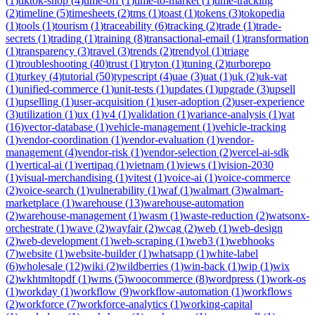
(
1
)
tiktok-shop
(
4
)
time-off
(
1
)
time-to-market
(
1
)
time-tracking
(
2
)
timeline
(
5
)
timesheets
(
2
)
tms
(
1
)
toast
(
1
)
tokens
(
3
)
tokopedia
(
1
)
tools
(
1
)
tourism
(
1
)
traceability
(
6
)
tracking
(
2
)
trade
(
1
)
trade-
secrets
(
1
)
trading
(
1
)
training
(
8
)
transactional-email
(
1
)
transformation
(
1
)
transparency
(
3
)
travel
(
3
)
trends
(
2
)
trendyol
(
1
)
triage
(
1
)
troubleshooting
(
40
)
trust
(
1
)
tryton
(
1
)
tuning
(
2
)
turborepo
(
1
)
turkey
(
4
)
tutorial
(
50
)
typescript
(
4
)
uae
(
3
)
uat
(
1
)
uk
(
2
)
uk-vat
(
1
)
unified-commerce
(
1
)
unit-tests
(
1
)
updates
(
1
)
upgrade
(
3
)
upsell
(
1
)
upselling
(
1
)
user-acquisition
(
1
)
user-adoption
(
2
)
user-experience
(
3
)
utilization
(
1
)
ux
(
1
)
v4
(
1
)
validation
(
1
)
variance-analysis
(
1
)
vat
(
16
)
vector-database
(
1
)
vehicle-management
(
1
)
vehicle-tracking
(
1
)
vendor-coordination
(
1
)
vendor-evaluation
(
1
)
vendor-
management
(
4
)
vendor-risk
(
1
)
vendor-selection
(
2
)
vercel-ai-sdk
(
1
)
vertical-ai
(
1
)
vertipaq
(
1
)
vietnam
(
1
)
views
(
1
)
vision-2030
(
1
)
visual-merchandising
(
1
)
vitest
(
1
)
voice-ai
(
1
)
voice-commerce
(
2
)
voice-search
(
1
)
vulnerability
(
1
)
waf
(
1
)
walmart
(
3
)
walmart-
marketplace
(
1
)
warehouse
(
13
)
warehouse-automation
(
2
)
warehouse-management
(
1
)
wasm
(
1
)
waste-reduction
(
2
)
watsonx-
orchestrate
(
1
)
wave
(
2
)
wayfair
(
2
)
wcag
(
2
)
web
(
1
)
web-design
(
2
)
web-development
(
1
)
web-scraping
(
1
)
web3
(
1
)
webhooks
(
7
)
website
(
1
)
website-builder
(
1
)
whatsapp
(
1
)
white-label
(
6
)
wholesale
(
12
)
wiki
(
2
)
wildberries
(
1
)
win-back
(
1
)
wip
(
1
)
wix
(
2
)
wkhtmltopdf
(
1
)
wms
(
5
)
woocommerce
(
8
)
wordpress
(
1
)
work-os
(
1
)
workday
(
1
)
workflow
(
9
)
workflow-automation
(
1
)
workflows
(
2
)
workforce
(
7
)
workforce-analytics
(
1
)
working-capital