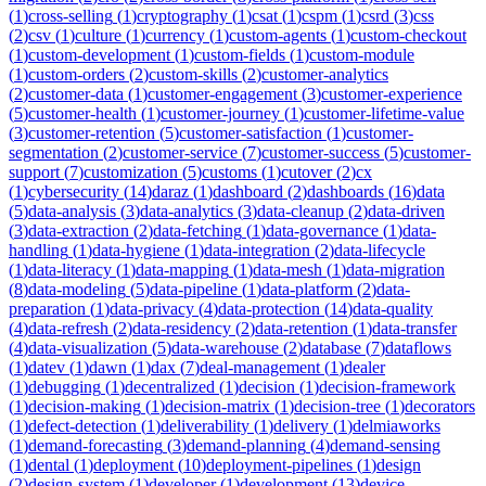
(
1
)
cross-selling
(
1
)
cryptography
(
1
)
csat
(
1
)
cspm
(
1
)
csrd
(
3
)
css
(
2
)
csv
(
1
)
culture
(
1
)
currency
(
1
)
custom-agents
(
1
)
custom-checkout
(
1
)
custom-development
(
1
)
custom-fields
(
1
)
custom-module
(
1
)
custom-orders
(
2
)
custom-skills
(
2
)
customer-analytics
(
2
)
customer-data
(
1
)
customer-engagement
(
3
)
customer-experience
(
5
)
customer-health
(
1
)
customer-journey
(
1
)
customer-lifetime-value
(
3
)
customer-retention
(
5
)
customer-satisfaction
(
1
)
customer-
segmentation
(
2
)
customer-service
(
7
)
customer-success
(
5
)
customer-
support
(
7
)
customization
(
5
)
customs
(
1
)
cutover
(
2
)
cx
(
1
)
cybersecurity
(
14
)
daraz
(
1
)
dashboard
(
2
)
dashboards
(
16
)
data
(
5
)
data-analysis
(
3
)
data-analytics
(
3
)
data-cleanup
(
2
)
data-driven
(
3
)
data-extraction
(
2
)
data-fetching
(
1
)
data-governance
(
1
)
data-
handling
(
1
)
data-hygiene
(
1
)
data-integration
(
2
)
data-lifecycle
(
1
)
data-literacy
(
1
)
data-mapping
(
1
)
data-mesh
(
1
)
data-migration
(
8
)
data-modeling
(
5
)
data-pipeline
(
1
)
data-platform
(
2
)
data-
preparation
(
1
)
data-privacy
(
4
)
data-protection
(
14
)
data-quality
(
4
)
data-refresh
(
2
)
data-residency
(
2
)
data-retention
(
1
)
data-transfer
(
4
)
data-visualization
(
5
)
data-warehouse
(
2
)
database
(
7
)
dataflows
(
1
)
datev
(
1
)
dawn
(
1
)
dax
(
7
)
deal-management
(
1
)
dealer
(
1
)
debugging
(
1
)
decentralized
(
1
)
decision
(
1
)
decision-framework
(
1
)
decision-making
(
1
)
decision-matrix
(
1
)
decision-tree
(
1
)
decorators
(
1
)
defect-detection
(
1
)
deliverability
(
1
)
delivery
(
1
)
delmiaworks
(
1
)
demand-forecasting
(
3
)
demand-planning
(
4
)
demand-sensing
(
1
)
dental
(
1
)
deployment
(
10
)
deployment-pipelines
(
1
)
design
(
2
)
design-system
(
1
)
developer
(
1
)
development
(
13
)
device-