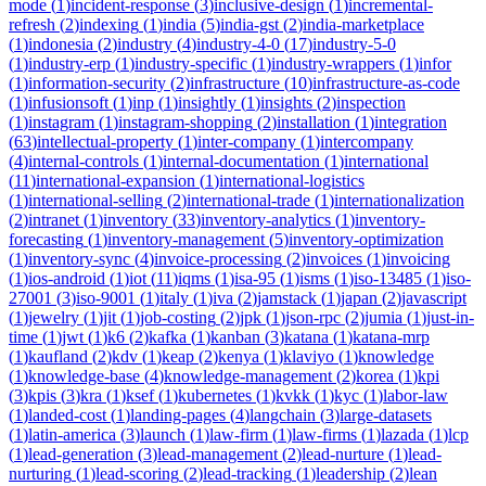
mode
(
1
)
incident-response
(
3
)
inclusive-design
(
1
)
incremental-
refresh
(
2
)
indexing
(
1
)
india
(
5
)
india-gst
(
2
)
india-marketplace
(
1
)
indonesia
(
2
)
industry
(
4
)
industry-4-0
(
17
)
industry-5-0
(
1
)
industry-erp
(
1
)
industry-specific
(
1
)
industry-wrappers
(
1
)
infor
(
1
)
information-security
(
2
)
infrastructure
(
10
)
infrastructure-as-code
(
1
)
infusionsoft
(
1
)
inp
(
1
)
insightly
(
1
)
insights
(
2
)
inspection
(
1
)
instagram
(
1
)
instagram-shopping
(
2
)
installation
(
1
)
integration
(
63
)
intellectual-property
(
1
)
inter-company
(
1
)
intercompany
(
4
)
internal-controls
(
1
)
internal-documentation
(
1
)
international
(
11
)
international-expansion
(
1
)
international-logistics
(
1
)
international-selling
(
2
)
international-trade
(
1
)
internationalization
(
2
)
intranet
(
1
)
inventory
(
33
)
inventory-analytics
(
1
)
inventory-
forecasting
(
1
)
inventory-management
(
5
)
inventory-optimization
(
1
)
inventory-sync
(
4
)
invoice-processing
(
2
)
invoices
(
1
)
invoicing
(
1
)
ios-android
(
1
)
iot
(
11
)
iqms
(
1
)
isa-95
(
1
)
isms
(
1
)
iso-13485
(
1
)
iso-
27001
(
3
)
iso-9001
(
1
)
italy
(
1
)
iva
(
2
)
jamstack
(
1
)
japan
(
2
)
javascript
(
1
)
jewelry
(
1
)
jit
(
1
)
job-costing
(
2
)
jpk
(
1
)
json-rpc
(
2
)
jumia
(
1
)
just-in-
time
(
1
)
jwt
(
1
)
k6
(
2
)
kafka
(
1
)
kanban
(
3
)
katana
(
1
)
katana-mrp
(
1
)
kaufland
(
2
)
kdv
(
1
)
keap
(
2
)
kenya
(
1
)
klaviyo
(
1
)
knowledge
(
1
)
knowledge-base
(
4
)
knowledge-management
(
2
)
korea
(
1
)
kpi
(
3
)
kpis
(
3
)
kra
(
1
)
ksef
(
1
)
kubernetes
(
1
)
kvkk
(
1
)
kyc
(
1
)
labor-law
(
1
)
landed-cost
(
1
)
landing-pages
(
4
)
langchain
(
3
)
large-datasets
(
1
)
latin-america
(
3
)
launch
(
1
)
law-firm
(
1
)
law-firms
(
1
)
lazada
(
1
)
lcp
(
1
)
lead-generation
(
3
)
lead-management
(
2
)
lead-nurture
(
1
)
lead-
nurturing
(
1
)
lead-scoring
(
2
)
lead-tracking
(
1
)
leadership
(
2
)
lean