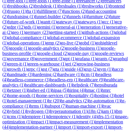
(
1
)
free-tool
(
1
)
free-tools
(
1
)
free-zone
(
1
)
freelancer
(
2
)
freelancers
(
1
)
freshbooks
(
2
)
freshdesk
(
1
)
freshsales
(
1
)
freshworks
(
1
)
frontend
(
3
)
fruugo
(
1
)
fta
(
1
)
fulfillment
(
7
)
functions
(
2
)
fund-accounting
(
2
)
fundraising
(
1
)
funnel-builder
(
2
)
funnels
(
4
)
furniture
(
2
)
future
(
3
)
future-of-work
(
1
)
gantt
(
1
)
gateway
(
1
)
gateways
(
1
)
gcc
(
1
)
gcp
(
2
)
gdpr
(
12
)
gds
(
1
)
gemini
(
1
)
general-ai
(
1
)
generation
(
1
)
generative-
ai
(
2
)
geo
(
1
)
germany
(
23
)
getting-started
(
1
)
github-actions
(
3
)
global
(
3
)
global-compliance
(
1
)
global-ecommerce
(
1
)
global-expansion
(
1
)
global-operations
(
1
)
gmp
(
2
)
go-live
(
2
)
gobd
(
1
)
gohighlevel
(
76
)
google
(
1
)
google-analytics
(
2
)
google-business
(
1
)
google-
business-profile
(
1
)
google-cloud
(
2
)
google-pay
(
1
)
google-reviews
(
1
)
governance
(
8
)
government
(
3
)
gpt
(
1
)
grafana
(
1
)
grants
(
2
)
graphql
(
3
)
green-it
(
1
)
green-warehouse
(
1
)
gri
(
2
)
growing-business
(
1
)
growth
(
1
)
grpc
(
1
)
gst
(
7
)
gta
(
1
)
guide
(
43
)
gxp
(
2
)
gym
(
1
)
haccp
(
2
)
handmade
(
3
)
hardening
(
2
)
hardware
(
1
)
hcm
(
1
)
headless
(
4
)
headless-commerce
(
3
)
headless-erp
(
1
)
healthcare
(
9
)
healthcare-
analytics
(
1
)
healthcare-dashboards
(
1
)
helpdesk
(
7
)
hepsiburada
(
1
)
hetzner
(
1
)
higher-ed
(
1
)
hipaa
(
5
)
hiring
(
4
)
hmac
(
1
)
hmrc
(
2
)
home-goods
(
1
)
home-services
(
1
)
hospitality
(
5
)
hosting
(
3
)
hotel
(
1
)
hotel-management
(
1
)
hr
(
20
)
hr-analytics
(
2
)
hr-automation
(
1
)
hr-
compliance
(
1
)
hrms
(
1
)
hubspot
(
7
)
human-machine
(
1
)
hvac
(
2
)
hybrid
(
1
)
hydrogen
(
3
)
hyperautomation
(
1
)
i18n
(
2
)
iam
(
1
)
ibm
(
1
)
icms
(
1
)
idempiere
(
1
)
idempotency
(
1
)
identity
(
4
)
ifrs-15
(
1
)
image-
optimization
(
1
)
impact
(
1
)
impact-measurement
(
1
)
implementation
(
44
)
implementation-partner
(
1
)
import
(
1
)
import-export
(
1
)
import-