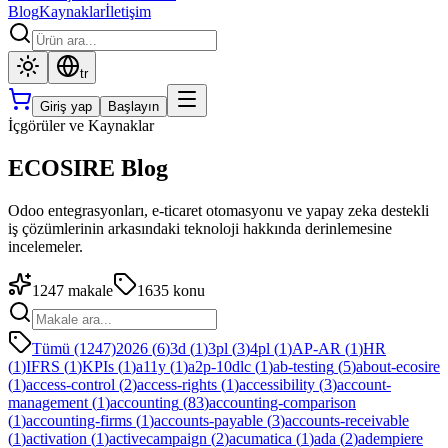
Blog
Kaynaklar
İletişim
tr
Giriş yap
Başlayın
İçgörüler ve Kaynaklar
ECOSIRE Blog
Odoo entegrasyonları, e-ticaret otomasyonu ve yapay zeka destekli
iş çözümlerinin arkasındaki teknoloji hakkında derinlemesine
incelemeler.
1247
makale
1635
konu
Tümü (1247)
2026
(
6
)
3d
(
1
)
3pl
(
3
)
4pl
(
1
)
AP-AR
(
1
)
HR
(
1
)
IFRS
(
1
)
KPIs
(
1
)
a11y
(
1
)
a2p-10dlc
(
1
)
ab-testing
(
5
)
about-ecosire
(
1
)
access-control
(
2
)
access-rights
(
1
)
accessibility
(
3
)
account-
management
(
1
)
accounting
(
83
)
accounting-comparison
(
1
)
accounting-firms
(
1
)
accounts-payable
(
3
)
accounts-receivable
(
1
)
activation
(
1
)
activecampaign
(
2
)
acumatica
(
1
)
ada
(
2
)
adempiere