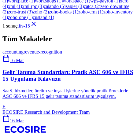
(
1
)
workplace
(
1
)
workshops
(
1
)
workspace
(
1
)
wps-payroll
(
1
)
xero
(
4
)
xml
(
1
)
xml-rpc
(
3
)
zalando
(
5
)
zapier
(
3
)
zatca
(
2
)
zero-downtime
(
2
)
zero-trust
(
3
)
zoho
(
2
)
zoho-books
(
1
)
zoho-crm
(
1
)
zoho-inventory
(
1
)
zoho-one
(
1
)
zustand
(
1
)
1 sonuç
ifrs-15
Tüm Makaleler
accounting
revenue-recognition
16 Mar
Gelir Tanıma Standartları: Pratik ASC 606 ve IFRS
15 Uygulama Kılavuzu
SaaS, hizmetler, üretim ve inşaat işlerine yönelik pratik örneklerle
ASC 606 ve IFRS 15 gelir tanıma standartlarını uygulayın.
E
ECOSIRE Research and Development Team
16 Mar