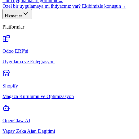
Tüm uygulamaları görüntüle
→
Özel bir uygulamaya mı ihtiyacınız var? Ekibimizle konuşun
→
Hizmetler
Platformlar
Odoo ERP'si
Uygulama ve Entegrasyon
Shopify
Magaza Kurulumu ve Optimizasyon
OpenClaw AI
Yapay Zeka Ajan Dagitimi