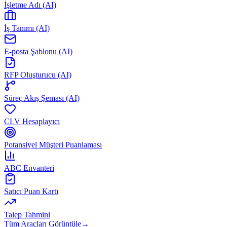
İşletme Adı (AI)
İş Tanımı (AI)
E-posta Şablonu (AI)
RFP Oluşturucu (AI)
Süreç Akış Şeması (AI)
CLV Hesaplayıcı
Potansiyel Müşteri Puanlaması
ABC Envanteri
Satıcı Puan Kartı
Talep Tahmini
Tüm Araçları Görüntüle
→