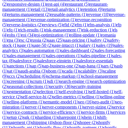
(
2
)
responsive-design
(
1
)
rest-api
(
4
)
restaurant
(
5
)
restaurant-
management
(
1
)
retail
(
13
)
retail-analytics
(
1
)
retention
(
9
)
returns
(
4
)
returns-management
(
2
)
reusable-patterns
(
1
)
revenue
(
10
)
revenue-
management
(
1
)
revenue-optimization
(
1
)
revenue-recognition
(
5
)
reverse-logistics
(
2
)
reviews
(
5
)
rfid
(
2
)
rfm
(
1
)
rfm-analysis
(
1
)
rfp
(
1
)
rfq
(
1
)
rich-results
(
1
)
risk-management
(
7
)
risk-reduction
(
1
)
rls
(
4
)
rohs
(
1
)
roi
(
34
)
roi-optimization
(
1
)
rolling-update
(
1
)
romania
(
1
)
rpa
(
3
)
rsc
(
2
)
russia
(
2
)
saas
(
25
)
saas-pricing
(
1
)
safety
(
2
)
safety-
stock
(
1
)
sage
(
1
)
sage-50
(
2
)
sage-intacct
(
1
)
salary
(
1
)
sales
(
19
)
sales-
analytics
(
3
)
sales-automation
(
1
)
sales-dashboard
(
2
)
sales-forecasting
(
1
)
sales-management
(
1
)
sales-operations
(
1
)
sales-pipeline
(
1
)
sales-
tax
(
8
)
salesforce
(
5
)
salesforce-einstein
(
1
)
salesforce-essentials
(
1
)
sanctions
(
1
)
sap
(
5
)
sap-business-one
(
2
)
sap-hana
(
1
)
sars
(
2
)
sasb
(
1
)
sat
(
1
)
saudi-arabia
(
3
)
sbom
(
1
)
scada
(
1
)
scalability
(
3
)
scaling
(
9
)
sccs
(
2
)
scheduling
(
6
)
schema-markup
(
1
)
school-management
(
1
)
screening
(
1
)
scrum
(
1
)
sdi
(
1
)
search-engine
(
1
)
search-optimization
(
2
)
seasonal-collections
(
1
)
security
(
36
)
security-training
(
1
)
segmentation
(
2
)
selection
(
1
)
self-evolving
(
1
)
self-hosted
(
1
)
self-
service
(
2
)
self-service-bi
(
2
)
seller-metrics
(
1
)
selling
(
1
)
selling-online
(
1
)
selling-platforms
(
1
)
semantic-model
(
1
)
seo
(
16
)
seo-audit
(
1
)
seo-
migration
(
1
)
server
(
1
)
server-components
(
1
)
server-sizing
(
2
)
service
(
1
)
service-contracts
(
1
)
service-efficiency
(
1
)
service-firms
(
1
)
services
(
1
)
setup
(
2
)
sgk
(
1
)
sharding
(
1
)
sharepoint
(
1
)
shein
(
1
)
shift-
management
(
3
)
shipping
(
4
)
shop-floor
(
2
)
shopee
(
2
)
shopify
(
113
)
shopify-api
(
1
)
shopify-flow
(
1
)
shopify-partners
(
1
)
shopify-