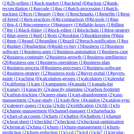
(
1
)
b2b-selling
(
1
)
back-market
(
1
)
backend
(
6
)
backup
(
2
)
bank-
reconciliation
(
1
)
barcode
(
1
)
bas
(
1
)
batch-processing
(
1
)
batch-
tracking
(
2
)
bcrs
(
1
)
beauty
(
1
)
bee
(
1
)
benchmarks
(
1
)
benefits
(
1
)
best-
of-breed
(
1
)
best-practices
(
6
)
bi-comparison
(
8
)
bi-tools
(
1
)
bias
(
1
)
big-4
(
1
)
bigcommerce
(
3
)
bigquery
(
1
)
billable-hours
(
1
)
billing
(
7
)
bir
(
1
)
black-friday
(
1
)
block-editor
(
1
)
blockchain
(
1
)
blog-strategy
(
1
)
blue-green
(
1
)
bmf
(
1
)
bom
(
2
)
booking
(
5
)
bookkeeping
(
9
)
bpa
(
1
)
bpm
(
1
)
brand
(
2
)
branding
(
1
)
brazil
(
2
)
breach-notification
(
1
)
bss
(
1
)
budget
(
3
)
budgeting
(
6
)
build-vs-buy
(
3
)
business
(
13
)
business
software
(
1
)
business-apps
(
1
)
business-automation
(
1
)
business-case
(
2
)
business-continuity
(
2
)
business-growth
(
1
)
business-intelligence
(
26
)
business-one
(
1
)
business-operations
(
1
)
business-plan
(
1
)
business-process
(
8
)
business-processes
(
1
)
business-software
(
1
)
business-strategy
(
12
)
business-tools
(
2
)
buyer-portal
(
1
)
buyers-
guide
(
1
)
caching
(
6
)
calculation-groups
(
1
)
calculators
(
1
)
calendar
(
3
)
california
(
1
)
cam
(
1
)
campaigns
(
4
)
canada
(
1
)
canada-hst
(
1
)
canary
(
1
)
capacity
(
2
)
capacity-planning
(
2
)
carbon-footprint
(
2
)
carbon-tracking
(
3
)
career-plans
(
1
)
cart-abandonment
(
2
)
case-
management
(
2
)
case-study
(
11
)
cash-flow
(
4
)
catalog
(
2
)
catalog-sync
(
1
)
category-pages
(
1
)
ccpa
(
2
)
cdn
(
2
)
certification
(
2
)
cfdi
(
1
)
cfo
(
2
)
change-management
(
6
)
channel-manager
(
1
)
chargebacks
(
1
)
chart-of-accounts
(
3
)
charts
(
1
)
chatbot
(
6
)
chatbots
(
1
)
chatgpt
(
2
)
cheat-sheet
(
1
)
checklist
(
7
)
checkout
(
2
)
checkout-optimization
(
2
)
chemical
(
2
)
china
(
1
)
churn
(
1
)
churn-management
(
1
)
churn-
prediction
(
2
)
churn-reduction
(
1
)
ci-cd
(
7
)
cicd
(
1
)
cin7
(
1
)
circular-