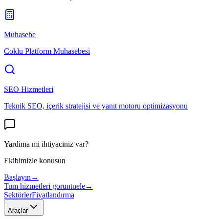
Muhasebe
Coklu Platform Muhasebesi
SEO Hizmetleri
Teknik SEO, içerik stratejisi ve yanıt motoru optimizasyonu
Yardima mi ihtiyaciniz var?
Ekibimizle konusun
Başlayın
→
Tum hizmetleri goruntuele
→
Sektörler
Fiyatlandırma
Araçlar