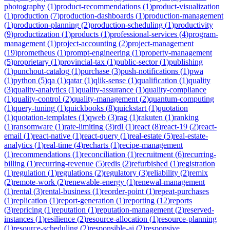
photography
(
1
)
product-recommendations
(
1
)
product-visualization
(
1
)
production
(
7
)
production-dashboards
(
1
)
production-management
(
1
)
production-planning
(
2
)
production-scheduling
(
1
)
productivity
(
9
)
productization
(
1
)
products
(
1
)
professional-services
(
4
)
program-
management
(
1
)
project-accounting
(
2
)
project-management
(
19
)
prometheus
(
1
)
prompt-engineering
(
1
)
property-management
(
5
)
proprietary
(
1
)
provincial-tax
(
1
)
public-sector
(
1
)
publishing
(
1
)
punchout-catalog
(
1
)
purchase
(
3
)
push-notifications
(
1
)
pwa
(
1
)
python
(
5
)
qa
(
1
)
qatar
(
1
)
qlik-sense
(
1
)
qualification
(
1
)
quality
(
3
)
quality-analytics
(
1
)
quality-assurance
(
1
)
quality-compliance
(
1
)
quality-control
(
2
)
quality-management
(
2
)
quantum-computing
(
1
)
query-tuning
(
1
)
quickbooks
(
8
)
quickstart
(
1
)
quotation
(
1
)
quotation-templates
(
1
)
qweb
(
3
)
rag
(
1
)
rakuten
(
1
)
ranking
(
1
)
ransomware
(
1
)
rate-limiting
(
3
)
rdl
(
1
)
react
(
8
)
react-19
(
2
)
react-
email
(
1
)
react-native
(
1
)
react-query
(
1
)
real-estate
(
5
)
real-estate-
analytics
(
1
)
real-time
(
4
)
recharts
(
1
)
recipe-management
(
1
)
recommendations
(
1
)
reconciliation
(
1
)
recruitment
(
6
)
recurring-
billing
(
1
)
recurring-revenue
(
5
)
redis
(
2
)
refurbished
(
1
)
registration
(
1
)
regulation
(
1
)
regulations
(
2
)
regulatory
(
3
)
reliability
(
2
)
remix
(
2
)
remote-work
(
2
)
renewable-energy
(
1
)
renewal-management
(
1
)
rental
(
3
)
rental-business
(
1
)
reorder-point
(
1
)
repeat-purchases
(
1
)
replication
(
1
)
report-generation
(
1
)
reporting
(
12
)
reports
(
3
)
repricing
(
1
)
reputation
(
1
)
reputation-management
(
2
)
reserved-
instances
(
1
)
resilience
(
2
)
resource-allocation
(
1
)
resource-planning
(
1
)
resource-scheduling
(
2
)
responsible-ai
(
2
)
responsive