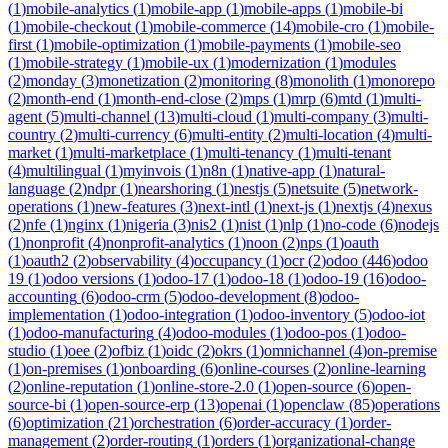
(
1
)
mobile-analytics
(
1
)
mobile-app
(
1
)
mobile-apps
(
1
)
mobile-bi
(
1
)
mobile-checkout
(
1
)
mobile-commerce
(
14
)
mobile-cro
(
1
)
mobile-
first
(
1
)
mobile-optimization
(
1
)
mobile-payments
(
1
)
mobile-seo
(
1
)
mobile-strategy
(
1
)
mobile-ux
(
1
)
modernization
(
1
)
modules
(
2
)
monday
(
3
)
monetization
(
2
)
monitoring
(
8
)
monolith
(
1
)
monorepo
(
2
)
month-end
(
1
)
month-end-close
(
2
)
mps
(
1
)
mrp
(
6
)
mtd
(
1
)
multi-
agent
(
5
)
multi-channel
(
13
)
multi-cloud
(
1
)
multi-company
(
3
)
multi-
country
(
2
)
multi-currency
(
6
)
multi-entity
(
2
)
multi-location
(
4
)
multi-
market
(
1
)
multi-marketplace
(
1
)
multi-tenancy
(
1
)
multi-tenant
(
4
)
multilingual
(
1
)
myinvois
(
1
)
n8n
(
1
)
native-app
(
1
)
natural-
language
(
2
)
ndpr
(
1
)
nearshoring
(
1
)
nestjs
(
5
)
netsuite
(
5
)
network-
operations
(
1
)
new-features
(
3
)
next-intl
(
1
)
next-js
(
1
)
nextjs
(
4
)
nexus
(
2
)
nfe
(
1
)
nginx
(
1
)
nigeria
(
3
)
nis2
(
1
)
nist
(
1
)
nlp
(
1
)
no-code
(
6
)
nodejs
(
1
)
nonprofit
(
4
)
nonprofit-analytics
(
1
)
noon
(
2
)
nps
(
1
)
oauth
(
1
)
oauth2
(
2
)
observability
(
4
)
occupancy
(
1
)
ocr
(
2
)
odoo
(
446
)
odoo
19
(
1
)
odoo versions
(
1
)
odoo-17
(
1
)
odoo-18
(
1
)
odoo-19
(
16
)
odoo-
accounting
(
6
)
odoo-crm
(
5
)
odoo-development
(
8
)
odoo-
implementation
(
1
)
odoo-integration
(
1
)
odoo-inventory
(
5
)
odoo-iot
(
1
)
odoo-manufacturing
(
4
)
odoo-modules
(
1
)
odoo-pos
(
1
)
odoo-
studio
(
1
)
oee
(
2
)
ofbiz
(
1
)
oidc
(
2
)
okrs
(
1
)
omnichannel
(
4
)
on-premise
(
1
)
on-premises
(
1
)
onboarding
(
6
)
online-courses
(
2
)
online-learning
(
2
)
online-reputation
(
1
)
online-store-2.0
(
1
)
open-source
(
6
)
open-
source-bi
(
1
)
open-source-erp
(
13
)
openai
(
1
)
openclaw
(
85
)
operations
(
6
)
optimization
(
21
)
orchestration
(
6
)
order-accuracy
(
1
)
order-
management
(
2
)
order-routing
(
1
)
orders
(
1
)
organizational-change