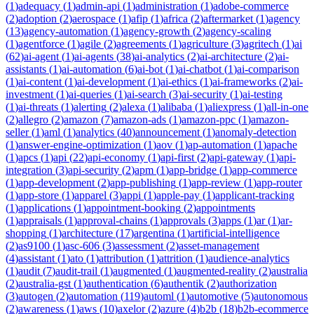
(
1
)
adequacy
(
1
)
admin-api
(
1
)
administration
(
1
)
adobe-commerce
(
2
)
adoption
(
2
)
aerospace
(
1
)
afip
(
1
)
africa
(
2
)
aftermarket
(
1
)
agency
(
13
)
agency-automation
(
1
)
agency-growth
(
2
)
agency-scaling
(
1
)
agentforce
(
1
)
agile
(
2
)
agreements
(
1
)
agriculture
(
3
)
agritech
(
1
)
ai
(
62
)
ai-agent
(
1
)
ai-agents
(
38
)
ai-analytics
(
2
)
ai-architecture
(
2
)
ai-
assistants
(
1
)
ai-automation
(
6
)
ai-bot
(
1
)
ai-chatbot
(
1
)
ai-comparison
(
1
)
ai-content
(
1
)
ai-development
(
1
)
ai-ethics
(
1
)
ai-frameworks
(
2
)
ai-
investment
(
1
)
ai-queries
(
1
)
ai-search
(
3
)
ai-security
(
1
)
ai-testing
(
1
)
ai-threats
(
1
)
alerting
(
2
)
alexa
(
1
)
alibaba
(
1
)
aliexpress
(
1
)
all-in-one
(
2
)
allegro
(
2
)
amazon
(
7
)
amazon-ads
(
1
)
amazon-ppc
(
1
)
amazon-
seller
(
1
)
aml
(
1
)
analytics
(
40
)
announcement
(
1
)
anomaly-detection
(
1
)
answer-engine-optimization
(
1
)
aov
(
1
)
ap-automation
(
1
)
apache
(
1
)
apcs
(
1
)
api
(
22
)
api-economy
(
1
)
api-first
(
2
)
api-gateway
(
1
)
api-
integration
(
3
)
api-security
(
2
)
apm
(
1
)
app-bridge
(
1
)
app-commerce
(
1
)
app-development
(
2
)
app-publishing
(
1
)
app-review
(
1
)
app-router
(
1
)
app-store
(
1
)
apparel
(
3
)
appi
(
1
)
apple-pay
(
1
)
applicant-tracking
(
1
)
applications
(
1
)
appointment-booking
(
2
)
appointments
(
1
)
appraisals
(
1
)
approval-chains
(
1
)
approvals
(
3
)
apps
(
1
)
ar
(
1
)
ar-
shopping
(
1
)
architecture
(
17
)
argentina
(
1
)
artificial-intelligence
(
2
)
as9100
(
1
)
asc-606
(
3
)
assessment
(
2
)
asset-management
(
4
)
assistant
(
1
)
ato
(
1
)
attribution
(
1
)
attrition
(
1
)
audience-analytics
(
1
)
audit
(
7
)
audit-trail
(
1
)
augmented
(
1
)
augmented-reality
(
2
)
australia
(
2
)
australia-gst
(
1
)
authentication
(
6
)
authentik
(
2
)
authorization
(
3
)
autogen
(
2
)
automation
(
119
)
automl
(
1
)
automotive
(
5
)
autonomous
(
2
)
awareness
(
1
)
aws
(
10
)
axelor
(
2
)
azure
(
4
)
b2b
(
18
)
b2b-ecommerce