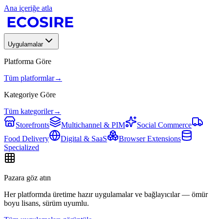
Ana içeriğe atla
Uygulamalar
Platforma Göre
Tüm platformlar
→
Kategoriye Göre
Tüm kategoriler
→
Storefronts
Multichannel & PIM
Social Commerce
Food Delivery
Digital & SaaS
Browser Extensions
Specialized
Pazara göz atın
Her platformda üretime hazır uygulamalar ve bağlayıcılar — ömür
boyu lisans, sürüm uyumlu.