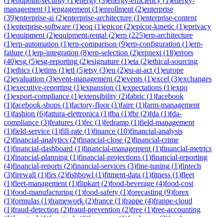
(
1
)
endpoint-security
(
1
)
energy
(
3
)
energy-efficiency
(
1
)
energy-
management
(
1
)
engagement
(
1
)
enrollment
(
2
)
enterprise
(
39
)
enterprise-ai
(
2
)
enterprise-architecture
(
1
)
enterprise-content
(
1
)
enterprise-software
(
1
)
eoq
(
1
)
epicor
(
2
)
epicor-kinetic
(
1
)
eprivacy
(
1
)
equipment
(
2
)
equipment-rental
(
2
)
erp
(
225
)
erp-architecture
(
1
)
erp-automation
(
1
)
erp-comparison
(
9
)
erp-configuration
(
1
)
erp-
failure
(
1
)
erp-integration
(
8
)
erp-selection
(
2
)
erpnext
(
18
)
errors
(
40
)
esg
(
5
)
esg-reporting
(
2
)
esignature
(
1
)
eta
(
2
)
ethical-sourcing
(
1
)
ethics
(
1
)
etims
(
1
)
etl
(
5
)
etsy
(
3
)
eu
(
2
)
eu-ai-act
(
1
)
europe
(
2
)
evaluation
(
3
)
event-management
(
2
)
events
(
1
)
excel
(
3
)
exchanges
(
1
)
executive-reporting
(
1
)
expansion
(
1
)
expectations
(
1
)
expo
(
1
)
export-compliance
(
1
)
extensibility
(
2
)
fabric
(
1
)
facebook
(
1
)
facebook-shops
(
1
)
factory-floor
(
1
)
faire
(
1
)
farm-management
(
1
)
fashion
(
6
)
fattura-elettronica
(
1
)
fba
(
1
)
fbr
(
2
)
fda
(
1
)
fda-
compliance
(
3
)
features
(
1
)
fec
(
1
)
fedramp
(
1
)
field-management
(
1
)
field-service
(
1
)
fill-rate
(
1
)
finance
(
10
)
financial-analysis
(
2
)
financial-analytics
(
2
)
financial-close
(
2
)
financial-crime
(
1
)
financial-dashboard
(
1
)
financial-management
(
1
)
financial-metrics
(
1
)
financial-planning
(
1
)
financial-projections
(
1
)
financial-reporting
(
4
)
financial-reports
(
2
)
financial-services
(
3
)
fine-tuning
(
1
)
fintech
(
3
)
firewall
(
1
)
firs
(
2
)
fishbowl
(
1
)
fitment-data
(
1
)
fitness
(
1
)
fleet
(
1
)
fleet-management
(
1
)
flipkart
(
2
)
food-beverage
(
4
)
food-cost
(
1
)
food-manufacturing
(
1
)
food-safety
(
1
)
forecasting
(
9
)
forex
(
1
)
formulas
(
1
)
framework
(
2
)
france
(
1
)
frappe
(
4
)
frappe-cloud
(
1
)
fraud-detection
(
2
)
fraud-prevention
(
2
)
free
(
1
)
free-accounting