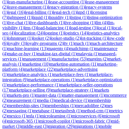
(
1
)
lean-manufacturing
(
1
)
lease-accounting
(
1
)
lease-management
(
2
)
leave-management
(
1
)
legacy-migration
(
1
)
legacy-systems
(
1
)
legal
(
16
)
legal-billing
(
1
)
legal-tech
(
1
)
lgpd
(
1
)
licensing
(
7
)
lightspeed
(
1
)
liquid
(
1
)
liquidity
(
1
)
listing
(
1
)
listing-optimization
(
1
)
live-chat
(
1
)
live-dashboards
(
1
)
live-shopping
(
1
)
llm
(
4
)
llm-
visibility
(
1
)
lms
(
3
)
load-balancing
(
1
)
load-testing
(
3
)
local
(
1
)
local-
seo
(
4
)
localization
(
24
)
logging
(
1
)
logistics
(
14
)
logistics-analytics
(
1
)
lohnsteuer
(
1
)
looker
(
2
)
looker-studio
(
2
)
lot-tracking
(
1
)
low-code
(
6
)
loyalty
(
3
)
loyalty-programs
(
2
)
ltv
(
1
)
mach
(
1
)
mach-architecture
(
1
)
machine-learning
(
13
)
magento
(
4
)
mailchimp
(
1
)
maintenance
(
4
)
make-or-buy
(
1
)
making-tax-digital
(
1
)
malaysia
(
1
)
managed-
services
(
1
)
management
(
1
)
manufacturing
(
53
)
margins
(
2
)
market-
analysis
(
1
)
marketing
(
10
)
marketing-automation
(
11
)
marketing-
platform
(
4
)
marketplace
(
22
)
marketplace-advertising
(
1
)
marketplace-analytics
(
1
)
marketplace-fees
(
1
)
marketplace-
integration
(
9
)
marketplace-operations
(
1
)
marketplace-optimization
(
1
)
marketplace-performance
(
1
)
marketplace-seller-operations
(
17
)
marketplace-selling
(
9
)
marketplace-strategy
(
1
)
markets
(
1
)
markets-pro
(
1
)
master-data
(
1
)
matter-management
(
1
)
mcommerce
(
2
)
measurement
(
1
)
media
(
3
)
medical-device
(
1
)
membership
(
2
)
membership-sites
(
3
)
memberships
(
1
)
mercadolibre
(
2
)
mes
(
2
)
messaging
(
1
)
metabase
(
1
)
metasfresh
(
1
)
method-crm
(
1
)
metrics
(
2
)
mexico
(
1
)
mfa
(
1
)
microlearning
(
1
)
microservices
(
6
)
microsoft
(
4
)
microsoft-365
(
1
)
microsoft-copilot
(
1
)
microsoft-fabric
(
3
)
mid-
market
(
3
)
middle-east
(
3
)
migration
(
29
)
migrations
(
1
)
mobile