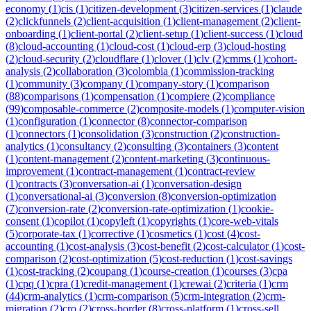
economy
(
1
)
cis
(
1
)
citizen-development
(
3
)
citizen-services
(
1
)
claude
(
2
)
clickfunnels
(
2
)
client-acquisition
(
1
)
client-management
(
2
)
client-
onboarding
(
1
)
client-portal
(
2
)
client-setup
(
1
)
client-success
(
1
)
cloud
(
8
)
cloud-accounting
(
1
)
cloud-cost
(
1
)
cloud-erp
(
3
)
cloud-hosting
(
2
)
cloud-security
(
2
)
cloudflare
(
1
)
clover
(
1
)
clv
(
2
)
cmms
(
1
)
cohort-
analysis
(
2
)
collaboration
(
3
)
colombia
(
1
)
commission-tracking
(
1
)
community
(
3
)
company
(
1
)
company-story
(
1
)
comparison
(
88
)
comparisons
(
1
)
compensation
(
1
)
compiere
(
2
)
compliance
(
99
)
composable-commerce
(
2
)
composite-models
(
1
)
computer-vision
(
1
)
configuration
(
1
)
connector
(
8
)
connector-comparison
(
1
)
connectors
(
1
)
consolidation
(
3
)
construction
(
2
)
construction-
analytics
(
1
)
consultancy
(
2
)
consulting
(
3
)
containers
(
3
)
content
(
1
)
content-management
(
2
)
content-marketing
(
3
)
continuous-
improvement
(
1
)
contract-management
(
1
)
contract-review
(
1
)
contracts
(
3
)
conversation-ai
(
1
)
conversation-design
(
1
)
conversational-ai
(
3
)
conversion
(
8
)
conversion-optimization
(
7
)
conversion-rate
(
2
)
conversion-rate-optimization
(
1
)
cookie-
consent
(
1
)
copilot
(
1
)
copyleft
(
1
)
copyrights
(
1
)
core-web-vitals
(
5
)
corporate-tax
(
1
)
corrective
(
1
)
cosmetics
(
1
)
cost
(
4
)
cost-
accounting
(
1
)
cost-analysis
(
3
)
cost-benefit
(
2
)
cost-calculator
(
1
)
cost-
comparison
(
2
)
cost-optimization
(
5
)
cost-reduction
(
1
)
cost-savings
(
1
)
cost-tracking
(
2
)
coupang
(
1
)
course-creation
(
1
)
courses
(
3
)
cpa
(
1
)
cpq
(
1
)
cpra
(
1
)
credit-management
(
1
)
crewai
(
2
)
criteria
(
1
)
crm
(
44
)
crm-analytics
(
1
)
crm-comparison
(
5
)
crm-integration
(
2
)
crm-
migration
(
2
)
cro
(
2
)
cross-border
(
8
)
cross-platform
(
1
)
cross-sell