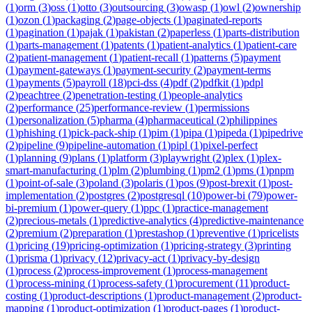
(
1
)
orm
(
3
)
oss
(
1
)
otto
(
3
)
outsourcing
(
3
)
owasp
(
1
)
owl
(
2
)
ownership
(
1
)
ozon
(
1
)
packaging
(
2
)
page-objects
(
1
)
paginated-reports
(
1
)
pagination
(
1
)
pajak
(
1
)
pakistan
(
2
)
paperless
(
1
)
parts-distribution
(
1
)
parts-management
(
1
)
patents
(
1
)
patient-analytics
(
1
)
patient-care
(
2
)
patient-management
(
1
)
patient-recall
(
1
)
patterns
(
5
)
payment
(
1
)
payment-gateways
(
1
)
payment-security
(
2
)
payment-terms
(
1
)
payments
(
5
)
payroll
(
18
)
pci-dss
(
4
)
pdf
(
2
)
pdfkit
(
1
)
pdpl
(
2
)
peachtree
(
2
)
penetration-testing
(
1
)
people-analytics
(
2
)
performance
(
25
)
performance-review
(
1
)
permissions
(
1
)
personalization
(
5
)
pharma
(
4
)
pharmaceutical
(
2
)
philippines
(
1
)
phishing
(
1
)
pick-pack-ship
(
1
)
pim
(
1
)
pipa
(
1
)
pipeda
(
1
)
pipedrive
(
2
)
pipeline
(
9
)
pipeline-automation
(
1
)
pipl
(
1
)
pixel-perfect
(
1
)
planning
(
9
)
plans
(
1
)
platform
(
3
)
playwright
(
2
)
plex
(
1
)
plex-
smart-manufacturing
(
1
)
plm
(
2
)
plumbing
(
1
)
pm2
(
1
)
pms
(
1
)
pnpm
(
1
)
point-of-sale
(
3
)
poland
(
3
)
polaris
(
1
)
pos
(
9
)
post-brexit
(
1
)
post-
implementation
(
2
)
postgres
(
2
)
postgresql
(
10
)
power-bi
(
79
)
power-
bi-premium
(
1
)
power-query
(
1
)
ppc
(
1
)
practice-management
(
2
)
precious-metals
(
1
)
predictive-analytics
(
4
)
predictive-maintenance
(
2
)
premium
(
2
)
preparation
(
1
)
prestashop
(
1
)
preventive
(
1
)
pricelists
(
1
)
pricing
(
19
)
pricing-optimization
(
1
)
pricing-strategy
(
3
)
printing
(
1
)
prisma
(
1
)
privacy
(
12
)
privacy-act
(
1
)
privacy-by-design
(
1
)
process
(
2
)
process-improvement
(
1
)
process-management
(
1
)
process-mining
(
1
)
process-safety
(
1
)
procurement
(
11
)
product-
costing
(
1
)
product-descriptions
(
1
)
product-management
(
2
)
product-
mapping
(
1
)
product-optimization
(
1
)
product-pages
(
1
)
product-