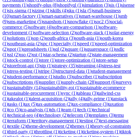
payments
(
1
)
shopify-plus
(
8
)
shopifyql
(
1
)
simulation
(
3
)
sis
(
1
)
sisense
(
1
)
six-sigma
(
1
)
sizing
(
1
)
skills
(
4
)
sku
(
1
)
sla
(
5
)
small-business
(
10
)
smart-factory
(
1
)
smart-narratives
(
1
)
smart-warehouse
(
1
)
smb
(
9
)
sms-marketing
(
5
)
snapshots
(
1
)
snowflake
(
1
)
soc2
(
5
)
social-
commerce
(
5
)
software
(
4
)
software-comparison
(
1
)
software-
development
(
1
)
software-selection
(
2
)
software-stack
(
1
)
solar-energy
(
1
)
solutions
(
1
)
sop
(
2
)
south-africa
(
3
)
south-asia
(
1
)
south-korea
(
1
)
southeast-asia
(
2
)
spc
(
1
)
specialty
(
1
)
speed
(
1
)
speed-optimization
(
2
)
spot
(
1
)
spreadsheets
(
1
)
sql
(
2
)
square
(
1
)
squarespace
(
1
)
ssdlc
(
1
)
ssl
(
2
)
sso
(
2
)
sst
(
1
)
star-schema
(
2
)
startup
(
2
)
state-management
(
1
)
stock-control
(
1
)
store
(
1
)
store-optimization
(
1
)
store-setup
(
2
)
storefront-api
(
3
)
stp
(
1
)
strategy
(
35
)
streaming
(
4
)
stress-test
(
1
)
stress-testing
(
1
)
stripe
(
3
)
structured-data
(
1
)
student-management
(
2
)
student-performance
(
1
)
studio
(
3
)
subscriber
(
1
)
subscription
(
2
)
subscriptions
(
6
)
supplier
(
1
)
supply-chain
(
28
)
support
(
6
)
surveys
(
1
)
sustainability
(
14
)
sustainability-roi
(
1
)
sustainable-ecommerce
(
1
)
sustainable-procurement
(
1
)
sync
(
1
)
tableau
(
3
)
tailwind-css
(
1
)
takealot
(
1
)
talent-acquisition
(
2
)
tally
(
4
)
tally-prime
(
1
)
tanstack
(
1
)
tasks
(
1
)
tax
(
5
)
tax-automation
(
2
)
tax-compliance
(
3
)
taxation
(
1
)
tco
(
5
)
tco-analysis
(
1
)
tds
(
1
)
team
(
1
)
tech
(
1
)
technical
(
1
)
technical-seo
(
4
)
technology
(
2
)
telecom
(
3
)
templates
(
3
)
temu
(
1
)
terraform
(
1
)
territory-management
(
1
)
testing
(
7
)
text-messaging
(
1
)
textile
(
2
)
theme-development
(
2
)
themes
(
1
)
theory-of-constraints
(
1
)
third-party
(
1
)
throttling
(
1
)
ticketing
(
1
)
ticketing-system
(
1
)
tiktok