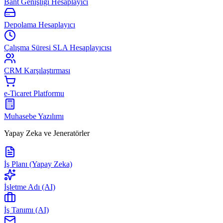
Bant Genişliği Hesaplayıcı
Depolama Hesaplayıcı
Çalışma Süresi SLA Hesaplayıcısı
CRM Karşılaştırması
e-Ticaret Platformu
Muhasebe Yazılımı
Yapay Zeka ve Jeneratörler
İş Planı (Yapay Zeka)
İşletme Adı (AI)
İş Tanımı (AI)