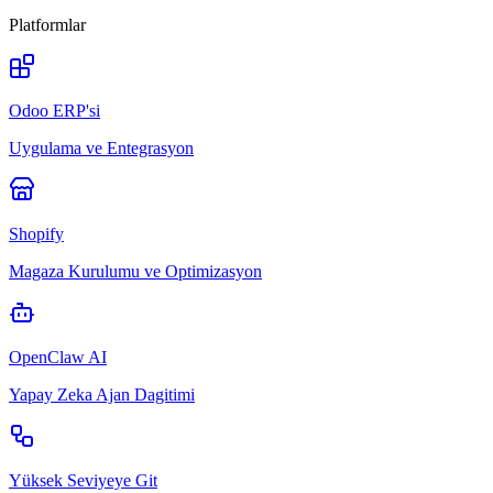
Platformlar
Odoo ERP'si
Uygulama ve Entegrasyon
Shopify
Magaza Kurulumu ve Optimizasyon
OpenClaw AI
Yapay Zeka Ajan Dagitimi
Yüksek Seviyeye Git