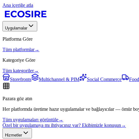
Ana içeriğe atla
Uygulamalar
Platforma Göre
Tüm platformlar
→
Kategoriye Göre
Tüm kategoriler
→
Storefronts
Multichannel & PIM
Social Commerce
Food
Pazara göz atın
Her platformda üretime hazır uygulamalar ve bağlayıcılar — ömür bo
Tüm uygulamaları görüntüle
→
Özel bir uygulamaya mı ihtiyacınız var? Ekibimizle konuşun
→
Hizmetler