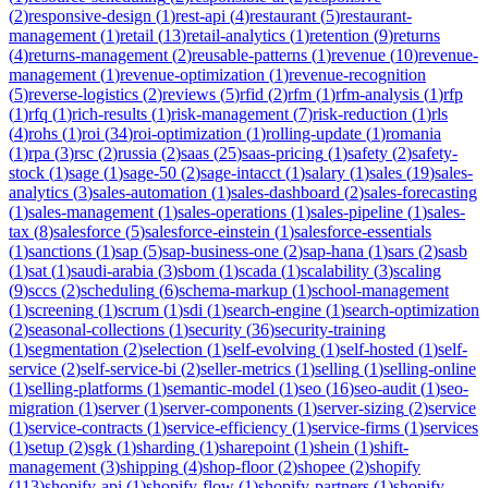
(
2
)
responsive-design
(
1
)
rest-api
(
4
)
restaurant
(
5
)
restaurant-
management
(
1
)
retail
(
13
)
retail-analytics
(
1
)
retention
(
9
)
returns
(
4
)
returns-management
(
2
)
reusable-patterns
(
1
)
revenue
(
10
)
revenue-
management
(
1
)
revenue-optimization
(
1
)
revenue-recognition
(
5
)
reverse-logistics
(
2
)
reviews
(
5
)
rfid
(
2
)
rfm
(
1
)
rfm-analysis
(
1
)
rfp
(
1
)
rfq
(
1
)
rich-results
(
1
)
risk-management
(
7
)
risk-reduction
(
1
)
rls
(
4
)
rohs
(
1
)
roi
(
34
)
roi-optimization
(
1
)
rolling-update
(
1
)
romania
(
1
)
rpa
(
3
)
rsc
(
2
)
russia
(
2
)
saas
(
25
)
saas-pricing
(
1
)
safety
(
2
)
safety-
stock
(
1
)
sage
(
1
)
sage-50
(
2
)
sage-intacct
(
1
)
salary
(
1
)
sales
(
19
)
sales-
analytics
(
3
)
sales-automation
(
1
)
sales-dashboard
(
2
)
sales-forecasting
(
1
)
sales-management
(
1
)
sales-operations
(
1
)
sales-pipeline
(
1
)
sales-
tax
(
8
)
salesforce
(
5
)
salesforce-einstein
(
1
)
salesforce-essentials
(
1
)
sanctions
(
1
)
sap
(
5
)
sap-business-one
(
2
)
sap-hana
(
1
)
sars
(
2
)
sasb
(
1
)
sat
(
1
)
saudi-arabia
(
3
)
sbom
(
1
)
scada
(
1
)
scalability
(
3
)
scaling
(
9
)
sccs
(
2
)
scheduling
(
6
)
schema-markup
(
1
)
school-management
(
1
)
screening
(
1
)
scrum
(
1
)
sdi
(
1
)
search-engine
(
1
)
search-optimization
(
2
)
seasonal-collections
(
1
)
security
(
36
)
security-training
(
1
)
segmentation
(
2
)
selection
(
1
)
self-evolving
(
1
)
self-hosted
(
1
)
self-
service
(
2
)
self-service-bi
(
2
)
seller-metrics
(
1
)
selling
(
1
)
selling-online
(
1
)
selling-platforms
(
1
)
semantic-model
(
1
)
seo
(
16
)
seo-audit
(
1
)
seo-
migration
(
1
)
server
(
1
)
server-components
(
1
)
server-sizing
(
2
)
service
(
1
)
service-contracts
(
1
)
service-efficiency
(
1
)
service-firms
(
1
)
services
(
1
)
setup
(
2
)
sgk
(
1
)
sharding
(
1
)
sharepoint
(
1
)
shein
(
1
)
shift-
management
(
3
)
shipping
(
4
)
shop-floor
(
2
)
shopee
(
2
)
shopify
(
113
)
shopify-api
(
1
)
shopify-flow
(
1
)
shopify-partners
(
1
)
shopify-