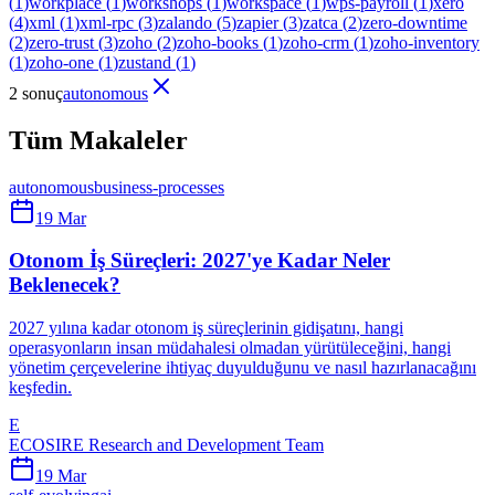
(
1
)
workplace
(
1
)
workshops
(
1
)
workspace
(
1
)
wps-payroll
(
1
)
xero
(
4
)
xml
(
1
)
xml-rpc
(
3
)
zalando
(
5
)
zapier
(
3
)
zatca
(
2
)
zero-downtime
(
2
)
zero-trust
(
3
)
zoho
(
2
)
zoho-books
(
1
)
zoho-crm
(
1
)
zoho-inventory
(
1
)
zoho-one
(
1
)
zustand
(
1
)
2 sonuç
autonomous
Tüm Makaleler
autonomous
business-processes
19 Mar
Otonom İş Süreçleri: 2027'ye Kadar Neler
Beklenecek?
2027 yılına kadar otonom iş süreçlerinin gidişatını, hangi
operasyonların insan müdahalesi olmadan yürütüleceğini, hangi
yönetim çerçevelerine ihtiyaç duyulduğunu ve nasıl hazırlanacağını
keşfedin.
E
ECOSIRE Research and Development Team
19 Mar