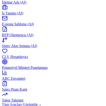
İşletme Adı (AI)
İş Tanımı (AI)
E-posta Şablonu (AI)
RFP Oluşturucu (AI)
Süreç Akış Şeması (AI)
CLV Hesaplayıcı
Potansiyel Müşteri Puanlaması
ABC Envanteri
Satıcı Puan Kartı
Talep Tahmini
Tüm Araçları Görüntüle
→