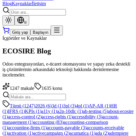
Blog
Kaynaklar
İletişim
tr
Giriş yap
Başlayın
İçgörüler ve Kaynaklar
ECOSIRE Blog
Odoo entegrasyonları, e-ticaret otomasyonu ve yapay zeka destekli
iş çözümlerinin arkasındaki teknoloji hakkında derinlemesine
incelemeler.
1247
makale
1635
konu
Tümü (1247)
2026
(
6
)
3d
(
1
)
3pl
(
3
)
4pl
(
1
)
AP-AR
(
1
)
HR
(
1
)
IFRS
(
1
)
KPIs
(
1
)
a11y
(
1
)
a2p-10dlc
(
1
)
ab-testing
(
5
)
about-ecosire
(
1
)
access-control
(
2
)
access-rights
(
1
)
accessibility
(
3
)
account-
management
(
1
)
accounting
(
83
)
accounting-comparison
(
1
)
accounting-firms
(
1
)
accounts-payable
(
3
)
accounts-receivable
(
1
)
activation
(
1
)
activecampaign
(
2
)
acumatica
(
1
)
ada
(
2
)
adempiere