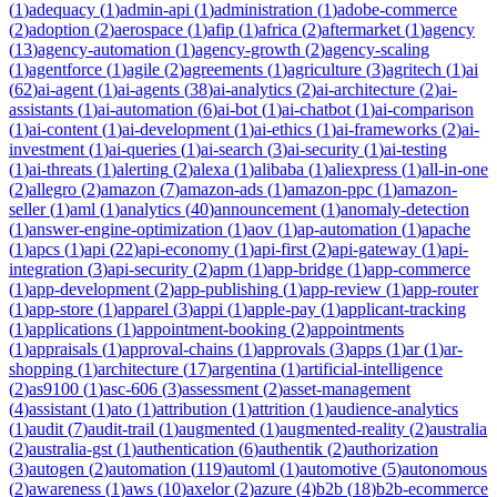
(
1
)
adequacy
(
1
)
admin-api
(
1
)
administration
(
1
)
adobe-commerce
(
2
)
adoption
(
2
)
aerospace
(
1
)
afip
(
1
)
africa
(
2
)
aftermarket
(
1
)
agency
(
13
)
agency-automation
(
1
)
agency-growth
(
2
)
agency-scaling
(
1
)
agentforce
(
1
)
agile
(
2
)
agreements
(
1
)
agriculture
(
3
)
agritech
(
1
)
ai
(
62
)
ai-agent
(
1
)
ai-agents
(
38
)
ai-analytics
(
2
)
ai-architecture
(
2
)
ai-
assistants
(
1
)
ai-automation
(
6
)
ai-bot
(
1
)
ai-chatbot
(
1
)
ai-comparison
(
1
)
ai-content
(
1
)
ai-development
(
1
)
ai-ethics
(
1
)
ai-frameworks
(
2
)
ai-
investment
(
1
)
ai-queries
(
1
)
ai-search
(
3
)
ai-security
(
1
)
ai-testing
(
1
)
ai-threats
(
1
)
alerting
(
2
)
alexa
(
1
)
alibaba
(
1
)
aliexpress
(
1
)
all-in-one
(
2
)
allegro
(
2
)
amazon
(
7
)
amazon-ads
(
1
)
amazon-ppc
(
1
)
amazon-
seller
(
1
)
aml
(
1
)
analytics
(
40
)
announcement
(
1
)
anomaly-detection
(
1
)
answer-engine-optimization
(
1
)
aov
(
1
)
ap-automation
(
1
)
apache
(
1
)
apcs
(
1
)
api
(
22
)
api-economy
(
1
)
api-first
(
2
)
api-gateway
(
1
)
api-
integration
(
3
)
api-security
(
2
)
apm
(
1
)
app-bridge
(
1
)
app-commerce
(
1
)
app-development
(
2
)
app-publishing
(
1
)
app-review
(
1
)
app-router
(
1
)
app-store
(
1
)
apparel
(
3
)
appi
(
1
)
apple-pay
(
1
)
applicant-tracking
(
1
)
applications
(
1
)
appointment-booking
(
2
)
appointments
(
1
)
appraisals
(
1
)
approval-chains
(
1
)
approvals
(
3
)
apps
(
1
)
ar
(
1
)
ar-
shopping
(
1
)
architecture
(
17
)
argentina
(
1
)
artificial-intelligence
(
2
)
as9100
(
1
)
asc-606
(
3
)
assessment
(
2
)
asset-management
(
4
)
assistant
(
1
)
ato
(
1
)
attribution
(
1
)
attrition
(
1
)
audience-analytics
(
1
)
audit
(
7
)
audit-trail
(
1
)
augmented
(
1
)
augmented-reality
(
2
)
australia
(
2
)
australia-gst
(
1
)
authentication
(
6
)
authentik
(
2
)
authorization
(
3
)
autogen
(
2
)
automation
(
119
)
automl
(
1
)
automotive
(
5
)
autonomous
(
2
)
awareness
(
1
)
aws
(
10
)
axelor
(
2
)
azure
(
4
)
b2b
(
18
)
b2b-ecommerce