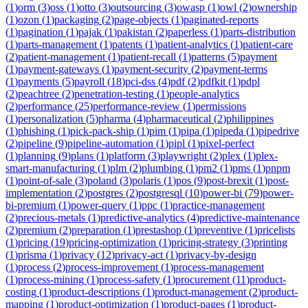
(
1
)
orm
(
3
)
oss
(
1
)
otto
(
3
)
outsourcing
(
3
)
owasp
(
1
)
owl
(
2
)
ownership
(
1
)
ozon
(
1
)
packaging
(
2
)
page-objects
(
1
)
paginated-reports
(
1
)
pagination
(
1
)
pajak
(
1
)
pakistan
(
2
)
paperless
(
1
)
parts-distribution
(
1
)
parts-management
(
1
)
patents
(
1
)
patient-analytics
(
1
)
patient-care
(
2
)
patient-management
(
1
)
patient-recall
(
1
)
patterns
(
5
)
payment
(
1
)
payment-gateways
(
1
)
payment-security
(
2
)
payment-terms
(
1
)
payments
(
5
)
payroll
(
18
)
pci-dss
(
4
)
pdf
(
2
)
pdfkit
(
1
)
pdpl
(
2
)
peachtree
(
2
)
penetration-testing
(
1
)
people-analytics
(
2
)
performance
(
25
)
performance-review
(
1
)
permissions
(
1
)
personalization
(
5
)
pharma
(
4
)
pharmaceutical
(
2
)
philippines
(
1
)
phishing
(
1
)
pick-pack-ship
(
1
)
pim
(
1
)
pipa
(
1
)
pipeda
(
1
)
pipedrive
(
2
)
pipeline
(
9
)
pipeline-automation
(
1
)
pipl
(
1
)
pixel-perfect
(
1
)
planning
(
9
)
plans
(
1
)
platform
(
3
)
playwright
(
2
)
plex
(
1
)
plex-
smart-manufacturing
(
1
)
plm
(
2
)
plumbing
(
1
)
pm2
(
1
)
pms
(
1
)
pnpm
(
1
)
point-of-sale
(
3
)
poland
(
3
)
polaris
(
1
)
pos
(
9
)
post-brexit
(
1
)
post-
implementation
(
2
)
postgres
(
2
)
postgresql
(
10
)
power-bi
(
79
)
power-
bi-premium
(
1
)
power-query
(
1
)
ppc
(
1
)
practice-management
(
2
)
precious-metals
(
1
)
predictive-analytics
(
4
)
predictive-maintenance
(
2
)
premium
(
2
)
preparation
(
1
)
prestashop
(
1
)
preventive
(
1
)
pricelists
(
1
)
pricing
(
19
)
pricing-optimization
(
1
)
pricing-strategy
(
3
)
printing
(
1
)
prisma
(
1
)
privacy
(
12
)
privacy-act
(
1
)
privacy-by-design
(
1
)
process
(
2
)
process-improvement
(
1
)
process-management
(
1
)
process-mining
(
1
)
process-safety
(
1
)
procurement
(
11
)
product-
costing
(
1
)
product-descriptions
(
1
)
product-management
(
2
)
product-
mapping
(
1
)
product-optimization
(
1
)
product-pages
(
1
)
product-