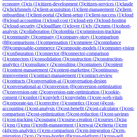
economy
(
1
)
cis
(
1
)
citizen-development
(
3
)
citizen-services
(
1
)
claude
(
2
)
clickfunnels
(
2
)
client-acquisition
(
1
)
client-management
(
2
)
client-
onboarding
(
1
)
client-portal
(
2
)
client-setup
(
1
)
client-success
(
1
)
cloud
(
8
)
cloud-accounting
(
1
)
cloud-cost
(
1
)
cloud-erp
(
3
)
cloud-hosting
(
2
)
cloud-security
(
2
)
cloudflare
(
1
)
clover
(
1
)
clv
(
2
)
cmms
(
1
)
cohort-
analysis
(
2
)
collaboration
(
3
)
colombia
(
1
)
commission-tracking
(
1
)
community
(
3
)
company
(
1
)
company-story
(
1
)
comparison
(
88
)
comparisons
(
1
)
compensation
(
1
)
compiere
(
2
)
compliance
(
99
)
composable-commerce
(
2
)
composite-models
(
1
)
computer-vision
(
1
)
configuration
(
1
)
connector
(
8
)
connector-comparison
(
1
)
connectors
(
1
)
consolidation
(
3
)
construction
(
2
)
construction-
analytics
(
1
)
consultancy
(
2
)
consulting
(
3
)
containers
(
3
)
content
(
1
)
content-management
(
2
)
content-marketing
(
3
)
continuous-
improvement
(
1
)
contract-management
(
1
)
contract-review
(
1
)
contracts
(
3
)
conversation-ai
(
1
)
conversation-design
(
1
)
conversational-ai
(
3
)
conversion
(
8
)
conversion-optimization
(
7
)
conversion-rate
(
2
)
conversion-rate-optimization
(
1
)
cookie-
consent
(
1
)
copilot
(
1
)
copyleft
(
1
)
copyrights
(
1
)
core-web-vitals
(
5
)
corporate-tax
(
1
)
corrective
(
1
)
cosmetics
(
1
)
cost
(
4
)
cost-
accounting
(
1
)
cost-analysis
(
3
)
cost-benefit
(
2
)
cost-calculator
(
1
)
cost-
comparison
(
2
)
cost-optimization
(
5
)
cost-reduction
(
1
)
cost-savings
(
1
)
cost-tracking
(
2
)
coupang
(
1
)
course-creation
(
1
)
courses
(
3
)
cpa
(
1
)
cpq
(
1
)
cpra
(
1
)
credit-management
(
1
)
crewai
(
2
)
criteria
(
1
)
crm
(
44
)
crm-analytics
(
1
)
crm-comparison
(
5
)
crm-integration
(
2
)
crm-
migration
(
2
)
cro
(
2
)
cross-border
(
8
)
cross-platform
(
1
)
cross-sell