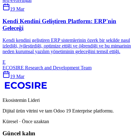
self-evolving
ai
19 Mar
Kendi Kendini Geliştiren Platform: ERP'nin
Geleceği
Kendi kendini geliştiren ERP sistemlerinin özerk bir şekilde nasıl
izlediği, iyileştirdiği, optimize ettiği ve öğrendiği ve bu mimarinin
neden kurumsal yazılım yönetiminin geleceğini temsil ettiği.
E
ECOSIRE Research and Development Team
19 Mar
Ekosistemin Lideri
Dijital ürün vitrini ve tam Odoo 19 Enterprise platformu.
Küresel · Önce uzaktan
Güncel kalın