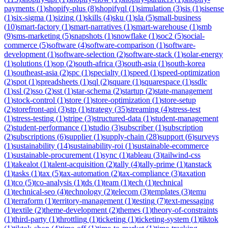
payments
(
1
)
shopify-plus
(
8
)
shopifyql
(
1
)
simulation
(
3
)
sis
(
1
)
sisense
(
1
)
six-sigma
(
1
)
sizing
(
1
)
skills
(
4
)
sku
(
1
)
sla
(
5
)
small-business
(
10
)
smart-factory
(
1
)
smart-narratives
(
1
)
smart-warehouse
(
1
)
smb
(
9
)
sms-marketing
(
5
)
snapshots
(
1
)
snowflake
(
1
)
soc2
(
5
)
social-
commerce
(
5
)
software
(
4
)
software-comparison
(
1
)
software-
development
(
1
)
software-selection
(
2
)
software-stack
(
1
)
solar-energy
(
1
)
solutions
(
1
)
sop
(
2
)
south-africa
(
3
)
south-asia
(
1
)
south-korea
(
1
)
southeast-asia
(
2
)
spc
(
1
)
specialty
(
1
)
speed
(
1
)
speed-optimization
(
2
)
spot
(
1
)
spreadsheets
(
1
)
sql
(
2
)
square
(
1
)
squarespace
(
1
)
ssdlc
(
1
)
ssl
(
2
)
sso
(
2
)
sst
(
1
)
star-schema
(
2
)
startup
(
2
)
state-management
(
1
)
stock-control
(
1
)
store
(
1
)
store-optimization
(
1
)
store-setup
(
2
)
storefront-api
(
3
)
stp
(
1
)
strategy
(
35
)
streaming
(
4
)
stress-test
(
1
)
stress-testing
(
1
)
stripe
(
3
)
structured-data
(
1
)
student-management
(
2
)
student-performance
(
1
)
studio
(
3
)
subscriber
(
1
)
subscription
(
2
)
subscriptions
(
6
)
supplier
(
1
)
supply-chain
(
28
)
support
(
6
)
surveys
(
1
)
sustainability
(
14
)
sustainability-roi
(
1
)
sustainable-ecommerce
(
1
)
sustainable-procurement
(
1
)
sync
(
1
)
tableau
(
3
)
tailwind-css
(
1
)
takealot
(
1
)
talent-acquisition
(
2
)
tally
(
4
)
tally-prime
(
1
)
tanstack
(
1
)
tasks
(
1
)
tax
(
5
)
tax-automation
(
2
)
tax-compliance
(
3
)
taxation
(
1
)
tco
(
5
)
tco-analysis
(
1
)
tds
(
1
)
team
(
1
)
tech
(
1
)
technical
(
1
)
technical-seo
(
4
)
technology
(
2
)
telecom
(
3
)
templates
(
3
)
temu
(
1
)
terraform
(
1
)
territory-management
(
1
)
testing
(
7
)
text-messaging
(
1
)
textile
(
2
)
theme-development
(
2
)
themes
(
1
)
theory-of-constraints
(
1
)
third-party
(
1
)
throttling
(
1
)
ticketing
(
1
)
ticketing-system
(
1
)
tiktok