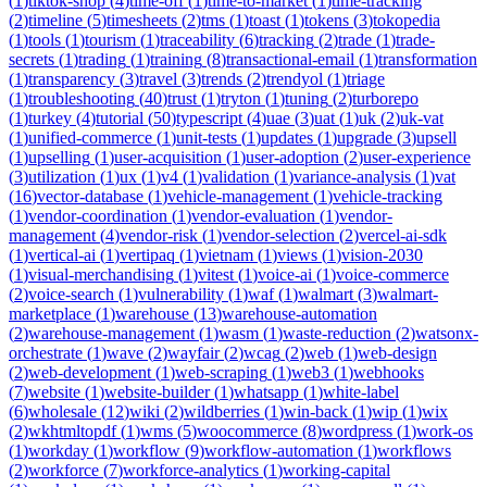
(
1
)
tiktok-shop
(
4
)
time-off
(
1
)
time-to-market
(
1
)
time-tracking
(
2
)
timeline
(
5
)
timesheets
(
2
)
tms
(
1
)
toast
(
1
)
tokens
(
3
)
tokopedia
(
1
)
tools
(
1
)
tourism
(
1
)
traceability
(
6
)
tracking
(
2
)
trade
(
1
)
trade-
secrets
(
1
)
trading
(
1
)
training
(
8
)
transactional-email
(
1
)
transformation
(
1
)
transparency
(
3
)
travel
(
3
)
trends
(
2
)
trendyol
(
1
)
triage
(
1
)
troubleshooting
(
40
)
trust
(
1
)
tryton
(
1
)
tuning
(
2
)
turborepo
(
1
)
turkey
(
4
)
tutorial
(
50
)
typescript
(
4
)
uae
(
3
)
uat
(
1
)
uk
(
2
)
uk-vat
(
1
)
unified-commerce
(
1
)
unit-tests
(
1
)
updates
(
1
)
upgrade
(
3
)
upsell
(
1
)
upselling
(
1
)
user-acquisition
(
1
)
user-adoption
(
2
)
user-experience
(
3
)
utilization
(
1
)
ux
(
1
)
v4
(
1
)
validation
(
1
)
variance-analysis
(
1
)
vat
(
16
)
vector-database
(
1
)
vehicle-management
(
1
)
vehicle-tracking
(
1
)
vendor-coordination
(
1
)
vendor-evaluation
(
1
)
vendor-
management
(
4
)
vendor-risk
(
1
)
vendor-selection
(
2
)
vercel-ai-sdk
(
1
)
vertical-ai
(
1
)
vertipaq
(
1
)
vietnam
(
1
)
views
(
1
)
vision-2030
(
1
)
visual-merchandising
(
1
)
vitest
(
1
)
voice-ai
(
1
)
voice-commerce
(
2
)
voice-search
(
1
)
vulnerability
(
1
)
waf
(
1
)
walmart
(
3
)
walmart-
marketplace
(
1
)
warehouse
(
13
)
warehouse-automation
(
2
)
warehouse-management
(
1
)
wasm
(
1
)
waste-reduction
(
2
)
watsonx-
orchestrate
(
1
)
wave
(
2
)
wayfair
(
2
)
wcag
(
2
)
web
(
1
)
web-design
(
2
)
web-development
(
1
)
web-scraping
(
1
)
web3
(
1
)
webhooks
(
7
)
website
(
1
)
website-builder
(
1
)
whatsapp
(
1
)
white-label
(
6
)
wholesale
(
12
)
wiki
(
2
)
wildberries
(
1
)
win-back
(
1
)
wip
(
1
)
wix
(
2
)
wkhtmltopdf
(
1
)
wms
(
5
)
woocommerce
(
8
)
wordpress
(
1
)
work-os
(
1
)
workday
(
1
)
workflow
(
9
)
workflow-automation
(
1
)
workflows
(
2
)
workforce
(
7
)
workforce-analytics
(
1
)
working-capital