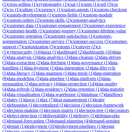
(
1
)
cross-selling
(
1
)
cryptography
(
1
)
csat
(
1
)
cspm
(
1
)
csrd
(
3
)
css
(
2
)
csv
(
1
)
culture
(
1
)
currency
(
1
)
custom-agents
(
1
)
custom-checkout
(
1
)
custom-development
(
1
)
custom-fields
(
1
)
custom-module
(
1
)
custom-orders
(
2
)
custom-skills
(
2
)
customer-analytics
(
2
)
customer-data
(
1
)
customer-engagement
(
3
)
customer-experience
(
5
)
customer-health
(
1
)
customer-journey
(
1
)
customer-lifetime-value
(
3
)
customer-retention
(
5
)
customer-satisfaction
(
1
)
customer-
segmentation
(
2
)
customer-service
(
7
)
customer-success
(
5
)
customer-
support
(
7
)
customization
(
5
)
customs
(
1
)
cutover
(
2
)
cx
(
1
)
cybersecurity
(
14
)
daraz
(
1
)
dashboard
(
2
)
dashboards
(
16
)
data
(
5
)
data-analysis
(
3
)
data-analytics
(
3
)
data-cleanup
(
2
)
data-driven
(
3
)
data-extraction
(
2
)
data-fetching
(
1
)
data-governance
(
1
)
data-
handling
(
1
)
data-hygiene
(
1
)
data-integration
(
2
)
data-lifecycle
(
1
)
data-literacy
(
1
)
data-mapping
(
1
)
data-mesh
(
1
)
data-migration
(
8
)
data-modeling
(
5
)
data-pipeline
(
1
)
data-platform
(
2
)
data-
preparation
(
1
)
data-privacy
(
4
)
data-protection
(
14
)
data-quality
(
4
)
data-refresh
(
2
)
data-residency
(
2
)
data-retention
(
1
)
data-transfer
(
4
)
data-visualization
(
5
)
data-warehouse
(
2
)
database
(
7
)
dataflows
(
1
)
datev
(
1
)
dawn
(
1
)
dax
(
7
)
deal-management
(
1
)
dealer
(
1
)
debugging
(
1
)
decentralized
(
1
)
decision
(
1
)
decision-framework
(
1
)
decision-making
(
1
)
decision-matrix
(
1
)
decision-tree
(
1
)
decorators
(
1
)
defect-detection
(
1
)
deliverability
(
1
)
delivery
(
1
)
delmiaworks
(
1
)
demand-forecasting
(
3
)
demand-planning
(
4
)
demand-sensing
(
1
)
dental
(
1
)
deployment
(
10
)
deployment-pipelines
(
1
)
design
(
2
)
design-system
(
1
)
developer
(
1
)
development
(
13
)
device-