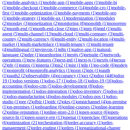
(
1
)
mobile-analytics
(
1
)
mobile-app
(
1
)
mobile-apps
(
1
)
mobile-bi
(
1
)
mobile-checkout
(
1
)
mobile-commerce
(
14
)
mobile-cro
(
1
)
mobile-
first
(
1
)
mobile-optimization
(
1
)
mobile-payments
(
1
)
mobile-seo
(
1
)
mobile-strategy
(
1
)
mobile-ux
(
1
)
modernization
(
1
)
modules
(
2
)
monday
(
3
)
monetization
(
2
)
monitoring
(
8
)
monolith
(
1
)
monorepo
(
2
)
month-end
(
1
)
month-end-close
(
2
)
mps
(
1
)
mrp
(
6
)
mtd
(
1
)
multi-
agent
(
5
)
multi-channel
(
13
)
multi-cloud
(
1
)
multi-company
(
3
)
multi-
country
(
2
)
multi-currency
(
6
)
multi-entity
(
2
)
multi-location
(
4
)
multi-
market
(
1
)
multi-marketplace
(
1
)
multi-tenancy
(
1
)
multi-tenant
(
4
)
multilingual
(
1
)
myinvois
(
1
)
n8n
(
1
)
native-app
(
1
)
natural-
language
(
2
)
ndpr
(
1
)
nearshoring
(
1
)
nestjs
(
5
)
netsuite
(
5
)
network-
operations
(
1
)
new-features
(
3
)
next-intl
(
1
)
next-js
(
1
)
nextjs
(
4
)
nexus
(
2
)
nfe
(
1
)
nginx
(
1
)
nigeria
(
3
)
nis2
(
1
)
nist
(
1
)
nlp
(
1
)
no-code
(
6
)
nodejs
(
1
)
nonprofit
(
4
)
nonprofit-analytics
(
1
)
noon
(
2
)
nps
(
1
)
oauth
(
1
)
oauth2
(
2
)
observability
(
4
)
occupancy
(
1
)
ocr
(
2
)
odoo
(
446
)
odoo
19
(
1
)
odoo versions
(
1
)
odoo-17
(
1
)
odoo-18
(
1
)
odoo-19
(
16
)
odoo-
accounting
(
6
)
odoo-crm
(
5
)
odoo-development
(
8
)
odoo-
implementation
(
1
)
odoo-integration
(
1
)
odoo-inventory
(
5
)
odoo-iot
(
1
)
odoo-manufacturing
(
4
)
odoo-modules
(
1
)
odoo-pos
(
1
)
odoo-
studio
(
1
)
oee
(
2
)
ofbiz
(
1
)
oidc
(
2
)
okrs
(
1
)
omnichannel
(
4
)
on-premise
(
1
)
on-premises
(
1
)
onboarding
(
6
)
online-courses
(
2
)
online-learning
(
2
)
online-reputation
(
1
)
online-store-2.0
(
1
)
open-source
(
6
)
open-
source-bi
(
1
)
open-source-erp
(
13
)
openai
(
1
)
openclaw
(
85
)
operations
(
6
)
optimization
(
21
)
orchestration
(
6
)
order-accuracy
(
1
)
order-
management
(
2
)
order-routing
(
1
)
orders
(
1
)
organizational-change