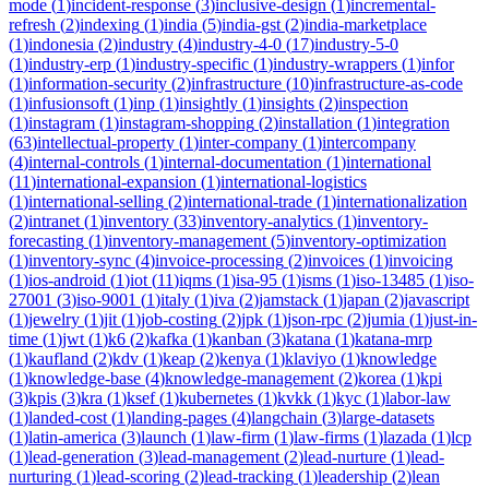
mode
(
1
)
incident-response
(
3
)
inclusive-design
(
1
)
incremental-
refresh
(
2
)
indexing
(
1
)
india
(
5
)
india-gst
(
2
)
india-marketplace
(
1
)
indonesia
(
2
)
industry
(
4
)
industry-4-0
(
17
)
industry-5-0
(
1
)
industry-erp
(
1
)
industry-specific
(
1
)
industry-wrappers
(
1
)
infor
(
1
)
information-security
(
2
)
infrastructure
(
10
)
infrastructure-as-code
(
1
)
infusionsoft
(
1
)
inp
(
1
)
insightly
(
1
)
insights
(
2
)
inspection
(
1
)
instagram
(
1
)
instagram-shopping
(
2
)
installation
(
1
)
integration
(
63
)
intellectual-property
(
1
)
inter-company
(
1
)
intercompany
(
4
)
internal-controls
(
1
)
internal-documentation
(
1
)
international
(
11
)
international-expansion
(
1
)
international-logistics
(
1
)
international-selling
(
2
)
international-trade
(
1
)
internationalization
(
2
)
intranet
(
1
)
inventory
(
33
)
inventory-analytics
(
1
)
inventory-
forecasting
(
1
)
inventory-management
(
5
)
inventory-optimization
(
1
)
inventory-sync
(
4
)
invoice-processing
(
2
)
invoices
(
1
)
invoicing
(
1
)
ios-android
(
1
)
iot
(
11
)
iqms
(
1
)
isa-95
(
1
)
isms
(
1
)
iso-13485
(
1
)
iso-
27001
(
3
)
iso-9001
(
1
)
italy
(
1
)
iva
(
2
)
jamstack
(
1
)
japan
(
2
)
javascript
(
1
)
jewelry
(
1
)
jit
(
1
)
job-costing
(
2
)
jpk
(
1
)
json-rpc
(
2
)
jumia
(
1
)
just-in-
time
(
1
)
jwt
(
1
)
k6
(
2
)
kafka
(
1
)
kanban
(
3
)
katana
(
1
)
katana-mrp
(
1
)
kaufland
(
2
)
kdv
(
1
)
keap
(
2
)
kenya
(
1
)
klaviyo
(
1
)
knowledge
(
1
)
knowledge-base
(
4
)
knowledge-management
(
2
)
korea
(
1
)
kpi
(
3
)
kpis
(
3
)
kra
(
1
)
ksef
(
1
)
kubernetes
(
1
)
kvkk
(
1
)
kyc
(
1
)
labor-law
(
1
)
landed-cost
(
1
)
landing-pages
(
4
)
langchain
(
3
)
large-datasets
(
1
)
latin-america
(
3
)
launch
(
1
)
law-firm
(
1
)
law-firms
(
1
)
lazada
(
1
)
lcp
(
1
)
lead-generation
(
3
)
lead-management
(
2
)
lead-nurture
(
1
)
lead-
nurturing
(
1
)
lead-scoring
(
2
)
lead-tracking
(
1
)
leadership
(
2
)
lean