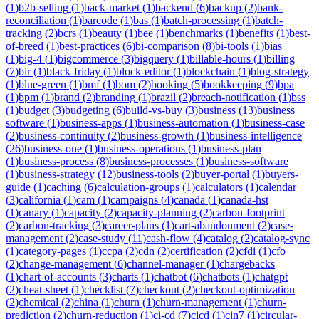
(
1
)
b2b-selling
(
1
)
back-market
(
1
)
backend
(
6
)
backup
(
2
)
bank-
reconciliation
(
1
)
barcode
(
1
)
bas
(
1
)
batch-processing
(
1
)
batch-
tracking
(
2
)
bcrs
(
1
)
beauty
(
1
)
bee
(
1
)
benchmarks
(
1
)
benefits
(
1
)
best-
of-breed
(
1
)
best-practices
(
6
)
bi-comparison
(
8
)
bi-tools
(
1
)
bias
(
1
)
big-4
(
1
)
bigcommerce
(
3
)
bigquery
(
1
)
billable-hours
(
1
)
billing
(
7
)
bir
(
1
)
black-friday
(
1
)
block-editor
(
1
)
blockchain
(
1
)
blog-strategy
(
1
)
blue-green
(
1
)
bmf
(
1
)
bom
(
2
)
booking
(
5
)
bookkeeping
(
9
)
bpa
(
1
)
bpm
(
1
)
brand
(
2
)
branding
(
1
)
brazil
(
2
)
breach-notification
(
1
)
bss
(
1
)
budget
(
3
)
budgeting
(
6
)
build-vs-buy
(
3
)
business
(
13
)
business
software
(
1
)
business-apps
(
1
)
business-automation
(
1
)
business-case
(
2
)
business-continuity
(
2
)
business-growth
(
1
)
business-intelligence
(
26
)
business-one
(
1
)
business-operations
(
1
)
business-plan
(
1
)
business-process
(
8
)
business-processes
(
1
)
business-software
(
1
)
business-strategy
(
12
)
business-tools
(
2
)
buyer-portal
(
1
)
buyers-
guide
(
1
)
caching
(
6
)
calculation-groups
(
1
)
calculators
(
1
)
calendar
(
3
)
california
(
1
)
cam
(
1
)
campaigns
(
4
)
canada
(
1
)
canada-hst
(
1
)
canary
(
1
)
capacity
(
2
)
capacity-planning
(
2
)
carbon-footprint
(
2
)
carbon-tracking
(
3
)
career-plans
(
1
)
cart-abandonment
(
2
)
case-
management
(
2
)
case-study
(
11
)
cash-flow
(
4
)
catalog
(
2
)
catalog-sync
(
1
)
category-pages
(
1
)
ccpa
(
2
)
cdn
(
2
)
certification
(
2
)
cfdi
(
1
)
cfo
(
2
)
change-management
(
6
)
channel-manager
(
1
)
chargebacks
(
1
)
chart-of-accounts
(
3
)
charts
(
1
)
chatbot
(
6
)
chatbots
(
1
)
chatgpt
(
2
)
cheat-sheet
(
1
)
checklist
(
7
)
checkout
(
2
)
checkout-optimization
(
2
)
chemical
(
2
)
china
(
1
)
churn
(
1
)
churn-management
(
1
)
churn-
prediction
(
2
)
churn-reduction
(
1
)
ci-cd
(
7
)
cicd
(
1
)
cin7
(
1
)
circular-