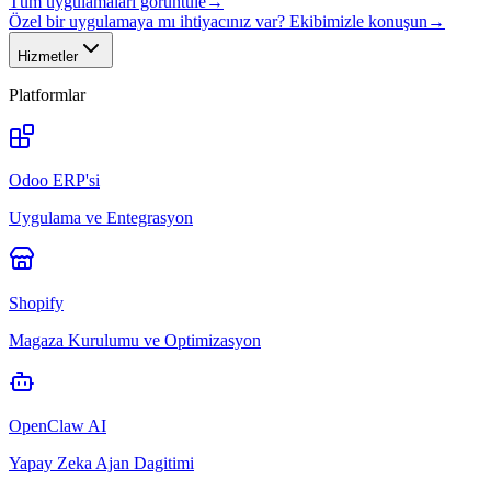
Tüm uygulamaları görüntüle
→
Özel bir uygulamaya mı ihtiyacınız var? Ekibimizle konuşun
→
Hizmetler
Platformlar
Odoo ERP'si
Uygulama ve Entegrasyon
Shopify
Magaza Kurulumu ve Optimizasyon
OpenClaw AI
Yapay Zeka Ajan Dagitimi