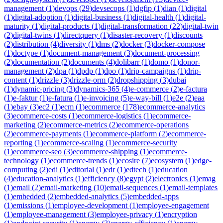
management
(
1
)
devops
(
29
)
devsecops
(
1
)
dgfip
(
1
)
dian
(
1
)
digital
(
1
)
digital-adoption
(
1
)
digital-business
(
1
)
digital-health
(
1
)
digital-
maturity
(
1
)
digital-products
(
1
)
digital-transformation
(
22
)
digital-twin
(
2
)
digital-twins
(
1
)
directquery
(
1
)
disaster-recovery
(
1
)
discounts
(
2
)
distribution
(
4
)
diversity
(
1
)
dms
(
2
)
docker
(
3
)
docker-compose
(
1
)
doctype
(
1
)
document-management
(
3
)
document-processing
(
2
)
documentation
(
2
)
documents
(
4
)
dolibarr
(
1
)
domo
(
1
)
donor-
management
(
2
)
dpa
(
1
)
dpdp
(
1
)
dpo
(
1
)
drip-campaigns
(
1
)
drip-
content
(
1
)
drizzle
(
3
)
drizzle-orm
(
2
)
dropshipping
(
3
)
dubai
(
1
)
dynamic-pricing
(
3
)
dynamics-365
(
4
)
e-commerce
(
2
)
e-factura
(
1
)
e-faktur
(
1
)
e-fatura
(
1
)
e-invoicing
(
5
)
e-way-bill
(
1
)
e2e
(
2
)
eaa
(
1
)
ebay
(
3
)
ec2
(
1
)
ecm
(
1
)
ecommerce
(
178
)
ecommerce-analytics
(
3
)
ecommerce-costs
(
1
)
ecommerce-logistics
(
1
)
ecommerce-
marketing
(
2
)
ecommerce-metrics
(
2
)
ecommerce-operations
(
2
)
ecommerce-payments
(
1
)
ecommerce-platform
(
2
)
ecommerce-
reporting
(
1
)
ecommerce-scaling
(
1
)
ecommerce-security
(
1
)
ecommerce-seo
(
3
)
ecommerce-shipping
(
1
)
ecommerce-
technology
(
1
)
ecommerce-trends
(
1
)
ecosire
(
7
)
ecosystem
(
1
)
edge-
computing
(
2
)
edi
(
1
)
editorial
(
1
)
edr
(
1
)
edtech
(
1
)
education
(
4
)
education-analytics
(
1
)
efficiency
(
8
)
egypt
(
2
)
electronics
(
1
)
emag
(
1
)
email
(
2
)
email-marketing
(
10
)
email-sequences
(
1
)
email-templates
(
1
)
embedded
(
2
)
embedded-analytics
(
5
)
embedded-apps
(
1
)
emissions
(
1
)
employee-development
(
1
)
employee-engagement
(
1
)
employee-management
(
3
)
employee-privacy
(
1
)
encryption