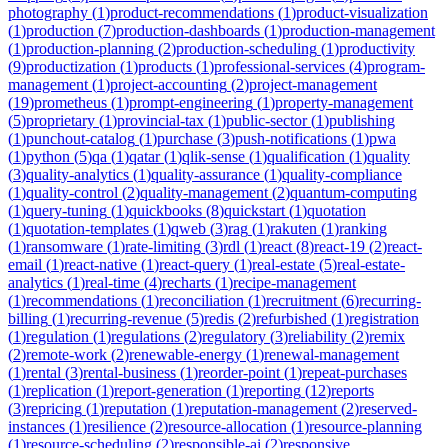
photography
(
1
)
product-recommendations
(
1
)
product-visualization
(
1
)
production
(
7
)
production-dashboards
(
1
)
production-management
(
1
)
production-planning
(
2
)
production-scheduling
(
1
)
productivity
(
9
)
productization
(
1
)
products
(
1
)
professional-services
(
4
)
program-
management
(
1
)
project-accounting
(
2
)
project-management
(
19
)
prometheus
(
1
)
prompt-engineering
(
1
)
property-management
(
5
)
proprietary
(
1
)
provincial-tax
(
1
)
public-sector
(
1
)
publishing
(
1
)
punchout-catalog
(
1
)
purchase
(
3
)
push-notifications
(
1
)
pwa
(
1
)
python
(
5
)
qa
(
1
)
qatar
(
1
)
qlik-sense
(
1
)
qualification
(
1
)
quality
(
3
)
quality-analytics
(
1
)
quality-assurance
(
1
)
quality-compliance
(
1
)
quality-control
(
2
)
quality-management
(
2
)
quantum-computing
(
1
)
query-tuning
(
1
)
quickbooks
(
8
)
quickstart
(
1
)
quotation
(
1
)
quotation-templates
(
1
)
qweb
(
3
)
rag
(
1
)
rakuten
(
1
)
ranking
(
1
)
ransomware
(
1
)
rate-limiting
(
3
)
rdl
(
1
)
react
(
8
)
react-19
(
2
)
react-
email
(
1
)
react-native
(
1
)
react-query
(
1
)
real-estate
(
5
)
real-estate-
analytics
(
1
)
real-time
(
4
)
recharts
(
1
)
recipe-management
(
1
)
recommendations
(
1
)
reconciliation
(
1
)
recruitment
(
6
)
recurring-
billing
(
1
)
recurring-revenue
(
5
)
redis
(
2
)
refurbished
(
1
)
registration
(
1
)
regulation
(
1
)
regulations
(
2
)
regulatory
(
3
)
reliability
(
2
)
remix
(
2
)
remote-work
(
2
)
renewable-energy
(
1
)
renewal-management
(
1
)
rental
(
3
)
rental-business
(
1
)
reorder-point
(
1
)
repeat-purchases
(
1
)
replication
(
1
)
report-generation
(
1
)
reporting
(
12
)
reports
(
3
)
repricing
(
1
)
reputation
(
1
)
reputation-management
(
2
)
reserved-
instances
(
1
)
resilience
(
2
)
resource-allocation
(
1
)
resource-planning
(
1
)
resource-scheduling
(
2
)
responsible-ai
(
2
)
responsive