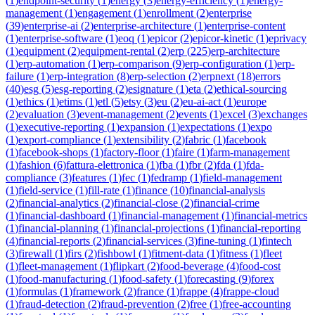
(
1
)
endpoint-security
(
1
)
energy
(
3
)
energy-efficiency
(
1
)
energy-
management
(
1
)
engagement
(
1
)
enrollment
(
2
)
enterprise
(
39
)
enterprise-ai
(
2
)
enterprise-architecture
(
1
)
enterprise-content
(
1
)
enterprise-software
(
1
)
eoq
(
1
)
epicor
(
2
)
epicor-kinetic
(
1
)
eprivacy
(
1
)
equipment
(
2
)
equipment-rental
(
2
)
erp
(
225
)
erp-architecture
(
1
)
erp-automation
(
1
)
erp-comparison
(
9
)
erp-configuration
(
1
)
erp-
failure
(
1
)
erp-integration
(
8
)
erp-selection
(
2
)
erpnext
(
18
)
errors
(
40
)
esg
(
5
)
esg-reporting
(
2
)
esignature
(
1
)
eta
(
2
)
ethical-sourcing
(
1
)
ethics
(
1
)
etims
(
1
)
etl
(
5
)
etsy
(
3
)
eu
(
2
)
eu-ai-act
(
1
)
europe
(
2
)
evaluation
(
3
)
event-management
(
2
)
events
(
1
)
excel
(
3
)
exchanges
(
1
)
executive-reporting
(
1
)
expansion
(
1
)
expectations
(
1
)
expo
(
1
)
export-compliance
(
1
)
extensibility
(
2
)
fabric
(
1
)
facebook
(
1
)
facebook-shops
(
1
)
factory-floor
(
1
)
faire
(
1
)
farm-management
(
1
)
fashion
(
6
)
fattura-elettronica
(
1
)
fba
(
1
)
fbr
(
2
)
fda
(
1
)
fda-
compliance
(
3
)
features
(
1
)
fec
(
1
)
fedramp
(
1
)
field-management
(
1
)
field-service
(
1
)
fill-rate
(
1
)
finance
(
10
)
financial-analysis
(
2
)
financial-analytics
(
2
)
financial-close
(
2
)
financial-crime
(
1
)
financial-dashboard
(
1
)
financial-management
(
1
)
financial-metrics
(
1
)
financial-planning
(
1
)
financial-projections
(
1
)
financial-reporting
(
4
)
financial-reports
(
2
)
financial-services
(
3
)
fine-tuning
(
1
)
fintech
(
3
)
firewall
(
1
)
firs
(
2
)
fishbowl
(
1
)
fitment-data
(
1
)
fitness
(
1
)
fleet
(
1
)
fleet-management
(
1
)
flipkart
(
2
)
food-beverage
(
4
)
food-cost
(
1
)
food-manufacturing
(
1
)
food-safety
(
1
)
forecasting
(
9
)
forex
(
1
)
formulas
(
1
)
framework
(
2
)
france
(
1
)
frappe
(
4
)
frappe-cloud
(
1
)
fraud-detection
(
2
)
fraud-prevention
(
2
)
free
(
1
)
free-accounting