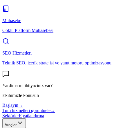
Muhasebe
Coklu Platform Muhasebesi
SEO Hizmetleri
Teknik SEO, içerik stratejisi ve yanıt motoru optimizasyonu
Yardima mi ihtiyaciniz var?
Ekibimizle konusun
Başlayın
→
Tum hizmetleri goruntuele
→
Sektörler
Fiyatlandırma
Araçlar