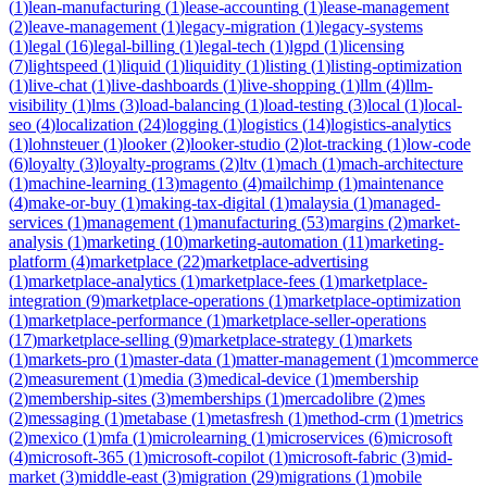
(
1
)
lean-manufacturing
(
1
)
lease-accounting
(
1
)
lease-management
(
2
)
leave-management
(
1
)
legacy-migration
(
1
)
legacy-systems
(
1
)
legal
(
16
)
legal-billing
(
1
)
legal-tech
(
1
)
lgpd
(
1
)
licensing
(
7
)
lightspeed
(
1
)
liquid
(
1
)
liquidity
(
1
)
listing
(
1
)
listing-optimization
(
1
)
live-chat
(
1
)
live-dashboards
(
1
)
live-shopping
(
1
)
llm
(
4
)
llm-
visibility
(
1
)
lms
(
3
)
load-balancing
(
1
)
load-testing
(
3
)
local
(
1
)
local-
seo
(
4
)
localization
(
24
)
logging
(
1
)
logistics
(
14
)
logistics-analytics
(
1
)
lohnsteuer
(
1
)
looker
(
2
)
looker-studio
(
2
)
lot-tracking
(
1
)
low-code
(
6
)
loyalty
(
3
)
loyalty-programs
(
2
)
ltv
(
1
)
mach
(
1
)
mach-architecture
(
1
)
machine-learning
(
13
)
magento
(
4
)
mailchimp
(
1
)
maintenance
(
4
)
make-or-buy
(
1
)
making-tax-digital
(
1
)
malaysia
(
1
)
managed-
services
(
1
)
management
(
1
)
manufacturing
(
53
)
margins
(
2
)
market-
analysis
(
1
)
marketing
(
10
)
marketing-automation
(
11
)
marketing-
platform
(
4
)
marketplace
(
22
)
marketplace-advertising
(
1
)
marketplace-analytics
(
1
)
marketplace-fees
(
1
)
marketplace-
integration
(
9
)
marketplace-operations
(
1
)
marketplace-optimization
(
1
)
marketplace-performance
(
1
)
marketplace-seller-operations
(
17
)
marketplace-selling
(
9
)
marketplace-strategy
(
1
)
markets
(
1
)
markets-pro
(
1
)
master-data
(
1
)
matter-management
(
1
)
mcommerce
(
2
)
measurement
(
1
)
media
(
3
)
medical-device
(
1
)
membership
(
2
)
membership-sites
(
3
)
memberships
(
1
)
mercadolibre
(
2
)
mes
(
2
)
messaging
(
1
)
metabase
(
1
)
metasfresh
(
1
)
method-crm
(
1
)
metrics
(
2
)
mexico
(
1
)
mfa
(
1
)
microlearning
(
1
)
microservices
(
6
)
microsoft
(
4
)
microsoft-365
(
1
)
microsoft-copilot
(
1
)
microsoft-fabric
(
3
)
mid-
market
(
3
)
middle-east
(
3
)
migration
(
29
)
migrations
(
1
)
mobile