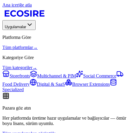
Ana içeriğe atla
Uygulamalar
Platforma Göre
Tüm platformlar
→
Kategoriye Göre
Tüm kategoriler
→
Storefronts
Multichannel & PIM
Social Commerce
Food Delivery
Digital & SaaS
Browser Extensions
Specialized
Pazara göz atın
Her platformda üretime hazır uygulamalar ve bağlayıcılar — ömür
boyu lisans, sürüm uyumlu.