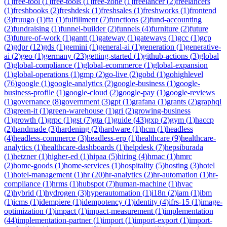
(
1
)
free-tool
(
1
)
free-tools
(
1
)
free-zone
(
1
)
freelancer
(
2
)
freelancers
(
1
)
freshbooks
(
2
)
freshdesk
(
1
)
freshsales
(
1
)
freshworks
(
1
)
frontend
(
3
)
fruugo
(
1
)
fta
(
1
)
fulfillment
(
7
)
functions
(
2
)
fund-accounting
(
2
)
fundraising
(
1
)
funnel-builder
(
2
)
funnels
(
4
)
furniture
(
2
)
future
(
3
)
future-of-work
(
1
)
gantt
(
1
)
gateway
(
1
)
gateways
(
1
)
gcc
(
1
)
gcp
(
2
)
gdpr
(
12
)
gds
(
1
)
gemini
(
1
)
general-ai
(
1
)
generation
(
1
)
generative-
ai
(
2
)
geo
(
1
)
germany
(
23
)
getting-started
(
1
)
github-actions
(
3
)
global
(
3
)
global-compliance
(
1
)
global-ecommerce
(
1
)
global-expansion
(
1
)
global-operations
(
1
)
gmp
(
2
)
go-live
(
2
)
gobd
(
1
)
gohighlevel
(
76
)
google
(
1
)
google-analytics
(
2
)
google-business
(
1
)
google-
business-profile
(
1
)
google-cloud
(
2
)
google-pay
(
1
)
google-reviews
(
1
)
governance
(
8
)
government
(
3
)
gpt
(
1
)
grafana
(
1
)
grants
(
2
)
graphql
(
3
)
green-it
(
1
)
green-warehouse
(
1
)
gri
(
2
)
growing-business
(
1
)
growth
(
1
)
grpc
(
1
)
gst
(
7
)
gta
(
1
)
guide
(
43
)
gxp
(
2
)
gym
(
1
)
haccp
(
2
)
handmade
(
3
)
hardening
(
2
)
hardware
(
1
)
hcm
(
1
)
headless
(
4
)
headless-commerce
(
3
)
headless-erp
(
1
)
healthcare
(
9
)
healthcare-
analytics
(
1
)
healthcare-dashboards
(
1
)
helpdesk
(
7
)
hepsiburada
(
1
)
hetzner
(
1
)
higher-ed
(
1
)
hipaa
(
5
)
hiring
(
4
)
hmac
(
1
)
hmrc
(
2
)
home-goods
(
1
)
home-services
(
1
)
hospitality
(
5
)
hosting
(
3
)
hotel
(
1
)
hotel-management
(
1
)
hr
(
20
)
hr-analytics
(
2
)
hr-automation
(
1
)
hr-
compliance
(
1
)
hrms
(
1
)
hubspot
(
7
)
human-machine
(
1
)
hvac
(
2
)
hybrid
(
1
)
hydrogen
(
3
)
hyperautomation
(
1
)
i18n
(
2
)
iam
(
1
)
ibm
(
1
)
icms
(
1
)
idempiere
(
1
)
idempotency
(
1
)
identity
(
4
)
ifrs-15
(
1
)
image-
optimization
(
1
)
impact
(
1
)
impact-measurement
(
1
)
implementation
(
44
)
implementation-partner
(
1
)
import
(
1
)
import-export
(
1
)
import-