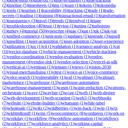
(
1
)
tiktok-shop
(
4
)
time-off
(
1
)
time-to-market
(
1
)
time-tracking
(
2
)
timeline
(
5
)
timesheets
(
2
)
tms
(
1
)
toast
(
1
)
tokens
(
3
)
tokopedia
(
1
)
tools
(
1
)
tourism
(
1
)
traceability
(
6
)
tracking
(
2
)
trade
(
1
)
trade-
secrets
(
1
)
trading
(
1
)
training
(
8
)
transactional-email
(
1
)
transformation
(
1
)
transparency
(
3
)
travel
(
3
)
trends
(
2
)
trendyol
(
1
)
triage
(
1
)
troubleshooting
(
40
)
trust
(
1
)
tryton
(
1
)
tuning
(
2
)
turborepo
(
1
)
turkey
(
4
)
tutorial
(
50
)
typescript
(
4
)
uae
(
3
)
uat
(
1
)
uk
(
2
)
uk-vat
(
1
)
unified-commerce
(
1
)
unit-tests
(
1
)
updates
(
1
)
upgrade
(
3
)
upsell
(
1
)
upselling
(
1
)
user-acquisition
(
1
)
user-adoption
(
2
)
user-experience
(
3
)
utilization
(
1
)
ux
(
1
)
v4
(
1
)
validation
(
1
)
variance-analysis
(
1
)
vat
(
16
)
vector-database
(
1
)
vehicle-management
(
1
)
vehicle-tracking
(
1
)
vendor-coordination
(
1
)
vendor-evaluation
(
1
)
vendor-
management
(
4
)
vendor-risk
(
1
)
vendor-selection
(
2
)
vercel-ai-sdk
(
1
)
vertical-ai
(
1
)
vertipaq
(
1
)
vietnam
(
1
)
views
(
1
)
vision-2030
(
1
)
visual-merchandising
(
1
)
vitest
(
1
)
voice-ai
(
1
)
voice-commerce
(
2
)
voice-search
(
1
)
vulnerability
(
1
)
waf
(
1
)
walmart
(
3
)
walmart-
marketplace
(
1
)
warehouse
(
13
)
warehouse-automation
(
2
)
warehouse-management
(
1
)
wasm
(
1
)
waste-reduction
(
2
)
watsonx-
orchestrate
(
1
)
wave
(
2
)
wayfair
(
2
)
wcag
(
2
)
web
(
1
)
web-design
(
2
)
web-development
(
1
)
web-scraping
(
1
)
web3
(
1
)
webhooks
(
7
)
website
(
1
)
website-builder
(
1
)
whatsapp
(
1
)
white-label
(
6
)
wholesale
(
12
)
wiki
(
2
)
wildberries
(
1
)
win-back
(
1
)
wip
(
1
)
wix
(
2
)
wkhtmltopdf
(
1
)
wms
(
5
)
woocommerce
(
8
)
wordpress
(
1
)
work-os
(
1
)
workday
(
1
)
workflow
(
9
)
workflow-automation
(
1
)
workflows
(
2
)
workforce
(
7
)
workforce-analytics
(
1
)
working-capital