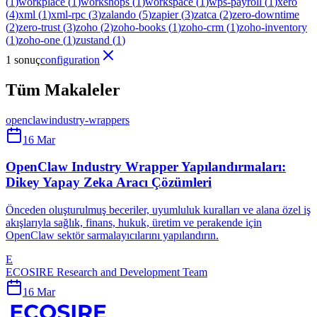
(
1
)
workplace
(
1
)
workshops
(
1
)
workspace
(
1
)
wps-payroll
(
1
)
xero
(
4
)
xml
(
1
)
xml-rpc
(
3
)
zalando
(
5
)
zapier
(
3
)
zatca
(
2
)
zero-downtime
(
2
)
zero-trust
(
3
)
zoho
(
2
)
zoho-books
(
1
)
zoho-crm
(
1
)
zoho-inventory
(
1
)
zoho-one
(
1
)
zustand
(
1
)
1 sonuç
configuration
Tüm Makaleler
openclaw
industry-wrappers
16 Mar
OpenClaw Industry Wrapper Yapılandırmaları:
Dikey Yapay Zeka Aracı Çözümleri
Önceden oluşturulmuş beceriler, uyumluluk kuralları ve alana özel iş
akışlarıyla sağlık, finans, hukuk, üretim ve perakende için
OpenClaw sektör sarmalayıcılarını yapılandırın.
E
ECOSIRE Research and Development Team
16 Mar