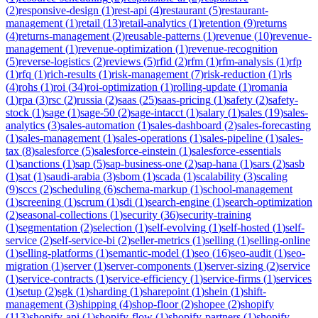
(
2
)
responsive-design
(
1
)
rest-api
(
4
)
restaurant
(
5
)
restaurant-
management
(
1
)
retail
(
13
)
retail-analytics
(
1
)
retention
(
9
)
returns
(
4
)
returns-management
(
2
)
reusable-patterns
(
1
)
revenue
(
10
)
revenue-
management
(
1
)
revenue-optimization
(
1
)
revenue-recognition
(
5
)
reverse-logistics
(
2
)
reviews
(
5
)
rfid
(
2
)
rfm
(
1
)
rfm-analysis
(
1
)
rfp
(
1
)
rfq
(
1
)
rich-results
(
1
)
risk-management
(
7
)
risk-reduction
(
1
)
rls
(
4
)
rohs
(
1
)
roi
(
34
)
roi-optimization
(
1
)
rolling-update
(
1
)
romania
(
1
)
rpa
(
3
)
rsc
(
2
)
russia
(
2
)
saas
(
25
)
saas-pricing
(
1
)
safety
(
2
)
safety-
stock
(
1
)
sage
(
1
)
sage-50
(
2
)
sage-intacct
(
1
)
salary
(
1
)
sales
(
19
)
sales-
analytics
(
3
)
sales-automation
(
1
)
sales-dashboard
(
2
)
sales-forecasting
(
1
)
sales-management
(
1
)
sales-operations
(
1
)
sales-pipeline
(
1
)
sales-
tax
(
8
)
salesforce
(
5
)
salesforce-einstein
(
1
)
salesforce-essentials
(
1
)
sanctions
(
1
)
sap
(
5
)
sap-business-one
(
2
)
sap-hana
(
1
)
sars
(
2
)
sasb
(
1
)
sat
(
1
)
saudi-arabia
(
3
)
sbom
(
1
)
scada
(
1
)
scalability
(
3
)
scaling
(
9
)
sccs
(
2
)
scheduling
(
6
)
schema-markup
(
1
)
school-management
(
1
)
screening
(
1
)
scrum
(
1
)
sdi
(
1
)
search-engine
(
1
)
search-optimization
(
2
)
seasonal-collections
(
1
)
security
(
36
)
security-training
(
1
)
segmentation
(
2
)
selection
(
1
)
self-evolving
(
1
)
self-hosted
(
1
)
self-
service
(
2
)
self-service-bi
(
2
)
seller-metrics
(
1
)
selling
(
1
)
selling-online
(
1
)
selling-platforms
(
1
)
semantic-model
(
1
)
seo
(
16
)
seo-audit
(
1
)
seo-
migration
(
1
)
server
(
1
)
server-components
(
1
)
server-sizing
(
2
)
service
(
1
)
service-contracts
(
1
)
service-efficiency
(
1
)
service-firms
(
1
)
services
(
1
)
setup
(
2
)
sgk
(
1
)
sharding
(
1
)
sharepoint
(
1
)
shein
(
1
)
shift-
management
(
3
)
shipping
(
4
)
shop-floor
(
2
)
shopee
(
2
)
shopify
(
113
)
shopify-api
(
1
)
shopify-flow
(
1
)
shopify-partners
(
1
)
shopify-