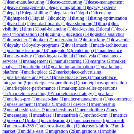
(
1
)
lean-manufacturing
(
1
)
lease-accounting
(
1
)
lease-management
(
2
)
leave-management
(
1
)
legacy-migration
(
1
)
legacy-systems
(
1
)
legal
(
16
)
legal-billing
(
1
)
legal-tech
(
1
)
lgpd
(
1
)
licensing
(
7
)
lightspeed
(
1
)
liquid
(
1
)
liquidity
(
1
)
listing
(
1
)
listing-optimization
(
1
)
live-chat
(
1
)
live-dashboards
(
1
)
live-shopping
(
1
)
llm
(
4
)
llm-
visibility
(
1
)
lms
(
3
)
load-balancing
(
1
)
load-testing
(
3
)
local
(
1
)
local-
seo
(
4
)
localization
(
24
)
logging
(
1
)
logistics
(
14
)
logistics-analytics
(
1
)
lohnsteuer
(
1
)
looker
(
2
)
looker-studio
(
2
)
lot-tracking
(
1
)
low-code
(
6
)
loyalty
(
3
)
loyalty-programs
(
2
)
ltv
(
1
)
mach
(
1
)
mach-architecture
(
1
)
machine-learning
(
13
)
magento
(
4
)
mailchimp
(
1
)
maintenance
(
4
)
make-or-buy
(
1
)
making-tax-digital
(
1
)
malaysia
(
1
)
managed-
services
(
1
)
management
(
1
)
manufacturing
(
53
)
margins
(
2
)
market-
analysis
(
1
)
marketing
(
10
)
marketing-automation
(
11
)
marketing-
platform
(
4
)
marketplace
(
22
)
marketplace-advertising
(
1
)
marketplace-analytics
(
1
)
marketplace-fees
(
1
)
marketplace-
integration
(
9
)
marketplace-operations
(
1
)
marketplace-optimization
(
1
)
marketplace-performance
(
1
)
marketplace-seller-operations
(
17
)
marketplace-selling
(
9
)
marketplace-strategy
(
1
)
markets
(
1
)
markets-pro
(
1
)
master-data
(
1
)
matter-management
(
1
)
mcommerce
(
2
)
measurement
(
1
)
media
(
3
)
medical-device
(
1
)
membership
(
2
)
membership-sites
(
3
)
memberships
(
1
)
mercadolibre
(
2
)
mes
(
2
)
messaging
(
1
)
metabase
(
1
)
metasfresh
(
1
)
method-crm
(
1
)
metrics
(
2
)
mexico
(
1
)
mfa
(
1
)
microlearning
(
1
)
microservices
(
6
)
microsoft
(
4
)
microsoft-365
(
1
)
microsoft-copilot
(
1
)
microsoft-fabric
(
3
)
mid-
market
(
3
)
middle-east
(
3
)
migration
(
29
)
migrations
(
1
)
mobile