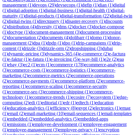
management
(
1
)
devops
(
29
)
devsecops
(
1
)
dgfip
(
1
)
dian
(
1
)
digital
(
1
)
digital-adoption
(
1
)
digital-business
(
1
)
digital-health
(
1
)
digital-
maturity
(
1
)
digital-products
(
1
)
digital-transformation
(
22
)
digital-twin
(
2
)
digital-twins
(
1
)
directquery
(
1
)
disaster-recovery
(
1
)
discounts
(
2
)
distribution
(
4
)
diversity
(
1
)
dms
(
2
)
docker
(
3
)
docker-compose
(
1
)
doctype
(
1
)
document-management
(
3
)
document-processing
(
2
)
documentation
(
2
)
documents
(
4
)
dolibarr
(
1
)
domo
(
1
)
donor-
management
(
2
)
dpa
(
1
)
dpdp
(
1
)
dpo
(
1
)
drip-campaigns
(
1
)
drip-
content
(
1
)
drizzle
(
3
)
drizzle-orm
(
2
)
dropshipping
(
3
)
dubai
(
1
)
dynamic-pricing
(
3
)
dynamics-365
(
4
)
e-commerce
(
2
)
e-factura
(
1
)
e-faktur
(
1
)
e-fatura
(
1
)
e-invoicing
(
5
)
e-way-bill
(
1
)
e2e
(
2
)
eaa
(
1
)
ebay
(
3
)
ec2
(
1
)
ecm
(
1
)
ecommerce
(
178
)
ecommerce-analytics
(
3
)
ecommerce-costs
(
1
)
ecommerce-logistics
(
1
)
ecommerce-
marketing
(
2
)
ecommerce-metrics
(
2
)
ecommerce-operations
(
2
)
ecommerce-payments
(
1
)
ecommerce-platform
(
2
)
ecommerce-
reporting
(
1
)
ecommerce-scaling
(
1
)
ecommerce-security
(
1
)
ecommerce-seo
(
3
)
ecommerce-shipping
(
1
)
ecommerce-
technology
(
1
)
ecommerce-trends
(
1
)
ecosire
(
7
)
ecosystem
(
1
)
edge-
computing
(
2
)
edi
(
1
)
editorial
(
1
)
edr
(
1
)
edtech
(
1
)
education
(
4
)
education-analytics
(
1
)
efficiency
(
8
)
egypt
(
2
)
electronics
(
1
)
emag
(
1
)
email
(
2
)
email-marketing
(
10
)
email-sequences
(
1
)
email-templates
(
1
)
embedded
(
2
)
embedded-analytics
(
5
)
embedded-apps
(
1
)
emissions
(
1
)
employee-development
(
1
)
employee-engagement
(
1
)
employee-management
(
3
)
employee-privacy
(
1
)
encryption