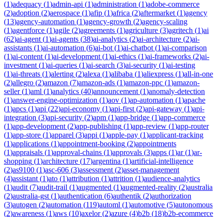
(
1
)
adequacy
(
1
)
admin-api
(
1
)
administration
(
1
)
adobe-commerce
(
2
)
adoption
(
2
)
aerospace
(
1
)
afip
(
1
)
africa
(
2
)
aftermarket
(
1
)
agency
(
13
)
agency-automation
(
1
)
agency-growth
(
2
)
agency-scaling
(
1
)
agentforce
(
1
)
agile
(
2
)
agreements
(
1
)
agriculture
(
3
)
agritech
(
1
)
ai
(
62
)
ai-agent
(
1
)
ai-agents
(
38
)
ai-analytics
(
2
)
ai-architecture
(
2
)
ai-
assistants
(
1
)
ai-automation
(
6
)
ai-bot
(
1
)
ai-chatbot
(
1
)
ai-comparison
(
1
)
ai-content
(
1
)
ai-development
(
1
)
ai-ethics
(
1
)
ai-frameworks
(
2
)
ai-
investment
(
1
)
ai-queries
(
1
)
ai-search
(
3
)
ai-security
(
1
)
ai-testing
(
1
)
ai-threats
(
1
)
alerting
(
2
)
alexa
(
1
)
alibaba
(
1
)
aliexpress
(
1
)
all-in-one
(
2
)
allegro
(
2
)
amazon
(
7
)
amazon-ads
(
1
)
amazon-ppc
(
1
)
amazon-
seller
(
1
)
aml
(
1
)
analytics
(
40
)
announcement
(
1
)
anomaly-detection
(
1
)
answer-engine-optimization
(
1
)
aov
(
1
)
ap-automation
(
1
)
apache
(
1
)
apcs
(
1
)
api
(
22
)
api-economy
(
1
)
api-first
(
2
)
api-gateway
(
1
)
api-
integration
(
3
)
api-security
(
2
)
apm
(
1
)
app-bridge
(
1
)
app-commerce
(
1
)
app-development
(
2
)
app-publishing
(
1
)
app-review
(
1
)
app-router
(
1
)
app-store
(
1
)
apparel
(
3
)
appi
(
1
)
apple-pay
(
1
)
applicant-tracking
(
1
)
applications
(
1
)
appointment-booking
(
2
)
appointments
(
1
)
appraisals
(
1
)
approval-chains
(
1
)
approvals
(
3
)
apps
(
1
)
ar
(
1
)
ar-
shopping
(
1
)
architecture
(
17
)
argentina
(
1
)
artificial-intelligence
(
2
)
as9100
(
1
)
asc-606
(
3
)
assessment
(
2
)
asset-management
(
4
)
assistant
(
1
)
ato
(
1
)
attribution
(
1
)
attrition
(
1
)
audience-analytics
(
1
)
audit
(
7
)
audit-trail
(
1
)
augmented
(
1
)
augmented-reality
(
2
)
australia
(
2
)
australia-gst
(
1
)
authentication
(
6
)
authentik
(
2
)
authorization
(
3
)
autogen
(
2
)
automation
(
119
)
automl
(
1
)
automotive
(
5
)
autonomous
(
2
)
awareness
(
1
)
aws
(
10
)
axelor
(
2
)
azure
(
4
)
b2b
(
18
)
b2b-ecommerce