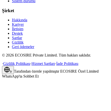
Sistem durumu
Şirket
Hakkında
Kariyer
İletişim
Destek
Şartlar
Gizlilik
Geri ödemeler
©
2026
ECOSIRE Private Limited. Tüm hakları saklıdır.
·
Gizlilik Politikası
·
Hizmet Şartları
·
İade Politikası
Tarafından özenle yapılmıştır
ECOSIRE Özel Limited
tr
WhatsApp'ta Sohbet Et