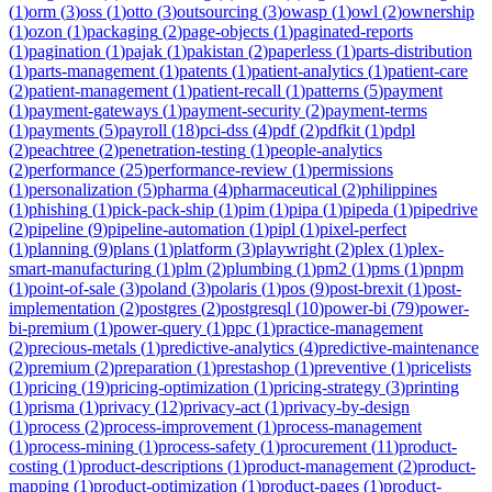
(
1
)
orm
(
3
)
oss
(
1
)
otto
(
3
)
outsourcing
(
3
)
owasp
(
1
)
owl
(
2
)
ownership
(
1
)
ozon
(
1
)
packaging
(
2
)
page-objects
(
1
)
paginated-reports
(
1
)
pagination
(
1
)
pajak
(
1
)
pakistan
(
2
)
paperless
(
1
)
parts-distribution
(
1
)
parts-management
(
1
)
patents
(
1
)
patient-analytics
(
1
)
patient-care
(
2
)
patient-management
(
1
)
patient-recall
(
1
)
patterns
(
5
)
payment
(
1
)
payment-gateways
(
1
)
payment-security
(
2
)
payment-terms
(
1
)
payments
(
5
)
payroll
(
18
)
pci-dss
(
4
)
pdf
(
2
)
pdfkit
(
1
)
pdpl
(
2
)
peachtree
(
2
)
penetration-testing
(
1
)
people-analytics
(
2
)
performance
(
25
)
performance-review
(
1
)
permissions
(
1
)
personalization
(
5
)
pharma
(
4
)
pharmaceutical
(
2
)
philippines
(
1
)
phishing
(
1
)
pick-pack-ship
(
1
)
pim
(
1
)
pipa
(
1
)
pipeda
(
1
)
pipedrive
(
2
)
pipeline
(
9
)
pipeline-automation
(
1
)
pipl
(
1
)
pixel-perfect
(
1
)
planning
(
9
)
plans
(
1
)
platform
(
3
)
playwright
(
2
)
plex
(
1
)
plex-
smart-manufacturing
(
1
)
plm
(
2
)
plumbing
(
1
)
pm2
(
1
)
pms
(
1
)
pnpm
(
1
)
point-of-sale
(
3
)
poland
(
3
)
polaris
(
1
)
pos
(
9
)
post-brexit
(
1
)
post-
implementation
(
2
)
postgres
(
2
)
postgresql
(
10
)
power-bi
(
79
)
power-
bi-premium
(
1
)
power-query
(
1
)
ppc
(
1
)
practice-management
(
2
)
precious-metals
(
1
)
predictive-analytics
(
4
)
predictive-maintenance
(
2
)
premium
(
2
)
preparation
(
1
)
prestashop
(
1
)
preventive
(
1
)
pricelists
(
1
)
pricing
(
19
)
pricing-optimization
(
1
)
pricing-strategy
(
3
)
printing
(
1
)
prisma
(
1
)
privacy
(
12
)
privacy-act
(
1
)
privacy-by-design
(
1
)
process
(
2
)
process-improvement
(
1
)
process-management
(
1
)
process-mining
(
1
)
process-safety
(
1
)
procurement
(
11
)
product-
costing
(
1
)
product-descriptions
(
1
)
product-management
(
2
)
product-
mapping
(
1
)
product-optimization
(
1
)
product-pages
(
1
)
product-