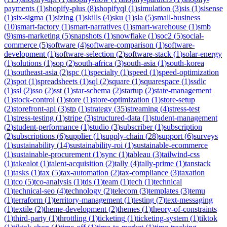
payments
(
1
)
shopify-plus
(
8
)
shopifyql
(
1
)
simulation
(
3
)
sis
(
1
)
sisense
(
1
)
six-sigma
(
1
)
sizing
(
1
)
skills
(
4
)
sku
(
1
)
sla
(
5
)
small-business
(
10
)
smart-factory
(
1
)
smart-narratives
(
1
)
smart-warehouse
(
1
)
smb
(
9
)
sms-marketing
(
5
)
snapshots
(
1
)
snowflake
(
1
)
soc2
(
5
)
social-
commerce
(
5
)
software
(
4
)
software-comparison
(
1
)
software-
development
(
1
)
software-selection
(
2
)
software-stack
(
1
)
solar-energy
(
1
)
solutions
(
1
)
sop
(
2
)
south-africa
(
3
)
south-asia
(
1
)
south-korea
(
1
)
southeast-asia
(
2
)
spc
(
1
)
specialty
(
1
)
speed
(
1
)
speed-optimization
(
2
)
spot
(
1
)
spreadsheets
(
1
)
sql
(
2
)
square
(
1
)
squarespace
(
1
)
ssdlc
(
1
)
ssl
(
2
)
sso
(
2
)
sst
(
1
)
star-schema
(
2
)
startup
(
2
)
state-management
(
1
)
stock-control
(
1
)
store
(
1
)
store-optimization
(
1
)
store-setup
(
2
)
storefront-api
(
3
)
stp
(
1
)
strategy
(
35
)
streaming
(
4
)
stress-test
(
1
)
stress-testing
(
1
)
stripe
(
3
)
structured-data
(
1
)
student-management
(
2
)
student-performance
(
1
)
studio
(
3
)
subscriber
(
1
)
subscription
(
2
)
subscriptions
(
6
)
supplier
(
1
)
supply-chain
(
28
)
support
(
6
)
surveys
(
1
)
sustainability
(
14
)
sustainability-roi
(
1
)
sustainable-ecommerce
(
1
)
sustainable-procurement
(
1
)
sync
(
1
)
tableau
(
3
)
tailwind-css
(
1
)
takealot
(
1
)
talent-acquisition
(
2
)
tally
(
4
)
tally-prime
(
1
)
tanstack
(
1
)
tasks
(
1
)
tax
(
5
)
tax-automation
(
2
)
tax-compliance
(
3
)
taxation
(
1
)
tco
(
5
)
tco-analysis
(
1
)
tds
(
1
)
team
(
1
)
tech
(
1
)
technical
(
1
)
technical-seo
(
4
)
technology
(
2
)
telecom
(
3
)
templates
(
3
)
temu
(
1
)
terraform
(
1
)
territory-management
(
1
)
testing
(
7
)
text-messaging
(
1
)
textile
(
2
)
theme-development
(
2
)
themes
(
1
)
theory-of-constraints
(
1
)
third-party
(
1
)
throttling
(
1
)
ticketing
(
1
)
ticketing-system
(
1
)
tiktok