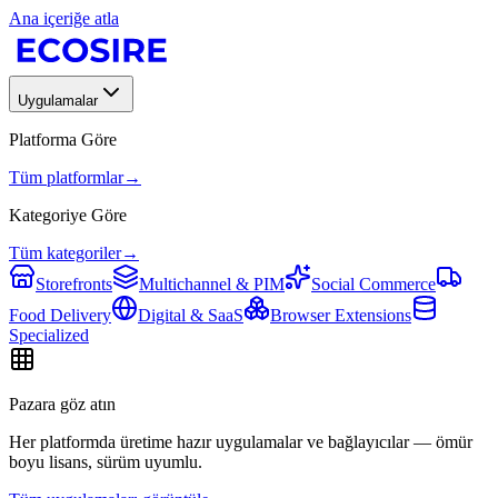
Ana içeriğe atla
Uygulamalar
Platforma Göre
Tüm platformlar
→
Kategoriye Göre
Tüm kategoriler
→
Storefronts
Multichannel & PIM
Social Commerce
Food Delivery
Digital & SaaS
Browser Extensions
Specialized
Pazara göz atın
Her platformda üretime hazır uygulamalar ve bağlayıcılar — ömür
boyu lisans, sürüm uyumlu.