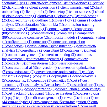
economy
(
1
)
cis
(
1
)
citizen-development
(
3
)
citizen-services
(
1
)
claude
(
2
)
clickfunnels
(
2
)
client-acquisition
(
1
)
client-management
(
2
)
client-
onboarding
(
1
)
client-portal
(
2
)
client-setup
(
1
)
client-success
(
1
)
cloud
(
8
)
cloud-accounting
(
1
)
cloud-cost
(
1
)
cloud-erp
(
3
)
cloud-hosting
(
2
)
cloud-security
(
2
)
cloudflare
(
1
)
clover
(
1
)
clv
(
2
)
cmms
(
1
)
cohort-
analysis
(
2
)
collaboration
(
3
)
colombia
(
1
)
commission-tracking
(
1
)
community
(
3
)
company
(
1
)
company-story
(
1
)
comparison
(
88
)
comparisons
(
1
)
compensation
(
1
)
compiere
(
2
)
compliance
(
99
)
composable-commerce
(
2
)
composite-models
(
1
)
computer-vision
(
1
)
configuration
(
1
)
connector
(
8
)
connector-comparison
(
1
)
connectors
(
1
)
consolidation
(
3
)
construction
(
2
)
construction-
analytics
(
1
)
consultancy
(
2
)
consulting
(
3
)
containers
(
3
)
content
(
1
)
content-management
(
2
)
content-marketing
(
3
)
continuous-
improvement
(
1
)
contract-management
(
1
)
contract-review
(
1
)
contracts
(
3
)
conversation-ai
(
1
)
conversation-design
(
1
)
conversational-ai
(
3
)
conversion
(
8
)
conversion-optimization
(
7
)
conversion-rate
(
2
)
conversion-rate-optimization
(
1
)
cookie-
consent
(
1
)
copilot
(
1
)
copyleft
(
1
)
copyrights
(
1
)
core-web-vitals
(
5
)
corporate-tax
(
1
)
corrective
(
1
)
cosmetics
(
1
)
cost
(
4
)
cost-
accounting
(
1
)
cost-analysis
(
3
)
cost-benefit
(
2
)
cost-calculator
(
1
)
cost-
comparison
(
2
)
cost-optimization
(
5
)
cost-reduction
(
1
)
cost-savings
(
1
)
cost-tracking
(
2
)
coupang
(
1
)
course-creation
(
1
)
courses
(
3
)
cpa
(
1
)
cpq
(
1
)
cpra
(
1
)
credit-management
(
1
)
crewai
(
2
)
criteria
(
1
)
crm
(
44
)
crm-analytics
(
1
)
crm-comparison
(
5
)
crm-integration
(
2
)
crm-
migration
(
2
)
cro
(
2
)
cross-border
(
8
)
cross-platform
(
1
)
cross-sell