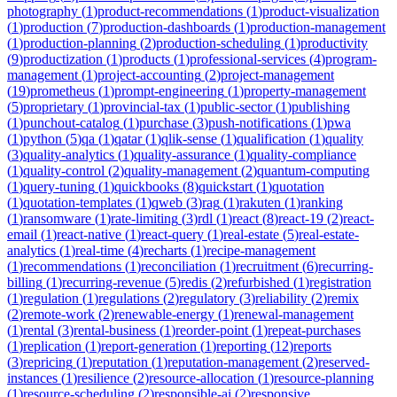
photography
(
1
)
product-recommendations
(
1
)
product-visualization
(
1
)
production
(
7
)
production-dashboards
(
1
)
production-management
(
1
)
production-planning
(
2
)
production-scheduling
(
1
)
productivity
(
9
)
productization
(
1
)
products
(
1
)
professional-services
(
4
)
program-
management
(
1
)
project-accounting
(
2
)
project-management
(
19
)
prometheus
(
1
)
prompt-engineering
(
1
)
property-management
(
5
)
proprietary
(
1
)
provincial-tax
(
1
)
public-sector
(
1
)
publishing
(
1
)
punchout-catalog
(
1
)
purchase
(
3
)
push-notifications
(
1
)
pwa
(
1
)
python
(
5
)
qa
(
1
)
qatar
(
1
)
qlik-sense
(
1
)
qualification
(
1
)
quality
(
3
)
quality-analytics
(
1
)
quality-assurance
(
1
)
quality-compliance
(
1
)
quality-control
(
2
)
quality-management
(
2
)
quantum-computing
(
1
)
query-tuning
(
1
)
quickbooks
(
8
)
quickstart
(
1
)
quotation
(
1
)
quotation-templates
(
1
)
qweb
(
3
)
rag
(
1
)
rakuten
(
1
)
ranking
(
1
)
ransomware
(
1
)
rate-limiting
(
3
)
rdl
(
1
)
react
(
8
)
react-19
(
2
)
react-
email
(
1
)
react-native
(
1
)
react-query
(
1
)
real-estate
(
5
)
real-estate-
analytics
(
1
)
real-time
(
4
)
recharts
(
1
)
recipe-management
(
1
)
recommendations
(
1
)
reconciliation
(
1
)
recruitment
(
6
)
recurring-
billing
(
1
)
recurring-revenue
(
5
)
redis
(
2
)
refurbished
(
1
)
registration
(
1
)
regulation
(
1
)
regulations
(
2
)
regulatory
(
3
)
reliability
(
2
)
remix
(
2
)
remote-work
(
2
)
renewable-energy
(
1
)
renewal-management
(
1
)
rental
(
3
)
rental-business
(
1
)
reorder-point
(
1
)
repeat-purchases
(
1
)
replication
(
1
)
report-generation
(
1
)
reporting
(
12
)
reports
(
3
)
repricing
(
1
)
reputation
(
1
)
reputation-management
(
2
)
reserved-
instances
(
1
)
resilience
(
2
)
resource-allocation
(
1
)
resource-planning
(
1
)
resource-scheduling
(
2
)
responsible-ai
(
2
)
responsive