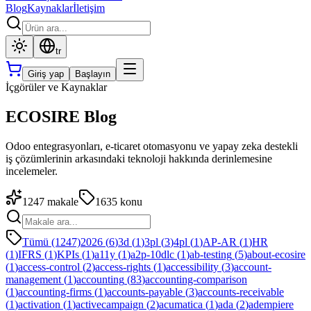
Blog
Kaynaklar
İletişim
tr
Giriş yap
Başlayın
İçgörüler ve Kaynaklar
ECOSIRE Blog
Odoo entegrasyonları, e-ticaret otomasyonu ve yapay zeka destekli
iş çözümlerinin arkasındaki teknoloji hakkında derinlemesine
incelemeler.
1247
makale
1635
konu
Tümü (1247)
2026
(
6
)
3d
(
1
)
3pl
(
3
)
4pl
(
1
)
AP-AR
(
1
)
HR
(
1
)
IFRS
(
1
)
KPIs
(
1
)
a11y
(
1
)
a2p-10dlc
(
1
)
ab-testing
(
5
)
about-ecosire
(
1
)
access-control
(
2
)
access-rights
(
1
)
accessibility
(
3
)
account-
management
(
1
)
accounting
(
83
)
accounting-comparison
(
1
)
accounting-firms
(
1
)
accounts-payable
(
3
)
accounts-receivable
(
1
)
activation
(
1
)
activecampaign
(
2
)
acumatica
(
1
)
ada
(
2
)
adempiere