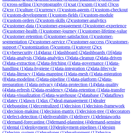
(
1
)
cross-selling
(
1
)
cryptography
(
1
)
csat
(
1
)
cspm
(
1
)
csrd
(
3
)
css
(
2
)
csv
(
1
)
culture
(
1
)
currency
(
1
)
custom-agents
(
1
)
custom-checkout
(
1
)
custom-development
(
1
)
custom-fields
(
1
)
custom-module
(
1
)
custom-orders
(
2
)
custom-skills
(
2
)
customer-analytics
(
2
)
customer-data
(
1
)
customer-engagement
(
3
)
customer-experience
(
5
)
customer-health
(
1
)
customer-journey
(
1
)
customer-lifetime-value
(
3
)
customer-retention
(
5
)
customer-satisfaction
(
1
)
customer-
segmentation
(
2
)
customer-service
(
7
)
customer-success
(
5
)
customer-
support
(
7
)
customization
(
5
)
customs
(
1
)
cutover
(
2
)
cx
(
1
)
cybersecurity
(
14
)
daraz
(
1
)
dashboard
(
2
)
dashboards
(
16
)
data
(
5
)
data-analysis
(
3
)
data-analytics
(
3
)
data-cleanup
(
2
)
data-driven
(
3
)
data-extraction
(
2
)
data-fetching
(
1
)
data-governance
(
1
)
data-
handling
(
1
)
data-hygiene
(
1
)
data-integration
(
2
)
data-lifecycle
(
1
)
data-literacy
(
1
)
data-mapping
(
1
)
data-mesh
(
1
)
data-migration
(
8
)
data-modeling
(
5
)
data-pipeline
(
1
)
data-platform
(
2
)
data-
preparation
(
1
)
data-privacy
(
4
)
data-protection
(
14
)
data-quality
(
4
)
data-refresh
(
2
)
data-residency
(
2
)
data-retention
(
1
)
data-transfer
(
4
)
data-visualization
(
5
)
data-warehouse
(
2
)
database
(
7
)
dataflows
(
1
)
datev
(
1
)
dawn
(
1
)
dax
(
7
)
deal-management
(
1
)
dealer
(
1
)
debugging
(
1
)
decentralized
(
1
)
decision
(
1
)
decision-framework
(
1
)
decision-making
(
1
)
decision-matrix
(
1
)
decision-tree
(
1
)
decorators
(
1
)
defect-detection
(
1
)
deliverability
(
1
)
delivery
(
1
)
delmiaworks
(
1
)
demand-forecasting
(
3
)
demand-planning
(
4
)
demand-sensing
(
1
)
dental
(
1
)
deployment
(
10
)
deployment-pipelines
(
1
)
design
(
2
)
design-system
(
1
)
developer
(
1
)
development
(
13
)
device-