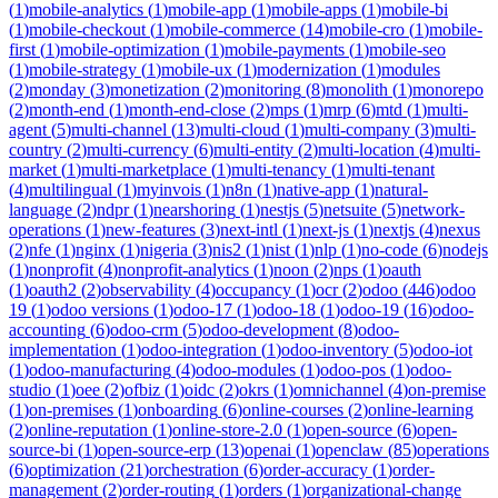
(
1
)
mobile-analytics
(
1
)
mobile-app
(
1
)
mobile-apps
(
1
)
mobile-bi
(
1
)
mobile-checkout
(
1
)
mobile-commerce
(
14
)
mobile-cro
(
1
)
mobile-
first
(
1
)
mobile-optimization
(
1
)
mobile-payments
(
1
)
mobile-seo
(
1
)
mobile-strategy
(
1
)
mobile-ux
(
1
)
modernization
(
1
)
modules
(
2
)
monday
(
3
)
monetization
(
2
)
monitoring
(
8
)
monolith
(
1
)
monorepo
(
2
)
month-end
(
1
)
month-end-close
(
2
)
mps
(
1
)
mrp
(
6
)
mtd
(
1
)
multi-
agent
(
5
)
multi-channel
(
13
)
multi-cloud
(
1
)
multi-company
(
3
)
multi-
country
(
2
)
multi-currency
(
6
)
multi-entity
(
2
)
multi-location
(
4
)
multi-
market
(
1
)
multi-marketplace
(
1
)
multi-tenancy
(
1
)
multi-tenant
(
4
)
multilingual
(
1
)
myinvois
(
1
)
n8n
(
1
)
native-app
(
1
)
natural-
language
(
2
)
ndpr
(
1
)
nearshoring
(
1
)
nestjs
(
5
)
netsuite
(
5
)
network-
operations
(
1
)
new-features
(
3
)
next-intl
(
1
)
next-js
(
1
)
nextjs
(
4
)
nexus
(
2
)
nfe
(
1
)
nginx
(
1
)
nigeria
(
3
)
nis2
(
1
)
nist
(
1
)
nlp
(
1
)
no-code
(
6
)
nodejs
(
1
)
nonprofit
(
4
)
nonprofit-analytics
(
1
)
noon
(
2
)
nps
(
1
)
oauth
(
1
)
oauth2
(
2
)
observability
(
4
)
occupancy
(
1
)
ocr
(
2
)
odoo
(
446
)
odoo
19
(
1
)
odoo versions
(
1
)
odoo-17
(
1
)
odoo-18
(
1
)
odoo-19
(
16
)
odoo-
accounting
(
6
)
odoo-crm
(
5
)
odoo-development
(
8
)
odoo-
implementation
(
1
)
odoo-integration
(
1
)
odoo-inventory
(
5
)
odoo-iot
(
1
)
odoo-manufacturing
(
4
)
odoo-modules
(
1
)
odoo-pos
(
1
)
odoo-
studio
(
1
)
oee
(
2
)
ofbiz
(
1
)
oidc
(
2
)
okrs
(
1
)
omnichannel
(
4
)
on-premise
(
1
)
on-premises
(
1
)
onboarding
(
6
)
online-courses
(
2
)
online-learning
(
2
)
online-reputation
(
1
)
online-store-2.0
(
1
)
open-source
(
6
)
open-
source-bi
(
1
)
open-source-erp
(
13
)
openai
(
1
)
openclaw
(
85
)
operations
(
6
)
optimization
(
21
)
orchestration
(
6
)
order-accuracy
(
1
)
order-
management
(
2
)
order-routing
(
1
)
orders
(
1
)
organizational-change