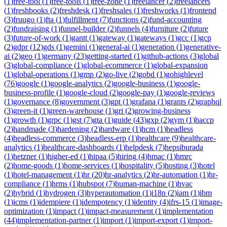
(
1
)
free-tool
(
1
)
free-tools
(
1
)
free-zone
(
1
)
freelancer
(
2
)
freelancers
(
1
)
freshbooks
(
2
)
freshdesk
(
1
)
freshsales
(
1
)
freshworks
(
1
)
frontend
(
3
)
fruugo
(
1
)
fta
(
1
)
fulfillment
(
7
)
functions
(
2
)
fund-accounting
(
2
)
fundraising
(
1
)
funnel-builder
(
2
)
funnels
(
4
)
furniture
(
2
)
future
(
3
)
future-of-work
(
1
)
gantt
(
1
)
gateway
(
1
)
gateways
(
1
)
gcc
(
1
)
gcp
(
2
)
gdpr
(
12
)
gds
(
1
)
gemini
(
1
)
general-ai
(
1
)
generation
(
1
)
generative-
ai
(
2
)
geo
(
1
)
germany
(
23
)
getting-started
(
1
)
github-actions
(
3
)
global
(
3
)
global-compliance
(
1
)
global-ecommerce
(
1
)
global-expansion
(
1
)
global-operations
(
1
)
gmp
(
2
)
go-live
(
2
)
gobd
(
1
)
gohighlevel
(
76
)
google
(
1
)
google-analytics
(
2
)
google-business
(
1
)
google-
business-profile
(
1
)
google-cloud
(
2
)
google-pay
(
1
)
google-reviews
(
1
)
governance
(
8
)
government
(
3
)
gpt
(
1
)
grafana
(
1
)
grants
(
2
)
graphql
(
3
)
green-it
(
1
)
green-warehouse
(
1
)
gri
(
2
)
growing-business
(
1
)
growth
(
1
)
grpc
(
1
)
gst
(
7
)
gta
(
1
)
guide
(
43
)
gxp
(
2
)
gym
(
1
)
haccp
(
2
)
handmade
(
3
)
hardening
(
2
)
hardware
(
1
)
hcm
(
1
)
headless
(
4
)
headless-commerce
(
3
)
headless-erp
(
1
)
healthcare
(
9
)
healthcare-
analytics
(
1
)
healthcare-dashboards
(
1
)
helpdesk
(
7
)
hepsiburada
(
1
)
hetzner
(
1
)
higher-ed
(
1
)
hipaa
(
5
)
hiring
(
4
)
hmac
(
1
)
hmrc
(
2
)
home-goods
(
1
)
home-services
(
1
)
hospitality
(
5
)
hosting
(
3
)
hotel
(
1
)
hotel-management
(
1
)
hr
(
20
)
hr-analytics
(
2
)
hr-automation
(
1
)
hr-
compliance
(
1
)
hrms
(
1
)
hubspot
(
7
)
human-machine
(
1
)
hvac
(
2
)
hybrid
(
1
)
hydrogen
(
3
)
hyperautomation
(
1
)
i18n
(
2
)
iam
(
1
)
ibm
(
1
)
icms
(
1
)
idempiere
(
1
)
idempotency
(
1
)
identity
(
4
)
ifrs-15
(
1
)
image-
optimization
(
1
)
impact
(
1
)
impact-measurement
(
1
)
implementation
(
44
)
implementation-partner
(
1
)
import
(
1
)
import-export
(
1
)
import-