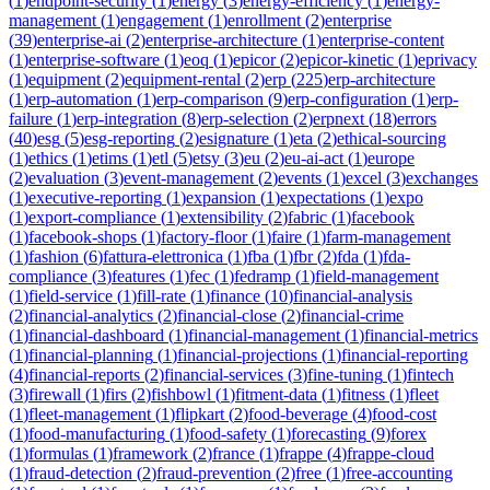
(
1
)
endpoint-security
(
1
)
energy
(
3
)
energy-efficiency
(
1
)
energy-
management
(
1
)
engagement
(
1
)
enrollment
(
2
)
enterprise
(
39
)
enterprise-ai
(
2
)
enterprise-architecture
(
1
)
enterprise-content
(
1
)
enterprise-software
(
1
)
eoq
(
1
)
epicor
(
2
)
epicor-kinetic
(
1
)
eprivacy
(
1
)
equipment
(
2
)
equipment-rental
(
2
)
erp
(
225
)
erp-architecture
(
1
)
erp-automation
(
1
)
erp-comparison
(
9
)
erp-configuration
(
1
)
erp-
failure
(
1
)
erp-integration
(
8
)
erp-selection
(
2
)
erpnext
(
18
)
errors
(
40
)
esg
(
5
)
esg-reporting
(
2
)
esignature
(
1
)
eta
(
2
)
ethical-sourcing
(
1
)
ethics
(
1
)
etims
(
1
)
etl
(
5
)
etsy
(
3
)
eu
(
2
)
eu-ai-act
(
1
)
europe
(
2
)
evaluation
(
3
)
event-management
(
2
)
events
(
1
)
excel
(
3
)
exchanges
(
1
)
executive-reporting
(
1
)
expansion
(
1
)
expectations
(
1
)
expo
(
1
)
export-compliance
(
1
)
extensibility
(
2
)
fabric
(
1
)
facebook
(
1
)
facebook-shops
(
1
)
factory-floor
(
1
)
faire
(
1
)
farm-management
(
1
)
fashion
(
6
)
fattura-elettronica
(
1
)
fba
(
1
)
fbr
(
2
)
fda
(
1
)
fda-
compliance
(
3
)
features
(
1
)
fec
(
1
)
fedramp
(
1
)
field-management
(
1
)
field-service
(
1
)
fill-rate
(
1
)
finance
(
10
)
financial-analysis
(
2
)
financial-analytics
(
2
)
financial-close
(
2
)
financial-crime
(
1
)
financial-dashboard
(
1
)
financial-management
(
1
)
financial-metrics
(
1
)
financial-planning
(
1
)
financial-projections
(
1
)
financial-reporting
(
4
)
financial-reports
(
2
)
financial-services
(
3
)
fine-tuning
(
1
)
fintech
(
3
)
firewall
(
1
)
firs
(
2
)
fishbowl
(
1
)
fitment-data
(
1
)
fitness
(
1
)
fleet
(
1
)
fleet-management
(
1
)
flipkart
(
2
)
food-beverage
(
4
)
food-cost
(
1
)
food-manufacturing
(
1
)
food-safety
(
1
)
forecasting
(
9
)
forex
(
1
)
formulas
(
1
)
framework
(
2
)
france
(
1
)
frappe
(
4
)
frappe-cloud
(
1
)
fraud-detection
(
2
)
fraud-prevention
(
2
)
free
(
1
)
free-accounting