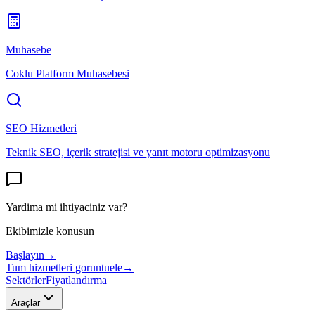
Muhasebe
Coklu Platform Muhasebesi
SEO Hizmetleri
Teknik SEO, içerik stratejisi ve yanıt motoru optimizasyonu
Yardima mi ihtiyaciniz var?
Ekibimizle konusun
Başlayın
→
Tum hizmetleri goruntuele
→
Sektörler
Fiyatlandırma
Araçlar