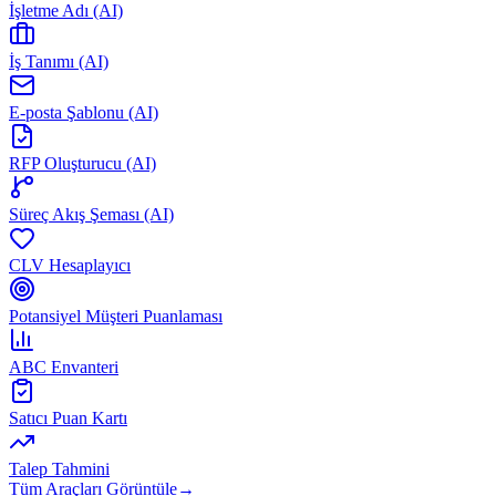
İşletme Adı (AI)
İş Tanımı (AI)
E-posta Şablonu (AI)
RFP Oluşturucu (AI)
Süreç Akış Şeması (AI)
CLV Hesaplayıcı
Potansiyel Müşteri Puanlaması
ABC Envanteri
Satıcı Puan Kartı
Talep Tahmini
Tüm Araçları Görüntüle
→