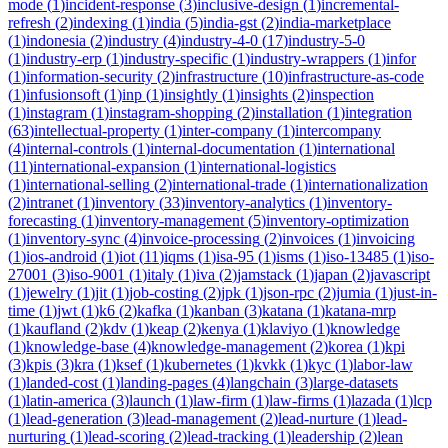
mode
(
1
)
incident-response
(
3
)
inclusive-design
(
1
)
incremental-
refresh
(
2
)
indexing
(
1
)
india
(
5
)
india-gst
(
2
)
india-marketplace
(
1
)
indonesia
(
2
)
industry
(
4
)
industry-4-0
(
17
)
industry-5-0
(
1
)
industry-erp
(
1
)
industry-specific
(
1
)
industry-wrappers
(
1
)
infor
(
1
)
information-security
(
2
)
infrastructure
(
10
)
infrastructure-as-code
(
1
)
infusionsoft
(
1
)
inp
(
1
)
insightly
(
1
)
insights
(
2
)
inspection
(
1
)
instagram
(
1
)
instagram-shopping
(
2
)
installation
(
1
)
integration
(
63
)
intellectual-property
(
1
)
inter-company
(
1
)
intercompany
(
4
)
internal-controls
(
1
)
internal-documentation
(
1
)
international
(
11
)
international-expansion
(
1
)
international-logistics
(
1
)
international-selling
(
2
)
international-trade
(
1
)
internationalization
(
2
)
intranet
(
1
)
inventory
(
33
)
inventory-analytics
(
1
)
inventory-
forecasting
(
1
)
inventory-management
(
5
)
inventory-optimization
(
1
)
inventory-sync
(
4
)
invoice-processing
(
2
)
invoices
(
1
)
invoicing
(
1
)
ios-android
(
1
)
iot
(
11
)
iqms
(
1
)
isa-95
(
1
)
isms
(
1
)
iso-13485
(
1
)
iso-
27001
(
3
)
iso-9001
(
1
)
italy
(
1
)
iva
(
2
)
jamstack
(
1
)
japan
(
2
)
javascript
(
1
)
jewelry
(
1
)
jit
(
1
)
job-costing
(
2
)
jpk
(
1
)
json-rpc
(
2
)
jumia
(
1
)
just-in-
time
(
1
)
jwt
(
1
)
k6
(
2
)
kafka
(
1
)
kanban
(
3
)
katana
(
1
)
katana-mrp
(
1
)
kaufland
(
2
)
kdv
(
1
)
keap
(
2
)
kenya
(
1
)
klaviyo
(
1
)
knowledge
(
1
)
knowledge-base
(
4
)
knowledge-management
(
2
)
korea
(
1
)
kpi
(
3
)
kpis
(
3
)
kra
(
1
)
ksef
(
1
)
kubernetes
(
1
)
kvkk
(
1
)
kyc
(
1
)
labor-law
(
1
)
landed-cost
(
1
)
landing-pages
(
4
)
langchain
(
3
)
large-datasets
(
1
)
latin-america
(
3
)
launch
(
1
)
law-firm
(
1
)
law-firms
(
1
)
lazada
(
1
)
lcp
(
1
)
lead-generation
(
3
)
lead-management
(
2
)
lead-nurture
(
1
)
lead-
nurturing
(
1
)
lead-scoring
(
2
)
lead-tracking
(
1
)
leadership
(
2
)
lean