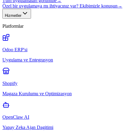
Tüm uygulamaları görüntüle
→
Özel bir uygulamaya mı ihtiyacınız var? Ekibimizle konuşun
→
Hizmetler
Platformlar
Odoo ERP'si
Uygulama ve Entegrasyon
Shopify
Magaza Kurulumu ve Optimizasyon
OpenClaw AI
Yapay Zeka Ajan Dagitimi