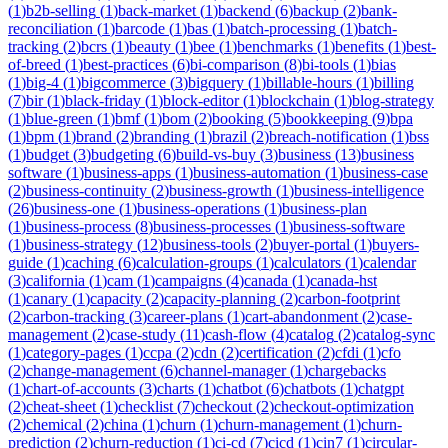
(
1
)
b2b-selling
(
1
)
back-market
(
1
)
backend
(
6
)
backup
(
2
)
bank-
reconciliation
(
1
)
barcode
(
1
)
bas
(
1
)
batch-processing
(
1
)
batch-
tracking
(
2
)
bcrs
(
1
)
beauty
(
1
)
bee
(
1
)
benchmarks
(
1
)
benefits
(
1
)
best-
of-breed
(
1
)
best-practices
(
6
)
bi-comparison
(
8
)
bi-tools
(
1
)
bias
(
1
)
big-4
(
1
)
bigcommerce
(
3
)
bigquery
(
1
)
billable-hours
(
1
)
billing
(
7
)
bir
(
1
)
black-friday
(
1
)
block-editor
(
1
)
blockchain
(
1
)
blog-strategy
(
1
)
blue-green
(
1
)
bmf
(
1
)
bom
(
2
)
booking
(
5
)
bookkeeping
(
9
)
bpa
(
1
)
bpm
(
1
)
brand
(
2
)
branding
(
1
)
brazil
(
2
)
breach-notification
(
1
)
bss
(
1
)
budget
(
3
)
budgeting
(
6
)
build-vs-buy
(
3
)
business
(
13
)
business
software
(
1
)
business-apps
(
1
)
business-automation
(
1
)
business-case
(
2
)
business-continuity
(
2
)
business-growth
(
1
)
business-intelligence
(
26
)
business-one
(
1
)
business-operations
(
1
)
business-plan
(
1
)
business-process
(
8
)
business-processes
(
1
)
business-software
(
1
)
business-strategy
(
12
)
business-tools
(
2
)
buyer-portal
(
1
)
buyers-
guide
(
1
)
caching
(
6
)
calculation-groups
(
1
)
calculators
(
1
)
calendar
(
3
)
california
(
1
)
cam
(
1
)
campaigns
(
4
)
canada
(
1
)
canada-hst
(
1
)
canary
(
1
)
capacity
(
2
)
capacity-planning
(
2
)
carbon-footprint
(
2
)
carbon-tracking
(
3
)
career-plans
(
1
)
cart-abandonment
(
2
)
case-
management
(
2
)
case-study
(
11
)
cash-flow
(
4
)
catalog
(
2
)
catalog-sync
(
1
)
category-pages
(
1
)
ccpa
(
2
)
cdn
(
2
)
certification
(
2
)
cfdi
(
1
)
cfo
(
2
)
change-management
(
6
)
channel-manager
(
1
)
chargebacks
(
1
)
chart-of-accounts
(
3
)
charts
(
1
)
chatbot
(
6
)
chatbots
(
1
)
chatgpt
(
2
)
cheat-sheet
(
1
)
checklist
(
7
)
checkout
(
2
)
checkout-optimization
(
2
)
chemical
(
2
)
china
(
1
)
churn
(
1
)
churn-management
(
1
)
churn-
prediction
(
2
)
churn-reduction
(
1
)
ci-cd
(
7
)
cicd
(
1
)
cin7
(
1
)
circular-