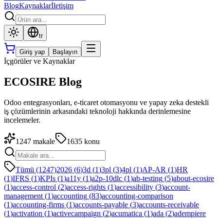
Blog
Kaynaklar
İletişim
tr
Giriş yap
Başlayın
İçgörüler ve Kaynaklar
ECOSIRE Blog
Odoo entegrasyonları, e-ticaret otomasyonu ve yapay zeka destekli
iş çözümlerinin arkasındaki teknoloji hakkında derinlemesine
incelemeler.
1247
makale
1635
konu
Tümü (1247)
2026
(
6
)
3d
(
1
)
3pl
(
3
)
4pl
(
1
)
AP-AR
(
1
)
HR
(
1
)
IFRS
(
1
)
KPIs
(
1
)
a11y
(
1
)
a2p-10dlc
(
1
)
ab-testing
(
5
)
about-ecosire
(
1
)
access-control
(
2
)
access-rights
(
1
)
accessibility
(
3
)
account-
management
(
1
)
accounting
(
83
)
accounting-comparison
(
1
)
accounting-firms
(
1
)
accounts-payable
(
3
)
accounts-receivable
(
1
)
activation
(
1
)
activecampaign
(
2
)
acumatica
(
1
)
ada
(
2
)
adempiere