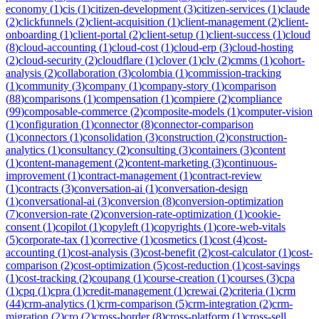
economy
(
1
)
cis
(
1
)
citizen-development
(
3
)
citizen-services
(
1
)
claude
(
2
)
clickfunnels
(
2
)
client-acquisition
(
1
)
client-management
(
2
)
client-
onboarding
(
1
)
client-portal
(
2
)
client-setup
(
1
)
client-success
(
1
)
cloud
(
8
)
cloud-accounting
(
1
)
cloud-cost
(
1
)
cloud-erp
(
3
)
cloud-hosting
(
2
)
cloud-security
(
2
)
cloudflare
(
1
)
clover
(
1
)
clv
(
2
)
cmms
(
1
)
cohort-
analysis
(
2
)
collaboration
(
3
)
colombia
(
1
)
commission-tracking
(
1
)
community
(
3
)
company
(
1
)
company-story
(
1
)
comparison
(
88
)
comparisons
(
1
)
compensation
(
1
)
compiere
(
2
)
compliance
(
99
)
composable-commerce
(
2
)
composite-models
(
1
)
computer-vision
(
1
)
configuration
(
1
)
connector
(
8
)
connector-comparison
(
1
)
connectors
(
1
)
consolidation
(
3
)
construction
(
2
)
construction-
analytics
(
1
)
consultancy
(
2
)
consulting
(
3
)
containers
(
3
)
content
(
1
)
content-management
(
2
)
content-marketing
(
3
)
continuous-
improvement
(
1
)
contract-management
(
1
)
contract-review
(
1
)
contracts
(
3
)
conversation-ai
(
1
)
conversation-design
(
1
)
conversational-ai
(
3
)
conversion
(
8
)
conversion-optimization
(
7
)
conversion-rate
(
2
)
conversion-rate-optimization
(
1
)
cookie-
consent
(
1
)
copilot
(
1
)
copyleft
(
1
)
copyrights
(
1
)
core-web-vitals
(
5
)
corporate-tax
(
1
)
corrective
(
1
)
cosmetics
(
1
)
cost
(
4
)
cost-
accounting
(
1
)
cost-analysis
(
3
)
cost-benefit
(
2
)
cost-calculator
(
1
)
cost-
comparison
(
2
)
cost-optimization
(
5
)
cost-reduction
(
1
)
cost-savings
(
1
)
cost-tracking
(
2
)
coupang
(
1
)
course-creation
(
1
)
courses
(
3
)
cpa
(
1
)
cpq
(
1
)
cpra
(
1
)
credit-management
(
1
)
crewai
(
2
)
criteria
(
1
)
crm
(
44
)
crm-analytics
(
1
)
crm-comparison
(
5
)
crm-integration
(
2
)
crm-
migration
(
2
)
cro
(
2
)
cross-border
(
8
)
cross-platform
(
1
)
cross-sell