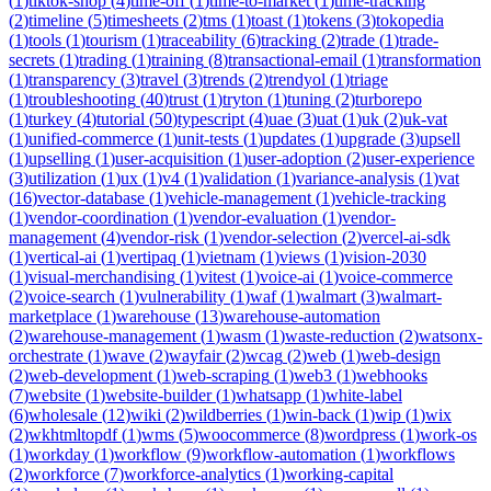
(
1
)
tiktok-shop
(
4
)
time-off
(
1
)
time-to-market
(
1
)
time-tracking
(
2
)
timeline
(
5
)
timesheets
(
2
)
tms
(
1
)
toast
(
1
)
tokens
(
3
)
tokopedia
(
1
)
tools
(
1
)
tourism
(
1
)
traceability
(
6
)
tracking
(
2
)
trade
(
1
)
trade-
secrets
(
1
)
trading
(
1
)
training
(
8
)
transactional-email
(
1
)
transformation
(
1
)
transparency
(
3
)
travel
(
3
)
trends
(
2
)
trendyol
(
1
)
triage
(
1
)
troubleshooting
(
40
)
trust
(
1
)
tryton
(
1
)
tuning
(
2
)
turborepo
(
1
)
turkey
(
4
)
tutorial
(
50
)
typescript
(
4
)
uae
(
3
)
uat
(
1
)
uk
(
2
)
uk-vat
(
1
)
unified-commerce
(
1
)
unit-tests
(
1
)
updates
(
1
)
upgrade
(
3
)
upsell
(
1
)
upselling
(
1
)
user-acquisition
(
1
)
user-adoption
(
2
)
user-experience
(
3
)
utilization
(
1
)
ux
(
1
)
v4
(
1
)
validation
(
1
)
variance-analysis
(
1
)
vat
(
16
)
vector-database
(
1
)
vehicle-management
(
1
)
vehicle-tracking
(
1
)
vendor-coordination
(
1
)
vendor-evaluation
(
1
)
vendor-
management
(
4
)
vendor-risk
(
1
)
vendor-selection
(
2
)
vercel-ai-sdk
(
1
)
vertical-ai
(
1
)
vertipaq
(
1
)
vietnam
(
1
)
views
(
1
)
vision-2030
(
1
)
visual-merchandising
(
1
)
vitest
(
1
)
voice-ai
(
1
)
voice-commerce
(
2
)
voice-search
(
1
)
vulnerability
(
1
)
waf
(
1
)
walmart
(
3
)
walmart-
marketplace
(
1
)
warehouse
(
13
)
warehouse-automation
(
2
)
warehouse-management
(
1
)
wasm
(
1
)
waste-reduction
(
2
)
watsonx-
orchestrate
(
1
)
wave
(
2
)
wayfair
(
2
)
wcag
(
2
)
web
(
1
)
web-design
(
2
)
web-development
(
1
)
web-scraping
(
1
)
web3
(
1
)
webhooks
(
7
)
website
(
1
)
website-builder
(
1
)
whatsapp
(
1
)
white-label
(
6
)
wholesale
(
12
)
wiki
(
2
)
wildberries
(
1
)
win-back
(
1
)
wip
(
1
)
wix
(
2
)
wkhtmltopdf
(
1
)
wms
(
5
)
woocommerce
(
8
)
wordpress
(
1
)
work-os
(
1
)
workday
(
1
)
workflow
(
9
)
workflow-automation
(
1
)
workflows
(
2
)
workforce
(
7
)
workforce-analytics
(
1
)
working-capital