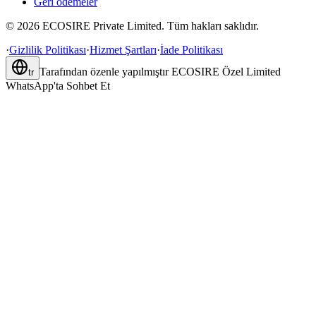
Geri ödemeler
©
2026
ECOSIRE Private Limited. Tüm hakları saklıdır.
·
Gizlilik Politikası
·
Hizmet Şartları
·
İade Politikası
Tarafından özenle yapılmıştır
ECOSIRE Özel Limited
tr
WhatsApp'ta Sohbet Et