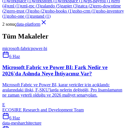
(
1
)
workplace
(
1
)
workshops
(
1
)
workspace
(
1
)
wps-payroll
(
1
)
xero
(
4
)
xml
(
1
)
xml-rpc
(
3
)
zalando
(
5
)
zapier
(
3
)
zatca
(
2
)
zero-downtime
(
2
)
zero-trust
(
3
)
zoho
(
2
)
zoho-books
(
1
)
zoho-crm
(
1
)
zoho-inventory
(
1
)
zoho-one
(
1
)
zustand
(
1
)
2 sonuç
data-platform
Tüm Makaleler
microsoft-fabric
power-bi
6 Haz
Microsoft Fabric ve Power BI: Fark Nedir ve
2026'da Aslında Neye İhtiyacınız Var?
Microsoft Fabric ve Power BI, karar vericiler için açıklandı:
aralarındaki ilişki, F-SKU'larda nelerin değiştiği, Pro lisanslamanın
ne zaman yeterli olduğu ve 2026 maliyet senaryoları.
E
ECOSIRE Research and Development Team
6 Haz
data-mesh
architecture