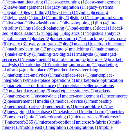
(
1
)
lean-manufacturing
(
1
)
lease-accounting
(
1
)
lease-management
(
2
)
leave-management
(
1
)
legacy-migration
(
1
)
legacy-systems
(
1
)
legal
(
16
)
legal-billing
(
1
)
legal-tech
(
1
)
lgpd
(
1
)
licensing
(
7
)
lightspeed
(
1
)
liquid
(
1
)
liquidity
(
1
)
listing
(
1
)
listing-optimization
(
1
)
live-chat
(
1
)
live-dashboards
(
1
)
live-shopping
(
1
)
llm
(
4
)
llm-
visibility
(
1
)
lms
(
3
)
load-balancing
(
1
)
load-testing
(
3
)
local
(
1
)
local-
seo
(
4
)
localization
(
24
)
logging
(
1
)
logistics
(
14
)
logistics-analytics
(
1
)
lohnsteuer
(
1
)
looker
(
2
)
looker-studio
(
2
)
lot-tracking
(
1
)
low-code
(
6
)
loyalty
(
3
)
loyalty-programs
(
2
)
ltv
(
1
)
mach
(
1
)
mach-architecture
(
1
)
machine-learning
(
13
)
magento
(
4
)
mailchimp
(
1
)
maintenance
(
4
)
make-or-buy
(
1
)
making-tax-digital
(
1
)
malaysia
(
1
)
managed-
services
(
1
)
management
(
1
)
manufacturing
(
53
)
margins
(
2
)
market-
analysis
(
1
)
marketing
(
10
)
marketing-automation
(
11
)
marketing-
platform
(
4
)
marketplace
(
22
)
marketplace-advertising
(
1
)
marketplace-analytics
(
1
)
marketplace-fees
(
1
)
marketplace-
integration
(
9
)
marketplace-operations
(
1
)
marketplace-optimization
(
1
)
marketplace-performance
(
1
)
marketplace-seller-operations
(
17
)
marketplace-selling
(
9
)
marketplace-strategy
(
1
)
markets
(
1
)
markets-pro
(
1
)
master-data
(
1
)
matter-management
(
1
)
mcommerce
(
2
)
measurement
(
1
)
media
(
3
)
medical-device
(
1
)
membership
(
2
)
membership-sites
(
3
)
memberships
(
1
)
mercadolibre
(
2
)
mes
(
2
)
messaging
(
1
)
metabase
(
1
)
metasfresh
(
1
)
method-crm
(
1
)
metrics
(
2
)
mexico
(
1
)
mfa
(
1
)
microlearning
(
1
)
microservices
(
6
)
microsoft
(
4
)
microsoft-365
(
1
)
microsoft-copilot
(
1
)
microsoft-fabric
(
3
)
mid-
market
(
3
)
middle-east
(
3
)
migration
(
29
)
migrations
(
1
)
mobile