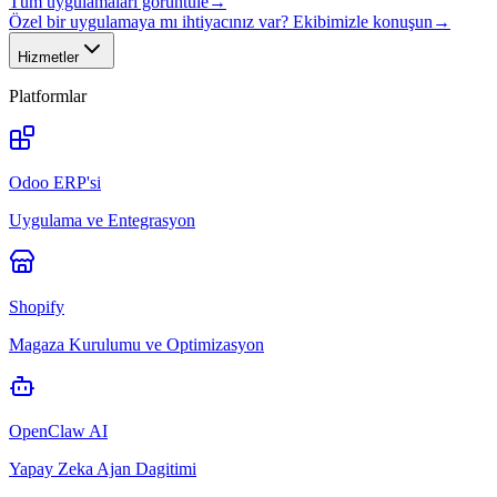
Tüm uygulamaları görüntüle
→
Özel bir uygulamaya mı ihtiyacınız var? Ekibimizle konuşun
→
Hizmetler
Platformlar
Odoo ERP'si
Uygulama ve Entegrasyon
Shopify
Magaza Kurulumu ve Optimizasyon
OpenClaw AI
Yapay Zeka Ajan Dagitimi