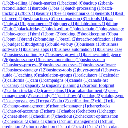
(
1
)
b2b-selling
(
1
)
back-market
(
1
)
backend
(
6
)
backup
(
2
)
bank-
reconciliation
(
1
)
barcode
(
1
)
bas
(
1
)
batch-processing
(
1
)
batch-
tracking
(
2
)
bcrs
(
1
)
beauty
(
1
)
bee
(
1
)
benchmarks
(
1
)
benefits
(
1
)
best-
of-breed
(
1
)
best-practices
(
6
)
bi-comparison
(
8
)
bi-tools
(
1
)
bias
(
1
)
big-4
(
1
)
bigcommerce
(
3
)
bigquery
(
1
)
billable-hours
(
1
)
billing
(
7
)
bir
(
1
)
black-friday
(
1
)
block-editor
(
1
)
blockchain
(
1
)
blog-strategy
(
1
)
blue-green
(
1
)
bmf
(
1
)
bom
(
2
)
booking
(
5
)
bookkeeping
(
9
)
bpa
(
1
)
bpm
(
1
)
brand
(
2
)
branding
(
1
)
brazil
(
2
)
breach-notification
(
1
)
bss
(
1
)
budget
(
3
)
budgeting
(
6
)
build-vs-buy
(
3
)
business
(
13
)
business
software
(
1
)
business-apps
(
1
)
business-automation
(
1
)
business-case
(
2
)
business-continuity
(
2
)
business-growth
(
1
)
business-intelligence
(
26
)
business-one
(
1
)
business-operations
(
1
)
business-plan
(
1
)
business-process
(
8
)
business-processes
(
1
)
business-software
(
1
)
business-strategy
(
12
)
business-tools
(
2
)
buyer-portal
(
1
)
buyers-
guide
(
1
)
caching
(
6
)
calculation-groups
(
1
)
calculators
(
1
)
calendar
(
3
)
california
(
1
)
cam
(
1
)
campaigns
(
4
)
canada
(
1
)
canada-hst
(
1
)
canary
(
1
)
capacity
(
2
)
capacity-planning
(
2
)
carbon-footprint
(
2
)
carbon-tracking
(
3
)
career-plans
(
1
)
cart-abandonment
(
2
)
case-
management
(
2
)
case-study
(
11
)
cash-flow
(
4
)
catalog
(
2
)
catalog-sync
(
1
)
category-pages
(
1
)
ccpa
(
2
)
cdn
(
2
)
certification
(
2
)
cfdi
(
1
)
cfo
(
2
)
change-management
(
6
)
channel-manager
(
1
)
chargebacks
(
1
)
chart-of-accounts
(
3
)
charts
(
1
)
chatbot
(
6
)
chatbots
(
1
)
chatgpt
(
2
)
cheat-sheet
(
1
)
checklist
(
7
)
checkout
(
2
)
checkout-optimization
(
2
)
chemical
(
2
)
china
(
1
)
churn
(
1
)
churn-management
(
1
)
churn-
prediction
(
2
)
churn-reduction
(
1
)
ci-cd
(
7
)
cicd
(
1
)
cin7
(
1
)
circular-