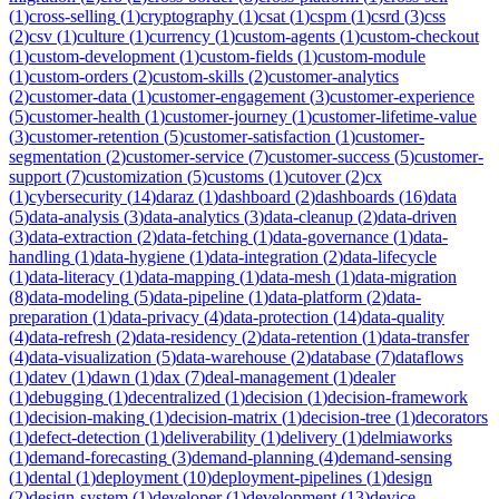
(
1
)
cross-selling
(
1
)
cryptography
(
1
)
csat
(
1
)
cspm
(
1
)
csrd
(
3
)
css
(
2
)
csv
(
1
)
culture
(
1
)
currency
(
1
)
custom-agents
(
1
)
custom-checkout
(
1
)
custom-development
(
1
)
custom-fields
(
1
)
custom-module
(
1
)
custom-orders
(
2
)
custom-skills
(
2
)
customer-analytics
(
2
)
customer-data
(
1
)
customer-engagement
(
3
)
customer-experience
(
5
)
customer-health
(
1
)
customer-journey
(
1
)
customer-lifetime-value
(
3
)
customer-retention
(
5
)
customer-satisfaction
(
1
)
customer-
segmentation
(
2
)
customer-service
(
7
)
customer-success
(
5
)
customer-
support
(
7
)
customization
(
5
)
customs
(
1
)
cutover
(
2
)
cx
(
1
)
cybersecurity
(
14
)
daraz
(
1
)
dashboard
(
2
)
dashboards
(
16
)
data
(
5
)
data-analysis
(
3
)
data-analytics
(
3
)
data-cleanup
(
2
)
data-driven
(
3
)
data-extraction
(
2
)
data-fetching
(
1
)
data-governance
(
1
)
data-
handling
(
1
)
data-hygiene
(
1
)
data-integration
(
2
)
data-lifecycle
(
1
)
data-literacy
(
1
)
data-mapping
(
1
)
data-mesh
(
1
)
data-migration
(
8
)
data-modeling
(
5
)
data-pipeline
(
1
)
data-platform
(
2
)
data-
preparation
(
1
)
data-privacy
(
4
)
data-protection
(
14
)
data-quality
(
4
)
data-refresh
(
2
)
data-residency
(
2
)
data-retention
(
1
)
data-transfer
(
4
)
data-visualization
(
5
)
data-warehouse
(
2
)
database
(
7
)
dataflows
(
1
)
datev
(
1
)
dawn
(
1
)
dax
(
7
)
deal-management
(
1
)
dealer
(
1
)
debugging
(
1
)
decentralized
(
1
)
decision
(
1
)
decision-framework
(
1
)
decision-making
(
1
)
decision-matrix
(
1
)
decision-tree
(
1
)
decorators
(
1
)
defect-detection
(
1
)
deliverability
(
1
)
delivery
(
1
)
delmiaworks
(
1
)
demand-forecasting
(
3
)
demand-planning
(
4
)
demand-sensing
(
1
)
dental
(
1
)
deployment
(
10
)
deployment-pipelines
(
1
)
design
(
2
)
design-system
(
1
)
developer
(
1
)
development
(
13
)
device-