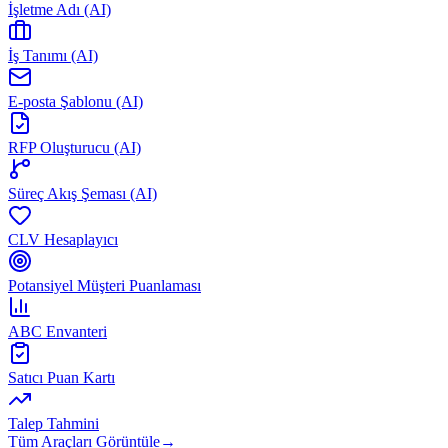
İşletme Adı (AI)
İş Tanımı (AI)
E-posta Şablonu (AI)
RFP Oluşturucu (AI)
Süreç Akış Şeması (AI)
CLV Hesaplayıcı
Potansiyel Müşteri Puanlaması
ABC Envanteri
Satıcı Puan Kartı
Talep Tahmini
Tüm Araçları Görüntüle
→