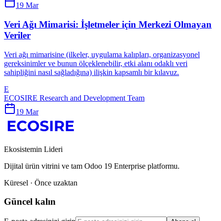
19 Mar
Veri Ağı Mimarisi: İşletmeler için Merkezi Olmayan
Veriler
Veri ağı mimarisine (ilkeler, uygulama kalıpları, organizasyonel
gereksinimler ve bunun ölçeklenebilir, etki alanı odaklı veri
sahipliğini nasıl sağladığına) ilişkin kapsamlı bir kılavuz.
E
ECOSIRE Research and Development Team
19 Mar
Ekosistemin Lideri
Dijital ürün vitrini ve tam Odoo 19 Enterprise platformu.
Küresel · Önce uzaktan
Güncel kalın