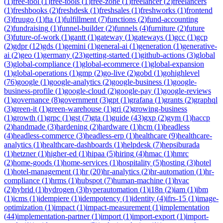
(
1
)
free-tool
(
1
)
free-tools
(
1
)
free-zone
(
1
)
freelancer
(
2
)
freelancers
(
1
)
freshbooks
(
2
)
freshdesk
(
1
)
freshsales
(
1
)
freshworks
(
1
)
frontend
(
3
)
fruugo
(
1
)
fta
(
1
)
fulfillment
(
7
)
functions
(
2
)
fund-accounting
(
2
)
fundraising
(
1
)
funnel-builder
(
2
)
funnels
(
4
)
furniture
(
2
)
future
(
3
)
future-of-work
(
1
)
gantt
(
1
)
gateway
(
1
)
gateways
(
1
)
gcc
(
1
)
gcp
(
2
)
gdpr
(
12
)
gds
(
1
)
gemini
(
1
)
general-ai
(
1
)
generation
(
1
)
generative-
ai
(
2
)
geo
(
1
)
germany
(
23
)
getting-started
(
1
)
github-actions
(
3
)
global
(
3
)
global-compliance
(
1
)
global-ecommerce
(
1
)
global-expansion
(
1
)
global-operations
(
1
)
gmp
(
2
)
go-live
(
2
)
gobd
(
1
)
gohighlevel
(
76
)
google
(
1
)
google-analytics
(
2
)
google-business
(
1
)
google-
business-profile
(
1
)
google-cloud
(
2
)
google-pay
(
1
)
google-reviews
(
1
)
governance
(
8
)
government
(
3
)
gpt
(
1
)
grafana
(
1
)
grants
(
2
)
graphql
(
3
)
green-it
(
1
)
green-warehouse
(
1
)
gri
(
2
)
growing-business
(
1
)
growth
(
1
)
grpc
(
1
)
gst
(
7
)
gta
(
1
)
guide
(
43
)
gxp
(
2
)
gym
(
1
)
haccp
(
2
)
handmade
(
3
)
hardening
(
2
)
hardware
(
1
)
hcm
(
1
)
headless
(
4
)
headless-commerce
(
3
)
headless-erp
(
1
)
healthcare
(
9
)
healthcare-
analytics
(
1
)
healthcare-dashboards
(
1
)
helpdesk
(
7
)
hepsiburada
(
1
)
hetzner
(
1
)
higher-ed
(
1
)
hipaa
(
5
)
hiring
(
4
)
hmac
(
1
)
hmrc
(
2
)
home-goods
(
1
)
home-services
(
1
)
hospitality
(
5
)
hosting
(
3
)
hotel
(
1
)
hotel-management
(
1
)
hr
(
20
)
hr-analytics
(
2
)
hr-automation
(
1
)
hr-
compliance
(
1
)
hrms
(
1
)
hubspot
(
7
)
human-machine
(
1
)
hvac
(
2
)
hybrid
(
1
)
hydrogen
(
3
)
hyperautomation
(
1
)
i18n
(
2
)
iam
(
1
)
ibm
(
1
)
icms
(
1
)
idempiere
(
1
)
idempotency
(
1
)
identity
(
4
)
ifrs-15
(
1
)
image-
optimization
(
1
)
impact
(
1
)
impact-measurement
(
1
)
implementation
(
44
)
implementation-partner
(
1
)
import
(
1
)
import-export
(
1
)
import-