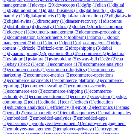
management
(
1
)
devops
(
29
)
devsecops
(
1
)
dgfip
(
1
)
dian
(
1
)
digital
(
1
)
digital-adoption
(
1
)
digital-business
(
1
)
digital-health
(
1
)
digital-
maturity
(
1
)
digital-products
(
1
)
digital-transformation
(
22
)
digital-twin
(
2
)
digital-twins
(
1
)
directquery
(
1
)
disaster-recovery
(
1
)
discounts
(
2
)
distribution
(
4
)
diversity
(
1
)
dms
(
2
)
docker
(
3
)
docker-compose
(
1
)
doctype
(
1
)
document-management
(
3
)
document-processing
(
2
)
documentation
(
2
)
documents
(
4
)
dolibarr
(
1
)
domo
(
1
)
donor-
management
(
2
)
dpa
(
1
)
dpdp
(
1
)
dpo
(
1
)
drip-campaigns
(
1
)
drip-
content
(
1
)
drizzle
(
3
)
drizzle-orm
(
2
)
dropshipping
(
3
)
dubai
(
1
)
dynamic-pricing
(
3
)
dynamics-365
(
4
)
e-commerce
(
2
)
e-factura
(
1
)
e-faktur
(
1
)
e-fatura
(
1
)
e-invoicing
(
5
)
e-way-bill
(
1
)
e2e
(
2
)
eaa
(
1
)
ebay
(
3
)
ec2
(
1
)
ecm
(
1
)
ecommerce
(
178
)
ecommerce-analytics
(
3
)
ecommerce-costs
(
1
)
ecommerce-logistics
(
1
)
ecommerce-
marketing
(
2
)
ecommerce-metrics
(
2
)
ecommerce-operations
(
2
)
ecommerce-payments
(
1
)
ecommerce-platform
(
2
)
ecommerce-
reporting
(
1
)
ecommerce-scaling
(
1
)
ecommerce-security
(
1
)
ecommerce-seo
(
3
)
ecommerce-shipping
(
1
)
ecommerce-
technology
(
1
)
ecommerce-trends
(
1
)
ecosire
(
7
)
ecosystem
(
1
)
edge-
computing
(
2
)
edi
(
1
)
editorial
(
1
)
edr
(
1
)
edtech
(
1
)
education
(
4
)
education-analytics
(
1
)
efficiency
(
8
)
egypt
(
2
)
electronics
(
1
)
emag
(
1
)
email
(
2
)
email-marketing
(
10
)
email-sequences
(
1
)
email-templates
(
1
)
embedded
(
2
)
embedded-analytics
(
5
)
embedded-apps
(
1
)
emissions
(
1
)
employee-development
(
1
)
employee-engagement
(
1
)
employee-management
(
3
)
employee-privacy
(
1
)
encryption