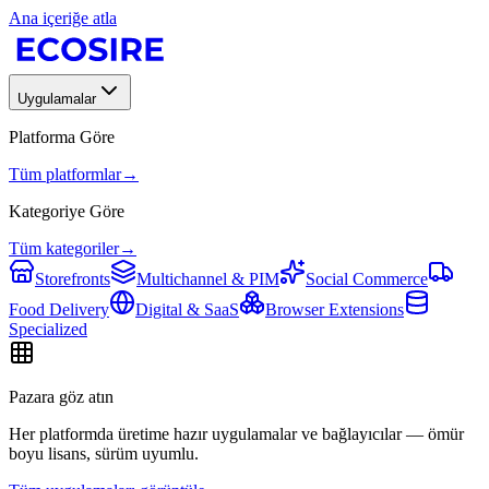
Ana içeriğe atla
Uygulamalar
Platforma Göre
Tüm platformlar
→
Kategoriye Göre
Tüm kategoriler
→
Storefronts
Multichannel & PIM
Social Commerce
Food Delivery
Digital & SaaS
Browser Extensions
Specialized
Pazara göz atın
Her platformda üretime hazır uygulamalar ve bağlayıcılar — ömür
boyu lisans, sürüm uyumlu.