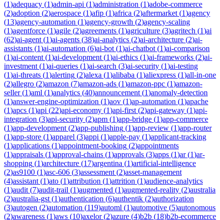
(
1
)
adequacy
(
1
)
admin-api
(
1
)
administration
(
1
)
adobe-commerce
(
2
)
adoption
(
2
)
aerospace
(
1
)
afip
(
1
)
africa
(
2
)
aftermarket
(
1
)
agency
(
13
)
agency-automation
(
1
)
agency-growth
(
2
)
agency-scaling
(
1
)
agentforce
(
1
)
agile
(
2
)
agreements
(
1
)
agriculture
(
3
)
agritech
(
1
)
ai
(
62
)
ai-agent
(
1
)
ai-agents
(
38
)
ai-analytics
(
2
)
ai-architecture
(
2
)
ai-
assistants
(
1
)
ai-automation
(
6
)
ai-bot
(
1
)
ai-chatbot
(
1
)
ai-comparison
(
1
)
ai-content
(
1
)
ai-development
(
1
)
ai-ethics
(
1
)
ai-frameworks
(
2
)
ai-
investment
(
1
)
ai-queries
(
1
)
ai-search
(
3
)
ai-security
(
1
)
ai-testing
(
1
)
ai-threats
(
1
)
alerting
(
2
)
alexa
(
1
)
alibaba
(
1
)
aliexpress
(
1
)
all-in-one
(
2
)
allegro
(
2
)
amazon
(
7
)
amazon-ads
(
1
)
amazon-ppc
(
1
)
amazon-
seller
(
1
)
aml
(
1
)
analytics
(
40
)
announcement
(
1
)
anomaly-detection
(
1
)
answer-engine-optimization
(
1
)
aov
(
1
)
ap-automation
(
1
)
apache
(
1
)
apcs
(
1
)
api
(
22
)
api-economy
(
1
)
api-first
(
2
)
api-gateway
(
1
)
api-
integration
(
3
)
api-security
(
2
)
apm
(
1
)
app-bridge
(
1
)
app-commerce
(
1
)
app-development
(
2
)
app-publishing
(
1
)
app-review
(
1
)
app-router
(
1
)
app-store
(
1
)
apparel
(
3
)
appi
(
1
)
apple-pay
(
1
)
applicant-tracking
(
1
)
applications
(
1
)
appointment-booking
(
2
)
appointments
(
1
)
appraisals
(
1
)
approval-chains
(
1
)
approvals
(
3
)
apps
(
1
)
ar
(
1
)
ar-
shopping
(
1
)
architecture
(
17
)
argentina
(
1
)
artificial-intelligence
(
2
)
as9100
(
1
)
asc-606
(
3
)
assessment
(
2
)
asset-management
(
4
)
assistant
(
1
)
ato
(
1
)
attribution
(
1
)
attrition
(
1
)
audience-analytics
(
1
)
audit
(
7
)
audit-trail
(
1
)
augmented
(
1
)
augmented-reality
(
2
)
australia
(
2
)
australia-gst
(
1
)
authentication
(
6
)
authentik
(
2
)
authorization
(
3
)
autogen
(
2
)
automation
(
119
)
automl
(
1
)
automotive
(
5
)
autonomous
(
2
)
awareness
(
1
)
aws
(
10
)
axelor
(
2
)
azure
(
4
)
b2b
(
18
)
b2b-ecommerce