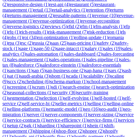
(
2
)
responsive-design
(
1
)
rest-api
(
4
)
restaurant
(
5
)
restaurant-
management
(
1
)
retail
(
13
)
retail-analytics
(
1
)
retention
(
9
)
returns
(
4
)
returns-management
(
2
)
reusable-patterns
(
1
)
revenue
(
10
)
revenue-
management
(
1
)
revenue-optimization
(
1
)
revenue-recognition
(
5
)
reverse-logistics
(
2
)
reviews
(
5
)
rfid
(
2
)
rfm
(
1
)
rfm-analysis
(
1
)
rfp
(
1
)
rfq
(
1
)
rich-results
(
1
)
risk-management
(
7
)
risk-reduction
(
1
)
rls
(
4
)
rohs
(
1
)
roi
(
34
)
roi-optimization
(
1
)
rolling-update
(
1
)
romania
(
1
)
rpa
(
3
)
rsc
(
2
)
russia
(
2
)
saas
(
25
)
saas-pricing
(
1
)
safety
(
2
)
safety-
stock
(
1
)
sage
(
1
)
sage-50
(
2
)
sage-intacct
(
1
)
salary
(
1
)
sales
(
19
)
sales-
analytics
(
3
)
sales-automation
(
1
)
sales-dashboard
(
2
)
sales-forecasting
(
1
)
sales-management
(
1
)
sales-operations
(
1
)
sales-pipeline
(
1
)
sales-
tax
(
8
)
salesforce
(
5
)
salesforce-einstein
(
1
)
salesforce-essentials
(
1
)
sanctions
(
1
)
sap
(
5
)
sap-business-one
(
2
)
sap-hana
(
1
)
sars
(
2
)
sasb
(
1
)
sat
(
1
)
saudi-arabia
(
3
)
sbom
(
1
)
scada
(
1
)
scalability
(
3
)
scaling
(
9
)
sccs
(
2
)
scheduling
(
6
)
schema-markup
(
1
)
school-management
(
1
)
screening
(
1
)
scrum
(
1
)
sdi
(
1
)
search-engine
(
1
)
search-optimization
(
2
)
seasonal-collections
(
1
)
security
(
36
)
security-training
(
1
)
segmentation
(
2
)
selection
(
1
)
self-evolving
(
1
)
self-hosted
(
1
)
self-
service
(
2
)
self-service-bi
(
2
)
seller-metrics
(
1
)
selling
(
1
)
selling-online
(
1
)
selling-platforms
(
1
)
semantic-model
(
1
)
seo
(
16
)
seo-audit
(
1
)
seo-
migration
(
1
)
server
(
1
)
server-components
(
1
)
server-sizing
(
2
)
service
(
1
)
service-contracts
(
1
)
service-efficiency
(
1
)
service-firms
(
1
)
services
(
1
)
setup
(
2
)
sgk
(
1
)
sharding
(
1
)
sharepoint
(
1
)
shein
(
1
)
shift-
management
(
3
)
shipping
(
4
)
shop-floor
(
2
)
shopee
(
2
)
shopify
(
113
)
shopify-api
(
1
)
shopify-flow
(
1
)
shopify-partners
(
1
)
shopify-