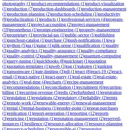
photography
(
1
)
product-recommendations
(
1
)
product-visualization
(
1
)
production
(
7
)
production-dashboards
(
1
)
production-management
(
1
)
production-planning
(
2
)
production-scheduling
(
1
)
productivity
(
9
)
productization
(
1
)
products
(
1
)
professional-services
(
4
)
program-
management
(
1
)
project-accounting
(
2
)
project-management
(
19
)
prometheus
(
1
)
prompt-engineering
(
1
)
property-management
(
5
)
proprietary
(
1
)
provincial-tax
(
1
)
public-sector
(
1
)
publishing
(
1
)
punchout-catalog
(
1
)
purchase
(
3
)
push-notifications
(
1
)
pwa
(
1
)
python
(
5
)
qa
(
1
)
qatar
(
1
)
qlik-sense
(
1
)
qualification
(
1
)
quality
(
3
)
quality-analytics
(
1
)
quality-assurance
(
1
)
quality-compliance
(
1
)
quality-control
(
2
)
quality-management
(
2
)
quantum-computing
(
1
)
query-tuning
(
1
)
quickbooks
(
8
)
quickstart
(
1
)
quotation
(
1
)
quotation-templates
(
1
)
qweb
(
3
)
rag
(
1
)
rakuten
(
1
)
ranking
(
1
)
ransomware
(
1
)
rate-limiting
(
3
)
rdl
(
1
)
react
(
8
)
react-19
(
2
)
react-
email
(
1
)
react-native
(
1
)
react-query
(
1
)
real-estate
(
5
)
real-estate-
analytics
(
1
)
real-time
(
4
)
recharts
(
1
)
recipe-management
(
1
)
recommendations
(
1
)
reconciliation
(
1
)
recruitment
(
6
)
recurring-
billing
(
1
)
recurring-revenue
(
5
)
redis
(
2
)
refurbished
(
1
)
registration
(
1
)
regulation
(
1
)
regulations
(
2
)
regulatory
(
3
)
reliability
(
2
)
remix
(
2
)
remote-work
(
2
)
renewable-energy
(
1
)
renewal-management
(
1
)
rental
(
3
)
rental-business
(
1
)
reorder-point
(
1
)
repeat-purchases
(
1
)
replication
(
1
)
report-generation
(
1
)
reporting
(
12
)
reports
(
3
)
repricing
(
1
)
reputation
(
1
)
reputation-management
(
2
)
reserved-
instances
(
1
)
resilience
(
2
)
resource-allocation
(
1
)
resource-planning
(
1
)
resource-scheduling
(
2
)
responsible-ai
(
2
)
responsive