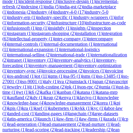
mode
(
1
)
incident-response
(
3
)
inclusive-design
(
1
)
incremental-
refresh
(
2
)
indexing
(
1
)
india
(
5
)
india-gst
(
2
)
india-marketplace
(
1
)
indonesia
(
2
)
industry
(
4
)
industry-4-0
(
17
)
industry-5-0
(
1
)
industry-erp
(
1
)
industry-specific
(
1
)
industry-wrappers
(
1
)
infor
(
1
)
information-security
(
2
)
infrastructure
(
10
)
infrastructure-as-code
(
1
)
infusionsoft
(
1
)
inp
(
1
)
insightly
(
1
)
insights
(
2
)
inspection
(
1
)
instagram
(
1
)
instagram-shopping
(
2
)
installation
(
1
)
integration
(
63
)
intellectual-property
(
1
)
inter-company
(
1
)
intercompany
(
4
)
internal-controls
(
1
)
internal-documentation
(
1
)
international
(
11
)
international-expansion
(
1
)
international-logistics
(
1
)
international-selling
(
2
)
international-trade
(
1
)
internationalization
(
2
)
intranet
(
1
)
inventory
(
33
)
inventory-analytics
(
1
)
inventory-
forecasting
(
1
)
inventory-management
(
5
)
inventory-optimization
(
1
)
inventory-sync
(
4
)
invoice-processing
(
2
)
invoices
(
1
)
invoicing
(
1
)
ios-android
(
1
)
iot
(
11
)
iqms
(
1
)
isa-95
(
1
)
isms
(
1
)
iso-13485
(
1
)
iso-
27001
(
3
)
iso-9001
(
1
)
italy
(
1
)
iva
(
2
)
jamstack
(
1
)
japan
(
2
)
javascript
(
1
)
jewelry
(
1
)
jit
(
1
)
job-costing
(
2
)
jpk
(
1
)
json-rpc
(
2
)
jumia
(
1
)
just-in-
time
(
1
)
jwt
(
1
)
k6
(
2
)
kafka
(
1
)
kanban
(
3
)
katana
(
1
)
katana-mrp
(
1
)
kaufland
(
2
)
kdv
(
1
)
keap
(
2
)
kenya
(
1
)
klaviyo
(
1
)
knowledge
(
1
)
knowledge-base
(
4
)
knowledge-management
(
2
)
korea
(
1
)
kpi
(
3
)
kpis
(
3
)
kra
(
1
)
ksef
(
1
)
kubernetes
(
1
)
kvkk
(
1
)
kyc
(
1
)
labor-law
(
1
)
landed-cost
(
1
)
landing-pages
(
4
)
langchain
(
3
)
large-datasets
(
1
)
latin-america
(
3
)
launch
(
1
)
law-firm
(
1
)
law-firms
(
1
)
lazada
(
1
)
lcp
(
1
)
lead-generation
(
3
)
lead-management
(
2
)
lead-nurture
(
1
)
lead-
nurturing
(
1
)
lead-scoring
(
2
)
lead-tracking
(
1
)
leadership
(
2
)
lean