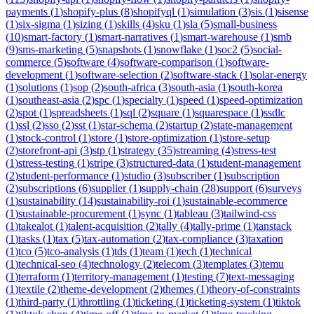
payments
(
1
)
shopify-plus
(
8
)
shopifyql
(
1
)
simulation
(
3
)
sis
(
1
)
sisense
(
1
)
six-sigma
(
1
)
sizing
(
1
)
skills
(
4
)
sku
(
1
)
sla
(
5
)
small-business
(
10
)
smart-factory
(
1
)
smart-narratives
(
1
)
smart-warehouse
(
1
)
smb
(
9
)
sms-marketing
(
5
)
snapshots
(
1
)
snowflake
(
1
)
soc2
(
5
)
social-
commerce
(
5
)
software
(
4
)
software-comparison
(
1
)
software-
development
(
1
)
software-selection
(
2
)
software-stack
(
1
)
solar-energy
(
1
)
solutions
(
1
)
sop
(
2
)
south-africa
(
3
)
south-asia
(
1
)
south-korea
(
1
)
southeast-asia
(
2
)
spc
(
1
)
specialty
(
1
)
speed
(
1
)
speed-optimization
(
2
)
spot
(
1
)
spreadsheets
(
1
)
sql
(
2
)
square
(
1
)
squarespace
(
1
)
ssdlc
(
1
)
ssl
(
2
)
sso
(
2
)
sst
(
1
)
star-schema
(
2
)
startup
(
2
)
state-management
(
1
)
stock-control
(
1
)
store
(
1
)
store-optimization
(
1
)
store-setup
(
2
)
storefront-api
(
3
)
stp
(
1
)
strategy
(
35
)
streaming
(
4
)
stress-test
(
1
)
stress-testing
(
1
)
stripe
(
3
)
structured-data
(
1
)
student-management
(
2
)
student-performance
(
1
)
studio
(
3
)
subscriber
(
1
)
subscription
(
2
)
subscriptions
(
6
)
supplier
(
1
)
supply-chain
(
28
)
support
(
6
)
surveys
(
1
)
sustainability
(
14
)
sustainability-roi
(
1
)
sustainable-ecommerce
(
1
)
sustainable-procurement
(
1
)
sync
(
1
)
tableau
(
3
)
tailwind-css
(
1
)
takealot
(
1
)
talent-acquisition
(
2
)
tally
(
4
)
tally-prime
(
1
)
tanstack
(
1
)
tasks
(
1
)
tax
(
5
)
tax-automation
(
2
)
tax-compliance
(
3
)
taxation
(
1
)
tco
(
5
)
tco-analysis
(
1
)
tds
(
1
)
team
(
1
)
tech
(
1
)
technical
(
1
)
technical-seo
(
4
)
technology
(
2
)
telecom
(
3
)
templates
(
3
)
temu
(
1
)
terraform
(
1
)
territory-management
(
1
)
testing
(
7
)
text-messaging
(
1
)
textile
(
2
)
theme-development
(
2
)
themes
(
1
)
theory-of-constraints
(
1
)
third-party
(
1
)
throttling
(
1
)
ticketing
(
1
)
ticketing-system
(
1
)
tiktok