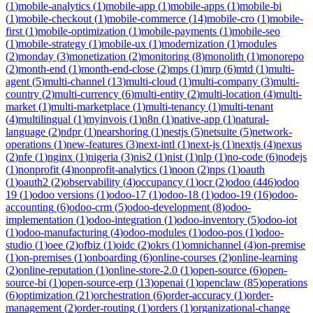
(
1
)
mobile-analytics
(
1
)
mobile-app
(
1
)
mobile-apps
(
1
)
mobile-bi
(
1
)
mobile-checkout
(
1
)
mobile-commerce
(
14
)
mobile-cro
(
1
)
mobile-
first
(
1
)
mobile-optimization
(
1
)
mobile-payments
(
1
)
mobile-seo
(
1
)
mobile-strategy
(
1
)
mobile-ux
(
1
)
modernization
(
1
)
modules
(
2
)
monday
(
3
)
monetization
(
2
)
monitoring
(
8
)
monolith
(
1
)
monorepo
(
2
)
month-end
(
1
)
month-end-close
(
2
)
mps
(
1
)
mrp
(
6
)
mtd
(
1
)
multi-
agent
(
5
)
multi-channel
(
13
)
multi-cloud
(
1
)
multi-company
(
3
)
multi-
country
(
2
)
multi-currency
(
6
)
multi-entity
(
2
)
multi-location
(
4
)
multi-
market
(
1
)
multi-marketplace
(
1
)
multi-tenancy
(
1
)
multi-tenant
(
4
)
multilingual
(
1
)
myinvois
(
1
)
n8n
(
1
)
native-app
(
1
)
natural-
language
(
2
)
ndpr
(
1
)
nearshoring
(
1
)
nestjs
(
5
)
netsuite
(
5
)
network-
operations
(
1
)
new-features
(
3
)
next-intl
(
1
)
next-js
(
1
)
nextjs
(
4
)
nexus
(
2
)
nfe
(
1
)
nginx
(
1
)
nigeria
(
3
)
nis2
(
1
)
nist
(
1
)
nlp
(
1
)
no-code
(
6
)
nodejs
(
1
)
nonprofit
(
4
)
nonprofit-analytics
(
1
)
noon
(
2
)
nps
(
1
)
oauth
(
1
)
oauth2
(
2
)
observability
(
4
)
occupancy
(
1
)
ocr
(
2
)
odoo
(
446
)
odoo
19
(
1
)
odoo versions
(
1
)
odoo-17
(
1
)
odoo-18
(
1
)
odoo-19
(
16
)
odoo-
accounting
(
6
)
odoo-crm
(
5
)
odoo-development
(
8
)
odoo-
implementation
(
1
)
odoo-integration
(
1
)
odoo-inventory
(
5
)
odoo-iot
(
1
)
odoo-manufacturing
(
4
)
odoo-modules
(
1
)
odoo-pos
(
1
)
odoo-
studio
(
1
)
oee
(
2
)
ofbiz
(
1
)
oidc
(
2
)
okrs
(
1
)
omnichannel
(
4
)
on-premise
(
1
)
on-premises
(
1
)
onboarding
(
6
)
online-courses
(
2
)
online-learning
(
2
)
online-reputation
(
1
)
online-store-2.0
(
1
)
open-source
(
6
)
open-
source-bi
(
1
)
open-source-erp
(
13
)
openai
(
1
)
openclaw
(
85
)
operations
(
6
)
optimization
(
21
)
orchestration
(
6
)
order-accuracy
(
1
)
order-
management
(
2
)
order-routing
(
1
)
orders
(
1
)
organizational-change