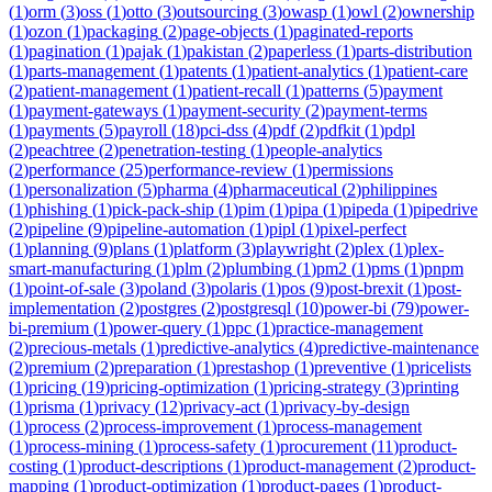
(
1
)
orm
(
3
)
oss
(
1
)
otto
(
3
)
outsourcing
(
3
)
owasp
(
1
)
owl
(
2
)
ownership
(
1
)
ozon
(
1
)
packaging
(
2
)
page-objects
(
1
)
paginated-reports
(
1
)
pagination
(
1
)
pajak
(
1
)
pakistan
(
2
)
paperless
(
1
)
parts-distribution
(
1
)
parts-management
(
1
)
patents
(
1
)
patient-analytics
(
1
)
patient-care
(
2
)
patient-management
(
1
)
patient-recall
(
1
)
patterns
(
5
)
payment
(
1
)
payment-gateways
(
1
)
payment-security
(
2
)
payment-terms
(
1
)
payments
(
5
)
payroll
(
18
)
pci-dss
(
4
)
pdf
(
2
)
pdfkit
(
1
)
pdpl
(
2
)
peachtree
(
2
)
penetration-testing
(
1
)
people-analytics
(
2
)
performance
(
25
)
performance-review
(
1
)
permissions
(
1
)
personalization
(
5
)
pharma
(
4
)
pharmaceutical
(
2
)
philippines
(
1
)
phishing
(
1
)
pick-pack-ship
(
1
)
pim
(
1
)
pipa
(
1
)
pipeda
(
1
)
pipedrive
(
2
)
pipeline
(
9
)
pipeline-automation
(
1
)
pipl
(
1
)
pixel-perfect
(
1
)
planning
(
9
)
plans
(
1
)
platform
(
3
)
playwright
(
2
)
plex
(
1
)
plex-
smart-manufacturing
(
1
)
plm
(
2
)
plumbing
(
1
)
pm2
(
1
)
pms
(
1
)
pnpm
(
1
)
point-of-sale
(
3
)
poland
(
3
)
polaris
(
1
)
pos
(
9
)
post-brexit
(
1
)
post-
implementation
(
2
)
postgres
(
2
)
postgresql
(
10
)
power-bi
(
79
)
power-
bi-premium
(
1
)
power-query
(
1
)
ppc
(
1
)
practice-management
(
2
)
precious-metals
(
1
)
predictive-analytics
(
4
)
predictive-maintenance
(
2
)
premium
(
2
)
preparation
(
1
)
prestashop
(
1
)
preventive
(
1
)
pricelists
(
1
)
pricing
(
19
)
pricing-optimization
(
1
)
pricing-strategy
(
3
)
printing
(
1
)
prisma
(
1
)
privacy
(
12
)
privacy-act
(
1
)
privacy-by-design
(
1
)
process
(
2
)
process-improvement
(
1
)
process-management
(
1
)
process-mining
(
1
)
process-safety
(
1
)
procurement
(
11
)
product-
costing
(
1
)
product-descriptions
(
1
)
product-management
(
2
)
product-
mapping
(
1
)
product-optimization
(
1
)
product-pages
(
1
)
product-