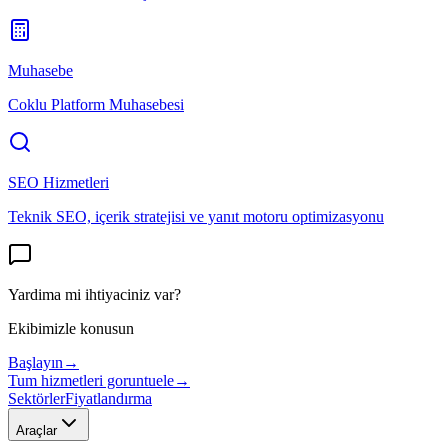
Muhasebe
Coklu Platform Muhasebesi
SEO Hizmetleri
Teknik SEO, içerik stratejisi ve yanıt motoru optimizasyonu
Yardima mi ihtiyaciniz var?
Ekibimizle konusun
Başlayın
→
Tum hizmetleri goruntuele
→
Sektörler
Fiyatlandırma
Araçlar