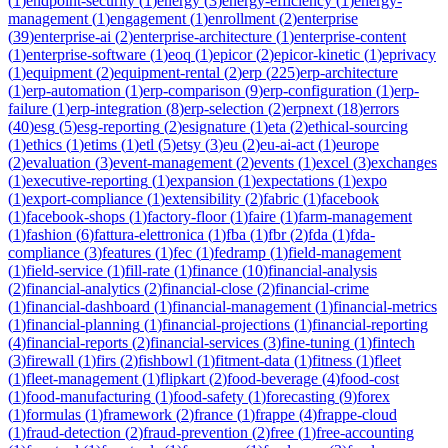
(
1
)
endpoint-security
(
1
)
energy
(
3
)
energy-efficiency
(
1
)
energy-
management
(
1
)
engagement
(
1
)
enrollment
(
2
)
enterprise
(
39
)
enterprise-ai
(
2
)
enterprise-architecture
(
1
)
enterprise-content
(
1
)
enterprise-software
(
1
)
eoq
(
1
)
epicor
(
2
)
epicor-kinetic
(
1
)
eprivacy
(
1
)
equipment
(
2
)
equipment-rental
(
2
)
erp
(
225
)
erp-architecture
(
1
)
erp-automation
(
1
)
erp-comparison
(
9
)
erp-configuration
(
1
)
erp-
failure
(
1
)
erp-integration
(
8
)
erp-selection
(
2
)
erpnext
(
18
)
errors
(
40
)
esg
(
5
)
esg-reporting
(
2
)
esignature
(
1
)
eta
(
2
)
ethical-sourcing
(
1
)
ethics
(
1
)
etims
(
1
)
etl
(
5
)
etsy
(
3
)
eu
(
2
)
eu-ai-act
(
1
)
europe
(
2
)
evaluation
(
3
)
event-management
(
2
)
events
(
1
)
excel
(
3
)
exchanges
(
1
)
executive-reporting
(
1
)
expansion
(
1
)
expectations
(
1
)
expo
(
1
)
export-compliance
(
1
)
extensibility
(
2
)
fabric
(
1
)
facebook
(
1
)
facebook-shops
(
1
)
factory-floor
(
1
)
faire
(
1
)
farm-management
(
1
)
fashion
(
6
)
fattura-elettronica
(
1
)
fba
(
1
)
fbr
(
2
)
fda
(
1
)
fda-
compliance
(
3
)
features
(
1
)
fec
(
1
)
fedramp
(
1
)
field-management
(
1
)
field-service
(
1
)
fill-rate
(
1
)
finance
(
10
)
financial-analysis
(
2
)
financial-analytics
(
2
)
financial-close
(
2
)
financial-crime
(
1
)
financial-dashboard
(
1
)
financial-management
(
1
)
financial-metrics
(
1
)
financial-planning
(
1
)
financial-projections
(
1
)
financial-reporting
(
4
)
financial-reports
(
2
)
financial-services
(
3
)
fine-tuning
(
1
)
fintech
(
3
)
firewall
(
1
)
firs
(
2
)
fishbowl
(
1
)
fitment-data
(
1
)
fitness
(
1
)
fleet
(
1
)
fleet-management
(
1
)
flipkart
(
2
)
food-beverage
(
4
)
food-cost
(
1
)
food-manufacturing
(
1
)
food-safety
(
1
)
forecasting
(
9
)
forex
(
1
)
formulas
(
1
)
framework
(
2
)
france
(
1
)
frappe
(
4
)
frappe-cloud
(
1
)
fraud-detection
(
2
)
fraud-prevention
(
2
)
free
(
1
)
free-accounting