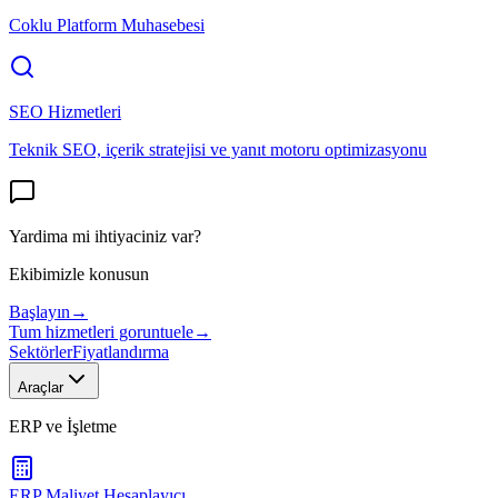
Coklu Platform Muhasebesi
SEO Hizmetleri
Teknik SEO, içerik stratejisi ve yanıt motoru optimizasyonu
Yardima mi ihtiyaciniz var?
Ekibimizle konusun
Başlayın
→
Tum hizmetleri goruntuele
→
Sektörler
Fiyatlandırma
Araçlar
ERP ve İşletme
ERP Maliyet Hesaplayıcı