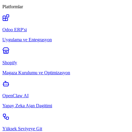
Platformlar
Odoo ERP'si
Uygulama ve Entegrasyon
Shopify
Magaza Kurulumu ve Optimizasyon
OpenClaw AI
Yapay Zeka Ajan Dagitimi
Yüksek Seviyeye Git