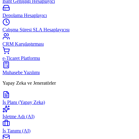
Bant Genişliği Hesaplayıcı
Depolama Hesaplayıcı
Çalışma Süresi SLA Hesaplayıcısı
CRM Karşılaştırması
e-Ticaret Platformu
Muhasebe Yazılımı
Yapay Zeka ve Jeneratörler
İş Planı (Yapay Zeka)
İşletme Adı (AI)
İş Tanımı (AI)