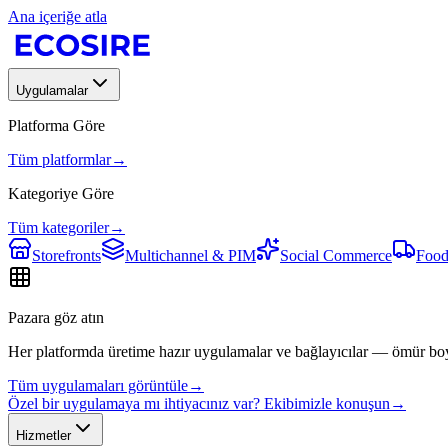
Ana içeriğe atla
Uygulamalar
Platforma Göre
Tüm platformlar
→
Kategoriye Göre
Tüm kategoriler
→
Storefronts
Multichannel & PIM
Social Commerce
Food
Pazara göz atın
Her platformda üretime hazır uygulamalar ve bağlayıcılar — ömür bo
Tüm uygulamaları görüntüle
→
Özel bir uygulamaya mı ihtiyacınız var? Ekibimizle konuşun
→
Hizmetler