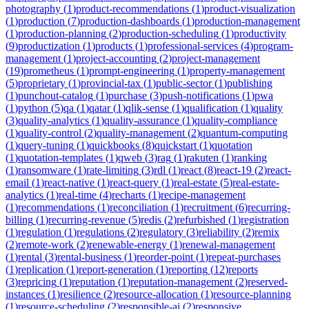
photography
(
1
)
product-recommendations
(
1
)
product-visualization
(
1
)
production
(
7
)
production-dashboards
(
1
)
production-management
(
1
)
production-planning
(
2
)
production-scheduling
(
1
)
productivity
(
9
)
productization
(
1
)
products
(
1
)
professional-services
(
4
)
program-
management
(
1
)
project-accounting
(
2
)
project-management
(
19
)
prometheus
(
1
)
prompt-engineering
(
1
)
property-management
(
5
)
proprietary
(
1
)
provincial-tax
(
1
)
public-sector
(
1
)
publishing
(
1
)
punchout-catalog
(
1
)
purchase
(
3
)
push-notifications
(
1
)
pwa
(
1
)
python
(
5
)
qa
(
1
)
qatar
(
1
)
qlik-sense
(
1
)
qualification
(
1
)
quality
(
3
)
quality-analytics
(
1
)
quality-assurance
(
1
)
quality-compliance
(
1
)
quality-control
(
2
)
quality-management
(
2
)
quantum-computing
(
1
)
query-tuning
(
1
)
quickbooks
(
8
)
quickstart
(
1
)
quotation
(
1
)
quotation-templates
(
1
)
qweb
(
3
)
rag
(
1
)
rakuten
(
1
)
ranking
(
1
)
ransomware
(
1
)
rate-limiting
(
3
)
rdl
(
1
)
react
(
8
)
react-19
(
2
)
react-
email
(
1
)
react-native
(
1
)
react-query
(
1
)
real-estate
(
5
)
real-estate-
analytics
(
1
)
real-time
(
4
)
recharts
(
1
)
recipe-management
(
1
)
recommendations
(
1
)
reconciliation
(
1
)
recruitment
(
6
)
recurring-
billing
(
1
)
recurring-revenue
(
5
)
redis
(
2
)
refurbished
(
1
)
registration
(
1
)
regulation
(
1
)
regulations
(
2
)
regulatory
(
3
)
reliability
(
2
)
remix
(
2
)
remote-work
(
2
)
renewable-energy
(
1
)
renewal-management
(
1
)
rental
(
3
)
rental-business
(
1
)
reorder-point
(
1
)
repeat-purchases
(
1
)
replication
(
1
)
report-generation
(
1
)
reporting
(
12
)
reports
(
3
)
repricing
(
1
)
reputation
(
1
)
reputation-management
(
2
)
reserved-
instances
(
1
)
resilience
(
2
)
resource-allocation
(
1
)
resource-planning
(
1
)
resource-scheduling
(
2
)
responsible-ai
(
2
)
responsive