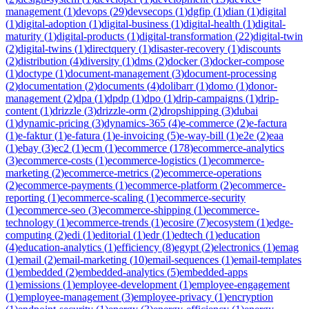
management
(
1
)
devops
(
29
)
devsecops
(
1
)
dgfip
(
1
)
dian
(
1
)
digital
(
1
)
digital-adoption
(
1
)
digital-business
(
1
)
digital-health
(
1
)
digital-
maturity
(
1
)
digital-products
(
1
)
digital-transformation
(
22
)
digital-twin
(
2
)
digital-twins
(
1
)
directquery
(
1
)
disaster-recovery
(
1
)
discounts
(
2
)
distribution
(
4
)
diversity
(
1
)
dms
(
2
)
docker
(
3
)
docker-compose
(
1
)
doctype
(
1
)
document-management
(
3
)
document-processing
(
2
)
documentation
(
2
)
documents
(
4
)
dolibarr
(
1
)
domo
(
1
)
donor-
management
(
2
)
dpa
(
1
)
dpdp
(
1
)
dpo
(
1
)
drip-campaigns
(
1
)
drip-
content
(
1
)
drizzle
(
3
)
drizzle-orm
(
2
)
dropshipping
(
3
)
dubai
(
1
)
dynamic-pricing
(
3
)
dynamics-365
(
4
)
e-commerce
(
2
)
e-factura
(
1
)
e-faktur
(
1
)
e-fatura
(
1
)
e-invoicing
(
5
)
e-way-bill
(
1
)
e2e
(
2
)
eaa
(
1
)
ebay
(
3
)
ec2
(
1
)
ecm
(
1
)
ecommerce
(
178
)
ecommerce-analytics
(
3
)
ecommerce-costs
(
1
)
ecommerce-logistics
(
1
)
ecommerce-
marketing
(
2
)
ecommerce-metrics
(
2
)
ecommerce-operations
(
2
)
ecommerce-payments
(
1
)
ecommerce-platform
(
2
)
ecommerce-
reporting
(
1
)
ecommerce-scaling
(
1
)
ecommerce-security
(
1
)
ecommerce-seo
(
3
)
ecommerce-shipping
(
1
)
ecommerce-
technology
(
1
)
ecommerce-trends
(
1
)
ecosire
(
7
)
ecosystem
(
1
)
edge-
computing
(
2
)
edi
(
1
)
editorial
(
1
)
edr
(
1
)
edtech
(
1
)
education
(
4
)
education-analytics
(
1
)
efficiency
(
8
)
egypt
(
2
)
electronics
(
1
)
emag
(
1
)
email
(
2
)
email-marketing
(
10
)
email-sequences
(
1
)
email-templates
(
1
)
embedded
(
2
)
embedded-analytics
(
5
)
embedded-apps
(
1
)
emissions
(
1
)
employee-development
(
1
)
employee-engagement
(
1
)
employee-management
(
3
)
employee-privacy
(
1
)
encryption