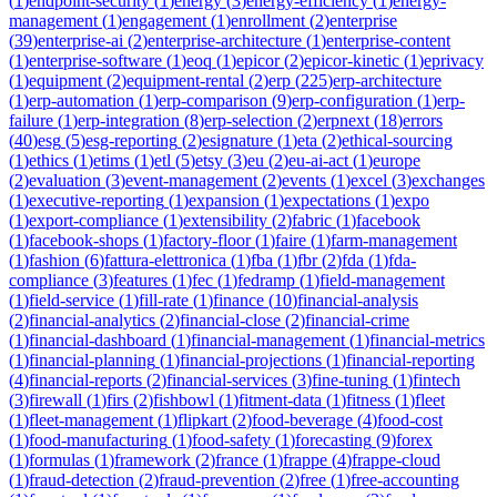
(
1
)
endpoint-security
(
1
)
energy
(
3
)
energy-efficiency
(
1
)
energy-
management
(
1
)
engagement
(
1
)
enrollment
(
2
)
enterprise
(
39
)
enterprise-ai
(
2
)
enterprise-architecture
(
1
)
enterprise-content
(
1
)
enterprise-software
(
1
)
eoq
(
1
)
epicor
(
2
)
epicor-kinetic
(
1
)
eprivacy
(
1
)
equipment
(
2
)
equipment-rental
(
2
)
erp
(
225
)
erp-architecture
(
1
)
erp-automation
(
1
)
erp-comparison
(
9
)
erp-configuration
(
1
)
erp-
failure
(
1
)
erp-integration
(
8
)
erp-selection
(
2
)
erpnext
(
18
)
errors
(
40
)
esg
(
5
)
esg-reporting
(
2
)
esignature
(
1
)
eta
(
2
)
ethical-sourcing
(
1
)
ethics
(
1
)
etims
(
1
)
etl
(
5
)
etsy
(
3
)
eu
(
2
)
eu-ai-act
(
1
)
europe
(
2
)
evaluation
(
3
)
event-management
(
2
)
events
(
1
)
excel
(
3
)
exchanges
(
1
)
executive-reporting
(
1
)
expansion
(
1
)
expectations
(
1
)
expo
(
1
)
export-compliance
(
1
)
extensibility
(
2
)
fabric
(
1
)
facebook
(
1
)
facebook-shops
(
1
)
factory-floor
(
1
)
faire
(
1
)
farm-management
(
1
)
fashion
(
6
)
fattura-elettronica
(
1
)
fba
(
1
)
fbr
(
2
)
fda
(
1
)
fda-
compliance
(
3
)
features
(
1
)
fec
(
1
)
fedramp
(
1
)
field-management
(
1
)
field-service
(
1
)
fill-rate
(
1
)
finance
(
10
)
financial-analysis
(
2
)
financial-analytics
(
2
)
financial-close
(
2
)
financial-crime
(
1
)
financial-dashboard
(
1
)
financial-management
(
1
)
financial-metrics
(
1
)
financial-planning
(
1
)
financial-projections
(
1
)
financial-reporting
(
4
)
financial-reports
(
2
)
financial-services
(
3
)
fine-tuning
(
1
)
fintech
(
3
)
firewall
(
1
)
firs
(
2
)
fishbowl
(
1
)
fitment-data
(
1
)
fitness
(
1
)
fleet
(
1
)
fleet-management
(
1
)
flipkart
(
2
)
food-beverage
(
4
)
food-cost
(
1
)
food-manufacturing
(
1
)
food-safety
(
1
)
forecasting
(
9
)
forex
(
1
)
formulas
(
1
)
framework
(
2
)
france
(
1
)
frappe
(
4
)
frappe-cloud
(
1
)
fraud-detection
(
2
)
fraud-prevention
(
2
)
free
(
1
)
free-accounting