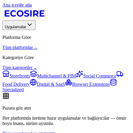
Ana içeriğe atla
Uygulamalar
Platforma Göre
Tüm platformlar
→
Kategoriye Göre
Tüm kategoriler
→
Storefronts
Multichannel & PIM
Social Commerce
Food Delivery
Digital & SaaS
Browser Extensions
Specialized
Pazara göz atın
Her platformda üretime hazır uygulamalar ve bağlayıcılar — ömür
boyu lisans, sürüm uyumlu.