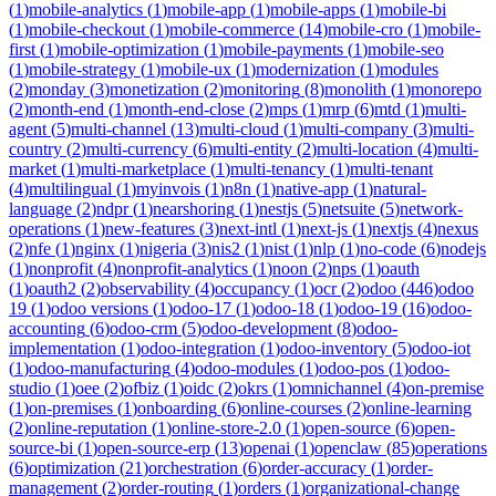
(
1
)
mobile-analytics
(
1
)
mobile-app
(
1
)
mobile-apps
(
1
)
mobile-bi
(
1
)
mobile-checkout
(
1
)
mobile-commerce
(
14
)
mobile-cro
(
1
)
mobile-
first
(
1
)
mobile-optimization
(
1
)
mobile-payments
(
1
)
mobile-seo
(
1
)
mobile-strategy
(
1
)
mobile-ux
(
1
)
modernization
(
1
)
modules
(
2
)
monday
(
3
)
monetization
(
2
)
monitoring
(
8
)
monolith
(
1
)
monorepo
(
2
)
month-end
(
1
)
month-end-close
(
2
)
mps
(
1
)
mrp
(
6
)
mtd
(
1
)
multi-
agent
(
5
)
multi-channel
(
13
)
multi-cloud
(
1
)
multi-company
(
3
)
multi-
country
(
2
)
multi-currency
(
6
)
multi-entity
(
2
)
multi-location
(
4
)
multi-
market
(
1
)
multi-marketplace
(
1
)
multi-tenancy
(
1
)
multi-tenant
(
4
)
multilingual
(
1
)
myinvois
(
1
)
n8n
(
1
)
native-app
(
1
)
natural-
language
(
2
)
ndpr
(
1
)
nearshoring
(
1
)
nestjs
(
5
)
netsuite
(
5
)
network-
operations
(
1
)
new-features
(
3
)
next-intl
(
1
)
next-js
(
1
)
nextjs
(
4
)
nexus
(
2
)
nfe
(
1
)
nginx
(
1
)
nigeria
(
3
)
nis2
(
1
)
nist
(
1
)
nlp
(
1
)
no-code
(
6
)
nodejs
(
1
)
nonprofit
(
4
)
nonprofit-analytics
(
1
)
noon
(
2
)
nps
(
1
)
oauth
(
1
)
oauth2
(
2
)
observability
(
4
)
occupancy
(
1
)
ocr
(
2
)
odoo
(
446
)
odoo
19
(
1
)
odoo versions
(
1
)
odoo-17
(
1
)
odoo-18
(
1
)
odoo-19
(
16
)
odoo-
accounting
(
6
)
odoo-crm
(
5
)
odoo-development
(
8
)
odoo-
implementation
(
1
)
odoo-integration
(
1
)
odoo-inventory
(
5
)
odoo-iot
(
1
)
odoo-manufacturing
(
4
)
odoo-modules
(
1
)
odoo-pos
(
1
)
odoo-
studio
(
1
)
oee
(
2
)
ofbiz
(
1
)
oidc
(
2
)
okrs
(
1
)
omnichannel
(
4
)
on-premise
(
1
)
on-premises
(
1
)
onboarding
(
6
)
online-courses
(
2
)
online-learning
(
2
)
online-reputation
(
1
)
online-store-2.0
(
1
)
open-source
(
6
)
open-
source-bi
(
1
)
open-source-erp
(
13
)
openai
(
1
)
openclaw
(
85
)
operations
(
6
)
optimization
(
21
)
orchestration
(
6
)
order-accuracy
(
1
)
order-
management
(
2
)
order-routing
(
1
)
orders
(
1
)
organizational-change