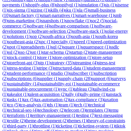
payments
(
1
)
shopify-plus
(
8
)
shopifyql
(
1
)
simulation
(
3
)
sis
(
1
)
sisense
(
1
)
six-sigma
(
1
)
sizing
(
1
)
skills
(
4
)
sku
(
1
)
sla
(
5
)
small-business
(
10
)
smart-factory
(
1
)
smart-narratives
(
1
)
smart-warehouse
(
1
)
smb
(
9
)
sms-marketing
(
5
)
snapshots
(
1
)
snowflake
(
1
)
soc2
(
5
)
social-
commerce
(
5
)
software
(
4
)
software-comparison
(
1
)
software-
development
(
1
)
software-selection
(
2
)
software-stack
(
1
)
solar-energy
(
1
)
solutions
(
1
)
sop
(
2
)
south-africa
(
3
)
south-asia
(
1
)
south-korea
(
1
)
southeast-asia
(
2
)
spc
(
1
)
specialty
(
1
)
speed
(
1
)
speed-optimization
(
2
)
spot
(
1
)
spreadsheets
(
1
)
sql
(
2
)
square
(
1
)
squarespace
(
1
)
ssdlc
(
1
)
ssl
(
2
)
sso
(
2
)
sst
(
1
)
star-schema
(
2
)
startup
(
2
)
state-management
(
1
)
stock-control
(
1
)
store
(
1
)
store-optimization
(
1
)
store-setup
(
2
)
storefront-api
(
3
)
stp
(
1
)
strategy
(
35
)
streaming
(
4
)
stress-test
(
1
)
stress-testing
(
1
)
stripe
(
3
)
structured-data
(
1
)
student-management
(
2
)
student-performance
(
1
)
studio
(
3
)
subscriber
(
1
)
subscription
(
2
)
subscriptions
(
6
)
supplier
(
1
)
supply-chain
(
28
)
support
(
6
)
surveys
(
1
)
sustainability
(
14
)
sustainability-roi
(
1
)
sustainable-ecommerce
(
1
)
sustainable-procurement
(
1
)
sync
(
1
)
tableau
(
3
)
tailwind-css
(
1
)
takealot
(
1
)
talent-acquisition
(
2
)
tally
(
4
)
tally-prime
(
1
)
tanstack
(
1
)
tasks
(
1
)
tax
(
5
)
tax-automation
(
2
)
tax-compliance
(
3
)
taxation
(
1
)
tco
(
5
)
tco-analysis
(
1
)
tds
(
1
)
team
(
1
)
tech
(
1
)
technical
(
1
)
technical-seo
(
4
)
technology
(
2
)
telecom
(
3
)
templates
(
3
)
temu
(
1
)
terraform
(
1
)
territory-management
(
1
)
testing
(
7
)
text-messaging
(
1
)
textile
(
2
)
theme-development
(
2
)
themes
(
1
)
theory-of-constraints
(
1
)
third-party
(
1
)
throttling
(
1
)
ticketing
(
1
)
ticketing-system
(
1
)
tiktok