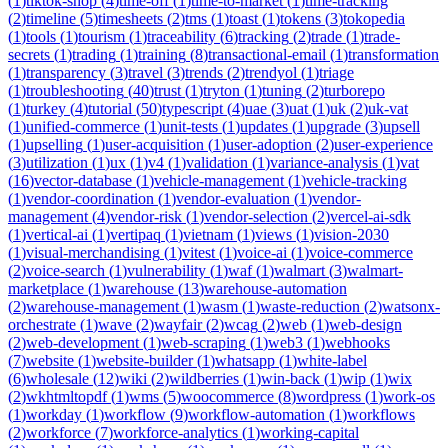
(
1
)
tiktok-shop
(
4
)
time-off
(
1
)
time-to-market
(
1
)
time-tracking
(
2
)
timeline
(
5
)
timesheets
(
2
)
tms
(
1
)
toast
(
1
)
tokens
(
3
)
tokopedia
(
1
)
tools
(
1
)
tourism
(
1
)
traceability
(
6
)
tracking
(
2
)
trade
(
1
)
trade-
secrets
(
1
)
trading
(
1
)
training
(
8
)
transactional-email
(
1
)
transformation
(
1
)
transparency
(
3
)
travel
(
3
)
trends
(
2
)
trendyol
(
1
)
triage
(
1
)
troubleshooting
(
40
)
trust
(
1
)
tryton
(
1
)
tuning
(
2
)
turborepo
(
1
)
turkey
(
4
)
tutorial
(
50
)
typescript
(
4
)
uae
(
3
)
uat
(
1
)
uk
(
2
)
uk-vat
(
1
)
unified-commerce
(
1
)
unit-tests
(
1
)
updates
(
1
)
upgrade
(
3
)
upsell
(
1
)
upselling
(
1
)
user-acquisition
(
1
)
user-adoption
(
2
)
user-experience
(
3
)
utilization
(
1
)
ux
(
1
)
v4
(
1
)
validation
(
1
)
variance-analysis
(
1
)
vat
(
16
)
vector-database
(
1
)
vehicle-management
(
1
)
vehicle-tracking
(
1
)
vendor-coordination
(
1
)
vendor-evaluation
(
1
)
vendor-
management
(
4
)
vendor-risk
(
1
)
vendor-selection
(
2
)
vercel-ai-sdk
(
1
)
vertical-ai
(
1
)
vertipaq
(
1
)
vietnam
(
1
)
views
(
1
)
vision-2030
(
1
)
visual-merchandising
(
1
)
vitest
(
1
)
voice-ai
(
1
)
voice-commerce
(
2
)
voice-search
(
1
)
vulnerability
(
1
)
waf
(
1
)
walmart
(
3
)
walmart-
marketplace
(
1
)
warehouse
(
13
)
warehouse-automation
(
2
)
warehouse-management
(
1
)
wasm
(
1
)
waste-reduction
(
2
)
watsonx-
orchestrate
(
1
)
wave
(
2
)
wayfair
(
2
)
wcag
(
2
)
web
(
1
)
web-design
(
2
)
web-development
(
1
)
web-scraping
(
1
)
web3
(
1
)
webhooks
(
7
)
website
(
1
)
website-builder
(
1
)
whatsapp
(
1
)
white-label
(
6
)
wholesale
(
12
)
wiki
(
2
)
wildberries
(
1
)
win-back
(
1
)
wip
(
1
)
wix
(
2
)
wkhtmltopdf
(
1
)
wms
(
5
)
woocommerce
(
8
)
wordpress
(
1
)
work-os
(
1
)
workday
(
1
)
workflow
(
9
)
workflow-automation
(
1
)
workflows
(
2
)
workforce
(
7
)
workforce-analytics
(
1
)
working-capital