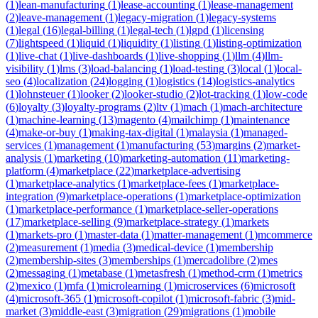
(
1
)
lean-manufacturing
(
1
)
lease-accounting
(
1
)
lease-management
(
2
)
leave-management
(
1
)
legacy-migration
(
1
)
legacy-systems
(
1
)
legal
(
16
)
legal-billing
(
1
)
legal-tech
(
1
)
lgpd
(
1
)
licensing
(
7
)
lightspeed
(
1
)
liquid
(
1
)
liquidity
(
1
)
listing
(
1
)
listing-optimization
(
1
)
live-chat
(
1
)
live-dashboards
(
1
)
live-shopping
(
1
)
llm
(
4
)
llm-
visibility
(
1
)
lms
(
3
)
load-balancing
(
1
)
load-testing
(
3
)
local
(
1
)
local-
seo
(
4
)
localization
(
24
)
logging
(
1
)
logistics
(
14
)
logistics-analytics
(
1
)
lohnsteuer
(
1
)
looker
(
2
)
looker-studio
(
2
)
lot-tracking
(
1
)
low-code
(
6
)
loyalty
(
3
)
loyalty-programs
(
2
)
ltv
(
1
)
mach
(
1
)
mach-architecture
(
1
)
machine-learning
(
13
)
magento
(
4
)
mailchimp
(
1
)
maintenance
(
4
)
make-or-buy
(
1
)
making-tax-digital
(
1
)
malaysia
(
1
)
managed-
services
(
1
)
management
(
1
)
manufacturing
(
53
)
margins
(
2
)
market-
analysis
(
1
)
marketing
(
10
)
marketing-automation
(
11
)
marketing-
platform
(
4
)
marketplace
(
22
)
marketplace-advertising
(
1
)
marketplace-analytics
(
1
)
marketplace-fees
(
1
)
marketplace-
integration
(
9
)
marketplace-operations
(
1
)
marketplace-optimization
(
1
)
marketplace-performance
(
1
)
marketplace-seller-operations
(
17
)
marketplace-selling
(
9
)
marketplace-strategy
(
1
)
markets
(
1
)
markets-pro
(
1
)
master-data
(
1
)
matter-management
(
1
)
mcommerce
(
2
)
measurement
(
1
)
media
(
3
)
medical-device
(
1
)
membership
(
2
)
membership-sites
(
3
)
memberships
(
1
)
mercadolibre
(
2
)
mes
(
2
)
messaging
(
1
)
metabase
(
1
)
metasfresh
(
1
)
method-crm
(
1
)
metrics
(
2
)
mexico
(
1
)
mfa
(
1
)
microlearning
(
1
)
microservices
(
6
)
microsoft
(
4
)
microsoft-365
(
1
)
microsoft-copilot
(
1
)
microsoft-fabric
(
3
)
mid-
market
(
3
)
middle-east
(
3
)
migration
(
29
)
migrations
(
1
)
mobile