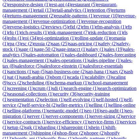
(
2
)
responsive-design
(
1
)
rest-api
(
4
)
restaurant
(
5
)
restaurant-
management
(
1
)
retail
(
13
)
retail-analytics
(
1
)
retention
(
9
)
returns
(
4
)
returns-management
(
2
)
reusable-patterns
(
1
)
revenue
(
10
)
revenue-
management
(
1
)
revenue-optimization
(
1
)
revenue-recognition
(
5
)
reverse-logistics
(
2
)
reviews
(
5
)
rfid
(
2
)
rfm
(
1
)
rfm-analysis
(
1
)
rfp
(
1
)
rfq
(
1
)
rich-results
(
1
)
risk-management
(
7
)
risk-reduction
(
1
)
rls
(
4
)
rohs
(
1
)
roi
(
34
)
roi-optimization
(
1
)
rolling-update
(
1
)
romania
(
1
)
rpa
(
3
)
rsc
(
2
)
russia
(
2
)
saas
(
25
)
saas-pricing
(
1
)
safety
(
2
)
safety-
stock
(
1
)
sage
(
1
)
sage-50
(
2
)
sage-intacct
(
1
)
salary
(
1
)
sales
(
19
)
sales-
analytics
(
3
)
sales-automation
(
1
)
sales-dashboard
(
2
)
sales-forecasting
(
1
)
sales-management
(
1
)
sales-operations
(
1
)
sales-pipeline
(
1
)
sales-
tax
(
8
)
salesforce
(
5
)
salesforce-einstein
(
1
)
salesforce-essentials
(
1
)
sanctions
(
1
)
sap
(
5
)
sap-business-one
(
2
)
sap-hana
(
1
)
sars
(
2
)
sasb
(
1
)
sat
(
1
)
saudi-arabia
(
3
)
sbom
(
1
)
scada
(
1
)
scalability
(
3
)
scaling
(
9
)
sccs
(
2
)
scheduling
(
6
)
schema-markup
(
1
)
school-management
(
1
)
screening
(
1
)
scrum
(
1
)
sdi
(
1
)
search-engine
(
1
)
search-optimization
(
2
)
seasonal-collections
(
1
)
security
(
36
)
security-training
(
1
)
segmentation
(
2
)
selection
(
1
)
self-evolving
(
1
)
self-hosted
(
1
)
self-
service
(
2
)
self-service-bi
(
2
)
seller-metrics
(
1
)
selling
(
1
)
selling-online
(
1
)
selling-platforms
(
1
)
semantic-model
(
1
)
seo
(
16
)
seo-audit
(
1
)
seo-
migration
(
1
)
server
(
1
)
server-components
(
1
)
server-sizing
(
2
)
service
(
1
)
service-contracts
(
1
)
service-efficiency
(
1
)
service-firms
(
1
)
services
(
1
)
setup
(
2
)
sgk
(
1
)
sharding
(
1
)
sharepoint
(
1
)
shein
(
1
)
shift-
management
(
3
)
shipping
(
4
)
shop-floor
(
2
)
shopee
(
2
)
shopify
(
113
)
shopify-api
(
1
)
shopify-flow
(
1
)
shopify-partners
(
1
)
shopify-