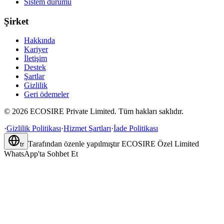
Sistem durumu
Şirket
Hakkında
Kariyer
İletişim
Destek
Şartlar
Gizlilik
Geri ödemeler
©
2026
ECOSIRE Private Limited. Tüm hakları saklıdır.
·
Gizlilik Politikası
·
Hizmet Şartları
·
İade Politikası
Tarafından özenle yapılmıştır
ECOSIRE Özel Limited
tr
WhatsApp'ta Sohbet Et