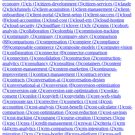
economy
(
1
)
cis
(
1
)
citizen-development
(
3
)
citizen-services
(
1
)
claude
(
2
)
clickfunnels
(
2
)
client-acquisition
(
1
)
client-management
(
2
)
client-
onboarding
(
1
)
client-portal
(
2
)
client-setup
(
1
)
client-success
(
1
)
cloud
(
8
)
cloud-accounting
(
1
)
cloud-cost
(
1
)
cloud-erp
(
3
)
cloud-hosting
(
2
)
cloud-security
(
2
)
cloudflare
(
1
)
clover
(
1
)
clv
(
2
)
cmms
(
1
)
cohort-
analysis
(
2
)
collaboration
(
3
)
colombia
(
1
)
commission-tracking
(
1
)
community
(
3
)
company
(
1
)
company-story
(
1
)
comparison
(
88
)
comparisons
(
1
)
compensation
(
1
)
compiere
(
2
)
compliance
(
99
)
composable-commerce
(
2
)
composite-models
(
1
)
computer-vision
(
1
)
configuration
(
1
)
connector
(
8
)
connector-comparison
(
1
)
connectors
(
1
)
consolidation
(
3
)
construction
(
2
)
construction-
analytics
(
1
)
consultancy
(
2
)
consulting
(
3
)
containers
(
3
)
content
(
1
)
content-management
(
2
)
content-marketing
(
3
)
continuous-
improvement
(
1
)
contract-management
(
1
)
contract-review
(
1
)
contracts
(
3
)
conversation-ai
(
1
)
conversation-design
(
1
)
conversational-ai
(
3
)
conversion
(
8
)
conversion-optimization
(
7
)
conversion-rate
(
2
)
conversion-rate-optimization
(
1
)
cookie-
consent
(
1
)
copilot
(
1
)
copyleft
(
1
)
copyrights
(
1
)
core-web-vitals
(
5
)
corporate-tax
(
1
)
corrective
(
1
)
cosmetics
(
1
)
cost
(
4
)
cost-
accounting
(
1
)
cost-analysis
(
3
)
cost-benefit
(
2
)
cost-calculator
(
1
)
cost-
comparison
(
2
)
cost-optimization
(
5
)
cost-reduction
(
1
)
cost-savings
(
1
)
cost-tracking
(
2
)
coupang
(
1
)
course-creation
(
1
)
courses
(
3
)
cpa
(
1
)
cpq
(
1
)
cpra
(
1
)
credit-management
(
1
)
crewai
(
2
)
criteria
(
1
)
crm
(
44
)
crm-analytics
(
1
)
crm-comparison
(
5
)
crm-integration
(
2
)
crm-
migration
(
2
)
cro
(
2
)
cross-border
(
8
)
cross-platform
(
1
)
cross-sell