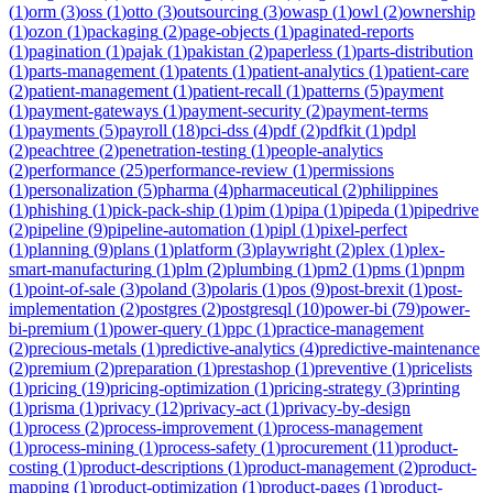
(
1
)
orm
(
3
)
oss
(
1
)
otto
(
3
)
outsourcing
(
3
)
owasp
(
1
)
owl
(
2
)
ownership
(
1
)
ozon
(
1
)
packaging
(
2
)
page-objects
(
1
)
paginated-reports
(
1
)
pagination
(
1
)
pajak
(
1
)
pakistan
(
2
)
paperless
(
1
)
parts-distribution
(
1
)
parts-management
(
1
)
patents
(
1
)
patient-analytics
(
1
)
patient-care
(
2
)
patient-management
(
1
)
patient-recall
(
1
)
patterns
(
5
)
payment
(
1
)
payment-gateways
(
1
)
payment-security
(
2
)
payment-terms
(
1
)
payments
(
5
)
payroll
(
18
)
pci-dss
(
4
)
pdf
(
2
)
pdfkit
(
1
)
pdpl
(
2
)
peachtree
(
2
)
penetration-testing
(
1
)
people-analytics
(
2
)
performance
(
25
)
performance-review
(
1
)
permissions
(
1
)
personalization
(
5
)
pharma
(
4
)
pharmaceutical
(
2
)
philippines
(
1
)
phishing
(
1
)
pick-pack-ship
(
1
)
pim
(
1
)
pipa
(
1
)
pipeda
(
1
)
pipedrive
(
2
)
pipeline
(
9
)
pipeline-automation
(
1
)
pipl
(
1
)
pixel-perfect
(
1
)
planning
(
9
)
plans
(
1
)
platform
(
3
)
playwright
(
2
)
plex
(
1
)
plex-
smart-manufacturing
(
1
)
plm
(
2
)
plumbing
(
1
)
pm2
(
1
)
pms
(
1
)
pnpm
(
1
)
point-of-sale
(
3
)
poland
(
3
)
polaris
(
1
)
pos
(
9
)
post-brexit
(
1
)
post-
implementation
(
2
)
postgres
(
2
)
postgresql
(
10
)
power-bi
(
79
)
power-
bi-premium
(
1
)
power-query
(
1
)
ppc
(
1
)
practice-management
(
2
)
precious-metals
(
1
)
predictive-analytics
(
4
)
predictive-maintenance
(
2
)
premium
(
2
)
preparation
(
1
)
prestashop
(
1
)
preventive
(
1
)
pricelists
(
1
)
pricing
(
19
)
pricing-optimization
(
1
)
pricing-strategy
(
3
)
printing
(
1
)
prisma
(
1
)
privacy
(
12
)
privacy-act
(
1
)
privacy-by-design
(
1
)
process
(
2
)
process-improvement
(
1
)
process-management
(
1
)
process-mining
(
1
)
process-safety
(
1
)
procurement
(
11
)
product-
costing
(
1
)
product-descriptions
(
1
)
product-management
(
2
)
product-
mapping
(
1
)
product-optimization
(
1
)
product-pages
(
1
)
product-