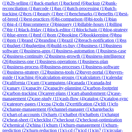
(
1
)
b2b-selling
(
1
)
back-market
(
1
)
backend
(
6
)
backup
(
2
)
bank-
reconciliation
(
1
)
barcode
(
1
)
bas
(
1
)
batch-processing
(
1
)
batch-
tracking
(
2
)
bcrs
(
1
)
beauty
(
1
)
bee
(
1
)
benchmarks
(
1
)
benefits
(
1
)
best-
of-breed
(
1
)
best-practices
(
6
)
bi-comparison
(
8
)
bi-tools
(
1
)
bias
(
1
)
big-4
(
1
)
bigcommerce
(
3
)
bigquery
(
1
)
billable-hours
(
1
)
billing
(
7
)
bir
(
1
)
black-friday
(
1
)
block-editor
(
1
)
blockchain
(
1
)
blog-strategy
(
1
)
blue-green
(
1
)
bmf
(
1
)
bom
(
2
)
booking
(
5
)
bookkeeping
(
9
)
bpa
(
1
)
bpm
(
1
)
brand
(
2
)
branding
(
1
)
brazil
(
2
)
breach-notification
(
1
)
bss
(
1
)
budget
(
3
)
budgeting
(
6
)
build-vs-buy
(
3
)
business
(
13
)
business
software
(
1
)
business-apps
(
1
)
business-automation
(
1
)
business-case
(
2
)
business-continuity
(
2
)
business-growth
(
1
)
business-intelligence
(
26
)
business-one
(
1
)
business-operations
(
1
)
business-plan
(
1
)
business-process
(
8
)
business-processes
(
1
)
business-software
(
1
)
business-strategy
(
12
)
business-tools
(
2
)
buyer-portal
(
1
)
buyers-
guide
(
1
)
caching
(
6
)
calculation-groups
(
1
)
calculators
(
1
)
calendar
(
3
)
california
(
1
)
cam
(
1
)
campaigns
(
4
)
canada
(
1
)
canada-hst
(
1
)
canary
(
1
)
capacity
(
2
)
capacity-planning
(
2
)
carbon-footprint
(
2
)
carbon-tracking
(
3
)
career-plans
(
1
)
cart-abandonment
(
2
)
case-
management
(
2
)
case-study
(
11
)
cash-flow
(
4
)
catalog
(
2
)
catalog-sync
(
1
)
category-pages
(
1
)
ccpa
(
2
)
cdn
(
2
)
certification
(
2
)
cfdi
(
1
)
cfo
(
2
)
change-management
(
6
)
channel-manager
(
1
)
chargebacks
(
1
)
chart-of-accounts
(
3
)
charts
(
1
)
chatbot
(
6
)
chatbots
(
1
)
chatgpt
(
2
)
cheat-sheet
(
1
)
checklist
(
7
)
checkout
(
2
)
checkout-optimization
(
2
)
chemical
(
2
)
china
(
1
)
churn
(
1
)
churn-management
(
1
)
churn-
prediction
(
2
)
churn-reduction
(
1
)
ci-cd
(
7
)
cicd
(
1
)
cin7
(
1
)
circular-