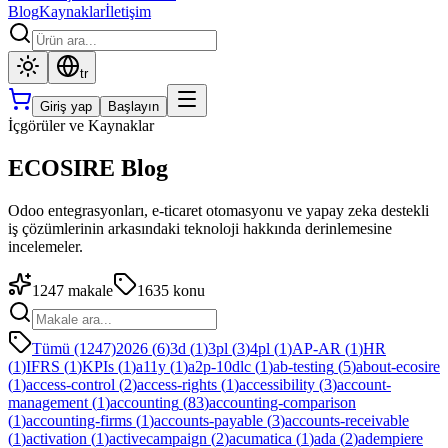
Blog
Kaynaklar
İletişim
tr
Giriş yap
Başlayın
İçgörüler ve Kaynaklar
ECOSIRE Blog
Odoo entegrasyonları, e-ticaret otomasyonu ve yapay zeka destekli
iş çözümlerinin arkasındaki teknoloji hakkında derinlemesine
incelemeler.
1247
makale
1635
konu
Tümü (1247)
2026
(
6
)
3d
(
1
)
3pl
(
3
)
4pl
(
1
)
AP-AR
(
1
)
HR
(
1
)
IFRS
(
1
)
KPIs
(
1
)
a11y
(
1
)
a2p-10dlc
(
1
)
ab-testing
(
5
)
about-ecosire
(
1
)
access-control
(
2
)
access-rights
(
1
)
accessibility
(
3
)
account-
management
(
1
)
accounting
(
83
)
accounting-comparison
(
1
)
accounting-firms
(
1
)
accounts-payable
(
3
)
accounts-receivable
(
1
)
activation
(
1
)
activecampaign
(
2
)
acumatica
(
1
)
ada
(
2
)
adempiere