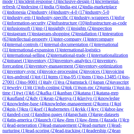
mode
(
1
)
incident-response
(
3
)
inclusive-design
(
1
)
incremental-
refresh
(
2
)
indexing
(
1
)
india
(
5
)
india-gst
(
2
)
india-marketplace
(
1
)
indonesia
(
2
)
industry
(
4
)
industry-4-0
(
17
)
industry-5-0
(
1
)
industry-erp
(
1
)
industry-specific
(
1
)
industry-wrappers
(
1
)
infor
(
1
)
information-security
(
2
)
infrastructure
(
10
)
infrastructure-as-code
(
1
)
infusionsoft
(
1
)
inp
(
1
)
insightly
(
1
)
insights
(
2
)
inspection
(
1
)
instagram
(
1
)
instagram-shopping
(
2
)
installation
(
1
)
integration
(
63
)
intellectual-property
(
1
)
inter-company
(
1
)
intercompany
(
4
)
internal-controls
(
1
)
internal-documentation
(
1
)
international
(
11
)
international-expansion
(
1
)
international-logistics
(
1
)
international-selling
(
2
)
international-trade
(
1
)
internationalization
(
2
)
intranet
(
1
)
inventory
(
33
)
inventory-analytics
(
1
)
inventory-
forecasting
(
1
)
inventory-management
(
5
)
inventory-optimization
(
1
)
inventory-sync
(
4
)
invoice-processing
(
2
)
invoices
(
1
)
invoicing
(
1
)
ios-android
(
1
)
iot
(
11
)
iqms
(
1
)
isa-95
(
1
)
isms
(
1
)
iso-13485
(
1
)
iso-
27001
(
3
)
iso-9001
(
1
)
italy
(
1
)
iva
(
2
)
jamstack
(
1
)
japan
(
2
)
javascript
(
1
)
jewelry
(
1
)
jit
(
1
)
job-costing
(
2
)
jpk
(
1
)
json-rpc
(
2
)
jumia
(
1
)
just-in-
time
(
1
)
jwt
(
1
)
k6
(
2
)
kafka
(
1
)
kanban
(
3
)
katana
(
1
)
katana-mrp
(
1
)
kaufland
(
2
)
kdv
(
1
)
keap
(
2
)
kenya
(
1
)
klaviyo
(
1
)
knowledge
(
1
)
knowledge-base
(
4
)
knowledge-management
(
2
)
korea
(
1
)
kpi
(
3
)
kpis
(
3
)
kra
(
1
)
ksef
(
1
)
kubernetes
(
1
)
kvkk
(
1
)
kyc
(
1
)
labor-law
(
1
)
landed-cost
(
1
)
landing-pages
(
4
)
langchain
(
3
)
large-datasets
(
1
)
latin-america
(
3
)
launch
(
1
)
law-firm
(
1
)
law-firms
(
1
)
lazada
(
1
)
lcp
(
1
)
lead-generation
(
3
)
lead-management
(
2
)
lead-nurture
(
1
)
lead-
nurturing
(
1
)
lead-scoring
(
2
)
lead-tracking
(
1
)
leadership
(
2
)
lean