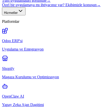
Tüm uygulamaları görüntüle
→
Özel bir uygulamaya mı ihtiyacınız var? Ekibimizle konuşun
→
Hizmetler
Platformlar
Odoo ERP'si
Uygulama ve Entegrasyon
Shopify
Magaza Kurulumu ve Optimizasyon
OpenClaw AI
Yapay Zeka Ajan Dagitimi