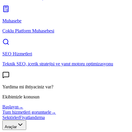
Muhasebe
Coklu Platform Muhasebesi
SEO Hizmetleri
Teknik SEO, içerik stratejisi ve yanıt motoru optimizasyonu
Yardima mi ihtiyaciniz var?
Ekibimizle konusun
Başlayın
→
Tum hizmetleri goruntuele
→
Sektörler
Fiyatlandırma
Araçlar