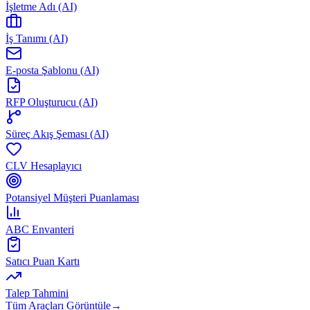
İşletme Adı (AI)
İş Tanımı (AI)
E-posta Şablonu (AI)
RFP Oluşturucu (AI)
Süreç Akış Şeması (AI)
CLV Hesaplayıcı
Potansiyel Müşteri Puanlaması
ABC Envanteri
Satıcı Puan Kartı
Talep Tahmini
Tüm Araçları Görüntüle
→