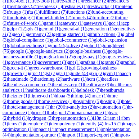
(
1
)
free-tool
(
1
)
free-tools
(
1
)
free-zone
(
1
)
freelancer
(
2
)
freelancers
(
1
)
freshbooks
(
2
)
freshdesk
(
1
)
freshsales
(
1
)
freshworks
(
1
)
frontend
(
3
)
fruugo
(
1
)
fta
(
1
)
fulfillment
(
7
)
functions
(
2
)
fund-accounting
(
2
)
fundraising
(
1
)
funnel-builder
(
2
)
funnels
(
4
)
furniture
(
2
)
future
(
3
)
future-of-work
(
1
)
gantt
(
1
)
gateway
(
1
)
gateways
(
1
)
gcc
(
1
)
gcp
(
2
)
gdpr
(
12
)
gds
(
1
)
gemini
(
1
)
general-ai
(
1
)
generation
(
1
)
generative-
ai
(
2
)
geo
(
1
)
germany
(
23
)
getting-started
(
1
)
github-actions
(
3
)
global
(
3
)
global-compliance
(
1
)
global-ecommerce
(
1
)
global-expansion
(
1
)
global-operations
(
1
)
gmp
(
2
)
go-live
(
2
)
gobd
(
1
)
gohighlevel
(
76
)
google
(
1
)
google-analytics
(
2
)
google-business
(
1
)
google-
business-profile
(
1
)
google-cloud
(
2
)
google-pay
(
1
)
google-reviews
(
1
)
governance
(
8
)
government
(
3
)
gpt
(
1
)
grafana
(
1
)
grants
(
2
)
graphql
(
3
)
green-it
(
1
)
green-warehouse
(
1
)
gri
(
2
)
growing-business
(
1
)
growth
(
1
)
grpc
(
1
)
gst
(
7
)
gta
(
1
)
guide
(
43
)
gxp
(
2
)
gym
(
1
)
haccp
(
2
)
handmade
(
3
)
hardening
(
2
)
hardware
(
1
)
hcm
(
1
)
headless
(
4
)
headless-commerce
(
3
)
headless-erp
(
1
)
healthcare
(
9
)
healthcare-
analytics
(
1
)
healthcare-dashboards
(
1
)
helpdesk
(
7
)
hepsiburada
(
1
)
hetzner
(
1
)
higher-ed
(
1
)
hipaa
(
5
)
hiring
(
4
)
hmac
(
1
)
hmrc
(
2
)
home-goods
(
1
)
home-services
(
1
)
hospitality
(
5
)
hosting
(
3
)
hotel
(
1
)
hotel-management
(
1
)
hr
(
20
)
hr-analytics
(
2
)
hr-automation
(
1
)
hr-
compliance
(
1
)
hrms
(
1
)
hubspot
(
7
)
human-machine
(
1
)
hvac
(
2
)
hybrid
(
1
)
hydrogen
(
3
)
hyperautomation
(
1
)
i18n
(
2
)
iam
(
1
)
ibm
(
1
)
icms
(
1
)
idempiere
(
1
)
idempotency
(
1
)
identity
(
4
)
ifrs-15
(
1
)
image-
optimization
(
1
)
impact
(
1
)
impact-measurement
(
1
)
implementation
(
44
)
implementation-partner
(
1
)
import
(
1
)
import-export
(
1
)
import-