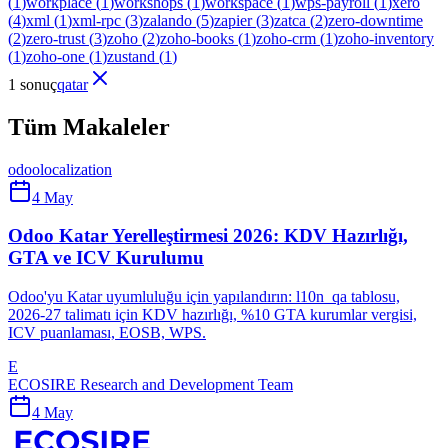
(
1
)
workplace
(
1
)
workshops
(
1
)
workspace
(
1
)
wps-payroll
(
1
)
xero
(
4
)
xml
(
1
)
xml-rpc
(
3
)
zalando
(
5
)
zapier
(
3
)
zatca
(
2
)
zero-downtime
(
2
)
zero-trust
(
3
)
zoho
(
2
)
zoho-books
(
1
)
zoho-crm
(
1
)
zoho-inventory
(
1
)
zoho-one
(
1
)
zustand
(
1
)
1 sonuç
qatar
Tüm Makaleler
odoo
localization
4 May
Odoo Katar Yerelleştirmesi 2026: KDV Hazırlığı,
GTA ve ICV Kurulumu
Odoo'yu Katar uyumluluğu için yapılandırın: l10n_qa tablosu,
2026-27 talimatı için KDV hazırlığı, %10 GTA kurumlar vergisi,
ICV puanlaması, EOSB, WPS.
E
ECOSIRE Research and Development Team
4 May