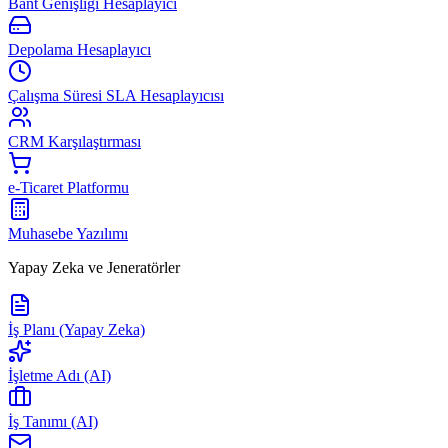
Bant Genişliği Hesaplayıcı
Depolama Hesaplayıcı
Çalışma Süresi SLA Hesaplayıcısı
CRM Karşılaştırması
e-Ticaret Platformu
Muhasebe Yazılımı
Yapay Zeka ve Jeneratörler
İş Planı (Yapay Zeka)
İşletme Adı (AI)
İş Tanımı (AI)