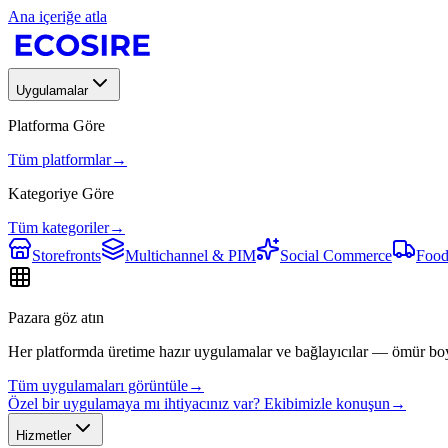
Ana içeriğe atla
Uygulamalar
Platforma Göre
Tüm platformlar
→
Kategoriye Göre
Tüm kategoriler
→
Storefronts
Multichannel & PIM
Social Commerce
Food
Pazara göz atın
Her platformda üretime hazır uygulamalar ve bağlayıcılar — ömür bo
Tüm uygulamaları görüntüle
→
Özel bir uygulamaya mı ihtiyacınız var? Ekibimizle konuşun
→
Hizmetler