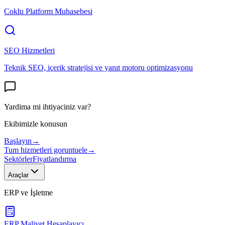
Coklu Platform Muhasebesi
SEO Hizmetleri
Teknik SEO, içerik stratejisi ve yanıt motoru optimizasyonu
Yardima mi ihtiyaciniz var?
Ekibimizle konusun
Başlayın
→
Tum hizmetleri goruntuele
→
Sektörler
Fiyatlandırma
Araçlar
ERP ve İşletme
ERP Maliyet Hesaplayıcı