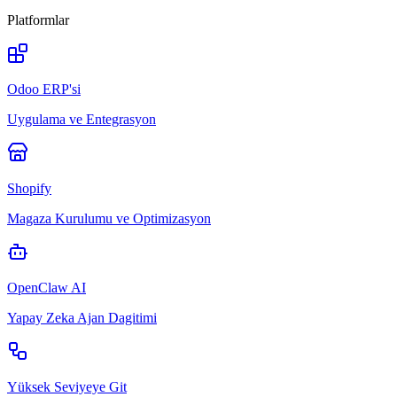
Platformlar
Odoo ERP'si
Uygulama ve Entegrasyon
Shopify
Magaza Kurulumu ve Optimizasyon
OpenClaw AI
Yapay Zeka Ajan Dagitimi
Yüksek Seviyeye Git