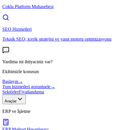
Coklu Platform Muhasebesi
SEO Hizmetleri
Teknik SEO, içerik stratejisi ve yanıt motoru optimizasyonu
Yardima mi ihtiyaciniz var?
Ekibimizle konusun
Başlayın
→
Tum hizmetleri goruntuele
→
Sektörler
Fiyatlandırma
Araçlar
ERP ve İşletme
ERP Maliyet Hesaplayıcı