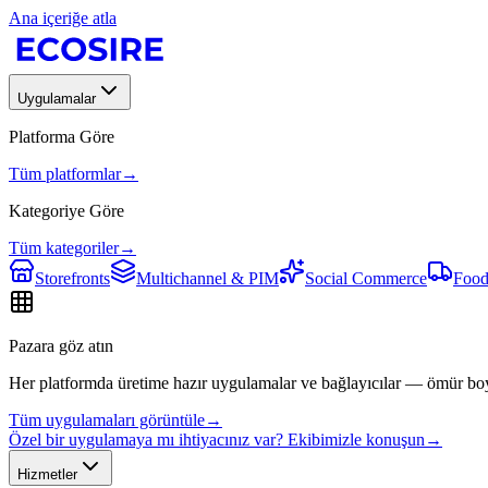
Ana içeriğe atla
Uygulamalar
Platforma Göre
Tüm platformlar
→
Kategoriye Göre
Tüm kategoriler
→
Storefronts
Multichannel & PIM
Social Commerce
Food
Pazara göz atın
Her platformda üretime hazır uygulamalar ve bağlayıcılar — ömür bo
Tüm uygulamaları görüntüle
→
Özel bir uygulamaya mı ihtiyacınız var? Ekibimizle konuşun
→
Hizmetler