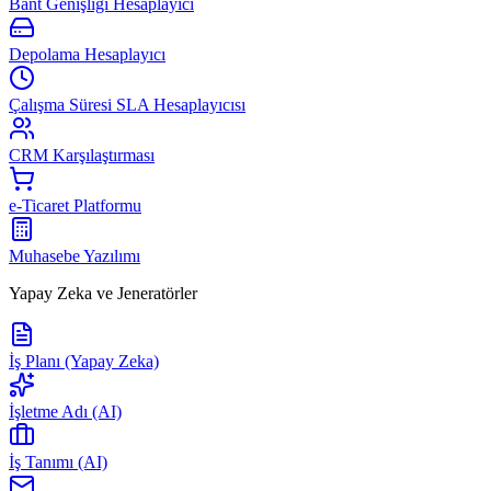
Bant Genişliği Hesaplayıcı
Depolama Hesaplayıcı
Çalışma Süresi SLA Hesaplayıcısı
CRM Karşılaştırması
e-Ticaret Platformu
Muhasebe Yazılımı
Yapay Zeka ve Jeneratörler
İş Planı (Yapay Zeka)
İşletme Adı (AI)
İş Tanımı (AI)