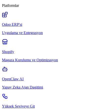
Platformlar
Odoo ERP'si
Uygulama ve Entegrasyon
Shopify
Magaza Kurulumu ve Optimizasyon
OpenClaw AI
Yapay Zeka Ajan Dagitimi
Yüksek Seviyeye Git