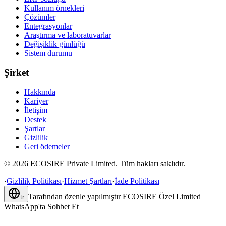
Kullanım örnekleri
Çözümler
Entegrasyonlar
Araştırma ve laboratuvarlar
Değişiklik günlüğü
Sistem durumu
Şirket
Hakkında
Kariyer
İletişim
Destek
Şartlar
Gizlilik
Geri ödemeler
©
2026
ECOSIRE Private Limited. Tüm hakları saklıdır.
·
Gizlilik Politikası
·
Hizmet Şartları
·
İade Politikası
Tarafından özenle yapılmıştır
ECOSIRE Özel Limited
tr
WhatsApp'ta Sohbet Et