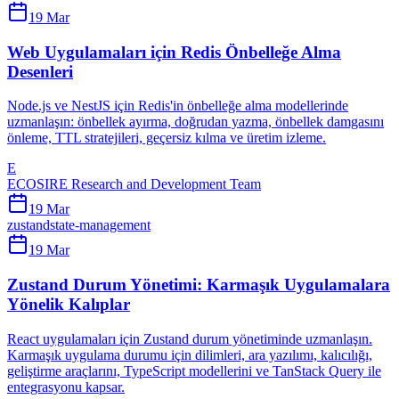
19 Mar
Web Uygulamaları için Redis Önbelleğe Alma
Desenleri
Node.js ve NestJS için Redis'in önbelleğe alma modellerinde
uzmanlaşın: önbellek ayırma, doğrudan yazma, önbellek damgasını
önleme, TTL stratejileri, geçersiz kılma ve üretim izleme.
E
ECOSIRE Research and Development Team
19 Mar
zustand
state-management
19 Mar
Zustand Durum Yönetimi: Karmaşık Uygulamalara
Yönelik Kalıplar
React uygulamaları için Zustand durum yönetiminde uzmanlaşın.
Karmaşık uygulama durumu için dilimleri, ara yazılımı, kalıcılığı,
geliştirme araçlarını, TypeScript modellerini ve TanStack Query ile
entegrasyonu kapsar.