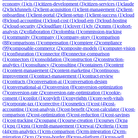
economy
(
1
)
cis
(
1
)
citizen-development
(
3
)
citizen-services
(
1
)
claude
(
2
)
clickfunnels
(
2
)
client-acquisition
(
1
)
client-management
(
2
)
client-
onboarding
(
1
)
client-portal
(
2
)
client-setup
(
1
)
client-success
(
1
)
cloud
(
8
)
cloud-accounting
(
1
)
cloud-cost
(
1
)
cloud-erp
(
3
)
cloud-hosting
(
2
)
cloud-security
(
2
)
cloudflare
(
1
)
clover
(
1
)
clv
(
2
)
cmms
(
1
)
cohort-
analysis
(
2
)
collaboration
(
3
)
colombia
(
1
)
commission-tracking
(
1
)
community
(
3
)
company
(
1
)
company-story
(
1
)
comparison
(
88
)
comparisons
(
1
)
compensation
(
1
)
compiere
(
2
)
compliance
(
99
)
composable-commerce
(
2
)
composite-models
(
1
)
computer-vision
(
1
)
configuration
(
1
)
connector
(
8
)
connector-comparison
(
1
)
connectors
(
1
)
consolidation
(
3
)
construction
(
2
)
construction-
analytics
(
1
)
consultancy
(
2
)
consulting
(
3
)
containers
(
3
)
content
(
1
)
content-management
(
2
)
content-marketing
(
3
)
continuous-
improvement
(
1
)
contract-management
(
1
)
contract-review
(
1
)
contracts
(
3
)
conversation-ai
(
1
)
conversation-design
(
1
)
conversational-ai
(
3
)
conversion
(
8
)
conversion-optimization
(
7
)
conversion-rate
(
2
)
conversion-rate-optimization
(
1
)
cookie-
consent
(
1
)
copilot
(
1
)
copyleft
(
1
)
copyrights
(
1
)
core-web-vitals
(
5
)
corporate-tax
(
1
)
corrective
(
1
)
cosmetics
(
1
)
cost
(
4
)
cost-
accounting
(
1
)
cost-analysis
(
3
)
cost-benefit
(
2
)
cost-calculator
(
1
)
cost-
comparison
(
2
)
cost-optimization
(
5
)
cost-reduction
(
1
)
cost-savings
(
1
)
cost-tracking
(
2
)
coupang
(
1
)
course-creation
(
1
)
courses
(
3
)
cpa
(
1
)
cpq
(
1
)
cpra
(
1
)
credit-management
(
1
)
crewai
(
2
)
criteria
(
1
)
crm
(
44
)
crm-analytics
(
1
)
crm-comparison
(
5
)
crm-integration
(
2
)
crm-
migration
(
2
)
cro
(
2
)
cross-border
(
8
)
cross-platform
(
1
)
cross-sell