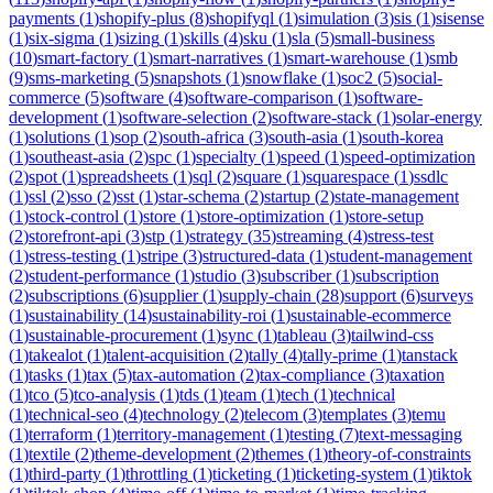
payments
(
1
)
shopify-plus
(
8
)
shopifyql
(
1
)
simulation
(
3
)
sis
(
1
)
sisense
(
1
)
six-sigma
(
1
)
sizing
(
1
)
skills
(
4
)
sku
(
1
)
sla
(
5
)
small-business
(
10
)
smart-factory
(
1
)
smart-narratives
(
1
)
smart-warehouse
(
1
)
smb
(
9
)
sms-marketing
(
5
)
snapshots
(
1
)
snowflake
(
1
)
soc2
(
5
)
social-
commerce
(
5
)
software
(
4
)
software-comparison
(
1
)
software-
development
(
1
)
software-selection
(
2
)
software-stack
(
1
)
solar-energy
(
1
)
solutions
(
1
)
sop
(
2
)
south-africa
(
3
)
south-asia
(
1
)
south-korea
(
1
)
southeast-asia
(
2
)
spc
(
1
)
specialty
(
1
)
speed
(
1
)
speed-optimization
(
2
)
spot
(
1
)
spreadsheets
(
1
)
sql
(
2
)
square
(
1
)
squarespace
(
1
)
ssdlc
(
1
)
ssl
(
2
)
sso
(
2
)
sst
(
1
)
star-schema
(
2
)
startup
(
2
)
state-management
(
1
)
stock-control
(
1
)
store
(
1
)
store-optimization
(
1
)
store-setup
(
2
)
storefront-api
(
3
)
stp
(
1
)
strategy
(
35
)
streaming
(
4
)
stress-test
(
1
)
stress-testing
(
1
)
stripe
(
3
)
structured-data
(
1
)
student-management
(
2
)
student-performance
(
1
)
studio
(
3
)
subscriber
(
1
)
subscription
(
2
)
subscriptions
(
6
)
supplier
(
1
)
supply-chain
(
28
)
support
(
6
)
surveys
(
1
)
sustainability
(
14
)
sustainability-roi
(
1
)
sustainable-ecommerce
(
1
)
sustainable-procurement
(
1
)
sync
(
1
)
tableau
(
3
)
tailwind-css
(
1
)
takealot
(
1
)
talent-acquisition
(
2
)
tally
(
4
)
tally-prime
(
1
)
tanstack
(
1
)
tasks
(
1
)
tax
(
5
)
tax-automation
(
2
)
tax-compliance
(
3
)
taxation
(
1
)
tco
(
5
)
tco-analysis
(
1
)
tds
(
1
)
team
(
1
)
tech
(
1
)
technical
(
1
)
technical-seo
(
4
)
technology
(
2
)
telecom
(
3
)
templates
(
3
)
temu
(
1
)
terraform
(
1
)
territory-management
(
1
)
testing
(
7
)
text-messaging
(
1
)
textile
(
2
)
theme-development
(
2
)
themes
(
1
)
theory-of-constraints
(
1
)
third-party
(
1
)
throttling
(
1
)
ticketing
(
1
)
ticketing-system
(
1
)
tiktok