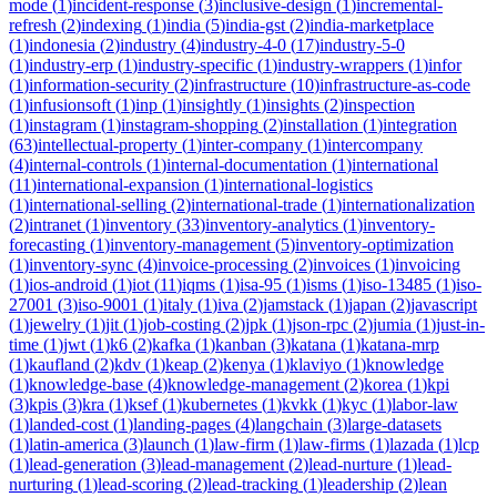
mode
(
1
)
incident-response
(
3
)
inclusive-design
(
1
)
incremental-
refresh
(
2
)
indexing
(
1
)
india
(
5
)
india-gst
(
2
)
india-marketplace
(
1
)
indonesia
(
2
)
industry
(
4
)
industry-4-0
(
17
)
industry-5-0
(
1
)
industry-erp
(
1
)
industry-specific
(
1
)
industry-wrappers
(
1
)
infor
(
1
)
information-security
(
2
)
infrastructure
(
10
)
infrastructure-as-code
(
1
)
infusionsoft
(
1
)
inp
(
1
)
insightly
(
1
)
insights
(
2
)
inspection
(
1
)
instagram
(
1
)
instagram-shopping
(
2
)
installation
(
1
)
integration
(
63
)
intellectual-property
(
1
)
inter-company
(
1
)
intercompany
(
4
)
internal-controls
(
1
)
internal-documentation
(
1
)
international
(
11
)
international-expansion
(
1
)
international-logistics
(
1
)
international-selling
(
2
)
international-trade
(
1
)
internationalization
(
2
)
intranet
(
1
)
inventory
(
33
)
inventory-analytics
(
1
)
inventory-
forecasting
(
1
)
inventory-management
(
5
)
inventory-optimization
(
1
)
inventory-sync
(
4
)
invoice-processing
(
2
)
invoices
(
1
)
invoicing
(
1
)
ios-android
(
1
)
iot
(
11
)
iqms
(
1
)
isa-95
(
1
)
isms
(
1
)
iso-13485
(
1
)
iso-
27001
(
3
)
iso-9001
(
1
)
italy
(
1
)
iva
(
2
)
jamstack
(
1
)
japan
(
2
)
javascript
(
1
)
jewelry
(
1
)
jit
(
1
)
job-costing
(
2
)
jpk
(
1
)
json-rpc
(
2
)
jumia
(
1
)
just-in-
time
(
1
)
jwt
(
1
)
k6
(
2
)
kafka
(
1
)
kanban
(
3
)
katana
(
1
)
katana-mrp
(
1
)
kaufland
(
2
)
kdv
(
1
)
keap
(
2
)
kenya
(
1
)
klaviyo
(
1
)
knowledge
(
1
)
knowledge-base
(
4
)
knowledge-management
(
2
)
korea
(
1
)
kpi
(
3
)
kpis
(
3
)
kra
(
1
)
ksef
(
1
)
kubernetes
(
1
)
kvkk
(
1
)
kyc
(
1
)
labor-law
(
1
)
landed-cost
(
1
)
landing-pages
(
4
)
langchain
(
3
)
large-datasets
(
1
)
latin-america
(
3
)
launch
(
1
)
law-firm
(
1
)
law-firms
(
1
)
lazada
(
1
)
lcp
(
1
)
lead-generation
(
3
)
lead-management
(
2
)
lead-nurture
(
1
)
lead-
nurturing
(
1
)
lead-scoring
(
2
)
lead-tracking
(
1
)
leadership
(
2
)
lean