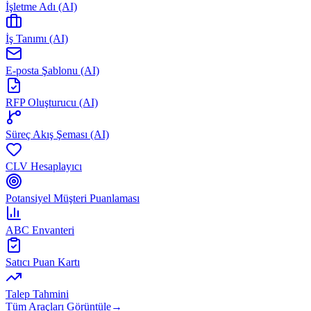
İşletme Adı (AI)
İş Tanımı (AI)
E-posta Şablonu (AI)
RFP Oluşturucu (AI)
Süreç Akış Şeması (AI)
CLV Hesaplayıcı
Potansiyel Müşteri Puanlaması
ABC Envanteri
Satıcı Puan Kartı
Talep Tahmini
Tüm Araçları Görüntüle
→