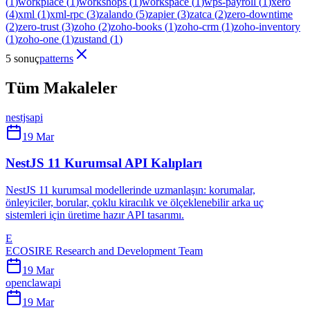
(
1
)
workplace
(
1
)
workshops
(
1
)
workspace
(
1
)
wps-payroll
(
1
)
xero
(
4
)
xml
(
1
)
xml-rpc
(
3
)
zalando
(
5
)
zapier
(
3
)
zatca
(
2
)
zero-downtime
(
2
)
zero-trust
(
3
)
zoho
(
2
)
zoho-books
(
1
)
zoho-crm
(
1
)
zoho-inventory
(
1
)
zoho-one
(
1
)
zustand
(
1
)
5 sonuç
patterns
Tüm Makaleler
nestjs
api
19 Mar
NestJS 11 Kurumsal API Kalıpları
NestJS 11 kurumsal modellerinde uzmanlaşın: korumalar,
önleyiciler, borular, çoklu kiracılık ve ölçeklenebilir arka uç
sistemleri için üretime hazır API tasarımı.
E
ECOSIRE Research and Development Team
19 Mar
openclaw
api
19 Mar