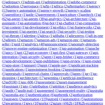
(
1
)
adequacy
(
1
)
admin-api
(
1
)
administration
(
1
)
adobe-commerce
(
2
)
adoption
(
2
)
aerospace
(
1
)
afip
(
1
)
africa
(
2
)
aftermarket
(
1
)
agency
(
13
)
agency-automation
(
1
)
agency-growth
(
2
)
agency-scaling
(
1
)
agentforce
(
1
)
agile
(
2
)
agreements
(
1
)
agriculture
(
3
)
agritech
(
1
)
ai
(
62
)
ai-agent
(
1
)
ai-agents
(
38
)
ai-analytics
(
2
)
ai-architecture
(
2
)
ai-
assistants
(
1
)
ai-automation
(
6
)
ai-bot
(
1
)
ai-chatbot
(
1
)
ai-comparison
(
1
)
ai-content
(
1
)
ai-development
(
1
)
ai-ethics
(
1
)
ai-frameworks
(
2
)
ai-
investment
(
1
)
ai-queries
(
1
)
ai-search
(
3
)
ai-security
(
1
)
ai-testing
(
1
)
ai-threats
(
1
)
alerting
(
2
)
alexa
(
1
)
alibaba
(
1
)
aliexpress
(
1
)
all-in-one
(
2
)
allegro
(
2
)
amazon
(
7
)
amazon-ads
(
1
)
amazon-ppc
(
1
)
amazon-
seller
(
1
)
aml
(
1
)
analytics
(
40
)
announcement
(
1
)
anomaly-detection
(
1
)
answer-engine-optimization
(
1
)
aov
(
1
)
ap-automation
(
1
)
apache
(
1
)
apcs
(
1
)
api
(
22
)
api-economy
(
1
)
api-first
(
2
)
api-gateway
(
1
)
api-
integration
(
3
)
api-security
(
2
)
apm
(
1
)
app-bridge
(
1
)
app-commerce
(
1
)
app-development
(
2
)
app-publishing
(
1
)
app-review
(
1
)
app-router
(
1
)
app-store
(
1
)
apparel
(
3
)
appi
(
1
)
apple-pay
(
1
)
applicant-tracking
(
1
)
applications
(
1
)
appointment-booking
(
2
)
appointments
(
1
)
appraisals
(
1
)
approval-chains
(
1
)
approvals
(
3
)
apps
(
1
)
ar
(
1
)
ar-
shopping
(
1
)
architecture
(
17
)
argentina
(
1
)
artificial-intelligence
(
2
)
as9100
(
1
)
asc-606
(
3
)
assessment
(
2
)
asset-management
(
4
)
assistant
(
1
)
ato
(
1
)
attribution
(
1
)
attrition
(
1
)
audience-analytics
(
1
)
audit
(
7
)
audit-trail
(
1
)
augmented
(
1
)
augmented-reality
(
2
)
australia
(
2
)
australia-gst
(
1
)
authentication
(
6
)
authentik
(
2
)
authorization
(
3
)
autogen
(
2
)
automation
(
119
)
automl
(
1
)
automotive
(
5
)
autonomous
(
2
)
awareness
(
1
)
aws
(
10
)
axelor
(
2
)
azure
(
4
)
b2b
(
18
)
b2b-ecommerce