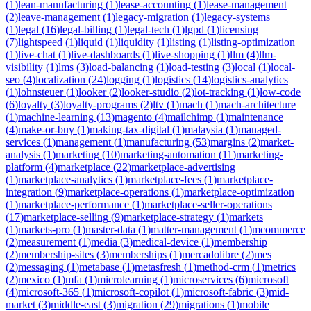
(
1
)
lean-manufacturing
(
1
)
lease-accounting
(
1
)
lease-management
(
2
)
leave-management
(
1
)
legacy-migration
(
1
)
legacy-systems
(
1
)
legal
(
16
)
legal-billing
(
1
)
legal-tech
(
1
)
lgpd
(
1
)
licensing
(
7
)
lightspeed
(
1
)
liquid
(
1
)
liquidity
(
1
)
listing
(
1
)
listing-optimization
(
1
)
live-chat
(
1
)
live-dashboards
(
1
)
live-shopping
(
1
)
llm
(
4
)
llm-
visibility
(
1
)
lms
(
3
)
load-balancing
(
1
)
load-testing
(
3
)
local
(
1
)
local-
seo
(
4
)
localization
(
24
)
logging
(
1
)
logistics
(
14
)
logistics-analytics
(
1
)
lohnsteuer
(
1
)
looker
(
2
)
looker-studio
(
2
)
lot-tracking
(
1
)
low-code
(
6
)
loyalty
(
3
)
loyalty-programs
(
2
)
ltv
(
1
)
mach
(
1
)
mach-architecture
(
1
)
machine-learning
(
13
)
magento
(
4
)
mailchimp
(
1
)
maintenance
(
4
)
make-or-buy
(
1
)
making-tax-digital
(
1
)
malaysia
(
1
)
managed-
services
(
1
)
management
(
1
)
manufacturing
(
53
)
margins
(
2
)
market-
analysis
(
1
)
marketing
(
10
)
marketing-automation
(
11
)
marketing-
platform
(
4
)
marketplace
(
22
)
marketplace-advertising
(
1
)
marketplace-analytics
(
1
)
marketplace-fees
(
1
)
marketplace-
integration
(
9
)
marketplace-operations
(
1
)
marketplace-optimization
(
1
)
marketplace-performance
(
1
)
marketplace-seller-operations
(
17
)
marketplace-selling
(
9
)
marketplace-strategy
(
1
)
markets
(
1
)
markets-pro
(
1
)
master-data
(
1
)
matter-management
(
1
)
mcommerce
(
2
)
measurement
(
1
)
media
(
3
)
medical-device
(
1
)
membership
(
2
)
membership-sites
(
3
)
memberships
(
1
)
mercadolibre
(
2
)
mes
(
2
)
messaging
(
1
)
metabase
(
1
)
metasfresh
(
1
)
method-crm
(
1
)
metrics
(
2
)
mexico
(
1
)
mfa
(
1
)
microlearning
(
1
)
microservices
(
6
)
microsoft
(
4
)
microsoft-365
(
1
)
microsoft-copilot
(
1
)
microsoft-fabric
(
3
)
mid-
market
(
3
)
middle-east
(
3
)
migration
(
29
)
migrations
(
1
)
mobile