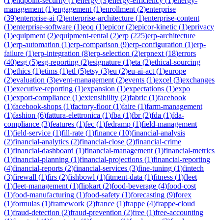
(
1
)
endpoint-security
(
1
)
energy
(
3
)
energy-efficiency
(
1
)
energy-
management
(
1
)
engagement
(
1
)
enrollment
(
2
)
enterprise
(
39
)
enterprise-ai
(
2
)
enterprise-architecture
(
1
)
enterprise-content
(
1
)
enterprise-software
(
1
)
eoq
(
1
)
epicor
(
2
)
epicor-kinetic
(
1
)
eprivacy
(
1
)
equipment
(
2
)
equipment-rental
(
2
)
erp
(
225
)
erp-architecture
(
1
)
erp-automation
(
1
)
erp-comparison
(
9
)
erp-configuration
(
1
)
erp-
failure
(
1
)
erp-integration
(
8
)
erp-selection
(
2
)
erpnext
(
18
)
errors
(
40
)
esg
(
5
)
esg-reporting
(
2
)
esignature
(
1
)
eta
(
2
)
ethical-sourcing
(
1
)
ethics
(
1
)
etims
(
1
)
etl
(
5
)
etsy
(
3
)
eu
(
2
)
eu-ai-act
(
1
)
europe
(
2
)
evaluation
(
3
)
event-management
(
2
)
events
(
1
)
excel
(
3
)
exchanges
(
1
)
executive-reporting
(
1
)
expansion
(
1
)
expectations
(
1
)
expo
(
1
)
export-compliance
(
1
)
extensibility
(
2
)
fabric
(
1
)
facebook
(
1
)
facebook-shops
(
1
)
factory-floor
(
1
)
faire
(
1
)
farm-management
(
1
)
fashion
(
6
)
fattura-elettronica
(
1
)
fba
(
1
)
fbr
(
2
)
fda
(
1
)
fda-
compliance
(
3
)
features
(
1
)
fec
(
1
)
fedramp
(
1
)
field-management
(
1
)
field-service
(
1
)
fill-rate
(
1
)
finance
(
10
)
financial-analysis
(
2
)
financial-analytics
(
2
)
financial-close
(
2
)
financial-crime
(
1
)
financial-dashboard
(
1
)
financial-management
(
1
)
financial-metrics
(
1
)
financial-planning
(
1
)
financial-projections
(
1
)
financial-reporting
(
4
)
financial-reports
(
2
)
financial-services
(
3
)
fine-tuning
(
1
)
fintech
(
3
)
firewall
(
1
)
firs
(
2
)
fishbowl
(
1
)
fitment-data
(
1
)
fitness
(
1
)
fleet
(
1
)
fleet-management
(
1
)
flipkart
(
2
)
food-beverage
(
4
)
food-cost
(
1
)
food-manufacturing
(
1
)
food-safety
(
1
)
forecasting
(
9
)
forex
(
1
)
formulas
(
1
)
framework
(
2
)
france
(
1
)
frappe
(
4
)
frappe-cloud
(
1
)
fraud-detection
(
2
)
fraud-prevention
(
2
)
free
(
1
)
free-accounting