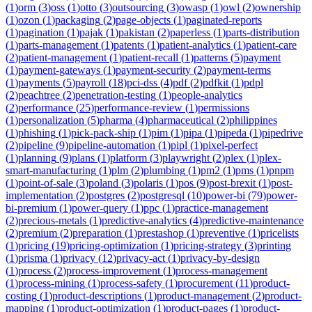
(
1
)
orm
(
3
)
oss
(
1
)
otto
(
3
)
outsourcing
(
3
)
owasp
(
1
)
owl
(
2
)
ownership
(
1
)
ozon
(
1
)
packaging
(
2
)
page-objects
(
1
)
paginated-reports
(
1
)
pagination
(
1
)
pajak
(
1
)
pakistan
(
2
)
paperless
(
1
)
parts-distribution
(
1
)
parts-management
(
1
)
patents
(
1
)
patient-analytics
(
1
)
patient-care
(
2
)
patient-management
(
1
)
patient-recall
(
1
)
patterns
(
5
)
payment
(
1
)
payment-gateways
(
1
)
payment-security
(
2
)
payment-terms
(
1
)
payments
(
5
)
payroll
(
18
)
pci-dss
(
4
)
pdf
(
2
)
pdfkit
(
1
)
pdpl
(
2
)
peachtree
(
2
)
penetration-testing
(
1
)
people-analytics
(
2
)
performance
(
25
)
performance-review
(
1
)
permissions
(
1
)
personalization
(
5
)
pharma
(
4
)
pharmaceutical
(
2
)
philippines
(
1
)
phishing
(
1
)
pick-pack-ship
(
1
)
pim
(
1
)
pipa
(
1
)
pipeda
(
1
)
pipedrive
(
2
)
pipeline
(
9
)
pipeline-automation
(
1
)
pipl
(
1
)
pixel-perfect
(
1
)
planning
(
9
)
plans
(
1
)
platform
(
3
)
playwright
(
2
)
plex
(
1
)
plex-
smart-manufacturing
(
1
)
plm
(
2
)
plumbing
(
1
)
pm2
(
1
)
pms
(
1
)
pnpm
(
1
)
point-of-sale
(
3
)
poland
(
3
)
polaris
(
1
)
pos
(
9
)
post-brexit
(
1
)
post-
implementation
(
2
)
postgres
(
2
)
postgresql
(
10
)
power-bi
(
79
)
power-
bi-premium
(
1
)
power-query
(
1
)
ppc
(
1
)
practice-management
(
2
)
precious-metals
(
1
)
predictive-analytics
(
4
)
predictive-maintenance
(
2
)
premium
(
2
)
preparation
(
1
)
prestashop
(
1
)
preventive
(
1
)
pricelists
(
1
)
pricing
(
19
)
pricing-optimization
(
1
)
pricing-strategy
(
3
)
printing
(
1
)
prisma
(
1
)
privacy
(
12
)
privacy-act
(
1
)
privacy-by-design
(
1
)
process
(
2
)
process-improvement
(
1
)
process-management
(
1
)
process-mining
(
1
)
process-safety
(
1
)
procurement
(
11
)
product-
costing
(
1
)
product-descriptions
(
1
)
product-management
(
2
)
product-
mapping
(
1
)
product-optimization
(
1
)
product-pages
(
1
)
product-