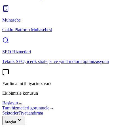
Muhasebe
Coklu Platform Muhasebesi
SEO Hizmetleri
Teknik SEO, içerik stratejisi ve yanıt motoru optimizasyonu
Yardima mi ihtiyaciniz var?
Ekibimizle konusun
Başlayın
→
Tum hizmetleri goruntuele
→
Sektörler
Fiyatlandırma
Araçlar