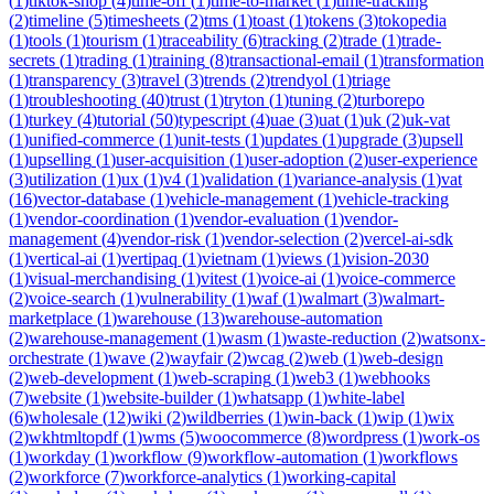
(
1
)
tiktok-shop
(
4
)
time-off
(
1
)
time-to-market
(
1
)
time-tracking
(
2
)
timeline
(
5
)
timesheets
(
2
)
tms
(
1
)
toast
(
1
)
tokens
(
3
)
tokopedia
(
1
)
tools
(
1
)
tourism
(
1
)
traceability
(
6
)
tracking
(
2
)
trade
(
1
)
trade-
secrets
(
1
)
trading
(
1
)
training
(
8
)
transactional-email
(
1
)
transformation
(
1
)
transparency
(
3
)
travel
(
3
)
trends
(
2
)
trendyol
(
1
)
triage
(
1
)
troubleshooting
(
40
)
trust
(
1
)
tryton
(
1
)
tuning
(
2
)
turborepo
(
1
)
turkey
(
4
)
tutorial
(
50
)
typescript
(
4
)
uae
(
3
)
uat
(
1
)
uk
(
2
)
uk-vat
(
1
)
unified-commerce
(
1
)
unit-tests
(
1
)
updates
(
1
)
upgrade
(
3
)
upsell
(
1
)
upselling
(
1
)
user-acquisition
(
1
)
user-adoption
(
2
)
user-experience
(
3
)
utilization
(
1
)
ux
(
1
)
v4
(
1
)
validation
(
1
)
variance-analysis
(
1
)
vat
(
16
)
vector-database
(
1
)
vehicle-management
(
1
)
vehicle-tracking
(
1
)
vendor-coordination
(
1
)
vendor-evaluation
(
1
)
vendor-
management
(
4
)
vendor-risk
(
1
)
vendor-selection
(
2
)
vercel-ai-sdk
(
1
)
vertical-ai
(
1
)
vertipaq
(
1
)
vietnam
(
1
)
views
(
1
)
vision-2030
(
1
)
visual-merchandising
(
1
)
vitest
(
1
)
voice-ai
(
1
)
voice-commerce
(
2
)
voice-search
(
1
)
vulnerability
(
1
)
waf
(
1
)
walmart
(
3
)
walmart-
marketplace
(
1
)
warehouse
(
13
)
warehouse-automation
(
2
)
warehouse-management
(
1
)
wasm
(
1
)
waste-reduction
(
2
)
watsonx-
orchestrate
(
1
)
wave
(
2
)
wayfair
(
2
)
wcag
(
2
)
web
(
1
)
web-design
(
2
)
web-development
(
1
)
web-scraping
(
1
)
web3
(
1
)
webhooks
(
7
)
website
(
1
)
website-builder
(
1
)
whatsapp
(
1
)
white-label
(
6
)
wholesale
(
12
)
wiki
(
2
)
wildberries
(
1
)
win-back
(
1
)
wip
(
1
)
wix
(
2
)
wkhtmltopdf
(
1
)
wms
(
5
)
woocommerce
(
8
)
wordpress
(
1
)
work-os
(
1
)
workday
(
1
)
workflow
(
9
)
workflow-automation
(
1
)
workflows
(
2
)
workforce
(
7
)
workforce-analytics
(
1
)
working-capital