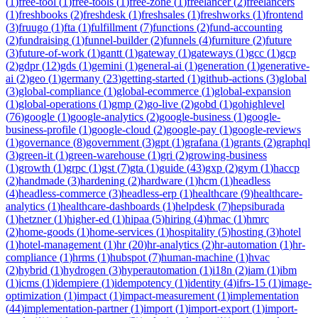
(
1
)
free-tool
(
1
)
free-tools
(
1
)
free-zone
(
1
)
freelancer
(
2
)
freelancers
(
1
)
freshbooks
(
2
)
freshdesk
(
1
)
freshsales
(
1
)
freshworks
(
1
)
frontend
(
3
)
fruugo
(
1
)
fta
(
1
)
fulfillment
(
7
)
functions
(
2
)
fund-accounting
(
2
)
fundraising
(
1
)
funnel-builder
(
2
)
funnels
(
4
)
furniture
(
2
)
future
(
3
)
future-of-work
(
1
)
gantt
(
1
)
gateway
(
1
)
gateways
(
1
)
gcc
(
1
)
gcp
(
2
)
gdpr
(
12
)
gds
(
1
)
gemini
(
1
)
general-ai
(
1
)
generation
(
1
)
generative-
ai
(
2
)
geo
(
1
)
germany
(
23
)
getting-started
(
1
)
github-actions
(
3
)
global
(
3
)
global-compliance
(
1
)
global-ecommerce
(
1
)
global-expansion
(
1
)
global-operations
(
1
)
gmp
(
2
)
go-live
(
2
)
gobd
(
1
)
gohighlevel
(
76
)
google
(
1
)
google-analytics
(
2
)
google-business
(
1
)
google-
business-profile
(
1
)
google-cloud
(
2
)
google-pay
(
1
)
google-reviews
(
1
)
governance
(
8
)
government
(
3
)
gpt
(
1
)
grafana
(
1
)
grants
(
2
)
graphql
(
3
)
green-it
(
1
)
green-warehouse
(
1
)
gri
(
2
)
growing-business
(
1
)
growth
(
1
)
grpc
(
1
)
gst
(
7
)
gta
(
1
)
guide
(
43
)
gxp
(
2
)
gym
(
1
)
haccp
(
2
)
handmade
(
3
)
hardening
(
2
)
hardware
(
1
)
hcm
(
1
)
headless
(
4
)
headless-commerce
(
3
)
headless-erp
(
1
)
healthcare
(
9
)
healthcare-
analytics
(
1
)
healthcare-dashboards
(
1
)
helpdesk
(
7
)
hepsiburada
(
1
)
hetzner
(
1
)
higher-ed
(
1
)
hipaa
(
5
)
hiring
(
4
)
hmac
(
1
)
hmrc
(
2
)
home-goods
(
1
)
home-services
(
1
)
hospitality
(
5
)
hosting
(
3
)
hotel
(
1
)
hotel-management
(
1
)
hr
(
20
)
hr-analytics
(
2
)
hr-automation
(
1
)
hr-
compliance
(
1
)
hrms
(
1
)
hubspot
(
7
)
human-machine
(
1
)
hvac
(
2
)
hybrid
(
1
)
hydrogen
(
3
)
hyperautomation
(
1
)
i18n
(
2
)
iam
(
1
)
ibm
(
1
)
icms
(
1
)
idempiere
(
1
)
idempotency
(
1
)
identity
(
4
)
ifrs-15
(
1
)
image-
optimization
(
1
)
impact
(
1
)
impact-measurement
(
1
)
implementation
(
44
)
implementation-partner
(
1
)
import
(
1
)
import-export
(
1
)
import-