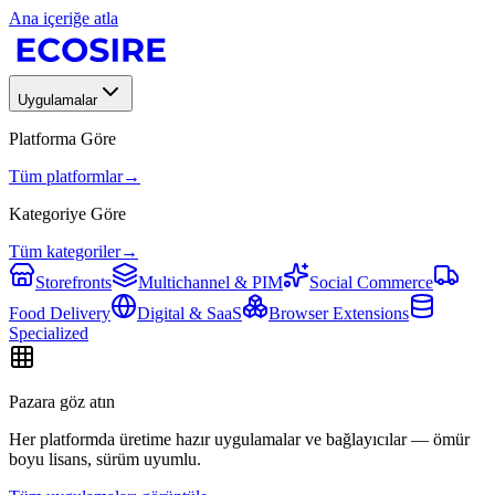
Ana içeriğe atla
Uygulamalar
Platforma Göre
Tüm platformlar
→
Kategoriye Göre
Tüm kategoriler
→
Storefronts
Multichannel & PIM
Social Commerce
Food Delivery
Digital & SaaS
Browser Extensions
Specialized
Pazara göz atın
Her platformda üretime hazır uygulamalar ve bağlayıcılar — ömür
boyu lisans, sürüm uyumlu.