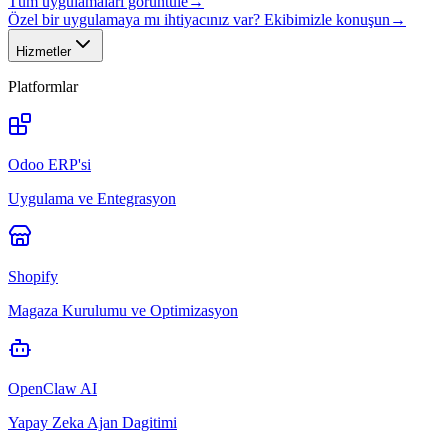
Tüm uygulamaları görüntüle
→
Özel bir uygulamaya mı ihtiyacınız var? Ekibimizle konuşun
→
Hizmetler
Platformlar
Odoo ERP'si
Uygulama ve Entegrasyon
Shopify
Magaza Kurulumu ve Optimizasyon
OpenClaw AI
Yapay Zeka Ajan Dagitimi