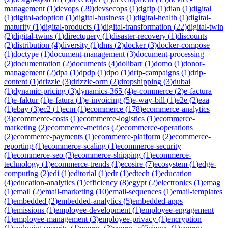
management
(
1
)
devops
(
29
)
devsecops
(
1
)
dgfip
(
1
)
dian
(
1
)
digital
(
1
)
digital-adoption
(
1
)
digital-business
(
1
)
digital-health
(
1
)
digital-
maturity
(
1
)
digital-products
(
1
)
digital-transformation
(
22
)
digital-twin
(
2
)
digital-twins
(
1
)
directquery
(
1
)
disaster-recovery
(
1
)
discounts
(
2
)
distribution
(
4
)
diversity
(
1
)
dms
(
2
)
docker
(
3
)
docker-compose
(
1
)
doctype
(
1
)
document-management
(
3
)
document-processing
(
2
)
documentation
(
2
)
documents
(
4
)
dolibarr
(
1
)
domo
(
1
)
donor-
management
(
2
)
dpa
(
1
)
dpdp
(
1
)
dpo
(
1
)
drip-campaigns
(
1
)
drip-
content
(
1
)
drizzle
(
3
)
drizzle-orm
(
2
)
dropshipping
(
3
)
dubai
(
1
)
dynamic-pricing
(
3
)
dynamics-365
(
4
)
e-commerce
(
2
)
e-factura
(
1
)
e-faktur
(
1
)
e-fatura
(
1
)
e-invoicing
(
5
)
e-way-bill
(
1
)
e2e
(
2
)
eaa
(
1
)
ebay
(
3
)
ec2
(
1
)
ecm
(
1
)
ecommerce
(
178
)
ecommerce-analytics
(
3
)
ecommerce-costs
(
1
)
ecommerce-logistics
(
1
)
ecommerce-
marketing
(
2
)
ecommerce-metrics
(
2
)
ecommerce-operations
(
2
)
ecommerce-payments
(
1
)
ecommerce-platform
(
2
)
ecommerce-
reporting
(
1
)
ecommerce-scaling
(
1
)
ecommerce-security
(
1
)
ecommerce-seo
(
3
)
ecommerce-shipping
(
1
)
ecommerce-
technology
(
1
)
ecommerce-trends
(
1
)
ecosire
(
7
)
ecosystem
(
1
)
edge-
computing
(
2
)
edi
(
1
)
editorial
(
1
)
edr
(
1
)
edtech
(
1
)
education
(
4
)
education-analytics
(
1
)
efficiency
(
8
)
egypt
(
2
)
electronics
(
1
)
emag
(
1
)
email
(
2
)
email-marketing
(
10
)
email-sequences
(
1
)
email-templates
(
1
)
embedded
(
2
)
embedded-analytics
(
5
)
embedded-apps
(
1
)
emissions
(
1
)
employee-development
(
1
)
employee-engagement
(
1
)
employee-management
(
3
)
employee-privacy
(
1
)
encryption