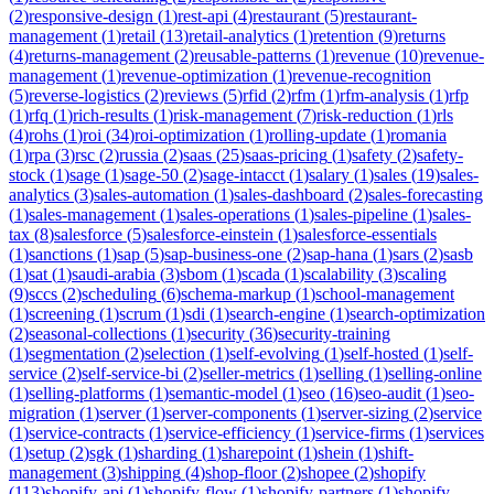
(
2
)
responsive-design
(
1
)
rest-api
(
4
)
restaurant
(
5
)
restaurant-
management
(
1
)
retail
(
13
)
retail-analytics
(
1
)
retention
(
9
)
returns
(
4
)
returns-management
(
2
)
reusable-patterns
(
1
)
revenue
(
10
)
revenue-
management
(
1
)
revenue-optimization
(
1
)
revenue-recognition
(
5
)
reverse-logistics
(
2
)
reviews
(
5
)
rfid
(
2
)
rfm
(
1
)
rfm-analysis
(
1
)
rfp
(
1
)
rfq
(
1
)
rich-results
(
1
)
risk-management
(
7
)
risk-reduction
(
1
)
rls
(
4
)
rohs
(
1
)
roi
(
34
)
roi-optimization
(
1
)
rolling-update
(
1
)
romania
(
1
)
rpa
(
3
)
rsc
(
2
)
russia
(
2
)
saas
(
25
)
saas-pricing
(
1
)
safety
(
2
)
safety-
stock
(
1
)
sage
(
1
)
sage-50
(
2
)
sage-intacct
(
1
)
salary
(
1
)
sales
(
19
)
sales-
analytics
(
3
)
sales-automation
(
1
)
sales-dashboard
(
2
)
sales-forecasting
(
1
)
sales-management
(
1
)
sales-operations
(
1
)
sales-pipeline
(
1
)
sales-
tax
(
8
)
salesforce
(
5
)
salesforce-einstein
(
1
)
salesforce-essentials
(
1
)
sanctions
(
1
)
sap
(
5
)
sap-business-one
(
2
)
sap-hana
(
1
)
sars
(
2
)
sasb
(
1
)
sat
(
1
)
saudi-arabia
(
3
)
sbom
(
1
)
scada
(
1
)
scalability
(
3
)
scaling
(
9
)
sccs
(
2
)
scheduling
(
6
)
schema-markup
(
1
)
school-management
(
1
)
screening
(
1
)
scrum
(
1
)
sdi
(
1
)
search-engine
(
1
)
search-optimization
(
2
)
seasonal-collections
(
1
)
security
(
36
)
security-training
(
1
)
segmentation
(
2
)
selection
(
1
)
self-evolving
(
1
)
self-hosted
(
1
)
self-
service
(
2
)
self-service-bi
(
2
)
seller-metrics
(
1
)
selling
(
1
)
selling-online
(
1
)
selling-platforms
(
1
)
semantic-model
(
1
)
seo
(
16
)
seo-audit
(
1
)
seo-
migration
(
1
)
server
(
1
)
server-components
(
1
)
server-sizing
(
2
)
service
(
1
)
service-contracts
(
1
)
service-efficiency
(
1
)
service-firms
(
1
)
services
(
1
)
setup
(
2
)
sgk
(
1
)
sharding
(
1
)
sharepoint
(
1
)
shein
(
1
)
shift-
management
(
3
)
shipping
(
4
)
shop-floor
(
2
)
shopee
(
2
)
shopify
(
113
)
shopify-api
(
1
)
shopify-flow
(
1
)
shopify-partners
(
1
)
shopify-