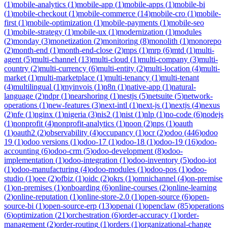
(
1
)
mobile-analytics
(
1
)
mobile-app
(
1
)
mobile-apps
(
1
)
mobile-bi
(
1
)
mobile-checkout
(
1
)
mobile-commerce
(
14
)
mobile-cro
(
1
)
mobile-
first
(
1
)
mobile-optimization
(
1
)
mobile-payments
(
1
)
mobile-seo
(
1
)
mobile-strategy
(
1
)
mobile-ux
(
1
)
modernization
(
1
)
modules
(
2
)
monday
(
3
)
monetization
(
2
)
monitoring
(
8
)
monolith
(
1
)
monorepo
(
2
)
month-end
(
1
)
month-end-close
(
2
)
mps
(
1
)
mrp
(
6
)
mtd
(
1
)
multi-
agent
(
5
)
multi-channel
(
13
)
multi-cloud
(
1
)
multi-company
(
3
)
multi-
country
(
2
)
multi-currency
(
6
)
multi-entity
(
2
)
multi-location
(
4
)
multi-
market
(
1
)
multi-marketplace
(
1
)
multi-tenancy
(
1
)
multi-tenant
(
4
)
multilingual
(
1
)
myinvois
(
1
)
n8n
(
1
)
native-app
(
1
)
natural-
language
(
2
)
ndpr
(
1
)
nearshoring
(
1
)
nestjs
(
5
)
netsuite
(
5
)
network-
operations
(
1
)
new-features
(
3
)
next-intl
(
1
)
next-js
(
1
)
nextjs
(
4
)
nexus
(
2
)
nfe
(
1
)
nginx
(
1
)
nigeria
(
3
)
nis2
(
1
)
nist
(
1
)
nlp
(
1
)
no-code
(
6
)
nodejs
(
1
)
nonprofit
(
4
)
nonprofit-analytics
(
1
)
noon
(
2
)
nps
(
1
)
oauth
(
1
)
oauth2
(
2
)
observability
(
4
)
occupancy
(
1
)
ocr
(
2
)
odoo
(
446
)
odoo
19
(
1
)
odoo versions
(
1
)
odoo-17
(
1
)
odoo-18
(
1
)
odoo-19
(
16
)
odoo-
accounting
(
6
)
odoo-crm
(
5
)
odoo-development
(
8
)
odoo-
implementation
(
1
)
odoo-integration
(
1
)
odoo-inventory
(
5
)
odoo-iot
(
1
)
odoo-manufacturing
(
4
)
odoo-modules
(
1
)
odoo-pos
(
1
)
odoo-
studio
(
1
)
oee
(
2
)
ofbiz
(
1
)
oidc
(
2
)
okrs
(
1
)
omnichannel
(
4
)
on-premise
(
1
)
on-premises
(
1
)
onboarding
(
6
)
online-courses
(
2
)
online-learning
(
2
)
online-reputation
(
1
)
online-store-2.0
(
1
)
open-source
(
6
)
open-
source-bi
(
1
)
open-source-erp
(
13
)
openai
(
1
)
openclaw
(
85
)
operations
(
6
)
optimization
(
21
)
orchestration
(
6
)
order-accuracy
(
1
)
order-
management
(
2
)
order-routing
(
1
)
orders
(
1
)
organizational-change