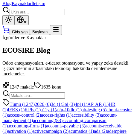
Blog
Kaynaklar
İletişim
tr
Giriş yap
Başlayın
İçgörüler ve Kaynaklar
ECOSIRE Blog
Odoo entegrasyonları, e-ticaret otomasyonu ve yapay zeka destekli
iş çözümlerinin arkasındaki teknoloji hakkında derinlemesine
incelemeler.
1247
makale
1635
konu
Tümü (1247)
2026
(
6
)
3d
(
1
)
3pl
(
3
)
4pl
(
1
)
AP-AR
(
1
)
HR
(
1
)
IFRS
(
1
)
KPIs
(
1
)
a11y
(
1
)
a2p-10dlc
(
1
)
ab-testing
(
5
)
about-ecosire
(
1
)
access-control
(
2
)
access-rights
(
1
)
accessibility
(
3
)
account-
management
(
1
)
accounting
(
83
)
accounting-comparison
(
1
)
accounting-firms
(
1
)
accounts-payable
(
3
)
accounts-receivable
(
1
)
activation
(
1
)
activecampaign
(
2
)
acumatica
(
1
)
ada
(
2
)
adempiere