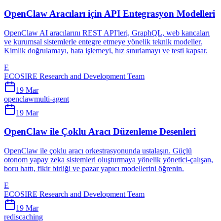
OpenClaw Aracıları için API Entegrasyon Modelleri
OpenClaw AI aracılarını REST API'leri, GraphQL, web kancaları
ve kurumsal sistemlerle entegre etmeye yönelik teknik modeller.
Kimlik doğrulamayı, hata işlemeyi, hız sınırlamayı ve testi kapsar.
E
ECOSIRE Research and Development Team
19 Mar
openclaw
multi-agent
19 Mar
OpenClaw ile Çoklu Aracı Düzenleme Desenleri
OpenClaw ile çoklu aracı orkestrasyonunda ustalaşın. Güçlü
otonom yapay zeka sistemleri oluşturmaya yönelik yönetici-çalışan,
boru hattı, fikir birliği ve pazar yapıcı modellerini öğrenin.
E
ECOSIRE Research and Development Team
19 Mar
redis
caching