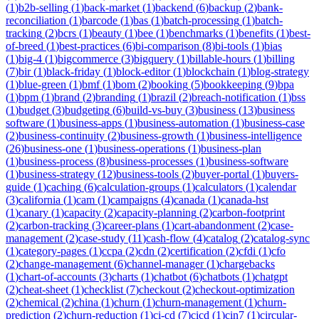
(
1
)
b2b-selling
(
1
)
back-market
(
1
)
backend
(
6
)
backup
(
2
)
bank-
reconciliation
(
1
)
barcode
(
1
)
bas
(
1
)
batch-processing
(
1
)
batch-
tracking
(
2
)
bcrs
(
1
)
beauty
(
1
)
bee
(
1
)
benchmarks
(
1
)
benefits
(
1
)
best-
of-breed
(
1
)
best-practices
(
6
)
bi-comparison
(
8
)
bi-tools
(
1
)
bias
(
1
)
big-4
(
1
)
bigcommerce
(
3
)
bigquery
(
1
)
billable-hours
(
1
)
billing
(
7
)
bir
(
1
)
black-friday
(
1
)
block-editor
(
1
)
blockchain
(
1
)
blog-strategy
(
1
)
blue-green
(
1
)
bmf
(
1
)
bom
(
2
)
booking
(
5
)
bookkeeping
(
9
)
bpa
(
1
)
bpm
(
1
)
brand
(
2
)
branding
(
1
)
brazil
(
2
)
breach-notification
(
1
)
bss
(
1
)
budget
(
3
)
budgeting
(
6
)
build-vs-buy
(
3
)
business
(
13
)
business
software
(
1
)
business-apps
(
1
)
business-automation
(
1
)
business-case
(
2
)
business-continuity
(
2
)
business-growth
(
1
)
business-intelligence
(
26
)
business-one
(
1
)
business-operations
(
1
)
business-plan
(
1
)
business-process
(
8
)
business-processes
(
1
)
business-software
(
1
)
business-strategy
(
12
)
business-tools
(
2
)
buyer-portal
(
1
)
buyers-
guide
(
1
)
caching
(
6
)
calculation-groups
(
1
)
calculators
(
1
)
calendar
(
3
)
california
(
1
)
cam
(
1
)
campaigns
(
4
)
canada
(
1
)
canada-hst
(
1
)
canary
(
1
)
capacity
(
2
)
capacity-planning
(
2
)
carbon-footprint
(
2
)
carbon-tracking
(
3
)
career-plans
(
1
)
cart-abandonment
(
2
)
case-
management
(
2
)
case-study
(
11
)
cash-flow
(
4
)
catalog
(
2
)
catalog-sync
(
1
)
category-pages
(
1
)
ccpa
(
2
)
cdn
(
2
)
certification
(
2
)
cfdi
(
1
)
cfo
(
2
)
change-management
(
6
)
channel-manager
(
1
)
chargebacks
(
1
)
chart-of-accounts
(
3
)
charts
(
1
)
chatbot
(
6
)
chatbots
(
1
)
chatgpt
(
2
)
cheat-sheet
(
1
)
checklist
(
7
)
checkout
(
2
)
checkout-optimization
(
2
)
chemical
(
2
)
china
(
1
)
churn
(
1
)
churn-management
(
1
)
churn-
prediction
(
2
)
churn-reduction
(
1
)
ci-cd
(
7
)
cicd
(
1
)
cin7
(
1
)
circular-