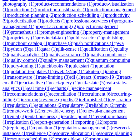
photography
(
1
)
product-recommendations
(
1
)
product-visualization
(
1
)
production
(
7
)
production-dashboards
(
1
)
production-management
(
1
)
production-planning
(
2
)
production-scheduling
(
1
)
productivity
(
9
)
productization
(
1
)
products
(
1
)
professional-services
(
4
)
program-
management
(
1
)
project-accounting
(
2
)
project-management
(
19
)
prometheus
(
1
)
prompt-engineering
(
1
)
property-management
(
5
)
proprietary
(
1
)
provincial-tax
(
1
)
public-sector
(
1
)
publishing
(
1
)
punchout-catalog
(
1
)
purchase
(
3
)
push-notifications
(
1
)
pwa
(
1
)
python
(
5
)
qa
(
1
)
qatar
(
1
)
qlik-sense
(
1
)
qualification
(
1
)
quality
(
3
)
quality-analytics
(
1
)
quality-assurance
(
1
)
quality-compliance
(
1
)
quality-control
(
2
)
quality-management
(
2
)
quantum-computing
(
1
)
query-tuning
(
1
)
quickbooks
(
8
)
quickstart
(
1
)
quotation
(
1
)
quotation-templates
(
1
)
qweb
(
3
)
rag
(
1
)
rakuten
(
1
)
ranking
(
1
)
ransomware
(
1
)
rate-limiting
(
3
)
rdl
(
1
)
react
(
8
)
react-19
(
2
)
react-
email
(
1
)
react-native
(
1
)
react-query
(
1
)
real-estate
(
5
)
real-estate-
analytics
(
1
)
real-time
(
4
)
recharts
(
1
)
recipe-management
(
1
)
recommendations
(
1
)
reconciliation
(
1
)
recruitment
(
6
)
recurring-
billing
(
1
)
recurring-revenue
(
5
)
redis
(
2
)
refurbished
(
1
)
registration
(
1
)
regulation
(
1
)
regulations
(
2
)
regulatory
(
3
)
reliability
(
2
)
remix
(
2
)
remote-work
(
2
)
renewable-energy
(
1
)
renewal-management
(
1
)
rental
(
3
)
rental-business
(
1
)
reorder-point
(
1
)
repeat-purchases
(
1
)
replication
(
1
)
report-generation
(
1
)
reporting
(
12
)
reports
(
3
)
repricing
(
1
)
reputation
(
1
)
reputation-management
(
2
)
reserved-
instances
(
1
)
resilience
(
2
)
resource-allocation
(
1
)
resource-planning
(
1
)
resource-scheduling
(
2
)
responsible-ai
(
2
)
responsive