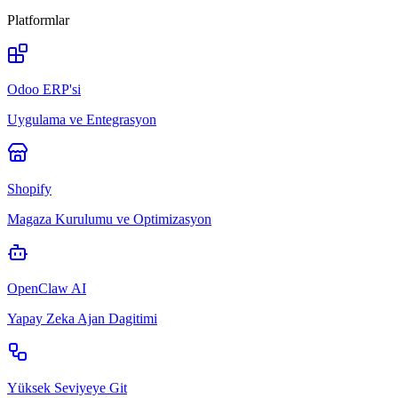
Platformlar
Odoo ERP'si
Uygulama ve Entegrasyon
Shopify
Magaza Kurulumu ve Optimizasyon
OpenClaw AI
Yapay Zeka Ajan Dagitimi
Yüksek Seviyeye Git