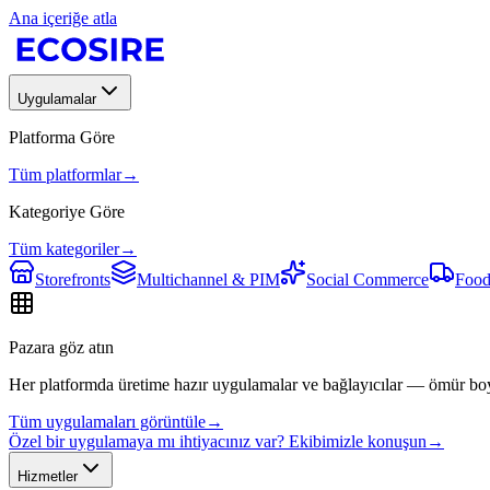
Ana içeriğe atla
Uygulamalar
Platforma Göre
Tüm platformlar
→
Kategoriye Göre
Tüm kategoriler
→
Storefronts
Multichannel & PIM
Social Commerce
Food
Pazara göz atın
Her platformda üretime hazır uygulamalar ve bağlayıcılar — ömür bo
Tüm uygulamaları görüntüle
→
Özel bir uygulamaya mı ihtiyacınız var? Ekibimizle konuşun
→
Hizmetler