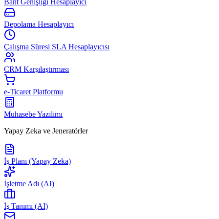
Bant Genişliği Hesaplayıcı
Depolama Hesaplayıcı
Çalışma Süresi SLA Hesaplayıcısı
CRM Karşılaştırması
e-Ticaret Platformu
Muhasebe Yazılımı
Yapay Zeka ve Jeneratörler
İş Planı (Yapay Zeka)
İşletme Adı (AI)
İş Tanımı (AI)