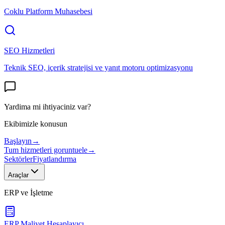
Coklu Platform Muhasebesi
SEO Hizmetleri
Teknik SEO, içerik stratejisi ve yanıt motoru optimizasyonu
Yardima mi ihtiyaciniz var?
Ekibimizle konusun
Başlayın
→
Tum hizmetleri goruntuele
→
Sektörler
Fiyatlandırma
Araçlar
ERP ve İşletme
ERP Maliyet Hesaplayıcı