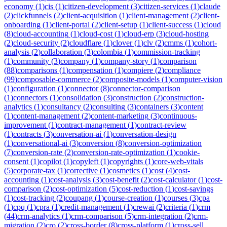
economy
(
1
)
cis
(
1
)
citizen-development
(
3
)
citizen-services
(
1
)
claude
(
2
)
clickfunnels
(
2
)
client-acquisition
(
1
)
client-management
(
2
)
client-
onboarding
(
1
)
client-portal
(
2
)
client-setup
(
1
)
client-success
(
1
)
cloud
(
8
)
cloud-accounting
(
1
)
cloud-cost
(
1
)
cloud-erp
(
3
)
cloud-hosting
(
2
)
cloud-security
(
2
)
cloudflare
(
1
)
clover
(
1
)
clv
(
2
)
cmms
(
1
)
cohort-
analysis
(
2
)
collaboration
(
3
)
colombia
(
1
)
commission-tracking
(
1
)
community
(
3
)
company
(
1
)
company-story
(
1
)
comparison
(
88
)
comparisons
(
1
)
compensation
(
1
)
compiere
(
2
)
compliance
(
99
)
composable-commerce
(
2
)
composite-models
(
1
)
computer-vision
(
1
)
configuration
(
1
)
connector
(
8
)
connector-comparison
(
1
)
connectors
(
1
)
consolidation
(
3
)
construction
(
2
)
construction-
analytics
(
1
)
consultancy
(
2
)
consulting
(
3
)
containers
(
3
)
content
(
1
)
content-management
(
2
)
content-marketing
(
3
)
continuous-
improvement
(
1
)
contract-management
(
1
)
contract-review
(
1
)
contracts
(
3
)
conversation-ai
(
1
)
conversation-design
(
1
)
conversational-ai
(
3
)
conversion
(
8
)
conversion-optimization
(
7
)
conversion-rate
(
2
)
conversion-rate-optimization
(
1
)
cookie-
consent
(
1
)
copilot
(
1
)
copyleft
(
1
)
copyrights
(
1
)
core-web-vitals
(
5
)
corporate-tax
(
1
)
corrective
(
1
)
cosmetics
(
1
)
cost
(
4
)
cost-
accounting
(
1
)
cost-analysis
(
3
)
cost-benefit
(
2
)
cost-calculator
(
1
)
cost-
comparison
(
2
)
cost-optimization
(
5
)
cost-reduction
(
1
)
cost-savings
(
1
)
cost-tracking
(
2
)
coupang
(
1
)
course-creation
(
1
)
courses
(
3
)
cpa
(
1
)
cpq
(
1
)
cpra
(
1
)
credit-management
(
1
)
crewai
(
2
)
criteria
(
1
)
crm
(
44
)
crm-analytics
(
1
)
crm-comparison
(
5
)
crm-integration
(
2
)
crm-
migration
(
2
)
cro
(
2
)
cross-border
(
8
)
cross-platform
(
1
)
cross-sell