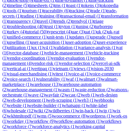
(
1
)
tiktok-shop
(
4
)
time-off
(
1
)
time-to-market
(
1
)
time-tracking
(
2
)
timeline
(
5
)
timesheets
(
2
)
tms
(
1
)
toast
(
1
)
tokens
(
3
)
tokopedia
(
1
)
tools
(
1
)
tourism
(
1
)
traceability
(
6
)
tracking
(
2
)
trade
(
1
)
trade-
secrets
(
1
)
trading
(
1
)
training
(
8
)
transactional-email
(
1
)
transformation
(
1
)
transparency
(
3
)
travel
(
3
)
trends
(
2
)
trendyol
(
1
)
triage
(
1
)
troubleshooting
(
40
)
trust
(
1
)
tryton
(
1
)
tuning
(
2
)
turborepo
(
1
)
turkey
(
4
)
tutorial
(
50
)
typescript
(
4
)
uae
(
3
)
uat
(
1
)
uk
(
2
)
uk-vat
(
1
)
unified-commerce
(
1
)
unit-tests
(
1
)
updates
(
1
)
upgrade
(
3
)
upsell
(
1
)
upselling
(
1
)
user-acquisition
(
1
)
user-adoption
(
2
)
user-experience
(
3
)
utilization
(
1
)
ux
(
1
)
v4
(
1
)
validation
(
1
)
variance-analysis
(
1
)
vat
(
16
)
vector-database
(
1
)
vehicle-management
(
1
)
vehicle-tracking
(
1
)
vendor-coordination
(
1
)
vendor-evaluation
(
1
)
vendor-
management
(
4
)
vendor-risk
(
1
)
vendor-selection
(
2
)
vercel-ai-sdk
(
1
)
vertical-ai
(
1
)
vertipaq
(
1
)
vietnam
(
1
)
views
(
1
)
vision-2030
(
1
)
visual-merchandising
(
1
)
vitest
(
1
)
voice-ai
(
1
)
voice-commerce
(
2
)
voice-search
(
1
)
vulnerability
(
1
)
waf
(
1
)
walmart
(
3
)
walmart-
marketplace
(
1
)
warehouse
(
13
)
warehouse-automation
(
2
)
warehouse-management
(
1
)
wasm
(
1
)
waste-reduction
(
2
)
watsonx-
orchestrate
(
1
)
wave
(
2
)
wayfair
(
2
)
wcag
(
2
)
web
(
1
)
web-design
(
2
)
web-development
(
1
)
web-scraping
(
1
)
web3
(
1
)
webhooks
(
7
)
website
(
1
)
website-builder
(
1
)
whatsapp
(
1
)
white-label
(
6
)
wholesale
(
12
)
wiki
(
2
)
wildberries
(
1
)
win-back
(
1
)
wip
(
1
)
wix
(
2
)
wkhtmltopdf
(
1
)
wms
(
5
)
woocommerce
(
8
)
wordpress
(
1
)
work-os
(
1
)
workday
(
1
)
workflow
(
9
)
workflow-automation
(
1
)
workflows
(
2
)
workforce
(
7
)
workforce-analytics
(
1
)
working-capital