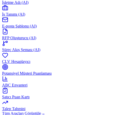
İşletme Adı (AI)
İş Tanımı (AI)
E-posta Şablonu (AI)
RFP Oluşturucu (AI)
Süreç Akış Şeması (AI)
CLV Hesaplayıcı
Potansiyel Müşteri Puanlaması
ABC Envanteri
Satıcı Puan Kartı
Talep Tahmini
Tüm Araçları Görüntüle
→