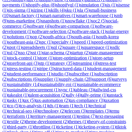
payments
(
1
)
shopify-plus
(
8
)
shopifyql
(
1
)
simulation
(
3
)
sis
(
1
)
sisense
(
1
)
six-sigma
(
1
)
sizing
(
1
)
skills
(
4
)
sku
(
1
)
sla
(
5
)
small-business
(
10
)
smart-factory
(
1
)
smart-narratives
(
1
)
smart-warehouse
(
1
)
smb
(
9
)
sms-marketing
(
5
)
snapshots
(
1
)
snowflake
(
1
)
soc2
(
5
)
social-
commerce
(
5
)
software
(
4
)
software-comparison
(
1
)
software-
development
(
1
)
software-selection
(
2
)
software-stack
(
1
)
solar-energy
(
1
)
solutions
(
1
)
sop
(
2
)
south-africa
(
3
)
south-asia
(
1
)
south-korea
(
1
)
southeast-asia
(
2
)
spc
(
1
)
specialty
(
1
)
speed
(
1
)
speed-optimization
(
2
)
spot
(
1
)
spreadsheets
(
1
)
sql
(
2
)
square
(
1
)
squarespace
(
1
)
ssdlc
(
1
)
ssl
(
2
)
sso
(
2
)
sst
(
1
)
star-schema
(
2
)
startup
(
2
)
state-management
(
1
)
stock-control
(
1
)
store
(
1
)
store-optimization
(
1
)
store-setup
(
2
)
storefront-api
(
3
)
stp
(
1
)
strategy
(
35
)
streaming
(
4
)
stress-test
(
1
)
stress-testing
(
1
)
stripe
(
3
)
structured-data
(
1
)
student-management
(
2
)
student-performance
(
1
)
studio
(
3
)
subscriber
(
1
)
subscription
(
2
)
subscriptions
(
6
)
supplier
(
1
)
supply-chain
(
28
)
support
(
6
)
surveys
(
1
)
sustainability
(
14
)
sustainability-roi
(
1
)
sustainable-ecommerce
(
1
)
sustainable-procurement
(
1
)
sync
(
1
)
tableau
(
3
)
tailwind-css
(
1
)
takealot
(
1
)
talent-acquisition
(
2
)
tally
(
4
)
tally-prime
(
1
)
tanstack
(
1
)
tasks
(
1
)
tax
(
5
)
tax-automation
(
2
)
tax-compliance
(
3
)
taxation
(
1
)
tco
(
5
)
tco-analysis
(
1
)
tds
(
1
)
team
(
1
)
tech
(
1
)
technical
(
1
)
technical-seo
(
4
)
technology
(
2
)
telecom
(
3
)
templates
(
3
)
temu
(
1
)
terraform
(
1
)
territory-management
(
1
)
testing
(
7
)
text-messaging
(
1
)
textile
(
2
)
theme-development
(
2
)
themes
(
1
)
theory-of-constraints
(
1
)
third-party
(
1
)
throttling
(
1
)
ticketing
(
1
)
ticketing-system
(
1
)
tiktok