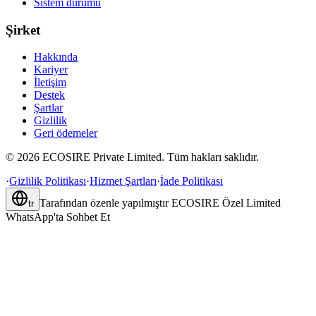
Sistem durumu
Şirket
Hakkında
Kariyer
İletişim
Destek
Şartlar
Gizlilik
Geri ödemeler
©
2026
ECOSIRE Private Limited. Tüm hakları saklıdır.
·
Gizlilik Politikası
·
Hizmet Şartları
·
İade Politikası
Tarafından özenle yapılmıştır
ECOSIRE Özel Limited
tr
WhatsApp'ta Sohbet Et