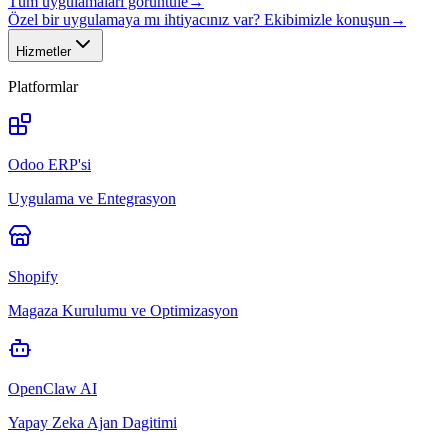
Tüm uygulamaları görüntüle
→
Özel bir uygulamaya mı ihtiyacınız var? Ekibimizle konuşun
→
Hizmetler
Platformlar
Odoo ERP'si
Uygulama ve Entegrasyon
Shopify
Magaza Kurulumu ve Optimizasyon
OpenClaw AI
Yapay Zeka Ajan Dagitimi