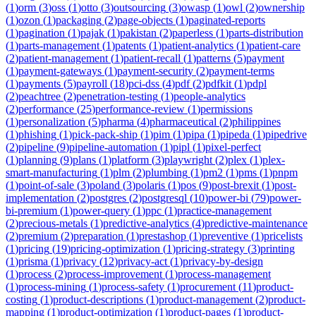
(
1
)
orm
(
3
)
oss
(
1
)
otto
(
3
)
outsourcing
(
3
)
owasp
(
1
)
owl
(
2
)
ownership
(
1
)
ozon
(
1
)
packaging
(
2
)
page-objects
(
1
)
paginated-reports
(
1
)
pagination
(
1
)
pajak
(
1
)
pakistan
(
2
)
paperless
(
1
)
parts-distribution
(
1
)
parts-management
(
1
)
patents
(
1
)
patient-analytics
(
1
)
patient-care
(
2
)
patient-management
(
1
)
patient-recall
(
1
)
patterns
(
5
)
payment
(
1
)
payment-gateways
(
1
)
payment-security
(
2
)
payment-terms
(
1
)
payments
(
5
)
payroll
(
18
)
pci-dss
(
4
)
pdf
(
2
)
pdfkit
(
1
)
pdpl
(
2
)
peachtree
(
2
)
penetration-testing
(
1
)
people-analytics
(
2
)
performance
(
25
)
performance-review
(
1
)
permissions
(
1
)
personalization
(
5
)
pharma
(
4
)
pharmaceutical
(
2
)
philippines
(
1
)
phishing
(
1
)
pick-pack-ship
(
1
)
pim
(
1
)
pipa
(
1
)
pipeda
(
1
)
pipedrive
(
2
)
pipeline
(
9
)
pipeline-automation
(
1
)
pipl
(
1
)
pixel-perfect
(
1
)
planning
(
9
)
plans
(
1
)
platform
(
3
)
playwright
(
2
)
plex
(
1
)
plex-
smart-manufacturing
(
1
)
plm
(
2
)
plumbing
(
1
)
pm2
(
1
)
pms
(
1
)
pnpm
(
1
)
point-of-sale
(
3
)
poland
(
3
)
polaris
(
1
)
pos
(
9
)
post-brexit
(
1
)
post-
implementation
(
2
)
postgres
(
2
)
postgresql
(
10
)
power-bi
(
79
)
power-
bi-premium
(
1
)
power-query
(
1
)
ppc
(
1
)
practice-management
(
2
)
precious-metals
(
1
)
predictive-analytics
(
4
)
predictive-maintenance
(
2
)
premium
(
2
)
preparation
(
1
)
prestashop
(
1
)
preventive
(
1
)
pricelists
(
1
)
pricing
(
19
)
pricing-optimization
(
1
)
pricing-strategy
(
3
)
printing
(
1
)
prisma
(
1
)
privacy
(
12
)
privacy-act
(
1
)
privacy-by-design
(
1
)
process
(
2
)
process-improvement
(
1
)
process-management
(
1
)
process-mining
(
1
)
process-safety
(
1
)
procurement
(
11
)
product-
costing
(
1
)
product-descriptions
(
1
)
product-management
(
2
)
product-
mapping
(
1
)
product-optimization
(
1
)
product-pages
(
1
)
product-