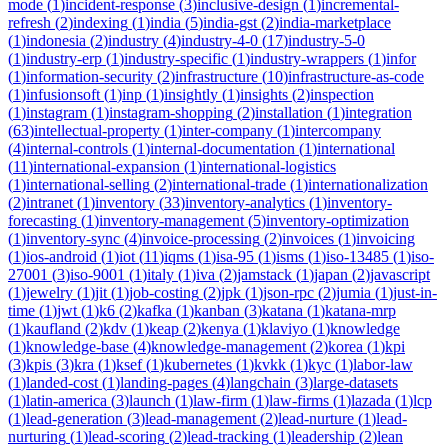
mode
(
1
)
incident-response
(
3
)
inclusive-design
(
1
)
incremental-
refresh
(
2
)
indexing
(
1
)
india
(
5
)
india-gst
(
2
)
india-marketplace
(
1
)
indonesia
(
2
)
industry
(
4
)
industry-4-0
(
17
)
industry-5-0
(
1
)
industry-erp
(
1
)
industry-specific
(
1
)
industry-wrappers
(
1
)
infor
(
1
)
information-security
(
2
)
infrastructure
(
10
)
infrastructure-as-code
(
1
)
infusionsoft
(
1
)
inp
(
1
)
insightly
(
1
)
insights
(
2
)
inspection
(
1
)
instagram
(
1
)
instagram-shopping
(
2
)
installation
(
1
)
integration
(
63
)
intellectual-property
(
1
)
inter-company
(
1
)
intercompany
(
4
)
internal-controls
(
1
)
internal-documentation
(
1
)
international
(
11
)
international-expansion
(
1
)
international-logistics
(
1
)
international-selling
(
2
)
international-trade
(
1
)
internationalization
(
2
)
intranet
(
1
)
inventory
(
33
)
inventory-analytics
(
1
)
inventory-
forecasting
(
1
)
inventory-management
(
5
)
inventory-optimization
(
1
)
inventory-sync
(
4
)
invoice-processing
(
2
)
invoices
(
1
)
invoicing
(
1
)
ios-android
(
1
)
iot
(
11
)
iqms
(
1
)
isa-95
(
1
)
isms
(
1
)
iso-13485
(
1
)
iso-
27001
(
3
)
iso-9001
(
1
)
italy
(
1
)
iva
(
2
)
jamstack
(
1
)
japan
(
2
)
javascript
(
1
)
jewelry
(
1
)
jit
(
1
)
job-costing
(
2
)
jpk
(
1
)
json-rpc
(
2
)
jumia
(
1
)
just-in-
time
(
1
)
jwt
(
1
)
k6
(
2
)
kafka
(
1
)
kanban
(
3
)
katana
(
1
)
katana-mrp
(
1
)
kaufland
(
2
)
kdv
(
1
)
keap
(
2
)
kenya
(
1
)
klaviyo
(
1
)
knowledge
(
1
)
knowledge-base
(
4
)
knowledge-management
(
2
)
korea
(
1
)
kpi
(
3
)
kpis
(
3
)
kra
(
1
)
ksef
(
1
)
kubernetes
(
1
)
kvkk
(
1
)
kyc
(
1
)
labor-law
(
1
)
landed-cost
(
1
)
landing-pages
(
4
)
langchain
(
3
)
large-datasets
(
1
)
latin-america
(
3
)
launch
(
1
)
law-firm
(
1
)
law-firms
(
1
)
lazada
(
1
)
lcp
(
1
)
lead-generation
(
3
)
lead-management
(
2
)
lead-nurture
(
1
)
lead-
nurturing
(
1
)
lead-scoring
(
2
)
lead-tracking
(
1
)
leadership
(
2
)
lean