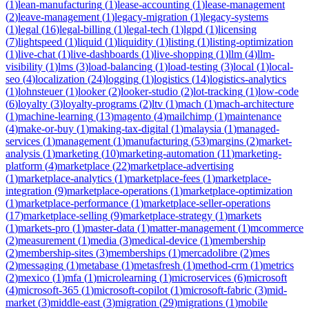
(
1
)
lean-manufacturing
(
1
)
lease-accounting
(
1
)
lease-management
(
2
)
leave-management
(
1
)
legacy-migration
(
1
)
legacy-systems
(
1
)
legal
(
16
)
legal-billing
(
1
)
legal-tech
(
1
)
lgpd
(
1
)
licensing
(
7
)
lightspeed
(
1
)
liquid
(
1
)
liquidity
(
1
)
listing
(
1
)
listing-optimization
(
1
)
live-chat
(
1
)
live-dashboards
(
1
)
live-shopping
(
1
)
llm
(
4
)
llm-
visibility
(
1
)
lms
(
3
)
load-balancing
(
1
)
load-testing
(
3
)
local
(
1
)
local-
seo
(
4
)
localization
(
24
)
logging
(
1
)
logistics
(
14
)
logistics-analytics
(
1
)
lohnsteuer
(
1
)
looker
(
2
)
looker-studio
(
2
)
lot-tracking
(
1
)
low-code
(
6
)
loyalty
(
3
)
loyalty-programs
(
2
)
ltv
(
1
)
mach
(
1
)
mach-architecture
(
1
)
machine-learning
(
13
)
magento
(
4
)
mailchimp
(
1
)
maintenance
(
4
)
make-or-buy
(
1
)
making-tax-digital
(
1
)
malaysia
(
1
)
managed-
services
(
1
)
management
(
1
)
manufacturing
(
53
)
margins
(
2
)
market-
analysis
(
1
)
marketing
(
10
)
marketing-automation
(
11
)
marketing-
platform
(
4
)
marketplace
(
22
)
marketplace-advertising
(
1
)
marketplace-analytics
(
1
)
marketplace-fees
(
1
)
marketplace-
integration
(
9
)
marketplace-operations
(
1
)
marketplace-optimization
(
1
)
marketplace-performance
(
1
)
marketplace-seller-operations
(
17
)
marketplace-selling
(
9
)
marketplace-strategy
(
1
)
markets
(
1
)
markets-pro
(
1
)
master-data
(
1
)
matter-management
(
1
)
mcommerce
(
2
)
measurement
(
1
)
media
(
3
)
medical-device
(
1
)
membership
(
2
)
membership-sites
(
3
)
memberships
(
1
)
mercadolibre
(
2
)
mes
(
2
)
messaging
(
1
)
metabase
(
1
)
metasfresh
(
1
)
method-crm
(
1
)
metrics
(
2
)
mexico
(
1
)
mfa
(
1
)
microlearning
(
1
)
microservices
(
6
)
microsoft
(
4
)
microsoft-365
(
1
)
microsoft-copilot
(
1
)
microsoft-fabric
(
3
)
mid-
market
(
3
)
middle-east
(
3
)
migration
(
29
)
migrations
(
1
)
mobile