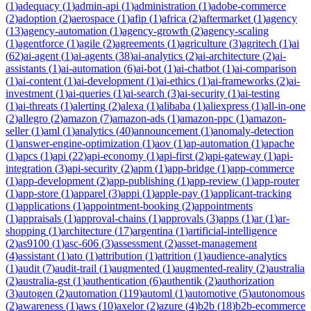
(
1
)
adequacy
(
1
)
admin-api
(
1
)
administration
(
1
)
adobe-commerce
(
2
)
adoption
(
2
)
aerospace
(
1
)
afip
(
1
)
africa
(
2
)
aftermarket
(
1
)
agency
(
13
)
agency-automation
(
1
)
agency-growth
(
2
)
agency-scaling
(
1
)
agentforce
(
1
)
agile
(
2
)
agreements
(
1
)
agriculture
(
3
)
agritech
(
1
)
ai
(
62
)
ai-agent
(
1
)
ai-agents
(
38
)
ai-analytics
(
2
)
ai-architecture
(
2
)
ai-
assistants
(
1
)
ai-automation
(
6
)
ai-bot
(
1
)
ai-chatbot
(
1
)
ai-comparison
(
1
)
ai-content
(
1
)
ai-development
(
1
)
ai-ethics
(
1
)
ai-frameworks
(
2
)
ai-
investment
(
1
)
ai-queries
(
1
)
ai-search
(
3
)
ai-security
(
1
)
ai-testing
(
1
)
ai-threats
(
1
)
alerting
(
2
)
alexa
(
1
)
alibaba
(
1
)
aliexpress
(
1
)
all-in-one
(
2
)
allegro
(
2
)
amazon
(
7
)
amazon-ads
(
1
)
amazon-ppc
(
1
)
amazon-
seller
(
1
)
aml
(
1
)
analytics
(
40
)
announcement
(
1
)
anomaly-detection
(
1
)
answer-engine-optimization
(
1
)
aov
(
1
)
ap-automation
(
1
)
apache
(
1
)
apcs
(
1
)
api
(
22
)
api-economy
(
1
)
api-first
(
2
)
api-gateway
(
1
)
api-
integration
(
3
)
api-security
(
2
)
apm
(
1
)
app-bridge
(
1
)
app-commerce
(
1
)
app-development
(
2
)
app-publishing
(
1
)
app-review
(
1
)
app-router
(
1
)
app-store
(
1
)
apparel
(
3
)
appi
(
1
)
apple-pay
(
1
)
applicant-tracking
(
1
)
applications
(
1
)
appointment-booking
(
2
)
appointments
(
1
)
appraisals
(
1
)
approval-chains
(
1
)
approvals
(
3
)
apps
(
1
)
ar
(
1
)
ar-
shopping
(
1
)
architecture
(
17
)
argentina
(
1
)
artificial-intelligence
(
2
)
as9100
(
1
)
asc-606
(
3
)
assessment
(
2
)
asset-management
(
4
)
assistant
(
1
)
ato
(
1
)
attribution
(
1
)
attrition
(
1
)
audience-analytics
(
1
)
audit
(
7
)
audit-trail
(
1
)
augmented
(
1
)
augmented-reality
(
2
)
australia
(
2
)
australia-gst
(
1
)
authentication
(
6
)
authentik
(
2
)
authorization
(
3
)
autogen
(
2
)
automation
(
119
)
automl
(
1
)
automotive
(
5
)
autonomous
(
2
)
awareness
(
1
)
aws
(
10
)
axelor
(
2
)
azure
(
4
)
b2b
(
18
)
b2b-ecommerce