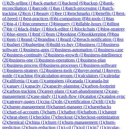
(
1
)
b2b-selling
(
1
)
back-market
(
1
)
backend
(
6
)
backup
(
2
)
bank-
reconciliation
(
1
)
barcode
(
1
)
bas
(
1
)
batch-processing
(
1
)
batch-
tracking
(
2
)
bcrs
(
1
)
beauty
(
1
)
bee
(
1
)
benchmarks
(
1
)
benefits
(
1
)
best-
of-breed
(
1
)
best-practices
(
6
)
bi-comparison
(
8
)
bi-tools
(
1
)
bias
(
1
)
big-4
(
1
)
bigcommerce
(
3
)
bigquery
(
1
)
billable-hours
(
1
)
billing
(
7
)
bir
(
1
)
black-friday
(
1
)
block-editor
(
1
)
blockchain
(
1
)
blog-strategy
(
1
)
blue-green
(
1
)
bmf
(
1
)
bom
(
2
)
booking
(
5
)
bookkeeping
(
9
)
bpa
(
1
)
bpm
(
1
)
brand
(
2
)
branding
(
1
)
brazil
(
2
)
breach-notification
(
1
)
bss
(
1
)
budget
(
3
)
budgeting
(
6
)
build-vs-buy
(
3
)
business
(
13
)
business
software
(
1
)
business-apps
(
1
)
business-automation
(
1
)
business-case
(
2
)
business-continuity
(
2
)
business-growth
(
1
)
business-intelligence
(
26
)
business-one
(
1
)
business-operations
(
1
)
business-plan
(
1
)
business-process
(
8
)
business-processes
(
1
)
business-software
(
1
)
business-strategy
(
12
)
business-tools
(
2
)
buyer-portal
(
1
)
buyers-
guide
(
1
)
caching
(
6
)
calculation-groups
(
1
)
calculators
(
1
)
calendar
(
3
)
california
(
1
)
cam
(
1
)
campaigns
(
4
)
canada
(
1
)
canada-hst
(
1
)
canary
(
1
)
capacity
(
2
)
capacity-planning
(
2
)
carbon-footprint
(
2
)
carbon-tracking
(
3
)
career-plans
(
1
)
cart-abandonment
(
2
)
case-
management
(
2
)
case-study
(
11
)
cash-flow
(
4
)
catalog
(
2
)
catalog-sync
(
1
)
category-pages
(
1
)
ccpa
(
2
)
cdn
(
2
)
certification
(
2
)
cfdi
(
1
)
cfo
(
2
)
change-management
(
6
)
channel-manager
(
1
)
chargebacks
(
1
)
chart-of-accounts
(
3
)
charts
(
1
)
chatbot
(
6
)
chatbots
(
1
)
chatgpt
(
2
)
cheat-sheet
(
1
)
checklist
(
7
)
checkout
(
2
)
checkout-optimization
(
2
)
chemical
(
2
)
china
(
1
)
churn
(
1
)
churn-management
(
1
)
churn-
prediction
(
2
)
churn-reduction
(
1
)
ci-cd
(
7
)
cicd
(
1
)
cin7
(
1
)
circular-