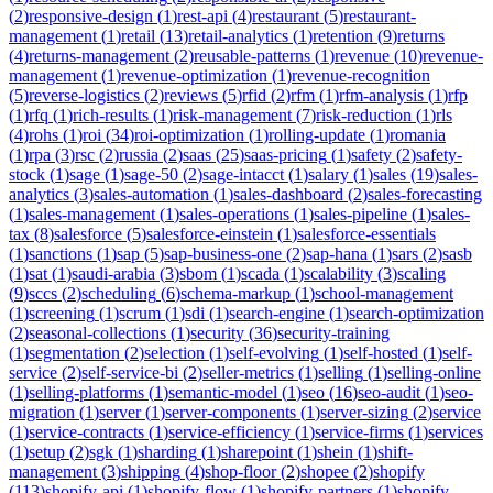
(
2
)
responsive-design
(
1
)
rest-api
(
4
)
restaurant
(
5
)
restaurant-
management
(
1
)
retail
(
13
)
retail-analytics
(
1
)
retention
(
9
)
returns
(
4
)
returns-management
(
2
)
reusable-patterns
(
1
)
revenue
(
10
)
revenue-
management
(
1
)
revenue-optimization
(
1
)
revenue-recognition
(
5
)
reverse-logistics
(
2
)
reviews
(
5
)
rfid
(
2
)
rfm
(
1
)
rfm-analysis
(
1
)
rfp
(
1
)
rfq
(
1
)
rich-results
(
1
)
risk-management
(
7
)
risk-reduction
(
1
)
rls
(
4
)
rohs
(
1
)
roi
(
34
)
roi-optimization
(
1
)
rolling-update
(
1
)
romania
(
1
)
rpa
(
3
)
rsc
(
2
)
russia
(
2
)
saas
(
25
)
saas-pricing
(
1
)
safety
(
2
)
safety-
stock
(
1
)
sage
(
1
)
sage-50
(
2
)
sage-intacct
(
1
)
salary
(
1
)
sales
(
19
)
sales-
analytics
(
3
)
sales-automation
(
1
)
sales-dashboard
(
2
)
sales-forecasting
(
1
)
sales-management
(
1
)
sales-operations
(
1
)
sales-pipeline
(
1
)
sales-
tax
(
8
)
salesforce
(
5
)
salesforce-einstein
(
1
)
salesforce-essentials
(
1
)
sanctions
(
1
)
sap
(
5
)
sap-business-one
(
2
)
sap-hana
(
1
)
sars
(
2
)
sasb
(
1
)
sat
(
1
)
saudi-arabia
(
3
)
sbom
(
1
)
scada
(
1
)
scalability
(
3
)
scaling
(
9
)
sccs
(
2
)
scheduling
(
6
)
schema-markup
(
1
)
school-management
(
1
)
screening
(
1
)
scrum
(
1
)
sdi
(
1
)
search-engine
(
1
)
search-optimization
(
2
)
seasonal-collections
(
1
)
security
(
36
)
security-training
(
1
)
segmentation
(
2
)
selection
(
1
)
self-evolving
(
1
)
self-hosted
(
1
)
self-
service
(
2
)
self-service-bi
(
2
)
seller-metrics
(
1
)
selling
(
1
)
selling-online
(
1
)
selling-platforms
(
1
)
semantic-model
(
1
)
seo
(
16
)
seo-audit
(
1
)
seo-
migration
(
1
)
server
(
1
)
server-components
(
1
)
server-sizing
(
2
)
service
(
1
)
service-contracts
(
1
)
service-efficiency
(
1
)
service-firms
(
1
)
services
(
1
)
setup
(
2
)
sgk
(
1
)
sharding
(
1
)
sharepoint
(
1
)
shein
(
1
)
shift-
management
(
3
)
shipping
(
4
)
shop-floor
(
2
)
shopee
(
2
)
shopify
(
113
)
shopify-api
(
1
)
shopify-flow
(
1
)
shopify-partners
(
1
)
shopify-