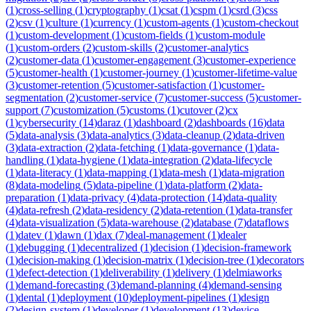
(
1
)
cross-selling
(
1
)
cryptography
(
1
)
csat
(
1
)
cspm
(
1
)
csrd
(
3
)
css
(
2
)
csv
(
1
)
culture
(
1
)
currency
(
1
)
custom-agents
(
1
)
custom-checkout
(
1
)
custom-development
(
1
)
custom-fields
(
1
)
custom-module
(
1
)
custom-orders
(
2
)
custom-skills
(
2
)
customer-analytics
(
2
)
customer-data
(
1
)
customer-engagement
(
3
)
customer-experience
(
5
)
customer-health
(
1
)
customer-journey
(
1
)
customer-lifetime-value
(
3
)
customer-retention
(
5
)
customer-satisfaction
(
1
)
customer-
segmentation
(
2
)
customer-service
(
7
)
customer-success
(
5
)
customer-
support
(
7
)
customization
(
5
)
customs
(
1
)
cutover
(
2
)
cx
(
1
)
cybersecurity
(
14
)
daraz
(
1
)
dashboard
(
2
)
dashboards
(
16
)
data
(
5
)
data-analysis
(
3
)
data-analytics
(
3
)
data-cleanup
(
2
)
data-driven
(
3
)
data-extraction
(
2
)
data-fetching
(
1
)
data-governance
(
1
)
data-
handling
(
1
)
data-hygiene
(
1
)
data-integration
(
2
)
data-lifecycle
(
1
)
data-literacy
(
1
)
data-mapping
(
1
)
data-mesh
(
1
)
data-migration
(
8
)
data-modeling
(
5
)
data-pipeline
(
1
)
data-platform
(
2
)
data-
preparation
(
1
)
data-privacy
(
4
)
data-protection
(
14
)
data-quality
(
4
)
data-refresh
(
2
)
data-residency
(
2
)
data-retention
(
1
)
data-transfer
(
4
)
data-visualization
(
5
)
data-warehouse
(
2
)
database
(
7
)
dataflows
(
1
)
datev
(
1
)
dawn
(
1
)
dax
(
7
)
deal-management
(
1
)
dealer
(
1
)
debugging
(
1
)
decentralized
(
1
)
decision
(
1
)
decision-framework
(
1
)
decision-making
(
1
)
decision-matrix
(
1
)
decision-tree
(
1
)
decorators
(
1
)
defect-detection
(
1
)
deliverability
(
1
)
delivery
(
1
)
delmiaworks
(
1
)
demand-forecasting
(
3
)
demand-planning
(
4
)
demand-sensing
(
1
)
dental
(
1
)
deployment
(
10
)
deployment-pipelines
(
1
)
design
(
2
)
design-system
(
1
)
developer
(
1
)
development
(
13
)
device-