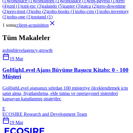
(
1
)
workplace
(
1
)
workshops
(
1
)
workspace
(
1
)
wps-payroll
(
1
)
xero
(
4
)
xml
(
1
)
xml-rpc
(
3
)
zalando
(
5
)
zapier
(
3
)
zatca
(
2
)
zero-downtime
(
2
)
zero-trust
(
3
)
zoho
(
2
)
zoho-books
(
1
)
zoho-crm
(
1
)
zoho-inventory
(
1
)
zoho-one
(
1
)
zustand
(
1
)
1 sonuç
client-acquisition
Tüm Makaleler
gohighlevel
agency-growth
19 Mar
GoHighLevel Ajans Büyüme Başucu Kitabı: 0 - 100
Müşteri
GoHighLevel ajansınızı sıfırdan 100 müşteriye ölçeklendirmek için
satın alma, fiyatlandırma, elde tutma ve operasyonel sistemleri
kapsayan kanıtlanmış stratejiler.
E
ECOSIRE Research and Development Team
19 Mar