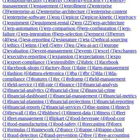
(
1
)
endpoint-security
(
1
)
energy
(
3
)
energy-efficiency
(
1
)
energy-
management
(
1
)
engagement
(
1
)
enrollment
(
2
)
enterprise
(
39
)
enterprise-ai
(
2
)
enterprise-architecture
(
1
)
enterprise-content
(
1
)
enterprise-software
(
1
)
eoq
(
1
)
epicor
(
2
)
epicor-kinetic
(
1
)
eprivacy
(
1
)
equipment
(
2
)
equipment-rental
(
2
)
erp
(
225
)
erp-architecture
(
1
)
erp-automation
(
1
)
erp-comparison
(
9
)
erp-configuration
(
1
)
erp-
failure
(
1
)
erp-integration
(
8
)
erp-selection
(
2
)
erpnext
(
18
)
errors
(
40
)
esg
(
5
)
esg-reporting
(
2
)
esignature
(
1
)
eta
(
2
)
ethical-sourcing
(
1
)
ethics
(
1
)
etims
(
1
)
etl
(
5
)
etsy
(
3
)
eu
(
2
)
eu-ai-act
(
1
)
europe
(
2
)
evaluation
(
3
)
event-management
(
2
)
events
(
1
)
excel
(
3
)
exchanges
(
1
)
executive-reporting
(
1
)
expansion
(
1
)
expectations
(
1
)
expo
(
1
)
export-compliance
(
1
)
extensibility
(
2
)
fabric
(
1
)
facebook
(
1
)
facebook-shops
(
1
)
factory-floor
(
1
)
faire
(
1
)
farm-management
(
1
)
fashion
(
6
)
fattura-elettronica
(
1
)
fba
(
1
)
fbr
(
2
)
fda
(
1
)
fda-
compliance
(
3
)
features
(
1
)
fec
(
1
)
fedramp
(
1
)
field-management
(
1
)
field-service
(
1
)
fill-rate
(
1
)
finance
(
10
)
financial-analysis
(
2
)
financial-analytics
(
2
)
financial-close
(
2
)
financial-crime
(
1
)
financial-dashboard
(
1
)
financial-management
(
1
)
financial-metrics
(
1
)
financial-planning
(
1
)
financial-projections
(
1
)
financial-reporting
(
4
)
financial-reports
(
2
)
financial-services
(
3
)
fine-tuning
(
1
)
fintech
(
3
)
firewall
(
1
)
firs
(
2
)
fishbowl
(
1
)
fitment-data
(
1
)
fitness
(
1
)
fleet
(
1
)
fleet-management
(
1
)
flipkart
(
2
)
food-beverage
(
4
)
food-cost
(
1
)
food-manufacturing
(
1
)
food-safety
(
1
)
forecasting
(
9
)
forex
(
1
)
formulas
(
1
)
framework
(
2
)
france
(
1
)
frappe
(
4
)
frappe-cloud
(
1
)
fraud-detection
(
2
)
fraud-prevention
(
2
)
free
(
1
)
free-accounting