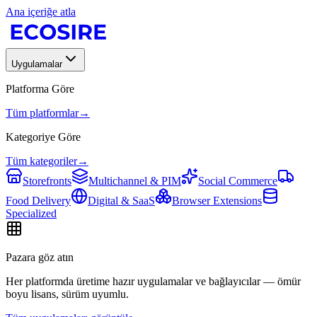
Ana içeriğe atla
Uygulamalar
Platforma Göre
Tüm platformlar
→
Kategoriye Göre
Tüm kategoriler
→
Storefronts
Multichannel & PIM
Social Commerce
Food Delivery
Digital & SaaS
Browser Extensions
Specialized
Pazara göz atın
Her platformda üretime hazır uygulamalar ve bağlayıcılar — ömür
boyu lisans, sürüm uyumlu.