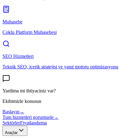
Muhasebe
Coklu Platform Muhasebesi
SEO Hizmetleri
Teknik SEO, içerik stratejisi ve yanıt motoru optimizasyonu
Yardima mi ihtiyaciniz var?
Ekibimizle konusun
Başlayın
→
Tum hizmetleri goruntuele
→
Sektörler
Fiyatlandırma
Araçlar