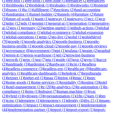
(
1
)
free-tool
(
1
)
free-tools
(
1
)
free-zone
(
1
)
freelancer
(
2
)
freelancers
(
1
)
freshbooks
(
2
)
freshdesk
(
1
)
freshsales
(
1
)
freshworks
(
1
)
frontend
(
3
)
fruugo
(
1
)
fta
(
1
)
fulfillment
(
7
)
functions
(
2
)
fund-accounting
(
2
)
fundraising
(
1
)
funnel-builder
(
2
)
funnels
(
4
)
furniture
(
2
)
future
(
3
)
future-of-work
(
1
)
gantt
(
1
)
gateway
(
1
)
gateways
(
1
)
gcc
(
1
)
gcp
(
2
)
gdpr
(
12
)
gds
(
1
)
gemini
(
1
)
general-ai
(
1
)
generation
(
1
)
generative-
ai
(
2
)
geo
(
1
)
germany
(
23
)
getting-started
(
1
)
github-actions
(
3
)
global
(
3
)
global-compliance
(
1
)
global-ecommerce
(
1
)
global-expansion
(
1
)
global-operations
(
1
)
gmp
(
2
)
go-live
(
2
)
gobd
(
1
)
gohighlevel
(
76
)
google
(
1
)
google-analytics
(
2
)
google-business
(
1
)
google-
business-profile
(
1
)
google-cloud
(
2
)
google-pay
(
1
)
google-reviews
(
1
)
governance
(
8
)
government
(
3
)
gpt
(
1
)
grafana
(
1
)
grants
(
2
)
graphql
(
3
)
green-it
(
1
)
green-warehouse
(
1
)
gri
(
2
)
growing-business
(
1
)
growth
(
1
)
grpc
(
1
)
gst
(
7
)
gta
(
1
)
guide
(
43
)
gxp
(
2
)
gym
(
1
)
haccp
(
2
)
handmade
(
3
)
hardening
(
2
)
hardware
(
1
)
hcm
(
1
)
headless
(
4
)
headless-commerce
(
3
)
headless-erp
(
1
)
healthcare
(
9
)
healthcare-
analytics
(
1
)
healthcare-dashboards
(
1
)
helpdesk
(
7
)
hepsiburada
(
1
)
hetzner
(
1
)
higher-ed
(
1
)
hipaa
(
5
)
hiring
(
4
)
hmac
(
1
)
hmrc
(
2
)
home-goods
(
1
)
home-services
(
1
)
hospitality
(
5
)
hosting
(
3
)
hotel
(
1
)
hotel-management
(
1
)
hr
(
20
)
hr-analytics
(
2
)
hr-automation
(
1
)
hr-
compliance
(
1
)
hrms
(
1
)
hubspot
(
7
)
human-machine
(
1
)
hvac
(
2
)
hybrid
(
1
)
hydrogen
(
3
)
hyperautomation
(
1
)
i18n
(
2
)
iam
(
1
)
ibm
(
1
)
icms
(
1
)
idempiere
(
1
)
idempotency
(
1
)
identity
(
4
)
ifrs-15
(
1
)
image-
optimization
(
1
)
impact
(
1
)
impact-measurement
(
1
)
implementation
(
44
)
implementation-partner
(
1
)
import
(
1
)
import-export
(
1
)
import-