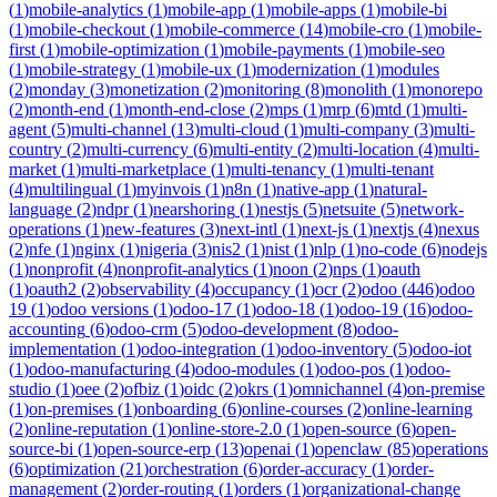
(
1
)
mobile-analytics
(
1
)
mobile-app
(
1
)
mobile-apps
(
1
)
mobile-bi
(
1
)
mobile-checkout
(
1
)
mobile-commerce
(
14
)
mobile-cro
(
1
)
mobile-
first
(
1
)
mobile-optimization
(
1
)
mobile-payments
(
1
)
mobile-seo
(
1
)
mobile-strategy
(
1
)
mobile-ux
(
1
)
modernization
(
1
)
modules
(
2
)
monday
(
3
)
monetization
(
2
)
monitoring
(
8
)
monolith
(
1
)
monorepo
(
2
)
month-end
(
1
)
month-end-close
(
2
)
mps
(
1
)
mrp
(
6
)
mtd
(
1
)
multi-
agent
(
5
)
multi-channel
(
13
)
multi-cloud
(
1
)
multi-company
(
3
)
multi-
country
(
2
)
multi-currency
(
6
)
multi-entity
(
2
)
multi-location
(
4
)
multi-
market
(
1
)
multi-marketplace
(
1
)
multi-tenancy
(
1
)
multi-tenant
(
4
)
multilingual
(
1
)
myinvois
(
1
)
n8n
(
1
)
native-app
(
1
)
natural-
language
(
2
)
ndpr
(
1
)
nearshoring
(
1
)
nestjs
(
5
)
netsuite
(
5
)
network-
operations
(
1
)
new-features
(
3
)
next-intl
(
1
)
next-js
(
1
)
nextjs
(
4
)
nexus
(
2
)
nfe
(
1
)
nginx
(
1
)
nigeria
(
3
)
nis2
(
1
)
nist
(
1
)
nlp
(
1
)
no-code
(
6
)
nodejs
(
1
)
nonprofit
(
4
)
nonprofit-analytics
(
1
)
noon
(
2
)
nps
(
1
)
oauth
(
1
)
oauth2
(
2
)
observability
(
4
)
occupancy
(
1
)
ocr
(
2
)
odoo
(
446
)
odoo
19
(
1
)
odoo versions
(
1
)
odoo-17
(
1
)
odoo-18
(
1
)
odoo-19
(
16
)
odoo-
accounting
(
6
)
odoo-crm
(
5
)
odoo-development
(
8
)
odoo-
implementation
(
1
)
odoo-integration
(
1
)
odoo-inventory
(
5
)
odoo-iot
(
1
)
odoo-manufacturing
(
4
)
odoo-modules
(
1
)
odoo-pos
(
1
)
odoo-
studio
(
1
)
oee
(
2
)
ofbiz
(
1
)
oidc
(
2
)
okrs
(
1
)
omnichannel
(
4
)
on-premise
(
1
)
on-premises
(
1
)
onboarding
(
6
)
online-courses
(
2
)
online-learning
(
2
)
online-reputation
(
1
)
online-store-2.0
(
1
)
open-source
(
6
)
open-
source-bi
(
1
)
open-source-erp
(
13
)
openai
(
1
)
openclaw
(
85
)
operations
(
6
)
optimization
(
21
)
orchestration
(
6
)
order-accuracy
(
1
)
order-
management
(
2
)
order-routing
(
1
)
orders
(
1
)
organizational-change