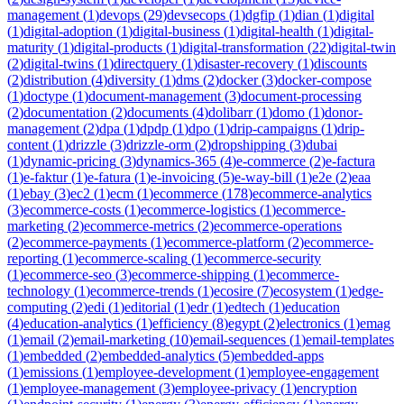
management
(
1
)
devops
(
29
)
devsecops
(
1
)
dgfip
(
1
)
dian
(
1
)
digital
(
1
)
digital-adoption
(
1
)
digital-business
(
1
)
digital-health
(
1
)
digital-
maturity
(
1
)
digital-products
(
1
)
digital-transformation
(
22
)
digital-twin
(
2
)
digital-twins
(
1
)
directquery
(
1
)
disaster-recovery
(
1
)
discounts
(
2
)
distribution
(
4
)
diversity
(
1
)
dms
(
2
)
docker
(
3
)
docker-compose
(
1
)
doctype
(
1
)
document-management
(
3
)
document-processing
(
2
)
documentation
(
2
)
documents
(
4
)
dolibarr
(
1
)
domo
(
1
)
donor-
management
(
2
)
dpa
(
1
)
dpdp
(
1
)
dpo
(
1
)
drip-campaigns
(
1
)
drip-
content
(
1
)
drizzle
(
3
)
drizzle-orm
(
2
)
dropshipping
(
3
)
dubai
(
1
)
dynamic-pricing
(
3
)
dynamics-365
(
4
)
e-commerce
(
2
)
e-factura
(
1
)
e-faktur
(
1
)
e-fatura
(
1
)
e-invoicing
(
5
)
e-way-bill
(
1
)
e2e
(
2
)
eaa
(
1
)
ebay
(
3
)
ec2
(
1
)
ecm
(
1
)
ecommerce
(
178
)
ecommerce-analytics
(
3
)
ecommerce-costs
(
1
)
ecommerce-logistics
(
1
)
ecommerce-
marketing
(
2
)
ecommerce-metrics
(
2
)
ecommerce-operations
(
2
)
ecommerce-payments
(
1
)
ecommerce-platform
(
2
)
ecommerce-
reporting
(
1
)
ecommerce-scaling
(
1
)
ecommerce-security
(
1
)
ecommerce-seo
(
3
)
ecommerce-shipping
(
1
)
ecommerce-
technology
(
1
)
ecommerce-trends
(
1
)
ecosire
(
7
)
ecosystem
(
1
)
edge-
computing
(
2
)
edi
(
1
)
editorial
(
1
)
edr
(
1
)
edtech
(
1
)
education
(
4
)
education-analytics
(
1
)
efficiency
(
8
)
egypt
(
2
)
electronics
(
1
)
emag
(
1
)
email
(
2
)
email-marketing
(
10
)
email-sequences
(
1
)
email-templates
(
1
)
embedded
(
2
)
embedded-analytics
(
5
)
embedded-apps
(
1
)
emissions
(
1
)
employee-development
(
1
)
employee-engagement
(
1
)
employee-management
(
3
)
employee-privacy
(
1
)
encryption