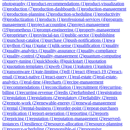
photography
(
1
)
product-recommendations
(
1
)
product-visualization
(
1
)
production
(
7
)
production-dashboards
(
1
)
production-management
(
1
)
production-planning
(
2
)
production-scheduling
(
1
)
productivity
(
9
)
productization
(
1
)
products
(
1
)
professional-services
(
4
)
program-
management
(
1
)
project-accounting
(
2
)
project-management
(
19
)
prometheus
(
1
)
prompt-engineering
(
1
)
property-management
(
5
)
proprietary
(
1
)
provincial-tax
(
1
)
public-sector
(
1
)
publishing
(
1
)
punchout-catalog
(
1
)
purchase
(
3
)
push-notifications
(
1
)
pwa
(
1
)
python
(
5
)
qa
(
1
)
qatar
(
1
)
qlik-sense
(
1
)
qualification
(
1
)
quality
(
3
)
quality-analytics
(
1
)
quality-assurance
(
1
)
quality-compliance
(
1
)
quality-control
(
2
)
quality-management
(
2
)
quantum-computing
(
1
)
query-tuning
(
1
)
quickbooks
(
8
)
quickstart
(
1
)
quotation
(
1
)
quotation-templates
(
1
)
qweb
(
3
)
rag
(
1
)
rakuten
(
1
)
ranking
(
1
)
ransomware
(
1
)
rate-limiting
(
3
)
rdl
(
1
)
react
(
8
)
react-19
(
2
)
react-
email
(
1
)
react-native
(
1
)
react-query
(
1
)
real-estate
(
5
)
real-estate-
analytics
(
1
)
real-time
(
4
)
recharts
(
1
)
recipe-management
(
1
)
recommendations
(
1
)
reconciliation
(
1
)
recruitment
(
6
)
recurring-
billing
(
1
)
recurring-revenue
(
5
)
redis
(
2
)
refurbished
(
1
)
registration
(
1
)
regulation
(
1
)
regulations
(
2
)
regulatory
(
3
)
reliability
(
2
)
remix
(
2
)
remote-work
(
2
)
renewable-energy
(
1
)
renewal-management
(
1
)
rental
(
3
)
rental-business
(
1
)
reorder-point
(
1
)
repeat-purchases
(
1
)
replication
(
1
)
report-generation
(
1
)
reporting
(
12
)
reports
(
3
)
repricing
(
1
)
reputation
(
1
)
reputation-management
(
2
)
reserved-
instances
(
1
)
resilience
(
2
)
resource-allocation
(
1
)
resource-planning
(
1
)
resource-scheduling
(
2
)
responsible-ai
(
2
)
responsive