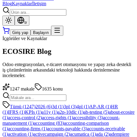
Blog
Kaynaklar
İletişim
tr
Giriş yap
Başlayın
İçgörüler ve Kaynaklar
ECOSIRE Blog
Odoo entegrasyonları, e-ticaret otomasyonu ve yapay zeka destekli
iş çözümlerinin arkasındaki teknoloji hakkında derinlemesine
incelemeler.
1247
makale
1635
konu
Tümü (1247)
2026
(
6
)
3d
(
1
)
3pl
(
3
)
4pl
(
1
)
AP-AR
(
1
)
HR
(
1
)
IFRS
(
1
)
KPIs
(
1
)
a11y
(
1
)
a2p-10dlc
(
1
)
ab-testing
(
5
)
about-ecosire
(
1
)
access-control
(
2
)
access-rights
(
1
)
accessibility
(
3
)
account-
management
(
1
)
accounting
(
83
)
accounting-comparison
(
1
)
accounting-firms
(
1
)
accounts-payable
(
3
)
accounts-receivable
(
1
)
activation
(
1
)
activecampaign
(
2
)
acumatica
(
1
)
ada
(
2
)
adempiere