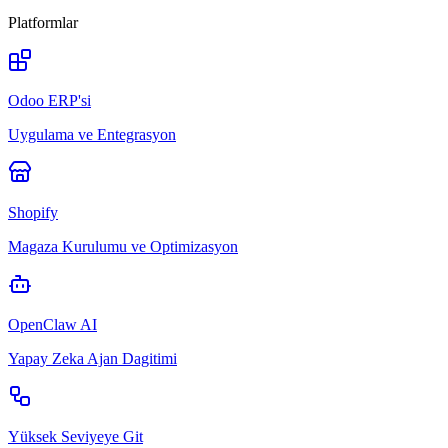
Platformlar
Odoo ERP'si
Uygulama ve Entegrasyon
Shopify
Magaza Kurulumu ve Optimizasyon
OpenClaw AI
Yapay Zeka Ajan Dagitimi
Yüksek Seviyeye Git