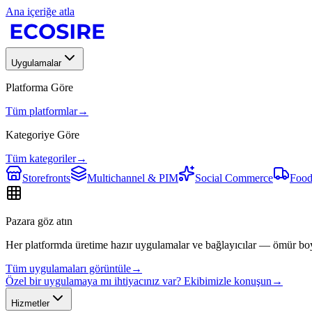
Ana içeriğe atla
Uygulamalar
Platforma Göre
Tüm platformlar
→
Kategoriye Göre
Tüm kategoriler
→
Storefronts
Multichannel & PIM
Social Commerce
Food
Pazara göz atın
Her platformda üretime hazır uygulamalar ve bağlayıcılar — ömür bo
Tüm uygulamaları görüntüle
→
Özel bir uygulamaya mı ihtiyacınız var? Ekibimizle konuşun
→
Hizmetler