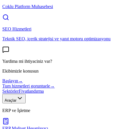
Coklu Platform Muhasebesi
SEO Hizmetleri
Teknik SEO, içerik stratejisi ve yanıt motoru optimizasyonu
Yardima mi ihtiyaciniz var?
Ekibimizle konusun
Başlayın
→
Tum hizmetleri goruntuele
→
Sektörler
Fiyatlandırma
Araçlar
ERP ve İşletme
ERP Maliyet Hesaplayıcı