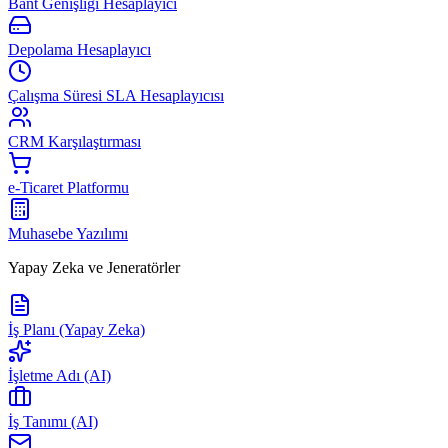
Bant Genişliği Hesaplayıcı
Depolama Hesaplayıcı
Çalışma Süresi SLA Hesaplayıcısı
CRM Karşılaştırması
e-Ticaret Platformu
Muhasebe Yazılımı
Yapay Zeka ve Jeneratörler
İş Planı (Yapay Zeka)
İşletme Adı (AI)
İş Tanımı (AI)