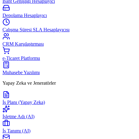
Bant Genişliği Hesaplayıcı
Depolama Hesaplayıcı
Çalışma Süresi SLA Hesaplayıcısı
CRM Karşılaştırması
e-Ticaret Platformu
Muhasebe Yazılımı
Yapay Zeka ve Jeneratörler
İş Planı (Yapay Zeka)
İşletme Adı (AI)
İş Tanımı (AI)