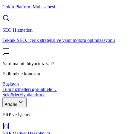
Coklu Platform Muhasebesi
SEO Hizmetleri
Teknik SEO, içerik stratejisi ve yanıt motoru optimizasyonu
Yardima mi ihtiyaciniz var?
Ekibimizle konusun
Başlayın
→
Tum hizmetleri goruntuele
→
Sektörler
Fiyatlandırma
Araçlar
ERP ve İşletme
ERP Maliyet Hesaplayıcı