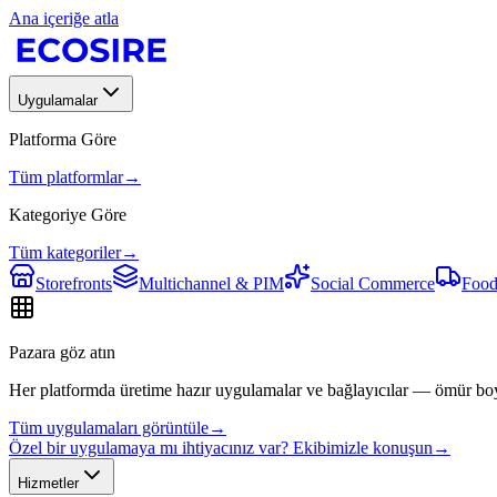
Ana içeriğe atla
Uygulamalar
Platforma Göre
Tüm platformlar
→
Kategoriye Göre
Tüm kategoriler
→
Storefronts
Multichannel & PIM
Social Commerce
Food
Pazara göz atın
Her platformda üretime hazır uygulamalar ve bağlayıcılar — ömür bo
Tüm uygulamaları görüntüle
→
Özel bir uygulamaya mı ihtiyacınız var? Ekibimizle konuşun
→
Hizmetler