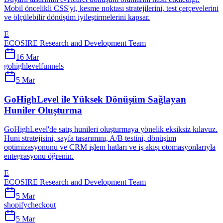
Mobil öncelikli CSS'yi, kesme noktası stratejilerini, test çerçevelerini
ve ölçülebilir dönüşüm iyileştirmelerini kapsar.
E
ECOSIRE Research and Development Team
16 Mar
gohighlevel
funnels
5 Mar
GoHighLevel ile Yüksek Dönüşüm Sağlayan
Huniler Oluşturma
GoHighLevel'de satış hunileri oluşturmaya yönelik eksiksiz kılavuz.
Huni stratejisini, sayfa tasarımını, A/B testini, dönüşüm
optimizasyonunu ve CRM işlem hatları ve iş akışı otomasyonlarıyla
entegrasyonu öğrenin.
E
ECOSIRE Research and Development Team
5 Mar
shopify
checkout
5 Mar