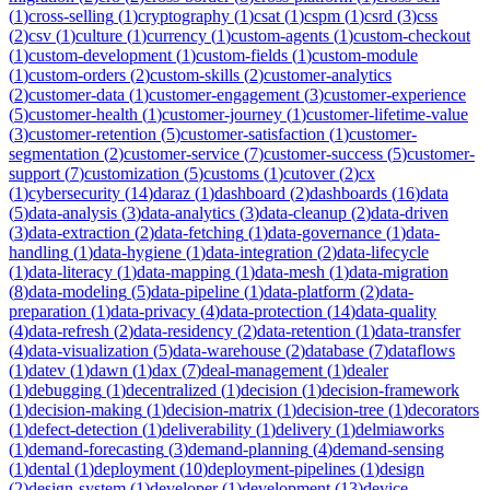
(
1
)
cross-selling
(
1
)
cryptography
(
1
)
csat
(
1
)
cspm
(
1
)
csrd
(
3
)
css
(
2
)
csv
(
1
)
culture
(
1
)
currency
(
1
)
custom-agents
(
1
)
custom-checkout
(
1
)
custom-development
(
1
)
custom-fields
(
1
)
custom-module
(
1
)
custom-orders
(
2
)
custom-skills
(
2
)
customer-analytics
(
2
)
customer-data
(
1
)
customer-engagement
(
3
)
customer-experience
(
5
)
customer-health
(
1
)
customer-journey
(
1
)
customer-lifetime-value
(
3
)
customer-retention
(
5
)
customer-satisfaction
(
1
)
customer-
segmentation
(
2
)
customer-service
(
7
)
customer-success
(
5
)
customer-
support
(
7
)
customization
(
5
)
customs
(
1
)
cutover
(
2
)
cx
(
1
)
cybersecurity
(
14
)
daraz
(
1
)
dashboard
(
2
)
dashboards
(
16
)
data
(
5
)
data-analysis
(
3
)
data-analytics
(
3
)
data-cleanup
(
2
)
data-driven
(
3
)
data-extraction
(
2
)
data-fetching
(
1
)
data-governance
(
1
)
data-
handling
(
1
)
data-hygiene
(
1
)
data-integration
(
2
)
data-lifecycle
(
1
)
data-literacy
(
1
)
data-mapping
(
1
)
data-mesh
(
1
)
data-migration
(
8
)
data-modeling
(
5
)
data-pipeline
(
1
)
data-platform
(
2
)
data-
preparation
(
1
)
data-privacy
(
4
)
data-protection
(
14
)
data-quality
(
4
)
data-refresh
(
2
)
data-residency
(
2
)
data-retention
(
1
)
data-transfer
(
4
)
data-visualization
(
5
)
data-warehouse
(
2
)
database
(
7
)
dataflows
(
1
)
datev
(
1
)
dawn
(
1
)
dax
(
7
)
deal-management
(
1
)
dealer
(
1
)
debugging
(
1
)
decentralized
(
1
)
decision
(
1
)
decision-framework
(
1
)
decision-making
(
1
)
decision-matrix
(
1
)
decision-tree
(
1
)
decorators
(
1
)
defect-detection
(
1
)
deliverability
(
1
)
delivery
(
1
)
delmiaworks
(
1
)
demand-forecasting
(
3
)
demand-planning
(
4
)
demand-sensing
(
1
)
dental
(
1
)
deployment
(
10
)
deployment-pipelines
(
1
)
design
(
2
)
design-system
(
1
)
developer
(
1
)
development
(
13
)
device-