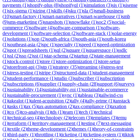
payments
(
1
)
shopify-plus
(
8
)
shopifyql
(
1
)
simulation
(
3
)
sis
(
1
)
sisense
(
1
)
six-sigma
(
1
)
sizing
(
1
)
skills
(
4
)
sku
(
1
)
sla
(
5
)
small-business
(
10
)
smart-factory
(
1
)
smart-narratives
(
1
)
smart-warehouse
(
1
)
smb
(
9
)
sms-marketing
(
5
)
snapshots
(
1
)
snowflake
(
1
)
soc2
(
5
)
social-
commerce
(
5
)
software
(
4
)
software-comparison
(
1
)
software-
development
(
1
)
software-selection
(
2
)
software-stack
(
1
)
solar-energy
(
1
)
solutions
(
1
)
sop
(
2
)
south-africa
(
3
)
south-asia
(
1
)
south-korea
(
1
)
southeast-asia
(
2
)
spc
(
1
)
specialty
(
1
)
speed
(
1
)
speed-optimization
(
2
)
spot
(
1
)
spreadsheets
(
1
)
sql
(
2
)
square
(
1
)
squarespace
(
1
)
ssdlc
(
1
)
ssl
(
2
)
sso
(
2
)
sst
(
1
)
star-schema
(
2
)
startup
(
2
)
state-management
(
1
)
stock-control
(
1
)
store
(
1
)
store-optimization
(
1
)
store-setup
(
2
)
storefront-api
(
3
)
stp
(
1
)
strategy
(
35
)
streaming
(
4
)
stress-test
(
1
)
stress-testing
(
1
)
stripe
(
3
)
structured-data
(
1
)
student-management
(
2
)
student-performance
(
1
)
studio
(
3
)
subscriber
(
1
)
subscription
(
2
)
subscriptions
(
6
)
supplier
(
1
)
supply-chain
(
28
)
support
(
6
)
surveys
(
1
)
sustainability
(
14
)
sustainability-roi
(
1
)
sustainable-ecommerce
(
1
)
sustainable-procurement
(
1
)
sync
(
1
)
tableau
(
3
)
tailwind-css
(
1
)
takealot
(
1
)
talent-acquisition
(
2
)
tally
(
4
)
tally-prime
(
1
)
tanstack
(
1
)
tasks
(
1
)
tax
(
5
)
tax-automation
(
2
)
tax-compliance
(
3
)
taxation
(
1
)
tco
(
5
)
tco-analysis
(
1
)
tds
(
1
)
team
(
1
)
tech
(
1
)
technical
(
1
)
technical-seo
(
4
)
technology
(
2
)
telecom
(
3
)
templates
(
3
)
temu
(
1
)
terraform
(
1
)
territory-management
(
1
)
testing
(
7
)
text-messaging
(
1
)
textile
(
2
)
theme-development
(
2
)
themes
(
1
)
theory-of-constraints
(
1
)
third-party
(
1
)
throttling
(
1
)
ticketing
(
1
)
ticketing-system
(
1
)
tiktok