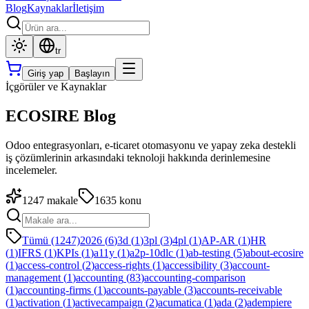
Blog
Kaynaklar
İletişim
tr
Giriş yap
Başlayın
İçgörüler ve Kaynaklar
ECOSIRE Blog
Odoo entegrasyonları, e-ticaret otomasyonu ve yapay zeka destekli
iş çözümlerinin arkasındaki teknoloji hakkında derinlemesine
incelemeler.
1247
makale
1635
konu
Tümü (1247)
2026
(
6
)
3d
(
1
)
3pl
(
3
)
4pl
(
1
)
AP-AR
(
1
)
HR
(
1
)
IFRS
(
1
)
KPIs
(
1
)
a11y
(
1
)
a2p-10dlc
(
1
)
ab-testing
(
5
)
about-ecosire
(
1
)
access-control
(
2
)
access-rights
(
1
)
accessibility
(
3
)
account-
management
(
1
)
accounting
(
83
)
accounting-comparison
(
1
)
accounting-firms
(
1
)
accounts-payable
(
3
)
accounts-receivable
(
1
)
activation
(
1
)
activecampaign
(
2
)
acumatica
(
1
)
ada
(
2
)
adempiere