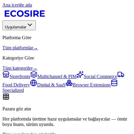
Ana içeriğe atla
Uygulamalar
Platforma Göre
Tüm platformlar
→
Kategoriye Göre
Tüm kategoriler
→
Storefronts
Multichannel & PIM
Social Commerce
Food Delivery
Digital & SaaS
Browser Extensions
Specialized
Pazara göz atın
Her platformda üretime hazır uygulamalar ve bağlayıcılar — ömür
boyu lisans, sürüm uyumlu.