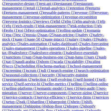
(
2
)
responsive-design
(
1
)
rest-api
(
4
)
restaurant
(
5
)
restaurant-
management
(
1
)
retail
(
13
)
retail-analytics
(
1
)
retention
(
9
)
returns
(
4
)
returns-management
(
2
)
reusable-patterns
(
1
)
revenue
(
10
)
revenue-
management
(
1
)
revenue-optimization
(
1
)
revenue-recognition
(
5
)
reverse-logistics
(
2
)
reviews
(
5
)
rfid
(
2
)
rfm
(
1
)
rfm-analysis
(
1
)
rfp
(
1
)
rfq
(
1
)
rich-results
(
1
)
risk-management
(
7
)
risk-reduction
(
1
)
rls
(
4
)
rohs
(
1
)
roi
(
34
)
roi-optimization
(
1
)
rolling-update
(
1
)
romania
(
1
)
rpa
(
3
)
rsc
(
2
)
russia
(
2
)
saas
(
25
)
saas-pricing
(
1
)
safety
(
2
)
safety-
stock
(
1
)
sage
(
1
)
sage-50
(
2
)
sage-intacct
(
1
)
salary
(
1
)
sales
(
19
)
sales-
analytics
(
3
)
sales-automation
(
1
)
sales-dashboard
(
2
)
sales-forecasting
(
1
)
sales-management
(
1
)
sales-operations
(
1
)
sales-pipeline
(
1
)
sales-
tax
(
8
)
salesforce
(
5
)
salesforce-einstein
(
1
)
salesforce-essentials
(
1
)
sanctions
(
1
)
sap
(
5
)
sap-business-one
(
2
)
sap-hana
(
1
)
sars
(
2
)
sasb
(
1
)
sat
(
1
)
saudi-arabia
(
3
)
sbom
(
1
)
scada
(
1
)
scalability
(
3
)
scaling
(
9
)
sccs
(
2
)
scheduling
(
6
)
schema-markup
(
1
)
school-management
(
1
)
screening
(
1
)
scrum
(
1
)
sdi
(
1
)
search-engine
(
1
)
search-optimization
(
2
)
seasonal-collections
(
1
)
security
(
36
)
security-training
(
1
)
segmentation
(
2
)
selection
(
1
)
self-evolving
(
1
)
self-hosted
(
1
)
self-
service
(
2
)
self-service-bi
(
2
)
seller-metrics
(
1
)
selling
(
1
)
selling-online
(
1
)
selling-platforms
(
1
)
semantic-model
(
1
)
seo
(
16
)
seo-audit
(
1
)
seo-
migration
(
1
)
server
(
1
)
server-components
(
1
)
server-sizing
(
2
)
service
(
1
)
service-contracts
(
1
)
service-efficiency
(
1
)
service-firms
(
1
)
services
(
1
)
setup
(
2
)
sgk
(
1
)
sharding
(
1
)
sharepoint
(
1
)
shein
(
1
)
shift-
management
(
3
)
shipping
(
4
)
shop-floor
(
2
)
shopee
(
2
)
shopify
(
113
)
shopify-api
(
1
)
shopify-flow
(
1
)
shopify-partners
(
1
)
shopify-