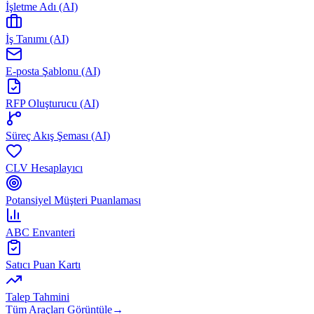
İşletme Adı (AI)
İş Tanımı (AI)
E-posta Şablonu (AI)
RFP Oluşturucu (AI)
Süreç Akış Şeması (AI)
CLV Hesaplayıcı
Potansiyel Müşteri Puanlaması
ABC Envanteri
Satıcı Puan Kartı
Talep Tahmini
Tüm Araçları Görüntüle
→