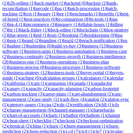
(
1
)
b2b-selling
(
1
)
back-market
(
1
)
backend
(
6
)
backup
(
2
)
bank-
reconciliation
(
1
)
barcode
(
1
)
bas
(
1
)
batch-processing
(
1
)
batch-
tracking
(
2
)
bcrs
(
1
)
beauty
(
1
)
bee
(
1
)
benchmarks
(
1
)
benefits
(
1
)
best-
of-breed
(
1
)
best-practices
(
6
)
bi-comparison
(
8
)
bi-tools
(
1
)
bias
(
1
)
big-4
(
1
)
bigcommerce
(
3
)
bigquery
(
1
)
billable-hours
(
1
)
billing
(
7
)
bir
(
1
)
black-friday
(
1
)
block-editor
(
1
)
blockchain
(
1
)
blog-strategy
(
1
)
blue-green
(
1
)
bmf
(
1
)
bom
(
2
)
booking
(
5
)
bookkeeping
(
9
)
bpa
(
1
)
bpm
(
1
)
brand
(
2
)
branding
(
1
)
brazil
(
2
)
breach-notification
(
1
)
bss
(
1
)
budget
(
3
)
budgeting
(
6
)
build-vs-buy
(
3
)
business
(
13
)
business
software
(
1
)
business-apps
(
1
)
business-automation
(
1
)
business-case
(
2
)
business-continuity
(
2
)
business-growth
(
1
)
business-intelligence
(
26
)
business-one
(
1
)
business-operations
(
1
)
business-plan
(
1
)
business-process
(
8
)
business-processes
(
1
)
business-software
(
1
)
business-strategy
(
12
)
business-tools
(
2
)
buyer-portal
(
1
)
buyers-
guide
(
1
)
caching
(
6
)
calculation-groups
(
1
)
calculators
(
1
)
calendar
(
3
)
california
(
1
)
cam
(
1
)
campaigns
(
4
)
canada
(
1
)
canada-hst
(
1
)
canary
(
1
)
capacity
(
2
)
capacity-planning
(
2
)
carbon-footprint
(
2
)
carbon-tracking
(
3
)
career-plans
(
1
)
cart-abandonment
(
2
)
case-
management
(
2
)
case-study
(
11
)
cash-flow
(
4
)
catalog
(
2
)
catalog-sync
(
1
)
category-pages
(
1
)
ccpa
(
2
)
cdn
(
2
)
certification
(
2
)
cfdi
(
1
)
cfo
(
2
)
change-management
(
6
)
channel-manager
(
1
)
chargebacks
(
1
)
chart-of-accounts
(
3
)
charts
(
1
)
chatbot
(
6
)
chatbots
(
1
)
chatgpt
(
2
)
cheat-sheet
(
1
)
checklist
(
7
)
checkout
(
2
)
checkout-optimization
(
2
)
chemical
(
2
)
china
(
1
)
churn
(
1
)
churn-management
(
1
)
churn-
prediction
(
2
)
churn-reduction
(
1
)
ci-cd
(
7
)
cicd
(
1
)
cin7
(
1
)
circular-