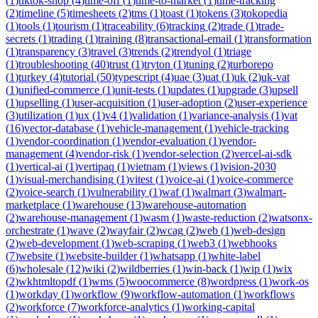
(
1
)
tiktok-shop
(
4
)
time-off
(
1
)
time-to-market
(
1
)
time-tracking
(
2
)
timeline
(
5
)
timesheets
(
2
)
tms
(
1
)
toast
(
1
)
tokens
(
3
)
tokopedia
(
1
)
tools
(
1
)
tourism
(
1
)
traceability
(
6
)
tracking
(
2
)
trade
(
1
)
trade-
secrets
(
1
)
trading
(
1
)
training
(
8
)
transactional-email
(
1
)
transformation
(
1
)
transparency
(
3
)
travel
(
3
)
trends
(
2
)
trendyol
(
1
)
triage
(
1
)
troubleshooting
(
40
)
trust
(
1
)
tryton
(
1
)
tuning
(
2
)
turborepo
(
1
)
turkey
(
4
)
tutorial
(
50
)
typescript
(
4
)
uae
(
3
)
uat
(
1
)
uk
(
2
)
uk-vat
(
1
)
unified-commerce
(
1
)
unit-tests
(
1
)
updates
(
1
)
upgrade
(
3
)
upsell
(
1
)
upselling
(
1
)
user-acquisition
(
1
)
user-adoption
(
2
)
user-experience
(
3
)
utilization
(
1
)
ux
(
1
)
v4
(
1
)
validation
(
1
)
variance-analysis
(
1
)
vat
(
16
)
vector-database
(
1
)
vehicle-management
(
1
)
vehicle-tracking
(
1
)
vendor-coordination
(
1
)
vendor-evaluation
(
1
)
vendor-
management
(
4
)
vendor-risk
(
1
)
vendor-selection
(
2
)
vercel-ai-sdk
(
1
)
vertical-ai
(
1
)
vertipaq
(
1
)
vietnam
(
1
)
views
(
1
)
vision-2030
(
1
)
visual-merchandising
(
1
)
vitest
(
1
)
voice-ai
(
1
)
voice-commerce
(
2
)
voice-search
(
1
)
vulnerability
(
1
)
waf
(
1
)
walmart
(
3
)
walmart-
marketplace
(
1
)
warehouse
(
13
)
warehouse-automation
(
2
)
warehouse-management
(
1
)
wasm
(
1
)
waste-reduction
(
2
)
watsonx-
orchestrate
(
1
)
wave
(
2
)
wayfair
(
2
)
wcag
(
2
)
web
(
1
)
web-design
(
2
)
web-development
(
1
)
web-scraping
(
1
)
web3
(
1
)
webhooks
(
7
)
website
(
1
)
website-builder
(
1
)
whatsapp
(
1
)
white-label
(
6
)
wholesale
(
12
)
wiki
(
2
)
wildberries
(
1
)
win-back
(
1
)
wip
(
1
)
wix
(
2
)
wkhtmltopdf
(
1
)
wms
(
5
)
woocommerce
(
8
)
wordpress
(
1
)
work-os
(
1
)
workday
(
1
)
workflow
(
9
)
workflow-automation
(
1
)
workflows
(
2
)
workforce
(
7
)
workforce-analytics
(
1
)
working-capital