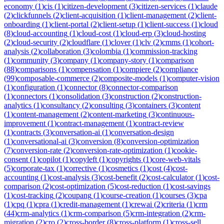
economy
(
1
)
cis
(
1
)
citizen-development
(
3
)
citizen-services
(
1
)
claude
(
2
)
clickfunnels
(
2
)
client-acquisition
(
1
)
client-management
(
2
)
client-
onboarding
(
1
)
client-portal
(
2
)
client-setup
(
1
)
client-success
(
1
)
cloud
(
8
)
cloud-accounting
(
1
)
cloud-cost
(
1
)
cloud-erp
(
3
)
cloud-hosting
(
2
)
cloud-security
(
2
)
cloudflare
(
1
)
clover
(
1
)
clv
(
2
)
cmms
(
1
)
cohort-
analysis
(
2
)
collaboration
(
3
)
colombia
(
1
)
commission-tracking
(
1
)
community
(
3
)
company
(
1
)
company-story
(
1
)
comparison
(
88
)
comparisons
(
1
)
compensation
(
1
)
compiere
(
2
)
compliance
(
99
)
composable-commerce
(
2
)
composite-models
(
1
)
computer-vision
(
1
)
configuration
(
1
)
connector
(
8
)
connector-comparison
(
1
)
connectors
(
1
)
consolidation
(
3
)
construction
(
2
)
construction-
analytics
(
1
)
consultancy
(
2
)
consulting
(
3
)
containers
(
3
)
content
(
1
)
content-management
(
2
)
content-marketing
(
3
)
continuous-
improvement
(
1
)
contract-management
(
1
)
contract-review
(
1
)
contracts
(
3
)
conversation-ai
(
1
)
conversation-design
(
1
)
conversational-ai
(
3
)
conversion
(
8
)
conversion-optimization
(
7
)
conversion-rate
(
2
)
conversion-rate-optimization
(
1
)
cookie-
consent
(
1
)
copilot
(
1
)
copyleft
(
1
)
copyrights
(
1
)
core-web-vitals
(
5
)
corporate-tax
(
1
)
corrective
(
1
)
cosmetics
(
1
)
cost
(
4
)
cost-
accounting
(
1
)
cost-analysis
(
3
)
cost-benefit
(
2
)
cost-calculator
(
1
)
cost-
comparison
(
2
)
cost-optimization
(
5
)
cost-reduction
(
1
)
cost-savings
(
1
)
cost-tracking
(
2
)
coupang
(
1
)
course-creation
(
1
)
courses
(
3
)
cpa
(
1
)
cpq
(
1
)
cpra
(
1
)
credit-management
(
1
)
crewai
(
2
)
criteria
(
1
)
crm
(
44
)
crm-analytics
(
1
)
crm-comparison
(
5
)
crm-integration
(
2
)
crm-
migration
(
2
)
cro
(
2
)
cross-border
(
8
)
cross-platform
(
1
)
cross-sell