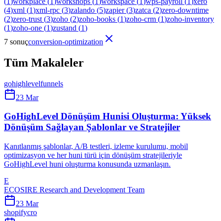
(
1
)
workplace
(
1
)
workshops
(
1
)
workspace
(
1
)
wps-payroll
(
1
)
xero
(
4
)
xml
(
1
)
xml-rpc
(
3
)
zalando
(
5
)
zapier
(
3
)
zatca
(
2
)
zero-downtime
(
2
)
zero-trust
(
3
)
zoho
(
2
)
zoho-books
(
1
)
zoho-crm
(
1
)
zoho-inventory
(
1
)
zoho-one
(
1
)
zustand
(
1
)
7 sonuç
conversion-optimization
Tüm Makaleler
gohighlevel
funnels
23 Mar
GoHighLevel Dönüşüm Hunisi Oluşturma: Yüksek
Dönüşüm Sağlayan Şablonlar ve Stratejiler
Kanıtlanmış şablonlar, A/B testleri, izleme kurulumu, mobil
optimizasyon ve her huni türü için dönüşüm stratejileriyle
GoHighLevel huni oluşturma konusunda uzmanlaşın.
E
ECOSIRE Research and Development Team
23 Mar
shopify
cro