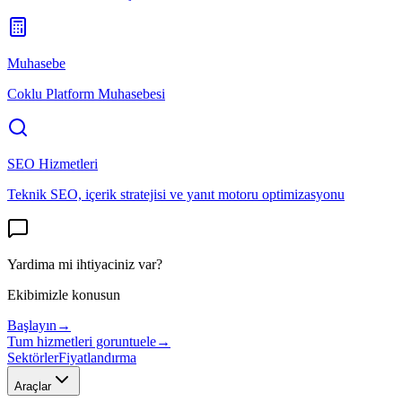
Muhasebe
Coklu Platform Muhasebesi
SEO Hizmetleri
Teknik SEO, içerik stratejisi ve yanıt motoru optimizasyonu
Yardima mi ihtiyaciniz var?
Ekibimizle konusun
Başlayın
→
Tum hizmetleri goruntuele
→
Sektörler
Fiyatlandırma
Araçlar