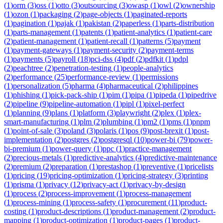
(
1
)
orm
(
3
)
oss
(
1
)
otto
(
3
)
outsourcing
(
3
)
owasp
(
1
)
owl
(
2
)
ownership
(
1
)
ozon
(
1
)
packaging
(
2
)
page-objects
(
1
)
paginated-reports
(
1
)
pagination
(
1
)
pajak
(
1
)
pakistan
(
2
)
paperless
(
1
)
parts-distribution
(
1
)
parts-management
(
1
)
patents
(
1
)
patient-analytics
(
1
)
patient-care
(
2
)
patient-management
(
1
)
patient-recall
(
1
)
patterns
(
5
)
payment
(
1
)
payment-gateways
(
1
)
payment-security
(
2
)
payment-terms
(
1
)
payments
(
5
)
payroll
(
18
)
pci-dss
(
4
)
pdf
(
2
)
pdfkit
(
1
)
pdpl
(
2
)
peachtree
(
2
)
penetration-testing
(
1
)
people-analytics
(
2
)
performance
(
25
)
performance-review
(
1
)
permissions
(
1
)
personalization
(
5
)
pharma
(
4
)
pharmaceutical
(
2
)
philippines
(
1
)
phishing
(
1
)
pick-pack-ship
(
1
)
pim
(
1
)
pipa
(
1
)
pipeda
(
1
)
pipedrive
(
2
)
pipeline
(
9
)
pipeline-automation
(
1
)
pipl
(
1
)
pixel-perfect
(
1
)
planning
(
9
)
plans
(
1
)
platform
(
3
)
playwright
(
2
)
plex
(
1
)
plex-
smart-manufacturing
(
1
)
plm
(
2
)
plumbing
(
1
)
pm2
(
1
)
pms
(
1
)
pnpm
(
1
)
point-of-sale
(
3
)
poland
(
3
)
polaris
(
1
)
pos
(
9
)
post-brexit
(
1
)
post-
implementation
(
2
)
postgres
(
2
)
postgresql
(
10
)
power-bi
(
79
)
power-
bi-premium
(
1
)
power-query
(
1
)
ppc
(
1
)
practice-management
(
2
)
precious-metals
(
1
)
predictive-analytics
(
4
)
predictive-maintenance
(
2
)
premium
(
2
)
preparation
(
1
)
prestashop
(
1
)
preventive
(
1
)
pricelists
(
1
)
pricing
(
19
)
pricing-optimization
(
1
)
pricing-strategy
(
3
)
printing
(
1
)
prisma
(
1
)
privacy
(
12
)
privacy-act
(
1
)
privacy-by-design
(
1
)
process
(
2
)
process-improvement
(
1
)
process-management
(
1
)
process-mining
(
1
)
process-safety
(
1
)
procurement
(
11
)
product-
costing
(
1
)
product-descriptions
(
1
)
product-management
(
2
)
product-
mapping
(
1
)
product-optimization
(
1
)
product-pages
(
1
)
product-