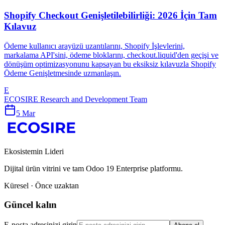
Shopify Checkout Genişletilebilirliği: 2026 İçin Tam
Kılavuz
Ödeme kullanıcı arayüzü uzantılarını, Shopify İşlevlerini,
markalama API'sini, ödeme bloklarını, checkout.liquid'den geçişi ve
dönüşüm optimizasyonunu kapsayan bu eksiksiz kılavuzla Shopify
Ödeme Genişletmesinde uzmanlaşın.
E
ECOSIRE Research and Development Team
5 Mar
Ekosistemin Lideri
Dijital ürün vitrini ve tam Odoo 19 Enterprise platformu.
Küresel · Önce uzaktan
Güncel kalın
E-posta adresinizi girin