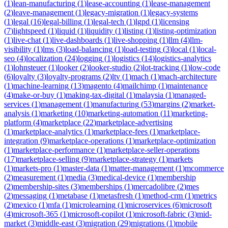
(
1
)
lean-manufacturing
(
1
)
lease-accounting
(
1
)
lease-management
(
2
)
leave-management
(
1
)
legacy-migration
(
1
)
legacy-systems
(
1
)
legal
(
16
)
legal-billing
(
1
)
legal-tech
(
1
)
lgpd
(
1
)
licensing
(
7
)
lightspeed
(
1
)
liquid
(
1
)
liquidity
(
1
)
listing
(
1
)
listing-optimization
(
1
)
live-chat
(
1
)
live-dashboards
(
1
)
live-shopping
(
1
)
llm
(
4
)
llm-
visibility
(
1
)
lms
(
3
)
load-balancing
(
1
)
load-testing
(
3
)
local
(
1
)
local-
seo
(
4
)
localization
(
24
)
logging
(
1
)
logistics
(
14
)
logistics-analytics
(
1
)
lohnsteuer
(
1
)
looker
(
2
)
looker-studio
(
2
)
lot-tracking
(
1
)
low-code
(
6
)
loyalty
(
3
)
loyalty-programs
(
2
)
ltv
(
1
)
mach
(
1
)
mach-architecture
(
1
)
machine-learning
(
13
)
magento
(
4
)
mailchimp
(
1
)
maintenance
(
4
)
make-or-buy
(
1
)
making-tax-digital
(
1
)
malaysia
(
1
)
managed-
services
(
1
)
management
(
1
)
manufacturing
(
53
)
margins
(
2
)
market-
analysis
(
1
)
marketing
(
10
)
marketing-automation
(
11
)
marketing-
platform
(
4
)
marketplace
(
22
)
marketplace-advertising
(
1
)
marketplace-analytics
(
1
)
marketplace-fees
(
1
)
marketplace-
integration
(
9
)
marketplace-operations
(
1
)
marketplace-optimization
(
1
)
marketplace-performance
(
1
)
marketplace-seller-operations
(
17
)
marketplace-selling
(
9
)
marketplace-strategy
(
1
)
markets
(
1
)
markets-pro
(
1
)
master-data
(
1
)
matter-management
(
1
)
mcommerce
(
2
)
measurement
(
1
)
media
(
3
)
medical-device
(
1
)
membership
(
2
)
membership-sites
(
3
)
memberships
(
1
)
mercadolibre
(
2
)
mes
(
2
)
messaging
(
1
)
metabase
(
1
)
metasfresh
(
1
)
method-crm
(
1
)
metrics
(
2
)
mexico
(
1
)
mfa
(
1
)
microlearning
(
1
)
microservices
(
6
)
microsoft
(
4
)
microsoft-365
(
1
)
microsoft-copilot
(
1
)
microsoft-fabric
(
3
)
mid-
market
(
3
)
middle-east
(
3
)
migration
(
29
)
migrations
(
1
)
mobile