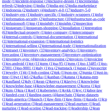
mode
(
1
)
incident-response
(
3
)
inclusive-design
(
1
)
incremental-
refresh
(
2
)
indexing
(
1
)
india
(
5
)
india-gst
(
2
)
india-marketplace
(
1
)
indonesia
(
2
)
industry
(
4
)
industry-4-0
(
17
)
industry-5-0
(
1
)
industry-erp
(
1
)
industry-specific
(
1
)
industry-wrappers
(
1
)
infor
(
1
)
information-security
(
2
)
infrastructure
(
10
)
infrastructure-as-code
(
1
)
infusionsoft
(
1
)
inp
(
1
)
insightly
(
1
)
insights
(
2
)
inspection
(
1
)
instagram
(
1
)
instagram-shopping
(
2
)
installation
(
1
)
integration
(
63
)
intellectual-property
(
1
)
inter-company
(
1
)
intercompany
(
4
)
internal-controls
(
1
)
internal-documentation
(
1
)
international
(
11
)
international-expansion
(
1
)
international-logistics
(
1
)
international-selling
(
2
)
international-trade
(
1
)
internationalization
(
2
)
intranet
(
1
)
inventory
(
33
)
inventory-analytics
(
1
)
inventory-
forecasting
(
1
)
inventory-management
(
5
)
inventory-optimization
(
1
)
inventory-sync
(
4
)
invoice-processing
(
2
)
invoices
(
1
)
invoicing
(
1
)
ios-android
(
1
)
iot
(
11
)
iqms
(
1
)
isa-95
(
1
)
isms
(
1
)
iso-13485
(
1
)
iso-
27001
(
3
)
iso-9001
(
1
)
italy
(
1
)
iva
(
2
)
jamstack
(
1
)
japan
(
2
)
javascript
(
1
)
jewelry
(
1
)
jit
(
1
)
job-costing
(
2
)
jpk
(
1
)
json-rpc
(
2
)
jumia
(
1
)
just-in-
time
(
1
)
jwt
(
1
)
k6
(
2
)
kafka
(
1
)
kanban
(
3
)
katana
(
1
)
katana-mrp
(
1
)
kaufland
(
2
)
kdv
(
1
)
keap
(
2
)
kenya
(
1
)
klaviyo
(
1
)
knowledge
(
1
)
knowledge-base
(
4
)
knowledge-management
(
2
)
korea
(
1
)
kpi
(
3
)
kpis
(
3
)
kra
(
1
)
ksef
(
1
)
kubernetes
(
1
)
kvkk
(
1
)
kyc
(
1
)
labor-law
(
1
)
landed-cost
(
1
)
landing-pages
(
4
)
langchain
(
3
)
large-datasets
(
1
)
latin-america
(
3
)
launch
(
1
)
law-firm
(
1
)
law-firms
(
1
)
lazada
(
1
)
lcp
(
1
)
lead-generation
(
3
)
lead-management
(
2
)
lead-nurture
(
1
)
lead-
nurturing
(
1
)
lead-scoring
(
2
)
lead-tracking
(
1
)
leadership
(
2
)
lean