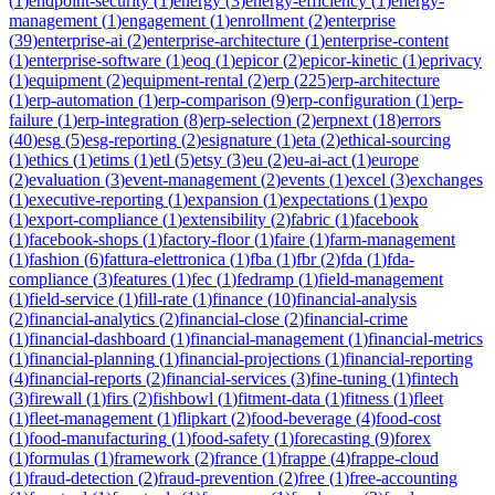
(
1
)
endpoint-security
(
1
)
energy
(
3
)
energy-efficiency
(
1
)
energy-
management
(
1
)
engagement
(
1
)
enrollment
(
2
)
enterprise
(
39
)
enterprise-ai
(
2
)
enterprise-architecture
(
1
)
enterprise-content
(
1
)
enterprise-software
(
1
)
eoq
(
1
)
epicor
(
2
)
epicor-kinetic
(
1
)
eprivacy
(
1
)
equipment
(
2
)
equipment-rental
(
2
)
erp
(
225
)
erp-architecture
(
1
)
erp-automation
(
1
)
erp-comparison
(
9
)
erp-configuration
(
1
)
erp-
failure
(
1
)
erp-integration
(
8
)
erp-selection
(
2
)
erpnext
(
18
)
errors
(
40
)
esg
(
5
)
esg-reporting
(
2
)
esignature
(
1
)
eta
(
2
)
ethical-sourcing
(
1
)
ethics
(
1
)
etims
(
1
)
etl
(
5
)
etsy
(
3
)
eu
(
2
)
eu-ai-act
(
1
)
europe
(
2
)
evaluation
(
3
)
event-management
(
2
)
events
(
1
)
excel
(
3
)
exchanges
(
1
)
executive-reporting
(
1
)
expansion
(
1
)
expectations
(
1
)
expo
(
1
)
export-compliance
(
1
)
extensibility
(
2
)
fabric
(
1
)
facebook
(
1
)
facebook-shops
(
1
)
factory-floor
(
1
)
faire
(
1
)
farm-management
(
1
)
fashion
(
6
)
fattura-elettronica
(
1
)
fba
(
1
)
fbr
(
2
)
fda
(
1
)
fda-
compliance
(
3
)
features
(
1
)
fec
(
1
)
fedramp
(
1
)
field-management
(
1
)
field-service
(
1
)
fill-rate
(
1
)
finance
(
10
)
financial-analysis
(
2
)
financial-analytics
(
2
)
financial-close
(
2
)
financial-crime
(
1
)
financial-dashboard
(
1
)
financial-management
(
1
)
financial-metrics
(
1
)
financial-planning
(
1
)
financial-projections
(
1
)
financial-reporting
(
4
)
financial-reports
(
2
)
financial-services
(
3
)
fine-tuning
(
1
)
fintech
(
3
)
firewall
(
1
)
firs
(
2
)
fishbowl
(
1
)
fitment-data
(
1
)
fitness
(
1
)
fleet
(
1
)
fleet-management
(
1
)
flipkart
(
2
)
food-beverage
(
4
)
food-cost
(
1
)
food-manufacturing
(
1
)
food-safety
(
1
)
forecasting
(
9
)
forex
(
1
)
formulas
(
1
)
framework
(
2
)
france
(
1
)
frappe
(
4
)
frappe-cloud
(
1
)
fraud-detection
(
2
)
fraud-prevention
(
2
)
free
(
1
)
free-accounting