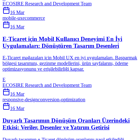
ECOSIRE Research and Development Team
16 Mar
mobile-ux
ecommerce
16 Mar
E-Ticaret için Mobil Kullanıcı Deneyimi En İyi
Uygulamaları: Dönüştüren Tasarım Desenleri
E-Ticaret mağazaları için Mobil UX en iyi uygulamaları. Başparmak
bölgesi tasarımını, gezinme modellerini, ürün sayfalarını, ödeme
optimizasyonunu ve erişilebilirliği kapsar.
E
ECOSIRE Research and Development Team
16 Mar
responsive-design
conversion-optimization
16 Mar
Duyarlı Tasarımın Dönüşüm Oranları Üzerindeki
Etkisi: Veriler, Desenler ve Yatırım Getirisi
Duyarlı tasarımın e-Ticaret dönüşüm oranlarını nasıl etkilediği.