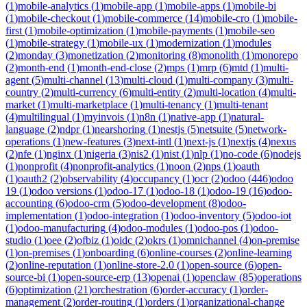
(
1
)
mobile-analytics
(
1
)
mobile-app
(
1
)
mobile-apps
(
1
)
mobile-bi
(
1
)
mobile-checkout
(
1
)
mobile-commerce
(
14
)
mobile-cro
(
1
)
mobile-
first
(
1
)
mobile-optimization
(
1
)
mobile-payments
(
1
)
mobile-seo
(
1
)
mobile-strategy
(
1
)
mobile-ux
(
1
)
modernization
(
1
)
modules
(
2
)
monday
(
3
)
monetization
(
2
)
monitoring
(
8
)
monolith
(
1
)
monorepo
(
2
)
month-end
(
1
)
month-end-close
(
2
)
mps
(
1
)
mrp
(
6
)
mtd
(
1
)
multi-
agent
(
5
)
multi-channel
(
13
)
multi-cloud
(
1
)
multi-company
(
3
)
multi-
country
(
2
)
multi-currency
(
6
)
multi-entity
(
2
)
multi-location
(
4
)
multi-
market
(
1
)
multi-marketplace
(
1
)
multi-tenancy
(
1
)
multi-tenant
(
4
)
multilingual
(
1
)
myinvois
(
1
)
n8n
(
1
)
native-app
(
1
)
natural-
language
(
2
)
ndpr
(
1
)
nearshoring
(
1
)
nestjs
(
5
)
netsuite
(
5
)
network-
operations
(
1
)
new-features
(
3
)
next-intl
(
1
)
next-js
(
1
)
nextjs
(
4
)
nexus
(
2
)
nfe
(
1
)
nginx
(
1
)
nigeria
(
3
)
nis2
(
1
)
nist
(
1
)
nlp
(
1
)
no-code
(
6
)
nodejs
(
1
)
nonprofit
(
4
)
nonprofit-analytics
(
1
)
noon
(
2
)
nps
(
1
)
oauth
(
1
)
oauth2
(
2
)
observability
(
4
)
occupancy
(
1
)
ocr
(
2
)
odoo
(
446
)
odoo
19
(
1
)
odoo versions
(
1
)
odoo-17
(
1
)
odoo-18
(
1
)
odoo-19
(
16
)
odoo-
accounting
(
6
)
odoo-crm
(
5
)
odoo-development
(
8
)
odoo-
implementation
(
1
)
odoo-integration
(
1
)
odoo-inventory
(
5
)
odoo-iot
(
1
)
odoo-manufacturing
(
4
)
odoo-modules
(
1
)
odoo-pos
(
1
)
odoo-
studio
(
1
)
oee
(
2
)
ofbiz
(
1
)
oidc
(
2
)
okrs
(
1
)
omnichannel
(
4
)
on-premise
(
1
)
on-premises
(
1
)
onboarding
(
6
)
online-courses
(
2
)
online-learning
(
2
)
online-reputation
(
1
)
online-store-2.0
(
1
)
open-source
(
6
)
open-
source-bi
(
1
)
open-source-erp
(
13
)
openai
(
1
)
openclaw
(
85
)
operations
(
6
)
optimization
(
21
)
orchestration
(
6
)
order-accuracy
(
1
)
order-
management
(
2
)
order-routing
(
1
)
orders
(
1
)
organizational-change