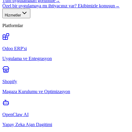
Tüm uygulamaları görüntüle
→
Özel bir uygulamaya mı ihtiyacınız var? Ekibimizle konuşun
→
Hizmetler
Platformlar
Odoo ERP'si
Uygulama ve Entegrasyon
Shopify
Magaza Kurulumu ve Optimizasyon
OpenClaw AI
Yapay Zeka Ajan Dagitimi