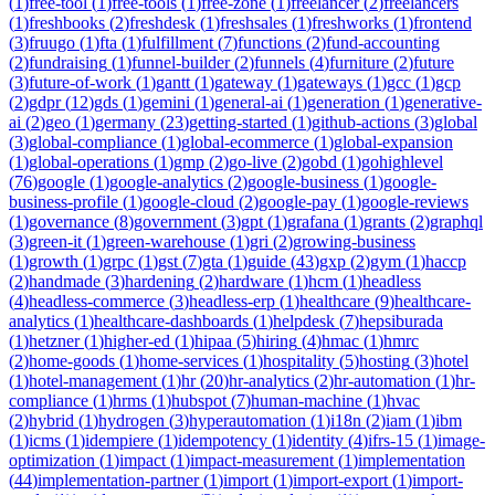
(
1
)
free-tool
(
1
)
free-tools
(
1
)
free-zone
(
1
)
freelancer
(
2
)
freelancers
(
1
)
freshbooks
(
2
)
freshdesk
(
1
)
freshsales
(
1
)
freshworks
(
1
)
frontend
(
3
)
fruugo
(
1
)
fta
(
1
)
fulfillment
(
7
)
functions
(
2
)
fund-accounting
(
2
)
fundraising
(
1
)
funnel-builder
(
2
)
funnels
(
4
)
furniture
(
2
)
future
(
3
)
future-of-work
(
1
)
gantt
(
1
)
gateway
(
1
)
gateways
(
1
)
gcc
(
1
)
gcp
(
2
)
gdpr
(
12
)
gds
(
1
)
gemini
(
1
)
general-ai
(
1
)
generation
(
1
)
generative-
ai
(
2
)
geo
(
1
)
germany
(
23
)
getting-started
(
1
)
github-actions
(
3
)
global
(
3
)
global-compliance
(
1
)
global-ecommerce
(
1
)
global-expansion
(
1
)
global-operations
(
1
)
gmp
(
2
)
go-live
(
2
)
gobd
(
1
)
gohighlevel
(
76
)
google
(
1
)
google-analytics
(
2
)
google-business
(
1
)
google-
business-profile
(
1
)
google-cloud
(
2
)
google-pay
(
1
)
google-reviews
(
1
)
governance
(
8
)
government
(
3
)
gpt
(
1
)
grafana
(
1
)
grants
(
2
)
graphql
(
3
)
green-it
(
1
)
green-warehouse
(
1
)
gri
(
2
)
growing-business
(
1
)
growth
(
1
)
grpc
(
1
)
gst
(
7
)
gta
(
1
)
guide
(
43
)
gxp
(
2
)
gym
(
1
)
haccp
(
2
)
handmade
(
3
)
hardening
(
2
)
hardware
(
1
)
hcm
(
1
)
headless
(
4
)
headless-commerce
(
3
)
headless-erp
(
1
)
healthcare
(
9
)
healthcare-
analytics
(
1
)
healthcare-dashboards
(
1
)
helpdesk
(
7
)
hepsiburada
(
1
)
hetzner
(
1
)
higher-ed
(
1
)
hipaa
(
5
)
hiring
(
4
)
hmac
(
1
)
hmrc
(
2
)
home-goods
(
1
)
home-services
(
1
)
hospitality
(
5
)
hosting
(
3
)
hotel
(
1
)
hotel-management
(
1
)
hr
(
20
)
hr-analytics
(
2
)
hr-automation
(
1
)
hr-
compliance
(
1
)
hrms
(
1
)
hubspot
(
7
)
human-machine
(
1
)
hvac
(
2
)
hybrid
(
1
)
hydrogen
(
3
)
hyperautomation
(
1
)
i18n
(
2
)
iam
(
1
)
ibm
(
1
)
icms
(
1
)
idempiere
(
1
)
idempotency
(
1
)
identity
(
4
)
ifrs-15
(
1
)
image-
optimization
(
1
)
impact
(
1
)
impact-measurement
(
1
)
implementation
(
44
)
implementation-partner
(
1
)
import
(
1
)
import-export
(
1
)
import-