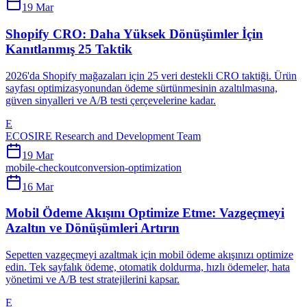
19 Mar
Shopify CRO: Daha Yüksek Dönüşümler İçin
Kanıtlanmış 25 Taktik
2026'da Shopify mağazaları için 25 veri destekli CRO taktiği. Ürün
sayfası optimizasyonundan ödeme sürtünmesinin azaltılmasına,
güven sinyalleri ve A/B testi çerçevelerine kadar.
E
ECOSIRE Research and Development Team
19 Mar
mobile-checkout
conversion-optimization
16 Mar
Mobil Ödeme Akışını Optimize Etme: Vazgeçmeyi
Azaltın ve Dönüşümleri Artırın
Sepetten vazgeçmeyi azaltmak için mobil ödeme akışınızı optimize
edin. Tek sayfalık ödeme, otomatik doldurma, hızlı ödemeler, hata
yönetimi ve A/B test stratejilerini kapsar.
E