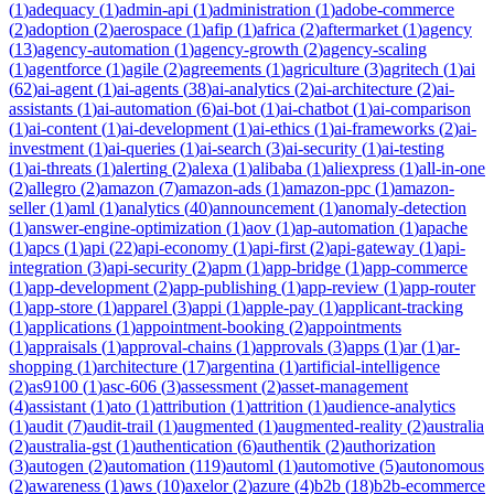
(
1
)
adequacy
(
1
)
admin-api
(
1
)
administration
(
1
)
adobe-commerce
(
2
)
adoption
(
2
)
aerospace
(
1
)
afip
(
1
)
africa
(
2
)
aftermarket
(
1
)
agency
(
13
)
agency-automation
(
1
)
agency-growth
(
2
)
agency-scaling
(
1
)
agentforce
(
1
)
agile
(
2
)
agreements
(
1
)
agriculture
(
3
)
agritech
(
1
)
ai
(
62
)
ai-agent
(
1
)
ai-agents
(
38
)
ai-analytics
(
2
)
ai-architecture
(
2
)
ai-
assistants
(
1
)
ai-automation
(
6
)
ai-bot
(
1
)
ai-chatbot
(
1
)
ai-comparison
(
1
)
ai-content
(
1
)
ai-development
(
1
)
ai-ethics
(
1
)
ai-frameworks
(
2
)
ai-
investment
(
1
)
ai-queries
(
1
)
ai-search
(
3
)
ai-security
(
1
)
ai-testing
(
1
)
ai-threats
(
1
)
alerting
(
2
)
alexa
(
1
)
alibaba
(
1
)
aliexpress
(
1
)
all-in-one
(
2
)
allegro
(
2
)
amazon
(
7
)
amazon-ads
(
1
)
amazon-ppc
(
1
)
amazon-
seller
(
1
)
aml
(
1
)
analytics
(
40
)
announcement
(
1
)
anomaly-detection
(
1
)
answer-engine-optimization
(
1
)
aov
(
1
)
ap-automation
(
1
)
apache
(
1
)
apcs
(
1
)
api
(
22
)
api-economy
(
1
)
api-first
(
2
)
api-gateway
(
1
)
api-
integration
(
3
)
api-security
(
2
)
apm
(
1
)
app-bridge
(
1
)
app-commerce
(
1
)
app-development
(
2
)
app-publishing
(
1
)
app-review
(
1
)
app-router
(
1
)
app-store
(
1
)
apparel
(
3
)
appi
(
1
)
apple-pay
(
1
)
applicant-tracking
(
1
)
applications
(
1
)
appointment-booking
(
2
)
appointments
(
1
)
appraisals
(
1
)
approval-chains
(
1
)
approvals
(
3
)
apps
(
1
)
ar
(
1
)
ar-
shopping
(
1
)
architecture
(
17
)
argentina
(
1
)
artificial-intelligence
(
2
)
as9100
(
1
)
asc-606
(
3
)
assessment
(
2
)
asset-management
(
4
)
assistant
(
1
)
ato
(
1
)
attribution
(
1
)
attrition
(
1
)
audience-analytics
(
1
)
audit
(
7
)
audit-trail
(
1
)
augmented
(
1
)
augmented-reality
(
2
)
australia
(
2
)
australia-gst
(
1
)
authentication
(
6
)
authentik
(
2
)
authorization
(
3
)
autogen
(
2
)
automation
(
119
)
automl
(
1
)
automotive
(
5
)
autonomous
(
2
)
awareness
(
1
)
aws
(
10
)
axelor
(
2
)
azure
(
4
)
b2b
(
18
)
b2b-ecommerce