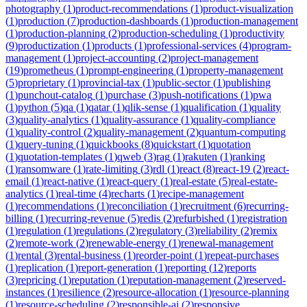
photography
(
1
)
product-recommendations
(
1
)
product-visualization
(
1
)
production
(
7
)
production-dashboards
(
1
)
production-management
(
1
)
production-planning
(
2
)
production-scheduling
(
1
)
productivity
(
9
)
productization
(
1
)
products
(
1
)
professional-services
(
4
)
program-
management
(
1
)
project-accounting
(
2
)
project-management
(
19
)
prometheus
(
1
)
prompt-engineering
(
1
)
property-management
(
5
)
proprietary
(
1
)
provincial-tax
(
1
)
public-sector
(
1
)
publishing
(
1
)
punchout-catalog
(
1
)
purchase
(
3
)
push-notifications
(
1
)
pwa
(
1
)
python
(
5
)
qa
(
1
)
qatar
(
1
)
qlik-sense
(
1
)
qualification
(
1
)
quality
(
3
)
quality-analytics
(
1
)
quality-assurance
(
1
)
quality-compliance
(
1
)
quality-control
(
2
)
quality-management
(
2
)
quantum-computing
(
1
)
query-tuning
(
1
)
quickbooks
(
8
)
quickstart
(
1
)
quotation
(
1
)
quotation-templates
(
1
)
qweb
(
3
)
rag
(
1
)
rakuten
(
1
)
ranking
(
1
)
ransomware
(
1
)
rate-limiting
(
3
)
rdl
(
1
)
react
(
8
)
react-19
(
2
)
react-
email
(
1
)
react-native
(
1
)
react-query
(
1
)
real-estate
(
5
)
real-estate-
analytics
(
1
)
real-time
(
4
)
recharts
(
1
)
recipe-management
(
1
)
recommendations
(
1
)
reconciliation
(
1
)
recruitment
(
6
)
recurring-
billing
(
1
)
recurring-revenue
(
5
)
redis
(
2
)
refurbished
(
1
)
registration
(
1
)
regulation
(
1
)
regulations
(
2
)
regulatory
(
3
)
reliability
(
2
)
remix
(
2
)
remote-work
(
2
)
renewable-energy
(
1
)
renewal-management
(
1
)
rental
(
3
)
rental-business
(
1
)
reorder-point
(
1
)
repeat-purchases
(
1
)
replication
(
1
)
report-generation
(
1
)
reporting
(
12
)
reports
(
3
)
repricing
(
1
)
reputation
(
1
)
reputation-management
(
2
)
reserved-
instances
(
1
)
resilience
(
2
)
resource-allocation
(
1
)
resource-planning
(
1
)
resource-scheduling
(
2
)
responsible-ai
(
2
)
responsive