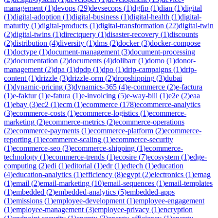
management
(
1
)
devops
(
29
)
devsecops
(
1
)
dgfip
(
1
)
dian
(
1
)
digital
(
1
)
digital-adoption
(
1
)
digital-business
(
1
)
digital-health
(
1
)
digital-
maturity
(
1
)
digital-products
(
1
)
digital-transformation
(
22
)
digital-twin
(
2
)
digital-twins
(
1
)
directquery
(
1
)
disaster-recovery
(
1
)
discounts
(
2
)
distribution
(
4
)
diversity
(
1
)
dms
(
2
)
docker
(
3
)
docker-compose
(
1
)
doctype
(
1
)
document-management
(
3
)
document-processing
(
2
)
documentation
(
2
)
documents
(
4
)
dolibarr
(
1
)
domo
(
1
)
donor-
management
(
2
)
dpa
(
1
)
dpdp
(
1
)
dpo
(
1
)
drip-campaigns
(
1
)
drip-
content
(
1
)
drizzle
(
3
)
drizzle-orm
(
2
)
dropshipping
(
3
)
dubai
(
1
)
dynamic-pricing
(
3
)
dynamics-365
(
4
)
e-commerce
(
2
)
e-factura
(
1
)
e-faktur
(
1
)
e-fatura
(
1
)
e-invoicing
(
5
)
e-way-bill
(
1
)
e2e
(
2
)
eaa
(
1
)
ebay
(
3
)
ec2
(
1
)
ecm
(
1
)
ecommerce
(
178
)
ecommerce-analytics
(
3
)
ecommerce-costs
(
1
)
ecommerce-logistics
(
1
)
ecommerce-
marketing
(
2
)
ecommerce-metrics
(
2
)
ecommerce-operations
(
2
)
ecommerce-payments
(
1
)
ecommerce-platform
(
2
)
ecommerce-
reporting
(
1
)
ecommerce-scaling
(
1
)
ecommerce-security
(
1
)
ecommerce-seo
(
3
)
ecommerce-shipping
(
1
)
ecommerce-
technology
(
1
)
ecommerce-trends
(
1
)
ecosire
(
7
)
ecosystem
(
1
)
edge-
computing
(
2
)
edi
(
1
)
editorial
(
1
)
edr
(
1
)
edtech
(
1
)
education
(
4
)
education-analytics
(
1
)
efficiency
(
8
)
egypt
(
2
)
electronics
(
1
)
emag
(
1
)
email
(
2
)
email-marketing
(
10
)
email-sequences
(
1
)
email-templates
(
1
)
embedded
(
2
)
embedded-analytics
(
5
)
embedded-apps
(
1
)
emissions
(
1
)
employee-development
(
1
)
employee-engagement
(
1
)
employee-management
(
3
)
employee-privacy
(
1
)
encryption