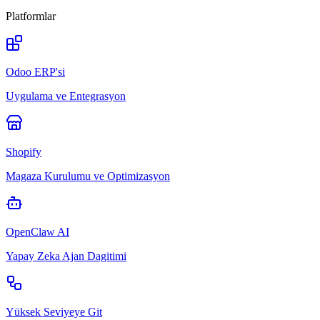
Platformlar
Odoo ERP'si
Uygulama ve Entegrasyon
Shopify
Magaza Kurulumu ve Optimizasyon
OpenClaw AI
Yapay Zeka Ajan Dagitimi
Yüksek Seviyeye Git