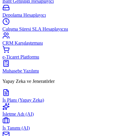
Bant Genişliği Hesaplayıcı
Depolama Hesaplayıcı
Çalışma Süresi SLA Hesaplayıcısı
CRM Karşılaştırması
e-Ticaret Platformu
Muhasebe Yazılımı
Yapay Zeka ve Jeneratörler
İş Planı (Yapay Zeka)
İşletme Adı (AI)
İş Tanımı (AI)