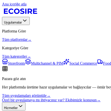
Ana içeriğe atla
Uygulamalar
Platforma Göre
Tüm platformlar
→
Kategoriye Göre
Tüm kategoriler
→
Storefronts
Multichannel & PIM
Social Commerce
Food
Pazara göz atın
Her platformda üretime hazır uygulamalar ve bağlayıcılar — ömür bo
Tüm uygulamaları görüntüle
→
Özel bir uygulamaya mı ihtiyacınız var? Ekibimizle konuşun
→
Hizmetler