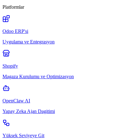
Platformlar
Odoo ERP'si
Uygulama ve Entegrasyon
Shopify
Magaza Kurulumu ve Optimizasyon
OpenClaw AI
Yapay Zeka Ajan Dagitimi
Yüksek Seviyeye Git