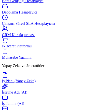
Bant Genişliği Hesaplayıcı
Depolama Hesaplayıcı
Çalışma Süresi SLA Hesaplayıcısı
CRM Karşılaştırması
e-Ticaret Platformu
Muhasebe Yazılımı
Yapay Zeka ve Jeneratörler
İş Planı (Yapay Zeka)
İşletme Adı (AI)
İş Tanımı (AI)