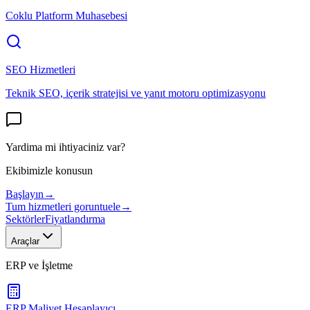
Coklu Platform Muhasebesi
SEO Hizmetleri
Teknik SEO, içerik stratejisi ve yanıt motoru optimizasyonu
Yardima mi ihtiyaciniz var?
Ekibimizle konusun
Başlayın
→
Tum hizmetleri goruntuele
→
Sektörler
Fiyatlandırma
Araçlar
ERP ve İşletme
ERP Maliyet Hesaplayıcı