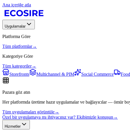
Ana içeriğe atla
Uygulamalar
Platforma Göre
Tüm platformlar
→
Kategoriye Göre
Tüm kategoriler
→
Storefronts
Multichannel & PIM
Social Commerce
Food
Pazara göz atın
Her platformda üretime hazır uygulamalar ve bağlayıcılar — ömür bo
Tüm uygulamaları görüntüle
→
Özel bir uygulamaya mı ihtiyacınız var? Ekibimizle konuşun
→
Hizmetler