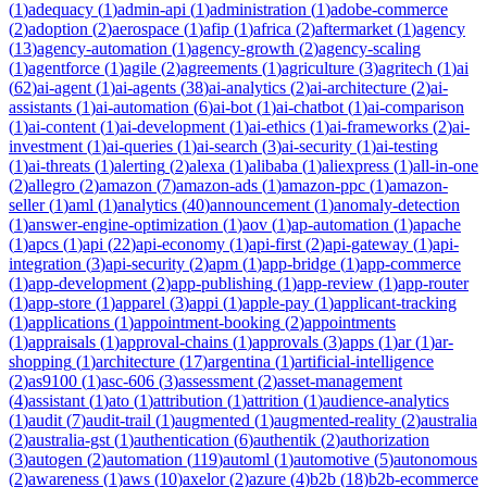
(
1
)
adequacy
(
1
)
admin-api
(
1
)
administration
(
1
)
adobe-commerce
(
2
)
adoption
(
2
)
aerospace
(
1
)
afip
(
1
)
africa
(
2
)
aftermarket
(
1
)
agency
(
13
)
agency-automation
(
1
)
agency-growth
(
2
)
agency-scaling
(
1
)
agentforce
(
1
)
agile
(
2
)
agreements
(
1
)
agriculture
(
3
)
agritech
(
1
)
ai
(
62
)
ai-agent
(
1
)
ai-agents
(
38
)
ai-analytics
(
2
)
ai-architecture
(
2
)
ai-
assistants
(
1
)
ai-automation
(
6
)
ai-bot
(
1
)
ai-chatbot
(
1
)
ai-comparison
(
1
)
ai-content
(
1
)
ai-development
(
1
)
ai-ethics
(
1
)
ai-frameworks
(
2
)
ai-
investment
(
1
)
ai-queries
(
1
)
ai-search
(
3
)
ai-security
(
1
)
ai-testing
(
1
)
ai-threats
(
1
)
alerting
(
2
)
alexa
(
1
)
alibaba
(
1
)
aliexpress
(
1
)
all-in-one
(
2
)
allegro
(
2
)
amazon
(
7
)
amazon-ads
(
1
)
amazon-ppc
(
1
)
amazon-
seller
(
1
)
aml
(
1
)
analytics
(
40
)
announcement
(
1
)
anomaly-detection
(
1
)
answer-engine-optimization
(
1
)
aov
(
1
)
ap-automation
(
1
)
apache
(
1
)
apcs
(
1
)
api
(
22
)
api-economy
(
1
)
api-first
(
2
)
api-gateway
(
1
)
api-
integration
(
3
)
api-security
(
2
)
apm
(
1
)
app-bridge
(
1
)
app-commerce
(
1
)
app-development
(
2
)
app-publishing
(
1
)
app-review
(
1
)
app-router
(
1
)
app-store
(
1
)
apparel
(
3
)
appi
(
1
)
apple-pay
(
1
)
applicant-tracking
(
1
)
applications
(
1
)
appointment-booking
(
2
)
appointments
(
1
)
appraisals
(
1
)
approval-chains
(
1
)
approvals
(
3
)
apps
(
1
)
ar
(
1
)
ar-
shopping
(
1
)
architecture
(
17
)
argentina
(
1
)
artificial-intelligence
(
2
)
as9100
(
1
)
asc-606
(
3
)
assessment
(
2
)
asset-management
(
4
)
assistant
(
1
)
ato
(
1
)
attribution
(
1
)
attrition
(
1
)
audience-analytics
(
1
)
audit
(
7
)
audit-trail
(
1
)
augmented
(
1
)
augmented-reality
(
2
)
australia
(
2
)
australia-gst
(
1
)
authentication
(
6
)
authentik
(
2
)
authorization
(
3
)
autogen
(
2
)
automation
(
119
)
automl
(
1
)
automotive
(
5
)
autonomous
(
2
)
awareness
(
1
)
aws
(
10
)
axelor
(
2
)
azure
(
4
)
b2b
(
18
)
b2b-ecommerce