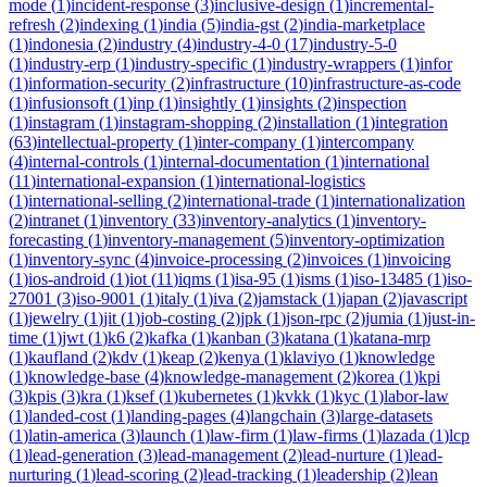
mode
(
1
)
incident-response
(
3
)
inclusive-design
(
1
)
incremental-
refresh
(
2
)
indexing
(
1
)
india
(
5
)
india-gst
(
2
)
india-marketplace
(
1
)
indonesia
(
2
)
industry
(
4
)
industry-4-0
(
17
)
industry-5-0
(
1
)
industry-erp
(
1
)
industry-specific
(
1
)
industry-wrappers
(
1
)
infor
(
1
)
information-security
(
2
)
infrastructure
(
10
)
infrastructure-as-code
(
1
)
infusionsoft
(
1
)
inp
(
1
)
insightly
(
1
)
insights
(
2
)
inspection
(
1
)
instagram
(
1
)
instagram-shopping
(
2
)
installation
(
1
)
integration
(
63
)
intellectual-property
(
1
)
inter-company
(
1
)
intercompany
(
4
)
internal-controls
(
1
)
internal-documentation
(
1
)
international
(
11
)
international-expansion
(
1
)
international-logistics
(
1
)
international-selling
(
2
)
international-trade
(
1
)
internationalization
(
2
)
intranet
(
1
)
inventory
(
33
)
inventory-analytics
(
1
)
inventory-
forecasting
(
1
)
inventory-management
(
5
)
inventory-optimization
(
1
)
inventory-sync
(
4
)
invoice-processing
(
2
)
invoices
(
1
)
invoicing
(
1
)
ios-android
(
1
)
iot
(
11
)
iqms
(
1
)
isa-95
(
1
)
isms
(
1
)
iso-13485
(
1
)
iso-
27001
(
3
)
iso-9001
(
1
)
italy
(
1
)
iva
(
2
)
jamstack
(
1
)
japan
(
2
)
javascript
(
1
)
jewelry
(
1
)
jit
(
1
)
job-costing
(
2
)
jpk
(
1
)
json-rpc
(
2
)
jumia
(
1
)
just-in-
time
(
1
)
jwt
(
1
)
k6
(
2
)
kafka
(
1
)
kanban
(
3
)
katana
(
1
)
katana-mrp
(
1
)
kaufland
(
2
)
kdv
(
1
)
keap
(
2
)
kenya
(
1
)
klaviyo
(
1
)
knowledge
(
1
)
knowledge-base
(
4
)
knowledge-management
(
2
)
korea
(
1
)
kpi
(
3
)
kpis
(
3
)
kra
(
1
)
ksef
(
1
)
kubernetes
(
1
)
kvkk
(
1
)
kyc
(
1
)
labor-law
(
1
)
landed-cost
(
1
)
landing-pages
(
4
)
langchain
(
3
)
large-datasets
(
1
)
latin-america
(
3
)
launch
(
1
)
law-firm
(
1
)
law-firms
(
1
)
lazada
(
1
)
lcp
(
1
)
lead-generation
(
3
)
lead-management
(
2
)
lead-nurture
(
1
)
lead-
nurturing
(
1
)
lead-scoring
(
2
)
lead-tracking
(
1
)
leadership
(
2
)
lean