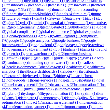
(
1
)
free-tool
(
1
)
free-tools
(
1
)
free-zone
(
1
)
freelancer
(
2
)
freelancers
(
1
)
freshbooks
(
2
)
freshdesk
(
1
)
freshsales
(
1
)
freshworks
(
1
)
frontend
(
3
)
fruugo
(
1
)
fta
(
1
)
fulfillment
(
7
)
functions
(
2
)
fund-accounting
(
2
)
fundraising
(
1
)
funnel-builder
(
2
)
funnels
(
4
)
furniture
(
2
)
future
(
3
)
future-of-work
(
1
)
gantt
(
1
)
gateway
(
1
)
gateways
(
1
)
gcc
(
1
)
gcp
(
2
)
gdpr
(
12
)
gds
(
1
)
gemini
(
1
)
general-ai
(
1
)
generation
(
1
)
generative-
ai
(
2
)
geo
(
1
)
germany
(
23
)
getting-started
(
1
)
github-actions
(
3
)
global
(
3
)
global-compliance
(
1
)
global-ecommerce
(
1
)
global-expansion
(
1
)
global-operations
(
1
)
gmp
(
2
)
go-live
(
2
)
gobd
(
1
)
gohighlevel
(
76
)
google
(
1
)
google-analytics
(
2
)
google-business
(
1
)
google-
business-profile
(
1
)
google-cloud
(
2
)
google-pay
(
1
)
google-reviews
(
1
)
governance
(
8
)
government
(
3
)
gpt
(
1
)
grafana
(
1
)
grants
(
2
)
graphql
(
3
)
green-it
(
1
)
green-warehouse
(
1
)
gri
(
2
)
growing-business
(
1
)
growth
(
1
)
grpc
(
1
)
gst
(
7
)
gta
(
1
)
guide
(
43
)
gxp
(
2
)
gym
(
1
)
haccp
(
2
)
handmade
(
3
)
hardening
(
2
)
hardware
(
1
)
hcm
(
1
)
headless
(
4
)
headless-commerce
(
3
)
headless-erp
(
1
)
healthcare
(
9
)
healthcare-
analytics
(
1
)
healthcare-dashboards
(
1
)
helpdesk
(
7
)
hepsiburada
(
1
)
hetzner
(
1
)
higher-ed
(
1
)
hipaa
(
5
)
hiring
(
4
)
hmac
(
1
)
hmrc
(
2
)
home-goods
(
1
)
home-services
(
1
)
hospitality
(
5
)
hosting
(
3
)
hotel
(
1
)
hotel-management
(
1
)
hr
(
20
)
hr-analytics
(
2
)
hr-automation
(
1
)
hr-
compliance
(
1
)
hrms
(
1
)
hubspot
(
7
)
human-machine
(
1
)
hvac
(
2
)
hybrid
(
1
)
hydrogen
(
3
)
hyperautomation
(
1
)
i18n
(
2
)
iam
(
1
)
ibm
(
1
)
icms
(
1
)
idempiere
(
1
)
idempotency
(
1
)
identity
(
4
)
ifrs-15
(
1
)
image-
optimization
(
1
)
impact
(
1
)
impact-measurement
(
1
)
implementation
(
44
)
implementation-partner
(
1
)
import
(
1
)
import-export
(
1
)
import-