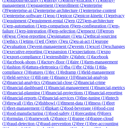
(
1
)
endpoint-security
(
1
)
energy
(
3
)
energy-efficiency
(
1
)
energy-
management
(
1
)
engagement
(
1
)
enrollment
(
2
)
enterprise
(
39
)
enterprise-ai
(
2
)
enterprise-architecture
(
1
)
enterprise-content
(
1
)
enterprise-software
(
1
)
eoq
(
1
)
epicor
(
2
)
epicor-kinetic
(
1
)
eprivacy
(
1
)
equipment
(
2
)
equipment-rental
(
2
)
erp
(
225
)
erp-architecture
(
1
)
erp-automation
(
1
)
erp-comparison
(
9
)
erp-configuration
(
1
)
erp-
failure
(
1
)
erp-integration
(
8
)
erp-selection
(
2
)
erpnext
(
18
)
errors
(
40
)
esg
(
5
)
esg-reporting
(
2
)
esignature
(
1
)
eta
(
2
)
ethical-sourcing
(
1
)
ethics
(
1
)
etims
(
1
)
etl
(
5
)
etsy
(
3
)
eu
(
2
)
eu-ai-act
(
1
)
europe
(
2
)
evaluation
(
3
)
event-management
(
2
)
events
(
1
)
excel
(
3
)
exchanges
(
1
)
executive-reporting
(
1
)
expansion
(
1
)
expectations
(
1
)
expo
(
1
)
export-compliance
(
1
)
extensibility
(
2
)
fabric
(
1
)
facebook
(
1
)
facebook-shops
(
1
)
factory-floor
(
1
)
faire
(
1
)
farm-management
(
1
)
fashion
(
6
)
fattura-elettronica
(
1
)
fba
(
1
)
fbr
(
2
)
fda
(
1
)
fda-
compliance
(
3
)
features
(
1
)
fec
(
1
)
fedramp
(
1
)
field-management
(
1
)
field-service
(
1
)
fill-rate
(
1
)
finance
(
10
)
financial-analysis
(
2
)
financial-analytics
(
2
)
financial-close
(
2
)
financial-crime
(
1
)
financial-dashboard
(
1
)
financial-management
(
1
)
financial-metrics
(
1
)
financial-planning
(
1
)
financial-projections
(
1
)
financial-reporting
(
4
)
financial-reports
(
2
)
financial-services
(
3
)
fine-tuning
(
1
)
fintech
(
3
)
firewall
(
1
)
firs
(
2
)
fishbowl
(
1
)
fitment-data
(
1
)
fitness
(
1
)
fleet
(
1
)
fleet-management
(
1
)
flipkart
(
2
)
food-beverage
(
4
)
food-cost
(
1
)
food-manufacturing
(
1
)
food-safety
(
1
)
forecasting
(
9
)
forex
(
1
)
formulas
(
1
)
framework
(
2
)
france
(
1
)
frappe
(
4
)
frappe-cloud
(
1
)
fraud-detection
(
2
)
fraud-prevention
(
2
)
free
(
1
)
free-accounting