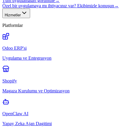
Tüm uygulamaları görüntüle
→
Özel bir uygulamaya mı ihtiyacınız var? Ekibimizle konuşun
→
Hizmetler
Platformlar
Odoo ERP'si
Uygulama ve Entegrasyon
Shopify
Magaza Kurulumu ve Optimizasyon
OpenClaw AI
Yapay Zeka Ajan Dagitimi