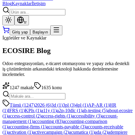
Blog
Kaynaklar
İletişim
tr
Giriş yap
Başlayın
İçgörüler ve Kaynaklar
ECOSIRE Blog
Odoo entegrasyonları, e-ticaret otomasyonu ve yapay zeka destekli
iş çözümlerinin arkasındaki teknoloji hakkında derinlemesine
incelemeler.
1247
makale
1635
konu
Tümü (1247)
2026
(
6
)
3d
(
1
)
3pl
(
3
)
4pl
(
1
)
AP-AR
(
1
)
HR
(
1
)
IFRS
(
1
)
KPIs
(
1
)
a11y
(
1
)
a2p-10dlc
(
1
)
ab-testing
(
5
)
about-ecosire
(
1
)
access-control
(
2
)
access-rights
(
1
)
accessibility
(
3
)
account-
management
(
1
)
accounting
(
83
)
accounting-comparison
(
1
)
accounting-firms
(
1
)
accounts-payable
(
3
)
accounts-receivable
(
1
)
activation
(
1
)
activecampaign
(
2
)
acumatica
(
1
)
ada
(
2
)
adempiere