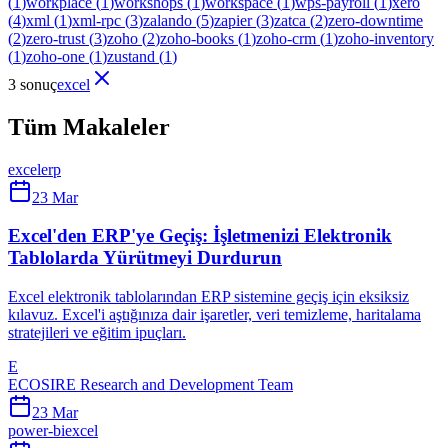
(
1
)
workplace
(
1
)
workshops
(
1
)
workspace
(
1
)
wps-payroll
(
1
)
xero
(
4
)
xml
(
1
)
xml-rpc
(
3
)
zalando
(
5
)
zapier
(
3
)
zatca
(
2
)
zero-downtime
(
2
)
zero-trust
(
3
)
zoho
(
2
)
zoho-books
(
1
)
zoho-crm
(
1
)
zoho-inventory
(
1
)
zoho-one
(
1
)
zustand
(
1
)
3 sonuç
excel
Tüm Makaleler
excel
erp
23 Mar
Excel'den ERP'ye Geçiş: İşletmenizi Elektronik
Tablolarda Yürütmeyi Durdurun
Excel elektronik tablolarından ERP sistemine geçiş için eksiksiz
kılavuz. Excel'i aştığınıza dair işaretler, veri temizleme, haritalama
stratejileri ve eğitim ipuçları.
E
ECOSIRE Research and Development Team
23 Mar
power-bi
excel