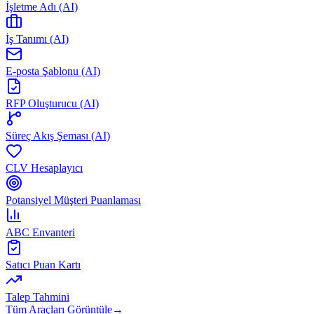
İşletme Adı (AI)
İş Tanımı (AI)
E-posta Şablonu (AI)
RFP Oluşturucu (AI)
Süreç Akış Şeması (AI)
CLV Hesaplayıcı
Potansiyel Müşteri Puanlaması
ABC Envanteri
Satıcı Puan Kartı
Talep Tahmini
Tüm Araçları Görüntüle
→