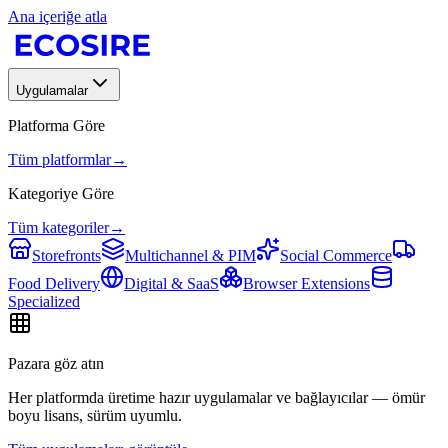
Ana içeriğe atla
Uygulamalar
Platforma Göre
Tüm platformlar
→
Kategoriye Göre
Tüm kategoriler
→
Storefronts
Multichannel & PIM
Social Commerce
Food Delivery
Digital & SaaS
Browser Extensions
Specialized
Pazara göz atın
Her platformda üretime hazır uygulamalar ve bağlayıcılar — ömür
boyu lisans, sürüm uyumlu.