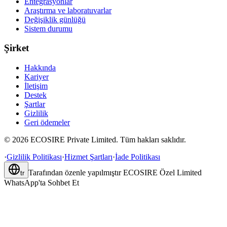
Entegrasyonlar
Araştırma ve laboratuvarlar
Değişiklik günlüğü
Sistem durumu
Şirket
Hakkında
Kariyer
İletişim
Destek
Şartlar
Gizlilik
Geri ödemeler
©
2026
ECOSIRE Private Limited. Tüm hakları saklıdır.
·
Gizlilik Politikası
·
Hizmet Şartları
·
İade Politikası
Tarafından özenle yapılmıştır
ECOSIRE Özel Limited
tr
WhatsApp'ta Sohbet Et