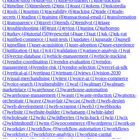
(
1
)
tiktok-shop
(
4
)
time-off
(
1
)
time-to-market
(
1
)
time-tracking
(
2
)
timeline
(
5
)
timesheets
(
2
)
tms
(
1
)
toast
(
1
)
tokens
(
3
)
tokopedia
(
1
)
tools
(
1
)
tourism
(
1
)
traceability
(
6
)
tracking
(
2
)
trade
(
1
)
trade-
secrets
(
1
)
trading
(
1
)
training
(
8
)
transactional-email
(
1
)
transformation
(
1
)
transparency
(
3
)
travel
(
3
)
trends
(
2
)
trendyol
(
1
)
triage
(
1
)
troubleshooting
(
40
)
trust
(
1
)
tryton
(
1
)
tuning
(
2
)
turborepo
(
1
)
turkey
(
4
)
tutorial
(
50
)
typescript
(
4
)
uae
(
3
)
uat
(
1
)
uk
(
2
)
uk-vat
(
1
)
unified-commerce
(
1
)
unit-tests
(
1
)
updates
(
1
)
upgrade
(
3
)
upsell
(
1
)
upselling
(
1
)
user-acquisition
(
1
)
user-adoption
(
2
)
user-experience
(
3
)
utilization
(
1
)
ux
(
1
)
v4
(
1
)
validation
(
1
)
variance-analysis
(
1
)
vat
(
16
)
vector-database
(
1
)
vehicle-management
(
1
)
vehicle-tracking
(
1
)
vendor-coordination
(
1
)
vendor-evaluation
(
1
)
vendor-
management
(
4
)
vendor-risk
(
1
)
vendor-selection
(
2
)
vercel-ai-sdk
(
1
)
vertical-ai
(
1
)
vertipaq
(
1
)
vietnam
(
1
)
views
(
1
)
vision-2030
(
1
)
visual-merchandising
(
1
)
vitest
(
1
)
voice-ai
(
1
)
voice-commerce
(
2
)
voice-search
(
1
)
vulnerability
(
1
)
waf
(
1
)
walmart
(
3
)
walmart-
marketplace
(
1
)
warehouse
(
13
)
warehouse-automation
(
2
)
warehouse-management
(
1
)
wasm
(
1
)
waste-reduction
(
2
)
watsonx-
orchestrate
(
1
)
wave
(
2
)
wayfair
(
2
)
wcag
(
2
)
web
(
1
)
web-design
(
2
)
web-development
(
1
)
web-scraping
(
1
)
web3
(
1
)
webhooks
(
7
)
website
(
1
)
website-builder
(
1
)
whatsapp
(
1
)
white-label
(
6
)
wholesale
(
12
)
wiki
(
2
)
wildberries
(
1
)
win-back
(
1
)
wip
(
1
)
wix
(
2
)
wkhtmltopdf
(
1
)
wms
(
5
)
woocommerce
(
8
)
wordpress
(
1
)
work-os
(
1
)
workday
(
1
)
workflow
(
9
)
workflow-automation
(
1
)
workflows
(
2
)
workforce
(
7
)
workforce-analytics
(
1
)
working-capital