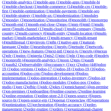
(
1
)
mobile-analytics
(
1
)
mobile-app
(
1
)
mobile-apps
(
1
)
mobile-bi
(
1
)
mobile-checkout
(
1
)
mobile-commerce
(
14
)
mobile-cro
(
1
)
mobile-
first
(
1
)
mobile-optimization
(
1
)
mobile-payments
(
1
)
mobile-seo
(
1
)
mobile-strategy
(
1
)
mobile-ux
(
1
)
modernization
(
1
)
modules
(
2
)
monday
(
3
)
monetization
(
2
)
monitoring
(
8
)
monolith
(
1
)
monorepo
(
2
)
month-end
(
1
)
month-end-close
(
2
)
mps
(
1
)
mrp
(
6
)
mtd
(
1
)
multi-
agent
(
5
)
multi-channel
(
13
)
multi-cloud
(
1
)
multi-company
(
3
)
multi-
country
(
2
)
multi-currency
(
6
)
multi-entity
(
2
)
multi-location
(
4
)
multi-
market
(
1
)
multi-marketplace
(
1
)
multi-tenancy
(
1
)
multi-tenant
(
4
)
multilingual
(
1
)
myinvois
(
1
)
n8n
(
1
)
native-app
(
1
)
natural-
language
(
2
)
ndpr
(
1
)
nearshoring
(
1
)
nestjs
(
5
)
netsuite
(
5
)
network-
operations
(
1
)
new-features
(
3
)
next-intl
(
1
)
next-js
(
1
)
nextjs
(
4
)
nexus
(
2
)
nfe
(
1
)
nginx
(
1
)
nigeria
(
3
)
nis2
(
1
)
nist
(
1
)
nlp
(
1
)
no-code
(
6
)
nodejs
(
1
)
nonprofit
(
4
)
nonprofit-analytics
(
1
)
noon
(
2
)
nps
(
1
)
oauth
(
1
)
oauth2
(
2
)
observability
(
4
)
occupancy
(
1
)
ocr
(
2
)
odoo
(
446
)
odoo
19
(
1
)
odoo versions
(
1
)
odoo-17
(
1
)
odoo-18
(
1
)
odoo-19
(
16
)
odoo-
accounting
(
6
)
odoo-crm
(
5
)
odoo-development
(
8
)
odoo-
implementation
(
1
)
odoo-integration
(
1
)
odoo-inventory
(
5
)
odoo-iot
(
1
)
odoo-manufacturing
(
4
)
odoo-modules
(
1
)
odoo-pos
(
1
)
odoo-
studio
(
1
)
oee
(
2
)
ofbiz
(
1
)
oidc
(
2
)
okrs
(
1
)
omnichannel
(
4
)
on-premise
(
1
)
on-premises
(
1
)
onboarding
(
6
)
online-courses
(
2
)
online-learning
(
2
)
online-reputation
(
1
)
online-store-2.0
(
1
)
open-source
(
6
)
open-
source-bi
(
1
)
open-source-erp
(
13
)
openai
(
1
)
openclaw
(
85
)
operations
(
6
)
optimization
(
21
)
orchestration
(
6
)
order-accuracy
(
1
)
order-
management
(
2
)
order-routing
(
1
)
orders
(
1
)
organizational-change