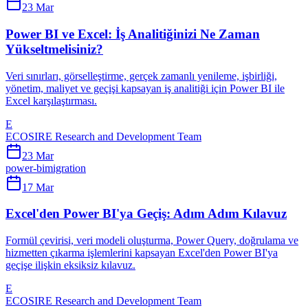
23 Mar
Power BI ve Excel: İş Analitiğinizi Ne Zaman
Yükseltmelisiniz?
Veri sınırları, görselleştirme, gerçek zamanlı yenileme, işbirliği,
yönetim, maliyet ve geçişi kapsayan iş analitiği için Power BI ile
Excel karşılaştırması.
E
ECOSIRE Research and Development Team
23 Mar
power-bi
migration
17 Mar
Excel'den Power BI'ya Geçiş: Adım Adım Kılavuz
Formül çevirisi, veri modeli oluşturma, Power Query, doğrulama ve
hizmetten çıkarma işlemlerini kapsayan Excel'den Power BI'ya
geçişe ilişkin eksiksiz kılavuz.
E
ECOSIRE Research and Development Team