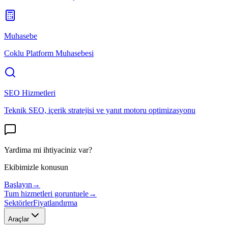
Muhasebe
Coklu Platform Muhasebesi
SEO Hizmetleri
Teknik SEO, içerik stratejisi ve yanıt motoru optimizasyonu
Yardima mi ihtiyaciniz var?
Ekibimizle konusun
Başlayın
→
Tum hizmetleri goruntuele
→
Sektörler
Fiyatlandırma
Araçlar