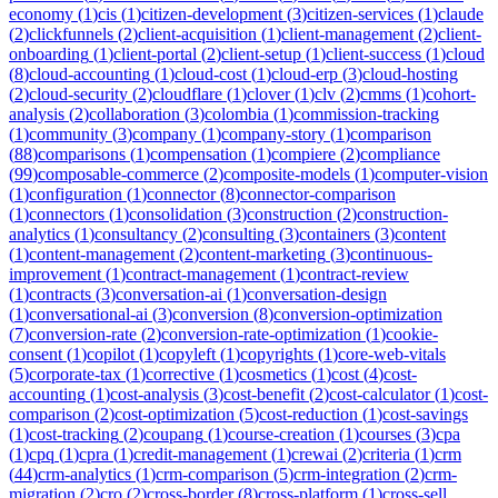
economy
(
1
)
cis
(
1
)
citizen-development
(
3
)
citizen-services
(
1
)
claude
(
2
)
clickfunnels
(
2
)
client-acquisition
(
1
)
client-management
(
2
)
client-
onboarding
(
1
)
client-portal
(
2
)
client-setup
(
1
)
client-success
(
1
)
cloud
(
8
)
cloud-accounting
(
1
)
cloud-cost
(
1
)
cloud-erp
(
3
)
cloud-hosting
(
2
)
cloud-security
(
2
)
cloudflare
(
1
)
clover
(
1
)
clv
(
2
)
cmms
(
1
)
cohort-
analysis
(
2
)
collaboration
(
3
)
colombia
(
1
)
commission-tracking
(
1
)
community
(
3
)
company
(
1
)
company-story
(
1
)
comparison
(
88
)
comparisons
(
1
)
compensation
(
1
)
compiere
(
2
)
compliance
(
99
)
composable-commerce
(
2
)
composite-models
(
1
)
computer-vision
(
1
)
configuration
(
1
)
connector
(
8
)
connector-comparison
(
1
)
connectors
(
1
)
consolidation
(
3
)
construction
(
2
)
construction-
analytics
(
1
)
consultancy
(
2
)
consulting
(
3
)
containers
(
3
)
content
(
1
)
content-management
(
2
)
content-marketing
(
3
)
continuous-
improvement
(
1
)
contract-management
(
1
)
contract-review
(
1
)
contracts
(
3
)
conversation-ai
(
1
)
conversation-design
(
1
)
conversational-ai
(
3
)
conversion
(
8
)
conversion-optimization
(
7
)
conversion-rate
(
2
)
conversion-rate-optimization
(
1
)
cookie-
consent
(
1
)
copilot
(
1
)
copyleft
(
1
)
copyrights
(
1
)
core-web-vitals
(
5
)
corporate-tax
(
1
)
corrective
(
1
)
cosmetics
(
1
)
cost
(
4
)
cost-
accounting
(
1
)
cost-analysis
(
3
)
cost-benefit
(
2
)
cost-calculator
(
1
)
cost-
comparison
(
2
)
cost-optimization
(
5
)
cost-reduction
(
1
)
cost-savings
(
1
)
cost-tracking
(
2
)
coupang
(
1
)
course-creation
(
1
)
courses
(
3
)
cpa
(
1
)
cpq
(
1
)
cpra
(
1
)
credit-management
(
1
)
crewai
(
2
)
criteria
(
1
)
crm
(
44
)
crm-analytics
(
1
)
crm-comparison
(
5
)
crm-integration
(
2
)
crm-
migration
(
2
)
cro
(
2
)
cross-border
(
8
)
cross-platform
(
1
)
cross-sell