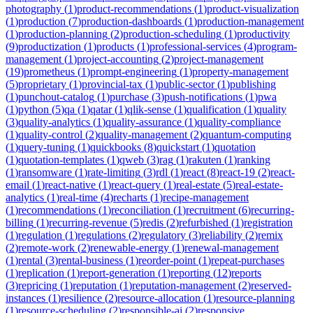
photography
(
1
)
product-recommendations
(
1
)
product-visualization
(
1
)
production
(
7
)
production-dashboards
(
1
)
production-management
(
1
)
production-planning
(
2
)
production-scheduling
(
1
)
productivity
(
9
)
productization
(
1
)
products
(
1
)
professional-services
(
4
)
program-
management
(
1
)
project-accounting
(
2
)
project-management
(
19
)
prometheus
(
1
)
prompt-engineering
(
1
)
property-management
(
5
)
proprietary
(
1
)
provincial-tax
(
1
)
public-sector
(
1
)
publishing
(
1
)
punchout-catalog
(
1
)
purchase
(
3
)
push-notifications
(
1
)
pwa
(
1
)
python
(
5
)
qa
(
1
)
qatar
(
1
)
qlik-sense
(
1
)
qualification
(
1
)
quality
(
3
)
quality-analytics
(
1
)
quality-assurance
(
1
)
quality-compliance
(
1
)
quality-control
(
2
)
quality-management
(
2
)
quantum-computing
(
1
)
query-tuning
(
1
)
quickbooks
(
8
)
quickstart
(
1
)
quotation
(
1
)
quotation-templates
(
1
)
qweb
(
3
)
rag
(
1
)
rakuten
(
1
)
ranking
(
1
)
ransomware
(
1
)
rate-limiting
(
3
)
rdl
(
1
)
react
(
8
)
react-19
(
2
)
react-
email
(
1
)
react-native
(
1
)
react-query
(
1
)
real-estate
(
5
)
real-estate-
analytics
(
1
)
real-time
(
4
)
recharts
(
1
)
recipe-management
(
1
)
recommendations
(
1
)
reconciliation
(
1
)
recruitment
(
6
)
recurring-
billing
(
1
)
recurring-revenue
(
5
)
redis
(
2
)
refurbished
(
1
)
registration
(
1
)
regulation
(
1
)
regulations
(
2
)
regulatory
(
3
)
reliability
(
2
)
remix
(
2
)
remote-work
(
2
)
renewable-energy
(
1
)
renewal-management
(
1
)
rental
(
3
)
rental-business
(
1
)
reorder-point
(
1
)
repeat-purchases
(
1
)
replication
(
1
)
report-generation
(
1
)
reporting
(
12
)
reports
(
3
)
repricing
(
1
)
reputation
(
1
)
reputation-management
(
2
)
reserved-
instances
(
1
)
resilience
(
2
)
resource-allocation
(
1
)
resource-planning
(
1
)
resource-scheduling
(
2
)
responsible-ai
(
2
)
responsive