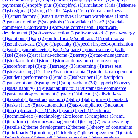
payments
(
1
)
shopify-plus
(
8
)
shopifyql
(
1
)
simulation
(
3
)
sis
(
1
)
sisense
(
1
)
six-sigma
(
1
)
sizing
(
1
)
skills
(
4
)
sku
(
1
)
sla
(
5
)
small-business
(
10
)
smart-factory
(
1
)
smart-narratives
(
1
)
smart-warehouse
(
1
)
smb
(
9
)
sms-marketing
(
5
)
snapshots
(
1
)
snowflake
(
1
)
soc2
(
5
)
social-
commerce
(
5
)
software
(
4
)
software-comparison
(
1
)
software-
development
(
1
)
software-selection
(
2
)
software-stack
(
1
)
solar-energy
(
1
)
solutions
(
1
)
sop
(
2
)
south-africa
(
3
)
south-asia
(
1
)
south-korea
(
1
)
southeast-asia
(
2
)
spc
(
1
)
specialty
(
1
)
speed
(
1
)
speed-optimization
(
2
)
spot
(
1
)
spreadsheets
(
1
)
sql
(
2
)
square
(
1
)
squarespace
(
1
)
ssdlc
(
1
)
ssl
(
2
)
sso
(
2
)
sst
(
1
)
star-schema
(
2
)
startup
(
2
)
state-management
(
1
)
stock-control
(
1
)
store
(
1
)
store-optimization
(
1
)
store-setup
(
2
)
storefront-api
(
3
)
stp
(
1
)
strategy
(
35
)
streaming
(
4
)
stress-test
(
1
)
stress-testing
(
1
)
stripe
(
3
)
structured-data
(
1
)
student-management
(
2
)
student-performance
(
1
)
studio
(
3
)
subscriber
(
1
)
subscription
(
2
)
subscriptions
(
6
)
supplier
(
1
)
supply-chain
(
28
)
support
(
6
)
surveys
(
1
)
sustainability
(
14
)
sustainability-roi
(
1
)
sustainable-ecommerce
(
1
)
sustainable-procurement
(
1
)
sync
(
1
)
tableau
(
3
)
tailwind-css
(
1
)
takealot
(
1
)
talent-acquisition
(
2
)
tally
(
4
)
tally-prime
(
1
)
tanstack
(
1
)
tasks
(
1
)
tax
(
5
)
tax-automation
(
2
)
tax-compliance
(
3
)
taxation
(
1
)
tco
(
5
)
tco-analysis
(
1
)
tds
(
1
)
team
(
1
)
tech
(
1
)
technical
(
1
)
technical-seo
(
4
)
technology
(
2
)
telecom
(
3
)
templates
(
3
)
temu
(
1
)
terraform
(
1
)
territory-management
(
1
)
testing
(
7
)
text-messaging
(
1
)
textile
(
2
)
theme-development
(
2
)
themes
(
1
)
theory-of-constraints
(
1
)
third-party
(
1
)
throttling
(
1
)
ticketing
(
1
)
ticketing-system
(
1
)
tiktok