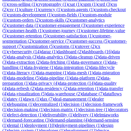
(
1
)
cross-selling
(
1
)
cryptography
(
1
)
csat
(
1
)
cspm
(
1
)
csrd
(
3
)
css
(
2
)
csv
(
1
)
culture
(
1
)
currency
(
1
)
custom-agents
(
1
)
custom-checkout
(
1
)
custom-development
(
1
)
custom-fields
(
1
)
custom-module
(
1
)
custom-orders
(
2
)
custom-skills
(
2
)
customer-analytics
(
2
)
customer-data
(
1
)
customer-engagement
(
3
)
customer-experience
(
5
)
customer-health
(
1
)
customer-journey
(
1
)
customer-lifetime-value
(
3
)
customer-retention
(
5
)
customer-satisfaction
(
1
)
customer-
segmentation
(
2
)
customer-service
(
7
)
customer-success
(
5
)
customer-
support
(
7
)
customization
(
5
)
customs
(
1
)
cutover
(
2
)
cx
(
1
)
cybersecurity
(
14
)
daraz
(
1
)
dashboard
(
2
)
dashboards
(
16
)
data
(
5
)
data-analysis
(
3
)
data-analytics
(
3
)
data-cleanup
(
2
)
data-driven
(
3
)
data-extraction
(
2
)
data-fetching
(
1
)
data-governance
(
1
)
data-
handling
(
1
)
data-hygiene
(
1
)
data-integration
(
2
)
data-lifecycle
(
1
)
data-literacy
(
1
)
data-mapping
(
1
)
data-mesh
(
1
)
data-migration
(
8
)
data-modeling
(
5
)
data-pipeline
(
1
)
data-platform
(
2
)
data-
preparation
(
1
)
data-privacy
(
4
)
data-protection
(
14
)
data-quality
(
4
)
data-refresh
(
2
)
data-residency
(
2
)
data-retention
(
1
)
data-transfer
(
4
)
data-visualization
(
5
)
data-warehouse
(
2
)
database
(
7
)
dataflows
(
1
)
datev
(
1
)
dawn
(
1
)
dax
(
7
)
deal-management
(
1
)
dealer
(
1
)
debugging
(
1
)
decentralized
(
1
)
decision
(
1
)
decision-framework
(
1
)
decision-making
(
1
)
decision-matrix
(
1
)
decision-tree
(
1
)
decorators
(
1
)
defect-detection
(
1
)
deliverability
(
1
)
delivery
(
1
)
delmiaworks
(
1
)
demand-forecasting
(
3
)
demand-planning
(
4
)
demand-sensing
(
1
)
dental
(
1
)
deployment
(
10
)
deployment-pipelines
(
1
)
design
(
2
)
design-system
(
1
)
developer
(
1
)
development
(
13
)
device-