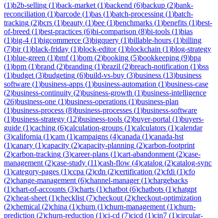
(
1
)
b2b-selling
(
1
)
back-market
(
1
)
backend
(
6
)
backup
(
2
)
bank-
reconciliation
(
1
)
barcode
(
1
)
bas
(
1
)
batch-processing
(
1
)
batch-
tracking
(
2
)
bcrs
(
1
)
beauty
(
1
)
bee
(
1
)
benchmarks
(
1
)
benefits
(
1
)
best-
of-breed
(
1
)
best-practices
(
6
)
bi-comparison
(
8
)
bi-tools
(
1
)
bias
(
1
)
big-4
(
1
)
bigcommerce
(
3
)
bigquery
(
1
)
billable-hours
(
1
)
billing
(
7
)
bir
(
1
)
black-friday
(
1
)
block-editor
(
1
)
blockchain
(
1
)
blog-strategy
(
1
)
blue-green
(
1
)
bmf
(
1
)
bom
(
2
)
booking
(
5
)
bookkeeping
(
9
)
bpa
(
1
)
bpm
(
1
)
brand
(
2
)
branding
(
1
)
brazil
(
2
)
breach-notification
(
1
)
bss
(
1
)
budget
(
3
)
budgeting
(
6
)
build-vs-buy
(
3
)
business
(
13
)
business
software
(
1
)
business-apps
(
1
)
business-automation
(
1
)
business-case
(
2
)
business-continuity
(
2
)
business-growth
(
1
)
business-intelligence
(
26
)
business-one
(
1
)
business-operations
(
1
)
business-plan
(
1
)
business-process
(
8
)
business-processes
(
1
)
business-software
(
1
)
business-strategy
(
12
)
business-tools
(
2
)
buyer-portal
(
1
)
buyers-
guide
(
1
)
caching
(
6
)
calculation-groups
(
1
)
calculators
(
1
)
calendar
(
3
)
california
(
1
)
cam
(
1
)
campaigns
(
4
)
canada
(
1
)
canada-hst
(
1
)
canary
(
1
)
capacity
(
2
)
capacity-planning
(
2
)
carbon-footprint
(
2
)
carbon-tracking
(
3
)
career-plans
(
1
)
cart-abandonment
(
2
)
case-
management
(
2
)
case-study
(
11
)
cash-flow
(
4
)
catalog
(
2
)
catalog-sync
(
1
)
category-pages
(
1
)
ccpa
(
2
)
cdn
(
2
)
certification
(
2
)
cfdi
(
1
)
cfo
(
2
)
change-management
(
6
)
channel-manager
(
1
)
chargebacks
(
1
)
chart-of-accounts
(
3
)
charts
(
1
)
chatbot
(
6
)
chatbots
(
1
)
chatgpt
(
2
)
cheat-sheet
(
1
)
checklist
(
7
)
checkout
(
2
)
checkout-optimization
(
2
)
chemical
(
2
)
china
(
1
)
churn
(
1
)
churn-management
(
1
)
churn-
prediction
(
2
)
churn-reduction
(
1
)
ci-cd
(
7
)
cicd
(
1
)
cin7
(
1
)
circular-