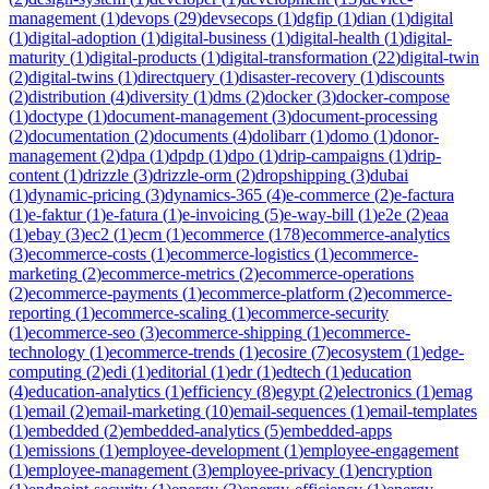
management
(
1
)
devops
(
29
)
devsecops
(
1
)
dgfip
(
1
)
dian
(
1
)
digital
(
1
)
digital-adoption
(
1
)
digital-business
(
1
)
digital-health
(
1
)
digital-
maturity
(
1
)
digital-products
(
1
)
digital-transformation
(
22
)
digital-twin
(
2
)
digital-twins
(
1
)
directquery
(
1
)
disaster-recovery
(
1
)
discounts
(
2
)
distribution
(
4
)
diversity
(
1
)
dms
(
2
)
docker
(
3
)
docker-compose
(
1
)
doctype
(
1
)
document-management
(
3
)
document-processing
(
2
)
documentation
(
2
)
documents
(
4
)
dolibarr
(
1
)
domo
(
1
)
donor-
management
(
2
)
dpa
(
1
)
dpdp
(
1
)
dpo
(
1
)
drip-campaigns
(
1
)
drip-
content
(
1
)
drizzle
(
3
)
drizzle-orm
(
2
)
dropshipping
(
3
)
dubai
(
1
)
dynamic-pricing
(
3
)
dynamics-365
(
4
)
e-commerce
(
2
)
e-factura
(
1
)
e-faktur
(
1
)
e-fatura
(
1
)
e-invoicing
(
5
)
e-way-bill
(
1
)
e2e
(
2
)
eaa
(
1
)
ebay
(
3
)
ec2
(
1
)
ecm
(
1
)
ecommerce
(
178
)
ecommerce-analytics
(
3
)
ecommerce-costs
(
1
)
ecommerce-logistics
(
1
)
ecommerce-
marketing
(
2
)
ecommerce-metrics
(
2
)
ecommerce-operations
(
2
)
ecommerce-payments
(
1
)
ecommerce-platform
(
2
)
ecommerce-
reporting
(
1
)
ecommerce-scaling
(
1
)
ecommerce-security
(
1
)
ecommerce-seo
(
3
)
ecommerce-shipping
(
1
)
ecommerce-
technology
(
1
)
ecommerce-trends
(
1
)
ecosire
(
7
)
ecosystem
(
1
)
edge-
computing
(
2
)
edi
(
1
)
editorial
(
1
)
edr
(
1
)
edtech
(
1
)
education
(
4
)
education-analytics
(
1
)
efficiency
(
8
)
egypt
(
2
)
electronics
(
1
)
emag
(
1
)
email
(
2
)
email-marketing
(
10
)
email-sequences
(
1
)
email-templates
(
1
)
embedded
(
2
)
embedded-analytics
(
5
)
embedded-apps
(
1
)
emissions
(
1
)
employee-development
(
1
)
employee-engagement
(
1
)
employee-management
(
3
)
employee-privacy
(
1
)
encryption