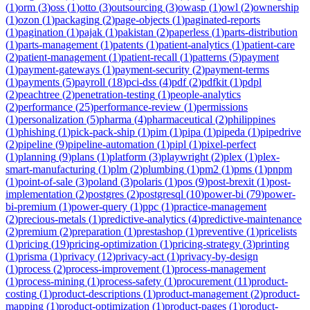
(
1
)
orm
(
3
)
oss
(
1
)
otto
(
3
)
outsourcing
(
3
)
owasp
(
1
)
owl
(
2
)
ownership
(
1
)
ozon
(
1
)
packaging
(
2
)
page-objects
(
1
)
paginated-reports
(
1
)
pagination
(
1
)
pajak
(
1
)
pakistan
(
2
)
paperless
(
1
)
parts-distribution
(
1
)
parts-management
(
1
)
patents
(
1
)
patient-analytics
(
1
)
patient-care
(
2
)
patient-management
(
1
)
patient-recall
(
1
)
patterns
(
5
)
payment
(
1
)
payment-gateways
(
1
)
payment-security
(
2
)
payment-terms
(
1
)
payments
(
5
)
payroll
(
18
)
pci-dss
(
4
)
pdf
(
2
)
pdfkit
(
1
)
pdpl
(
2
)
peachtree
(
2
)
penetration-testing
(
1
)
people-analytics
(
2
)
performance
(
25
)
performance-review
(
1
)
permissions
(
1
)
personalization
(
5
)
pharma
(
4
)
pharmaceutical
(
2
)
philippines
(
1
)
phishing
(
1
)
pick-pack-ship
(
1
)
pim
(
1
)
pipa
(
1
)
pipeda
(
1
)
pipedrive
(
2
)
pipeline
(
9
)
pipeline-automation
(
1
)
pipl
(
1
)
pixel-perfect
(
1
)
planning
(
9
)
plans
(
1
)
platform
(
3
)
playwright
(
2
)
plex
(
1
)
plex-
smart-manufacturing
(
1
)
plm
(
2
)
plumbing
(
1
)
pm2
(
1
)
pms
(
1
)
pnpm
(
1
)
point-of-sale
(
3
)
poland
(
3
)
polaris
(
1
)
pos
(
9
)
post-brexit
(
1
)
post-
implementation
(
2
)
postgres
(
2
)
postgresql
(
10
)
power-bi
(
79
)
power-
bi-premium
(
1
)
power-query
(
1
)
ppc
(
1
)
practice-management
(
2
)
precious-metals
(
1
)
predictive-analytics
(
4
)
predictive-maintenance
(
2
)
premium
(
2
)
preparation
(
1
)
prestashop
(
1
)
preventive
(
1
)
pricelists
(
1
)
pricing
(
19
)
pricing-optimization
(
1
)
pricing-strategy
(
3
)
printing
(
1
)
prisma
(
1
)
privacy
(
12
)
privacy-act
(
1
)
privacy-by-design
(
1
)
process
(
2
)
process-improvement
(
1
)
process-management
(
1
)
process-mining
(
1
)
process-safety
(
1
)
procurement
(
11
)
product-
costing
(
1
)
product-descriptions
(
1
)
product-management
(
2
)
product-
mapping
(
1
)
product-optimization
(
1
)
product-pages
(
1
)
product-