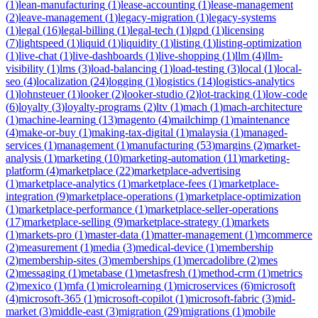
(
1
)
lean-manufacturing
(
1
)
lease-accounting
(
1
)
lease-management
(
2
)
leave-management
(
1
)
legacy-migration
(
1
)
legacy-systems
(
1
)
legal
(
16
)
legal-billing
(
1
)
legal-tech
(
1
)
lgpd
(
1
)
licensing
(
7
)
lightspeed
(
1
)
liquid
(
1
)
liquidity
(
1
)
listing
(
1
)
listing-optimization
(
1
)
live-chat
(
1
)
live-dashboards
(
1
)
live-shopping
(
1
)
llm
(
4
)
llm-
visibility
(
1
)
lms
(
3
)
load-balancing
(
1
)
load-testing
(
3
)
local
(
1
)
local-
seo
(
4
)
localization
(
24
)
logging
(
1
)
logistics
(
14
)
logistics-analytics
(
1
)
lohnsteuer
(
1
)
looker
(
2
)
looker-studio
(
2
)
lot-tracking
(
1
)
low-code
(
6
)
loyalty
(
3
)
loyalty-programs
(
2
)
ltv
(
1
)
mach
(
1
)
mach-architecture
(
1
)
machine-learning
(
13
)
magento
(
4
)
mailchimp
(
1
)
maintenance
(
4
)
make-or-buy
(
1
)
making-tax-digital
(
1
)
malaysia
(
1
)
managed-
services
(
1
)
management
(
1
)
manufacturing
(
53
)
margins
(
2
)
market-
analysis
(
1
)
marketing
(
10
)
marketing-automation
(
11
)
marketing-
platform
(
4
)
marketplace
(
22
)
marketplace-advertising
(
1
)
marketplace-analytics
(
1
)
marketplace-fees
(
1
)
marketplace-
integration
(
9
)
marketplace-operations
(
1
)
marketplace-optimization
(
1
)
marketplace-performance
(
1
)
marketplace-seller-operations
(
17
)
marketplace-selling
(
9
)
marketplace-strategy
(
1
)
markets
(
1
)
markets-pro
(
1
)
master-data
(
1
)
matter-management
(
1
)
mcommerce
(
2
)
measurement
(
1
)
media
(
3
)
medical-device
(
1
)
membership
(
2
)
membership-sites
(
3
)
memberships
(
1
)
mercadolibre
(
2
)
mes
(
2
)
messaging
(
1
)
metabase
(
1
)
metasfresh
(
1
)
method-crm
(
1
)
metrics
(
2
)
mexico
(
1
)
mfa
(
1
)
microlearning
(
1
)
microservices
(
6
)
microsoft
(
4
)
microsoft-365
(
1
)
microsoft-copilot
(
1
)
microsoft-fabric
(
3
)
mid-
market
(
3
)
middle-east
(
3
)
migration
(
29
)
migrations
(
1
)
mobile