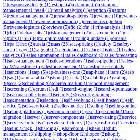
(
2
)
responsive-design
(
1
)
rest-api
(
4
)
restaurant
(
5
)
restaurant-
management
(
1
)
retail
(
13
)
retail-analytics
(
1
)
retention
(
9
)
returns
(
4
)
returns-management
(
2
)
reusable-patterns
(
1
)
revenue
(
10
)
revenue-
management
(
1
)
revenue-optimization
(
1
)
revenue-recognition
(
5
)
reverse-logistics
(
2
)
reviews
(
5
)
rfid
(
2
)
rfm
(
1
)
rfm-analysis
(
1
)
rfp
(
1
)
rfq
(
1
)
rich-results
(
1
)
risk-management
(
7
)
risk-reduction
(
1
)
rls
(
4
)
rohs
(
1
)
roi
(
34
)
roi-optimization
(
1
)
rolling-update
(
1
)
romania
(
1
)
rpa
(
3
)
rsc
(
2
)
russia
(
2
)
saas
(
25
)
saas-pricing
(
1
)
safety
(
2
)
safety-
stock
(
1
)
sage
(
1
)
sage-50
(
2
)
sage-intacct
(
1
)
salary
(
1
)
sales
(
19
)
sales-
analytics
(
3
)
sales-automation
(
1
)
sales-dashboard
(
2
)
sales-forecasting
(
1
)
sales-management
(
1
)
sales-operations
(
1
)
sales-pipeline
(
1
)
sales-
tax
(
8
)
salesforce
(
5
)
salesforce-einstein
(
1
)
salesforce-essentials
(
1
)
sanctions
(
1
)
sap
(
5
)
sap-business-one
(
2
)
sap-hana
(
1
)
sars
(
2
)
sasb
(
1
)
sat
(
1
)
saudi-arabia
(
3
)
sbom
(
1
)
scada
(
1
)
scalability
(
3
)
scaling
(
9
)
sccs
(
2
)
scheduling
(
6
)
schema-markup
(
1
)
school-management
(
1
)
screening
(
1
)
scrum
(
1
)
sdi
(
1
)
search-engine
(
1
)
search-optimization
(
2
)
seasonal-collections
(
1
)
security
(
36
)
security-training
(
1
)
segmentation
(
2
)
selection
(
1
)
self-evolving
(
1
)
self-hosted
(
1
)
self-
service
(
2
)
self-service-bi
(
2
)
seller-metrics
(
1
)
selling
(
1
)
selling-online
(
1
)
selling-platforms
(
1
)
semantic-model
(
1
)
seo
(
16
)
seo-audit
(
1
)
seo-
migration
(
1
)
server
(
1
)
server-components
(
1
)
server-sizing
(
2
)
service
(
1
)
service-contracts
(
1
)
service-efficiency
(
1
)
service-firms
(
1
)
services
(
1
)
setup
(
2
)
sgk
(
1
)
sharding
(
1
)
sharepoint
(
1
)
shein
(
1
)
shift-
management
(
3
)
shipping
(
4
)
shop-floor
(
2
)
shopee
(
2
)
shopify
(
113
)
shopify-api
(
1
)
shopify-flow
(
1
)
shopify-partners
(
1
)
shopify-