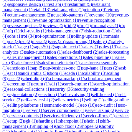
(
2
)
responsive-design
(
1
)
rest-api
(
4
)
restaurant
(
5
)
restaurant-
management
(
1
)
retail
(
13
)
retail-analytics
(
1
)
retention
(
9
)
returns
(
4
)
returns-management
(
2
)
reusable-patterns
(
1
)
revenue
(
10
)
revenue-
management
(
1
)
revenue-optimization
(
1
)
revenue-recognition
(
5
)
reverse-logistics
(
2
)
reviews
(
5
)
rfid
(
2
)
rfm
(
1
)
rfm-analysis
(
1
)
rfp
(
1
)
rfq
(
1
)
rich-results
(
1
)
risk-management
(
7
)
risk-reduction
(
1
)
rls
(
4
)
rohs
(
1
)
roi
(
34
)
roi-optimization
(
1
)
rolling-update
(
1
)
romania
(
1
)
rpa
(
3
)
rsc
(
2
)
russia
(
2
)
saas
(
25
)
saas-pricing
(
1
)
safety
(
2
)
safety-
stock
(
1
)
sage
(
1
)
sage-50
(
2
)
sage-intacct
(
1
)
salary
(
1
)
sales
(
19
)
sales-
analytics
(
3
)
sales-automation
(
1
)
sales-dashboard
(
2
)
sales-forecasting
(
1
)
sales-management
(
1
)
sales-operations
(
1
)
sales-pipeline
(
1
)
sales-
tax
(
8
)
salesforce
(
5
)
salesforce-einstein
(
1
)
salesforce-essentials
(
1
)
sanctions
(
1
)
sap
(
5
)
sap-business-one
(
2
)
sap-hana
(
1
)
sars
(
2
)
sasb
(
1
)
sat
(
1
)
saudi-arabia
(
3
)
sbom
(
1
)
scada
(
1
)
scalability
(
3
)
scaling
(
9
)
sccs
(
2
)
scheduling
(
6
)
schema-markup
(
1
)
school-management
(
1
)
screening
(
1
)
scrum
(
1
)
sdi
(
1
)
search-engine
(
1
)
search-optimization
(
2
)
seasonal-collections
(
1
)
security
(
36
)
security-training
(
1
)
segmentation
(
2
)
selection
(
1
)
self-evolving
(
1
)
self-hosted
(
1
)
self-
service
(
2
)
self-service-bi
(
2
)
seller-metrics
(
1
)
selling
(
1
)
selling-online
(
1
)
selling-platforms
(
1
)
semantic-model
(
1
)
seo
(
16
)
seo-audit
(
1
)
seo-
migration
(
1
)
server
(
1
)
server-components
(
1
)
server-sizing
(
2
)
service
(
1
)
service-contracts
(
1
)
service-efficiency
(
1
)
service-firms
(
1
)
services
(
1
)
setup
(
2
)
sgk
(
1
)
sharding
(
1
)
sharepoint
(
1
)
shein
(
1
)
shift-
management
(
3
)
shipping
(
4
)
shop-floor
(
2
)
shopee
(
2
)
shopify
(
113
)
shopify-api
(
1
)
shopify-flow
(
1
)
shopify-partners
(
1
)
shopify-