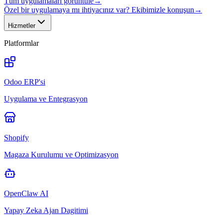
Tüm uygulamaları görüntüle
→
Özel bir uygulamaya mı ihtiyacınız var? Ekibimizle konuşun
→
Hizmetler
Platformlar
Odoo ERP'si
Uygulama ve Entegrasyon
Shopify
Magaza Kurulumu ve Optimizasyon
OpenClaw AI
Yapay Zeka Ajan Dagitimi