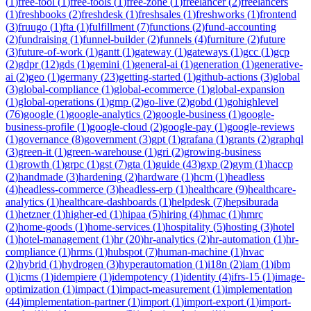
(
1
)
free-tool
(
1
)
free-tools
(
1
)
free-zone
(
1
)
freelancer
(
2
)
freelancers
(
1
)
freshbooks
(
2
)
freshdesk
(
1
)
freshsales
(
1
)
freshworks
(
1
)
frontend
(
3
)
fruugo
(
1
)
fta
(
1
)
fulfillment
(
7
)
functions
(
2
)
fund-accounting
(
2
)
fundraising
(
1
)
funnel-builder
(
2
)
funnels
(
4
)
furniture
(
2
)
future
(
3
)
future-of-work
(
1
)
gantt
(
1
)
gateway
(
1
)
gateways
(
1
)
gcc
(
1
)
gcp
(
2
)
gdpr
(
12
)
gds
(
1
)
gemini
(
1
)
general-ai
(
1
)
generation
(
1
)
generative-
ai
(
2
)
geo
(
1
)
germany
(
23
)
getting-started
(
1
)
github-actions
(
3
)
global
(
3
)
global-compliance
(
1
)
global-ecommerce
(
1
)
global-expansion
(
1
)
global-operations
(
1
)
gmp
(
2
)
go-live
(
2
)
gobd
(
1
)
gohighlevel
(
76
)
google
(
1
)
google-analytics
(
2
)
google-business
(
1
)
google-
business-profile
(
1
)
google-cloud
(
2
)
google-pay
(
1
)
google-reviews
(
1
)
governance
(
8
)
government
(
3
)
gpt
(
1
)
grafana
(
1
)
grants
(
2
)
graphql
(
3
)
green-it
(
1
)
green-warehouse
(
1
)
gri
(
2
)
growing-business
(
1
)
growth
(
1
)
grpc
(
1
)
gst
(
7
)
gta
(
1
)
guide
(
43
)
gxp
(
2
)
gym
(
1
)
haccp
(
2
)
handmade
(
3
)
hardening
(
2
)
hardware
(
1
)
hcm
(
1
)
headless
(
4
)
headless-commerce
(
3
)
headless-erp
(
1
)
healthcare
(
9
)
healthcare-
analytics
(
1
)
healthcare-dashboards
(
1
)
helpdesk
(
7
)
hepsiburada
(
1
)
hetzner
(
1
)
higher-ed
(
1
)
hipaa
(
5
)
hiring
(
4
)
hmac
(
1
)
hmrc
(
2
)
home-goods
(
1
)
home-services
(
1
)
hospitality
(
5
)
hosting
(
3
)
hotel
(
1
)
hotel-management
(
1
)
hr
(
20
)
hr-analytics
(
2
)
hr-automation
(
1
)
hr-
compliance
(
1
)
hrms
(
1
)
hubspot
(
7
)
human-machine
(
1
)
hvac
(
2
)
hybrid
(
1
)
hydrogen
(
3
)
hyperautomation
(
1
)
i18n
(
2
)
iam
(
1
)
ibm
(
1
)
icms
(
1
)
idempiere
(
1
)
idempotency
(
1
)
identity
(
4
)
ifrs-15
(
1
)
image-
optimization
(
1
)
impact
(
1
)
impact-measurement
(
1
)
implementation
(
44
)
implementation-partner
(
1
)
import
(
1
)
import-export
(
1
)
import-