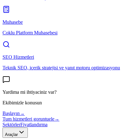
Muhasebe
Coklu Platform Muhasebesi
SEO Hizmetleri
Teknik SEO, içerik stratejisi ve yanıt motoru optimizasyonu
Yardima mi ihtiyaciniz var?
Ekibimizle konusun
Başlayın
→
Tum hizmetleri goruntuele
→
Sektörler
Fiyatlandırma
Araçlar