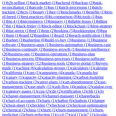
(
1
)
b2b-selling
(
1
)
back-market
(
1
)
backend
(
6
)
backup
(
2
)
bank-
reconciliation
(
1
)
barcode
(
1
)
bas
(
1
)
batch-processing
(
1
)
batch-
tracking
(
2
)
bcrs
(
1
)
beauty
(
1
)
bee
(
1
)
benchmarks
(
1
)
benefits
(
1
)
best-
of-breed
(
1
)
best-practices
(
6
)
bi-comparison
(
8
)
bi-tools
(
1
)
bias
(
1
)
big-4
(
1
)
bigcommerce
(
3
)
bigquery
(
1
)
billable-hours
(
1
)
billing
(
7
)
bir
(
1
)
black-friday
(
1
)
block-editor
(
1
)
blockchain
(
1
)
blog-strategy
(
1
)
blue-green
(
1
)
bmf
(
1
)
bom
(
2
)
booking
(
5
)
bookkeeping
(
9
)
bpa
(
1
)
bpm
(
1
)
brand
(
2
)
branding
(
1
)
brazil
(
2
)
breach-notification
(
1
)
bss
(
1
)
budget
(
3
)
budgeting
(
6
)
build-vs-buy
(
3
)
business
(
13
)
business
software
(
1
)
business-apps
(
1
)
business-automation
(
1
)
business-case
(
2
)
business-continuity
(
2
)
business-growth
(
1
)
business-intelligence
(
26
)
business-one
(
1
)
business-operations
(
1
)
business-plan
(
1
)
business-process
(
8
)
business-processes
(
1
)
business-software
(
1
)
business-strategy
(
12
)
business-tools
(
2
)
buyer-portal
(
1
)
buyers-
guide
(
1
)
caching
(
6
)
calculation-groups
(
1
)
calculators
(
1
)
calendar
(
3
)
california
(
1
)
cam
(
1
)
campaigns
(
4
)
canada
(
1
)
canada-hst
(
1
)
canary
(
1
)
capacity
(
2
)
capacity-planning
(
2
)
carbon-footprint
(
2
)
carbon-tracking
(
3
)
career-plans
(
1
)
cart-abandonment
(
2
)
case-
management
(
2
)
case-study
(
11
)
cash-flow
(
4
)
catalog
(
2
)
catalog-sync
(
1
)
category-pages
(
1
)
ccpa
(
2
)
cdn
(
2
)
certification
(
2
)
cfdi
(
1
)
cfo
(
2
)
change-management
(
6
)
channel-manager
(
1
)
chargebacks
(
1
)
chart-of-accounts
(
3
)
charts
(
1
)
chatbot
(
6
)
chatbots
(
1
)
chatgpt
(
2
)
cheat-sheet
(
1
)
checklist
(
7
)
checkout
(
2
)
checkout-optimization
(
2
)
chemical
(
2
)
china
(
1
)
churn
(
1
)
churn-management
(
1
)
churn-
prediction
(
2
)
churn-reduction
(
1
)
ci-cd
(
7
)
cicd
(
1
)
cin7
(
1
)
circular-