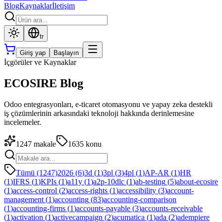
Blog
Kaynaklar
İletişim
tr
Giriş yap
Başlayın
İçgörüler ve Kaynaklar
ECOSIRE Blog
Odoo entegrasyonları, e-ticaret otomasyonu ve yapay zeka destekli
iş çözümlerinin arkasındaki teknoloji hakkında derinlemesine
incelemeler.
1247
makale
1635
konu
Tümü (1247)
2026
(
6
)
3d
(
1
)
3pl
(
3
)
4pl
(
1
)
AP-AR
(
1
)
HR
(
1
)
IFRS
(
1
)
KPIs
(
1
)
a11y
(
1
)
a2p-10dlc
(
1
)
ab-testing
(
5
)
about-ecosire
(
1
)
access-control
(
2
)
access-rights
(
1
)
accessibility
(
3
)
account-
management
(
1
)
accounting
(
83
)
accounting-comparison
(
1
)
accounting-firms
(
1
)
accounts-payable
(
3
)
accounts-receivable
(
1
)
activation
(
1
)
activecampaign
(
2
)
acumatica
(
1
)
ada
(
2
)
adempiere