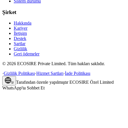
Sistem durumu
Şirket
Hakkında
Kariyer
İletişim
Destek
Şartlar
Gizlilik
Geri ödemeler
©
2026
ECOSIRE Private Limited. Tüm hakları saklıdır.
·
Gizlilik Politikası
·
Hizmet Şartları
·
İade Politikası
Tarafından özenle yapılmıştır
ECOSIRE Özel Limited
tr
WhatsApp'ta Sohbet Et