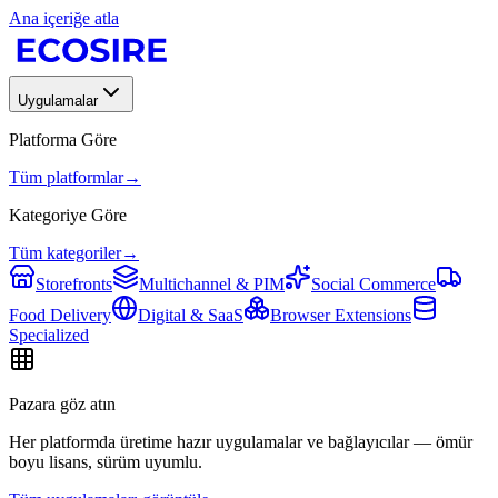
Ana içeriğe atla
Uygulamalar
Platforma Göre
Tüm platformlar
→
Kategoriye Göre
Tüm kategoriler
→
Storefronts
Multichannel & PIM
Social Commerce
Food Delivery
Digital & SaaS
Browser Extensions
Specialized
Pazara göz atın
Her platformda üretime hazır uygulamalar ve bağlayıcılar — ömür
boyu lisans, sürüm uyumlu.