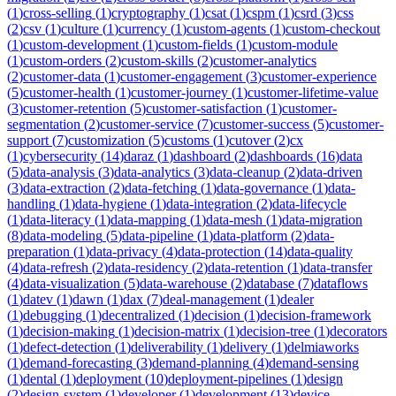
(
1
)
cross-selling
(
1
)
cryptography
(
1
)
csat
(
1
)
cspm
(
1
)
csrd
(
3
)
css
(
2
)
csv
(
1
)
culture
(
1
)
currency
(
1
)
custom-agents
(
1
)
custom-checkout
(
1
)
custom-development
(
1
)
custom-fields
(
1
)
custom-module
(
1
)
custom-orders
(
2
)
custom-skills
(
2
)
customer-analytics
(
2
)
customer-data
(
1
)
customer-engagement
(
3
)
customer-experience
(
5
)
customer-health
(
1
)
customer-journey
(
1
)
customer-lifetime-value
(
3
)
customer-retention
(
5
)
customer-satisfaction
(
1
)
customer-
segmentation
(
2
)
customer-service
(
7
)
customer-success
(
5
)
customer-
support
(
7
)
customization
(
5
)
customs
(
1
)
cutover
(
2
)
cx
(
1
)
cybersecurity
(
14
)
daraz
(
1
)
dashboard
(
2
)
dashboards
(
16
)
data
(
5
)
data-analysis
(
3
)
data-analytics
(
3
)
data-cleanup
(
2
)
data-driven
(
3
)
data-extraction
(
2
)
data-fetching
(
1
)
data-governance
(
1
)
data-
handling
(
1
)
data-hygiene
(
1
)
data-integration
(
2
)
data-lifecycle
(
1
)
data-literacy
(
1
)
data-mapping
(
1
)
data-mesh
(
1
)
data-migration
(
8
)
data-modeling
(
5
)
data-pipeline
(
1
)
data-platform
(
2
)
data-
preparation
(
1
)
data-privacy
(
4
)
data-protection
(
14
)
data-quality
(
4
)
data-refresh
(
2
)
data-residency
(
2
)
data-retention
(
1
)
data-transfer
(
4
)
data-visualization
(
5
)
data-warehouse
(
2
)
database
(
7
)
dataflows
(
1
)
datev
(
1
)
dawn
(
1
)
dax
(
7
)
deal-management
(
1
)
dealer
(
1
)
debugging
(
1
)
decentralized
(
1
)
decision
(
1
)
decision-framework
(
1
)
decision-making
(
1
)
decision-matrix
(
1
)
decision-tree
(
1
)
decorators
(
1
)
defect-detection
(
1
)
deliverability
(
1
)
delivery
(
1
)
delmiaworks
(
1
)
demand-forecasting
(
3
)
demand-planning
(
4
)
demand-sensing
(
1
)
dental
(
1
)
deployment
(
10
)
deployment-pipelines
(
1
)
design
(
2
)
design-system
(
1
)
developer
(
1
)
development
(
13
)
device-