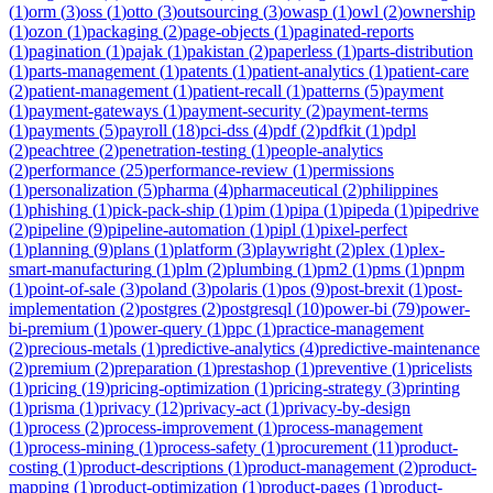
(
1
)
orm
(
3
)
oss
(
1
)
otto
(
3
)
outsourcing
(
3
)
owasp
(
1
)
owl
(
2
)
ownership
(
1
)
ozon
(
1
)
packaging
(
2
)
page-objects
(
1
)
paginated-reports
(
1
)
pagination
(
1
)
pajak
(
1
)
pakistan
(
2
)
paperless
(
1
)
parts-distribution
(
1
)
parts-management
(
1
)
patents
(
1
)
patient-analytics
(
1
)
patient-care
(
2
)
patient-management
(
1
)
patient-recall
(
1
)
patterns
(
5
)
payment
(
1
)
payment-gateways
(
1
)
payment-security
(
2
)
payment-terms
(
1
)
payments
(
5
)
payroll
(
18
)
pci-dss
(
4
)
pdf
(
2
)
pdfkit
(
1
)
pdpl
(
2
)
peachtree
(
2
)
penetration-testing
(
1
)
people-analytics
(
2
)
performance
(
25
)
performance-review
(
1
)
permissions
(
1
)
personalization
(
5
)
pharma
(
4
)
pharmaceutical
(
2
)
philippines
(
1
)
phishing
(
1
)
pick-pack-ship
(
1
)
pim
(
1
)
pipa
(
1
)
pipeda
(
1
)
pipedrive
(
2
)
pipeline
(
9
)
pipeline-automation
(
1
)
pipl
(
1
)
pixel-perfect
(
1
)
planning
(
9
)
plans
(
1
)
platform
(
3
)
playwright
(
2
)
plex
(
1
)
plex-
smart-manufacturing
(
1
)
plm
(
2
)
plumbing
(
1
)
pm2
(
1
)
pms
(
1
)
pnpm
(
1
)
point-of-sale
(
3
)
poland
(
3
)
polaris
(
1
)
pos
(
9
)
post-brexit
(
1
)
post-
implementation
(
2
)
postgres
(
2
)
postgresql
(
10
)
power-bi
(
79
)
power-
bi-premium
(
1
)
power-query
(
1
)
ppc
(
1
)
practice-management
(
2
)
precious-metals
(
1
)
predictive-analytics
(
4
)
predictive-maintenance
(
2
)
premium
(
2
)
preparation
(
1
)
prestashop
(
1
)
preventive
(
1
)
pricelists
(
1
)
pricing
(
19
)
pricing-optimization
(
1
)
pricing-strategy
(
3
)
printing
(
1
)
prisma
(
1
)
privacy
(
12
)
privacy-act
(
1
)
privacy-by-design
(
1
)
process
(
2
)
process-improvement
(
1
)
process-management
(
1
)
process-mining
(
1
)
process-safety
(
1
)
procurement
(
11
)
product-
costing
(
1
)
product-descriptions
(
1
)
product-management
(
2
)
product-
mapping
(
1
)
product-optimization
(
1
)
product-pages
(
1
)
product-