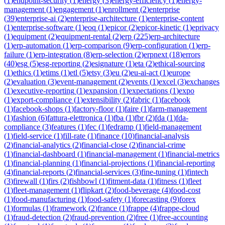
(
1
)
endpoint-security
(
1
)
energy
(
3
)
energy-efficiency
(
1
)
energy-
management
(
1
)
engagement
(
1
)
enrollment
(
2
)
enterprise
(
39
)
enterprise-ai
(
2
)
enterprise-architecture
(
1
)
enterprise-content
(
1
)
enterprise-software
(
1
)
eoq
(
1
)
epicor
(
2
)
epicor-kinetic
(
1
)
eprivacy
(
1
)
equipment
(
2
)
equipment-rental
(
2
)
erp
(
225
)
erp-architecture
(
1
)
erp-automation
(
1
)
erp-comparison
(
9
)
erp-configuration
(
1
)
erp-
failure
(
1
)
erp-integration
(
8
)
erp-selection
(
2
)
erpnext
(
18
)
errors
(
40
)
esg
(
5
)
esg-reporting
(
2
)
esignature
(
1
)
eta
(
2
)
ethical-sourcing
(
1
)
ethics
(
1
)
etims
(
1
)
etl
(
5
)
etsy
(
3
)
eu
(
2
)
eu-ai-act
(
1
)
europe
(
2
)
evaluation
(
3
)
event-management
(
2
)
events
(
1
)
excel
(
3
)
exchanges
(
1
)
executive-reporting
(
1
)
expansion
(
1
)
expectations
(
1
)
expo
(
1
)
export-compliance
(
1
)
extensibility
(
2
)
fabric
(
1
)
facebook
(
1
)
facebook-shops
(
1
)
factory-floor
(
1
)
faire
(
1
)
farm-management
(
1
)
fashion
(
6
)
fattura-elettronica
(
1
)
fba
(
1
)
fbr
(
2
)
fda
(
1
)
fda-
compliance
(
3
)
features
(
1
)
fec
(
1
)
fedramp
(
1
)
field-management
(
1
)
field-service
(
1
)
fill-rate
(
1
)
finance
(
10
)
financial-analysis
(
2
)
financial-analytics
(
2
)
financial-close
(
2
)
financial-crime
(
1
)
financial-dashboard
(
1
)
financial-management
(
1
)
financial-metrics
(
1
)
financial-planning
(
1
)
financial-projections
(
1
)
financial-reporting
(
4
)
financial-reports
(
2
)
financial-services
(
3
)
fine-tuning
(
1
)
fintech
(
3
)
firewall
(
1
)
firs
(
2
)
fishbowl
(
1
)
fitment-data
(
1
)
fitness
(
1
)
fleet
(
1
)
fleet-management
(
1
)
flipkart
(
2
)
food-beverage
(
4
)
food-cost
(
1
)
food-manufacturing
(
1
)
food-safety
(
1
)
forecasting
(
9
)
forex
(
1
)
formulas
(
1
)
framework
(
2
)
france
(
1
)
frappe
(
4
)
frappe-cloud
(
1
)
fraud-detection
(
2
)
fraud-prevention
(
2
)
free
(
1
)
free-accounting