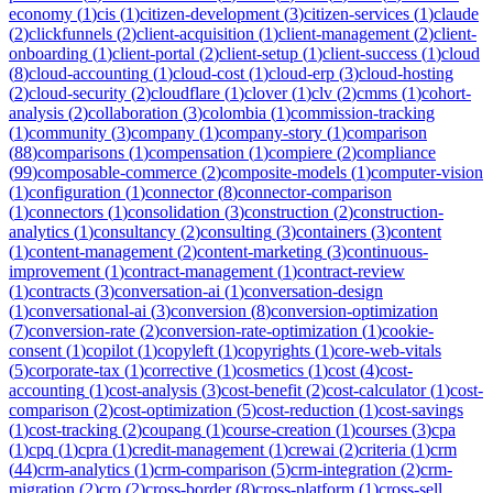
economy
(
1
)
cis
(
1
)
citizen-development
(
3
)
citizen-services
(
1
)
claude
(
2
)
clickfunnels
(
2
)
client-acquisition
(
1
)
client-management
(
2
)
client-
onboarding
(
1
)
client-portal
(
2
)
client-setup
(
1
)
client-success
(
1
)
cloud
(
8
)
cloud-accounting
(
1
)
cloud-cost
(
1
)
cloud-erp
(
3
)
cloud-hosting
(
2
)
cloud-security
(
2
)
cloudflare
(
1
)
clover
(
1
)
clv
(
2
)
cmms
(
1
)
cohort-
analysis
(
2
)
collaboration
(
3
)
colombia
(
1
)
commission-tracking
(
1
)
community
(
3
)
company
(
1
)
company-story
(
1
)
comparison
(
88
)
comparisons
(
1
)
compensation
(
1
)
compiere
(
2
)
compliance
(
99
)
composable-commerce
(
2
)
composite-models
(
1
)
computer-vision
(
1
)
configuration
(
1
)
connector
(
8
)
connector-comparison
(
1
)
connectors
(
1
)
consolidation
(
3
)
construction
(
2
)
construction-
analytics
(
1
)
consultancy
(
2
)
consulting
(
3
)
containers
(
3
)
content
(
1
)
content-management
(
2
)
content-marketing
(
3
)
continuous-
improvement
(
1
)
contract-management
(
1
)
contract-review
(
1
)
contracts
(
3
)
conversation-ai
(
1
)
conversation-design
(
1
)
conversational-ai
(
3
)
conversion
(
8
)
conversion-optimization
(
7
)
conversion-rate
(
2
)
conversion-rate-optimization
(
1
)
cookie-
consent
(
1
)
copilot
(
1
)
copyleft
(
1
)
copyrights
(
1
)
core-web-vitals
(
5
)
corporate-tax
(
1
)
corrective
(
1
)
cosmetics
(
1
)
cost
(
4
)
cost-
accounting
(
1
)
cost-analysis
(
3
)
cost-benefit
(
2
)
cost-calculator
(
1
)
cost-
comparison
(
2
)
cost-optimization
(
5
)
cost-reduction
(
1
)
cost-savings
(
1
)
cost-tracking
(
2
)
coupang
(
1
)
course-creation
(
1
)
courses
(
3
)
cpa
(
1
)
cpq
(
1
)
cpra
(
1
)
credit-management
(
1
)
crewai
(
2
)
criteria
(
1
)
crm
(
44
)
crm-analytics
(
1
)
crm-comparison
(
5
)
crm-integration
(
2
)
crm-
migration
(
2
)
cro
(
2
)
cross-border
(
8
)
cross-platform
(
1
)
cross-sell