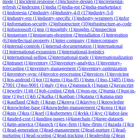
mode
(
1
)
incident-response
(
3
)
inclusive-design
(
1
)
incremental-
refresh
(
2
)
indexing
(
1
)
india
(
5
)
india-gst
(
2
)
india-marketplace
(
1
)
indonesia
(
2
)
industry
(
4
)
industry-4-0
(
17
)
industry-5-0
(
1
)
industry-erp
(
1
)
industry-specific
(
1
)
industry-wrappers
(
1
)
infor
(
1
)
information-security
(
2
)
infrastructure
(
10
)
infrastructure-as-code
(
1
)
infusionsoft
(
1
)
inp
(
1
)
insightly
(
1
)
insights
(
2
)
inspection
(
1
)
instagram
(
1
)
instagram-shopping
(
2
)
installation
(
1
)
integration
(
63
)
intellectual-property
(
1
)
inter-company
(
1
)
intercompany
(
4
)
internal-controls
(
1
)
internal-documentation
(
1
)
international
(
11
)
international-expansion
(
1
)
international-logistics
(
1
)
international-selling
(
2
)
international-trade
(
1
)
internationalization
(
2
)
intranet
(
1
)
inventory
(
33
)
inventory-analytics
(
1
)
inventory-
forecasting
(
1
)
inventory-management
(
5
)
inventory-optimization
(
1
)
inventory-sync
(
4
)
invoice-processing
(
2
)
invoices
(
1
)
invoicing
(
1
)
ios-android
(
1
)
iot
(
11
)
iqms
(
1
)
isa-95
(
1
)
isms
(
1
)
iso-13485
(
1
)
iso-
27001
(
3
)
iso-9001
(
1
)
italy
(
1
)
iva
(
2
)
jamstack
(
1
)
japan
(
2
)
javascript
(
1
)
jewelry
(
1
)
jit
(
1
)
job-costing
(
2
)
jpk
(
1
)
json-rpc
(
2
)
jumia
(
1
)
just-in-
time
(
1
)
jwt
(
1
)
k6
(
2
)
kafka
(
1
)
kanban
(
3
)
katana
(
1
)
katana-mrp
(
1
)
kaufland
(
2
)
kdv
(
1
)
keap
(
2
)
kenya
(
1
)
klaviyo
(
1
)
knowledge
(
1
)
knowledge-base
(
4
)
knowledge-management
(
2
)
korea
(
1
)
kpi
(
3
)
kpis
(
3
)
kra
(
1
)
ksef
(
1
)
kubernetes
(
1
)
kvkk
(
1
)
kyc
(
1
)
labor-law
(
1
)
landed-cost
(
1
)
landing-pages
(
4
)
langchain
(
3
)
large-datasets
(
1
)
latin-america
(
3
)
launch
(
1
)
law-firm
(
1
)
law-firms
(
1
)
lazada
(
1
)
lcp
(
1
)
lead-generation
(
3
)
lead-management
(
2
)
lead-nurture
(
1
)
lead-
nurturing
(
1
)
lead-scoring
(
2
)
lead-tracking
(
1
)
leadership
(
2
)
lean