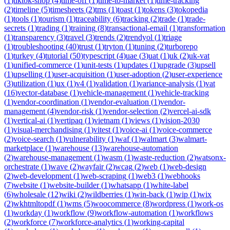
(
1
)
tiktok-shop
(
4
)
time-off
(
1
)
time-to-market
(
1
)
time-tracking
(
2
)
timeline
(
5
)
timesheets
(
2
)
tms
(
1
)
toast
(
1
)
tokens
(
3
)
tokopedia
(
1
)
tools
(
1
)
tourism
(
1
)
traceability
(
6
)
tracking
(
2
)
trade
(
1
)
trade-
secrets
(
1
)
trading
(
1
)
training
(
8
)
transactional-email
(
1
)
transformation
(
1
)
transparency
(
3
)
travel
(
3
)
trends
(
2
)
trendyol
(
1
)
triage
(
1
)
troubleshooting
(
40
)
trust
(
1
)
tryton
(
1
)
tuning
(
2
)
turborepo
(
1
)
turkey
(
4
)
tutorial
(
50
)
typescript
(
4
)
uae
(
3
)
uat
(
1
)
uk
(
2
)
uk-vat
(
1
)
unified-commerce
(
1
)
unit-tests
(
1
)
updates
(
1
)
upgrade
(
3
)
upsell
(
1
)
upselling
(
1
)
user-acquisition
(
1
)
user-adoption
(
2
)
user-experience
(
3
)
utilization
(
1
)
ux
(
1
)
v4
(
1
)
validation
(
1
)
variance-analysis
(
1
)
vat
(
16
)
vector-database
(
1
)
vehicle-management
(
1
)
vehicle-tracking
(
1
)
vendor-coordination
(
1
)
vendor-evaluation
(
1
)
vendor-
management
(
4
)
vendor-risk
(
1
)
vendor-selection
(
2
)
vercel-ai-sdk
(
1
)
vertical-ai
(
1
)
vertipaq
(
1
)
vietnam
(
1
)
views
(
1
)
vision-2030
(
1
)
visual-merchandising
(
1
)
vitest
(
1
)
voice-ai
(
1
)
voice-commerce
(
2
)
voice-search
(
1
)
vulnerability
(
1
)
waf
(
1
)
walmart
(
3
)
walmart-
marketplace
(
1
)
warehouse
(
13
)
warehouse-automation
(
2
)
warehouse-management
(
1
)
wasm
(
1
)
waste-reduction
(
2
)
watsonx-
orchestrate
(
1
)
wave
(
2
)
wayfair
(
2
)
wcag
(
2
)
web
(
1
)
web-design
(
2
)
web-development
(
1
)
web-scraping
(
1
)
web3
(
1
)
webhooks
(
7
)
website
(
1
)
website-builder
(
1
)
whatsapp
(
1
)
white-label
(
6
)
wholesale
(
12
)
wiki
(
2
)
wildberries
(
1
)
win-back
(
1
)
wip
(
1
)
wix
(
2
)
wkhtmltopdf
(
1
)
wms
(
5
)
woocommerce
(
8
)
wordpress
(
1
)
work-os
(
1
)
workday
(
1
)
workflow
(
9
)
workflow-automation
(
1
)
workflows
(
2
)
workforce
(
7
)
workforce-analytics
(
1
)
working-capital