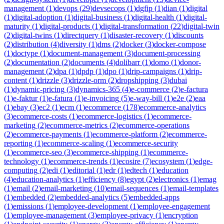
management
(
1
)
devops
(
29
)
devsecops
(
1
)
dgfip
(
1
)
dian
(
1
)
digital
(
1
)
digital-adoption
(
1
)
digital-business
(
1
)
digital-health
(
1
)
digital-
maturity
(
1
)
digital-products
(
1
)
digital-transformation
(
22
)
digital-twin
(
2
)
digital-twins
(
1
)
directquery
(
1
)
disaster-recovery
(
1
)
discounts
(
2
)
distribution
(
4
)
diversity
(
1
)
dms
(
2
)
docker
(
3
)
docker-compose
(
1
)
doctype
(
1
)
document-management
(
3
)
document-processing
(
2
)
documentation
(
2
)
documents
(
4
)
dolibarr
(
1
)
domo
(
1
)
donor-
management
(
2
)
dpa
(
1
)
dpdp
(
1
)
dpo
(
1
)
drip-campaigns
(
1
)
drip-
content
(
1
)
drizzle
(
3
)
drizzle-orm
(
2
)
dropshipping
(
3
)
dubai
(
1
)
dynamic-pricing
(
3
)
dynamics-365
(
4
)
e-commerce
(
2
)
e-factura
(
1
)
e-faktur
(
1
)
e-fatura
(
1
)
e-invoicing
(
5
)
e-way-bill
(
1
)
e2e
(
2
)
eaa
(
1
)
ebay
(
3
)
ec2
(
1
)
ecm
(
1
)
ecommerce
(
178
)
ecommerce-analytics
(
3
)
ecommerce-costs
(
1
)
ecommerce-logistics
(
1
)
ecommerce-
marketing
(
2
)
ecommerce-metrics
(
2
)
ecommerce-operations
(
2
)
ecommerce-payments
(
1
)
ecommerce-platform
(
2
)
ecommerce-
reporting
(
1
)
ecommerce-scaling
(
1
)
ecommerce-security
(
1
)
ecommerce-seo
(
3
)
ecommerce-shipping
(
1
)
ecommerce-
technology
(
1
)
ecommerce-trends
(
1
)
ecosire
(
7
)
ecosystem
(
1
)
edge-
computing
(
2
)
edi
(
1
)
editorial
(
1
)
edr
(
1
)
edtech
(
1
)
education
(
4
)
education-analytics
(
1
)
efficiency
(
8
)
egypt
(
2
)
electronics
(
1
)
emag
(
1
)
email
(
2
)
email-marketing
(
10
)
email-sequences
(
1
)
email-templates
(
1
)
embedded
(
2
)
embedded-analytics
(
5
)
embedded-apps
(
1
)
emissions
(
1
)
employee-development
(
1
)
employee-engagement
(
1
)
employee-management
(
3
)
employee-privacy
(
1
)
encryption