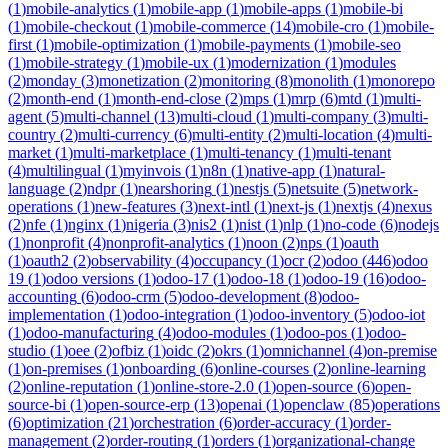
(
1
)
mobile-analytics
(
1
)
mobile-app
(
1
)
mobile-apps
(
1
)
mobile-bi
(
1
)
mobile-checkout
(
1
)
mobile-commerce
(
14
)
mobile-cro
(
1
)
mobile-
first
(
1
)
mobile-optimization
(
1
)
mobile-payments
(
1
)
mobile-seo
(
1
)
mobile-strategy
(
1
)
mobile-ux
(
1
)
modernization
(
1
)
modules
(
2
)
monday
(
3
)
monetization
(
2
)
monitoring
(
8
)
monolith
(
1
)
monorepo
(
2
)
month-end
(
1
)
month-end-close
(
2
)
mps
(
1
)
mrp
(
6
)
mtd
(
1
)
multi-
agent
(
5
)
multi-channel
(
13
)
multi-cloud
(
1
)
multi-company
(
3
)
multi-
country
(
2
)
multi-currency
(
6
)
multi-entity
(
2
)
multi-location
(
4
)
multi-
market
(
1
)
multi-marketplace
(
1
)
multi-tenancy
(
1
)
multi-tenant
(
4
)
multilingual
(
1
)
myinvois
(
1
)
n8n
(
1
)
native-app
(
1
)
natural-
language
(
2
)
ndpr
(
1
)
nearshoring
(
1
)
nestjs
(
5
)
netsuite
(
5
)
network-
operations
(
1
)
new-features
(
3
)
next-intl
(
1
)
next-js
(
1
)
nextjs
(
4
)
nexus
(
2
)
nfe
(
1
)
nginx
(
1
)
nigeria
(
3
)
nis2
(
1
)
nist
(
1
)
nlp
(
1
)
no-code
(
6
)
nodejs
(
1
)
nonprofit
(
4
)
nonprofit-analytics
(
1
)
noon
(
2
)
nps
(
1
)
oauth
(
1
)
oauth2
(
2
)
observability
(
4
)
occupancy
(
1
)
ocr
(
2
)
odoo
(
446
)
odoo
19
(
1
)
odoo versions
(
1
)
odoo-17
(
1
)
odoo-18
(
1
)
odoo-19
(
16
)
odoo-
accounting
(
6
)
odoo-crm
(
5
)
odoo-development
(
8
)
odoo-
implementation
(
1
)
odoo-integration
(
1
)
odoo-inventory
(
5
)
odoo-iot
(
1
)
odoo-manufacturing
(
4
)
odoo-modules
(
1
)
odoo-pos
(
1
)
odoo-
studio
(
1
)
oee
(
2
)
ofbiz
(
1
)
oidc
(
2
)
okrs
(
1
)
omnichannel
(
4
)
on-premise
(
1
)
on-premises
(
1
)
onboarding
(
6
)
online-courses
(
2
)
online-learning
(
2
)
online-reputation
(
1
)
online-store-2.0
(
1
)
open-source
(
6
)
open-
source-bi
(
1
)
open-source-erp
(
13
)
openai
(
1
)
openclaw
(
85
)
operations
(
6
)
optimization
(
21
)
orchestration
(
6
)
order-accuracy
(
1
)
order-
management
(
2
)
order-routing
(
1
)
orders
(
1
)
organizational-change