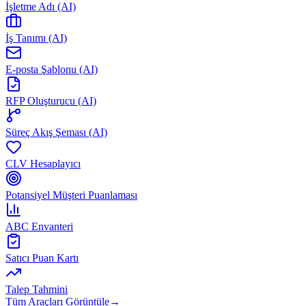
İşletme Adı (AI)
İş Tanımı (AI)
E-posta Şablonu (AI)
RFP Oluşturucu (AI)
Süreç Akış Şeması (AI)
CLV Hesaplayıcı
Potansiyel Müşteri Puanlaması
ABC Envanteri
Satıcı Puan Kartı
Talep Tahmini
Tüm Araçları Görüntüle
→