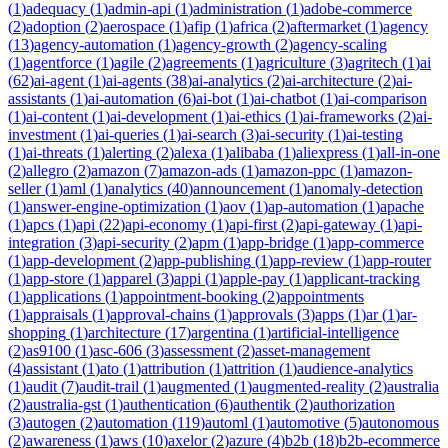
(
1
)
adequacy
(
1
)
admin-api
(
1
)
administration
(
1
)
adobe-commerce
(
2
)
adoption
(
2
)
aerospace
(
1
)
afip
(
1
)
africa
(
2
)
aftermarket
(
1
)
agency
(
13
)
agency-automation
(
1
)
agency-growth
(
2
)
agency-scaling
(
1
)
agentforce
(
1
)
agile
(
2
)
agreements
(
1
)
agriculture
(
3
)
agritech
(
1
)
ai
(
62
)
ai-agent
(
1
)
ai-agents
(
38
)
ai-analytics
(
2
)
ai-architecture
(
2
)
ai-
assistants
(
1
)
ai-automation
(
6
)
ai-bot
(
1
)
ai-chatbot
(
1
)
ai-comparison
(
1
)
ai-content
(
1
)
ai-development
(
1
)
ai-ethics
(
1
)
ai-frameworks
(
2
)
ai-
investment
(
1
)
ai-queries
(
1
)
ai-search
(
3
)
ai-security
(
1
)
ai-testing
(
1
)
ai-threats
(
1
)
alerting
(
2
)
alexa
(
1
)
alibaba
(
1
)
aliexpress
(
1
)
all-in-one
(
2
)
allegro
(
2
)
amazon
(
7
)
amazon-ads
(
1
)
amazon-ppc
(
1
)
amazon-
seller
(
1
)
aml
(
1
)
analytics
(
40
)
announcement
(
1
)
anomaly-detection
(
1
)
answer-engine-optimization
(
1
)
aov
(
1
)
ap-automation
(
1
)
apache
(
1
)
apcs
(
1
)
api
(
22
)
api-economy
(
1
)
api-first
(
2
)
api-gateway
(
1
)
api-
integration
(
3
)
api-security
(
2
)
apm
(
1
)
app-bridge
(
1
)
app-commerce
(
1
)
app-development
(
2
)
app-publishing
(
1
)
app-review
(
1
)
app-router
(
1
)
app-store
(
1
)
apparel
(
3
)
appi
(
1
)
apple-pay
(
1
)
applicant-tracking
(
1
)
applications
(
1
)
appointment-booking
(
2
)
appointments
(
1
)
appraisals
(
1
)
approval-chains
(
1
)
approvals
(
3
)
apps
(
1
)
ar
(
1
)
ar-
shopping
(
1
)
architecture
(
17
)
argentina
(
1
)
artificial-intelligence
(
2
)
as9100
(
1
)
asc-606
(
3
)
assessment
(
2
)
asset-management
(
4
)
assistant
(
1
)
ato
(
1
)
attribution
(
1
)
attrition
(
1
)
audience-analytics
(
1
)
audit
(
7
)
audit-trail
(
1
)
augmented
(
1
)
augmented-reality
(
2
)
australia
(
2
)
australia-gst
(
1
)
authentication
(
6
)
authentik
(
2
)
authorization
(
3
)
autogen
(
2
)
automation
(
119
)
automl
(
1
)
automotive
(
5
)
autonomous
(
2
)
awareness
(
1
)
aws
(
10
)
axelor
(
2
)
azure
(
4
)
b2b
(
18
)
b2b-ecommerce