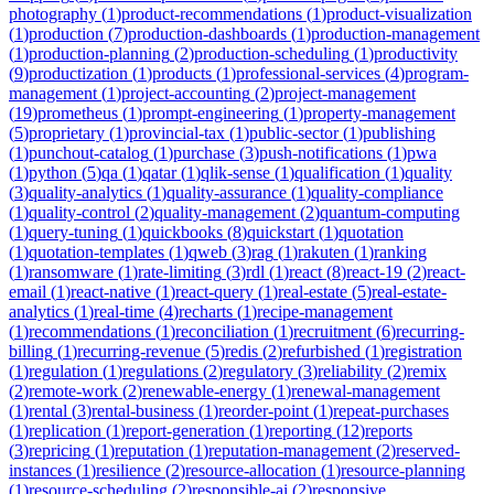
photography
(
1
)
product-recommendations
(
1
)
product-visualization
(
1
)
production
(
7
)
production-dashboards
(
1
)
production-management
(
1
)
production-planning
(
2
)
production-scheduling
(
1
)
productivity
(
9
)
productization
(
1
)
products
(
1
)
professional-services
(
4
)
program-
management
(
1
)
project-accounting
(
2
)
project-management
(
19
)
prometheus
(
1
)
prompt-engineering
(
1
)
property-management
(
5
)
proprietary
(
1
)
provincial-tax
(
1
)
public-sector
(
1
)
publishing
(
1
)
punchout-catalog
(
1
)
purchase
(
3
)
push-notifications
(
1
)
pwa
(
1
)
python
(
5
)
qa
(
1
)
qatar
(
1
)
qlik-sense
(
1
)
qualification
(
1
)
quality
(
3
)
quality-analytics
(
1
)
quality-assurance
(
1
)
quality-compliance
(
1
)
quality-control
(
2
)
quality-management
(
2
)
quantum-computing
(
1
)
query-tuning
(
1
)
quickbooks
(
8
)
quickstart
(
1
)
quotation
(
1
)
quotation-templates
(
1
)
qweb
(
3
)
rag
(
1
)
rakuten
(
1
)
ranking
(
1
)
ransomware
(
1
)
rate-limiting
(
3
)
rdl
(
1
)
react
(
8
)
react-19
(
2
)
react-
email
(
1
)
react-native
(
1
)
react-query
(
1
)
real-estate
(
5
)
real-estate-
analytics
(
1
)
real-time
(
4
)
recharts
(
1
)
recipe-management
(
1
)
recommendations
(
1
)
reconciliation
(
1
)
recruitment
(
6
)
recurring-
billing
(
1
)
recurring-revenue
(
5
)
redis
(
2
)
refurbished
(
1
)
registration
(
1
)
regulation
(
1
)
regulations
(
2
)
regulatory
(
3
)
reliability
(
2
)
remix
(
2
)
remote-work
(
2
)
renewable-energy
(
1
)
renewal-management
(
1
)
rental
(
3
)
rental-business
(
1
)
reorder-point
(
1
)
repeat-purchases
(
1
)
replication
(
1
)
report-generation
(
1
)
reporting
(
12
)
reports
(
3
)
repricing
(
1
)
reputation
(
1
)
reputation-management
(
2
)
reserved-
instances
(
1
)
resilience
(
2
)
resource-allocation
(
1
)
resource-planning
(
1
)
resource-scheduling
(
2
)
responsible-ai
(
2
)
responsive