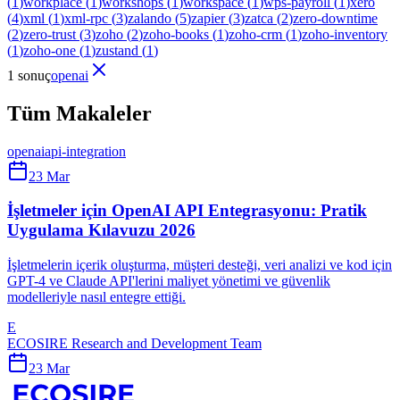
(
1
)
workplace
(
1
)
workshops
(
1
)
workspace
(
1
)
wps-payroll
(
1
)
xero
(
4
)
xml
(
1
)
xml-rpc
(
3
)
zalando
(
5
)
zapier
(
3
)
zatca
(
2
)
zero-downtime
(
2
)
zero-trust
(
3
)
zoho
(
2
)
zoho-books
(
1
)
zoho-crm
(
1
)
zoho-inventory
(
1
)
zoho-one
(
1
)
zustand
(
1
)
1 sonuç
openai
Tüm Makaleler
openai
api-integration
23 Mar
İşletmeler için OpenAI API Entegrasyonu: Pratik
Uygulama Kılavuzu 2026
İşletmelerin içerik oluşturma, müşteri desteği, veri analizi ve kod için
GPT-4 ve Claude API'lerini maliyet yönetimi ve güvenlik
modelleriyle nasıl entegre ettiği.
E
ECOSIRE Research and Development Team
23 Mar