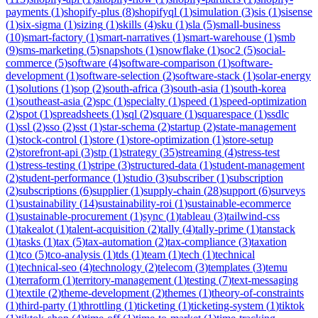
payments
(
1
)
shopify-plus
(
8
)
shopifyql
(
1
)
simulation
(
3
)
sis
(
1
)
sisense
(
1
)
six-sigma
(
1
)
sizing
(
1
)
skills
(
4
)
sku
(
1
)
sla
(
5
)
small-business
(
10
)
smart-factory
(
1
)
smart-narratives
(
1
)
smart-warehouse
(
1
)
smb
(
9
)
sms-marketing
(
5
)
snapshots
(
1
)
snowflake
(
1
)
soc2
(
5
)
social-
commerce
(
5
)
software
(
4
)
software-comparison
(
1
)
software-
development
(
1
)
software-selection
(
2
)
software-stack
(
1
)
solar-energy
(
1
)
solutions
(
1
)
sop
(
2
)
south-africa
(
3
)
south-asia
(
1
)
south-korea
(
1
)
southeast-asia
(
2
)
spc
(
1
)
specialty
(
1
)
speed
(
1
)
speed-optimization
(
2
)
spot
(
1
)
spreadsheets
(
1
)
sql
(
2
)
square
(
1
)
squarespace
(
1
)
ssdlc
(
1
)
ssl
(
2
)
sso
(
2
)
sst
(
1
)
star-schema
(
2
)
startup
(
2
)
state-management
(
1
)
stock-control
(
1
)
store
(
1
)
store-optimization
(
1
)
store-setup
(
2
)
storefront-api
(
3
)
stp
(
1
)
strategy
(
35
)
streaming
(
4
)
stress-test
(
1
)
stress-testing
(
1
)
stripe
(
3
)
structured-data
(
1
)
student-management
(
2
)
student-performance
(
1
)
studio
(
3
)
subscriber
(
1
)
subscription
(
2
)
subscriptions
(
6
)
supplier
(
1
)
supply-chain
(
28
)
support
(
6
)
surveys
(
1
)
sustainability
(
14
)
sustainability-roi
(
1
)
sustainable-ecommerce
(
1
)
sustainable-procurement
(
1
)
sync
(
1
)
tableau
(
3
)
tailwind-css
(
1
)
takealot
(
1
)
talent-acquisition
(
2
)
tally
(
4
)
tally-prime
(
1
)
tanstack
(
1
)
tasks
(
1
)
tax
(
5
)
tax-automation
(
2
)
tax-compliance
(
3
)
taxation
(
1
)
tco
(
5
)
tco-analysis
(
1
)
tds
(
1
)
team
(
1
)
tech
(
1
)
technical
(
1
)
technical-seo
(
4
)
technology
(
2
)
telecom
(
3
)
templates
(
3
)
temu
(
1
)
terraform
(
1
)
territory-management
(
1
)
testing
(
7
)
text-messaging
(
1
)
textile
(
2
)
theme-development
(
2
)
themes
(
1
)
theory-of-constraints
(
1
)
third-party
(
1
)
throttling
(
1
)
ticketing
(
1
)
ticketing-system
(
1
)
tiktok