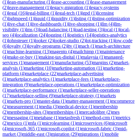
(
1
)
lean-manufacturing
(
1
)
lease-accounting
(
1
)
lease-management
(
2
)
leave-management
(
1
)
legacy-migration
(
1
)
legacy-systems
(
1
)
legal
(
16
)
legal-billing
(
1
)
legal-tech
(
1
)
lgpd
(
1
)
licensing
(
7
)
lightspeed
(
1
)
liquid
(
1
)
liquidity
(
1
)
listing
(
1
)
listing-optimization
(
1
)
live-chat
(
1
)
live-dashboards
(
1
)
live-shopping
(
1
)
llm
(
4
)
llm-
visibility
(
1
)
lms
(
3
)
load-balancing
(
1
)
load-testing
(
3
)
local
(
1
)
local-
seo
(
4
)
localization
(
24
)
logging
(
1
)
logistics
(
14
)
logistics-analytics
(
1
)
lohnsteuer
(
1
)
looker
(
2
)
looker-studio
(
2
)
lot-tracking
(
1
)
low-code
(
6
)
loyalty
(
3
)
loyalty-programs
(
2
)
ltv
(
1
)
mach
(
1
)
mach-architecture
(
1
)
machine-learning
(
13
)
magento
(
4
)
mailchimp
(
1
)
maintenance
(
4
)
make-or-buy
(
1
)
making-tax-digital
(
1
)
malaysia
(
1
)
managed-
services
(
1
)
management
(
1
)
manufacturing
(
53
)
margins
(
2
)
market-
analysis
(
1
)
marketing
(
10
)
marketing-automation
(
11
)
marketing-
platform
(
4
)
marketplace
(
22
)
marketplace-advertising
(
1
)
marketplace-analytics
(
1
)
marketplace-fees
(
1
)
marketplace-
integration
(
9
)
marketplace-operations
(
1
)
marketplace-optimization
(
1
)
marketplace-performance
(
1
)
marketplace-seller-operations
(
17
)
marketplace-selling
(
9
)
marketplace-strategy
(
1
)
markets
(
1
)
markets-pro
(
1
)
master-data
(
1
)
matter-management
(
1
)
mcommerce
(
2
)
measurement
(
1
)
media
(
3
)
medical-device
(
1
)
membership
(
2
)
membership-sites
(
3
)
memberships
(
1
)
mercadolibre
(
2
)
mes
(
2
)
messaging
(
1
)
metabase
(
1
)
metasfresh
(
1
)
method-crm
(
1
)
metrics
(
2
)
mexico
(
1
)
mfa
(
1
)
microlearning
(
1
)
microservices
(
6
)
microsoft
(
4
)
microsoft-365
(
1
)
microsoft-copilot
(
1
)
microsoft-fabric
(
3
)
mid-
market
(
3
)
middle-east
(
3
)
migration
(
29
)
migrations
(
1
)
mobile