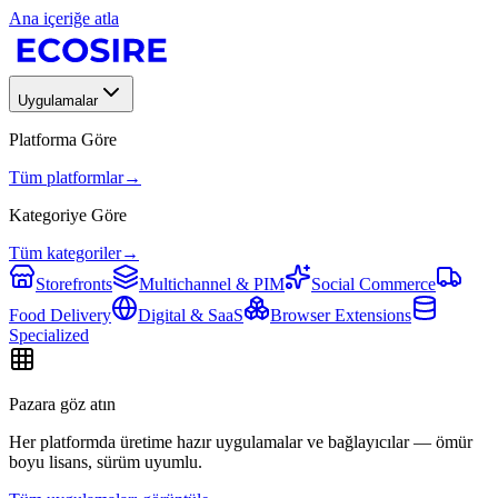
Ana içeriğe atla
Uygulamalar
Platforma Göre
Tüm platformlar
→
Kategoriye Göre
Tüm kategoriler
→
Storefronts
Multichannel & PIM
Social Commerce
Food Delivery
Digital & SaaS
Browser Extensions
Specialized
Pazara göz atın
Her platformda üretime hazır uygulamalar ve bağlayıcılar — ömür
boyu lisans, sürüm uyumlu.