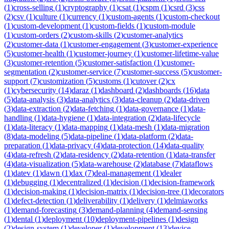
(
1
)
cross-selling
(
1
)
cryptography
(
1
)
csat
(
1
)
cspm
(
1
)
csrd
(
3
)
css
(
2
)
csv
(
1
)
culture
(
1
)
currency
(
1
)
custom-agents
(
1
)
custom-checkout
(
1
)
custom-development
(
1
)
custom-fields
(
1
)
custom-module
(
1
)
custom-orders
(
2
)
custom-skills
(
2
)
customer-analytics
(
2
)
customer-data
(
1
)
customer-engagement
(
3
)
customer-experience
(
5
)
customer-health
(
1
)
customer-journey
(
1
)
customer-lifetime-value
(
3
)
customer-retention
(
5
)
customer-satisfaction
(
1
)
customer-
segmentation
(
2
)
customer-service
(
7
)
customer-success
(
5
)
customer-
support
(
7
)
customization
(
5
)
customs
(
1
)
cutover
(
2
)
cx
(
1
)
cybersecurity
(
14
)
daraz
(
1
)
dashboard
(
2
)
dashboards
(
16
)
data
(
5
)
data-analysis
(
3
)
data-analytics
(
3
)
data-cleanup
(
2
)
data-driven
(
3
)
data-extraction
(
2
)
data-fetching
(
1
)
data-governance
(
1
)
data-
handling
(
1
)
data-hygiene
(
1
)
data-integration
(
2
)
data-lifecycle
(
1
)
data-literacy
(
1
)
data-mapping
(
1
)
data-mesh
(
1
)
data-migration
(
8
)
data-modeling
(
5
)
data-pipeline
(
1
)
data-platform
(
2
)
data-
preparation
(
1
)
data-privacy
(
4
)
data-protection
(
14
)
data-quality
(
4
)
data-refresh
(
2
)
data-residency
(
2
)
data-retention
(
1
)
data-transfer
(
4
)
data-visualization
(
5
)
data-warehouse
(
2
)
database
(
7
)
dataflows
(
1
)
datev
(
1
)
dawn
(
1
)
dax
(
7
)
deal-management
(
1
)
dealer
(
1
)
debugging
(
1
)
decentralized
(
1
)
decision
(
1
)
decision-framework
(
1
)
decision-making
(
1
)
decision-matrix
(
1
)
decision-tree
(
1
)
decorators
(
1
)
defect-detection
(
1
)
deliverability
(
1
)
delivery
(
1
)
delmiaworks
(
1
)
demand-forecasting
(
3
)
demand-planning
(
4
)
demand-sensing
(
1
)
dental
(
1
)
deployment
(
10
)
deployment-pipelines
(
1
)
design
(
2
)
design-system
(
1
)
developer
(
1
)
development
(
13
)
device-