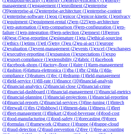
(
1
)
endpoint-security
(
1
)
energy
(
3
)
energy-efficiency
(
1
)
energy-
management
(
1
)
engagement
(
1
)
enrollment
(
2
)
enterprise
(
39
)
enterprise-ai
(
2
)
enterprise-architecture
(
1
)
enterprise-content
(
1
)
enterprise-software
(
1
)
eoq
(
1
)
epicor
(
2
)
epicor-kinetic
(
1
)
eprivacy
(
1
)
equipment
(
2
)
equipment-rental
(
2
)
erp
(
225
)
erp-architecture
(
1
)
erp-automation
(
1
)
erp-comparison
(
9
)
erp-configuration
(
1
)
erp-
failure
(
1
)
erp-integration
(
8
)
erp-selection
(
2
)
erpnext
(
18
)
errors
(
40
)
esg
(
5
)
esg-reporting
(
2
)
esignature
(
1
)
eta
(
2
)
ethical-sourcing
(
1
)
ethics
(
1
)
etims
(
1
)
etl
(
5
)
etsy
(
3
)
eu
(
2
)
eu-ai-act
(
1
)
europe
(
2
)
evaluation
(
3
)
event-management
(
2
)
events
(
1
)
excel
(
3
)
exchanges
(
1
)
executive-reporting
(
1
)
expansion
(
1
)
expectations
(
1
)
expo
(
1
)
export-compliance
(
1
)
extensibility
(
2
)
fabric
(
1
)
facebook
(
1
)
facebook-shops
(
1
)
factory-floor
(
1
)
faire
(
1
)
farm-management
(
1
)
fashion
(
6
)
fattura-elettronica
(
1
)
fba
(
1
)
fbr
(
2
)
fda
(
1
)
fda-
compliance
(
3
)
features
(
1
)
fec
(
1
)
fedramp
(
1
)
field-management
(
1
)
field-service
(
1
)
fill-rate
(
1
)
finance
(
10
)
financial-analysis
(
2
)
financial-analytics
(
2
)
financial-close
(
2
)
financial-crime
(
1
)
financial-dashboard
(
1
)
financial-management
(
1
)
financial-metrics
(
1
)
financial-planning
(
1
)
financial-projections
(
1
)
financial-reporting
(
4
)
financial-reports
(
2
)
financial-services
(
3
)
fine-tuning
(
1
)
fintech
(
3
)
firewall
(
1
)
firs
(
2
)
fishbowl
(
1
)
fitment-data
(
1
)
fitness
(
1
)
fleet
(
1
)
fleet-management
(
1
)
flipkart
(
2
)
food-beverage
(
4
)
food-cost
(
1
)
food-manufacturing
(
1
)
food-safety
(
1
)
forecasting
(
9
)
forex
(
1
)
formulas
(
1
)
framework
(
2
)
france
(
1
)
frappe
(
4
)
frappe-cloud
(
1
)
fraud-detection
(
2
)
fraud-prevention
(
2
)
free
(
1
)
free-accounting