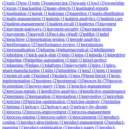
(
1
)
orm
(
3
)
oss
(
1
)
otto
(
3
)
outsourcing
(
3
)
owasp
(
1
)
owl
(
2
)
ownership
(
1
)
ozon
(
1
)
packaging
(
2
)
page-objects
(
1
)
paginated-reports
(
1
)
pagination
(
1
)
pajak
(
1
)
pakistan
(
2
)
paperless
(
1
)
parts-distribution
(
1
)
parts-management
(
1
)
patents
(
1
)
patient-analytics
(
1
)
patient-care
(
2
)
patient-management
(
1
)
patient-recall
(
1
)
patterns
(
5
)
payment
(
1
)
payment-gateways
(
1
)
payment-security
(
2
)
payment-terms
(
1
)
payments
(
5
)
payroll
(
18
)
pci-dss
(
4
)
pdf
(
2
)
pdfkit
(
1
)
pdpl
(
2
)
peachtree
(
2
)
penetration-testing
(
1
)
people-analytics
(
2
)
performance
(
25
)
performance-review
(
1
)
permissions
(
1
)
personalization
(
5
)
pharma
(
4
)
pharmaceutical
(
2
)
philippines
(
1
)
phishing
(
1
)
pick-pack-ship
(
1
)
pim
(
1
)
pipa
(
1
)
pipeda
(
1
)
pipedrive
(
2
)
pipeline
(
9
)
pipeline-automation
(
1
)
pipl
(
1
)
pixel-perfect
(
1
)
planning
(
9
)
plans
(
1
)
platform
(
3
)
playwright
(
2
)
plex
(
1
)
plex-
smart-manufacturing
(
1
)
plm
(
2
)
plumbing
(
1
)
pm2
(
1
)
pms
(
1
)
pnpm
(
1
)
point-of-sale
(
3
)
poland
(
3
)
polaris
(
1
)
pos
(
9
)
post-brexit
(
1
)
post-
implementation
(
2
)
postgres
(
2
)
postgresql
(
10
)
power-bi
(
79
)
power-
bi-premium
(
1
)
power-query
(
1
)
ppc
(
1
)
practice-management
(
2
)
precious-metals
(
1
)
predictive-analytics
(
4
)
predictive-maintenance
(
2
)
premium
(
2
)
preparation
(
1
)
prestashop
(
1
)
preventive
(
1
)
pricelists
(
1
)
pricing
(
19
)
pricing-optimization
(
1
)
pricing-strategy
(
3
)
printing
(
1
)
prisma
(
1
)
privacy
(
12
)
privacy-act
(
1
)
privacy-by-design
(
1
)
process
(
2
)
process-improvement
(
1
)
process-management
(
1
)
process-mining
(
1
)
process-safety
(
1
)
procurement
(
11
)
product-
costing
(
1
)
product-descriptions
(
1
)
product-management
(
2
)
product-
mapping
(
1
)
product-optimization
(
1
)
product-pages
(
1
)
product-