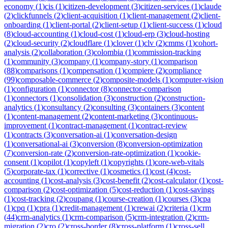
economy
(
1
)
cis
(
1
)
citizen-development
(
3
)
citizen-services
(
1
)
claude
(
2
)
clickfunnels
(
2
)
client-acquisition
(
1
)
client-management
(
2
)
client-
onboarding
(
1
)
client-portal
(
2
)
client-setup
(
1
)
client-success
(
1
)
cloud
(
8
)
cloud-accounting
(
1
)
cloud-cost
(
1
)
cloud-erp
(
3
)
cloud-hosting
(
2
)
cloud-security
(
2
)
cloudflare
(
1
)
clover
(
1
)
clv
(
2
)
cmms
(
1
)
cohort-
analysis
(
2
)
collaboration
(
3
)
colombia
(
1
)
commission-tracking
(
1
)
community
(
3
)
company
(
1
)
company-story
(
1
)
comparison
(
88
)
comparisons
(
1
)
compensation
(
1
)
compiere
(
2
)
compliance
(
99
)
composable-commerce
(
2
)
composite-models
(
1
)
computer-vision
(
1
)
configuration
(
1
)
connector
(
8
)
connector-comparison
(
1
)
connectors
(
1
)
consolidation
(
3
)
construction
(
2
)
construction-
analytics
(
1
)
consultancy
(
2
)
consulting
(
3
)
containers
(
3
)
content
(
1
)
content-management
(
2
)
content-marketing
(
3
)
continuous-
improvement
(
1
)
contract-management
(
1
)
contract-review
(
1
)
contracts
(
3
)
conversation-ai
(
1
)
conversation-design
(
1
)
conversational-ai
(
3
)
conversion
(
8
)
conversion-optimization
(
7
)
conversion-rate
(
2
)
conversion-rate-optimization
(
1
)
cookie-
consent
(
1
)
copilot
(
1
)
copyleft
(
1
)
copyrights
(
1
)
core-web-vitals
(
5
)
corporate-tax
(
1
)
corrective
(
1
)
cosmetics
(
1
)
cost
(
4
)
cost-
accounting
(
1
)
cost-analysis
(
3
)
cost-benefit
(
2
)
cost-calculator
(
1
)
cost-
comparison
(
2
)
cost-optimization
(
5
)
cost-reduction
(
1
)
cost-savings
(
1
)
cost-tracking
(
2
)
coupang
(
1
)
course-creation
(
1
)
courses
(
3
)
cpa
(
1
)
cpq
(
1
)
cpra
(
1
)
credit-management
(
1
)
crewai
(
2
)
criteria
(
1
)
crm
(
44
)
crm-analytics
(
1
)
crm-comparison
(
5
)
crm-integration
(
2
)
crm-
migration
(
2
)
cro
(
2
)
cross-border
(
8
)
cross-platform
(
1
)
cross-sell