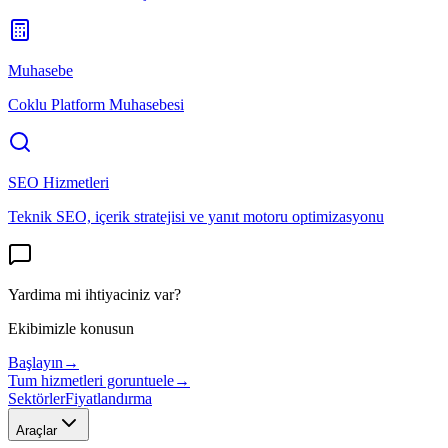
Muhasebe
Coklu Platform Muhasebesi
SEO Hizmetleri
Teknik SEO, içerik stratejisi ve yanıt motoru optimizasyonu
Yardima mi ihtiyaciniz var?
Ekibimizle konusun
Başlayın
→
Tum hizmetleri goruntuele
→
Sektörler
Fiyatlandırma
Araçlar