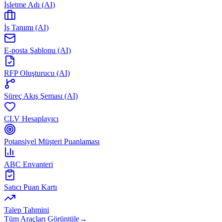
İşletme Adı (AI)
İş Tanımı (AI)
E-posta Şablonu (AI)
RFP Oluşturucu (AI)
Süreç Akış Şeması (AI)
CLV Hesaplayıcı
Potansiyel Müşteri Puanlaması
ABC Envanteri
Satıcı Puan Kartı
Talep Tahmini
Tüm Araçları Görüntüle
→