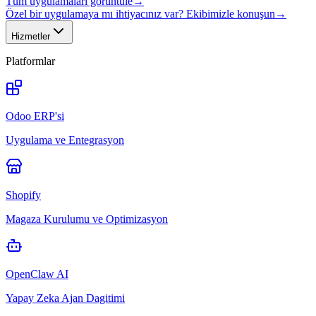
Tüm uygulamaları görüntüle
→
Özel bir uygulamaya mı ihtiyacınız var? Ekibimizle konuşun
→
Hizmetler
Platformlar
Odoo ERP'si
Uygulama ve Entegrasyon
Shopify
Magaza Kurulumu ve Optimizasyon
OpenClaw AI
Yapay Zeka Ajan Dagitimi