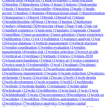
(
1
)
tiktok-shop
(
4
)
time-off
(
1
)
time-to-market
(
1
)
time-tracking
(
2
)
timeline
(
5
)
timesheets
(
2
)
tms
(
1
)
toast
(
1
)
tokens
(
3
)
tokopedia
(
1
)
tools
(
1
)
tourism
(
1
)
traceability
(
6
)
tracking
(
2
)
trade
(
1
)
trade-
secrets
(
1
)
trading
(
1
)
training
(
8
)
transactional-email
(
1
)
transformation
(
1
)
transparency
(
3
)
travel
(
3
)
trends
(
2
)
trendyol
(
1
)
triage
(
1
)
troubleshooting
(
40
)
trust
(
1
)
tryton
(
1
)
tuning
(
2
)
turborepo
(
1
)
turkey
(
4
)
tutorial
(
50
)
typescript
(
4
)
uae
(
3
)
uat
(
1
)
uk
(
2
)
uk-vat
(
1
)
unified-commerce
(
1
)
unit-tests
(
1
)
updates
(
1
)
upgrade
(
3
)
upsell
(
1
)
upselling
(
1
)
user-acquisition
(
1
)
user-adoption
(
2
)
user-experience
(
3
)
utilization
(
1
)
ux
(
1
)
v4
(
1
)
validation
(
1
)
variance-analysis
(
1
)
vat
(
16
)
vector-database
(
1
)
vehicle-management
(
1
)
vehicle-tracking
(
1
)
vendor-coordination
(
1
)
vendor-evaluation
(
1
)
vendor-
management
(
4
)
vendor-risk
(
1
)
vendor-selection
(
2
)
vercel-ai-sdk
(
1
)
vertical-ai
(
1
)
vertipaq
(
1
)
vietnam
(
1
)
views
(
1
)
vision-2030
(
1
)
visual-merchandising
(
1
)
vitest
(
1
)
voice-ai
(
1
)
voice-commerce
(
2
)
voice-search
(
1
)
vulnerability
(
1
)
waf
(
1
)
walmart
(
3
)
walmart-
marketplace
(
1
)
warehouse
(
13
)
warehouse-automation
(
2
)
warehouse-management
(
1
)
wasm
(
1
)
waste-reduction
(
2
)
watsonx-
orchestrate
(
1
)
wave
(
2
)
wayfair
(
2
)
wcag
(
2
)
web
(
1
)
web-design
(
2
)
web-development
(
1
)
web-scraping
(
1
)
web3
(
1
)
webhooks
(
7
)
website
(
1
)
website-builder
(
1
)
whatsapp
(
1
)
white-label
(
6
)
wholesale
(
12
)
wiki
(
2
)
wildberries
(
1
)
win-back
(
1
)
wip
(
1
)
wix
(
2
)
wkhtmltopdf
(
1
)
wms
(
5
)
woocommerce
(
8
)
wordpress
(
1
)
work-os
(
1
)
workday
(
1
)
workflow
(
9
)
workflow-automation
(
1
)
workflows
(
2
)
workforce
(
7
)
workforce-analytics
(
1
)
working-capital