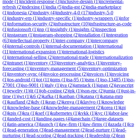
mode
(
1
)
incident-response
(
3
)
inclusive-design
(
1
)
incremental-
refresh
(
2
)
indexing
(
1
)
india
(
5
)
india-gst
(
2
)
india-marketplace
(
1
)
indonesia
(
2
)
industry
(
4
)
industry-4-0
(
17
)
industry-5-0
(
1
)
industry-erp
(
1
)
industry-specific
(
1
)
industry-wrappers
(
1
)
infor
(
1
)
information-security
(
2
)
infrastructure
(
10
)
infrastructure-as-code
(
1
)
infusionsoft
(
1
)
inp
(
1
)
insightly
(
1
)
insights
(
2
)
inspection
(
1
)
instagram
(
1
)
instagram-shopping
(
2
)
installation
(
1
)
integration
(
63
)
intellectual-property
(
1
)
inter-company
(
1
)
intercompany
(
4
)
internal-controls
(
1
)
internal-documentation
(
1
)
international
(
11
)
international-expansion
(
1
)
international-logistics
(
1
)
international-selling
(
2
)
international-trade
(
1
)
internationalization
(
2
)
intranet
(
1
)
inventory
(
33
)
inventory-analytics
(
1
)
inventory-
forecasting
(
1
)
inventory-management
(
5
)
inventory-optimization
(
1
)
inventory-sync
(
4
)
invoice-processing
(
2
)
invoices
(
1
)
invoicing
(
1
)
ios-android
(
1
)
iot
(
11
)
iqms
(
1
)
isa-95
(
1
)
isms
(
1
)
iso-13485
(
1
)
iso-
27001
(
3
)
iso-9001
(
1
)
italy
(
1
)
iva
(
2
)
jamstack
(
1
)
japan
(
2
)
javascript
(
1
)
jewelry
(
1
)
jit
(
1
)
job-costing
(
2
)
jpk
(
1
)
json-rpc
(
2
)
jumia
(
1
)
just-in-
time
(
1
)
jwt
(
1
)
k6
(
2
)
kafka
(
1
)
kanban
(
3
)
katana
(
1
)
katana-mrp
(
1
)
kaufland
(
2
)
kdv
(
1
)
keap
(
2
)
kenya
(
1
)
klaviyo
(
1
)
knowledge
(
1
)
knowledge-base
(
4
)
knowledge-management
(
2
)
korea
(
1
)
kpi
(
3
)
kpis
(
3
)
kra
(
1
)
ksef
(
1
)
kubernetes
(
1
)
kvkk
(
1
)
kyc
(
1
)
labor-law
(
1
)
landed-cost
(
1
)
landing-pages
(
4
)
langchain
(
3
)
large-datasets
(
1
)
latin-america
(
3
)
launch
(
1
)
law-firm
(
1
)
law-firms
(
1
)
lazada
(
1
)
lcp
(
1
)
lead-generation
(
3
)
lead-management
(
2
)
lead-nurture
(
1
)
lead-
nurturing
(
1
)
lead-scoring
(
2
)
lead-tracking
(
1
)
leadership
(
2
)
lean