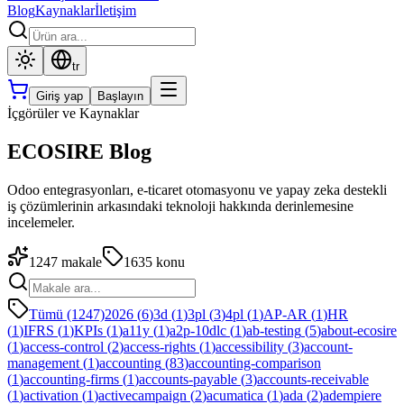
Blog
Kaynaklar
İletişim
tr
Giriş yap
Başlayın
İçgörüler ve Kaynaklar
ECOSIRE Blog
Odoo entegrasyonları, e-ticaret otomasyonu ve yapay zeka destekli
iş çözümlerinin arkasındaki teknoloji hakkında derinlemesine
incelemeler.
1247
makale
1635
konu
Tümü (1247)
2026
(
6
)
3d
(
1
)
3pl
(
3
)
4pl
(
1
)
AP-AR
(
1
)
HR
(
1
)
IFRS
(
1
)
KPIs
(
1
)
a11y
(
1
)
a2p-10dlc
(
1
)
ab-testing
(
5
)
about-ecosire
(
1
)
access-control
(
2
)
access-rights
(
1
)
accessibility
(
3
)
account-
management
(
1
)
accounting
(
83
)
accounting-comparison
(
1
)
accounting-firms
(
1
)
accounts-payable
(
3
)
accounts-receivable
(
1
)
activation
(
1
)
activecampaign
(
2
)
acumatica
(
1
)
ada
(
2
)
adempiere