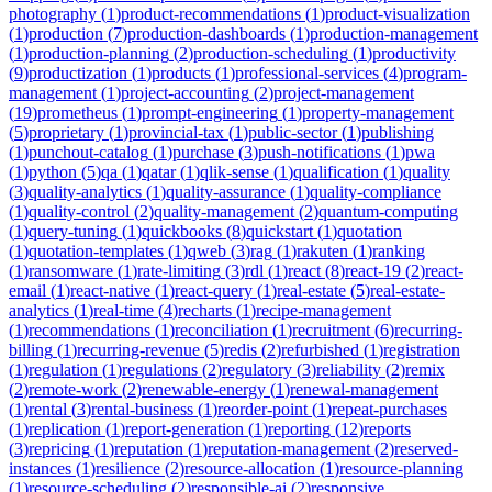
photography
(
1
)
product-recommendations
(
1
)
product-visualization
(
1
)
production
(
7
)
production-dashboards
(
1
)
production-management
(
1
)
production-planning
(
2
)
production-scheduling
(
1
)
productivity
(
9
)
productization
(
1
)
products
(
1
)
professional-services
(
4
)
program-
management
(
1
)
project-accounting
(
2
)
project-management
(
19
)
prometheus
(
1
)
prompt-engineering
(
1
)
property-management
(
5
)
proprietary
(
1
)
provincial-tax
(
1
)
public-sector
(
1
)
publishing
(
1
)
punchout-catalog
(
1
)
purchase
(
3
)
push-notifications
(
1
)
pwa
(
1
)
python
(
5
)
qa
(
1
)
qatar
(
1
)
qlik-sense
(
1
)
qualification
(
1
)
quality
(
3
)
quality-analytics
(
1
)
quality-assurance
(
1
)
quality-compliance
(
1
)
quality-control
(
2
)
quality-management
(
2
)
quantum-computing
(
1
)
query-tuning
(
1
)
quickbooks
(
8
)
quickstart
(
1
)
quotation
(
1
)
quotation-templates
(
1
)
qweb
(
3
)
rag
(
1
)
rakuten
(
1
)
ranking
(
1
)
ransomware
(
1
)
rate-limiting
(
3
)
rdl
(
1
)
react
(
8
)
react-19
(
2
)
react-
email
(
1
)
react-native
(
1
)
react-query
(
1
)
real-estate
(
5
)
real-estate-
analytics
(
1
)
real-time
(
4
)
recharts
(
1
)
recipe-management
(
1
)
recommendations
(
1
)
reconciliation
(
1
)
recruitment
(
6
)
recurring-
billing
(
1
)
recurring-revenue
(
5
)
redis
(
2
)
refurbished
(
1
)
registration
(
1
)
regulation
(
1
)
regulations
(
2
)
regulatory
(
3
)
reliability
(
2
)
remix
(
2
)
remote-work
(
2
)
renewable-energy
(
1
)
renewal-management
(
1
)
rental
(
3
)
rental-business
(
1
)
reorder-point
(
1
)
repeat-purchases
(
1
)
replication
(
1
)
report-generation
(
1
)
reporting
(
12
)
reports
(
3
)
repricing
(
1
)
reputation
(
1
)
reputation-management
(
2
)
reserved-
instances
(
1
)
resilience
(
2
)
resource-allocation
(
1
)
resource-planning
(
1
)
resource-scheduling
(
2
)
responsible-ai
(
2
)
responsive