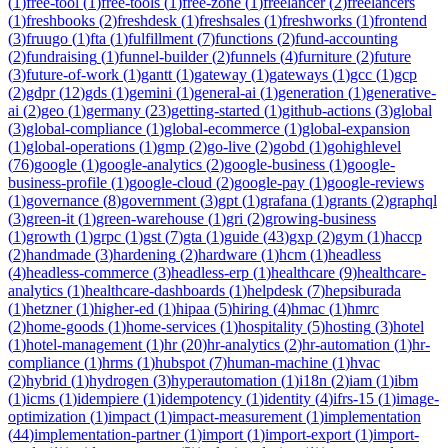
(
1
)
free-tool
(
1
)
free-tools
(
1
)
free-zone
(
1
)
freelancer
(
2
)
freelancers
(
1
)
freshbooks
(
2
)
freshdesk
(
1
)
freshsales
(
1
)
freshworks
(
1
)
frontend
(
3
)
fruugo
(
1
)
fta
(
1
)
fulfillment
(
7
)
functions
(
2
)
fund-accounting
(
2
)
fundraising
(
1
)
funnel-builder
(
2
)
funnels
(
4
)
furniture
(
2
)
future
(
3
)
future-of-work
(
1
)
gantt
(
1
)
gateway
(
1
)
gateways
(
1
)
gcc
(
1
)
gcp
(
2
)
gdpr
(
12
)
gds
(
1
)
gemini
(
1
)
general-ai
(
1
)
generation
(
1
)
generative-
ai
(
2
)
geo
(
1
)
germany
(
23
)
getting-started
(
1
)
github-actions
(
3
)
global
(
3
)
global-compliance
(
1
)
global-ecommerce
(
1
)
global-expansion
(
1
)
global-operations
(
1
)
gmp
(
2
)
go-live
(
2
)
gobd
(
1
)
gohighlevel
(
76
)
google
(
1
)
google-analytics
(
2
)
google-business
(
1
)
google-
business-profile
(
1
)
google-cloud
(
2
)
google-pay
(
1
)
google-reviews
(
1
)
governance
(
8
)
government
(
3
)
gpt
(
1
)
grafana
(
1
)
grants
(
2
)
graphql
(
3
)
green-it
(
1
)
green-warehouse
(
1
)
gri
(
2
)
growing-business
(
1
)
growth
(
1
)
grpc
(
1
)
gst
(
7
)
gta
(
1
)
guide
(
43
)
gxp
(
2
)
gym
(
1
)
haccp
(
2
)
handmade
(
3
)
hardening
(
2
)
hardware
(
1
)
hcm
(
1
)
headless
(
4
)
headless-commerce
(
3
)
headless-erp
(
1
)
healthcare
(
9
)
healthcare-
analytics
(
1
)
healthcare-dashboards
(
1
)
helpdesk
(
7
)
hepsiburada
(
1
)
hetzner
(
1
)
higher-ed
(
1
)
hipaa
(
5
)
hiring
(
4
)
hmac
(
1
)
hmrc
(
2
)
home-goods
(
1
)
home-services
(
1
)
hospitality
(
5
)
hosting
(
3
)
hotel
(
1
)
hotel-management
(
1
)
hr
(
20
)
hr-analytics
(
2
)
hr-automation
(
1
)
hr-
compliance
(
1
)
hrms
(
1
)
hubspot
(
7
)
human-machine
(
1
)
hvac
(
2
)
hybrid
(
1
)
hydrogen
(
3
)
hyperautomation
(
1
)
i18n
(
2
)
iam
(
1
)
ibm
(
1
)
icms
(
1
)
idempiere
(
1
)
idempotency
(
1
)
identity
(
4
)
ifrs-15
(
1
)
image-
optimization
(
1
)
impact
(
1
)
impact-measurement
(
1
)
implementation
(
44
)
implementation-partner
(
1
)
import
(
1
)
import-export
(
1
)
import-