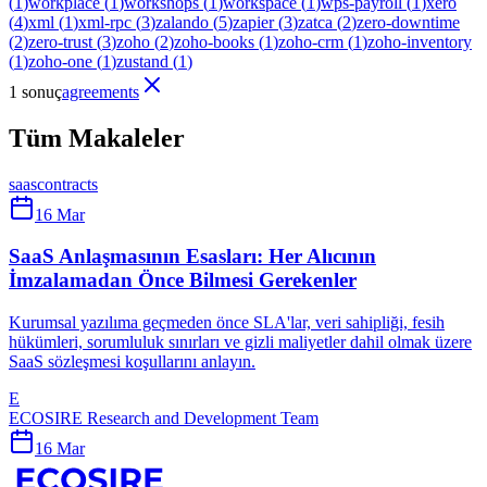
(
1
)
workplace
(
1
)
workshops
(
1
)
workspace
(
1
)
wps-payroll
(
1
)
xero
(
4
)
xml
(
1
)
xml-rpc
(
3
)
zalando
(
5
)
zapier
(
3
)
zatca
(
2
)
zero-downtime
(
2
)
zero-trust
(
3
)
zoho
(
2
)
zoho-books
(
1
)
zoho-crm
(
1
)
zoho-inventory
(
1
)
zoho-one
(
1
)
zustand
(
1
)
1 sonuç
agreements
Tüm Makaleler
saas
contracts
16 Mar
SaaS Anlaşmasının Esasları: Her Alıcının
İmzalamadan Önce Bilmesi Gerekenler
Kurumsal yazılıma geçmeden önce SLA'lar, veri sahipliği, fesih
hükümleri, sorumluluk sınırları ve gizli maliyetler dahil olmak üzere
SaaS sözleşmesi koşullarını anlayın.
E
ECOSIRE Research and Development Team
16 Mar