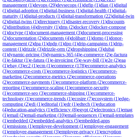
management
(
1
)
devops
(
29
)
devsecops
(
1
)
dgfip
(
1
)
dian
(
1
)
digital
(
1
)
digital-adoption
(
1
)
digital-business
(
1
)
digital-health
(
1
)
digital-
maturity
(
1
)
digital-products
(
1
)
digital-transformation
(
22
)
digital-twin
(
2
)
digital-twins
(
1
)
directquery
(
1
)
disaster-recovery
(
1
)
discounts
(
2
)
distribution
(
4
)
diversity
(
1
)
dms
(
2
)
docker
(
3
)
docker-compose
(
1
)
doctype
(
1
)
document-management
(
3
)
document-processing
(
2
)
documentation
(
2
)
documents
(
4
)
dolibarr
(
1
)
domo
(
1
)
donor-
management
(
2
)
dpa
(
1
)
dpdp
(
1
)
dpo
(
1
)
drip-campaigns
(
1
)
drip-
content
(
1
)
drizzle
(
3
)
drizzle-orm
(
2
)
dropshipping
(
3
)
dubai
(
1
)
dynamic-pricing
(
3
)
dynamics-365
(
4
)
e-commerce
(
2
)
e-factura
(
1
)
e-faktur
(
1
)
e-fatura
(
1
)
e-invoicing
(
5
)
e-way-bill
(
1
)
e2e
(
2
)
eaa
(
1
)
ebay
(
3
)
ec2
(
1
)
ecm
(
1
)
ecommerce
(
178
)
ecommerce-analytics
(
3
)
ecommerce-costs
(
1
)
ecommerce-logistics
(
1
)
ecommerce-
marketing
(
2
)
ecommerce-metrics
(
2
)
ecommerce-operations
(
2
)
ecommerce-payments
(
1
)
ecommerce-platform
(
2
)
ecommerce-
reporting
(
1
)
ecommerce-scaling
(
1
)
ecommerce-security
(
1
)
ecommerce-seo
(
3
)
ecommerce-shipping
(
1
)
ecommerce-
technology
(
1
)
ecommerce-trends
(
1
)
ecosire
(
7
)
ecosystem
(
1
)
edge-
computing
(
2
)
edi
(
1
)
editorial
(
1
)
edr
(
1
)
edtech
(
1
)
education
(
4
)
education-analytics
(
1
)
efficiency
(
8
)
egypt
(
2
)
electronics
(
1
)
emag
(
1
)
email
(
2
)
email-marketing
(
10
)
email-sequences
(
1
)
email-templates
(
1
)
embedded
(
2
)
embedded-analytics
(
5
)
embedded-apps
(
1
)
emissions
(
1
)
employee-development
(
1
)
employee-engagement
(
1
)
employee-management
(
3
)
employee-privacy
(
1
)
encryption