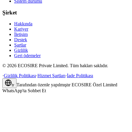
Sistem durumu
Şirket
Hakkında
Kariyer
İletişim
Destek
Şartlar
Gizlilik
Geri ödemeler
©
2026
ECOSIRE Private Limited. Tüm hakları saklıdır.
·
Gizlilik Politikası
·
Hizmet Şartları
·
İade Politikası
Tarafından özenle yapılmıştır
ECOSIRE Özel Limited
tr
WhatsApp'ta Sohbet Et