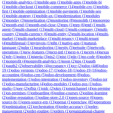
(
1
)
mobile-analytics
(
1
)
mobile-app
(
1
)
mobile-apps
(
1
)
mobile-bi
(
1
)
mobile-checkout
(
1
)
mobile-commerce
(
14
)
mobile-cro
(
1
)
mobile-
first
(
1
)
mobile-optimization
(
1
)
mobile-payments
(
1
)
mobile-seo
(
1
)
mobile-strategy
(
1
)
mobile-ux
(
1
)
modernization
(
1
)
modules
(
2
)
monday
(
3
)
monetization
(
2
)
monitoring
(
8
)
monolith
(
1
)
monorepo
(
2
)
month-end
(
1
)
month-end-close
(
2
)
mps
(
1
)
mrp
(
6
)
mtd
(
1
)
multi-
agent
(
5
)
multi-channel
(
13
)
multi-cloud
(
1
)
multi-company
(
3
)
multi-
country
(
2
)
multi-currency
(
6
)
multi-entity
(
2
)
multi-location
(
4
)
multi-
market
(
1
)
multi-marketplace
(
1
)
multi-tenancy
(
1
)
multi-tenant
(
4
)
multilingual
(
1
)
myinvois
(
1
)
n8n
(
1
)
native-app
(
1
)
natural-
language
(
2
)
ndpr
(
1
)
nearshoring
(
1
)
nestjs
(
5
)
netsuite
(
5
)
network-
operations
(
1
)
new-features
(
3
)
next-intl
(
1
)
next-js
(
1
)
nextjs
(
4
)
nexus
(
2
)
nfe
(
1
)
nginx
(
1
)
nigeria
(
3
)
nis2
(
1
)
nist
(
1
)
nlp
(
1
)
no-code
(
6
)
nodejs
(
1
)
nonprofit
(
4
)
nonprofit-analytics
(
1
)
noon
(
2
)
nps
(
1
)
oauth
(
1
)
oauth2
(
2
)
observability
(
4
)
occupancy
(
1
)
ocr
(
2
)
odoo
(
446
)
odoo
19
(
1
)
odoo versions
(
1
)
odoo-17
(
1
)
odoo-18
(
1
)
odoo-19
(
16
)
odoo-
accounting
(
6
)
odoo-crm
(
5
)
odoo-development
(
8
)
odoo-
implementation
(
1
)
odoo-integration
(
1
)
odoo-inventory
(
5
)
odoo-iot
(
1
)
odoo-manufacturing
(
4
)
odoo-modules
(
1
)
odoo-pos
(
1
)
odoo-
studio
(
1
)
oee
(
2
)
ofbiz
(
1
)
oidc
(
2
)
okrs
(
1
)
omnichannel
(
4
)
on-premise
(
1
)
on-premises
(
1
)
onboarding
(
6
)
online-courses
(
2
)
online-learning
(
2
)
online-reputation
(
1
)
online-store-2.0
(
1
)
open-source
(
6
)
open-
source-bi
(
1
)
open-source-erp
(
13
)
openai
(
1
)
openclaw
(
85
)
operations
(
6
)
optimization
(
21
)
orchestration
(
6
)
order-accuracy
(
1
)
order-
management
(
2
)
order-routing
(
1
)
orders
(
1
)
organizational-change