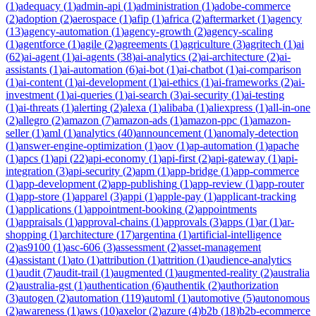
(
1
)
adequacy
(
1
)
admin-api
(
1
)
administration
(
1
)
adobe-commerce
(
2
)
adoption
(
2
)
aerospace
(
1
)
afip
(
1
)
africa
(
2
)
aftermarket
(
1
)
agency
(
13
)
agency-automation
(
1
)
agency-growth
(
2
)
agency-scaling
(
1
)
agentforce
(
1
)
agile
(
2
)
agreements
(
1
)
agriculture
(
3
)
agritech
(
1
)
ai
(
62
)
ai-agent
(
1
)
ai-agents
(
38
)
ai-analytics
(
2
)
ai-architecture
(
2
)
ai-
assistants
(
1
)
ai-automation
(
6
)
ai-bot
(
1
)
ai-chatbot
(
1
)
ai-comparison
(
1
)
ai-content
(
1
)
ai-development
(
1
)
ai-ethics
(
1
)
ai-frameworks
(
2
)
ai-
investment
(
1
)
ai-queries
(
1
)
ai-search
(
3
)
ai-security
(
1
)
ai-testing
(
1
)
ai-threats
(
1
)
alerting
(
2
)
alexa
(
1
)
alibaba
(
1
)
aliexpress
(
1
)
all-in-one
(
2
)
allegro
(
2
)
amazon
(
7
)
amazon-ads
(
1
)
amazon-ppc
(
1
)
amazon-
seller
(
1
)
aml
(
1
)
analytics
(
40
)
announcement
(
1
)
anomaly-detection
(
1
)
answer-engine-optimization
(
1
)
aov
(
1
)
ap-automation
(
1
)
apache
(
1
)
apcs
(
1
)
api
(
22
)
api-economy
(
1
)
api-first
(
2
)
api-gateway
(
1
)
api-
integration
(
3
)
api-security
(
2
)
apm
(
1
)
app-bridge
(
1
)
app-commerce
(
1
)
app-development
(
2
)
app-publishing
(
1
)
app-review
(
1
)
app-router
(
1
)
app-store
(
1
)
apparel
(
3
)
appi
(
1
)
apple-pay
(
1
)
applicant-tracking
(
1
)
applications
(
1
)
appointment-booking
(
2
)
appointments
(
1
)
appraisals
(
1
)
approval-chains
(
1
)
approvals
(
3
)
apps
(
1
)
ar
(
1
)
ar-
shopping
(
1
)
architecture
(
17
)
argentina
(
1
)
artificial-intelligence
(
2
)
as9100
(
1
)
asc-606
(
3
)
assessment
(
2
)
asset-management
(
4
)
assistant
(
1
)
ato
(
1
)
attribution
(
1
)
attrition
(
1
)
audience-analytics
(
1
)
audit
(
7
)
audit-trail
(
1
)
augmented
(
1
)
augmented-reality
(
2
)
australia
(
2
)
australia-gst
(
1
)
authentication
(
6
)
authentik
(
2
)
authorization
(
3
)
autogen
(
2
)
automation
(
119
)
automl
(
1
)
automotive
(
5
)
autonomous
(
2
)
awareness
(
1
)
aws
(
10
)
axelor
(
2
)
azure
(
4
)
b2b
(
18
)
b2b-ecommerce