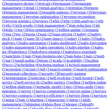
(
2
)
responsive-design
(
1
)
rest-api
(
4
)
restaurant
(
5
)
restaurant-
management
(
1
)
retail
(
13
)
retail-analytics
(
1
)
retention
(
9
)
returns
(
4
)
returns-management
(
2
)
reusable-patterns
(
1
)
revenue
(
10
)
revenue-
management
(
1
)
revenue-optimization
(
1
)
revenue-recognition
(
5
)
reverse-logistics
(
2
)
reviews
(
5
)
rfid
(
2
)
rfm
(
1
)
rfm-analysis
(
1
)
rfp
(
1
)
rfq
(
1
)
rich-results
(
1
)
risk-management
(
7
)
risk-reduction
(
1
)
rls
(
4
)
rohs
(
1
)
roi
(
34
)
roi-optimization
(
1
)
rolling-update
(
1
)
romania
(
1
)
rpa
(
3
)
rsc
(
2
)
russia
(
2
)
saas
(
25
)
saas-pricing
(
1
)
safety
(
2
)
safety-
stock
(
1
)
sage
(
1
)
sage-50
(
2
)
sage-intacct
(
1
)
salary
(
1
)
sales
(
19
)
sales-
analytics
(
3
)
sales-automation
(
1
)
sales-dashboard
(
2
)
sales-forecasting
(
1
)
sales-management
(
1
)
sales-operations
(
1
)
sales-pipeline
(
1
)
sales-
tax
(
8
)
salesforce
(
5
)
salesforce-einstein
(
1
)
salesforce-essentials
(
1
)
sanctions
(
1
)
sap
(
5
)
sap-business-one
(
2
)
sap-hana
(
1
)
sars
(
2
)
sasb
(
1
)
sat
(
1
)
saudi-arabia
(
3
)
sbom
(
1
)
scada
(
1
)
scalability
(
3
)
scaling
(
9
)
sccs
(
2
)
scheduling
(
6
)
schema-markup
(
1
)
school-management
(
1
)
screening
(
1
)
scrum
(
1
)
sdi
(
1
)
search-engine
(
1
)
search-optimization
(
2
)
seasonal-collections
(
1
)
security
(
36
)
security-training
(
1
)
segmentation
(
2
)
selection
(
1
)
self-evolving
(
1
)
self-hosted
(
1
)
self-
service
(
2
)
self-service-bi
(
2
)
seller-metrics
(
1
)
selling
(
1
)
selling-online
(
1
)
selling-platforms
(
1
)
semantic-model
(
1
)
seo
(
16
)
seo-audit
(
1
)
seo-
migration
(
1
)
server
(
1
)
server-components
(
1
)
server-sizing
(
2
)
service
(
1
)
service-contracts
(
1
)
service-efficiency
(
1
)
service-firms
(
1
)
services
(
1
)
setup
(
2
)
sgk
(
1
)
sharding
(
1
)
sharepoint
(
1
)
shein
(
1
)
shift-
management
(
3
)
shipping
(
4
)
shop-floor
(
2
)
shopee
(
2
)
shopify
(
113
)
shopify-api
(
1
)
shopify-flow
(
1
)
shopify-partners
(
1
)
shopify-