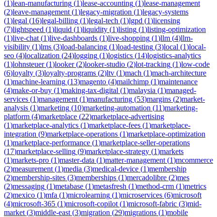
(
1
)
lean-manufacturing
(
1
)
lease-accounting
(
1
)
lease-management
(
2
)
leave-management
(
1
)
legacy-migration
(
1
)
legacy-systems
(
1
)
legal
(
16
)
legal-billing
(
1
)
legal-tech
(
1
)
lgpd
(
1
)
licensing
(
7
)
lightspeed
(
1
)
liquid
(
1
)
liquidity
(
1
)
listing
(
1
)
listing-optimization
(
1
)
live-chat
(
1
)
live-dashboards
(
1
)
live-shopping
(
1
)
llm
(
4
)
llm-
visibility
(
1
)
lms
(
3
)
load-balancing
(
1
)
load-testing
(
3
)
local
(
1
)
local-
seo
(
4
)
localization
(
24
)
logging
(
1
)
logistics
(
14
)
logistics-analytics
(
1
)
lohnsteuer
(
1
)
looker
(
2
)
looker-studio
(
2
)
lot-tracking
(
1
)
low-code
(
6
)
loyalty
(
3
)
loyalty-programs
(
2
)
ltv
(
1
)
mach
(
1
)
mach-architecture
(
1
)
machine-learning
(
13
)
magento
(
4
)
mailchimp
(
1
)
maintenance
(
4
)
make-or-buy
(
1
)
making-tax-digital
(
1
)
malaysia
(
1
)
managed-
services
(
1
)
management
(
1
)
manufacturing
(
53
)
margins
(
2
)
market-
analysis
(
1
)
marketing
(
10
)
marketing-automation
(
11
)
marketing-
platform
(
4
)
marketplace
(
22
)
marketplace-advertising
(
1
)
marketplace-analytics
(
1
)
marketplace-fees
(
1
)
marketplace-
integration
(
9
)
marketplace-operations
(
1
)
marketplace-optimization
(
1
)
marketplace-performance
(
1
)
marketplace-seller-operations
(
17
)
marketplace-selling
(
9
)
marketplace-strategy
(
1
)
markets
(
1
)
markets-pro
(
1
)
master-data
(
1
)
matter-management
(
1
)
mcommerce
(
2
)
measurement
(
1
)
media
(
3
)
medical-device
(
1
)
membership
(
2
)
membership-sites
(
3
)
memberships
(
1
)
mercadolibre
(
2
)
mes
(
2
)
messaging
(
1
)
metabase
(
1
)
metasfresh
(
1
)
method-crm
(
1
)
metrics
(
2
)
mexico
(
1
)
mfa
(
1
)
microlearning
(
1
)
microservices
(
6
)
microsoft
(
4
)
microsoft-365
(
1
)
microsoft-copilot
(
1
)
microsoft-fabric
(
3
)
mid-
market
(
3
)
middle-east
(
3
)
migration
(
29
)
migrations
(
1
)
mobile