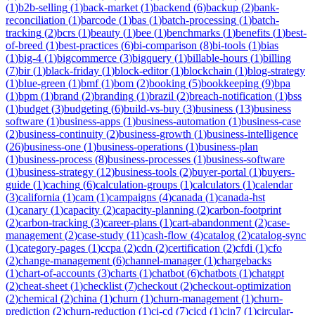
(
1
)
b2b-selling
(
1
)
back-market
(
1
)
backend
(
6
)
backup
(
2
)
bank-
reconciliation
(
1
)
barcode
(
1
)
bas
(
1
)
batch-processing
(
1
)
batch-
tracking
(
2
)
bcrs
(
1
)
beauty
(
1
)
bee
(
1
)
benchmarks
(
1
)
benefits
(
1
)
best-
of-breed
(
1
)
best-practices
(
6
)
bi-comparison
(
8
)
bi-tools
(
1
)
bias
(
1
)
big-4
(
1
)
bigcommerce
(
3
)
bigquery
(
1
)
billable-hours
(
1
)
billing
(
7
)
bir
(
1
)
black-friday
(
1
)
block-editor
(
1
)
blockchain
(
1
)
blog-strategy
(
1
)
blue-green
(
1
)
bmf
(
1
)
bom
(
2
)
booking
(
5
)
bookkeeping
(
9
)
bpa
(
1
)
bpm
(
1
)
brand
(
2
)
branding
(
1
)
brazil
(
2
)
breach-notification
(
1
)
bss
(
1
)
budget
(
3
)
budgeting
(
6
)
build-vs-buy
(
3
)
business
(
13
)
business
software
(
1
)
business-apps
(
1
)
business-automation
(
1
)
business-case
(
2
)
business-continuity
(
2
)
business-growth
(
1
)
business-intelligence
(
26
)
business-one
(
1
)
business-operations
(
1
)
business-plan
(
1
)
business-process
(
8
)
business-processes
(
1
)
business-software
(
1
)
business-strategy
(
12
)
business-tools
(
2
)
buyer-portal
(
1
)
buyers-
guide
(
1
)
caching
(
6
)
calculation-groups
(
1
)
calculators
(
1
)
calendar
(
3
)
california
(
1
)
cam
(
1
)
campaigns
(
4
)
canada
(
1
)
canada-hst
(
1
)
canary
(
1
)
capacity
(
2
)
capacity-planning
(
2
)
carbon-footprint
(
2
)
carbon-tracking
(
3
)
career-plans
(
1
)
cart-abandonment
(
2
)
case-
management
(
2
)
case-study
(
11
)
cash-flow
(
4
)
catalog
(
2
)
catalog-sync
(
1
)
category-pages
(
1
)
ccpa
(
2
)
cdn
(
2
)
certification
(
2
)
cfdi
(
1
)
cfo
(
2
)
change-management
(
6
)
channel-manager
(
1
)
chargebacks
(
1
)
chart-of-accounts
(
3
)
charts
(
1
)
chatbot
(
6
)
chatbots
(
1
)
chatgpt
(
2
)
cheat-sheet
(
1
)
checklist
(
7
)
checkout
(
2
)
checkout-optimization
(
2
)
chemical
(
2
)
china
(
1
)
churn
(
1
)
churn-management
(
1
)
churn-
prediction
(
2
)
churn-reduction
(
1
)
ci-cd
(
7
)
cicd
(
1
)
cin7
(
1
)
circular-