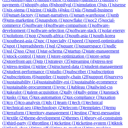
payments
(
1
)
shopify-plus
(
8
)
shopifyql
(
1
)
simulation
(
3
)
sis
(
1
)
sisense
(
1
)
six-sigma
(
1
)
sizing
(
1
)
skills
(
4
)
sku
(
1
)
sla
(
5
)
small-business
(
10
)
smart-factory
(
1
)
smart-narratives
(
1
)
smart-warehouse
(
1
)
smb
(
9
)
sms-marketing
(
5
)
snapshots
(
1
)
snowflake
(
1
)
soc2
(
5
)
social-
commerce
(
5
)
software
(
4
)
software-comparison
(
1
)
software-
development
(
1
)
software-selection
(
2
)
software-stack
(
1
)
solar-energy
(
1
)
solutions
(
1
)
sop
(
2
)
south-africa
(
3
)
south-asia
(
1
)
south-korea
(
1
)
southeast-asia
(
2
)
spc
(
1
)
specialty
(
1
)
speed
(
1
)
speed-optimization
(
2
)
spot
(
1
)
spreadsheets
(
1
)
sql
(
2
)
square
(
1
)
squarespace
(
1
)
ssdlc
(
1
)
ssl
(
2
)
sso
(
2
)
sst
(
1
)
star-schema
(
2
)
startup
(
2
)
state-management
(
1
)
stock-control
(
1
)
store
(
1
)
store-optimization
(
1
)
store-setup
(
2
)
storefront-api
(
3
)
stp
(
1
)
strategy
(
35
)
streaming
(
4
)
stress-test
(
1
)
stress-testing
(
1
)
stripe
(
3
)
structured-data
(
1
)
student-management
(
2
)
student-performance
(
1
)
studio
(
3
)
subscriber
(
1
)
subscription
(
2
)
subscriptions
(
6
)
supplier
(
1
)
supply-chain
(
28
)
support
(
6
)
surveys
(
1
)
sustainability
(
14
)
sustainability-roi
(
1
)
sustainable-ecommerce
(
1
)
sustainable-procurement
(
1
)
sync
(
1
)
tableau
(
3
)
tailwind-css
(
1
)
takealot
(
1
)
talent-acquisition
(
2
)
tally
(
4
)
tally-prime
(
1
)
tanstack
(
1
)
tasks
(
1
)
tax
(
5
)
tax-automation
(
2
)
tax-compliance
(
3
)
taxation
(
1
)
tco
(
5
)
tco-analysis
(
1
)
tds
(
1
)
team
(
1
)
tech
(
1
)
technical
(
1
)
technical-seo
(
4
)
technology
(
2
)
telecom
(
3
)
templates
(
3
)
temu
(
1
)
terraform
(
1
)
territory-management
(
1
)
testing
(
7
)
text-messaging
(
1
)
textile
(
2
)
theme-development
(
2
)
themes
(
1
)
theory-of-constraints
(
1
)
third-party
(
1
)
throttling
(
1
)
ticketing
(
1
)
ticketing-system
(
1
)
tiktok