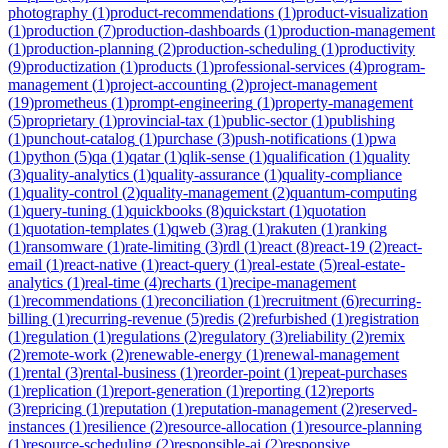
photography
(
1
)
product-recommendations
(
1
)
product-visualization
(
1
)
production
(
7
)
production-dashboards
(
1
)
production-management
(
1
)
production-planning
(
2
)
production-scheduling
(
1
)
productivity
(
9
)
productization
(
1
)
products
(
1
)
professional-services
(
4
)
program-
management
(
1
)
project-accounting
(
2
)
project-management
(
19
)
prometheus
(
1
)
prompt-engineering
(
1
)
property-management
(
5
)
proprietary
(
1
)
provincial-tax
(
1
)
public-sector
(
1
)
publishing
(
1
)
punchout-catalog
(
1
)
purchase
(
3
)
push-notifications
(
1
)
pwa
(
1
)
python
(
5
)
qa
(
1
)
qatar
(
1
)
qlik-sense
(
1
)
qualification
(
1
)
quality
(
3
)
quality-analytics
(
1
)
quality-assurance
(
1
)
quality-compliance
(
1
)
quality-control
(
2
)
quality-management
(
2
)
quantum-computing
(
1
)
query-tuning
(
1
)
quickbooks
(
8
)
quickstart
(
1
)
quotation
(
1
)
quotation-templates
(
1
)
qweb
(
3
)
rag
(
1
)
rakuten
(
1
)
ranking
(
1
)
ransomware
(
1
)
rate-limiting
(
3
)
rdl
(
1
)
react
(
8
)
react-19
(
2
)
react-
email
(
1
)
react-native
(
1
)
react-query
(
1
)
real-estate
(
5
)
real-estate-
analytics
(
1
)
real-time
(
4
)
recharts
(
1
)
recipe-management
(
1
)
recommendations
(
1
)
reconciliation
(
1
)
recruitment
(
6
)
recurring-
billing
(
1
)
recurring-revenue
(
5
)
redis
(
2
)
refurbished
(
1
)
registration
(
1
)
regulation
(
1
)
regulations
(
2
)
regulatory
(
3
)
reliability
(
2
)
remix
(
2
)
remote-work
(
2
)
renewable-energy
(
1
)
renewal-management
(
1
)
rental
(
3
)
rental-business
(
1
)
reorder-point
(
1
)
repeat-purchases
(
1
)
replication
(
1
)
report-generation
(
1
)
reporting
(
12
)
reports
(
3
)
repricing
(
1
)
reputation
(
1
)
reputation-management
(
2
)
reserved-
instances
(
1
)
resilience
(
2
)
resource-allocation
(
1
)
resource-planning
(
1
)
resource-scheduling
(
2
)
responsible-ai
(
2
)
responsive