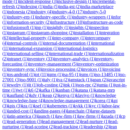
mode
(
1
)
incident-response
(
3
)
inclusive-design
(
1
)
incremental-
refresh
(
2
)
indexing
(
1
)
india
(
5
)
india-gst
(
2
)
india-marketplace
(
1
)
indonesia
(
2
)
industry
(
4
)
industry-4-0
(
17
)
industry-5-0
(
1
)
industry-erp
(
1
)
industry-specific
(
1
)
industry-wrappers
(
1
)
infor
(
1
)
information-security
(
2
)
infrastructure
(
10
)
infrastructure-as-code
(
1
)
infusionsoft
(
1
)
inp
(
1
)
insightly
(
1
)
insights
(
2
)
inspection
(
1
)
instagram
(
1
)
instagram-shopping
(
2
)
installation
(
1
)
integration
(
63
)
intellectual-property
(
1
)
inter-company
(
1
)
intercompany
(
4
)
internal-controls
(
1
)
internal-documentation
(
1
)
international
(
11
)
international-expansion
(
1
)
international-logistics
(
1
)
international-selling
(
2
)
international-trade
(
1
)
internationalization
(
2
)
intranet
(
1
)
inventory
(
33
)
inventory-analytics
(
1
)
inventory-
forecasting
(
1
)
inventory-management
(
5
)
inventory-optimization
(
1
)
inventory-sync
(
4
)
invoice-processing
(
2
)
invoices
(
1
)
invoicing
(
1
)
ios-android
(
1
)
iot
(
11
)
iqms
(
1
)
isa-95
(
1
)
isms
(
1
)
iso-13485
(
1
)
iso-
27001
(
3
)
iso-9001
(
1
)
italy
(
1
)
iva
(
2
)
jamstack
(
1
)
japan
(
2
)
javascript
(
1
)
jewelry
(
1
)
jit
(
1
)
job-costing
(
2
)
jpk
(
1
)
json-rpc
(
2
)
jumia
(
1
)
just-in-
time
(
1
)
jwt
(
1
)
k6
(
2
)
kafka
(
1
)
kanban
(
3
)
katana
(
1
)
katana-mrp
(
1
)
kaufland
(
2
)
kdv
(
1
)
keap
(
2
)
kenya
(
1
)
klaviyo
(
1
)
knowledge
(
1
)
knowledge-base
(
4
)
knowledge-management
(
2
)
korea
(
1
)
kpi
(
3
)
kpis
(
3
)
kra
(
1
)
ksef
(
1
)
kubernetes
(
1
)
kvkk
(
1
)
kyc
(
1
)
labor-law
(
1
)
landed-cost
(
1
)
landing-pages
(
4
)
langchain
(
3
)
large-datasets
(
1
)
latin-america
(
3
)
launch
(
1
)
law-firm
(
1
)
law-firms
(
1
)
lazada
(
1
)
lcp
(
1
)
lead-generation
(
3
)
lead-management
(
2
)
lead-nurture
(
1
)
lead-
nurturing
(
1
)
lead-scoring
(
2
)
lead-tracking
(
1
)
leadership
(
2
)
lean