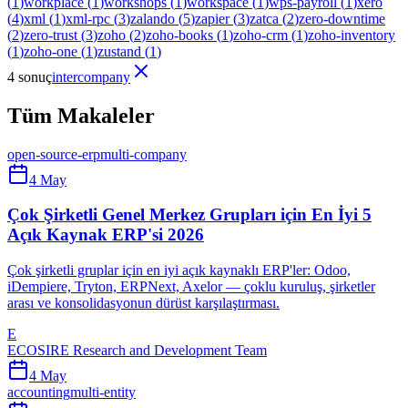
(
1
)
workplace
(
1
)
workshops
(
1
)
workspace
(
1
)
wps-payroll
(
1
)
xero
(
4
)
xml
(
1
)
xml-rpc
(
3
)
zalando
(
5
)
zapier
(
3
)
zatca
(
2
)
zero-downtime
(
2
)
zero-trust
(
3
)
zoho
(
2
)
zoho-books
(
1
)
zoho-crm
(
1
)
zoho-inventory
(
1
)
zoho-one
(
1
)
zustand
(
1
)
4 sonuç
intercompany
Tüm Makaleler
open-source-erp
multi-company
4 May
Çok Şirketli Genel Merkez Grupları için En İyi 5
Açık Kaynak ERP'si 2026
Çok şirketli gruplar için en iyi açık kaynaklı ERP'ler: Odoo,
iDempiere, Tryton, ERPNext, Axelor — çoklu kuruluş, şirketler
arası ve konsolidasyonun dürüst karşılaştırması.
E
ECOSIRE Research and Development Team
4 May
accounting
multi-entity