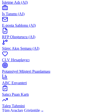
İşletme Adı (AI)
İş Tanımı (AI)
E-posta Şablonu (AI)
RFP Oluşturucu (AI)
Süreç Akış Şeması (AI)
CLV Hesaplayıcı
Potansiyel Müşteri Puanlaması
ABC Envanteri
Satıcı Puan Kartı
Talep Tahmini
Tüm Araçları Görüntüle
→