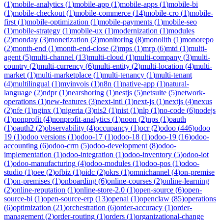
(
1
)
mobile-analytics
(
1
)
mobile-app
(
1
)
mobile-apps
(
1
)
mobile-bi
(
1
)
mobile-checkout
(
1
)
mobile-commerce
(
14
)
mobile-cro
(
1
)
mobile-
first
(
1
)
mobile-optimization
(
1
)
mobile-payments
(
1
)
mobile-seo
(
1
)
mobile-strategy
(
1
)
mobile-ux
(
1
)
modernization
(
1
)
modules
(
2
)
monday
(
3
)
monetization
(
2
)
monitoring
(
8
)
monolith
(
1
)
monorepo
(
2
)
month-end
(
1
)
month-end-close
(
2
)
mps
(
1
)
mrp
(
6
)
mtd
(
1
)
multi-
agent
(
5
)
multi-channel
(
13
)
multi-cloud
(
1
)
multi-company
(
3
)
multi-
country
(
2
)
multi-currency
(
6
)
multi-entity
(
2
)
multi-location
(
4
)
multi-
market
(
1
)
multi-marketplace
(
1
)
multi-tenancy
(
1
)
multi-tenant
(
4
)
multilingual
(
1
)
myinvois
(
1
)
n8n
(
1
)
native-app
(
1
)
natural-
language
(
2
)
ndpr
(
1
)
nearshoring
(
1
)
nestjs
(
5
)
netsuite
(
5
)
network-
operations
(
1
)
new-features
(
3
)
next-intl
(
1
)
next-js
(
1
)
nextjs
(
4
)
nexus
(
2
)
nfe
(
1
)
nginx
(
1
)
nigeria
(
3
)
nis2
(
1
)
nist
(
1
)
nlp
(
1
)
no-code
(
6
)
nodejs
(
1
)
nonprofit
(
4
)
nonprofit-analytics
(
1
)
noon
(
2
)
nps
(
1
)
oauth
(
1
)
oauth2
(
2
)
observability
(
4
)
occupancy
(
1
)
ocr
(
2
)
odoo
(
446
)
odoo
19
(
1
)
odoo versions
(
1
)
odoo-17
(
1
)
odoo-18
(
1
)
odoo-19
(
16
)
odoo-
accounting
(
6
)
odoo-crm
(
5
)
odoo-development
(
8
)
odoo-
implementation
(
1
)
odoo-integration
(
1
)
odoo-inventory
(
5
)
odoo-iot
(
1
)
odoo-manufacturing
(
4
)
odoo-modules
(
1
)
odoo-pos
(
1
)
odoo-
studio
(
1
)
oee
(
2
)
ofbiz
(
1
)
oidc
(
2
)
okrs
(
1
)
omnichannel
(
4
)
on-premise
(
1
)
on-premises
(
1
)
onboarding
(
6
)
online-courses
(
2
)
online-learning
(
2
)
online-reputation
(
1
)
online-store-2.0
(
1
)
open-source
(
6
)
open-
source-bi
(
1
)
open-source-erp
(
13
)
openai
(
1
)
openclaw
(
85
)
operations
(
6
)
optimization
(
21
)
orchestration
(
6
)
order-accuracy
(
1
)
order-
management
(
2
)
order-routing
(
1
)
orders
(
1
)
organizational-change