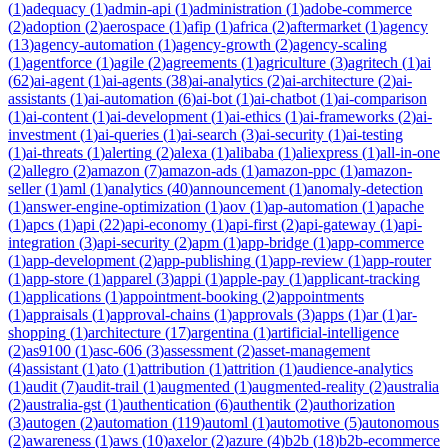
(
1
)
adequacy
(
1
)
admin-api
(
1
)
administration
(
1
)
adobe-commerce
(
2
)
adoption
(
2
)
aerospace
(
1
)
afip
(
1
)
africa
(
2
)
aftermarket
(
1
)
agency
(
13
)
agency-automation
(
1
)
agency-growth
(
2
)
agency-scaling
(
1
)
agentforce
(
1
)
agile
(
2
)
agreements
(
1
)
agriculture
(
3
)
agritech
(
1
)
ai
(
62
)
ai-agent
(
1
)
ai-agents
(
38
)
ai-analytics
(
2
)
ai-architecture
(
2
)
ai-
assistants
(
1
)
ai-automation
(
6
)
ai-bot
(
1
)
ai-chatbot
(
1
)
ai-comparison
(
1
)
ai-content
(
1
)
ai-development
(
1
)
ai-ethics
(
1
)
ai-frameworks
(
2
)
ai-
investment
(
1
)
ai-queries
(
1
)
ai-search
(
3
)
ai-security
(
1
)
ai-testing
(
1
)
ai-threats
(
1
)
alerting
(
2
)
alexa
(
1
)
alibaba
(
1
)
aliexpress
(
1
)
all-in-one
(
2
)
allegro
(
2
)
amazon
(
7
)
amazon-ads
(
1
)
amazon-ppc
(
1
)
amazon-
seller
(
1
)
aml
(
1
)
analytics
(
40
)
announcement
(
1
)
anomaly-detection
(
1
)
answer-engine-optimization
(
1
)
aov
(
1
)
ap-automation
(
1
)
apache
(
1
)
apcs
(
1
)
api
(
22
)
api-economy
(
1
)
api-first
(
2
)
api-gateway
(
1
)
api-
integration
(
3
)
api-security
(
2
)
apm
(
1
)
app-bridge
(
1
)
app-commerce
(
1
)
app-development
(
2
)
app-publishing
(
1
)
app-review
(
1
)
app-router
(
1
)
app-store
(
1
)
apparel
(
3
)
appi
(
1
)
apple-pay
(
1
)
applicant-tracking
(
1
)
applications
(
1
)
appointment-booking
(
2
)
appointments
(
1
)
appraisals
(
1
)
approval-chains
(
1
)
approvals
(
3
)
apps
(
1
)
ar
(
1
)
ar-
shopping
(
1
)
architecture
(
17
)
argentina
(
1
)
artificial-intelligence
(
2
)
as9100
(
1
)
asc-606
(
3
)
assessment
(
2
)
asset-management
(
4
)
assistant
(
1
)
ato
(
1
)
attribution
(
1
)
attrition
(
1
)
audience-analytics
(
1
)
audit
(
7
)
audit-trail
(
1
)
augmented
(
1
)
augmented-reality
(
2
)
australia
(
2
)
australia-gst
(
1
)
authentication
(
6
)
authentik
(
2
)
authorization
(
3
)
autogen
(
2
)
automation
(
119
)
automl
(
1
)
automotive
(
5
)
autonomous
(
2
)
awareness
(
1
)
aws
(
10
)
axelor
(
2
)
azure
(
4
)
b2b
(
18
)
b2b-ecommerce