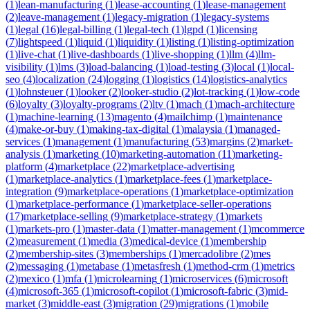
(
1
)
lean-manufacturing
(
1
)
lease-accounting
(
1
)
lease-management
(
2
)
leave-management
(
1
)
legacy-migration
(
1
)
legacy-systems
(
1
)
legal
(
16
)
legal-billing
(
1
)
legal-tech
(
1
)
lgpd
(
1
)
licensing
(
7
)
lightspeed
(
1
)
liquid
(
1
)
liquidity
(
1
)
listing
(
1
)
listing-optimization
(
1
)
live-chat
(
1
)
live-dashboards
(
1
)
live-shopping
(
1
)
llm
(
4
)
llm-
visibility
(
1
)
lms
(
3
)
load-balancing
(
1
)
load-testing
(
3
)
local
(
1
)
local-
seo
(
4
)
localization
(
24
)
logging
(
1
)
logistics
(
14
)
logistics-analytics
(
1
)
lohnsteuer
(
1
)
looker
(
2
)
looker-studio
(
2
)
lot-tracking
(
1
)
low-code
(
6
)
loyalty
(
3
)
loyalty-programs
(
2
)
ltv
(
1
)
mach
(
1
)
mach-architecture
(
1
)
machine-learning
(
13
)
magento
(
4
)
mailchimp
(
1
)
maintenance
(
4
)
make-or-buy
(
1
)
making-tax-digital
(
1
)
malaysia
(
1
)
managed-
services
(
1
)
management
(
1
)
manufacturing
(
53
)
margins
(
2
)
market-
analysis
(
1
)
marketing
(
10
)
marketing-automation
(
11
)
marketing-
platform
(
4
)
marketplace
(
22
)
marketplace-advertising
(
1
)
marketplace-analytics
(
1
)
marketplace-fees
(
1
)
marketplace-
integration
(
9
)
marketplace-operations
(
1
)
marketplace-optimization
(
1
)
marketplace-performance
(
1
)
marketplace-seller-operations
(
17
)
marketplace-selling
(
9
)
marketplace-strategy
(
1
)
markets
(
1
)
markets-pro
(
1
)
master-data
(
1
)
matter-management
(
1
)
mcommerce
(
2
)
measurement
(
1
)
media
(
3
)
medical-device
(
1
)
membership
(
2
)
membership-sites
(
3
)
memberships
(
1
)
mercadolibre
(
2
)
mes
(
2
)
messaging
(
1
)
metabase
(
1
)
metasfresh
(
1
)
method-crm
(
1
)
metrics
(
2
)
mexico
(
1
)
mfa
(
1
)
microlearning
(
1
)
microservices
(
6
)
microsoft
(
4
)
microsoft-365
(
1
)
microsoft-copilot
(
1
)
microsoft-fabric
(
3
)
mid-
market
(
3
)
middle-east
(
3
)
migration
(
29
)
migrations
(
1
)
mobile