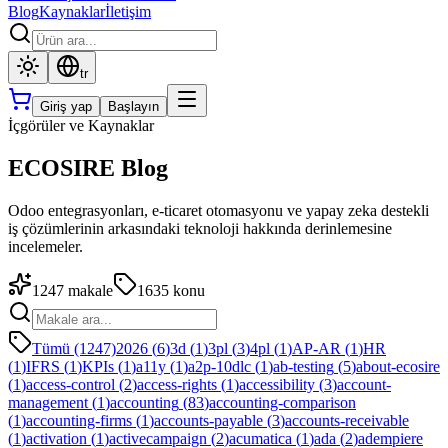
Blog
Kaynaklar
İletişim
tr
Giriş yap
Başlayın
İçgörüler ve Kaynaklar
ECOSIRE Blog
Odoo entegrasyonları, e-ticaret otomasyonu ve yapay zeka destekli
iş çözümlerinin arkasındaki teknoloji hakkında derinlemesine
incelemeler.
1247
makale
1635
konu
Tümü (1247)
2026
(
6
)
3d
(
1
)
3pl
(
3
)
4pl
(
1
)
AP-AR
(
1
)
HR
(
1
)
IFRS
(
1
)
KPIs
(
1
)
a11y
(
1
)
a2p-10dlc
(
1
)
ab-testing
(
5
)
about-ecosire
(
1
)
access-control
(
2
)
access-rights
(
1
)
accessibility
(
3
)
account-
management
(
1
)
accounting
(
83
)
accounting-comparison
(
1
)
accounting-firms
(
1
)
accounts-payable
(
3
)
accounts-receivable
(
1
)
activation
(
1
)
activecampaign
(
2
)
acumatica
(
1
)
ada
(
2
)
adempiere