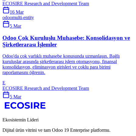
ECOSIRE Research and Development Team
16 Mar
odoo
multi-entity
5 Mar
Odoo Çok Kuruluşlu Muhasebe: Konsolidasyon ve
Şirketlerarası İşlemler
Odoo'da çok varlıklı muhasebe konusunda uzmanlaşın. Bağlı
kuruluşlar arasında şirketlerarası işlem otomasyonu, finansal
konsolidasyon, eliminasyon girişleri ve çoklu para birimi
raporlamasını öğrenin.
E
ECOSIRE Research and Development Team
5 Mar
Ekosistemin Lideri
Dijital ürün vitrini ve tam Odoo 19 Enterprise platformu.