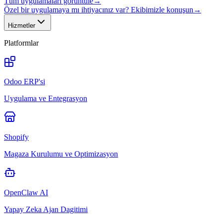
Tüm uygulamaları görüntüle
→
Özel bir uygulamaya mı ihtiyacınız var? Ekibimizle konuşun
→
Hizmetler
Platformlar
Odoo ERP'si
Uygulama ve Entegrasyon
Shopify
Magaza Kurulumu ve Optimizasyon
OpenClaw AI
Yapay Zeka Ajan Dagitimi