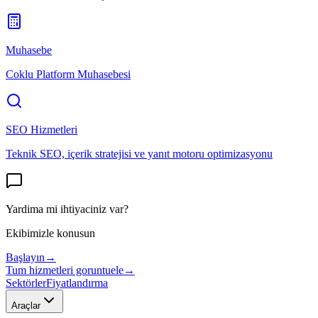
Muhasebe
Coklu Platform Muhasebesi
SEO Hizmetleri
Teknik SEO, içerik stratejisi ve yanıt motoru optimizasyonu
Yardima mi ihtiyaciniz var?
Ekibimizle konusun
Başlayın
→
Tum hizmetleri goruntuele
→
Sektörler
Fiyatlandırma
Araçlar