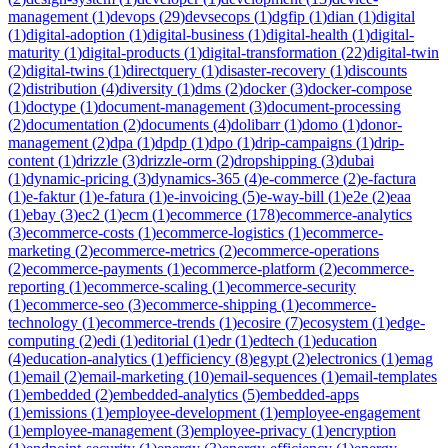
management
(
1
)
devops
(
29
)
devsecops
(
1
)
dgfip
(
1
)
dian
(
1
)
digital
(
1
)
digital-adoption
(
1
)
digital-business
(
1
)
digital-health
(
1
)
digital-
maturity
(
1
)
digital-products
(
1
)
digital-transformation
(
22
)
digital-twin
(
2
)
digital-twins
(
1
)
directquery
(
1
)
disaster-recovery
(
1
)
discounts
(
2
)
distribution
(
4
)
diversity
(
1
)
dms
(
2
)
docker
(
3
)
docker-compose
(
1
)
doctype
(
1
)
document-management
(
3
)
document-processing
(
2
)
documentation
(
2
)
documents
(
4
)
dolibarr
(
1
)
domo
(
1
)
donor-
management
(
2
)
dpa
(
1
)
dpdp
(
1
)
dpo
(
1
)
drip-campaigns
(
1
)
drip-
content
(
1
)
drizzle
(
3
)
drizzle-orm
(
2
)
dropshipping
(
3
)
dubai
(
1
)
dynamic-pricing
(
3
)
dynamics-365
(
4
)
e-commerce
(
2
)
e-factura
(
1
)
e-faktur
(
1
)
e-fatura
(
1
)
e-invoicing
(
5
)
e-way-bill
(
1
)
e2e
(
2
)
eaa
(
1
)
ebay
(
3
)
ec2
(
1
)
ecm
(
1
)
ecommerce
(
178
)
ecommerce-analytics
(
3
)
ecommerce-costs
(
1
)
ecommerce-logistics
(
1
)
ecommerce-
marketing
(
2
)
ecommerce-metrics
(
2
)
ecommerce-operations
(
2
)
ecommerce-payments
(
1
)
ecommerce-platform
(
2
)
ecommerce-
reporting
(
1
)
ecommerce-scaling
(
1
)
ecommerce-security
(
1
)
ecommerce-seo
(
3
)
ecommerce-shipping
(
1
)
ecommerce-
technology
(
1
)
ecommerce-trends
(
1
)
ecosire
(
7
)
ecosystem
(
1
)
edge-
computing
(
2
)
edi
(
1
)
editorial
(
1
)
edr
(
1
)
edtech
(
1
)
education
(
4
)
education-analytics
(
1
)
efficiency
(
8
)
egypt
(
2
)
electronics
(
1
)
emag
(
1
)
email
(
2
)
email-marketing
(
10
)
email-sequences
(
1
)
email-templates
(
1
)
embedded
(
2
)
embedded-analytics
(
5
)
embedded-apps
(
1
)
emissions
(
1
)
employee-development
(
1
)
employee-engagement
(
1
)
employee-management
(
3
)
employee-privacy
(
1
)
encryption