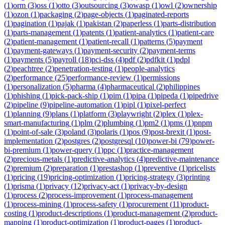
(
1
)
orm
(
3
)
oss
(
1
)
otto
(
3
)
outsourcing
(
3
)
owasp
(
1
)
owl
(
2
)
ownership
(
1
)
ozon
(
1
)
packaging
(
2
)
page-objects
(
1
)
paginated-reports
(
1
)
pagination
(
1
)
pajak
(
1
)
pakistan
(
2
)
paperless
(
1
)
parts-distribution
(
1
)
parts-management
(
1
)
patents
(
1
)
patient-analytics
(
1
)
patient-care
(
2
)
patient-management
(
1
)
patient-recall
(
1
)
patterns
(
5
)
payment
(
1
)
payment-gateways
(
1
)
payment-security
(
2
)
payment-terms
(
1
)
payments
(
5
)
payroll
(
18
)
pci-dss
(
4
)
pdf
(
2
)
pdfkit
(
1
)
pdpl
(
2
)
peachtree
(
2
)
penetration-testing
(
1
)
people-analytics
(
2
)
performance
(
25
)
performance-review
(
1
)
permissions
(
1
)
personalization
(
5
)
pharma
(
4
)
pharmaceutical
(
2
)
philippines
(
1
)
phishing
(
1
)
pick-pack-ship
(
1
)
pim
(
1
)
pipa
(
1
)
pipeda
(
1
)
pipedrive
(
2
)
pipeline
(
9
)
pipeline-automation
(
1
)
pipl
(
1
)
pixel-perfect
(
1
)
planning
(
9
)
plans
(
1
)
platform
(
3
)
playwright
(
2
)
plex
(
1
)
plex-
smart-manufacturing
(
1
)
plm
(
2
)
plumbing
(
1
)
pm2
(
1
)
pms
(
1
)
pnpm
(
1
)
point-of-sale
(
3
)
poland
(
3
)
polaris
(
1
)
pos
(
9
)
post-brexit
(
1
)
post-
implementation
(
2
)
postgres
(
2
)
postgresql
(
10
)
power-bi
(
79
)
power-
bi-premium
(
1
)
power-query
(
1
)
ppc
(
1
)
practice-management
(
2
)
precious-metals
(
1
)
predictive-analytics
(
4
)
predictive-maintenance
(
2
)
premium
(
2
)
preparation
(
1
)
prestashop
(
1
)
preventive
(
1
)
pricelists
(
1
)
pricing
(
19
)
pricing-optimization
(
1
)
pricing-strategy
(
3
)
printing
(
1
)
prisma
(
1
)
privacy
(
12
)
privacy-act
(
1
)
privacy-by-design
(
1
)
process
(
2
)
process-improvement
(
1
)
process-management
(
1
)
process-mining
(
1
)
process-safety
(
1
)
procurement
(
11
)
product-
costing
(
1
)
product-descriptions
(
1
)
product-management
(
2
)
product-
mapping
(
1
)
product-optimization
(
1
)
product-pages
(
1
)
product-