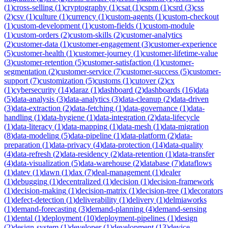
(
1
)
cross-selling
(
1
)
cryptography
(
1
)
csat
(
1
)
cspm
(
1
)
csrd
(
3
)
css
(
2
)
csv
(
1
)
culture
(
1
)
currency
(
1
)
custom-agents
(
1
)
custom-checkout
(
1
)
custom-development
(
1
)
custom-fields
(
1
)
custom-module
(
1
)
custom-orders
(
2
)
custom-skills
(
2
)
customer-analytics
(
2
)
customer-data
(
1
)
customer-engagement
(
3
)
customer-experience
(
5
)
customer-health
(
1
)
customer-journey
(
1
)
customer-lifetime-value
(
3
)
customer-retention
(
5
)
customer-satisfaction
(
1
)
customer-
segmentation
(
2
)
customer-service
(
7
)
customer-success
(
5
)
customer-
support
(
7
)
customization
(
5
)
customs
(
1
)
cutover
(
2
)
cx
(
1
)
cybersecurity
(
14
)
daraz
(
1
)
dashboard
(
2
)
dashboards
(
16
)
data
(
5
)
data-analysis
(
3
)
data-analytics
(
3
)
data-cleanup
(
2
)
data-driven
(
3
)
data-extraction
(
2
)
data-fetching
(
1
)
data-governance
(
1
)
data-
handling
(
1
)
data-hygiene
(
1
)
data-integration
(
2
)
data-lifecycle
(
1
)
data-literacy
(
1
)
data-mapping
(
1
)
data-mesh
(
1
)
data-migration
(
8
)
data-modeling
(
5
)
data-pipeline
(
1
)
data-platform
(
2
)
data-
preparation
(
1
)
data-privacy
(
4
)
data-protection
(
14
)
data-quality
(
4
)
data-refresh
(
2
)
data-residency
(
2
)
data-retention
(
1
)
data-transfer
(
4
)
data-visualization
(
5
)
data-warehouse
(
2
)
database
(
7
)
dataflows
(
1
)
datev
(
1
)
dawn
(
1
)
dax
(
7
)
deal-management
(
1
)
dealer
(
1
)
debugging
(
1
)
decentralized
(
1
)
decision
(
1
)
decision-framework
(
1
)
decision-making
(
1
)
decision-matrix
(
1
)
decision-tree
(
1
)
decorators
(
1
)
defect-detection
(
1
)
deliverability
(
1
)
delivery
(
1
)
delmiaworks
(
1
)
demand-forecasting
(
3
)
demand-planning
(
4
)
demand-sensing
(
1
)
dental
(
1
)
deployment
(
10
)
deployment-pipelines
(
1
)
design
(
2
)
design-system
(
1
)
developer
(
1
)
development
(
13
)
device-