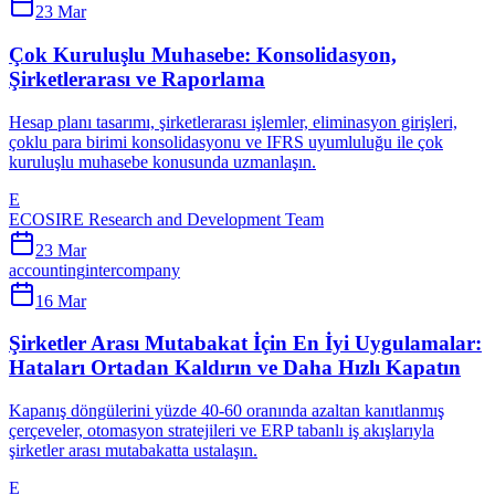
23 Mar
Çok Kuruluşlu Muhasebe: Konsolidasyon,
Şirketlerarası ve Raporlama
Hesap planı tasarımı, şirketlerarası işlemler, eliminasyon girişleri,
çoklu para birimi konsolidasyonu ve IFRS uyumluluğu ile çok
kuruluşlu muhasebe konusunda uzmanlaşın.
E
ECOSIRE Research and Development Team
23 Mar
accounting
intercompany
16 Mar
Şirketler Arası Mutabakat İçin En İyi Uygulamalar:
Hataları Ortadan Kaldırın ve Daha Hızlı Kapatın
Kapanış döngülerini yüzde 40-60 oranında azaltan kanıtlanmış
çerçeveler, otomasyon stratejileri ve ERP tabanlı iş akışlarıyla
şirketler arası mutabakatta ustalaşın.
E