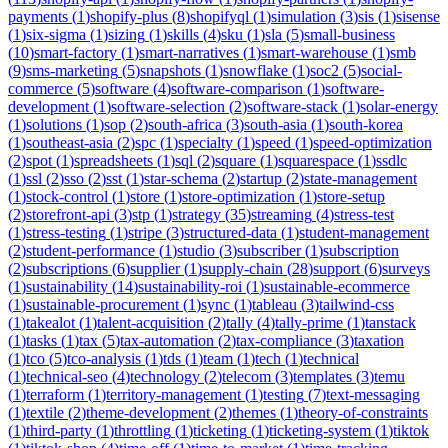
payments
(
1
)
shopify-plus
(
8
)
shopifyql
(
1
)
simulation
(
3
)
sis
(
1
)
sisense
(
1
)
six-sigma
(
1
)
sizing
(
1
)
skills
(
4
)
sku
(
1
)
sla
(
5
)
small-business
(
10
)
smart-factory
(
1
)
smart-narratives
(
1
)
smart-warehouse
(
1
)
smb
(
9
)
sms-marketing
(
5
)
snapshots
(
1
)
snowflake
(
1
)
soc2
(
5
)
social-
commerce
(
5
)
software
(
4
)
software-comparison
(
1
)
software-
development
(
1
)
software-selection
(
2
)
software-stack
(
1
)
solar-energy
(
1
)
solutions
(
1
)
sop
(
2
)
south-africa
(
3
)
south-asia
(
1
)
south-korea
(
1
)
southeast-asia
(
2
)
spc
(
1
)
specialty
(
1
)
speed
(
1
)
speed-optimization
(
2
)
spot
(
1
)
spreadsheets
(
1
)
sql
(
2
)
square
(
1
)
squarespace
(
1
)
ssdlc
(
1
)
ssl
(
2
)
sso
(
2
)
sst
(
1
)
star-schema
(
2
)
startup
(
2
)
state-management
(
1
)
stock-control
(
1
)
store
(
1
)
store-optimization
(
1
)
store-setup
(
2
)
storefront-api
(
3
)
stp
(
1
)
strategy
(
35
)
streaming
(
4
)
stress-test
(
1
)
stress-testing
(
1
)
stripe
(
3
)
structured-data
(
1
)
student-management
(
2
)
student-performance
(
1
)
studio
(
3
)
subscriber
(
1
)
subscription
(
2
)
subscriptions
(
6
)
supplier
(
1
)
supply-chain
(
28
)
support
(
6
)
surveys
(
1
)
sustainability
(
14
)
sustainability-roi
(
1
)
sustainable-ecommerce
(
1
)
sustainable-procurement
(
1
)
sync
(
1
)
tableau
(
3
)
tailwind-css
(
1
)
takealot
(
1
)
talent-acquisition
(
2
)
tally
(
4
)
tally-prime
(
1
)
tanstack
(
1
)
tasks
(
1
)
tax
(
5
)
tax-automation
(
2
)
tax-compliance
(
3
)
taxation
(
1
)
tco
(
5
)
tco-analysis
(
1
)
tds
(
1
)
team
(
1
)
tech
(
1
)
technical
(
1
)
technical-seo
(
4
)
technology
(
2
)
telecom
(
3
)
templates
(
3
)
temu
(
1
)
terraform
(
1
)
territory-management
(
1
)
testing
(
7
)
text-messaging
(
1
)
textile
(
2
)
theme-development
(
2
)
themes
(
1
)
theory-of-constraints
(
1
)
third-party
(
1
)
throttling
(
1
)
ticketing
(
1
)
ticketing-system
(
1
)
tiktok