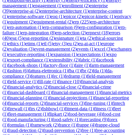
(
1
)
endpoint-security
(
1
)
energy
(
3
)
energy-efficiency
(
1
)
energy-
management
(
1
)
engagement
(
1
)
enrollment
(
2
)
enterprise
(
39
)
enterprise-ai
(
2
)
enterprise-architecture
(
1
)
enterprise-content
(
1
)
enterprise-software
(
1
)
eoq
(
1
)
epicor
(
2
)
epicor-kinetic
(
1
)
eprivacy
(
1
)
equipment
(
2
)
equipment-rental
(
2
)
erp
(
225
)
erp-architecture
(
1
)
erp-automation
(
1
)
erp-comparison
(
9
)
erp-configuration
(
1
)
erp-
failure
(
1
)
erp-integration
(
8
)
erp-selection
(
2
)
erpnext
(
18
)
errors
(
40
)
esg
(
5
)
esg-reporting
(
2
)
esignature
(
1
)
eta
(
2
)
ethical-sourcing
(
1
)
ethics
(
1
)
etims
(
1
)
etl
(
5
)
etsy
(
3
)
eu
(
2
)
eu-ai-act
(
1
)
europe
(
2
)
evaluation
(
3
)
event-management
(
2
)
events
(
1
)
excel
(
3
)
exchanges
(
1
)
executive-reporting
(
1
)
expansion
(
1
)
expectations
(
1
)
expo
(
1
)
export-compliance
(
1
)
extensibility
(
2
)
fabric
(
1
)
facebook
(
1
)
facebook-shops
(
1
)
factory-floor
(
1
)
faire
(
1
)
farm-management
(
1
)
fashion
(
6
)
fattura-elettronica
(
1
)
fba
(
1
)
fbr
(
2
)
fda
(
1
)
fda-
compliance
(
3
)
features
(
1
)
fec
(
1
)
fedramp
(
1
)
field-management
(
1
)
field-service
(
1
)
fill-rate
(
1
)
finance
(
10
)
financial-analysis
(
2
)
financial-analytics
(
2
)
financial-close
(
2
)
financial-crime
(
1
)
financial-dashboard
(
1
)
financial-management
(
1
)
financial-metrics
(
1
)
financial-planning
(
1
)
financial-projections
(
1
)
financial-reporting
(
4
)
financial-reports
(
2
)
financial-services
(
3
)
fine-tuning
(
1
)
fintech
(
3
)
firewall
(
1
)
firs
(
2
)
fishbowl
(
1
)
fitment-data
(
1
)
fitness
(
1
)
fleet
(
1
)
fleet-management
(
1
)
flipkart
(
2
)
food-beverage
(
4
)
food-cost
(
1
)
food-manufacturing
(
1
)
food-safety
(
1
)
forecasting
(
9
)
forex
(
1
)
formulas
(
1
)
framework
(
2
)
france
(
1
)
frappe
(
4
)
frappe-cloud
(
1
)
fraud-detection
(
2
)
fraud-prevention
(
2
)
free
(
1
)
free-accounting