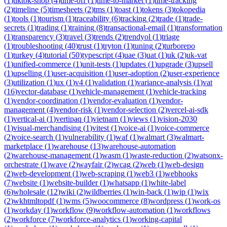
(
1
)
tiktok-shop
(
4
)
time-off
(
1
)
time-to-market
(
1
)
time-tracking
(
2
)
timeline
(
5
)
timesheets
(
2
)
tms
(
1
)
toast
(
1
)
tokens
(
3
)
tokopedia
(
1
)
tools
(
1
)
tourism
(
1
)
traceability
(
6
)
tracking
(
2
)
trade
(
1
)
trade-
secrets
(
1
)
trading
(
1
)
training
(
8
)
transactional-email
(
1
)
transformation
(
1
)
transparency
(
3
)
travel
(
3
)
trends
(
2
)
trendyol
(
1
)
triage
(
1
)
troubleshooting
(
40
)
trust
(
1
)
tryton
(
1
)
tuning
(
2
)
turborepo
(
1
)
turkey
(
4
)
tutorial
(
50
)
typescript
(
4
)
uae
(
3
)
uat
(
1
)
uk
(
2
)
uk-vat
(
1
)
unified-commerce
(
1
)
unit-tests
(
1
)
updates
(
1
)
upgrade
(
3
)
upsell
(
1
)
upselling
(
1
)
user-acquisition
(
1
)
user-adoption
(
2
)
user-experience
(
3
)
utilization
(
1
)
ux
(
1
)
v4
(
1
)
validation
(
1
)
variance-analysis
(
1
)
vat
(
16
)
vector-database
(
1
)
vehicle-management
(
1
)
vehicle-tracking
(
1
)
vendor-coordination
(
1
)
vendor-evaluation
(
1
)
vendor-
management
(
4
)
vendor-risk
(
1
)
vendor-selection
(
2
)
vercel-ai-sdk
(
1
)
vertical-ai
(
1
)
vertipaq
(
1
)
vietnam
(
1
)
views
(
1
)
vision-2030
(
1
)
visual-merchandising
(
1
)
vitest
(
1
)
voice-ai
(
1
)
voice-commerce
(
2
)
voice-search
(
1
)
vulnerability
(
1
)
waf
(
1
)
walmart
(
3
)
walmart-
marketplace
(
1
)
warehouse
(
13
)
warehouse-automation
(
2
)
warehouse-management
(
1
)
wasm
(
1
)
waste-reduction
(
2
)
watsonx-
orchestrate
(
1
)
wave
(
2
)
wayfair
(
2
)
wcag
(
2
)
web
(
1
)
web-design
(
2
)
web-development
(
1
)
web-scraping
(
1
)
web3
(
1
)
webhooks
(
7
)
website
(
1
)
website-builder
(
1
)
whatsapp
(
1
)
white-label
(
6
)
wholesale
(
12
)
wiki
(
2
)
wildberries
(
1
)
win-back
(
1
)
wip
(
1
)
wix
(
2
)
wkhtmltopdf
(
1
)
wms
(
5
)
woocommerce
(
8
)
wordpress
(
1
)
work-os
(
1
)
workday
(
1
)
workflow
(
9
)
workflow-automation
(
1
)
workflows
(
2
)
workforce
(
7
)
workforce-analytics
(
1
)
working-capital