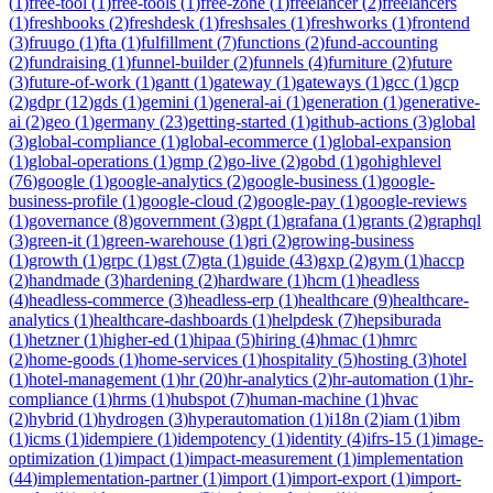
(
1
)
free-tool
(
1
)
free-tools
(
1
)
free-zone
(
1
)
freelancer
(
2
)
freelancers
(
1
)
freshbooks
(
2
)
freshdesk
(
1
)
freshsales
(
1
)
freshworks
(
1
)
frontend
(
3
)
fruugo
(
1
)
fta
(
1
)
fulfillment
(
7
)
functions
(
2
)
fund-accounting
(
2
)
fundraising
(
1
)
funnel-builder
(
2
)
funnels
(
4
)
furniture
(
2
)
future
(
3
)
future-of-work
(
1
)
gantt
(
1
)
gateway
(
1
)
gateways
(
1
)
gcc
(
1
)
gcp
(
2
)
gdpr
(
12
)
gds
(
1
)
gemini
(
1
)
general-ai
(
1
)
generation
(
1
)
generative-
ai
(
2
)
geo
(
1
)
germany
(
23
)
getting-started
(
1
)
github-actions
(
3
)
global
(
3
)
global-compliance
(
1
)
global-ecommerce
(
1
)
global-expansion
(
1
)
global-operations
(
1
)
gmp
(
2
)
go-live
(
2
)
gobd
(
1
)
gohighlevel
(
76
)
google
(
1
)
google-analytics
(
2
)
google-business
(
1
)
google-
business-profile
(
1
)
google-cloud
(
2
)
google-pay
(
1
)
google-reviews
(
1
)
governance
(
8
)
government
(
3
)
gpt
(
1
)
grafana
(
1
)
grants
(
2
)
graphql
(
3
)
green-it
(
1
)
green-warehouse
(
1
)
gri
(
2
)
growing-business
(
1
)
growth
(
1
)
grpc
(
1
)
gst
(
7
)
gta
(
1
)
guide
(
43
)
gxp
(
2
)
gym
(
1
)
haccp
(
2
)
handmade
(
3
)
hardening
(
2
)
hardware
(
1
)
hcm
(
1
)
headless
(
4
)
headless-commerce
(
3
)
headless-erp
(
1
)
healthcare
(
9
)
healthcare-
analytics
(
1
)
healthcare-dashboards
(
1
)
helpdesk
(
7
)
hepsiburada
(
1
)
hetzner
(
1
)
higher-ed
(
1
)
hipaa
(
5
)
hiring
(
4
)
hmac
(
1
)
hmrc
(
2
)
home-goods
(
1
)
home-services
(
1
)
hospitality
(
5
)
hosting
(
3
)
hotel
(
1
)
hotel-management
(
1
)
hr
(
20
)
hr-analytics
(
2
)
hr-automation
(
1
)
hr-
compliance
(
1
)
hrms
(
1
)
hubspot
(
7
)
human-machine
(
1
)
hvac
(
2
)
hybrid
(
1
)
hydrogen
(
3
)
hyperautomation
(
1
)
i18n
(
2
)
iam
(
1
)
ibm
(
1
)
icms
(
1
)
idempiere
(
1
)
idempotency
(
1
)
identity
(
4
)
ifrs-15
(
1
)
image-
optimization
(
1
)
impact
(
1
)
impact-measurement
(
1
)
implementation
(
44
)
implementation-partner
(
1
)
import
(
1
)
import-export
(
1
)
import-