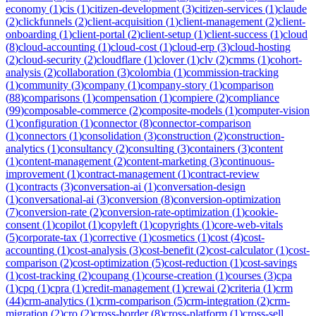
economy
(
1
)
cis
(
1
)
citizen-development
(
3
)
citizen-services
(
1
)
claude
(
2
)
clickfunnels
(
2
)
client-acquisition
(
1
)
client-management
(
2
)
client-
onboarding
(
1
)
client-portal
(
2
)
client-setup
(
1
)
client-success
(
1
)
cloud
(
8
)
cloud-accounting
(
1
)
cloud-cost
(
1
)
cloud-erp
(
3
)
cloud-hosting
(
2
)
cloud-security
(
2
)
cloudflare
(
1
)
clover
(
1
)
clv
(
2
)
cmms
(
1
)
cohort-
analysis
(
2
)
collaboration
(
3
)
colombia
(
1
)
commission-tracking
(
1
)
community
(
3
)
company
(
1
)
company-story
(
1
)
comparison
(
88
)
comparisons
(
1
)
compensation
(
1
)
compiere
(
2
)
compliance
(
99
)
composable-commerce
(
2
)
composite-models
(
1
)
computer-vision
(
1
)
configuration
(
1
)
connector
(
8
)
connector-comparison
(
1
)
connectors
(
1
)
consolidation
(
3
)
construction
(
2
)
construction-
analytics
(
1
)
consultancy
(
2
)
consulting
(
3
)
containers
(
3
)
content
(
1
)
content-management
(
2
)
content-marketing
(
3
)
continuous-
improvement
(
1
)
contract-management
(
1
)
contract-review
(
1
)
contracts
(
3
)
conversation-ai
(
1
)
conversation-design
(
1
)
conversational-ai
(
3
)
conversion
(
8
)
conversion-optimization
(
7
)
conversion-rate
(
2
)
conversion-rate-optimization
(
1
)
cookie-
consent
(
1
)
copilot
(
1
)
copyleft
(
1
)
copyrights
(
1
)
core-web-vitals
(
5
)
corporate-tax
(
1
)
corrective
(
1
)
cosmetics
(
1
)
cost
(
4
)
cost-
accounting
(
1
)
cost-analysis
(
3
)
cost-benefit
(
2
)
cost-calculator
(
1
)
cost-
comparison
(
2
)
cost-optimization
(
5
)
cost-reduction
(
1
)
cost-savings
(
1
)
cost-tracking
(
2
)
coupang
(
1
)
course-creation
(
1
)
courses
(
3
)
cpa
(
1
)
cpq
(
1
)
cpra
(
1
)
credit-management
(
1
)
crewai
(
2
)
criteria
(
1
)
crm
(
44
)
crm-analytics
(
1
)
crm-comparison
(
5
)
crm-integration
(
2
)
crm-
migration
(
2
)
cro
(
2
)
cross-border
(
8
)
cross-platform
(
1
)
cross-sell