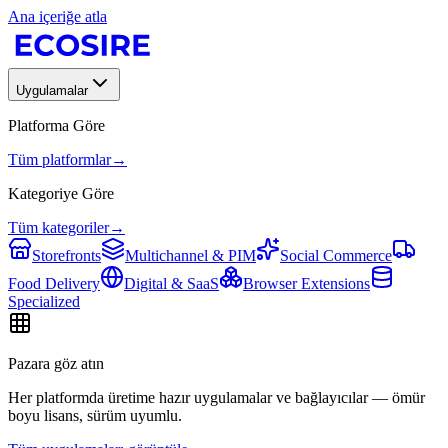
Ana içeriğe atla
Uygulamalar
Platforma Göre
Tüm platformlar
→
Kategoriye Göre
Tüm kategoriler
→
Storefronts
Multichannel & PIM
Social Commerce
Food Delivery
Digital & SaaS
Browser Extensions
Specialized
Pazara göz atın
Her platformda üretime hazır uygulamalar ve bağlayıcılar — ömür
boyu lisans, sürüm uyumlu.