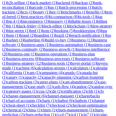
(
1
)
b2b-selling
(
1
)
back-market
(
1
)
backend
(
6
)
backup
(
2
)
bank-
reconciliation
(
1
)
barcode
(
1
)
bas
(
1
)
batch-processing
(
1
)
batch-
tracking
(
2
)
bcrs
(
1
)
beauty
(
1
)
bee
(
1
)
benchmarks
(
1
)
benefits
(
1
)
best-
of-breed
(
1
)
best-practices
(
6
)
bi-comparison
(
8
)
bi-tools
(
1
)
bias
(
1
)
big-4
(
1
)
bigcommerce
(
3
)
bigquery
(
1
)
billable-hours
(
1
)
billing
(
7
)
bir
(
1
)
black-friday
(
1
)
block-editor
(
1
)
blockchain
(
1
)
blog-strategy
(
1
)
blue-green
(
1
)
bmf
(
1
)
bom
(
2
)
booking
(
5
)
bookkeeping
(
9
)
bpa
(
1
)
bpm
(
1
)
brand
(
2
)
branding
(
1
)
brazil
(
2
)
breach-notification
(
1
)
bss
(
1
)
budget
(
3
)
budgeting
(
6
)
build-vs-buy
(
3
)
business
(
13
)
business
software
(
1
)
business-apps
(
1
)
business-automation
(
1
)
business-case
(
2
)
business-continuity
(
2
)
business-growth
(
1
)
business-intelligence
(
26
)
business-one
(
1
)
business-operations
(
1
)
business-plan
(
1
)
business-process
(
8
)
business-processes
(
1
)
business-software
(
1
)
business-strategy
(
12
)
business-tools
(
2
)
buyer-portal
(
1
)
buyers-
guide
(
1
)
caching
(
6
)
calculation-groups
(
1
)
calculators
(
1
)
calendar
(
3
)
california
(
1
)
cam
(
1
)
campaigns
(
4
)
canada
(
1
)
canada-hst
(
1
)
canary
(
1
)
capacity
(
2
)
capacity-planning
(
2
)
carbon-footprint
(
2
)
carbon-tracking
(
3
)
career-plans
(
1
)
cart-abandonment
(
2
)
case-
management
(
2
)
case-study
(
11
)
cash-flow
(
4
)
catalog
(
2
)
catalog-sync
(
1
)
category-pages
(
1
)
ccpa
(
2
)
cdn
(
2
)
certification
(
2
)
cfdi
(
1
)
cfo
(
2
)
change-management
(
6
)
channel-manager
(
1
)
chargebacks
(
1
)
chart-of-accounts
(
3
)
charts
(
1
)
chatbot
(
6
)
chatbots
(
1
)
chatgpt
(
2
)
cheat-sheet
(
1
)
checklist
(
7
)
checkout
(
2
)
checkout-optimization
(
2
)
chemical
(
2
)
china
(
1
)
churn
(
1
)
churn-management
(
1
)
churn-
prediction
(
2
)
churn-reduction
(
1
)
ci-cd
(
7
)
cicd
(
1
)
cin7
(
1
)
circular-