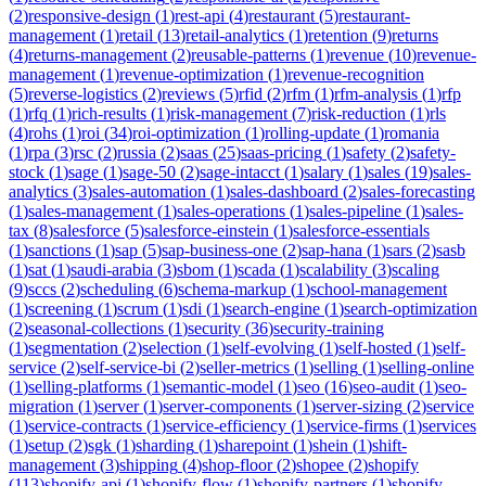
(
2
)
responsive-design
(
1
)
rest-api
(
4
)
restaurant
(
5
)
restaurant-
management
(
1
)
retail
(
13
)
retail-analytics
(
1
)
retention
(
9
)
returns
(
4
)
returns-management
(
2
)
reusable-patterns
(
1
)
revenue
(
10
)
revenue-
management
(
1
)
revenue-optimization
(
1
)
revenue-recognition
(
5
)
reverse-logistics
(
2
)
reviews
(
5
)
rfid
(
2
)
rfm
(
1
)
rfm-analysis
(
1
)
rfp
(
1
)
rfq
(
1
)
rich-results
(
1
)
risk-management
(
7
)
risk-reduction
(
1
)
rls
(
4
)
rohs
(
1
)
roi
(
34
)
roi-optimization
(
1
)
rolling-update
(
1
)
romania
(
1
)
rpa
(
3
)
rsc
(
2
)
russia
(
2
)
saas
(
25
)
saas-pricing
(
1
)
safety
(
2
)
safety-
stock
(
1
)
sage
(
1
)
sage-50
(
2
)
sage-intacct
(
1
)
salary
(
1
)
sales
(
19
)
sales-
analytics
(
3
)
sales-automation
(
1
)
sales-dashboard
(
2
)
sales-forecasting
(
1
)
sales-management
(
1
)
sales-operations
(
1
)
sales-pipeline
(
1
)
sales-
tax
(
8
)
salesforce
(
5
)
salesforce-einstein
(
1
)
salesforce-essentials
(
1
)
sanctions
(
1
)
sap
(
5
)
sap-business-one
(
2
)
sap-hana
(
1
)
sars
(
2
)
sasb
(
1
)
sat
(
1
)
saudi-arabia
(
3
)
sbom
(
1
)
scada
(
1
)
scalability
(
3
)
scaling
(
9
)
sccs
(
2
)
scheduling
(
6
)
schema-markup
(
1
)
school-management
(
1
)
screening
(
1
)
scrum
(
1
)
sdi
(
1
)
search-engine
(
1
)
search-optimization
(
2
)
seasonal-collections
(
1
)
security
(
36
)
security-training
(
1
)
segmentation
(
2
)
selection
(
1
)
self-evolving
(
1
)
self-hosted
(
1
)
self-
service
(
2
)
self-service-bi
(
2
)
seller-metrics
(
1
)
selling
(
1
)
selling-online
(
1
)
selling-platforms
(
1
)
semantic-model
(
1
)
seo
(
16
)
seo-audit
(
1
)
seo-
migration
(
1
)
server
(
1
)
server-components
(
1
)
server-sizing
(
2
)
service
(
1
)
service-contracts
(
1
)
service-efficiency
(
1
)
service-firms
(
1
)
services
(
1
)
setup
(
2
)
sgk
(
1
)
sharding
(
1
)
sharepoint
(
1
)
shein
(
1
)
shift-
management
(
3
)
shipping
(
4
)
shop-floor
(
2
)
shopee
(
2
)
shopify
(
113
)
shopify-api
(
1
)
shopify-flow
(
1
)
shopify-partners
(
1
)
shopify-