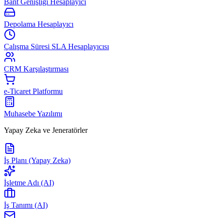
Bant Genişliği Hesaplayıcı
Depolama Hesaplayıcı
Çalışma Süresi SLA Hesaplayıcısı
CRM Karşılaştırması
e-Ticaret Platformu
Muhasebe Yazılımı
Yapay Zeka ve Jeneratörler
İş Planı (Yapay Zeka)
İşletme Adı (AI)
İş Tanımı (AI)