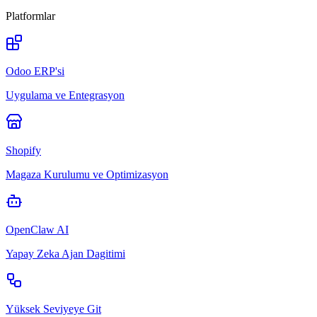
Platformlar
Odoo ERP'si
Uygulama ve Entegrasyon
Shopify
Magaza Kurulumu ve Optimizasyon
OpenClaw AI
Yapay Zeka Ajan Dagitimi
Yüksek Seviyeye Git