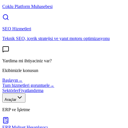
Coklu Platform Muhasebesi
SEO Hizmetleri
Teknik SEO, içerik stratejisi ve yanıt motoru optimizasyonu
Yardima mi ihtiyaciniz var?
Ekibimizle konusun
Başlayın
→
Tum hizmetleri goruntuele
→
Sektörler
Fiyatlandırma
Araçlar
ERP ve İşletme
ERP Maliyet Hesaplayıcı