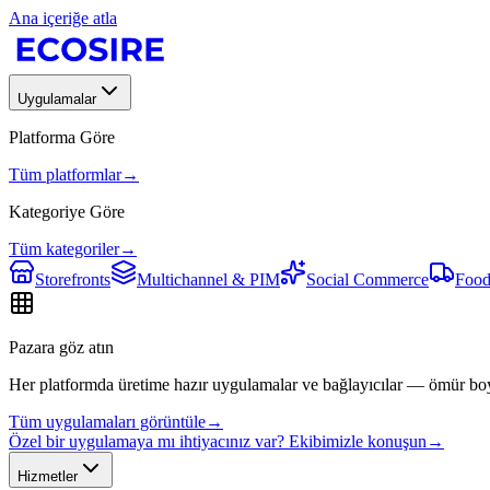
Ana içeriğe atla
Uygulamalar
Platforma Göre
Tüm platformlar
→
Kategoriye Göre
Tüm kategoriler
→
Storefronts
Multichannel & PIM
Social Commerce
Food
Pazara göz atın
Her platformda üretime hazır uygulamalar ve bağlayıcılar — ömür bo
Tüm uygulamaları görüntüle
→
Özel bir uygulamaya mı ihtiyacınız var? Ekibimizle konuşun
→
Hizmetler