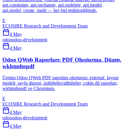
api.constrains, api.onchange, api.ondelete, api.model,
api.model_create_multi — her biri tetiklendiğinde.
E
ECOSIRE Research and Development Team
4 May
odoo
odoo-development
4 May
Odoo QWeb Raporları: PDF Oluşturma, Düzen,
wkhtmltopdf
Üretim Odoo QWeb PDF raporları oluşturun: external_layout
modeli, sayfa düzeni, üstbilgiler/altbilgiler, çoklu dil raporları,
wkhtmltopdf ve Chromium.
E
ECOSIRE Research and Development Team
4 May
odoo
odoo-development
4 May