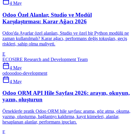
4 May
Odoo Özel Alanlar, Studio ve Modül
Karşılaştırması: Karar Ağacı 2026
Odoo'da Ayarlar özel alanları, Studio ve özel bir Python modülü ne
zaman kullanılmalı? Karar ağacı, performans değiş tokuşları, geçiş
riskleri, sahip olma maliyeti.
E
ECOSIRE Research and Development Team
4 May
odoo
odoo-development
4 May
Odoo ORM API Hile Sayfası 2026: arayın, okuyun,
yazın, oluşturun
Örneklerle pratik Odoo ORM hile sayfası: arama, göz atma, okuma,
yazma, oluşturma, bağlantıyı kaldırma, kayıt kümeleri, alanlar,
hesaplanan alanlar, performans ipuçları.
E