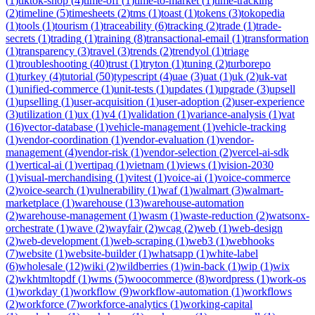
(
1
)
tiktok-shop
(
4
)
time-off
(
1
)
time-to-market
(
1
)
time-tracking
(
2
)
timeline
(
5
)
timesheets
(
2
)
tms
(
1
)
toast
(
1
)
tokens
(
3
)
tokopedia
(
1
)
tools
(
1
)
tourism
(
1
)
traceability
(
6
)
tracking
(
2
)
trade
(
1
)
trade-
secrets
(
1
)
trading
(
1
)
training
(
8
)
transactional-email
(
1
)
transformation
(
1
)
transparency
(
3
)
travel
(
3
)
trends
(
2
)
trendyol
(
1
)
triage
(
1
)
troubleshooting
(
40
)
trust
(
1
)
tryton
(
1
)
tuning
(
2
)
turborepo
(
1
)
turkey
(
4
)
tutorial
(
50
)
typescript
(
4
)
uae
(
3
)
uat
(
1
)
uk
(
2
)
uk-vat
(
1
)
unified-commerce
(
1
)
unit-tests
(
1
)
updates
(
1
)
upgrade
(
3
)
upsell
(
1
)
upselling
(
1
)
user-acquisition
(
1
)
user-adoption
(
2
)
user-experience
(
3
)
utilization
(
1
)
ux
(
1
)
v4
(
1
)
validation
(
1
)
variance-analysis
(
1
)
vat
(
16
)
vector-database
(
1
)
vehicle-management
(
1
)
vehicle-tracking
(
1
)
vendor-coordination
(
1
)
vendor-evaluation
(
1
)
vendor-
management
(
4
)
vendor-risk
(
1
)
vendor-selection
(
2
)
vercel-ai-sdk
(
1
)
vertical-ai
(
1
)
vertipaq
(
1
)
vietnam
(
1
)
views
(
1
)
vision-2030
(
1
)
visual-merchandising
(
1
)
vitest
(
1
)
voice-ai
(
1
)
voice-commerce
(
2
)
voice-search
(
1
)
vulnerability
(
1
)
waf
(
1
)
walmart
(
3
)
walmart-
marketplace
(
1
)
warehouse
(
13
)
warehouse-automation
(
2
)
warehouse-management
(
1
)
wasm
(
1
)
waste-reduction
(
2
)
watsonx-
orchestrate
(
1
)
wave
(
2
)
wayfair
(
2
)
wcag
(
2
)
web
(
1
)
web-design
(
2
)
web-development
(
1
)
web-scraping
(
1
)
web3
(
1
)
webhooks
(
7
)
website
(
1
)
website-builder
(
1
)
whatsapp
(
1
)
white-label
(
6
)
wholesale
(
12
)
wiki
(
2
)
wildberries
(
1
)
win-back
(
1
)
wip
(
1
)
wix
(
2
)
wkhtmltopdf
(
1
)
wms
(
5
)
woocommerce
(
8
)
wordpress
(
1
)
work-os
(
1
)
workday
(
1
)
workflow
(
9
)
workflow-automation
(
1
)
workflows
(
2
)
workforce
(
7
)
workforce-analytics
(
1
)
working-capital