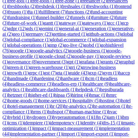
(
1
)
free-tool
(
1
)
free-tools
(
1
)
free-zone
(
1
)
freelancer
(
2
)
freelancers
(
1
)
freshbooks
(
2
)
freshdesk
(
1
)
freshsales
(
1
)
freshworks
(
1
)
frontend
(
3
)
fruugo
(
1
)
fta
(
1
)
fulfillment
(
7
)
functions
(
2
)
fund-accounting
(
2
)
fundraising
(
1
)
funnel-builder
(
2
)
funnels
(
4
)
furniture
(
2
)
future
(
3
)
future-of-work
(
1
)
gantt
(
1
)
gateway
(
1
)
gateways
(
1
)
gcc
(
1
)
gcp
(
2
)
gdpr
(
12
)
gds
(
1
)
gemini
(
1
)
general-ai
(
1
)
generation
(
1
)
generative-
ai
(
2
)
geo
(
1
)
germany
(
23
)
getting-started
(
1
)
github-actions
(
3
)
global
(
3
)
global-compliance
(
1
)
global-ecommerce
(
1
)
global-expansion
(
1
)
global-operations
(
1
)
gmp
(
2
)
go-live
(
2
)
gobd
(
1
)
gohighlevel
(
76
)
google
(
1
)
google-analytics
(
2
)
google-business
(
1
)
google-
business-profile
(
1
)
google-cloud
(
2
)
google-pay
(
1
)
google-reviews
(
1
)
governance
(
8
)
government
(
3
)
gpt
(
1
)
grafana
(
1
)
grants
(
2
)
graphql
(
3
)
green-it
(
1
)
green-warehouse
(
1
)
gri
(
2
)
growing-business
(
1
)
growth
(
1
)
grpc
(
1
)
gst
(
7
)
gta
(
1
)
guide
(
43
)
gxp
(
2
)
gym
(
1
)
haccp
(
2
)
handmade
(
3
)
hardening
(
2
)
hardware
(
1
)
hcm
(
1
)
headless
(
4
)
headless-commerce
(
3
)
headless-erp
(
1
)
healthcare
(
9
)
healthcare-
analytics
(
1
)
healthcare-dashboards
(
1
)
helpdesk
(
7
)
hepsiburada
(
1
)
hetzner
(
1
)
higher-ed
(
1
)
hipaa
(
5
)
hiring
(
4
)
hmac
(
1
)
hmrc
(
2
)
home-goods
(
1
)
home-services
(
1
)
hospitality
(
5
)
hosting
(
3
)
hotel
(
1
)
hotel-management
(
1
)
hr
(
20
)
hr-analytics
(
2
)
hr-automation
(
1
)
hr-
compliance
(
1
)
hrms
(
1
)
hubspot
(
7
)
human-machine
(
1
)
hvac
(
2
)
hybrid
(
1
)
hydrogen
(
3
)
hyperautomation
(
1
)
i18n
(
2
)
iam
(
1
)
ibm
(
1
)
icms
(
1
)
idempiere
(
1
)
idempotency
(
1
)
identity
(
4
)
ifrs-15
(
1
)
image-
optimization
(
1
)
impact
(
1
)
impact-measurement
(
1
)
implementation
(
44
)
implementation-partner
(
1
)
import
(
1
)
import-export
(
1
)
import-