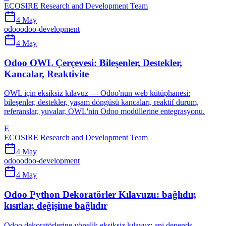
ECOSIRE Research and Development Team
4 May
odoo
odoo-development
4 May
Odoo OWL Çerçevesi: Bileşenler, Destekler,
Kancalar, Reaktivite
OWL için eksiksiz kılavuz — Odoo'nun web kütüphanesi:
bileşenler, destekler, yaşam döngüsü kancaları, reaktif durum,
referanslar, yuvalar, OWL'nin Odoo modüllerine entegrasyonu.
E
ECOSIRE Research and Development Team
4 May
odoo
odoo-development
4 May
Odoo Python Dekoratörler Kılavuzu: bağlıdır,
kısıtlar, değişime bağlıdır
Odoo dekoratörlerine yönelik eksiksiz kılavuz: api.depends,