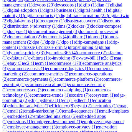
management
(
1
)
devops
(
29
)
devsecops
(
1
)
dgfip
(
1
)
dian
(
1
)
digital
(
1
)
digital-adoption
(
1
)
digital-business
(
1
)
digital-health
(
1
)
digital-
maturity
(
1
)
digital-products
(
1
)
digital-transformation
(
22
)
digital-twin
(
2
)
digital-twins
(
1
)
directquery
(
1
)
disaster-recovery
(
1
)
discounts
(
2
)
distribution
(
4
)
diversity
(
1
)
dms
(
2
)
docker
(
3
)
docker-compose
(
1
)
doctype
(
1
)
document-management
(
3
)
document-processing
(
2
)
documentation
(
2
)
documents
(
4
)
dolibarr
(
1
)
domo
(
1
)
donor-
management
(
2
)
dpa
(
1
)
dpdp
(
1
)
dpo
(
1
)
drip-campaigns
(
1
)
drip-
content
(
1
)
drizzle
(
3
)
drizzle-orm
(
2
)
dropshipping
(
3
)
dubai
(
1
)
dynamic-pricing
(
3
)
dynamics-365
(
4
)
e-commerce
(
2
)
e-factura
(
1
)
e-faktur
(
1
)
e-fatura
(
1
)
e-invoicing
(
5
)
e-way-bill
(
1
)
e2e
(
2
)
eaa
(
1
)
ebay
(
3
)
ec2
(
1
)
ecm
(
1
)
ecommerce
(
178
)
ecommerce-analytics
(
3
)
ecommerce-costs
(
1
)
ecommerce-logistics
(
1
)
ecommerce-
marketing
(
2
)
ecommerce-metrics
(
2
)
ecommerce-operations
(
2
)
ecommerce-payments
(
1
)
ecommerce-platform
(
2
)
ecommerce-
reporting
(
1
)
ecommerce-scaling
(
1
)
ecommerce-security
(
1
)
ecommerce-seo
(
3
)
ecommerce-shipping
(
1
)
ecommerce-
technology
(
1
)
ecommerce-trends
(
1
)
ecosire
(
7
)
ecosystem
(
1
)
edge-
computing
(
2
)
edi
(
1
)
editorial
(
1
)
edr
(
1
)
edtech
(
1
)
education
(
4
)
education-analytics
(
1
)
efficiency
(
8
)
egypt
(
2
)
electronics
(
1
)
emag
(
1
)
email
(
2
)
email-marketing
(
10
)
email-sequences
(
1
)
email-templates
(
1
)
embedded
(
2
)
embedded-analytics
(
5
)
embedded-apps
(
1
)
emissions
(
1
)
employee-development
(
1
)
employee-engagement
(
1
)
employee-management
(
3
)
employee-privacy
(
1
)
encryption