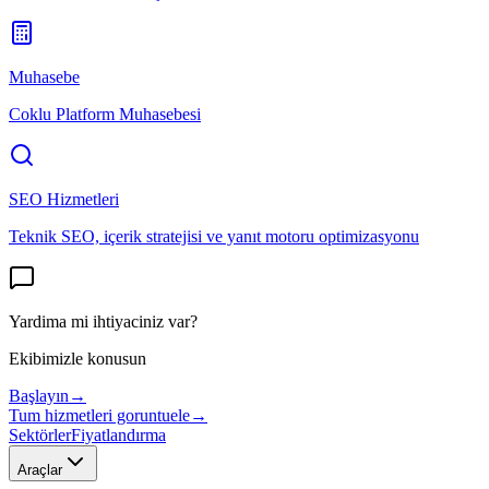
Muhasebe
Coklu Platform Muhasebesi
SEO Hizmetleri
Teknik SEO, içerik stratejisi ve yanıt motoru optimizasyonu
Yardima mi ihtiyaciniz var?
Ekibimizle konusun
Başlayın
→
Tum hizmetleri goruntuele
→
Sektörler
Fiyatlandırma
Araçlar