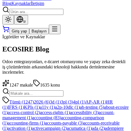
Blog
Kaynaklar
İletişim
tr
Giriş yap
Başlayın
İçgörüler ve Kaynaklar
ECOSIRE Blog
Odoo entegrasyonları, e-ticaret otomasyonu ve yapay zeka destekli
iş çözümlerinin arkasındaki teknoloji hakkında derinlemesine
incelemeler.
1247
makale
1635
konu
Tümü (1247)
2026
(
6
)
3d
(
1
)
3pl
(
3
)
4pl
(
1
)
AP-AR
(
1
)
HR
(
1
)
IFRS
(
1
)
KPIs
(
1
)
a11y
(
1
)
a2p-10dlc
(
1
)
ab-testing
(
5
)
about-ecosire
(
1
)
access-control
(
2
)
access-rights
(
1
)
accessibility
(
3
)
account-
management
(
1
)
accounting
(
83
)
accounting-comparison
(
1
)
accounting-firms
(
1
)
accounts-payable
(
3
)
accounts-receivable
(
1
)
activation
(
1
)
activecampaign
(
2
)
acumatica
(
1
)
ada
(
2
)
adempiere