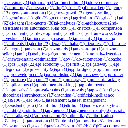
(
1
)
adequacy
(
1
)
admin-api
(
1
)
administration
(
1
)
adobe-commerce
(
2
)
adoption
(
2
)
aerospace
(
1
)
afip
(
1
)
africa
(
2
)
aftermarket
(
1
)
agency
(
13
)
agency-automation
(
1
)
agency-growth
(
2
)
agency-scaling
(
1
)
agentforce
(
1
)
agile
(
2
)
agreements
(
1
)
agriculture
(
3
)
agritech
(
1
)
ai
(
62
)
ai-agent
(
1
)
ai-agents
(
38
)
ai-analytics
(
2
)
ai-architecture
(
2
)
ai-
assistants
(
1
)
ai-automation
(
6
)
ai-bot
(
1
)
ai-chatbot
(
1
)
ai-comparison
(
1
)
ai-content
(
1
)
ai-development
(
1
)
ai-ethics
(
1
)
ai-frameworks
(
2
)
ai-
investment
(
1
)
ai-queries
(
1
)
ai-search
(
3
)
ai-security
(
1
)
ai-testing
(
1
)
ai-threats
(
1
)
alerting
(
2
)
alexa
(
1
)
alibaba
(
1
)
aliexpress
(
1
)
all-in-one
(
2
)
allegro
(
2
)
amazon
(
7
)
amazon-ads
(
1
)
amazon-ppc
(
1
)
amazon-
seller
(
1
)
aml
(
1
)
analytics
(
40
)
announcement
(
1
)
anomaly-detection
(
1
)
answer-engine-optimization
(
1
)
aov
(
1
)
ap-automation
(
1
)
apache
(
1
)
apcs
(
1
)
api
(
22
)
api-economy
(
1
)
api-first
(
2
)
api-gateway
(
1
)
api-
integration
(
3
)
api-security
(
2
)
apm
(
1
)
app-bridge
(
1
)
app-commerce
(
1
)
app-development
(
2
)
app-publishing
(
1
)
app-review
(
1
)
app-router
(
1
)
app-store
(
1
)
apparel
(
3
)
appi
(
1
)
apple-pay
(
1
)
applicant-tracking
(
1
)
applications
(
1
)
appointment-booking
(
2
)
appointments
(
1
)
appraisals
(
1
)
approval-chains
(
1
)
approvals
(
3
)
apps
(
1
)
ar
(
1
)
ar-
shopping
(
1
)
architecture
(
17
)
argentina
(
1
)
artificial-intelligence
(
2
)
as9100
(
1
)
asc-606
(
3
)
assessment
(
2
)
asset-management
(
4
)
assistant
(
1
)
ato
(
1
)
attribution
(
1
)
attrition
(
1
)
audience-analytics
(
1
)
audit
(
7
)
audit-trail
(
1
)
augmented
(
1
)
augmented-reality
(
2
)
australia
(
2
)
australia-gst
(
1
)
authentication
(
6
)
authentik
(
2
)
authorization
(
3
)
autogen
(
2
)
automation
(
119
)
automl
(
1
)
automotive
(
5
)
autonomous
(
2
)
awareness
(
1
)
aws
(
10
)
axelor
(
2
)
azure
(
4
)
b2b
(
18
)
b2b-ecommerce