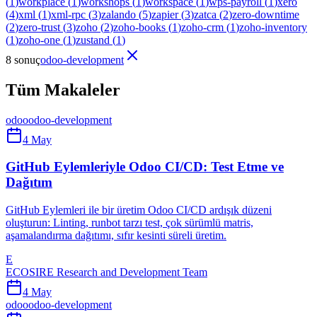
(
1
)
workplace
(
1
)
workshops
(
1
)
workspace
(
1
)
wps-payroll
(
1
)
xero
(
4
)
xml
(
1
)
xml-rpc
(
3
)
zalando
(
5
)
zapier
(
3
)
zatca
(
2
)
zero-downtime
(
2
)
zero-trust
(
3
)
zoho
(
2
)
zoho-books
(
1
)
zoho-crm
(
1
)
zoho-inventory
(
1
)
zoho-one
(
1
)
zustand
(
1
)
8 sonuç
odoo-development
Tüm Makaleler
odoo
odoo-development
4 May
GitHub Eylemleriyle Odoo CI/CD: Test Etme ve
Dağıtım
GitHub Eylemleri ile bir üretim Odoo CI/CD ardışık düzeni
oluşturun: Linting, runbot tarzı test, çok sürümlü matris,
aşamalandırma dağıtımı, sıfır kesinti süreli üretim.
E
ECOSIRE Research and Development Team
4 May
odoo
odoo-development