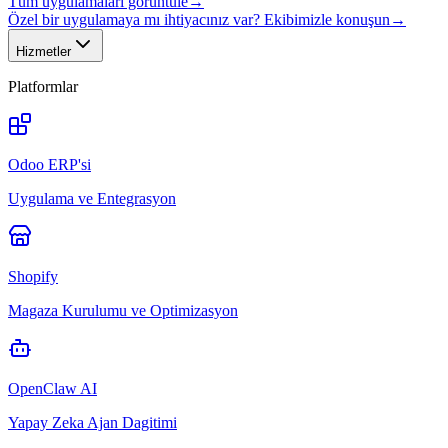
Tüm uygulamaları görüntüle
→
Özel bir uygulamaya mı ihtiyacınız var? Ekibimizle konuşun
→
Hizmetler
Platformlar
Odoo ERP'si
Uygulama ve Entegrasyon
Shopify
Magaza Kurulumu ve Optimizasyon
OpenClaw AI
Yapay Zeka Ajan Dagitimi