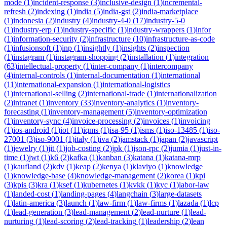
mode
(
1
)
incident-response
(
3
)
inclusive-design
(
1
)
incremental-
refresh
(
2
)
indexing
(
1
)
india
(
5
)
india-gst
(
2
)
india-marketplace
(
1
)
indonesia
(
2
)
industry
(
4
)
industry-4-0
(
17
)
industry-5-0
(
1
)
industry-erp
(
1
)
industry-specific
(
1
)
industry-wrappers
(
1
)
infor
(
1
)
information-security
(
2
)
infrastructure
(
10
)
infrastructure-as-code
(
1
)
infusionsoft
(
1
)
inp
(
1
)
insightly
(
1
)
insights
(
2
)
inspection
(
1
)
instagram
(
1
)
instagram-shopping
(
2
)
installation
(
1
)
integration
(
63
)
intellectual-property
(
1
)
inter-company
(
1
)
intercompany
(
4
)
internal-controls
(
1
)
internal-documentation
(
1
)
international
(
11
)
international-expansion
(
1
)
international-logistics
(
1
)
international-selling
(
2
)
international-trade
(
1
)
internationalization
(
2
)
intranet
(
1
)
inventory
(
33
)
inventory-analytics
(
1
)
inventory-
forecasting
(
1
)
inventory-management
(
5
)
inventory-optimization
(
1
)
inventory-sync
(
4
)
invoice-processing
(
2
)
invoices
(
1
)
invoicing
(
1
)
ios-android
(
1
)
iot
(
11
)
iqms
(
1
)
isa-95
(
1
)
isms
(
1
)
iso-13485
(
1
)
iso-
27001
(
3
)
iso-9001
(
1
)
italy
(
1
)
iva
(
2
)
jamstack
(
1
)
japan
(
2
)
javascript
(
1
)
jewelry
(
1
)
jit
(
1
)
job-costing
(
2
)
jpk
(
1
)
json-rpc
(
2
)
jumia
(
1
)
just-in-
time
(
1
)
jwt
(
1
)
k6
(
2
)
kafka
(
1
)
kanban
(
3
)
katana
(
1
)
katana-mrp
(
1
)
kaufland
(
2
)
kdv
(
1
)
keap
(
2
)
kenya
(
1
)
klaviyo
(
1
)
knowledge
(
1
)
knowledge-base
(
4
)
knowledge-management
(
2
)
korea
(
1
)
kpi
(
3
)
kpis
(
3
)
kra
(
1
)
ksef
(
1
)
kubernetes
(
1
)
kvkk
(
1
)
kyc
(
1
)
labor-law
(
1
)
landed-cost
(
1
)
landing-pages
(
4
)
langchain
(
3
)
large-datasets
(
1
)
latin-america
(
3
)
launch
(
1
)
law-firm
(
1
)
law-firms
(
1
)
lazada
(
1
)
lcp
(
1
)
lead-generation
(
3
)
lead-management
(
2
)
lead-nurture
(
1
)
lead-
nurturing
(
1
)
lead-scoring
(
2
)
lead-tracking
(
1
)
leadership
(
2
)
lean