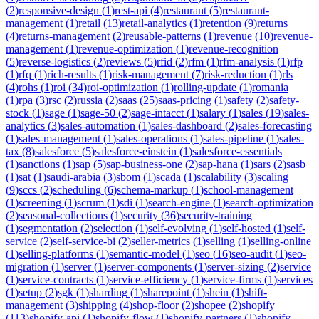
(
2
)
responsive-design
(
1
)
rest-api
(
4
)
restaurant
(
5
)
restaurant-
management
(
1
)
retail
(
13
)
retail-analytics
(
1
)
retention
(
9
)
returns
(
4
)
returns-management
(
2
)
reusable-patterns
(
1
)
revenue
(
10
)
revenue-
management
(
1
)
revenue-optimization
(
1
)
revenue-recognition
(
5
)
reverse-logistics
(
2
)
reviews
(
5
)
rfid
(
2
)
rfm
(
1
)
rfm-analysis
(
1
)
rfp
(
1
)
rfq
(
1
)
rich-results
(
1
)
risk-management
(
7
)
risk-reduction
(
1
)
rls
(
4
)
rohs
(
1
)
roi
(
34
)
roi-optimization
(
1
)
rolling-update
(
1
)
romania
(
1
)
rpa
(
3
)
rsc
(
2
)
russia
(
2
)
saas
(
25
)
saas-pricing
(
1
)
safety
(
2
)
safety-
stock
(
1
)
sage
(
1
)
sage-50
(
2
)
sage-intacct
(
1
)
salary
(
1
)
sales
(
19
)
sales-
analytics
(
3
)
sales-automation
(
1
)
sales-dashboard
(
2
)
sales-forecasting
(
1
)
sales-management
(
1
)
sales-operations
(
1
)
sales-pipeline
(
1
)
sales-
tax
(
8
)
salesforce
(
5
)
salesforce-einstein
(
1
)
salesforce-essentials
(
1
)
sanctions
(
1
)
sap
(
5
)
sap-business-one
(
2
)
sap-hana
(
1
)
sars
(
2
)
sasb
(
1
)
sat
(
1
)
saudi-arabia
(
3
)
sbom
(
1
)
scada
(
1
)
scalability
(
3
)
scaling
(
9
)
sccs
(
2
)
scheduling
(
6
)
schema-markup
(
1
)
school-management
(
1
)
screening
(
1
)
scrum
(
1
)
sdi
(
1
)
search-engine
(
1
)
search-optimization
(
2
)
seasonal-collections
(
1
)
security
(
36
)
security-training
(
1
)
segmentation
(
2
)
selection
(
1
)
self-evolving
(
1
)
self-hosted
(
1
)
self-
service
(
2
)
self-service-bi
(
2
)
seller-metrics
(
1
)
selling
(
1
)
selling-online
(
1
)
selling-platforms
(
1
)
semantic-model
(
1
)
seo
(
16
)
seo-audit
(
1
)
seo-
migration
(
1
)
server
(
1
)
server-components
(
1
)
server-sizing
(
2
)
service
(
1
)
service-contracts
(
1
)
service-efficiency
(
1
)
service-firms
(
1
)
services
(
1
)
setup
(
2
)
sgk
(
1
)
sharding
(
1
)
sharepoint
(
1
)
shein
(
1
)
shift-
management
(
3
)
shipping
(
4
)
shop-floor
(
2
)
shopee
(
2
)
shopify
(
113
)
shopify-api
(
1
)
shopify-flow
(
1
)
shopify-partners
(
1
)
shopify-