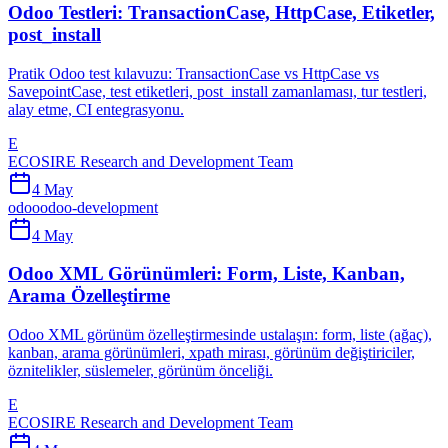
Odoo Testleri: TransactionCase, HttpCase, Etiketler,
post_install
Pratik Odoo test kılavuzu: TransactionCase vs HttpCase vs
SavepointCase, test etiketleri, post_install zamanlaması, tur testleri,
alay etme, CI entegrasyonu.
E
ECOSIRE Research and Development Team
4 May
odoo
odoo-development
4 May
Odoo XML Görünümleri: Form, Liste, Kanban,
Arama Özelleştirme
Odoo XML görünüm özelleştirmesinde ustalaşın: form, liste (ağaç),
kanban, arama görünümleri, xpath mirası, görünüm değiştiriciler,
öznitelikler, süslemeler, görünüm önceliği.
E
ECOSIRE Research and Development Team