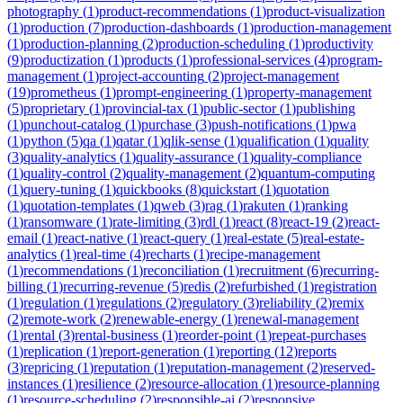
photography
(
1
)
product-recommendations
(
1
)
product-visualization
(
1
)
production
(
7
)
production-dashboards
(
1
)
production-management
(
1
)
production-planning
(
2
)
production-scheduling
(
1
)
productivity
(
9
)
productization
(
1
)
products
(
1
)
professional-services
(
4
)
program-
management
(
1
)
project-accounting
(
2
)
project-management
(
19
)
prometheus
(
1
)
prompt-engineering
(
1
)
property-management
(
5
)
proprietary
(
1
)
provincial-tax
(
1
)
public-sector
(
1
)
publishing
(
1
)
punchout-catalog
(
1
)
purchase
(
3
)
push-notifications
(
1
)
pwa
(
1
)
python
(
5
)
qa
(
1
)
qatar
(
1
)
qlik-sense
(
1
)
qualification
(
1
)
quality
(
3
)
quality-analytics
(
1
)
quality-assurance
(
1
)
quality-compliance
(
1
)
quality-control
(
2
)
quality-management
(
2
)
quantum-computing
(
1
)
query-tuning
(
1
)
quickbooks
(
8
)
quickstart
(
1
)
quotation
(
1
)
quotation-templates
(
1
)
qweb
(
3
)
rag
(
1
)
rakuten
(
1
)
ranking
(
1
)
ransomware
(
1
)
rate-limiting
(
3
)
rdl
(
1
)
react
(
8
)
react-19
(
2
)
react-
email
(
1
)
react-native
(
1
)
react-query
(
1
)
real-estate
(
5
)
real-estate-
analytics
(
1
)
real-time
(
4
)
recharts
(
1
)
recipe-management
(
1
)
recommendations
(
1
)
reconciliation
(
1
)
recruitment
(
6
)
recurring-
billing
(
1
)
recurring-revenue
(
5
)
redis
(
2
)
refurbished
(
1
)
registration
(
1
)
regulation
(
1
)
regulations
(
2
)
regulatory
(
3
)
reliability
(
2
)
remix
(
2
)
remote-work
(
2
)
renewable-energy
(
1
)
renewal-management
(
1
)
rental
(
3
)
rental-business
(
1
)
reorder-point
(
1
)
repeat-purchases
(
1
)
replication
(
1
)
report-generation
(
1
)
reporting
(
12
)
reports
(
3
)
repricing
(
1
)
reputation
(
1
)
reputation-management
(
2
)
reserved-
instances
(
1
)
resilience
(
2
)
resource-allocation
(
1
)
resource-planning
(
1
)
resource-scheduling
(
2
)
responsible-ai
(
2
)
responsive