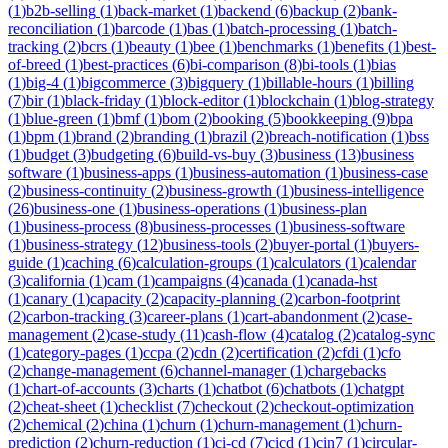
(
1
)
b2b-selling
(
1
)
back-market
(
1
)
backend
(
6
)
backup
(
2
)
bank-
reconciliation
(
1
)
barcode
(
1
)
bas
(
1
)
batch-processing
(
1
)
batch-
tracking
(
2
)
bcrs
(
1
)
beauty
(
1
)
bee
(
1
)
benchmarks
(
1
)
benefits
(
1
)
best-
of-breed
(
1
)
best-practices
(
6
)
bi-comparison
(
8
)
bi-tools
(
1
)
bias
(
1
)
big-4
(
1
)
bigcommerce
(
3
)
bigquery
(
1
)
billable-hours
(
1
)
billing
(
7
)
bir
(
1
)
black-friday
(
1
)
block-editor
(
1
)
blockchain
(
1
)
blog-strategy
(
1
)
blue-green
(
1
)
bmf
(
1
)
bom
(
2
)
booking
(
5
)
bookkeeping
(
9
)
bpa
(
1
)
bpm
(
1
)
brand
(
2
)
branding
(
1
)
brazil
(
2
)
breach-notification
(
1
)
bss
(
1
)
budget
(
3
)
budgeting
(
6
)
build-vs-buy
(
3
)
business
(
13
)
business
software
(
1
)
business-apps
(
1
)
business-automation
(
1
)
business-case
(
2
)
business-continuity
(
2
)
business-growth
(
1
)
business-intelligence
(
26
)
business-one
(
1
)
business-operations
(
1
)
business-plan
(
1
)
business-process
(
8
)
business-processes
(
1
)
business-software
(
1
)
business-strategy
(
12
)
business-tools
(
2
)
buyer-portal
(
1
)
buyers-
guide
(
1
)
caching
(
6
)
calculation-groups
(
1
)
calculators
(
1
)
calendar
(
3
)
california
(
1
)
cam
(
1
)
campaigns
(
4
)
canada
(
1
)
canada-hst
(
1
)
canary
(
1
)
capacity
(
2
)
capacity-planning
(
2
)
carbon-footprint
(
2
)
carbon-tracking
(
3
)
career-plans
(
1
)
cart-abandonment
(
2
)
case-
management
(
2
)
case-study
(
11
)
cash-flow
(
4
)
catalog
(
2
)
catalog-sync
(
1
)
category-pages
(
1
)
ccpa
(
2
)
cdn
(
2
)
certification
(
2
)
cfdi
(
1
)
cfo
(
2
)
change-management
(
6
)
channel-manager
(
1
)
chargebacks
(
1
)
chart-of-accounts
(
3
)
charts
(
1
)
chatbot
(
6
)
chatbots
(
1
)
chatgpt
(
2
)
cheat-sheet
(
1
)
checklist
(
7
)
checkout
(
2
)
checkout-optimization
(
2
)
chemical
(
2
)
china
(
1
)
churn
(
1
)
churn-management
(
1
)
churn-
prediction
(
2
)
churn-reduction
(
1
)
ci-cd
(
7
)
cicd
(
1
)
cin7
(
1
)
circular-