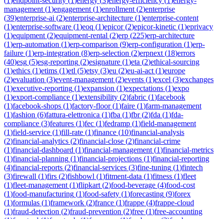
(
1
)
endpoint-security
(
1
)
energy
(
3
)
energy-efficiency
(
1
)
energy-
management
(
1
)
engagement
(
1
)
enrollment
(
2
)
enterprise
(
39
)
enterprise-ai
(
2
)
enterprise-architecture
(
1
)
enterprise-content
(
1
)
enterprise-software
(
1
)
eoq
(
1
)
epicor
(
2
)
epicor-kinetic
(
1
)
eprivacy
(
1
)
equipment
(
2
)
equipment-rental
(
2
)
erp
(
225
)
erp-architecture
(
1
)
erp-automation
(
1
)
erp-comparison
(
9
)
erp-configuration
(
1
)
erp-
failure
(
1
)
erp-integration
(
8
)
erp-selection
(
2
)
erpnext
(
18
)
errors
(
40
)
esg
(
5
)
esg-reporting
(
2
)
esignature
(
1
)
eta
(
2
)
ethical-sourcing
(
1
)
ethics
(
1
)
etims
(
1
)
etl
(
5
)
etsy
(
3
)
eu
(
2
)
eu-ai-act
(
1
)
europe
(
2
)
evaluation
(
3
)
event-management
(
2
)
events
(
1
)
excel
(
3
)
exchanges
(
1
)
executive-reporting
(
1
)
expansion
(
1
)
expectations
(
1
)
expo
(
1
)
export-compliance
(
1
)
extensibility
(
2
)
fabric
(
1
)
facebook
(
1
)
facebook-shops
(
1
)
factory-floor
(
1
)
faire
(
1
)
farm-management
(
1
)
fashion
(
6
)
fattura-elettronica
(
1
)
fba
(
1
)
fbr
(
2
)
fda
(
1
)
fda-
compliance
(
3
)
features
(
1
)
fec
(
1
)
fedramp
(
1
)
field-management
(
1
)
field-service
(
1
)
fill-rate
(
1
)
finance
(
10
)
financial-analysis
(
2
)
financial-analytics
(
2
)
financial-close
(
2
)
financial-crime
(
1
)
financial-dashboard
(
1
)
financial-management
(
1
)
financial-metrics
(
1
)
financial-planning
(
1
)
financial-projections
(
1
)
financial-reporting
(
4
)
financial-reports
(
2
)
financial-services
(
3
)
fine-tuning
(
1
)
fintech
(
3
)
firewall
(
1
)
firs
(
2
)
fishbowl
(
1
)
fitment-data
(
1
)
fitness
(
1
)
fleet
(
1
)
fleet-management
(
1
)
flipkart
(
2
)
food-beverage
(
4
)
food-cost
(
1
)
food-manufacturing
(
1
)
food-safety
(
1
)
forecasting
(
9
)
forex
(
1
)
formulas
(
1
)
framework
(
2
)
france
(
1
)
frappe
(
4
)
frappe-cloud
(
1
)
fraud-detection
(
2
)
fraud-prevention
(
2
)
free
(
1
)
free-accounting