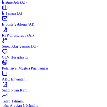
İşletme Adı (AI)
İş Tanımı (AI)
E-posta Şablonu (AI)
RFP Oluşturucu (AI)
Süreç Akış Şeması (AI)
CLV Hesaplayıcı
Potansiyel Müşteri Puanlaması
ABC Envanteri
Satıcı Puan Kartı
Talep Tahmini
Tüm Araçları Görüntüle
→