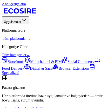
Ana içeriğe atla
Uygulamalar
Platforma Göre
Tüm platformlar
→
Kategoriye Göre
Tüm kategoriler
→
Storefronts
Multichannel & PIM
Social Commerce
Food Delivery
Digital & SaaS
Browser Extensions
Specialized
Pazara göz atın
Her platformda üretime hazır uygulamalar ve bağlayıcılar — ömür
boyu lisans, sürüm uyumlu.