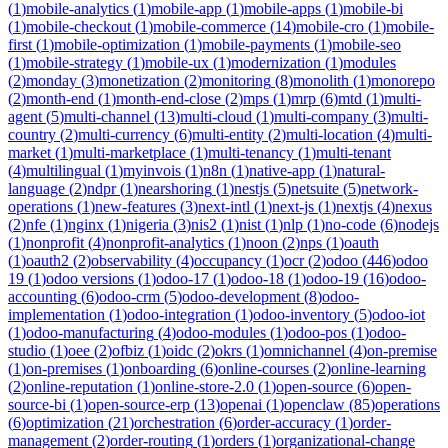
(
1
)
mobile-analytics
(
1
)
mobile-app
(
1
)
mobile-apps
(
1
)
mobile-bi
(
1
)
mobile-checkout
(
1
)
mobile-commerce
(
14
)
mobile-cro
(
1
)
mobile-
first
(
1
)
mobile-optimization
(
1
)
mobile-payments
(
1
)
mobile-seo
(
1
)
mobile-strategy
(
1
)
mobile-ux
(
1
)
modernization
(
1
)
modules
(
2
)
monday
(
3
)
monetization
(
2
)
monitoring
(
8
)
monolith
(
1
)
monorepo
(
2
)
month-end
(
1
)
month-end-close
(
2
)
mps
(
1
)
mrp
(
6
)
mtd
(
1
)
multi-
agent
(
5
)
multi-channel
(
13
)
multi-cloud
(
1
)
multi-company
(
3
)
multi-
country
(
2
)
multi-currency
(
6
)
multi-entity
(
2
)
multi-location
(
4
)
multi-
market
(
1
)
multi-marketplace
(
1
)
multi-tenancy
(
1
)
multi-tenant
(
4
)
multilingual
(
1
)
myinvois
(
1
)
n8n
(
1
)
native-app
(
1
)
natural-
language
(
2
)
ndpr
(
1
)
nearshoring
(
1
)
nestjs
(
5
)
netsuite
(
5
)
network-
operations
(
1
)
new-features
(
3
)
next-intl
(
1
)
next-js
(
1
)
nextjs
(
4
)
nexus
(
2
)
nfe
(
1
)
nginx
(
1
)
nigeria
(
3
)
nis2
(
1
)
nist
(
1
)
nlp
(
1
)
no-code
(
6
)
nodejs
(
1
)
nonprofit
(
4
)
nonprofit-analytics
(
1
)
noon
(
2
)
nps
(
1
)
oauth
(
1
)
oauth2
(
2
)
observability
(
4
)
occupancy
(
1
)
ocr
(
2
)
odoo
(
446
)
odoo
19
(
1
)
odoo versions
(
1
)
odoo-17
(
1
)
odoo-18
(
1
)
odoo-19
(
16
)
odoo-
accounting
(
6
)
odoo-crm
(
5
)
odoo-development
(
8
)
odoo-
implementation
(
1
)
odoo-integration
(
1
)
odoo-inventory
(
5
)
odoo-iot
(
1
)
odoo-manufacturing
(
4
)
odoo-modules
(
1
)
odoo-pos
(
1
)
odoo-
studio
(
1
)
oee
(
2
)
ofbiz
(
1
)
oidc
(
2
)
okrs
(
1
)
omnichannel
(
4
)
on-premise
(
1
)
on-premises
(
1
)
onboarding
(
6
)
online-courses
(
2
)
online-learning
(
2
)
online-reputation
(
1
)
online-store-2.0
(
1
)
open-source
(
6
)
open-
source-bi
(
1
)
open-source-erp
(
13
)
openai
(
1
)
openclaw
(
85
)
operations
(
6
)
optimization
(
21
)
orchestration
(
6
)
order-accuracy
(
1
)
order-
management
(
2
)
order-routing
(
1
)
orders
(
1
)
organizational-change