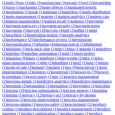
(
1
)
orm
(
3
)
oss
(
1
)
otto
(
3
)
outsourcing
(
3
)
owasp
(
1
)
owl
(
2
)
ownership
(
1
)
ozon
(
1
)
packaging
(
2
)
page-objects
(
1
)
paginated-reports
(
1
)
pagination
(
1
)
pajak
(
1
)
pakistan
(
2
)
paperless
(
1
)
parts-distribution
(
1
)
parts-management
(
1
)
patents
(
1
)
patient-analytics
(
1
)
patient-care
(
2
)
patient-management
(
1
)
patient-recall
(
1
)
patterns
(
5
)
payment
(
1
)
payment-gateways
(
1
)
payment-security
(
2
)
payment-terms
(
1
)
payments
(
5
)
payroll
(
18
)
pci-dss
(
4
)
pdf
(
2
)
pdfkit
(
1
)
pdpl
(
2
)
peachtree
(
2
)
penetration-testing
(
1
)
people-analytics
(
2
)
performance
(
25
)
performance-review
(
1
)
permissions
(
1
)
personalization
(
5
)
pharma
(
4
)
pharmaceutical
(
2
)
philippines
(
1
)
phishing
(
1
)
pick-pack-ship
(
1
)
pim
(
1
)
pipa
(
1
)
pipeda
(
1
)
pipedrive
(
2
)
pipeline
(
9
)
pipeline-automation
(
1
)
pipl
(
1
)
pixel-perfect
(
1
)
planning
(
9
)
plans
(
1
)
platform
(
3
)
playwright
(
2
)
plex
(
1
)
plex-
smart-manufacturing
(
1
)
plm
(
2
)
plumbing
(
1
)
pm2
(
1
)
pms
(
1
)
pnpm
(
1
)
point-of-sale
(
3
)
poland
(
3
)
polaris
(
1
)
pos
(
9
)
post-brexit
(
1
)
post-
implementation
(
2
)
postgres
(
2
)
postgresql
(
10
)
power-bi
(
79
)
power-
bi-premium
(
1
)
power-query
(
1
)
ppc
(
1
)
practice-management
(
2
)
precious-metals
(
1
)
predictive-analytics
(
4
)
predictive-maintenance
(
2
)
premium
(
2
)
preparation
(
1
)
prestashop
(
1
)
preventive
(
1
)
pricelists
(
1
)
pricing
(
19
)
pricing-optimization
(
1
)
pricing-strategy
(
3
)
printing
(
1
)
prisma
(
1
)
privacy
(
12
)
privacy-act
(
1
)
privacy-by-design
(
1
)
process
(
2
)
process-improvement
(
1
)
process-management
(
1
)
process-mining
(
1
)
process-safety
(
1
)
procurement
(
11
)
product-
costing
(
1
)
product-descriptions
(
1
)
product-management
(
2
)
product-
mapping
(
1
)
product-optimization
(
1
)
product-pages
(
1
)
product-