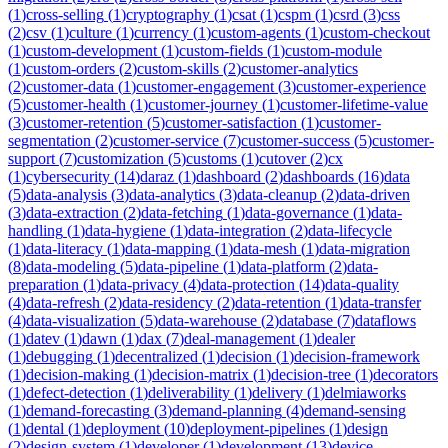
(
1
)
cross-selling
(
1
)
cryptography
(
1
)
csat
(
1
)
cspm
(
1
)
csrd
(
3
)
css
(
2
)
csv
(
1
)
culture
(
1
)
currency
(
1
)
custom-agents
(
1
)
custom-checkout
(
1
)
custom-development
(
1
)
custom-fields
(
1
)
custom-module
(
1
)
custom-orders
(
2
)
custom-skills
(
2
)
customer-analytics
(
2
)
customer-data
(
1
)
customer-engagement
(
3
)
customer-experience
(
5
)
customer-health
(
1
)
customer-journey
(
1
)
customer-lifetime-value
(
3
)
customer-retention
(
5
)
customer-satisfaction
(
1
)
customer-
segmentation
(
2
)
customer-service
(
7
)
customer-success
(
5
)
customer-
support
(
7
)
customization
(
5
)
customs
(
1
)
cutover
(
2
)
cx
(
1
)
cybersecurity
(
14
)
daraz
(
1
)
dashboard
(
2
)
dashboards
(
16
)
data
(
5
)
data-analysis
(
3
)
data-analytics
(
3
)
data-cleanup
(
2
)
data-driven
(
3
)
data-extraction
(
2
)
data-fetching
(
1
)
data-governance
(
1
)
data-
handling
(
1
)
data-hygiene
(
1
)
data-integration
(
2
)
data-lifecycle
(
1
)
data-literacy
(
1
)
data-mapping
(
1
)
data-mesh
(
1
)
data-migration
(
8
)
data-modeling
(
5
)
data-pipeline
(
1
)
data-platform
(
2
)
data-
preparation
(
1
)
data-privacy
(
4
)
data-protection
(
14
)
data-quality
(
4
)
data-refresh
(
2
)
data-residency
(
2
)
data-retention
(
1
)
data-transfer
(
4
)
data-visualization
(
5
)
data-warehouse
(
2
)
database
(
7
)
dataflows
(
1
)
datev
(
1
)
dawn
(
1
)
dax
(
7
)
deal-management
(
1
)
dealer
(
1
)
debugging
(
1
)
decentralized
(
1
)
decision
(
1
)
decision-framework
(
1
)
decision-making
(
1
)
decision-matrix
(
1
)
decision-tree
(
1
)
decorators
(
1
)
defect-detection
(
1
)
deliverability
(
1
)
delivery
(
1
)
delmiaworks
(
1
)
demand-forecasting
(
3
)
demand-planning
(
4
)
demand-sensing
(
1
)
dental
(
1
)
deployment
(
10
)
deployment-pipelines
(
1
)
design
(
2
)
design-system
(
1
)
developer
(
1
)
development
(
13
)
device-