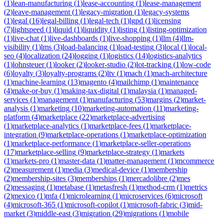
(
1
)
lean-manufacturing
(
1
)
lease-accounting
(
1
)
lease-management
(
2
)
leave-management
(
1
)
legacy-migration
(
1
)
legacy-systems
(
1
)
legal
(
16
)
legal-billing
(
1
)
legal-tech
(
1
)
lgpd
(
1
)
licensing
(
7
)
lightspeed
(
1
)
liquid
(
1
)
liquidity
(
1
)
listing
(
1
)
listing-optimization
(
1
)
live-chat
(
1
)
live-dashboards
(
1
)
live-shopping
(
1
)
llm
(
4
)
llm-
visibility
(
1
)
lms
(
3
)
load-balancing
(
1
)
load-testing
(
3
)
local
(
1
)
local-
seo
(
4
)
localization
(
24
)
logging
(
1
)
logistics
(
14
)
logistics-analytics
(
1
)
lohnsteuer
(
1
)
looker
(
2
)
looker-studio
(
2
)
lot-tracking
(
1
)
low-code
(
6
)
loyalty
(
3
)
loyalty-programs
(
2
)
ltv
(
1
)
mach
(
1
)
mach-architecture
(
1
)
machine-learning
(
13
)
magento
(
4
)
mailchimp
(
1
)
maintenance
(
4
)
make-or-buy
(
1
)
making-tax-digital
(
1
)
malaysia
(
1
)
managed-
services
(
1
)
management
(
1
)
manufacturing
(
53
)
margins
(
2
)
market-
analysis
(
1
)
marketing
(
10
)
marketing-automation
(
11
)
marketing-
platform
(
4
)
marketplace
(
22
)
marketplace-advertising
(
1
)
marketplace-analytics
(
1
)
marketplace-fees
(
1
)
marketplace-
integration
(
9
)
marketplace-operations
(
1
)
marketplace-optimization
(
1
)
marketplace-performance
(
1
)
marketplace-seller-operations
(
17
)
marketplace-selling
(
9
)
marketplace-strategy
(
1
)
markets
(
1
)
markets-pro
(
1
)
master-data
(
1
)
matter-management
(
1
)
mcommerce
(
2
)
measurement
(
1
)
media
(
3
)
medical-device
(
1
)
membership
(
2
)
membership-sites
(
3
)
memberships
(
1
)
mercadolibre
(
2
)
mes
(
2
)
messaging
(
1
)
metabase
(
1
)
metasfresh
(
1
)
method-crm
(
1
)
metrics
(
2
)
mexico
(
1
)
mfa
(
1
)
microlearning
(
1
)
microservices
(
6
)
microsoft
(
4
)
microsoft-365
(
1
)
microsoft-copilot
(
1
)
microsoft-fabric
(
3
)
mid-
market
(
3
)
middle-east
(
3
)
migration
(
29
)
migrations
(
1
)
mobile