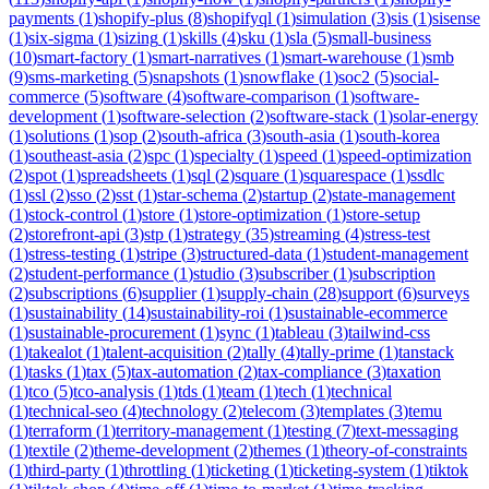
payments
(
1
)
shopify-plus
(
8
)
shopifyql
(
1
)
simulation
(
3
)
sis
(
1
)
sisense
(
1
)
six-sigma
(
1
)
sizing
(
1
)
skills
(
4
)
sku
(
1
)
sla
(
5
)
small-business
(
10
)
smart-factory
(
1
)
smart-narratives
(
1
)
smart-warehouse
(
1
)
smb
(
9
)
sms-marketing
(
5
)
snapshots
(
1
)
snowflake
(
1
)
soc2
(
5
)
social-
commerce
(
5
)
software
(
4
)
software-comparison
(
1
)
software-
development
(
1
)
software-selection
(
2
)
software-stack
(
1
)
solar-energy
(
1
)
solutions
(
1
)
sop
(
2
)
south-africa
(
3
)
south-asia
(
1
)
south-korea
(
1
)
southeast-asia
(
2
)
spc
(
1
)
specialty
(
1
)
speed
(
1
)
speed-optimization
(
2
)
spot
(
1
)
spreadsheets
(
1
)
sql
(
2
)
square
(
1
)
squarespace
(
1
)
ssdlc
(
1
)
ssl
(
2
)
sso
(
2
)
sst
(
1
)
star-schema
(
2
)
startup
(
2
)
state-management
(
1
)
stock-control
(
1
)
store
(
1
)
store-optimization
(
1
)
store-setup
(
2
)
storefront-api
(
3
)
stp
(
1
)
strategy
(
35
)
streaming
(
4
)
stress-test
(
1
)
stress-testing
(
1
)
stripe
(
3
)
structured-data
(
1
)
student-management
(
2
)
student-performance
(
1
)
studio
(
3
)
subscriber
(
1
)
subscription
(
2
)
subscriptions
(
6
)
supplier
(
1
)
supply-chain
(
28
)
support
(
6
)
surveys
(
1
)
sustainability
(
14
)
sustainability-roi
(
1
)
sustainable-ecommerce
(
1
)
sustainable-procurement
(
1
)
sync
(
1
)
tableau
(
3
)
tailwind-css
(
1
)
takealot
(
1
)
talent-acquisition
(
2
)
tally
(
4
)
tally-prime
(
1
)
tanstack
(
1
)
tasks
(
1
)
tax
(
5
)
tax-automation
(
2
)
tax-compliance
(
3
)
taxation
(
1
)
tco
(
5
)
tco-analysis
(
1
)
tds
(
1
)
team
(
1
)
tech
(
1
)
technical
(
1
)
technical-seo
(
4
)
technology
(
2
)
telecom
(
3
)
templates
(
3
)
temu
(
1
)
terraform
(
1
)
territory-management
(
1
)
testing
(
7
)
text-messaging
(
1
)
textile
(
2
)
theme-development
(
2
)
themes
(
1
)
theory-of-constraints
(
1
)
third-party
(
1
)
throttling
(
1
)
ticketing
(
1
)
ticketing-system
(
1
)
tiktok