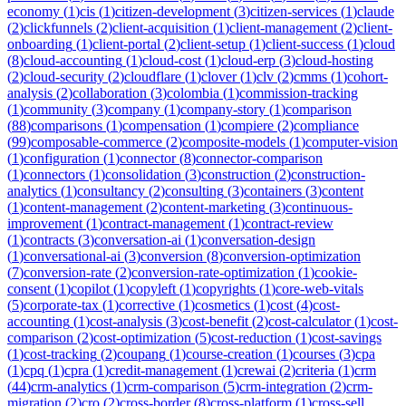
economy
(
1
)
cis
(
1
)
citizen-development
(
3
)
citizen-services
(
1
)
claude
(
2
)
clickfunnels
(
2
)
client-acquisition
(
1
)
client-management
(
2
)
client-
onboarding
(
1
)
client-portal
(
2
)
client-setup
(
1
)
client-success
(
1
)
cloud
(
8
)
cloud-accounting
(
1
)
cloud-cost
(
1
)
cloud-erp
(
3
)
cloud-hosting
(
2
)
cloud-security
(
2
)
cloudflare
(
1
)
clover
(
1
)
clv
(
2
)
cmms
(
1
)
cohort-
analysis
(
2
)
collaboration
(
3
)
colombia
(
1
)
commission-tracking
(
1
)
community
(
3
)
company
(
1
)
company-story
(
1
)
comparison
(
88
)
comparisons
(
1
)
compensation
(
1
)
compiere
(
2
)
compliance
(
99
)
composable-commerce
(
2
)
composite-models
(
1
)
computer-vision
(
1
)
configuration
(
1
)
connector
(
8
)
connector-comparison
(
1
)
connectors
(
1
)
consolidation
(
3
)
construction
(
2
)
construction-
analytics
(
1
)
consultancy
(
2
)
consulting
(
3
)
containers
(
3
)
content
(
1
)
content-management
(
2
)
content-marketing
(
3
)
continuous-
improvement
(
1
)
contract-management
(
1
)
contract-review
(
1
)
contracts
(
3
)
conversation-ai
(
1
)
conversation-design
(
1
)
conversational-ai
(
3
)
conversion
(
8
)
conversion-optimization
(
7
)
conversion-rate
(
2
)
conversion-rate-optimization
(
1
)
cookie-
consent
(
1
)
copilot
(
1
)
copyleft
(
1
)
copyrights
(
1
)
core-web-vitals
(
5
)
corporate-tax
(
1
)
corrective
(
1
)
cosmetics
(
1
)
cost
(
4
)
cost-
accounting
(
1
)
cost-analysis
(
3
)
cost-benefit
(
2
)
cost-calculator
(
1
)
cost-
comparison
(
2
)
cost-optimization
(
5
)
cost-reduction
(
1
)
cost-savings
(
1
)
cost-tracking
(
2
)
coupang
(
1
)
course-creation
(
1
)
courses
(
3
)
cpa
(
1
)
cpq
(
1
)
cpra
(
1
)
credit-management
(
1
)
crewai
(
2
)
criteria
(
1
)
crm
(
44
)
crm-analytics
(
1
)
crm-comparison
(
5
)
crm-integration
(
2
)
crm-
migration
(
2
)
cro
(
2
)
cross-border
(
8
)
cross-platform
(
1
)
cross-sell