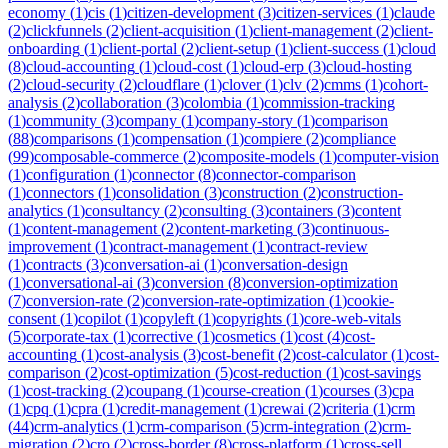
economy
(
1
)
cis
(
1
)
citizen-development
(
3
)
citizen-services
(
1
)
claude
(
2
)
clickfunnels
(
2
)
client-acquisition
(
1
)
client-management
(
2
)
client-
onboarding
(
1
)
client-portal
(
2
)
client-setup
(
1
)
client-success
(
1
)
cloud
(
8
)
cloud-accounting
(
1
)
cloud-cost
(
1
)
cloud-erp
(
3
)
cloud-hosting
(
2
)
cloud-security
(
2
)
cloudflare
(
1
)
clover
(
1
)
clv
(
2
)
cmms
(
1
)
cohort-
analysis
(
2
)
collaboration
(
3
)
colombia
(
1
)
commission-tracking
(
1
)
community
(
3
)
company
(
1
)
company-story
(
1
)
comparison
(
88
)
comparisons
(
1
)
compensation
(
1
)
compiere
(
2
)
compliance
(
99
)
composable-commerce
(
2
)
composite-models
(
1
)
computer-vision
(
1
)
configuration
(
1
)
connector
(
8
)
connector-comparison
(
1
)
connectors
(
1
)
consolidation
(
3
)
construction
(
2
)
construction-
analytics
(
1
)
consultancy
(
2
)
consulting
(
3
)
containers
(
3
)
content
(
1
)
content-management
(
2
)
content-marketing
(
3
)
continuous-
improvement
(
1
)
contract-management
(
1
)
contract-review
(
1
)
contracts
(
3
)
conversation-ai
(
1
)
conversation-design
(
1
)
conversational-ai
(
3
)
conversion
(
8
)
conversion-optimization
(
7
)
conversion-rate
(
2
)
conversion-rate-optimization
(
1
)
cookie-
consent
(
1
)
copilot
(
1
)
copyleft
(
1
)
copyrights
(
1
)
core-web-vitals
(
5
)
corporate-tax
(
1
)
corrective
(
1
)
cosmetics
(
1
)
cost
(
4
)
cost-
accounting
(
1
)
cost-analysis
(
3
)
cost-benefit
(
2
)
cost-calculator
(
1
)
cost-
comparison
(
2
)
cost-optimization
(
5
)
cost-reduction
(
1
)
cost-savings
(
1
)
cost-tracking
(
2
)
coupang
(
1
)
course-creation
(
1
)
courses
(
3
)
cpa
(
1
)
cpq
(
1
)
cpra
(
1
)
credit-management
(
1
)
crewai
(
2
)
criteria
(
1
)
crm
(
44
)
crm-analytics
(
1
)
crm-comparison
(
5
)
crm-integration
(
2
)
crm-
migration
(
2
)
cro
(
2
)
cross-border
(
8
)
cross-platform
(
1
)
cross-sell