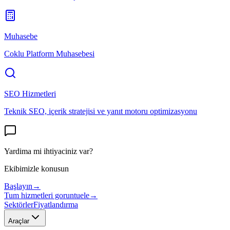
Muhasebe
Coklu Platform Muhasebesi
SEO Hizmetleri
Teknik SEO, içerik stratejisi ve yanıt motoru optimizasyonu
Yardima mi ihtiyaciniz var?
Ekibimizle konusun
Başlayın
→
Tum hizmetleri goruntuele
→
Sektörler
Fiyatlandırma
Araçlar