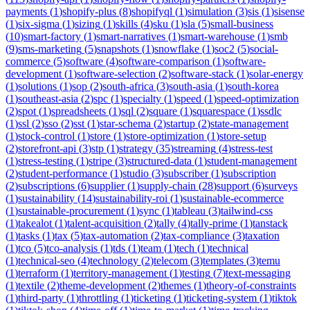
payments
(
1
)
shopify-plus
(
8
)
shopifyql
(
1
)
simulation
(
3
)
sis
(
1
)
sisense
(
1
)
six-sigma
(
1
)
sizing
(
1
)
skills
(
4
)
sku
(
1
)
sla
(
5
)
small-business
(
10
)
smart-factory
(
1
)
smart-narratives
(
1
)
smart-warehouse
(
1
)
smb
(
9
)
sms-marketing
(
5
)
snapshots
(
1
)
snowflake
(
1
)
soc2
(
5
)
social-
commerce
(
5
)
software
(
4
)
software-comparison
(
1
)
software-
development
(
1
)
software-selection
(
2
)
software-stack
(
1
)
solar-energy
(
1
)
solutions
(
1
)
sop
(
2
)
south-africa
(
3
)
south-asia
(
1
)
south-korea
(
1
)
southeast-asia
(
2
)
spc
(
1
)
specialty
(
1
)
speed
(
1
)
speed-optimization
(
2
)
spot
(
1
)
spreadsheets
(
1
)
sql
(
2
)
square
(
1
)
squarespace
(
1
)
ssdlc
(
1
)
ssl
(
2
)
sso
(
2
)
sst
(
1
)
star-schema
(
2
)
startup
(
2
)
state-management
(
1
)
stock-control
(
1
)
store
(
1
)
store-optimization
(
1
)
store-setup
(
2
)
storefront-api
(
3
)
stp
(
1
)
strategy
(
35
)
streaming
(
4
)
stress-test
(
1
)
stress-testing
(
1
)
stripe
(
3
)
structured-data
(
1
)
student-management
(
2
)
student-performance
(
1
)
studio
(
3
)
subscriber
(
1
)
subscription
(
2
)
subscriptions
(
6
)
supplier
(
1
)
supply-chain
(
28
)
support
(
6
)
surveys
(
1
)
sustainability
(
14
)
sustainability-roi
(
1
)
sustainable-ecommerce
(
1
)
sustainable-procurement
(
1
)
sync
(
1
)
tableau
(
3
)
tailwind-css
(
1
)
takealot
(
1
)
talent-acquisition
(
2
)
tally
(
4
)
tally-prime
(
1
)
tanstack
(
1
)
tasks
(
1
)
tax
(
5
)
tax-automation
(
2
)
tax-compliance
(
3
)
taxation
(
1
)
tco
(
5
)
tco-analysis
(
1
)
tds
(
1
)
team
(
1
)
tech
(
1
)
technical
(
1
)
technical-seo
(
4
)
technology
(
2
)
telecom
(
3
)
templates
(
3
)
temu
(
1
)
terraform
(
1
)
territory-management
(
1
)
testing
(
7
)
text-messaging
(
1
)
textile
(
2
)
theme-development
(
2
)
themes
(
1
)
theory-of-constraints
(
1
)
third-party
(
1
)
throttling
(
1
)
ticketing
(
1
)
ticketing-system
(
1
)
tiktok