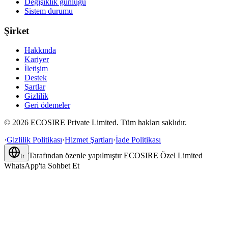
Değişiklik günlüğü
Sistem durumu
Şirket
Hakkında
Kariyer
İletişim
Destek
Şartlar
Gizlilik
Geri ödemeler
©
2026
ECOSIRE Private Limited. Tüm hakları saklıdır.
·
Gizlilik Politikası
·
Hizmet Şartları
·
İade Politikası
Tarafından özenle yapılmıştır
ECOSIRE Özel Limited
tr
WhatsApp'ta Sohbet Et