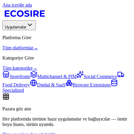
Ana içeriğe atla
Uygulamalar
Platforma Göre
Tüm platformlar
→
Kategoriye Göre
Tüm kategoriler
→
Storefronts
Multichannel & PIM
Social Commerce
Food Delivery
Digital & SaaS
Browser Extensions
Specialized
Pazara göz atın
Her platformda üretime hazır uygulamalar ve bağlayıcılar — ömür
boyu lisans, sürüm uyumlu.