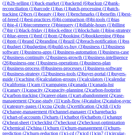
(
1
)
b2b-selling
(
1
)
back-market
(
1
)
backend
(
6
)
backup
(
2
)
bank-
reconciliation
(
1
)
barcode
(
1
)
bas
(
1
)
batch-processing
(
1
)
batch-
tracking
(
2
)
bcrs
(
1
)
beauty
(
1
)
bee
(
1
)
benchmarks
(
1
)
benefits
(
1
)
best-
of-breed
(
1
)
best-practices
(
6
)
bi-comparison
(
8
)
bi-tools
(
1
)
bias
(
1
)
big-4
(
1
)
bigcommerce
(
3
)
bigquery
(
1
)
billable-hours
(
1
)
billing
(
7
)
bir
(
1
)
black-friday
(
1
)
block-editor
(
1
)
blockchain
(
1
)
blog-strategy
(
1
)
blue-green
(
1
)
bmf
(
1
)
bom
(
2
)
booking
(
5
)
bookkeeping
(
9
)
bpa
(
1
)
bpm
(
1
)
brand
(
2
)
branding
(
1
)
brazil
(
2
)
breach-notification
(
1
)
bss
(
1
)
budget
(
3
)
budgeting
(
6
)
build-vs-buy
(
3
)
business
(
13
)
business
software
(
1
)
business-apps
(
1
)
business-automation
(
1
)
business-case
(
2
)
business-continuity
(
2
)
business-growth
(
1
)
business-intelligence
(
26
)
business-one
(
1
)
business-operations
(
1
)
business-plan
(
1
)
business-process
(
8
)
business-processes
(
1
)
business-software
(
1
)
business-strategy
(
12
)
business-tools
(
2
)
buyer-portal
(
1
)
buyers-
guide
(
1
)
caching
(
6
)
calculation-groups
(
1
)
calculators
(
1
)
calendar
(
3
)
california
(
1
)
cam
(
1
)
campaigns
(
4
)
canada
(
1
)
canada-hst
(
1
)
canary
(
1
)
capacity
(
2
)
capacity-planning
(
2
)
carbon-footprint
(
2
)
carbon-tracking
(
3
)
career-plans
(
1
)
cart-abandonment
(
2
)
case-
management
(
2
)
case-study
(
11
)
cash-flow
(
4
)
catalog
(
2
)
catalog-sync
(
1
)
category-pages
(
1
)
ccpa
(
2
)
cdn
(
2
)
certification
(
2
)
cfdi
(
1
)
cfo
(
2
)
change-management
(
6
)
channel-manager
(
1
)
chargebacks
(
1
)
chart-of-accounts
(
3
)
charts
(
1
)
chatbot
(
6
)
chatbots
(
1
)
chatgpt
(
2
)
cheat-sheet
(
1
)
checklist
(
7
)
checkout
(
2
)
checkout-optimization
(
2
)
chemical
(
2
)
china
(
1
)
churn
(
1
)
churn-management
(
1
)
churn-
prediction
(
2
)
churn-reduction
(
1
)
ci-cd
(
7
)
cicd
(
1
)
cin7
(
1
)
circular-