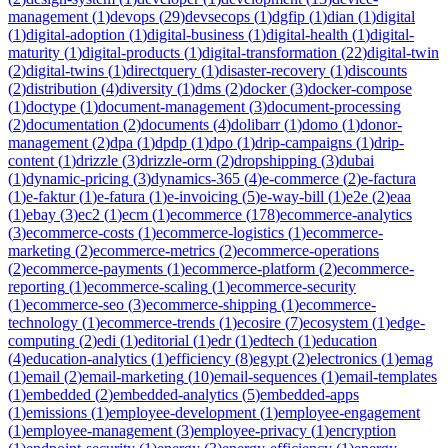
management
(
1
)
devops
(
29
)
devsecops
(
1
)
dgfip
(
1
)
dian
(
1
)
digital
(
1
)
digital-adoption
(
1
)
digital-business
(
1
)
digital-health
(
1
)
digital-
maturity
(
1
)
digital-products
(
1
)
digital-transformation
(
22
)
digital-twin
(
2
)
digital-twins
(
1
)
directquery
(
1
)
disaster-recovery
(
1
)
discounts
(
2
)
distribution
(
4
)
diversity
(
1
)
dms
(
2
)
docker
(
3
)
docker-compose
(
1
)
doctype
(
1
)
document-management
(
3
)
document-processing
(
2
)
documentation
(
2
)
documents
(
4
)
dolibarr
(
1
)
domo
(
1
)
donor-
management
(
2
)
dpa
(
1
)
dpdp
(
1
)
dpo
(
1
)
drip-campaigns
(
1
)
drip-
content
(
1
)
drizzle
(
3
)
drizzle-orm
(
2
)
dropshipping
(
3
)
dubai
(
1
)
dynamic-pricing
(
3
)
dynamics-365
(
4
)
e-commerce
(
2
)
e-factura
(
1
)
e-faktur
(
1
)
e-fatura
(
1
)
e-invoicing
(
5
)
e-way-bill
(
1
)
e2e
(
2
)
eaa
(
1
)
ebay
(
3
)
ec2
(
1
)
ecm
(
1
)
ecommerce
(
178
)
ecommerce-analytics
(
3
)
ecommerce-costs
(
1
)
ecommerce-logistics
(
1
)
ecommerce-
marketing
(
2
)
ecommerce-metrics
(
2
)
ecommerce-operations
(
2
)
ecommerce-payments
(
1
)
ecommerce-platform
(
2
)
ecommerce-
reporting
(
1
)
ecommerce-scaling
(
1
)
ecommerce-security
(
1
)
ecommerce-seo
(
3
)
ecommerce-shipping
(
1
)
ecommerce-
technology
(
1
)
ecommerce-trends
(
1
)
ecosire
(
7
)
ecosystem
(
1
)
edge-
computing
(
2
)
edi
(
1
)
editorial
(
1
)
edr
(
1
)
edtech
(
1
)
education
(
4
)
education-analytics
(
1
)
efficiency
(
8
)
egypt
(
2
)
electronics
(
1
)
emag
(
1
)
email
(
2
)
email-marketing
(
10
)
email-sequences
(
1
)
email-templates
(
1
)
embedded
(
2
)
embedded-analytics
(
5
)
embedded-apps
(
1
)
emissions
(
1
)
employee-development
(
1
)
employee-engagement
(
1
)
employee-management
(
3
)
employee-privacy
(
1
)
encryption