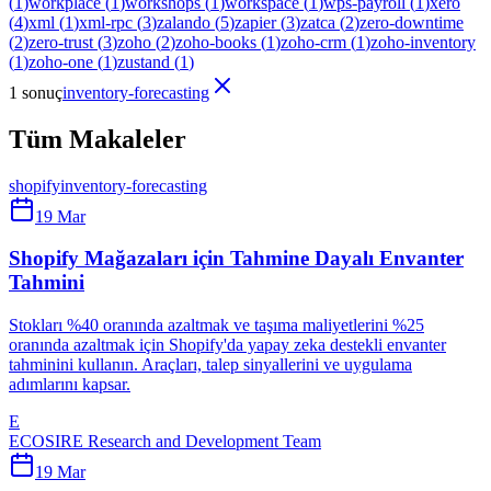
(
1
)
workplace
(
1
)
workshops
(
1
)
workspace
(
1
)
wps-payroll
(
1
)
xero
(
4
)
xml
(
1
)
xml-rpc
(
3
)
zalando
(
5
)
zapier
(
3
)
zatca
(
2
)
zero-downtime
(
2
)
zero-trust
(
3
)
zoho
(
2
)
zoho-books
(
1
)
zoho-crm
(
1
)
zoho-inventory
(
1
)
zoho-one
(
1
)
zustand
(
1
)
1 sonuç
inventory-forecasting
Tüm Makaleler
shopify
inventory-forecasting
19 Mar
Shopify Mağazaları için Tahmine Dayalı Envanter
Tahmini
Stokları %40 oranında azaltmak ve taşıma maliyetlerini %25
oranında azaltmak için Shopify'da yapay zeka destekli envanter
tahminini kullanın. Araçları, talep sinyallerini ve uygulama
adımlarını kapsar.
E
ECOSIRE Research and Development Team
19 Mar