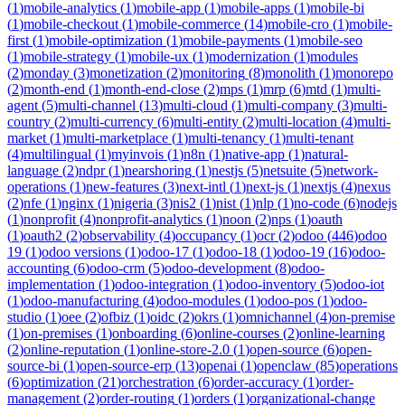
(
1
)
mobile-analytics
(
1
)
mobile-app
(
1
)
mobile-apps
(
1
)
mobile-bi
(
1
)
mobile-checkout
(
1
)
mobile-commerce
(
14
)
mobile-cro
(
1
)
mobile-
first
(
1
)
mobile-optimization
(
1
)
mobile-payments
(
1
)
mobile-seo
(
1
)
mobile-strategy
(
1
)
mobile-ux
(
1
)
modernization
(
1
)
modules
(
2
)
monday
(
3
)
monetization
(
2
)
monitoring
(
8
)
monolith
(
1
)
monorepo
(
2
)
month-end
(
1
)
month-end-close
(
2
)
mps
(
1
)
mrp
(
6
)
mtd
(
1
)
multi-
agent
(
5
)
multi-channel
(
13
)
multi-cloud
(
1
)
multi-company
(
3
)
multi-
country
(
2
)
multi-currency
(
6
)
multi-entity
(
2
)
multi-location
(
4
)
multi-
market
(
1
)
multi-marketplace
(
1
)
multi-tenancy
(
1
)
multi-tenant
(
4
)
multilingual
(
1
)
myinvois
(
1
)
n8n
(
1
)
native-app
(
1
)
natural-
language
(
2
)
ndpr
(
1
)
nearshoring
(
1
)
nestjs
(
5
)
netsuite
(
5
)
network-
operations
(
1
)
new-features
(
3
)
next-intl
(
1
)
next-js
(
1
)
nextjs
(
4
)
nexus
(
2
)
nfe
(
1
)
nginx
(
1
)
nigeria
(
3
)
nis2
(
1
)
nist
(
1
)
nlp
(
1
)
no-code
(
6
)
nodejs
(
1
)
nonprofit
(
4
)
nonprofit-analytics
(
1
)
noon
(
2
)
nps
(
1
)
oauth
(
1
)
oauth2
(
2
)
observability
(
4
)
occupancy
(
1
)
ocr
(
2
)
odoo
(
446
)
odoo
19
(
1
)
odoo versions
(
1
)
odoo-17
(
1
)
odoo-18
(
1
)
odoo-19
(
16
)
odoo-
accounting
(
6
)
odoo-crm
(
5
)
odoo-development
(
8
)
odoo-
implementation
(
1
)
odoo-integration
(
1
)
odoo-inventory
(
5
)
odoo-iot
(
1
)
odoo-manufacturing
(
4
)
odoo-modules
(
1
)
odoo-pos
(
1
)
odoo-
studio
(
1
)
oee
(
2
)
ofbiz
(
1
)
oidc
(
2
)
okrs
(
1
)
omnichannel
(
4
)
on-premise
(
1
)
on-premises
(
1
)
onboarding
(
6
)
online-courses
(
2
)
online-learning
(
2
)
online-reputation
(
1
)
online-store-2.0
(
1
)
open-source
(
6
)
open-
source-bi
(
1
)
open-source-erp
(
13
)
openai
(
1
)
openclaw
(
85
)
operations
(
6
)
optimization
(
21
)
orchestration
(
6
)
order-accuracy
(
1
)
order-
management
(
2
)
order-routing
(
1
)
orders
(
1
)
organizational-change