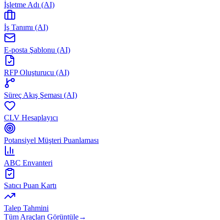
İşletme Adı (AI)
İş Tanımı (AI)
E-posta Şablonu (AI)
RFP Oluşturucu (AI)
Süreç Akış Şeması (AI)
CLV Hesaplayıcı
Potansiyel Müşteri Puanlaması
ABC Envanteri
Satıcı Puan Kartı
Talep Tahmini
Tüm Araçları Görüntüle
→