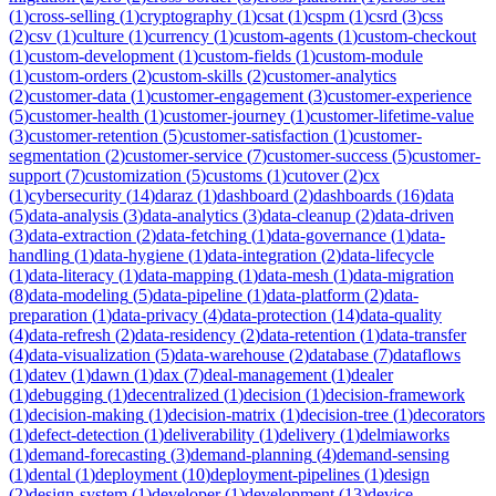
(
1
)
cross-selling
(
1
)
cryptography
(
1
)
csat
(
1
)
cspm
(
1
)
csrd
(
3
)
css
(
2
)
csv
(
1
)
culture
(
1
)
currency
(
1
)
custom-agents
(
1
)
custom-checkout
(
1
)
custom-development
(
1
)
custom-fields
(
1
)
custom-module
(
1
)
custom-orders
(
2
)
custom-skills
(
2
)
customer-analytics
(
2
)
customer-data
(
1
)
customer-engagement
(
3
)
customer-experience
(
5
)
customer-health
(
1
)
customer-journey
(
1
)
customer-lifetime-value
(
3
)
customer-retention
(
5
)
customer-satisfaction
(
1
)
customer-
segmentation
(
2
)
customer-service
(
7
)
customer-success
(
5
)
customer-
support
(
7
)
customization
(
5
)
customs
(
1
)
cutover
(
2
)
cx
(
1
)
cybersecurity
(
14
)
daraz
(
1
)
dashboard
(
2
)
dashboards
(
16
)
data
(
5
)
data-analysis
(
3
)
data-analytics
(
3
)
data-cleanup
(
2
)
data-driven
(
3
)
data-extraction
(
2
)
data-fetching
(
1
)
data-governance
(
1
)
data-
handling
(
1
)
data-hygiene
(
1
)
data-integration
(
2
)
data-lifecycle
(
1
)
data-literacy
(
1
)
data-mapping
(
1
)
data-mesh
(
1
)
data-migration
(
8
)
data-modeling
(
5
)
data-pipeline
(
1
)
data-platform
(
2
)
data-
preparation
(
1
)
data-privacy
(
4
)
data-protection
(
14
)
data-quality
(
4
)
data-refresh
(
2
)
data-residency
(
2
)
data-retention
(
1
)
data-transfer
(
4
)
data-visualization
(
5
)
data-warehouse
(
2
)
database
(
7
)
dataflows
(
1
)
datev
(
1
)
dawn
(
1
)
dax
(
7
)
deal-management
(
1
)
dealer
(
1
)
debugging
(
1
)
decentralized
(
1
)
decision
(
1
)
decision-framework
(
1
)
decision-making
(
1
)
decision-matrix
(
1
)
decision-tree
(
1
)
decorators
(
1
)
defect-detection
(
1
)
deliverability
(
1
)
delivery
(
1
)
delmiaworks
(
1
)
demand-forecasting
(
3
)
demand-planning
(
4
)
demand-sensing
(
1
)
dental
(
1
)
deployment
(
10
)
deployment-pipelines
(
1
)
design
(
2
)
design-system
(
1
)
developer
(
1
)
development
(
13
)
device-