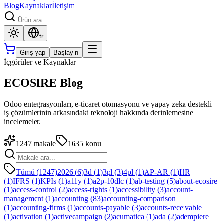
Blog
Kaynaklar
İletişim
tr
Giriş yap
Başlayın
İçgörüler ve Kaynaklar
ECOSIRE Blog
Odoo entegrasyonları, e-ticaret otomasyonu ve yapay zeka destekli
iş çözümlerinin arkasındaki teknoloji hakkında derinlemesine
incelemeler.
1247
makale
1635
konu
Tümü (1247)
2026
(
6
)
3d
(
1
)
3pl
(
3
)
4pl
(
1
)
AP-AR
(
1
)
HR
(
1
)
IFRS
(
1
)
KPIs
(
1
)
a11y
(
1
)
a2p-10dlc
(
1
)
ab-testing
(
5
)
about-ecosire
(
1
)
access-control
(
2
)
access-rights
(
1
)
accessibility
(
3
)
account-
management
(
1
)
accounting
(
83
)
accounting-comparison
(
1
)
accounting-firms
(
1
)
accounts-payable
(
3
)
accounts-receivable
(
1
)
activation
(
1
)
activecampaign
(
2
)
acumatica
(
1
)
ada
(
2
)
adempiere