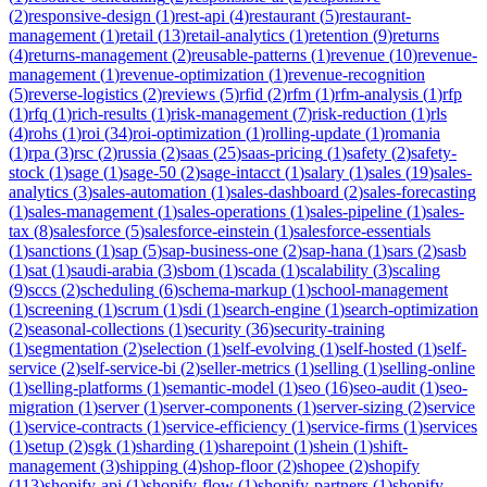
(
2
)
responsive-design
(
1
)
rest-api
(
4
)
restaurant
(
5
)
restaurant-
management
(
1
)
retail
(
13
)
retail-analytics
(
1
)
retention
(
9
)
returns
(
4
)
returns-management
(
2
)
reusable-patterns
(
1
)
revenue
(
10
)
revenue-
management
(
1
)
revenue-optimization
(
1
)
revenue-recognition
(
5
)
reverse-logistics
(
2
)
reviews
(
5
)
rfid
(
2
)
rfm
(
1
)
rfm-analysis
(
1
)
rfp
(
1
)
rfq
(
1
)
rich-results
(
1
)
risk-management
(
7
)
risk-reduction
(
1
)
rls
(
4
)
rohs
(
1
)
roi
(
34
)
roi-optimization
(
1
)
rolling-update
(
1
)
romania
(
1
)
rpa
(
3
)
rsc
(
2
)
russia
(
2
)
saas
(
25
)
saas-pricing
(
1
)
safety
(
2
)
safety-
stock
(
1
)
sage
(
1
)
sage-50
(
2
)
sage-intacct
(
1
)
salary
(
1
)
sales
(
19
)
sales-
analytics
(
3
)
sales-automation
(
1
)
sales-dashboard
(
2
)
sales-forecasting
(
1
)
sales-management
(
1
)
sales-operations
(
1
)
sales-pipeline
(
1
)
sales-
tax
(
8
)
salesforce
(
5
)
salesforce-einstein
(
1
)
salesforce-essentials
(
1
)
sanctions
(
1
)
sap
(
5
)
sap-business-one
(
2
)
sap-hana
(
1
)
sars
(
2
)
sasb
(
1
)
sat
(
1
)
saudi-arabia
(
3
)
sbom
(
1
)
scada
(
1
)
scalability
(
3
)
scaling
(
9
)
sccs
(
2
)
scheduling
(
6
)
schema-markup
(
1
)
school-management
(
1
)
screening
(
1
)
scrum
(
1
)
sdi
(
1
)
search-engine
(
1
)
search-optimization
(
2
)
seasonal-collections
(
1
)
security
(
36
)
security-training
(
1
)
segmentation
(
2
)
selection
(
1
)
self-evolving
(
1
)
self-hosted
(
1
)
self-
service
(
2
)
self-service-bi
(
2
)
seller-metrics
(
1
)
selling
(
1
)
selling-online
(
1
)
selling-platforms
(
1
)
semantic-model
(
1
)
seo
(
16
)
seo-audit
(
1
)
seo-
migration
(
1
)
server
(
1
)
server-components
(
1
)
server-sizing
(
2
)
service
(
1
)
service-contracts
(
1
)
service-efficiency
(
1
)
service-firms
(
1
)
services
(
1
)
setup
(
2
)
sgk
(
1
)
sharding
(
1
)
sharepoint
(
1
)
shein
(
1
)
shift-
management
(
3
)
shipping
(
4
)
shop-floor
(
2
)
shopee
(
2
)
shopify
(
113
)
shopify-api
(
1
)
shopify-flow
(
1
)
shopify-partners
(
1
)
shopify-