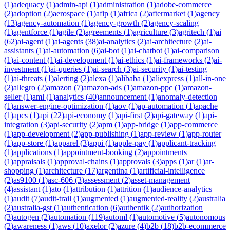
(
1
)
adequacy
(
1
)
admin-api
(
1
)
administration
(
1
)
adobe-commerce
(
2
)
adoption
(
2
)
aerospace
(
1
)
afip
(
1
)
africa
(
2
)
aftermarket
(
1
)
agency
(
13
)
agency-automation
(
1
)
agency-growth
(
2
)
agency-scaling
(
1
)
agentforce
(
1
)
agile
(
2
)
agreements
(
1
)
agriculture
(
3
)
agritech
(
1
)
ai
(
62
)
ai-agent
(
1
)
ai-agents
(
38
)
ai-analytics
(
2
)
ai-architecture
(
2
)
ai-
assistants
(
1
)
ai-automation
(
6
)
ai-bot
(
1
)
ai-chatbot
(
1
)
ai-comparison
(
1
)
ai-content
(
1
)
ai-development
(
1
)
ai-ethics
(
1
)
ai-frameworks
(
2
)
ai-
investment
(
1
)
ai-queries
(
1
)
ai-search
(
3
)
ai-security
(
1
)
ai-testing
(
1
)
ai-threats
(
1
)
alerting
(
2
)
alexa
(
1
)
alibaba
(
1
)
aliexpress
(
1
)
all-in-one
(
2
)
allegro
(
2
)
amazon
(
7
)
amazon-ads
(
1
)
amazon-ppc
(
1
)
amazon-
seller
(
1
)
aml
(
1
)
analytics
(
40
)
announcement
(
1
)
anomaly-detection
(
1
)
answer-engine-optimization
(
1
)
aov
(
1
)
ap-automation
(
1
)
apache
(
1
)
apcs
(
1
)
api
(
22
)
api-economy
(
1
)
api-first
(
2
)
api-gateway
(
1
)
api-
integration
(
3
)
api-security
(
2
)
apm
(
1
)
app-bridge
(
1
)
app-commerce
(
1
)
app-development
(
2
)
app-publishing
(
1
)
app-review
(
1
)
app-router
(
1
)
app-store
(
1
)
apparel
(
3
)
appi
(
1
)
apple-pay
(
1
)
applicant-tracking
(
1
)
applications
(
1
)
appointment-booking
(
2
)
appointments
(
1
)
appraisals
(
1
)
approval-chains
(
1
)
approvals
(
3
)
apps
(
1
)
ar
(
1
)
ar-
shopping
(
1
)
architecture
(
17
)
argentina
(
1
)
artificial-intelligence
(
2
)
as9100
(
1
)
asc-606
(
3
)
assessment
(
2
)
asset-management
(
4
)
assistant
(
1
)
ato
(
1
)
attribution
(
1
)
attrition
(
1
)
audience-analytics
(
1
)
audit
(
7
)
audit-trail
(
1
)
augmented
(
1
)
augmented-reality
(
2
)
australia
(
2
)
australia-gst
(
1
)
authentication
(
6
)
authentik
(
2
)
authorization
(
3
)
autogen
(
2
)
automation
(
119
)
automl
(
1
)
automotive
(
5
)
autonomous
(
2
)
awareness
(
1
)
aws
(
10
)
axelor
(
2
)
azure
(
4
)
b2b
(
18
)
b2b-ecommerce