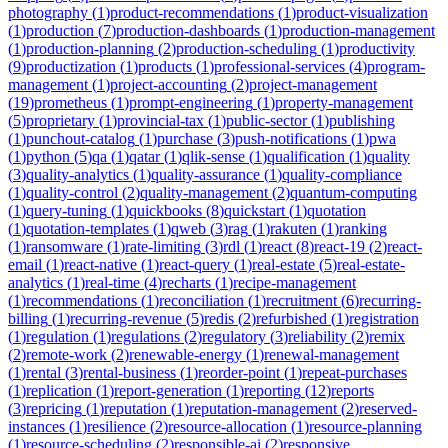
photography
(
1
)
product-recommendations
(
1
)
product-visualization
(
1
)
production
(
7
)
production-dashboards
(
1
)
production-management
(
1
)
production-planning
(
2
)
production-scheduling
(
1
)
productivity
(
9
)
productization
(
1
)
products
(
1
)
professional-services
(
4
)
program-
management
(
1
)
project-accounting
(
2
)
project-management
(
19
)
prometheus
(
1
)
prompt-engineering
(
1
)
property-management
(
5
)
proprietary
(
1
)
provincial-tax
(
1
)
public-sector
(
1
)
publishing
(
1
)
punchout-catalog
(
1
)
purchase
(
3
)
push-notifications
(
1
)
pwa
(
1
)
python
(
5
)
qa
(
1
)
qatar
(
1
)
qlik-sense
(
1
)
qualification
(
1
)
quality
(
3
)
quality-analytics
(
1
)
quality-assurance
(
1
)
quality-compliance
(
1
)
quality-control
(
2
)
quality-management
(
2
)
quantum-computing
(
1
)
query-tuning
(
1
)
quickbooks
(
8
)
quickstart
(
1
)
quotation
(
1
)
quotation-templates
(
1
)
qweb
(
3
)
rag
(
1
)
rakuten
(
1
)
ranking
(
1
)
ransomware
(
1
)
rate-limiting
(
3
)
rdl
(
1
)
react
(
8
)
react-19
(
2
)
react-
email
(
1
)
react-native
(
1
)
react-query
(
1
)
real-estate
(
5
)
real-estate-
analytics
(
1
)
real-time
(
4
)
recharts
(
1
)
recipe-management
(
1
)
recommendations
(
1
)
reconciliation
(
1
)
recruitment
(
6
)
recurring-
billing
(
1
)
recurring-revenue
(
5
)
redis
(
2
)
refurbished
(
1
)
registration
(
1
)
regulation
(
1
)
regulations
(
2
)
regulatory
(
3
)
reliability
(
2
)
remix
(
2
)
remote-work
(
2
)
renewable-energy
(
1
)
renewal-management
(
1
)
rental
(
3
)
rental-business
(
1
)
reorder-point
(
1
)
repeat-purchases
(
1
)
replication
(
1
)
report-generation
(
1
)
reporting
(
12
)
reports
(
3
)
repricing
(
1
)
reputation
(
1
)
reputation-management
(
2
)
reserved-
instances
(
1
)
resilience
(
2
)
resource-allocation
(
1
)
resource-planning
(
1
)
resource-scheduling
(
2
)
responsible-ai
(
2
)
responsive