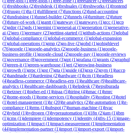
(
1
)
free-tool
(
1
)
free-tools
(
1
)
free-zone
(
1
)
freelancer
(
2
)
freelancers
(
1
)
freshbooks
(
2
)
freshdesk
(
1
)
freshsales
(
1
)
freshworks
(
1
)
frontend
(
3
)
fruugo
(
1
)
fta
(
1
)
fulfillment
(
7
)
functions
(
2
)
fund-accounting
(
2
)
fundraising
(
1
)
funnel-builder
(
2
)
funnels
(
4
)
furniture
(
2
)
future
(
3
)
future-of-work
(
1
)
gantt
(
1
)
gateway
(
1
)
gateways
(
1
)
gcc
(
1
)
gcp
(
2
)
gdpr
(
12
)
gds
(
1
)
gemini
(
1
)
general-ai
(
1
)
generation
(
1
)
generative-
ai
(
2
)
geo
(
1
)
germany
(
23
)
getting-started
(
1
)
github-actions
(
3
)
global
(
3
)
global-compliance
(
1
)
global-ecommerce
(
1
)
global-expansion
(
1
)
global-operations
(
1
)
gmp
(
2
)
go-live
(
2
)
gobd
(
1
)
gohighlevel
(
76
)
google
(
1
)
google-analytics
(
2
)
google-business
(
1
)
google-
business-profile
(
1
)
google-cloud
(
2
)
google-pay
(
1
)
google-reviews
(
1
)
governance
(
8
)
government
(
3
)
gpt
(
1
)
grafana
(
1
)
grants
(
2
)
graphql
(
3
)
green-it
(
1
)
green-warehouse
(
1
)
gri
(
2
)
growing-business
(
1
)
growth
(
1
)
grpc
(
1
)
gst
(
7
)
gta
(
1
)
guide
(
43
)
gxp
(
2
)
gym
(
1
)
haccp
(
2
)
handmade
(
3
)
hardening
(
2
)
hardware
(
1
)
hcm
(
1
)
headless
(
4
)
headless-commerce
(
3
)
headless-erp
(
1
)
healthcare
(
9
)
healthcare-
analytics
(
1
)
healthcare-dashboards
(
1
)
helpdesk
(
7
)
hepsiburada
(
1
)
hetzner
(
1
)
higher-ed
(
1
)
hipaa
(
5
)
hiring
(
4
)
hmac
(
1
)
hmrc
(
2
)
home-goods
(
1
)
home-services
(
1
)
hospitality
(
5
)
hosting
(
3
)
hotel
(
1
)
hotel-management
(
1
)
hr
(
20
)
hr-analytics
(
2
)
hr-automation
(
1
)
hr-
compliance
(
1
)
hrms
(
1
)
hubspot
(
7
)
human-machine
(
1
)
hvac
(
2
)
hybrid
(
1
)
hydrogen
(
3
)
hyperautomation
(
1
)
i18n
(
2
)
iam
(
1
)
ibm
(
1
)
icms
(
1
)
idempiere
(
1
)
idempotency
(
1
)
identity
(
4
)
ifrs-15
(
1
)
image-
optimization
(
1
)
impact
(
1
)
impact-measurement
(
1
)
implementation
(
44
)
implementation-partner
(
1
)
import
(
1
)
import-export
(
1
)
import-