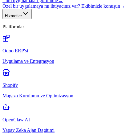
Tüm uygulamaları görüntüle
→
Özel bir uygulamaya mı ihtiyacınız var? Ekibimizle konuşun
→
Hizmetler
Platformlar
Odoo ERP'si
Uygulama ve Entegrasyon
Shopify
Magaza Kurulumu ve Optimizasyon
OpenClaw AI
Yapay Zeka Ajan Dagitimi