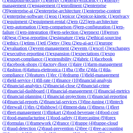
(
1
)
endpoint-security
(
1
)
energy
(
3
)
energy-efficiency
(
1
)
energy-
management
(
1
)
engagement
(
1
)
enrollment
(
2
)
enterprise
(
39
)
enterprise-ai
(
2
)
enterprise-architecture
(
1
)
enterprise-content
(
1
)
enterprise-software
(
1
)
eoq
(
1
)
epicor
(
2
)
epicor-kinetic
(
1
)
eprivacy
(
1
)
equipment
(
2
)
equipment-rental
(
2
)
erp
(
225
)
erp-architecture
(
1
)
erp-automation
(
1
)
erp-comparison
(
9
)
erp-configuration
(
1
)
erp-
failure
(
1
)
erp-integration
(
8
)
erp-selection
(
2
)
erpnext
(
18
)
errors
(
40
)
esg
(
5
)
esg-reporting
(
2
)
esignature
(
1
)
eta
(
2
)
ethical-sourcing
(
1
)
ethics
(
1
)
etims
(
1
)
etl
(
5
)
etsy
(
3
)
eu
(
2
)
eu-ai-act
(
1
)
europe
(
2
)
evaluation
(
3
)
event-management
(
2
)
events
(
1
)
excel
(
3
)
exchanges
(
1
)
executive-reporting
(
1
)
expansion
(
1
)
expectations
(
1
)
expo
(
1
)
export-compliance
(
1
)
extensibility
(
2
)
fabric
(
1
)
facebook
(
1
)
facebook-shops
(
1
)
factory-floor
(
1
)
faire
(
1
)
farm-management
(
1
)
fashion
(
6
)
fattura-elettronica
(
1
)
fba
(
1
)
fbr
(
2
)
fda
(
1
)
fda-
compliance
(
3
)
features
(
1
)
fec
(
1
)
fedramp
(
1
)
field-management
(
1
)
field-service
(
1
)
fill-rate
(
1
)
finance
(
10
)
financial-analysis
(
2
)
financial-analytics
(
2
)
financial-close
(
2
)
financial-crime
(
1
)
financial-dashboard
(
1
)
financial-management
(
1
)
financial-metrics
(
1
)
financial-planning
(
1
)
financial-projections
(
1
)
financial-reporting
(
4
)
financial-reports
(
2
)
financial-services
(
3
)
fine-tuning
(
1
)
fintech
(
3
)
firewall
(
1
)
firs
(
2
)
fishbowl
(
1
)
fitment-data
(
1
)
fitness
(
1
)
fleet
(
1
)
fleet-management
(
1
)
flipkart
(
2
)
food-beverage
(
4
)
food-cost
(
1
)
food-manufacturing
(
1
)
food-safety
(
1
)
forecasting
(
9
)
forex
(
1
)
formulas
(
1
)
framework
(
2
)
france
(
1
)
frappe
(
4
)
frappe-cloud
(
1
)
fraud-detection
(
2
)
fraud-prevention
(
2
)
free
(
1
)
free-accounting