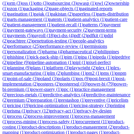
(
1
)
orm
(
3
)
oss
(
1
)
otto
(
3
)
outsourcing
(
3
)
owasp
(
1
)
owl
(
2
)
ownership
(
1
)
ozon
(
1
)
packaging
(
2
)
page-objects
(
1
)
paginated-reports
(
1
)
pagination
(
1
)
pajak
(
1
)
pakistan
(
2
)
paperless
(
1
)
parts-distribution
(
1
)
parts-management
(
1
)
patents
(
1
)
patient-analytics
(
1
)
patient-care
(
2
)
patient-management
(
1
)
patient-recall
(
1
)
patterns
(
5
)
payment
(
1
)
payment-gateways
(
1
)
payment-security
(
2
)
payment-terms
(
1
)
payments
(
5
)
payroll
(
18
)
pci-dss
(
4
)
pdf
(
2
)
pdfkit
(
1
)
pdpl
(
2
)
peachtree
(
2
)
penetration-testing
(
1
)
people-analytics
(
2
)
performance
(
25
)
performance-review
(
1
)
permissions
(
1
)
personalization
(
5
)
pharma
(
4
)
pharmaceutical
(
2
)
philippines
(
1
)
phishing
(
1
)
pick-pack-ship
(
1
)
pim
(
1
)
pipa
(
1
)
pipeda
(
1
)
pipedrive
(
2
)
pipeline
(
9
)
pipeline-automation
(
1
)
pipl
(
1
)
pixel-perfect
(
1
)
planning
(
9
)
plans
(
1
)
platform
(
3
)
playwright
(
2
)
plex
(
1
)
plex-
smart-manufacturing
(
1
)
plm
(
2
)
plumbing
(
1
)
pm2
(
1
)
pms
(
1
)
pnpm
(
1
)
point-of-sale
(
3
)
poland
(
3
)
polaris
(
1
)
pos
(
9
)
post-brexit
(
1
)
post-
implementation
(
2
)
postgres
(
2
)
postgresql
(
10
)
power-bi
(
79
)
power-
bi-premium
(
1
)
power-query
(
1
)
ppc
(
1
)
practice-management
(
2
)
precious-metals
(
1
)
predictive-analytics
(
4
)
predictive-maintenance
(
2
)
premium
(
2
)
preparation
(
1
)
prestashop
(
1
)
preventive
(
1
)
pricelists
(
1
)
pricing
(
19
)
pricing-optimization
(
1
)
pricing-strategy
(
3
)
printing
(
1
)
prisma
(
1
)
privacy
(
12
)
privacy-act
(
1
)
privacy-by-design
(
1
)
process
(
2
)
process-improvement
(
1
)
process-management
(
1
)
process-mining
(
1
)
process-safety
(
1
)
procurement
(
11
)
product-
costing
(
1
)
product-descriptions
(
1
)
product-management
(
2
)
product-
mapping
(
1
)
product-optimization
(
1
)
product-pages
(
1
)
product-