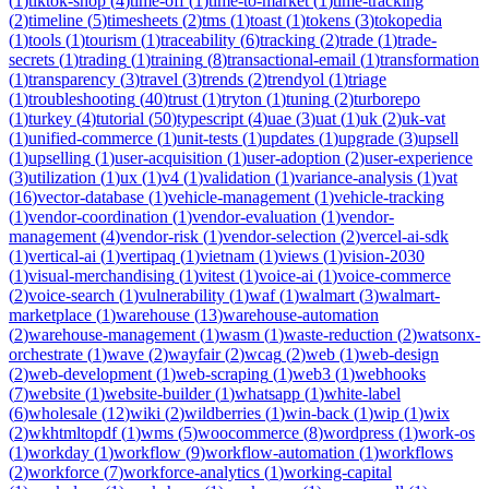
(
1
)
tiktok-shop
(
4
)
time-off
(
1
)
time-to-market
(
1
)
time-tracking
(
2
)
timeline
(
5
)
timesheets
(
2
)
tms
(
1
)
toast
(
1
)
tokens
(
3
)
tokopedia
(
1
)
tools
(
1
)
tourism
(
1
)
traceability
(
6
)
tracking
(
2
)
trade
(
1
)
trade-
secrets
(
1
)
trading
(
1
)
training
(
8
)
transactional-email
(
1
)
transformation
(
1
)
transparency
(
3
)
travel
(
3
)
trends
(
2
)
trendyol
(
1
)
triage
(
1
)
troubleshooting
(
40
)
trust
(
1
)
tryton
(
1
)
tuning
(
2
)
turborepo
(
1
)
turkey
(
4
)
tutorial
(
50
)
typescript
(
4
)
uae
(
3
)
uat
(
1
)
uk
(
2
)
uk-vat
(
1
)
unified-commerce
(
1
)
unit-tests
(
1
)
updates
(
1
)
upgrade
(
3
)
upsell
(
1
)
upselling
(
1
)
user-acquisition
(
1
)
user-adoption
(
2
)
user-experience
(
3
)
utilization
(
1
)
ux
(
1
)
v4
(
1
)
validation
(
1
)
variance-analysis
(
1
)
vat
(
16
)
vector-database
(
1
)
vehicle-management
(
1
)
vehicle-tracking
(
1
)
vendor-coordination
(
1
)
vendor-evaluation
(
1
)
vendor-
management
(
4
)
vendor-risk
(
1
)
vendor-selection
(
2
)
vercel-ai-sdk
(
1
)
vertical-ai
(
1
)
vertipaq
(
1
)
vietnam
(
1
)
views
(
1
)
vision-2030
(
1
)
visual-merchandising
(
1
)
vitest
(
1
)
voice-ai
(
1
)
voice-commerce
(
2
)
voice-search
(
1
)
vulnerability
(
1
)
waf
(
1
)
walmart
(
3
)
walmart-
marketplace
(
1
)
warehouse
(
13
)
warehouse-automation
(
2
)
warehouse-management
(
1
)
wasm
(
1
)
waste-reduction
(
2
)
watsonx-
orchestrate
(
1
)
wave
(
2
)
wayfair
(
2
)
wcag
(
2
)
web
(
1
)
web-design
(
2
)
web-development
(
1
)
web-scraping
(
1
)
web3
(
1
)
webhooks
(
7
)
website
(
1
)
website-builder
(
1
)
whatsapp
(
1
)
white-label
(
6
)
wholesale
(
12
)
wiki
(
2
)
wildberries
(
1
)
win-back
(
1
)
wip
(
1
)
wix
(
2
)
wkhtmltopdf
(
1
)
wms
(
5
)
woocommerce
(
8
)
wordpress
(
1
)
work-os
(
1
)
workday
(
1
)
workflow
(
9
)
workflow-automation
(
1
)
workflows
(
2
)
workforce
(
7
)
workforce-analytics
(
1
)
working-capital