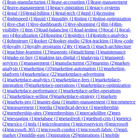
(
1
)
lean-manufacturing
(
1
)
lease-accounting
(
1
)
lease-management
(
2
)
leave-management
(
1
)
legacy-migration
(
1
)
legacy-systems
(
1
)
legal
(
16
)
legal-billing
(
1
)
legal-tech
(
1
)
lgpd
(
1
)
licensing
(
7
)
lightspeed
(
1
)
liquid
(
1
)
liquidity
(
1
)
listing
(
1
)
listing-optimization
(
1
)
live-chat
(
1
)
live-dashboards
(
1
)
live-shopping
(
1
)
llm
(
4
)
llm-
visibility
(
1
)
lms
(
3
)
load-balancing
(
1
)
load-testing
(
3
)
local
(
1
)
local-
seo
(
4
)
localization
(
24
)
logging
(
1
)
logistics
(
14
)
logistics-analytics
(
1
)
lohnsteuer
(
1
)
looker
(
2
)
looker-studio
(
2
)
lot-tracking
(
1
)
low-code
(
6
)
loyalty
(
3
)
loyalty-programs
(
2
)
ltv
(
1
)
mach
(
1
)
mach-architecture
(
1
)
machine-learning
(
13
)
magento
(
4
)
mailchimp
(
1
)
maintenance
(
4
)
make-or-buy
(
1
)
making-tax-digital
(
1
)
malaysia
(
1
)
managed-
services
(
1
)
management
(
1
)
manufacturing
(
53
)
margins
(
2
)
market-
analysis
(
1
)
marketing
(
10
)
marketing-automation
(
11
)
marketing-
platform
(
4
)
marketplace
(
22
)
marketplace-advertising
(
1
)
marketplace-analytics
(
1
)
marketplace-fees
(
1
)
marketplace-
integration
(
9
)
marketplace-operations
(
1
)
marketplace-optimization
(
1
)
marketplace-performance
(
1
)
marketplace-seller-operations
(
17
)
marketplace-selling
(
9
)
marketplace-strategy
(
1
)
markets
(
1
)
markets-pro
(
1
)
master-data
(
1
)
matter-management
(
1
)
mcommerce
(
2
)
measurement
(
1
)
media
(
3
)
medical-device
(
1
)
membership
(
2
)
membership-sites
(
3
)
memberships
(
1
)
mercadolibre
(
2
)
mes
(
2
)
messaging
(
1
)
metabase
(
1
)
metasfresh
(
1
)
method-crm
(
1
)
metrics
(
2
)
mexico
(
1
)
mfa
(
1
)
microlearning
(
1
)
microservices
(
6
)
microsoft
(
4
)
microsoft-365
(
1
)
microsoft-copilot
(
1
)
microsoft-fabric
(
3
)
mid-
market
(
3
)
middle-east
(
3
)
migration
(
29
)
migrations
(
1
)
mobile