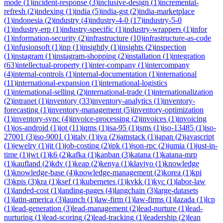
mode
(
1
)
incident-response
(
3
)
inclusive-design
(
1
)
incremental-
refresh
(
2
)
indexing
(
1
)
india
(
5
)
india-gst
(
2
)
india-marketplace
(
1
)
indonesia
(
2
)
industry
(
4
)
industry-4-0
(
17
)
industry-5-0
(
1
)
industry-erp
(
1
)
industry-specific
(
1
)
industry-wrappers
(
1
)
infor
(
1
)
information-security
(
2
)
infrastructure
(
10
)
infrastructure-as-code
(
1
)
infusionsoft
(
1
)
inp
(
1
)
insightly
(
1
)
insights
(
2
)
inspection
(
1
)
instagram
(
1
)
instagram-shopping
(
2
)
installation
(
1
)
integration
(
63
)
intellectual-property
(
1
)
inter-company
(
1
)
intercompany
(
4
)
internal-controls
(
1
)
internal-documentation
(
1
)
international
(
11
)
international-expansion
(
1
)
international-logistics
(
1
)
international-selling
(
2
)
international-trade
(
1
)
internationalization
(
2
)
intranet
(
1
)
inventory
(
33
)
inventory-analytics
(
1
)
inventory-
forecasting
(
1
)
inventory-management
(
5
)
inventory-optimization
(
1
)
inventory-sync
(
4
)
invoice-processing
(
2
)
invoices
(
1
)
invoicing
(
1
)
ios-android
(
1
)
iot
(
11
)
iqms
(
1
)
isa-95
(
1
)
isms
(
1
)
iso-13485
(
1
)
iso-
27001
(
3
)
iso-9001
(
1
)
italy
(
1
)
iva
(
2
)
jamstack
(
1
)
japan
(
2
)
javascript
(
1
)
jewelry
(
1
)
jit
(
1
)
job-costing
(
2
)
jpk
(
1
)
json-rpc
(
2
)
jumia
(
1
)
just-in-
time
(
1
)
jwt
(
1
)
k6
(
2
)
kafka
(
1
)
kanban
(
3
)
katana
(
1
)
katana-mrp
(
1
)
kaufland
(
2
)
kdv
(
1
)
keap
(
2
)
kenya
(
1
)
klaviyo
(
1
)
knowledge
(
1
)
knowledge-base
(
4
)
knowledge-management
(
2
)
korea
(
1
)
kpi
(
3
)
kpis
(
3
)
kra
(
1
)
ksef
(
1
)
kubernetes
(
1
)
kvkk
(
1
)
kyc
(
1
)
labor-law
(
1
)
landed-cost
(
1
)
landing-pages
(
4
)
langchain
(
3
)
large-datasets
(
1
)
latin-america
(
3
)
launch
(
1
)
law-firm
(
1
)
law-firms
(
1
)
lazada
(
1
)
lcp
(
1
)
lead-generation
(
3
)
lead-management
(
2
)
lead-nurture
(
1
)
lead-
nurturing
(
1
)
lead-scoring
(
2
)
lead-tracking
(
1
)
leadership
(
2
)
lean