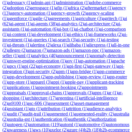
(
1
)
adequacy
(
1
)
admin-api
(
1
)
administration
(
1
)
adobe-commerce
(
2
)
adoption
(
2
)
aerospace
(
1
)
afip
(
1
)
africa
(
2
)
aftermarket
(
1
)
agency
(
13
)
agency-automation
(
1
)
agency-growth
(
2
)
agency-scaling
(
1
)
agentforce
(
1
)
agile
(
2
)
agreements
(
1
)
agriculture
(
3
)
agritech
(
1
)
ai
(
62
)
ai-agent
(
1
)
ai-agents
(
38
)
ai-analytics
(
2
)
ai-architecture
(
2
)
ai-
assistants
(
1
)
ai-automation
(
6
)
ai-bot
(
1
)
ai-chatbot
(
1
)
ai-comparison
(
1
)
ai-content
(
1
)
ai-development
(
1
)
ai-ethics
(
1
)
ai-frameworks
(
2
)
ai-
investment
(
1
)
ai-queries
(
1
)
ai-search
(
3
)
ai-security
(
1
)
ai-testing
(
1
)
ai-threats
(
1
)
alerting
(
2
)
alexa
(
1
)
alibaba
(
1
)
aliexpress
(
1
)
all-in-one
(
2
)
allegro
(
2
)
amazon
(
7
)
amazon-ads
(
1
)
amazon-ppc
(
1
)
amazon-
seller
(
1
)
aml
(
1
)
analytics
(
40
)
announcement
(
1
)
anomaly-detection
(
1
)
answer-engine-optimization
(
1
)
aov
(
1
)
ap-automation
(
1
)
apache
(
1
)
apcs
(
1
)
api
(
22
)
api-economy
(
1
)
api-first
(
2
)
api-gateway
(
1
)
api-
integration
(
3
)
api-security
(
2
)
apm
(
1
)
app-bridge
(
1
)
app-commerce
(
1
)
app-development
(
2
)
app-publishing
(
1
)
app-review
(
1
)
app-router
(
1
)
app-store
(
1
)
apparel
(
3
)
appi
(
1
)
apple-pay
(
1
)
applicant-tracking
(
1
)
applications
(
1
)
appointment-booking
(
2
)
appointments
(
1
)
appraisals
(
1
)
approval-chains
(
1
)
approvals
(
3
)
apps
(
1
)
ar
(
1
)
ar-
shopping
(
1
)
architecture
(
17
)
argentina
(
1
)
artificial-intelligence
(
2
)
as9100
(
1
)
asc-606
(
3
)
assessment
(
2
)
asset-management
(
4
)
assistant
(
1
)
ato
(
1
)
attribution
(
1
)
attrition
(
1
)
audience-analytics
(
1
)
audit
(
7
)
audit-trail
(
1
)
augmented
(
1
)
augmented-reality
(
2
)
australia
(
2
)
australia-gst
(
1
)
authentication
(
6
)
authentik
(
2
)
authorization
(
3
)
autogen
(
2
)
automation
(
119
)
automl
(
1
)
automotive
(
5
)
autonomous
(
2
)
awareness
(
1
)
aws
(
10
)
axelor
(
2
)
azure
(
4
)
b2b
(
18
)
b2b-ecommerce