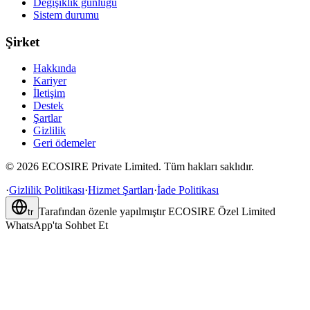
Değişiklik günlüğü
Sistem durumu
Şirket
Hakkında
Kariyer
İletişim
Destek
Şartlar
Gizlilik
Geri ödemeler
©
2026
ECOSIRE Private Limited. Tüm hakları saklıdır.
·
Gizlilik Politikası
·
Hizmet Şartları
·
İade Politikası
Tarafından özenle yapılmıştır
ECOSIRE Özel Limited
tr
WhatsApp'ta Sohbet Et