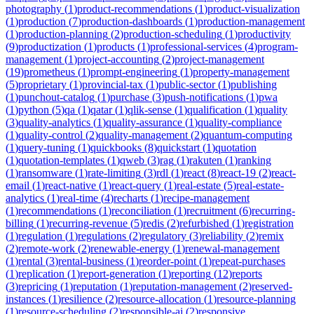
photography
(
1
)
product-recommendations
(
1
)
product-visualization
(
1
)
production
(
7
)
production-dashboards
(
1
)
production-management
(
1
)
production-planning
(
2
)
production-scheduling
(
1
)
productivity
(
9
)
productization
(
1
)
products
(
1
)
professional-services
(
4
)
program-
management
(
1
)
project-accounting
(
2
)
project-management
(
19
)
prometheus
(
1
)
prompt-engineering
(
1
)
property-management
(
5
)
proprietary
(
1
)
provincial-tax
(
1
)
public-sector
(
1
)
publishing
(
1
)
punchout-catalog
(
1
)
purchase
(
3
)
push-notifications
(
1
)
pwa
(
1
)
python
(
5
)
qa
(
1
)
qatar
(
1
)
qlik-sense
(
1
)
qualification
(
1
)
quality
(
3
)
quality-analytics
(
1
)
quality-assurance
(
1
)
quality-compliance
(
1
)
quality-control
(
2
)
quality-management
(
2
)
quantum-computing
(
1
)
query-tuning
(
1
)
quickbooks
(
8
)
quickstart
(
1
)
quotation
(
1
)
quotation-templates
(
1
)
qweb
(
3
)
rag
(
1
)
rakuten
(
1
)
ranking
(
1
)
ransomware
(
1
)
rate-limiting
(
3
)
rdl
(
1
)
react
(
8
)
react-19
(
2
)
react-
email
(
1
)
react-native
(
1
)
react-query
(
1
)
real-estate
(
5
)
real-estate-
analytics
(
1
)
real-time
(
4
)
recharts
(
1
)
recipe-management
(
1
)
recommendations
(
1
)
reconciliation
(
1
)
recruitment
(
6
)
recurring-
billing
(
1
)
recurring-revenue
(
5
)
redis
(
2
)
refurbished
(
1
)
registration
(
1
)
regulation
(
1
)
regulations
(
2
)
regulatory
(
3
)
reliability
(
2
)
remix
(
2
)
remote-work
(
2
)
renewable-energy
(
1
)
renewal-management
(
1
)
rental
(
3
)
rental-business
(
1
)
reorder-point
(
1
)
repeat-purchases
(
1
)
replication
(
1
)
report-generation
(
1
)
reporting
(
12
)
reports
(
3
)
repricing
(
1
)
reputation
(
1
)
reputation-management
(
2
)
reserved-
instances
(
1
)
resilience
(
2
)
resource-allocation
(
1
)
resource-planning
(
1
)
resource-scheduling
(
2
)
responsible-ai
(
2
)
responsive