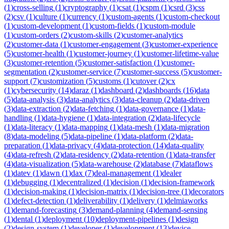
(
1
)
cross-selling
(
1
)
cryptography
(
1
)
csat
(
1
)
cspm
(
1
)
csrd
(
3
)
css
(
2
)
csv
(
1
)
culture
(
1
)
currency
(
1
)
custom-agents
(
1
)
custom-checkout
(
1
)
custom-development
(
1
)
custom-fields
(
1
)
custom-module
(
1
)
custom-orders
(
2
)
custom-skills
(
2
)
customer-analytics
(
2
)
customer-data
(
1
)
customer-engagement
(
3
)
customer-experience
(
5
)
customer-health
(
1
)
customer-journey
(
1
)
customer-lifetime-value
(
3
)
customer-retention
(
5
)
customer-satisfaction
(
1
)
customer-
segmentation
(
2
)
customer-service
(
7
)
customer-success
(
5
)
customer-
support
(
7
)
customization
(
5
)
customs
(
1
)
cutover
(
2
)
cx
(
1
)
cybersecurity
(
14
)
daraz
(
1
)
dashboard
(
2
)
dashboards
(
16
)
data
(
5
)
data-analysis
(
3
)
data-analytics
(
3
)
data-cleanup
(
2
)
data-driven
(
3
)
data-extraction
(
2
)
data-fetching
(
1
)
data-governance
(
1
)
data-
handling
(
1
)
data-hygiene
(
1
)
data-integration
(
2
)
data-lifecycle
(
1
)
data-literacy
(
1
)
data-mapping
(
1
)
data-mesh
(
1
)
data-migration
(
8
)
data-modeling
(
5
)
data-pipeline
(
1
)
data-platform
(
2
)
data-
preparation
(
1
)
data-privacy
(
4
)
data-protection
(
14
)
data-quality
(
4
)
data-refresh
(
2
)
data-residency
(
2
)
data-retention
(
1
)
data-transfer
(
4
)
data-visualization
(
5
)
data-warehouse
(
2
)
database
(
7
)
dataflows
(
1
)
datev
(
1
)
dawn
(
1
)
dax
(
7
)
deal-management
(
1
)
dealer
(
1
)
debugging
(
1
)
decentralized
(
1
)
decision
(
1
)
decision-framework
(
1
)
decision-making
(
1
)
decision-matrix
(
1
)
decision-tree
(
1
)
decorators
(
1
)
defect-detection
(
1
)
deliverability
(
1
)
delivery
(
1
)
delmiaworks
(
1
)
demand-forecasting
(
3
)
demand-planning
(
4
)
demand-sensing
(
1
)
dental
(
1
)
deployment
(
10
)
deployment-pipelines
(
1
)
design
(
2
)
design-system
(
1
)
developer
(
1
)
development
(
13
)
device-