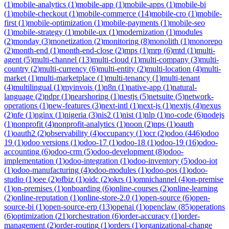
(
1
)
mobile-analytics
(
1
)
mobile-app
(
1
)
mobile-apps
(
1
)
mobile-bi
(
1
)
mobile-checkout
(
1
)
mobile-commerce
(
14
)
mobile-cro
(
1
)
mobile-
first
(
1
)
mobile-optimization
(
1
)
mobile-payments
(
1
)
mobile-seo
(
1
)
mobile-strategy
(
1
)
mobile-ux
(
1
)
modernization
(
1
)
modules
(
2
)
monday
(
3
)
monetization
(
2
)
monitoring
(
8
)
monolith
(
1
)
monorepo
(
2
)
month-end
(
1
)
month-end-close
(
2
)
mps
(
1
)
mrp
(
6
)
mtd
(
1
)
multi-
agent
(
5
)
multi-channel
(
13
)
multi-cloud
(
1
)
multi-company
(
3
)
multi-
country
(
2
)
multi-currency
(
6
)
multi-entity
(
2
)
multi-location
(
4
)
multi-
market
(
1
)
multi-marketplace
(
1
)
multi-tenancy
(
1
)
multi-tenant
(
4
)
multilingual
(
1
)
myinvois
(
1
)
n8n
(
1
)
native-app
(
1
)
natural-
language
(
2
)
ndpr
(
1
)
nearshoring
(
1
)
nestjs
(
5
)
netsuite
(
5
)
network-
operations
(
1
)
new-features
(
3
)
next-intl
(
1
)
next-js
(
1
)
nextjs
(
4
)
nexus
(
2
)
nfe
(
1
)
nginx
(
1
)
nigeria
(
3
)
nis2
(
1
)
nist
(
1
)
nlp
(
1
)
no-code
(
6
)
nodejs
(
1
)
nonprofit
(
4
)
nonprofit-analytics
(
1
)
noon
(
2
)
nps
(
1
)
oauth
(
1
)
oauth2
(
2
)
observability
(
4
)
occupancy
(
1
)
ocr
(
2
)
odoo
(
446
)
odoo
19
(
1
)
odoo versions
(
1
)
odoo-17
(
1
)
odoo-18
(
1
)
odoo-19
(
16
)
odoo-
accounting
(
6
)
odoo-crm
(
5
)
odoo-development
(
8
)
odoo-
implementation
(
1
)
odoo-integration
(
1
)
odoo-inventory
(
5
)
odoo-iot
(
1
)
odoo-manufacturing
(
4
)
odoo-modules
(
1
)
odoo-pos
(
1
)
odoo-
studio
(
1
)
oee
(
2
)
ofbiz
(
1
)
oidc
(
2
)
okrs
(
1
)
omnichannel
(
4
)
on-premise
(
1
)
on-premises
(
1
)
onboarding
(
6
)
online-courses
(
2
)
online-learning
(
2
)
online-reputation
(
1
)
online-store-2.0
(
1
)
open-source
(
6
)
open-
source-bi
(
1
)
open-source-erp
(
13
)
openai
(
1
)
openclaw
(
85
)
operations
(
6
)
optimization
(
21
)
orchestration
(
6
)
order-accuracy
(
1
)
order-
management
(
2
)
order-routing
(
1
)
orders
(
1
)
organizational-change