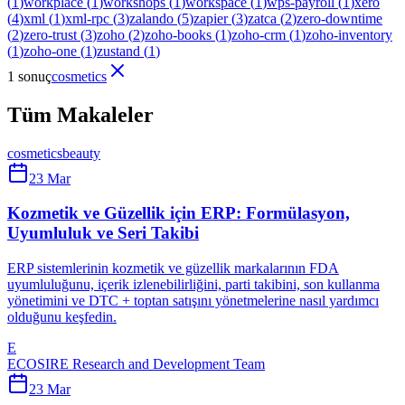
(
1
)
workplace
(
1
)
workshops
(
1
)
workspace
(
1
)
wps-payroll
(
1
)
xero
(
4
)
xml
(
1
)
xml-rpc
(
3
)
zalando
(
5
)
zapier
(
3
)
zatca
(
2
)
zero-downtime
(
2
)
zero-trust
(
3
)
zoho
(
2
)
zoho-books
(
1
)
zoho-crm
(
1
)
zoho-inventory
(
1
)
zoho-one
(
1
)
zustand
(
1
)
1 sonuç
cosmetics
Tüm Makaleler
cosmetics
beauty
23 Mar
Kozmetik ve Güzellik için ERP: Formülasyon,
Uyumluluk ve Seri Takibi
ERP sistemlerinin kozmetik ve güzellik markalarının FDA
uyumluluğunu, içerik izlenebilirliğini, parti takibini, son kullanma
yönetimini ve DTC + toptan satışını yönetmelerine nasıl yardımcı
olduğunu keşfedin.
E
ECOSIRE Research and Development Team
23 Mar