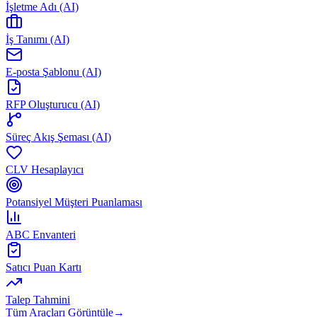
İşletme Adı (AI)
İş Tanımı (AI)
E-posta Şablonu (AI)
RFP Oluşturucu (AI)
Süreç Akış Şeması (AI)
CLV Hesaplayıcı
Potansiyel Müşteri Puanlaması
ABC Envanteri
Satıcı Puan Kartı
Talep Tahmini
Tüm Araçları Görüntüle
→