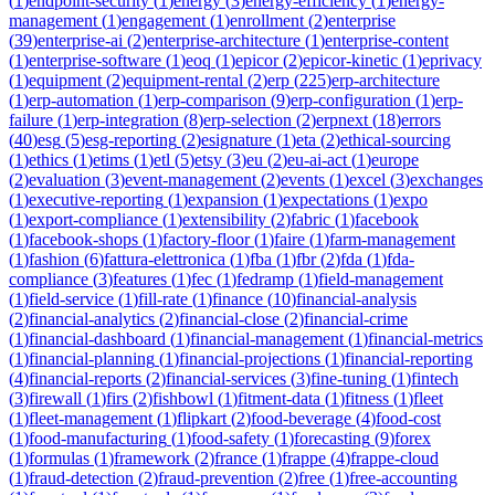
(
1
)
endpoint-security
(
1
)
energy
(
3
)
energy-efficiency
(
1
)
energy-
management
(
1
)
engagement
(
1
)
enrollment
(
2
)
enterprise
(
39
)
enterprise-ai
(
2
)
enterprise-architecture
(
1
)
enterprise-content
(
1
)
enterprise-software
(
1
)
eoq
(
1
)
epicor
(
2
)
epicor-kinetic
(
1
)
eprivacy
(
1
)
equipment
(
2
)
equipment-rental
(
2
)
erp
(
225
)
erp-architecture
(
1
)
erp-automation
(
1
)
erp-comparison
(
9
)
erp-configuration
(
1
)
erp-
failure
(
1
)
erp-integration
(
8
)
erp-selection
(
2
)
erpnext
(
18
)
errors
(
40
)
esg
(
5
)
esg-reporting
(
2
)
esignature
(
1
)
eta
(
2
)
ethical-sourcing
(
1
)
ethics
(
1
)
etims
(
1
)
etl
(
5
)
etsy
(
3
)
eu
(
2
)
eu-ai-act
(
1
)
europe
(
2
)
evaluation
(
3
)
event-management
(
2
)
events
(
1
)
excel
(
3
)
exchanges
(
1
)
executive-reporting
(
1
)
expansion
(
1
)
expectations
(
1
)
expo
(
1
)
export-compliance
(
1
)
extensibility
(
2
)
fabric
(
1
)
facebook
(
1
)
facebook-shops
(
1
)
factory-floor
(
1
)
faire
(
1
)
farm-management
(
1
)
fashion
(
6
)
fattura-elettronica
(
1
)
fba
(
1
)
fbr
(
2
)
fda
(
1
)
fda-
compliance
(
3
)
features
(
1
)
fec
(
1
)
fedramp
(
1
)
field-management
(
1
)
field-service
(
1
)
fill-rate
(
1
)
finance
(
10
)
financial-analysis
(
2
)
financial-analytics
(
2
)
financial-close
(
2
)
financial-crime
(
1
)
financial-dashboard
(
1
)
financial-management
(
1
)
financial-metrics
(
1
)
financial-planning
(
1
)
financial-projections
(
1
)
financial-reporting
(
4
)
financial-reports
(
2
)
financial-services
(
3
)
fine-tuning
(
1
)
fintech
(
3
)
firewall
(
1
)
firs
(
2
)
fishbowl
(
1
)
fitment-data
(
1
)
fitness
(
1
)
fleet
(
1
)
fleet-management
(
1
)
flipkart
(
2
)
food-beverage
(
4
)
food-cost
(
1
)
food-manufacturing
(
1
)
food-safety
(
1
)
forecasting
(
9
)
forex
(
1
)
formulas
(
1
)
framework
(
2
)
france
(
1
)
frappe
(
4
)
frappe-cloud
(
1
)
fraud-detection
(
2
)
fraud-prevention
(
2
)
free
(
1
)
free-accounting