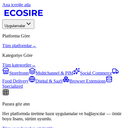
Ana içeriğe atla
Uygulamalar
Platforma Göre
Tüm platformlar
→
Kategoriye Göre
Tüm kategoriler
→
Storefronts
Multichannel & PIM
Social Commerce
Food Delivery
Digital & SaaS
Browser Extensions
Specialized
Pazara göz atın
Her platformda üretime hazır uygulamalar ve bağlayıcılar — ömür
boyu lisans, sürüm uyumlu.