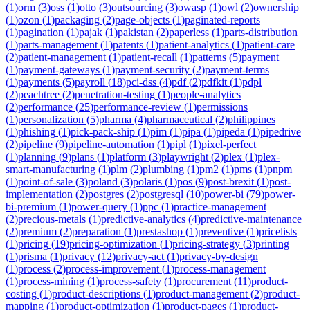
(
1
)
orm
(
3
)
oss
(
1
)
otto
(
3
)
outsourcing
(
3
)
owasp
(
1
)
owl
(
2
)
ownership
(
1
)
ozon
(
1
)
packaging
(
2
)
page-objects
(
1
)
paginated-reports
(
1
)
pagination
(
1
)
pajak
(
1
)
pakistan
(
2
)
paperless
(
1
)
parts-distribution
(
1
)
parts-management
(
1
)
patents
(
1
)
patient-analytics
(
1
)
patient-care
(
2
)
patient-management
(
1
)
patient-recall
(
1
)
patterns
(
5
)
payment
(
1
)
payment-gateways
(
1
)
payment-security
(
2
)
payment-terms
(
1
)
payments
(
5
)
payroll
(
18
)
pci-dss
(
4
)
pdf
(
2
)
pdfkit
(
1
)
pdpl
(
2
)
peachtree
(
2
)
penetration-testing
(
1
)
people-analytics
(
2
)
performance
(
25
)
performance-review
(
1
)
permissions
(
1
)
personalization
(
5
)
pharma
(
4
)
pharmaceutical
(
2
)
philippines
(
1
)
phishing
(
1
)
pick-pack-ship
(
1
)
pim
(
1
)
pipa
(
1
)
pipeda
(
1
)
pipedrive
(
2
)
pipeline
(
9
)
pipeline-automation
(
1
)
pipl
(
1
)
pixel-perfect
(
1
)
planning
(
9
)
plans
(
1
)
platform
(
3
)
playwright
(
2
)
plex
(
1
)
plex-
smart-manufacturing
(
1
)
plm
(
2
)
plumbing
(
1
)
pm2
(
1
)
pms
(
1
)
pnpm
(
1
)
point-of-sale
(
3
)
poland
(
3
)
polaris
(
1
)
pos
(
9
)
post-brexit
(
1
)
post-
implementation
(
2
)
postgres
(
2
)
postgresql
(
10
)
power-bi
(
79
)
power-
bi-premium
(
1
)
power-query
(
1
)
ppc
(
1
)
practice-management
(
2
)
precious-metals
(
1
)
predictive-analytics
(
4
)
predictive-maintenance
(
2
)
premium
(
2
)
preparation
(
1
)
prestashop
(
1
)
preventive
(
1
)
pricelists
(
1
)
pricing
(
19
)
pricing-optimization
(
1
)
pricing-strategy
(
3
)
printing
(
1
)
prisma
(
1
)
privacy
(
12
)
privacy-act
(
1
)
privacy-by-design
(
1
)
process
(
2
)
process-improvement
(
1
)
process-management
(
1
)
process-mining
(
1
)
process-safety
(
1
)
procurement
(
11
)
product-
costing
(
1
)
product-descriptions
(
1
)
product-management
(
2
)
product-
mapping
(
1
)
product-optimization
(
1
)
product-pages
(
1
)
product-