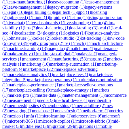
(
1
)
lean-manufacturing
(
1
)
lease-accounting
(
1
)
lease-management
(
2
)
leave-management
(
1
)
legacy-migration
(
1
)
legacy-systems
(
1
)
legal
(
16
)
legal-billing
(
1
)
legal-tech
(
1
)
lgpd
(
1
)
licensing
(
7
)
lightspeed
(
1
)
liquid
(
1
)
liquidity
(
1
)
listing
(
1
)
listing-optimization
(
1
)
live-chat
(
1
)
live-dashboards
(
1
)
live-shopping
(
1
)
llm
(
4
)
llm-
visibility
(
1
)
lms
(
3
)
load-balancing
(
1
)
load-testing
(
3
)
local
(
1
)
local-
seo
(
4
)
localization
(
24
)
logging
(
1
)
logistics
(
14
)
logistics-analytics
(
1
)
lohnsteuer
(
1
)
looker
(
2
)
looker-studio
(
2
)
lot-tracking
(
1
)
low-code
(
6
)
loyalty
(
3
)
loyalty-programs
(
2
)
ltv
(
1
)
mach
(
1
)
mach-architecture
(
1
)
machine-learning
(
13
)
magento
(
4
)
mailchimp
(
1
)
maintenance
(
4
)
make-or-buy
(
1
)
making-tax-digital
(
1
)
malaysia
(
1
)
managed-
services
(
1
)
management
(
1
)
manufacturing
(
53
)
margins
(
2
)
market-
analysis
(
1
)
marketing
(
10
)
marketing-automation
(
11
)
marketing-
platform
(
4
)
marketplace
(
22
)
marketplace-advertising
(
1
)
marketplace-analytics
(
1
)
marketplace-fees
(
1
)
marketplace-
integration
(
9
)
marketplace-operations
(
1
)
marketplace-optimization
(
1
)
marketplace-performance
(
1
)
marketplace-seller-operations
(
17
)
marketplace-selling
(
9
)
marketplace-strategy
(
1
)
markets
(
1
)
markets-pro
(
1
)
master-data
(
1
)
matter-management
(
1
)
mcommerce
(
2
)
measurement
(
1
)
media
(
3
)
medical-device
(
1
)
membership
(
2
)
membership-sites
(
3
)
memberships
(
1
)
mercadolibre
(
2
)
mes
(
2
)
messaging
(
1
)
metabase
(
1
)
metasfresh
(
1
)
method-crm
(
1
)
metrics
(
2
)
mexico
(
1
)
mfa
(
1
)
microlearning
(
1
)
microservices
(
6
)
microsoft
(
4
)
microsoft-365
(
1
)
microsoft-copilot
(
1
)
microsoft-fabric
(
3
)
mid-
market
(
3
)
middle-east
(
3
)
migration
(
29
)
migrations
(
1
)
mobile