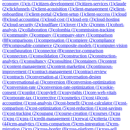
economy
(
1
)
cis
(
1
)
citizen-development
(
3
)
citizen-services
(
1
)
claude
(
2
)
clickfunnels
(
2
)
client-acquisition
(
1
)
client-management
(
2
)
client-
onboarding
(
1
)
client-portal
(
2
)
client-setup
(
1
)
client-success
(
1
)
cloud
(
8
)
cloud-accounting
(
1
)
cloud-cost
(
1
)
cloud-erp
(
3
)
cloud-hosting
(
2
)
cloud-security
(
2
)
cloudflare
(
1
)
clover
(
1
)
clv
(
2
)
cmms
(
1
)
cohort-
analysis
(
2
)
collaboration
(
3
)
colombia
(
1
)
commission-tracking
(
1
)
community
(
3
)
company
(
1
)
company-story
(
1
)
comparison
(
88
)
comparisons
(
1
)
compensation
(
1
)
compiere
(
2
)
compliance
(
99
)
composable-commerce
(
2
)
composite-models
(
1
)
computer-vision
(
1
)
configuration
(
1
)
connector
(
8
)
connector-comparison
(
1
)
connectors
(
1
)
consolidation
(
3
)
construction
(
2
)
construction-
analytics
(
1
)
consultancy
(
2
)
consulting
(
3
)
containers
(
3
)
content
(
1
)
content-management
(
2
)
content-marketing
(
3
)
continuous-
improvement
(
1
)
contract-management
(
1
)
contract-review
(
1
)
contracts
(
3
)
conversation-ai
(
1
)
conversation-design
(
1
)
conversational-ai
(
3
)
conversion
(
8
)
conversion-optimization
(
7
)
conversion-rate
(
2
)
conversion-rate-optimization
(
1
)
cookie-
consent
(
1
)
copilot
(
1
)
copyleft
(
1
)
copyrights
(
1
)
core-web-vitals
(
5
)
corporate-tax
(
1
)
corrective
(
1
)
cosmetics
(
1
)
cost
(
4
)
cost-
accounting
(
1
)
cost-analysis
(
3
)
cost-benefit
(
2
)
cost-calculator
(
1
)
cost-
comparison
(
2
)
cost-optimization
(
5
)
cost-reduction
(
1
)
cost-savings
(
1
)
cost-tracking
(
2
)
coupang
(
1
)
course-creation
(
1
)
courses
(
3
)
cpa
(
1
)
cpq
(
1
)
cpra
(
1
)
credit-management
(
1
)
crewai
(
2
)
criteria
(
1
)
crm
(
44
)
crm-analytics
(
1
)
crm-comparison
(
5
)
crm-integration
(
2
)
crm-
migration
(
2
)
cro
(
2
)
cross-border
(
8
)
cross-platform
(
1
)
cross-sell