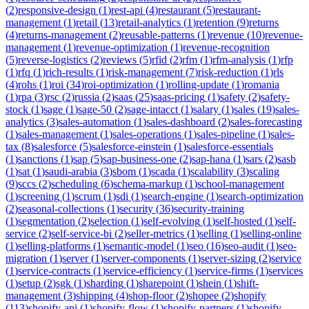
(
2
)
responsive-design
(
1
)
rest-api
(
4
)
restaurant
(
5
)
restaurant-
management
(
1
)
retail
(
13
)
retail-analytics
(
1
)
retention
(
9
)
returns
(
4
)
returns-management
(
2
)
reusable-patterns
(
1
)
revenue
(
10
)
revenue-
management
(
1
)
revenue-optimization
(
1
)
revenue-recognition
(
5
)
reverse-logistics
(
2
)
reviews
(
5
)
rfid
(
2
)
rfm
(
1
)
rfm-analysis
(
1
)
rfp
(
1
)
rfq
(
1
)
rich-results
(
1
)
risk-management
(
7
)
risk-reduction
(
1
)
rls
(
4
)
rohs
(
1
)
roi
(
34
)
roi-optimization
(
1
)
rolling-update
(
1
)
romania
(
1
)
rpa
(
3
)
rsc
(
2
)
russia
(
2
)
saas
(
25
)
saas-pricing
(
1
)
safety
(
2
)
safety-
stock
(
1
)
sage
(
1
)
sage-50
(
2
)
sage-intacct
(
1
)
salary
(
1
)
sales
(
19
)
sales-
analytics
(
3
)
sales-automation
(
1
)
sales-dashboard
(
2
)
sales-forecasting
(
1
)
sales-management
(
1
)
sales-operations
(
1
)
sales-pipeline
(
1
)
sales-
tax
(
8
)
salesforce
(
5
)
salesforce-einstein
(
1
)
salesforce-essentials
(
1
)
sanctions
(
1
)
sap
(
5
)
sap-business-one
(
2
)
sap-hana
(
1
)
sars
(
2
)
sasb
(
1
)
sat
(
1
)
saudi-arabia
(
3
)
sbom
(
1
)
scada
(
1
)
scalability
(
3
)
scaling
(
9
)
sccs
(
2
)
scheduling
(
6
)
schema-markup
(
1
)
school-management
(
1
)
screening
(
1
)
scrum
(
1
)
sdi
(
1
)
search-engine
(
1
)
search-optimization
(
2
)
seasonal-collections
(
1
)
security
(
36
)
security-training
(
1
)
segmentation
(
2
)
selection
(
1
)
self-evolving
(
1
)
self-hosted
(
1
)
self-
service
(
2
)
self-service-bi
(
2
)
seller-metrics
(
1
)
selling
(
1
)
selling-online
(
1
)
selling-platforms
(
1
)
semantic-model
(
1
)
seo
(
16
)
seo-audit
(
1
)
seo-
migration
(
1
)
server
(
1
)
server-components
(
1
)
server-sizing
(
2
)
service
(
1
)
service-contracts
(
1
)
service-efficiency
(
1
)
service-firms
(
1
)
services
(
1
)
setup
(
2
)
sgk
(
1
)
sharding
(
1
)
sharepoint
(
1
)
shein
(
1
)
shift-
management
(
3
)
shipping
(
4
)
shop-floor
(
2
)
shopee
(
2
)
shopify
(
113
)
shopify-api
(
1
)
shopify-flow
(
1
)
shopify-partners
(
1
)
shopify-