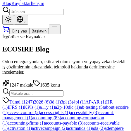
Blog
Kaynaklar
İletişim
tr
Giriş yap
Başlayın
İçgörüler ve Kaynaklar
ECOSIRE Blog
Odoo entegrasyonları, e-ticaret otomasyonu ve yapay zeka destekli
iş çözümlerinin arkasındaki teknoloji hakkında derinlemesine
incelemeler.
1247
makale
1635
konu
Tümü (1247)
2026
(
6
)
3d
(
1
)
3pl
(
3
)
4pl
(
1
)
AP-AR
(
1
)
HR
(
1
)
IFRS
(
1
)
KPIs
(
1
)
a11y
(
1
)
a2p-10dlc
(
1
)
ab-testing
(
5
)
about-ecosire
(
1
)
access-control
(
2
)
access-rights
(
1
)
accessibility
(
3
)
account-
management
(
1
)
accounting
(
83
)
accounting-comparison
(
1
)
accounting-firms
(
1
)
accounts-payable
(
3
)
accounts-receivable
(
1
)
activation
(
1
)
activecampaign
(
2
)
acumatica
(
1
)
ada
(
2
)
adempiere