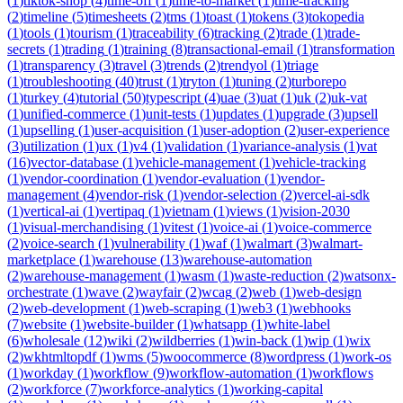
(
1
)
tiktok-shop
(
4
)
time-off
(
1
)
time-to-market
(
1
)
time-tracking
(
2
)
timeline
(
5
)
timesheets
(
2
)
tms
(
1
)
toast
(
1
)
tokens
(
3
)
tokopedia
(
1
)
tools
(
1
)
tourism
(
1
)
traceability
(
6
)
tracking
(
2
)
trade
(
1
)
trade-
secrets
(
1
)
trading
(
1
)
training
(
8
)
transactional-email
(
1
)
transformation
(
1
)
transparency
(
3
)
travel
(
3
)
trends
(
2
)
trendyol
(
1
)
triage
(
1
)
troubleshooting
(
40
)
trust
(
1
)
tryton
(
1
)
tuning
(
2
)
turborepo
(
1
)
turkey
(
4
)
tutorial
(
50
)
typescript
(
4
)
uae
(
3
)
uat
(
1
)
uk
(
2
)
uk-vat
(
1
)
unified-commerce
(
1
)
unit-tests
(
1
)
updates
(
1
)
upgrade
(
3
)
upsell
(
1
)
upselling
(
1
)
user-acquisition
(
1
)
user-adoption
(
2
)
user-experience
(
3
)
utilization
(
1
)
ux
(
1
)
v4
(
1
)
validation
(
1
)
variance-analysis
(
1
)
vat
(
16
)
vector-database
(
1
)
vehicle-management
(
1
)
vehicle-tracking
(
1
)
vendor-coordination
(
1
)
vendor-evaluation
(
1
)
vendor-
management
(
4
)
vendor-risk
(
1
)
vendor-selection
(
2
)
vercel-ai-sdk
(
1
)
vertical-ai
(
1
)
vertipaq
(
1
)
vietnam
(
1
)
views
(
1
)
vision-2030
(
1
)
visual-merchandising
(
1
)
vitest
(
1
)
voice-ai
(
1
)
voice-commerce
(
2
)
voice-search
(
1
)
vulnerability
(
1
)
waf
(
1
)
walmart
(
3
)
walmart-
marketplace
(
1
)
warehouse
(
13
)
warehouse-automation
(
2
)
warehouse-management
(
1
)
wasm
(
1
)
waste-reduction
(
2
)
watsonx-
orchestrate
(
1
)
wave
(
2
)
wayfair
(
2
)
wcag
(
2
)
web
(
1
)
web-design
(
2
)
web-development
(
1
)
web-scraping
(
1
)
web3
(
1
)
webhooks
(
7
)
website
(
1
)
website-builder
(
1
)
whatsapp
(
1
)
white-label
(
6
)
wholesale
(
12
)
wiki
(
2
)
wildberries
(
1
)
win-back
(
1
)
wip
(
1
)
wix
(
2
)
wkhtmltopdf
(
1
)
wms
(
5
)
woocommerce
(
8
)
wordpress
(
1
)
work-os
(
1
)
workday
(
1
)
workflow
(
9
)
workflow-automation
(
1
)
workflows
(
2
)
workforce
(
7
)
workforce-analytics
(
1
)
working-capital