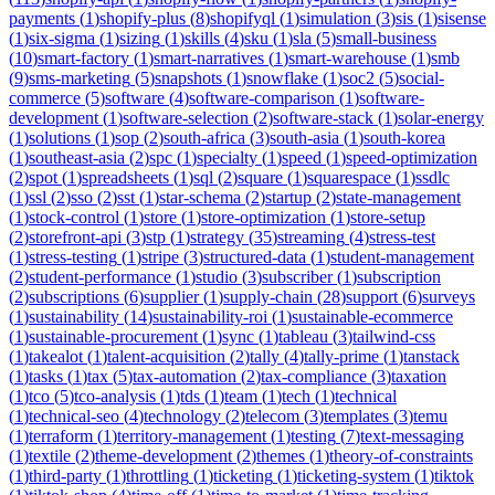
payments
(
1
)
shopify-plus
(
8
)
shopifyql
(
1
)
simulation
(
3
)
sis
(
1
)
sisense
(
1
)
six-sigma
(
1
)
sizing
(
1
)
skills
(
4
)
sku
(
1
)
sla
(
5
)
small-business
(
10
)
smart-factory
(
1
)
smart-narratives
(
1
)
smart-warehouse
(
1
)
smb
(
9
)
sms-marketing
(
5
)
snapshots
(
1
)
snowflake
(
1
)
soc2
(
5
)
social-
commerce
(
5
)
software
(
4
)
software-comparison
(
1
)
software-
development
(
1
)
software-selection
(
2
)
software-stack
(
1
)
solar-energy
(
1
)
solutions
(
1
)
sop
(
2
)
south-africa
(
3
)
south-asia
(
1
)
south-korea
(
1
)
southeast-asia
(
2
)
spc
(
1
)
specialty
(
1
)
speed
(
1
)
speed-optimization
(
2
)
spot
(
1
)
spreadsheets
(
1
)
sql
(
2
)
square
(
1
)
squarespace
(
1
)
ssdlc
(
1
)
ssl
(
2
)
sso
(
2
)
sst
(
1
)
star-schema
(
2
)
startup
(
2
)
state-management
(
1
)
stock-control
(
1
)
store
(
1
)
store-optimization
(
1
)
store-setup
(
2
)
storefront-api
(
3
)
stp
(
1
)
strategy
(
35
)
streaming
(
4
)
stress-test
(
1
)
stress-testing
(
1
)
stripe
(
3
)
structured-data
(
1
)
student-management
(
2
)
student-performance
(
1
)
studio
(
3
)
subscriber
(
1
)
subscription
(
2
)
subscriptions
(
6
)
supplier
(
1
)
supply-chain
(
28
)
support
(
6
)
surveys
(
1
)
sustainability
(
14
)
sustainability-roi
(
1
)
sustainable-ecommerce
(
1
)
sustainable-procurement
(
1
)
sync
(
1
)
tableau
(
3
)
tailwind-css
(
1
)
takealot
(
1
)
talent-acquisition
(
2
)
tally
(
4
)
tally-prime
(
1
)
tanstack
(
1
)
tasks
(
1
)
tax
(
5
)
tax-automation
(
2
)
tax-compliance
(
3
)
taxation
(
1
)
tco
(
5
)
tco-analysis
(
1
)
tds
(
1
)
team
(
1
)
tech
(
1
)
technical
(
1
)
technical-seo
(
4
)
technology
(
2
)
telecom
(
3
)
templates
(
3
)
temu
(
1
)
terraform
(
1
)
territory-management
(
1
)
testing
(
7
)
text-messaging
(
1
)
textile
(
2
)
theme-development
(
2
)
themes
(
1
)
theory-of-constraints
(
1
)
third-party
(
1
)
throttling
(
1
)
ticketing
(
1
)
ticketing-system
(
1
)
tiktok