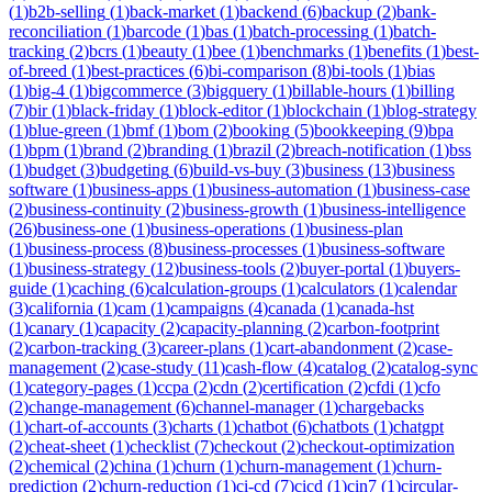
(
1
)
b2b-selling
(
1
)
back-market
(
1
)
backend
(
6
)
backup
(
2
)
bank-
reconciliation
(
1
)
barcode
(
1
)
bas
(
1
)
batch-processing
(
1
)
batch-
tracking
(
2
)
bcrs
(
1
)
beauty
(
1
)
bee
(
1
)
benchmarks
(
1
)
benefits
(
1
)
best-
of-breed
(
1
)
best-practices
(
6
)
bi-comparison
(
8
)
bi-tools
(
1
)
bias
(
1
)
big-4
(
1
)
bigcommerce
(
3
)
bigquery
(
1
)
billable-hours
(
1
)
billing
(
7
)
bir
(
1
)
black-friday
(
1
)
block-editor
(
1
)
blockchain
(
1
)
blog-strategy
(
1
)
blue-green
(
1
)
bmf
(
1
)
bom
(
2
)
booking
(
5
)
bookkeeping
(
9
)
bpa
(
1
)
bpm
(
1
)
brand
(
2
)
branding
(
1
)
brazil
(
2
)
breach-notification
(
1
)
bss
(
1
)
budget
(
3
)
budgeting
(
6
)
build-vs-buy
(
3
)
business
(
13
)
business
software
(
1
)
business-apps
(
1
)
business-automation
(
1
)
business-case
(
2
)
business-continuity
(
2
)
business-growth
(
1
)
business-intelligence
(
26
)
business-one
(
1
)
business-operations
(
1
)
business-plan
(
1
)
business-process
(
8
)
business-processes
(
1
)
business-software
(
1
)
business-strategy
(
12
)
business-tools
(
2
)
buyer-portal
(
1
)
buyers-
guide
(
1
)
caching
(
6
)
calculation-groups
(
1
)
calculators
(
1
)
calendar
(
3
)
california
(
1
)
cam
(
1
)
campaigns
(
4
)
canada
(
1
)
canada-hst
(
1
)
canary
(
1
)
capacity
(
2
)
capacity-planning
(
2
)
carbon-footprint
(
2
)
carbon-tracking
(
3
)
career-plans
(
1
)
cart-abandonment
(
2
)
case-
management
(
2
)
case-study
(
11
)
cash-flow
(
4
)
catalog
(
2
)
catalog-sync
(
1
)
category-pages
(
1
)
ccpa
(
2
)
cdn
(
2
)
certification
(
2
)
cfdi
(
1
)
cfo
(
2
)
change-management
(
6
)
channel-manager
(
1
)
chargebacks
(
1
)
chart-of-accounts
(
3
)
charts
(
1
)
chatbot
(
6
)
chatbots
(
1
)
chatgpt
(
2
)
cheat-sheet
(
1
)
checklist
(
7
)
checkout
(
2
)
checkout-optimization
(
2
)
chemical
(
2
)
china
(
1
)
churn
(
1
)
churn-management
(
1
)
churn-
prediction
(
2
)
churn-reduction
(
1
)
ci-cd
(
7
)
cicd
(
1
)
cin7
(
1
)
circular-