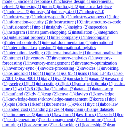
mode
(
1
)
incident-response
(
3
)
inclusive-design
(
1
)
incremental-
refresh
(
2
)
indexing
(
1
)
india
(
5
)
india-gst
(
2
)
india-marketplace
(
1
)
indonesia
(
2
)
industry
(
4
)
industry-4-0
(
17
)
industry-5-0
(
1
)
industry-erp
(
1
)
industry-specific
(
1
)
industry-wrappers
(
1
)
infor
(
1
)
information-security
(
2
)
infrastructure
(
10
)
infrastructure-as-code
(
1
)
infusionsoft
(
1
)
inp
(
1
)
insightly
(
1
)
insights
(
2
)
inspection
(
1
)
instagram
(
1
)
instagram-shopping
(
2
)
installation
(
1
)
integration
(
63
)
intellectual-property
(
1
)
inter-company
(
1
)
intercompany
(
4
)
internal-controls
(
1
)
internal-documentation
(
1
)
international
(
11
)
international-expansion
(
1
)
international-logistics
(
1
)
international-selling
(
2
)
international-trade
(
1
)
internationalization
(
2
)
intranet
(
1
)
inventory
(
33
)
inventory-analytics
(
1
)
inventory-
forecasting
(
1
)
inventory-management
(
5
)
inventory-optimization
(
1
)
inventory-sync
(
4
)
invoice-processing
(
2
)
invoices
(
1
)
invoicing
(
1
)
ios-android
(
1
)
iot
(
11
)
iqms
(
1
)
isa-95
(
1
)
isms
(
1
)
iso-13485
(
1
)
iso-
27001
(
3
)
iso-9001
(
1
)
italy
(
1
)
iva
(
2
)
jamstack
(
1
)
japan
(
2
)
javascript
(
1
)
jewelry
(
1
)
jit
(
1
)
job-costing
(
2
)
jpk
(
1
)
json-rpc
(
2
)
jumia
(
1
)
just-in-
time
(
1
)
jwt
(
1
)
k6
(
2
)
kafka
(
1
)
kanban
(
3
)
katana
(
1
)
katana-mrp
(
1
)
kaufland
(
2
)
kdv
(
1
)
keap
(
2
)
kenya
(
1
)
klaviyo
(
1
)
knowledge
(
1
)
knowledge-base
(
4
)
knowledge-management
(
2
)
korea
(
1
)
kpi
(
3
)
kpis
(
3
)
kra
(
1
)
ksef
(
1
)
kubernetes
(
1
)
kvkk
(
1
)
kyc
(
1
)
labor-law
(
1
)
landed-cost
(
1
)
landing-pages
(
4
)
langchain
(
3
)
large-datasets
(
1
)
latin-america
(
3
)
launch
(
1
)
law-firm
(
1
)
law-firms
(
1
)
lazada
(
1
)
lcp
(
1
)
lead-generation
(
3
)
lead-management
(
2
)
lead-nurture
(
1
)
lead-
nurturing
(
1
)
lead-scoring
(
2
)
lead-tracking
(
1
)
leadership
(
2
)
lean