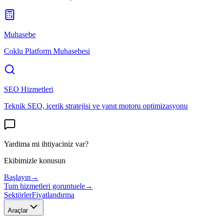
Muhasebe
Coklu Platform Muhasebesi
SEO Hizmetleri
Teknik SEO, içerik stratejisi ve yanıt motoru optimizasyonu
Yardima mi ihtiyaciniz var?
Ekibimizle konusun
Başlayın
→
Tum hizmetleri goruntuele
→
Sektörler
Fiyatlandırma
Araçlar