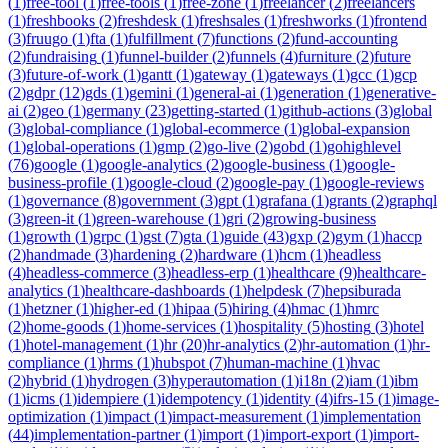
(
1
)
free-tool
(
1
)
free-tools
(
1
)
free-zone
(
1
)
freelancer
(
2
)
freelancers
(
1
)
freshbooks
(
2
)
freshdesk
(
1
)
freshsales
(
1
)
freshworks
(
1
)
frontend
(
3
)
fruugo
(
1
)
fta
(
1
)
fulfillment
(
7
)
functions
(
2
)
fund-accounting
(
2
)
fundraising
(
1
)
funnel-builder
(
2
)
funnels
(
4
)
furniture
(
2
)
future
(
3
)
future-of-work
(
1
)
gantt
(
1
)
gateway
(
1
)
gateways
(
1
)
gcc
(
1
)
gcp
(
2
)
gdpr
(
12
)
gds
(
1
)
gemini
(
1
)
general-ai
(
1
)
generation
(
1
)
generative-
ai
(
2
)
geo
(
1
)
germany
(
23
)
getting-started
(
1
)
github-actions
(
3
)
global
(
3
)
global-compliance
(
1
)
global-ecommerce
(
1
)
global-expansion
(
1
)
global-operations
(
1
)
gmp
(
2
)
go-live
(
2
)
gobd
(
1
)
gohighlevel
(
76
)
google
(
1
)
google-analytics
(
2
)
google-business
(
1
)
google-
business-profile
(
1
)
google-cloud
(
2
)
google-pay
(
1
)
google-reviews
(
1
)
governance
(
8
)
government
(
3
)
gpt
(
1
)
grafana
(
1
)
grants
(
2
)
graphql
(
3
)
green-it
(
1
)
green-warehouse
(
1
)
gri
(
2
)
growing-business
(
1
)
growth
(
1
)
grpc
(
1
)
gst
(
7
)
gta
(
1
)
guide
(
43
)
gxp
(
2
)
gym
(
1
)
haccp
(
2
)
handmade
(
3
)
hardening
(
2
)
hardware
(
1
)
hcm
(
1
)
headless
(
4
)
headless-commerce
(
3
)
headless-erp
(
1
)
healthcare
(
9
)
healthcare-
analytics
(
1
)
healthcare-dashboards
(
1
)
helpdesk
(
7
)
hepsiburada
(
1
)
hetzner
(
1
)
higher-ed
(
1
)
hipaa
(
5
)
hiring
(
4
)
hmac
(
1
)
hmrc
(
2
)
home-goods
(
1
)
home-services
(
1
)
hospitality
(
5
)
hosting
(
3
)
hotel
(
1
)
hotel-management
(
1
)
hr
(
20
)
hr-analytics
(
2
)
hr-automation
(
1
)
hr-
compliance
(
1
)
hrms
(
1
)
hubspot
(
7
)
human-machine
(
1
)
hvac
(
2
)
hybrid
(
1
)
hydrogen
(
3
)
hyperautomation
(
1
)
i18n
(
2
)
iam
(
1
)
ibm
(
1
)
icms
(
1
)
idempiere
(
1
)
idempotency
(
1
)
identity
(
4
)
ifrs-15
(
1
)
image-
optimization
(
1
)
impact
(
1
)
impact-measurement
(
1
)
implementation
(
44
)
implementation-partner
(
1
)
import
(
1
)
import-export
(
1
)
import-