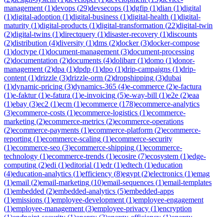
management
(
1
)
devops
(
29
)
devsecops
(
1
)
dgfip
(
1
)
dian
(
1
)
digital
(
1
)
digital-adoption
(
1
)
digital-business
(
1
)
digital-health
(
1
)
digital-
maturity
(
1
)
digital-products
(
1
)
digital-transformation
(
22
)
digital-twin
(
2
)
digital-twins
(
1
)
directquery
(
1
)
disaster-recovery
(
1
)
discounts
(
2
)
distribution
(
4
)
diversity
(
1
)
dms
(
2
)
docker
(
3
)
docker-compose
(
1
)
doctype
(
1
)
document-management
(
3
)
document-processing
(
2
)
documentation
(
2
)
documents
(
4
)
dolibarr
(
1
)
domo
(
1
)
donor-
management
(
2
)
dpa
(
1
)
dpdp
(
1
)
dpo
(
1
)
drip-campaigns
(
1
)
drip-
content
(
1
)
drizzle
(
3
)
drizzle-orm
(
2
)
dropshipping
(
3
)
dubai
(
1
)
dynamic-pricing
(
3
)
dynamics-365
(
4
)
e-commerce
(
2
)
e-factura
(
1
)
e-faktur
(
1
)
e-fatura
(
1
)
e-invoicing
(
5
)
e-way-bill
(
1
)
e2e
(
2
)
eaa
(
1
)
ebay
(
3
)
ec2
(
1
)
ecm
(
1
)
ecommerce
(
178
)
ecommerce-analytics
(
3
)
ecommerce-costs
(
1
)
ecommerce-logistics
(
1
)
ecommerce-
marketing
(
2
)
ecommerce-metrics
(
2
)
ecommerce-operations
(
2
)
ecommerce-payments
(
1
)
ecommerce-platform
(
2
)
ecommerce-
reporting
(
1
)
ecommerce-scaling
(
1
)
ecommerce-security
(
1
)
ecommerce-seo
(
3
)
ecommerce-shipping
(
1
)
ecommerce-
technology
(
1
)
ecommerce-trends
(
1
)
ecosire
(
7
)
ecosystem
(
1
)
edge-
computing
(
2
)
edi
(
1
)
editorial
(
1
)
edr
(
1
)
edtech
(
1
)
education
(
4
)
education-analytics
(
1
)
efficiency
(
8
)
egypt
(
2
)
electronics
(
1
)
emag
(
1
)
email
(
2
)
email-marketing
(
10
)
email-sequences
(
1
)
email-templates
(
1
)
embedded
(
2
)
embedded-analytics
(
5
)
embedded-apps
(
1
)
emissions
(
1
)
employee-development
(
1
)
employee-engagement
(
1
)
employee-management
(
3
)
employee-privacy
(
1
)
encryption