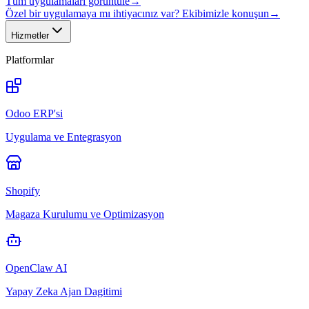
Tüm uygulamaları görüntüle
→
Özel bir uygulamaya mı ihtiyacınız var? Ekibimizle konuşun
→
Hizmetler
Platformlar
Odoo ERP'si
Uygulama ve Entegrasyon
Shopify
Magaza Kurulumu ve Optimizasyon
OpenClaw AI
Yapay Zeka Ajan Dagitimi