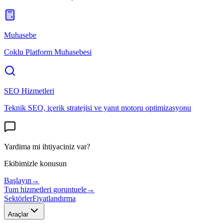
Muhasebe
Coklu Platform Muhasebesi
SEO Hizmetleri
Teknik SEO, içerik stratejisi ve yanıt motoru optimizasyonu
Yardima mi ihtiyaciniz var?
Ekibimizle konusun
Başlayın
→
Tum hizmetleri goruntuele
→
Sektörler
Fiyatlandırma
Araçlar