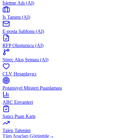
İşletme Adı (AI)
İş Tanımı (AI)
E-posta Şablonu (AI)
RFP Oluşturucu (AI)
Süreç Akış Şeması (AI)
CLV Hesaplayıcı
Potansiyel Müşteri Puanlaması
ABC Envanteri
Satıcı Puan Kartı
Talep Tahmini
Tüm Araçları Görüntüle
→