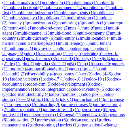
(
1
)
mobile-analytics
(
1
)
mobile-app
(
1
)
mobile-apps
(
1
)
mobile-bi
(
1
)
mobile-checkout
(
1
)
mobile-commerce
(
14
)
mobile-cro
(
1
)
mobile-
first
(
1
)
mobile-optimization
(
1
)
mobile-payments
(
1
)
mobile-seo
(
1
)
mobile-strategy
(
1
)
mobile-ux
(
1
)
modernization
(
1
)
modules
(
2
)
monday
(
3
)
monetization
(
2
)
monitoring
(
8
)
monolith
(
1
)
monorepo
(
2
)
month-end
(
1
)
month-end-close
(
2
)
mps
(
1
)
mrp
(
6
)
mtd
(
1
)
multi-
agent
(
5
)
multi-channel
(
13
)
multi-cloud
(
1
)
multi-company
(
3
)
multi-
country
(
2
)
multi-currency
(
6
)
multi-entity
(
2
)
multi-location
(
4
)
multi-
market
(
1
)
multi-marketplace
(
1
)
multi-tenancy
(
1
)
multi-tenant
(
4
)
multilingual
(
1
)
myinvois
(
1
)
n8n
(
1
)
native-app
(
1
)
natural-
language
(
2
)
ndpr
(
1
)
nearshoring
(
1
)
nestjs
(
5
)
netsuite
(
5
)
network-
operations
(
1
)
new-features
(
3
)
next-intl
(
1
)
next-js
(
1
)
nextjs
(
4
)
nexus
(
2
)
nfe
(
1
)
nginx
(
1
)
nigeria
(
3
)
nis2
(
1
)
nist
(
1
)
nlp
(
1
)
no-code
(
6
)
nodejs
(
1
)
nonprofit
(
4
)
nonprofit-analytics
(
1
)
noon
(
2
)
nps
(
1
)
oauth
(
1
)
oauth2
(
2
)
observability
(
4
)
occupancy
(
1
)
ocr
(
2
)
odoo
(
446
)
odoo
19
(
1
)
odoo versions
(
1
)
odoo-17
(
1
)
odoo-18
(
1
)
odoo-19
(
16
)
odoo-
accounting
(
6
)
odoo-crm
(
5
)
odoo-development
(
8
)
odoo-
implementation
(
1
)
odoo-integration
(
1
)
odoo-inventory
(
5
)
odoo-iot
(
1
)
odoo-manufacturing
(
4
)
odoo-modules
(
1
)
odoo-pos
(
1
)
odoo-
studio
(
1
)
oee
(
2
)
ofbiz
(
1
)
oidc
(
2
)
okrs
(
1
)
omnichannel
(
4
)
on-premise
(
1
)
on-premises
(
1
)
onboarding
(
6
)
online-courses
(
2
)
online-learning
(
2
)
online-reputation
(
1
)
online-store-2.0
(
1
)
open-source
(
6
)
open-
source-bi
(
1
)
open-source-erp
(
13
)
openai
(
1
)
openclaw
(
85
)
operations
(
6
)
optimization
(
21
)
orchestration
(
6
)
order-accuracy
(
1
)
order-
management
(
2
)
order-routing
(
1
)
orders
(
1
)
organizational-change