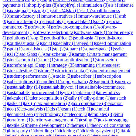
payments
(
1
)
shopify-plus
(
8
)
shopifyql
(
1
)
simulation
(
3
)
sis
(
1
)
sisense
(
1
)
six-sigma
(
1
)
sizing
(
1
)
skills
(
4
)
sku
(
1
)
sla
(
5
)
small-business
(
10
)
smart-factory
(
1
)
smart-narratives
(
1
)
smart-warehouse
(
1
)
smb
(
9
)
sms-marketing
(
5
)
snapshots
(
1
)
snowflake
(
1
)
soc2
(
5
)
social-
commerce
(
5
)
software
(
4
)
software-comparison
(
1
)
software-
development
(
1
)
software-selection
(
2
)
software-stack
(
1
)
solar-energy
(
1
)
solutions
(
1
)
sop
(
2
)
south-africa
(
3
)
south-asia
(
1
)
south-korea
(
1
)
southeast-asia
(
2
)
spc
(
1
)
specialty
(
1
)
speed
(
1
)
speed-optimization
(
2
)
spot
(
1
)
spreadsheets
(
1
)
sql
(
2
)
square
(
1
)
squarespace
(
1
)
ssdlc
(
1
)
ssl
(
2
)
sso
(
2
)
sst
(
1
)
star-schema
(
2
)
startup
(
2
)
state-management
(
1
)
stock-control
(
1
)
store
(
1
)
store-optimization
(
1
)
store-setup
(
2
)
storefront-api
(
3
)
stp
(
1
)
strategy
(
35
)
streaming
(
4
)
stress-test
(
1
)
stress-testing
(
1
)
stripe
(
3
)
structured-data
(
1
)
student-management
(
2
)
student-performance
(
1
)
studio
(
3
)
subscriber
(
1
)
subscription
(
2
)
subscriptions
(
6
)
supplier
(
1
)
supply-chain
(
28
)
support
(
6
)
surveys
(
1
)
sustainability
(
14
)
sustainability-roi
(
1
)
sustainable-ecommerce
(
1
)
sustainable-procurement
(
1
)
sync
(
1
)
tableau
(
3
)
tailwind-css
(
1
)
takealot
(
1
)
talent-acquisition
(
2
)
tally
(
4
)
tally-prime
(
1
)
tanstack
(
1
)
tasks
(
1
)
tax
(
5
)
tax-automation
(
2
)
tax-compliance
(
3
)
taxation
(
1
)
tco
(
5
)
tco-analysis
(
1
)
tds
(
1
)
team
(
1
)
tech
(
1
)
technical
(
1
)
technical-seo
(
4
)
technology
(
2
)
telecom
(
3
)
templates
(
3
)
temu
(
1
)
terraform
(
1
)
territory-management
(
1
)
testing
(
7
)
text-messaging
(
1
)
textile
(
2
)
theme-development
(
2
)
themes
(
1
)
theory-of-constraints
(
1
)
third-party
(
1
)
throttling
(
1
)
ticketing
(
1
)
ticketing-system
(
1
)
tiktok