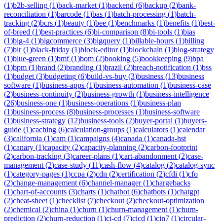
(
1
)
b2b-selling
(
1
)
back-market
(
1
)
backend
(
6
)
backup
(
2
)
bank-
reconciliation
(
1
)
barcode
(
1
)
bas
(
1
)
batch-processing
(
1
)
batch-
tracking
(
2
)
bcrs
(
1
)
beauty
(
1
)
bee
(
1
)
benchmarks
(
1
)
benefits
(
1
)
best-
of-breed
(
1
)
best-practices
(
6
)
bi-comparison
(
8
)
bi-tools
(
1
)
bias
(
1
)
big-4
(
1
)
bigcommerce
(
3
)
bigquery
(
1
)
billable-hours
(
1
)
billing
(
7
)
bir
(
1
)
black-friday
(
1
)
block-editor
(
1
)
blockchain
(
1
)
blog-strategy
(
1
)
blue-green
(
1
)
bmf
(
1
)
bom
(
2
)
booking
(
5
)
bookkeeping
(
9
)
bpa
(
1
)
bpm
(
1
)
brand
(
2
)
branding
(
1
)
brazil
(
2
)
breach-notification
(
1
)
bss
(
1
)
budget
(
3
)
budgeting
(
6
)
build-vs-buy
(
3
)
business
(
13
)
business
software
(
1
)
business-apps
(
1
)
business-automation
(
1
)
business-case
(
2
)
business-continuity
(
2
)
business-growth
(
1
)
business-intelligence
(
26
)
business-one
(
1
)
business-operations
(
1
)
business-plan
(
1
)
business-process
(
8
)
business-processes
(
1
)
business-software
(
1
)
business-strategy
(
12
)
business-tools
(
2
)
buyer-portal
(
1
)
buyers-
guide
(
1
)
caching
(
6
)
calculation-groups
(
1
)
calculators
(
1
)
calendar
(
3
)
california
(
1
)
cam
(
1
)
campaigns
(
4
)
canada
(
1
)
canada-hst
(
1
)
canary
(
1
)
capacity
(
2
)
capacity-planning
(
2
)
carbon-footprint
(
2
)
carbon-tracking
(
3
)
career-plans
(
1
)
cart-abandonment
(
2
)
case-
management
(
2
)
case-study
(
11
)
cash-flow
(
4
)
catalog
(
2
)
catalog-sync
(
1
)
category-pages
(
1
)
ccpa
(
2
)
cdn
(
2
)
certification
(
2
)
cfdi
(
1
)
cfo
(
2
)
change-management
(
6
)
channel-manager
(
1
)
chargebacks
(
1
)
chart-of-accounts
(
3
)
charts
(
1
)
chatbot
(
6
)
chatbots
(
1
)
chatgpt
(
2
)
cheat-sheet
(
1
)
checklist
(
7
)
checkout
(
2
)
checkout-optimization
(
2
)
chemical
(
2
)
china
(
1
)
churn
(
1
)
churn-management
(
1
)
churn-
prediction
(
2
)
churn-reduction
(
1
)
ci-cd
(
7
)
cicd
(
1
)
cin7
(
1
)
circular-