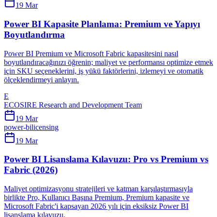
19 Mar
Power BI Kapasite Planlama: Premium ve Yapıyı
Boyutlandırma
Power BI Premium ve Microsoft Fabric kapasitesini nasıl
boyutlandıracağınızı öğrenin; maliyet ve performansı optimize etmek
için SKU seçeneklerini, iş yükü faktörlerini, izlemeyi ve otomatik
ölçeklendirmeyi anlayın.
E
ECOSIRE Research and Development Team
19 Mar
power-bi
licensing
19 Mar
Power BI Lisanslama Kılavuzu: Pro vs Premium vs
Fabric (2026)
Maliyet optimizasyonu stratejileri ve katman karşılaştırmasıyla
birlikte Pro, Kullanıcı Başına Premium, Premium kapasite ve
Microsoft Fabric'i kapsayan 2026 yılı için eksiksiz Power BI
lisanslama kılavuzu.