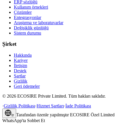
ERP sözlüğü
Kullanım örnekleri
Çözümler
Entegrasyonlar
Araştırma ve laboratuvarlar
Değişiklik günlüğü
Sistem durumu
Şirket
Hakkında
Kariyer
İletişim
Destek
Şartlar
Gizlilik
Geri ödemeler
©
2026
ECOSIRE Private Limited. Tüm hakları saklıdır.
·
Gizlilik Politikası
·
Hizmet Şartları
·
İade Politikası
Tarafından özenle yapılmıştır
ECOSIRE Özel Limited
tr
WhatsApp'ta Sohbet Et