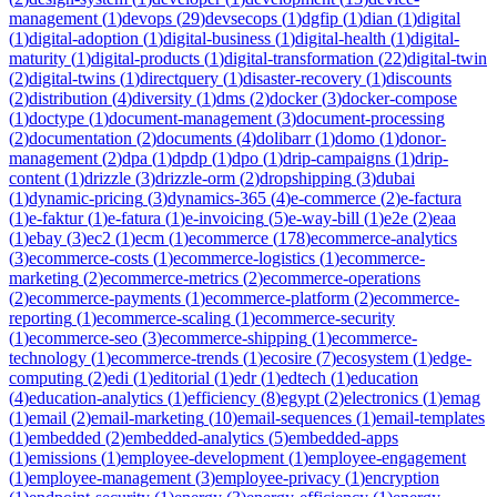
management
(
1
)
devops
(
29
)
devsecops
(
1
)
dgfip
(
1
)
dian
(
1
)
digital
(
1
)
digital-adoption
(
1
)
digital-business
(
1
)
digital-health
(
1
)
digital-
maturity
(
1
)
digital-products
(
1
)
digital-transformation
(
22
)
digital-twin
(
2
)
digital-twins
(
1
)
directquery
(
1
)
disaster-recovery
(
1
)
discounts
(
2
)
distribution
(
4
)
diversity
(
1
)
dms
(
2
)
docker
(
3
)
docker-compose
(
1
)
doctype
(
1
)
document-management
(
3
)
document-processing
(
2
)
documentation
(
2
)
documents
(
4
)
dolibarr
(
1
)
domo
(
1
)
donor-
management
(
2
)
dpa
(
1
)
dpdp
(
1
)
dpo
(
1
)
drip-campaigns
(
1
)
drip-
content
(
1
)
drizzle
(
3
)
drizzle-orm
(
2
)
dropshipping
(
3
)
dubai
(
1
)
dynamic-pricing
(
3
)
dynamics-365
(
4
)
e-commerce
(
2
)
e-factura
(
1
)
e-faktur
(
1
)
e-fatura
(
1
)
e-invoicing
(
5
)
e-way-bill
(
1
)
e2e
(
2
)
eaa
(
1
)
ebay
(
3
)
ec2
(
1
)
ecm
(
1
)
ecommerce
(
178
)
ecommerce-analytics
(
3
)
ecommerce-costs
(
1
)
ecommerce-logistics
(
1
)
ecommerce-
marketing
(
2
)
ecommerce-metrics
(
2
)
ecommerce-operations
(
2
)
ecommerce-payments
(
1
)
ecommerce-platform
(
2
)
ecommerce-
reporting
(
1
)
ecommerce-scaling
(
1
)
ecommerce-security
(
1
)
ecommerce-seo
(
3
)
ecommerce-shipping
(
1
)
ecommerce-
technology
(
1
)
ecommerce-trends
(
1
)
ecosire
(
7
)
ecosystem
(
1
)
edge-
computing
(
2
)
edi
(
1
)
editorial
(
1
)
edr
(
1
)
edtech
(
1
)
education
(
4
)
education-analytics
(
1
)
efficiency
(
8
)
egypt
(
2
)
electronics
(
1
)
emag
(
1
)
email
(
2
)
email-marketing
(
10
)
email-sequences
(
1
)
email-templates
(
1
)
embedded
(
2
)
embedded-analytics
(
5
)
embedded-apps
(
1
)
emissions
(
1
)
employee-development
(
1
)
employee-engagement
(
1
)
employee-management
(
3
)
employee-privacy
(
1
)
encryption