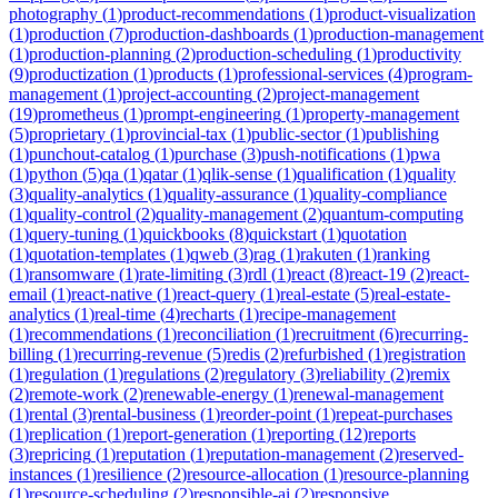
photography
(
1
)
product-recommendations
(
1
)
product-visualization
(
1
)
production
(
7
)
production-dashboards
(
1
)
production-management
(
1
)
production-planning
(
2
)
production-scheduling
(
1
)
productivity
(
9
)
productization
(
1
)
products
(
1
)
professional-services
(
4
)
program-
management
(
1
)
project-accounting
(
2
)
project-management
(
19
)
prometheus
(
1
)
prompt-engineering
(
1
)
property-management
(
5
)
proprietary
(
1
)
provincial-tax
(
1
)
public-sector
(
1
)
publishing
(
1
)
punchout-catalog
(
1
)
purchase
(
3
)
push-notifications
(
1
)
pwa
(
1
)
python
(
5
)
qa
(
1
)
qatar
(
1
)
qlik-sense
(
1
)
qualification
(
1
)
quality
(
3
)
quality-analytics
(
1
)
quality-assurance
(
1
)
quality-compliance
(
1
)
quality-control
(
2
)
quality-management
(
2
)
quantum-computing
(
1
)
query-tuning
(
1
)
quickbooks
(
8
)
quickstart
(
1
)
quotation
(
1
)
quotation-templates
(
1
)
qweb
(
3
)
rag
(
1
)
rakuten
(
1
)
ranking
(
1
)
ransomware
(
1
)
rate-limiting
(
3
)
rdl
(
1
)
react
(
8
)
react-19
(
2
)
react-
email
(
1
)
react-native
(
1
)
react-query
(
1
)
real-estate
(
5
)
real-estate-
analytics
(
1
)
real-time
(
4
)
recharts
(
1
)
recipe-management
(
1
)
recommendations
(
1
)
reconciliation
(
1
)
recruitment
(
6
)
recurring-
billing
(
1
)
recurring-revenue
(
5
)
redis
(
2
)
refurbished
(
1
)
registration
(
1
)
regulation
(
1
)
regulations
(
2
)
regulatory
(
3
)
reliability
(
2
)
remix
(
2
)
remote-work
(
2
)
renewable-energy
(
1
)
renewal-management
(
1
)
rental
(
3
)
rental-business
(
1
)
reorder-point
(
1
)
repeat-purchases
(
1
)
replication
(
1
)
report-generation
(
1
)
reporting
(
12
)
reports
(
3
)
repricing
(
1
)
reputation
(
1
)
reputation-management
(
2
)
reserved-
instances
(
1
)
resilience
(
2
)
resource-allocation
(
1
)
resource-planning
(
1
)
resource-scheduling
(
2
)
responsible-ai
(
2
)
responsive