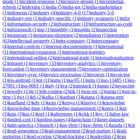
mode
(
1
)
incident-response
(
3
)
inclusive-design
(
1
)
incremental-
refresh
(
2
)
indexing
(
1
)
india
(
5
)
india-gst
(
2
)
india-marketplace
(
1
)
indonesia
(
2
)
industry
(
4
)
industry-4-0
(
17
)
industry-5-0
(
1
)
industry-erp
(
1
)
industry-specific
(
1
)
industry-wrappers
(
1
)
infor
(
1
)
information-security
(
2
)
infrastructure
(
10
)
infrastructure-as-code
(
1
)
infusionsoft
(
1
)
inp
(
1
)
insightly
(
1
)
insights
(
2
)
inspection
(
1
)
instagram
(
1
)
instagram-shopping
(
2
)
installation
(
1
)
integration
(
63
)
intellectual-property
(
1
)
inter-company
(
1
)
intercompany
(
4
)
internal-controls
(
1
)
internal-documentation
(
1
)
international
(
11
)
international-expansion
(
1
)
international-logistics
(
1
)
international-selling
(
2
)
international-trade
(
1
)
internationalization
(
2
)
intranet
(
1
)
inventory
(
33
)
inventory-analytics
(
1
)
inventory-
forecasting
(
1
)
inventory-management
(
5
)
inventory-optimization
(
1
)
inventory-sync
(
4
)
invoice-processing
(
2
)
invoices
(
1
)
invoicing
(
1
)
ios-android
(
1
)
iot
(
11
)
iqms
(
1
)
isa-95
(
1
)
isms
(
1
)
iso-13485
(
1
)
iso-
27001
(
3
)
iso-9001
(
1
)
italy
(
1
)
iva
(
2
)
jamstack
(
1
)
japan
(
2
)
javascript
(
1
)
jewelry
(
1
)
jit
(
1
)
job-costing
(
2
)
jpk
(
1
)
json-rpc
(
2
)
jumia
(
1
)
just-in-
time
(
1
)
jwt
(
1
)
k6
(
2
)
kafka
(
1
)
kanban
(
3
)
katana
(
1
)
katana-mrp
(
1
)
kaufland
(
2
)
kdv
(
1
)
keap
(
2
)
kenya
(
1
)
klaviyo
(
1
)
knowledge
(
1
)
knowledge-base
(
4
)
knowledge-management
(
2
)
korea
(
1
)
kpi
(
3
)
kpis
(
3
)
kra
(
1
)
ksef
(
1
)
kubernetes
(
1
)
kvkk
(
1
)
kyc
(
1
)
labor-law
(
1
)
landed-cost
(
1
)
landing-pages
(
4
)
langchain
(
3
)
large-datasets
(
1
)
latin-america
(
3
)
launch
(
1
)
law-firm
(
1
)
law-firms
(
1
)
lazada
(
1
)
lcp
(
1
)
lead-generation
(
3
)
lead-management
(
2
)
lead-nurture
(
1
)
lead-
nurturing
(
1
)
lead-scoring
(
2
)
lead-tracking
(
1
)
leadership
(
2
)
lean