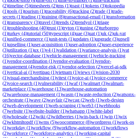
(
1
)
tiktok-shop
(
4
)
time-off
(
1
)
time-to-market
(
1
)
time-tracking
(
2
)
timeline
(
5
)
timesheets
(
2
)
tms
(
1
)
toast
(
1
)
tokens
(
3
)
tokopedia
(
1
)
tools
(
1
)
tourism
(
1
)
traceability
(
6
)
tracking
(
2
)
trade
(
1
)
trade-
secrets
(
1
)
trading
(
1
)
training
(
8
)
transactional-email
(
1
)
transformation
(
1
)
transparency
(
3
)
travel
(
3
)
trends
(
2
)
trendyol
(
1
)
triage
(
1
)
troubleshooting
(
40
)
trust
(
1
)
tryton
(
1
)
tuning
(
2
)
turborepo
(
1
)
turkey
(
4
)
tutorial
(
50
)
typescript
(
4
)
uae
(
3
)
uat
(
1
)
uk
(
2
)
uk-vat
(
1
)
unified-commerce
(
1
)
unit-tests
(
1
)
updates
(
1
)
upgrade
(
3
)
upsell
(
1
)
upselling
(
1
)
user-acquisition
(
1
)
user-adoption
(
2
)
user-experience
(
3
)
utilization
(
1
)
ux
(
1
)
v4
(
1
)
validation
(
1
)
variance-analysis
(
1
)
vat
(
16
)
vector-database
(
1
)
vehicle-management
(
1
)
vehicle-tracking
(
1
)
vendor-coordination
(
1
)
vendor-evaluation
(
1
)
vendor-
management
(
4
)
vendor-risk
(
1
)
vendor-selection
(
2
)
vercel-ai-sdk
(
1
)
vertical-ai
(
1
)
vertipaq
(
1
)
vietnam
(
1
)
views
(
1
)
vision-2030
(
1
)
visual-merchandising
(
1
)
vitest
(
1
)
voice-ai
(
1
)
voice-commerce
(
2
)
voice-search
(
1
)
vulnerability
(
1
)
waf
(
1
)
walmart
(
3
)
walmart-
marketplace
(
1
)
warehouse
(
13
)
warehouse-automation
(
2
)
warehouse-management
(
1
)
wasm
(
1
)
waste-reduction
(
2
)
watsonx-
orchestrate
(
1
)
wave
(
2
)
wayfair
(
2
)
wcag
(
2
)
web
(
1
)
web-design
(
2
)
web-development
(
1
)
web-scraping
(
1
)
web3
(
1
)
webhooks
(
7
)
website
(
1
)
website-builder
(
1
)
whatsapp
(
1
)
white-label
(
6
)
wholesale
(
12
)
wiki
(
2
)
wildberries
(
1
)
win-back
(
1
)
wip
(
1
)
wix
(
2
)
wkhtmltopdf
(
1
)
wms
(
5
)
woocommerce
(
8
)
wordpress
(
1
)
work-os
(
1
)
workday
(
1
)
workflow
(
9
)
workflow-automation
(
1
)
workflows
(
2
)
workforce
(
7
)
workforce-analytics
(
1
)
working-capital