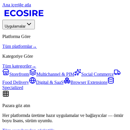
Ana içeriğe atla
Uygulamalar
Platforma Göre
Tüm platformlar
→
Kategoriye Göre
Tüm kategoriler
→
Storefronts
Multichannel & PIM
Social Commerce
Food Delivery
Digital & SaaS
Browser Extensions
Specialized
Pazara göz atın
Her platformda üretime hazır uygulamalar ve bağlayıcılar — ömür
boyu lisans, sürüm uyumlu.