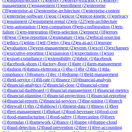
(
1
)
endpoint-security
(
1
)
energy
(
3
)
energy-efficiency
(
1
)
energy-
management
(
1
)
engagement
(
1
)
enrollment
(
2
)
enterprise
(
39
)
enterprise-ai
(
2
)
enterprise-architecture
(
1
)
enterprise-content
(
1
)
enterprise-software
(
1
)
eoq
(
1
)
epicor
(
2
)
epicor-kinetic
(
1
)
eprivacy
(
1
)
equipment
(
2
)
equipment-rental
(
2
)
erp
(
225
)
erp-architecture
(
1
)
erp-automation
(
1
)
erp-comparison
(
9
)
erp-configuration
(
1
)
erp-
failure
(
1
)
erp-integration
(
8
)
erp-selection
(
2
)
erpnext
(
18
)
errors
(
40
)
esg
(
5
)
esg-reporting
(
2
)
esignature
(
1
)
eta
(
2
)
ethical-sourcing
(
1
)
ethics
(
1
)
etims
(
1
)
etl
(
5
)
etsy
(
3
)
eu
(
2
)
eu-ai-act
(
1
)
europe
(
2
)
evaluation
(
3
)
event-management
(
2
)
events
(
1
)
excel
(
3
)
exchanges
(
1
)
executive-reporting
(
1
)
expansion
(
1
)
expectations
(
1
)
expo
(
1
)
export-compliance
(
1
)
extensibility
(
2
)
fabric
(
1
)
facebook
(
1
)
facebook-shops
(
1
)
factory-floor
(
1
)
faire
(
1
)
farm-management
(
1
)
fashion
(
6
)
fattura-elettronica
(
1
)
fba
(
1
)
fbr
(
2
)
fda
(
1
)
fda-
compliance
(
3
)
features
(
1
)
fec
(
1
)
fedramp
(
1
)
field-management
(
1
)
field-service
(
1
)
fill-rate
(
1
)
finance
(
10
)
financial-analysis
(
2
)
financial-analytics
(
2
)
financial-close
(
2
)
financial-crime
(
1
)
financial-dashboard
(
1
)
financial-management
(
1
)
financial-metrics
(
1
)
financial-planning
(
1
)
financial-projections
(
1
)
financial-reporting
(
4
)
financial-reports
(
2
)
financial-services
(
3
)
fine-tuning
(
1
)
fintech
(
3
)
firewall
(
1
)
firs
(
2
)
fishbowl
(
1
)
fitment-data
(
1
)
fitness
(
1
)
fleet
(
1
)
fleet-management
(
1
)
flipkart
(
2
)
food-beverage
(
4
)
food-cost
(
1
)
food-manufacturing
(
1
)
food-safety
(
1
)
forecasting
(
9
)
forex
(
1
)
formulas
(
1
)
framework
(
2
)
france
(
1
)
frappe
(
4
)
frappe-cloud
(
1
)
fraud-detection
(
2
)
fraud-prevention
(
2
)
free
(
1
)
free-accounting