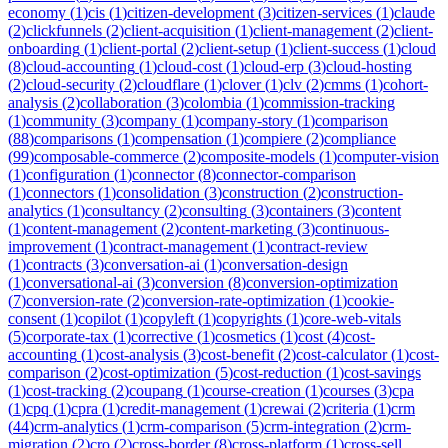
economy
(
1
)
cis
(
1
)
citizen-development
(
3
)
citizen-services
(
1
)
claude
(
2
)
clickfunnels
(
2
)
client-acquisition
(
1
)
client-management
(
2
)
client-
onboarding
(
1
)
client-portal
(
2
)
client-setup
(
1
)
client-success
(
1
)
cloud
(
8
)
cloud-accounting
(
1
)
cloud-cost
(
1
)
cloud-erp
(
3
)
cloud-hosting
(
2
)
cloud-security
(
2
)
cloudflare
(
1
)
clover
(
1
)
clv
(
2
)
cmms
(
1
)
cohort-
analysis
(
2
)
collaboration
(
3
)
colombia
(
1
)
commission-tracking
(
1
)
community
(
3
)
company
(
1
)
company-story
(
1
)
comparison
(
88
)
comparisons
(
1
)
compensation
(
1
)
compiere
(
2
)
compliance
(
99
)
composable-commerce
(
2
)
composite-models
(
1
)
computer-vision
(
1
)
configuration
(
1
)
connector
(
8
)
connector-comparison
(
1
)
connectors
(
1
)
consolidation
(
3
)
construction
(
2
)
construction-
analytics
(
1
)
consultancy
(
2
)
consulting
(
3
)
containers
(
3
)
content
(
1
)
content-management
(
2
)
content-marketing
(
3
)
continuous-
improvement
(
1
)
contract-management
(
1
)
contract-review
(
1
)
contracts
(
3
)
conversation-ai
(
1
)
conversation-design
(
1
)
conversational-ai
(
3
)
conversion
(
8
)
conversion-optimization
(
7
)
conversion-rate
(
2
)
conversion-rate-optimization
(
1
)
cookie-
consent
(
1
)
copilot
(
1
)
copyleft
(
1
)
copyrights
(
1
)
core-web-vitals
(
5
)
corporate-tax
(
1
)
corrective
(
1
)
cosmetics
(
1
)
cost
(
4
)
cost-
accounting
(
1
)
cost-analysis
(
3
)
cost-benefit
(
2
)
cost-calculator
(
1
)
cost-
comparison
(
2
)
cost-optimization
(
5
)
cost-reduction
(
1
)
cost-savings
(
1
)
cost-tracking
(
2
)
coupang
(
1
)
course-creation
(
1
)
courses
(
3
)
cpa
(
1
)
cpq
(
1
)
cpra
(
1
)
credit-management
(
1
)
crewai
(
2
)
criteria
(
1
)
crm
(
44
)
crm-analytics
(
1
)
crm-comparison
(
5
)
crm-integration
(
2
)
crm-
migration
(
2
)
cro
(
2
)
cross-border
(
8
)
cross-platform
(
1
)
cross-sell