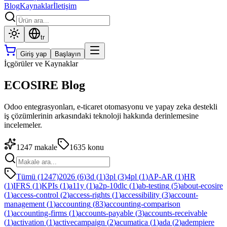
Blog
Kaynaklar
İletişim
tr
Giriş yap
Başlayın
İçgörüler ve Kaynaklar
ECOSIRE Blog
Odoo entegrasyonları, e-ticaret otomasyonu ve yapay zeka destekli
iş çözümlerinin arkasındaki teknoloji hakkında derinlemesine
incelemeler.
1247
makale
1635
konu
Tümü (1247)
2026
(
6
)
3d
(
1
)
3pl
(
3
)
4pl
(
1
)
AP-AR
(
1
)
HR
(
1
)
IFRS
(
1
)
KPIs
(
1
)
a11y
(
1
)
a2p-10dlc
(
1
)
ab-testing
(
5
)
about-ecosire
(
1
)
access-control
(
2
)
access-rights
(
1
)
accessibility
(
3
)
account-
management
(
1
)
accounting
(
83
)
accounting-comparison
(
1
)
accounting-firms
(
1
)
accounts-payable
(
3
)
accounts-receivable
(
1
)
activation
(
1
)
activecampaign
(
2
)
acumatica
(
1
)
ada
(
2
)
adempiere