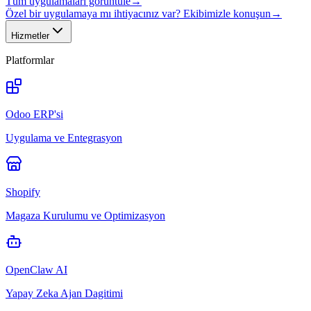
Tüm uygulamaları görüntüle
→
Özel bir uygulamaya mı ihtiyacınız var? Ekibimizle konuşun
→
Hizmetler
Platformlar
Odoo ERP'si
Uygulama ve Entegrasyon
Shopify
Magaza Kurulumu ve Optimizasyon
OpenClaw AI
Yapay Zeka Ajan Dagitimi