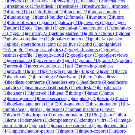
(
1
)
free-tool
(
1
)
free-tools
(
1
)
free-zone
(
1
)
freelancer
(
2
)
freelancers
(
1
)
freshbooks
(
2
)
freshdesk
(
1
)
freshsales
(
1
)
freshworks
(
1
)
frontend
(
3
)
fruugo
(
1
)
fta
(
1
)
fulfillment
(
7
)
functions
(
2
)
fund-accounting
(
2
)
fundraising
(
1
)
funnel-builder
(
2
)
funnels
(
4
)
furniture
(
2
)
future
(
3
)
future-of-work
(
1
)
gantt
(
1
)
gateway
(
1
)
gateways
(
1
)
gcc
(
1
)
gcp
(
2
)
gdpr
(
12
)
gds
(
1
)
gemini
(
1
)
general-ai
(
1
)
generation
(
1
)
generative-
ai
(
2
)
geo
(
1
)
germany
(
23
)
getting-started
(
1
)
github-actions
(
3
)
global
(
3
)
global-compliance
(
1
)
global-ecommerce
(
1
)
global-expansion
(
1
)
global-operations
(
1
)
gmp
(
2
)
go-live
(
2
)
gobd
(
1
)
gohighlevel
(
76
)
google
(
1
)
google-analytics
(
2
)
google-business
(
1
)
google-
business-profile
(
1
)
google-cloud
(
2
)
google-pay
(
1
)
google-reviews
(
1
)
governance
(
8
)
government
(
3
)
gpt
(
1
)
grafana
(
1
)
grants
(
2
)
graphql
(
3
)
green-it
(
1
)
green-warehouse
(
1
)
gri
(
2
)
growing-business
(
1
)
growth
(
1
)
grpc
(
1
)
gst
(
7
)
gta
(
1
)
guide
(
43
)
gxp
(
2
)
gym
(
1
)
haccp
(
2
)
handmade
(
3
)
hardening
(
2
)
hardware
(
1
)
hcm
(
1
)
headless
(
4
)
headless-commerce
(
3
)
headless-erp
(
1
)
healthcare
(
9
)
healthcare-
analytics
(
1
)
healthcare-dashboards
(
1
)
helpdesk
(
7
)
hepsiburada
(
1
)
hetzner
(
1
)
higher-ed
(
1
)
hipaa
(
5
)
hiring
(
4
)
hmac
(
1
)
hmrc
(
2
)
home-goods
(
1
)
home-services
(
1
)
hospitality
(
5
)
hosting
(
3
)
hotel
(
1
)
hotel-management
(
1
)
hr
(
20
)
hr-analytics
(
2
)
hr-automation
(
1
)
hr-
compliance
(
1
)
hrms
(
1
)
hubspot
(
7
)
human-machine
(
1
)
hvac
(
2
)
hybrid
(
1
)
hydrogen
(
3
)
hyperautomation
(
1
)
i18n
(
2
)
iam
(
1
)
ibm
(
1
)
icms
(
1
)
idempiere
(
1
)
idempotency
(
1
)
identity
(
4
)
ifrs-15
(
1
)
image-
optimization
(
1
)
impact
(
1
)
impact-measurement
(
1
)
implementation
(
44
)
implementation-partner
(
1
)
import
(
1
)
import-export
(
1
)
import-