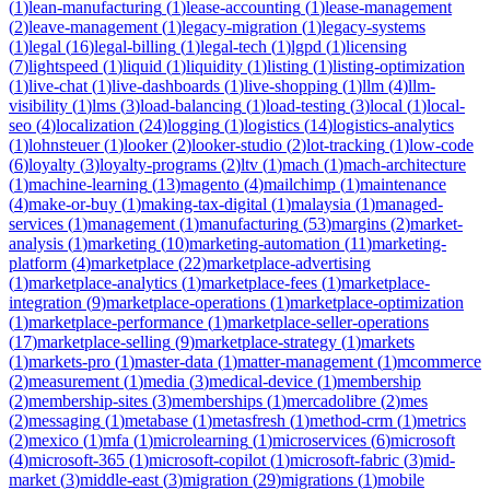
(
1
)
lean-manufacturing
(
1
)
lease-accounting
(
1
)
lease-management
(
2
)
leave-management
(
1
)
legacy-migration
(
1
)
legacy-systems
(
1
)
legal
(
16
)
legal-billing
(
1
)
legal-tech
(
1
)
lgpd
(
1
)
licensing
(
7
)
lightspeed
(
1
)
liquid
(
1
)
liquidity
(
1
)
listing
(
1
)
listing-optimization
(
1
)
live-chat
(
1
)
live-dashboards
(
1
)
live-shopping
(
1
)
llm
(
4
)
llm-
visibility
(
1
)
lms
(
3
)
load-balancing
(
1
)
load-testing
(
3
)
local
(
1
)
local-
seo
(
4
)
localization
(
24
)
logging
(
1
)
logistics
(
14
)
logistics-analytics
(
1
)
lohnsteuer
(
1
)
looker
(
2
)
looker-studio
(
2
)
lot-tracking
(
1
)
low-code
(
6
)
loyalty
(
3
)
loyalty-programs
(
2
)
ltv
(
1
)
mach
(
1
)
mach-architecture
(
1
)
machine-learning
(
13
)
magento
(
4
)
mailchimp
(
1
)
maintenance
(
4
)
make-or-buy
(
1
)
making-tax-digital
(
1
)
malaysia
(
1
)
managed-
services
(
1
)
management
(
1
)
manufacturing
(
53
)
margins
(
2
)
market-
analysis
(
1
)
marketing
(
10
)
marketing-automation
(
11
)
marketing-
platform
(
4
)
marketplace
(
22
)
marketplace-advertising
(
1
)
marketplace-analytics
(
1
)
marketplace-fees
(
1
)
marketplace-
integration
(
9
)
marketplace-operations
(
1
)
marketplace-optimization
(
1
)
marketplace-performance
(
1
)
marketplace-seller-operations
(
17
)
marketplace-selling
(
9
)
marketplace-strategy
(
1
)
markets
(
1
)
markets-pro
(
1
)
master-data
(
1
)
matter-management
(
1
)
mcommerce
(
2
)
measurement
(
1
)
media
(
3
)
medical-device
(
1
)
membership
(
2
)
membership-sites
(
3
)
memberships
(
1
)
mercadolibre
(
2
)
mes
(
2
)
messaging
(
1
)
metabase
(
1
)
metasfresh
(
1
)
method-crm
(
1
)
metrics
(
2
)
mexico
(
1
)
mfa
(
1
)
microlearning
(
1
)
microservices
(
6
)
microsoft
(
4
)
microsoft-365
(
1
)
microsoft-copilot
(
1
)
microsoft-fabric
(
3
)
mid-
market
(
3
)
middle-east
(
3
)
migration
(
29
)
migrations
(
1
)
mobile