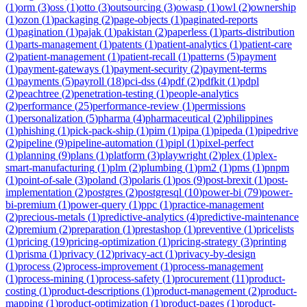
(
1
)
orm
(
3
)
oss
(
1
)
otto
(
3
)
outsourcing
(
3
)
owasp
(
1
)
owl
(
2
)
ownership
(
1
)
ozon
(
1
)
packaging
(
2
)
page-objects
(
1
)
paginated-reports
(
1
)
pagination
(
1
)
pajak
(
1
)
pakistan
(
2
)
paperless
(
1
)
parts-distribution
(
1
)
parts-management
(
1
)
patents
(
1
)
patient-analytics
(
1
)
patient-care
(
2
)
patient-management
(
1
)
patient-recall
(
1
)
patterns
(
5
)
payment
(
1
)
payment-gateways
(
1
)
payment-security
(
2
)
payment-terms
(
1
)
payments
(
5
)
payroll
(
18
)
pci-dss
(
4
)
pdf
(
2
)
pdfkit
(
1
)
pdpl
(
2
)
peachtree
(
2
)
penetration-testing
(
1
)
people-analytics
(
2
)
performance
(
25
)
performance-review
(
1
)
permissions
(
1
)
personalization
(
5
)
pharma
(
4
)
pharmaceutical
(
2
)
philippines
(
1
)
phishing
(
1
)
pick-pack-ship
(
1
)
pim
(
1
)
pipa
(
1
)
pipeda
(
1
)
pipedrive
(
2
)
pipeline
(
9
)
pipeline-automation
(
1
)
pipl
(
1
)
pixel-perfect
(
1
)
planning
(
9
)
plans
(
1
)
platform
(
3
)
playwright
(
2
)
plex
(
1
)
plex-
smart-manufacturing
(
1
)
plm
(
2
)
plumbing
(
1
)
pm2
(
1
)
pms
(
1
)
pnpm
(
1
)
point-of-sale
(
3
)
poland
(
3
)
polaris
(
1
)
pos
(
9
)
post-brexit
(
1
)
post-
implementation
(
2
)
postgres
(
2
)
postgresql
(
10
)
power-bi
(
79
)
power-
bi-premium
(
1
)
power-query
(
1
)
ppc
(
1
)
practice-management
(
2
)
precious-metals
(
1
)
predictive-analytics
(
4
)
predictive-maintenance
(
2
)
premium
(
2
)
preparation
(
1
)
prestashop
(
1
)
preventive
(
1
)
pricelists
(
1
)
pricing
(
19
)
pricing-optimization
(
1
)
pricing-strategy
(
3
)
printing
(
1
)
prisma
(
1
)
privacy
(
12
)
privacy-act
(
1
)
privacy-by-design
(
1
)
process
(
2
)
process-improvement
(
1
)
process-management
(
1
)
process-mining
(
1
)
process-safety
(
1
)
procurement
(
11
)
product-
costing
(
1
)
product-descriptions
(
1
)
product-management
(
2
)
product-
mapping
(
1
)
product-optimization
(
1
)
product-pages
(
1
)
product-