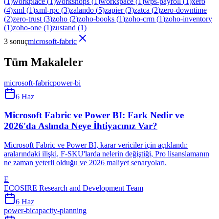
(
1
)
workplace
(
1
)
workshops
(
1
)
workspace
(
1
)
wps-payroll
(
1
)
xero
(
4
)
xml
(
1
)
xml-rpc
(
3
)
zalando
(
5
)
zapier
(
3
)
zatca
(
2
)
zero-downtime
(
2
)
zero-trust
(
3
)
zoho
(
2
)
zoho-books
(
1
)
zoho-crm
(
1
)
zoho-inventory
(
1
)
zoho-one
(
1
)
zustand
(
1
)
3 sonuç
microsoft-fabric
Tüm Makaleler
microsoft-fabric
power-bi
6 Haz
Microsoft Fabric ve Power BI: Fark Nedir ve
2026'da Aslında Neye İhtiyacınız Var?
Microsoft Fabric ve Power BI, karar vericiler için açıklandı:
aralarındaki ilişki, F-SKU'larda nelerin değiştiği, Pro lisanslamanın
ne zaman yeterli olduğu ve 2026 maliyet senaryoları.
E
ECOSIRE Research and Development Team
6 Haz
power-bi
capacity-planning