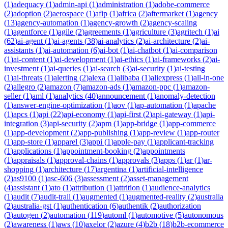
(
1
)
adequacy
(
1
)
admin-api
(
1
)
administration
(
1
)
adobe-commerce
(
2
)
adoption
(
2
)
aerospace
(
1
)
afip
(
1
)
africa
(
2
)
aftermarket
(
1
)
agency
(
13
)
agency-automation
(
1
)
agency-growth
(
2
)
agency-scaling
(
1
)
agentforce
(
1
)
agile
(
2
)
agreements
(
1
)
agriculture
(
3
)
agritech
(
1
)
ai
(
62
)
ai-agent
(
1
)
ai-agents
(
38
)
ai-analytics
(
2
)
ai-architecture
(
2
)
ai-
assistants
(
1
)
ai-automation
(
6
)
ai-bot
(
1
)
ai-chatbot
(
1
)
ai-comparison
(
1
)
ai-content
(
1
)
ai-development
(
1
)
ai-ethics
(
1
)
ai-frameworks
(
2
)
ai-
investment
(
1
)
ai-queries
(
1
)
ai-search
(
3
)
ai-security
(
1
)
ai-testing
(
1
)
ai-threats
(
1
)
alerting
(
2
)
alexa
(
1
)
alibaba
(
1
)
aliexpress
(
1
)
all-in-one
(
2
)
allegro
(
2
)
amazon
(
7
)
amazon-ads
(
1
)
amazon-ppc
(
1
)
amazon-
seller
(
1
)
aml
(
1
)
analytics
(
40
)
announcement
(
1
)
anomaly-detection
(
1
)
answer-engine-optimization
(
1
)
aov
(
1
)
ap-automation
(
1
)
apache
(
1
)
apcs
(
1
)
api
(
22
)
api-economy
(
1
)
api-first
(
2
)
api-gateway
(
1
)
api-
integration
(
3
)
api-security
(
2
)
apm
(
1
)
app-bridge
(
1
)
app-commerce
(
1
)
app-development
(
2
)
app-publishing
(
1
)
app-review
(
1
)
app-router
(
1
)
app-store
(
1
)
apparel
(
3
)
appi
(
1
)
apple-pay
(
1
)
applicant-tracking
(
1
)
applications
(
1
)
appointment-booking
(
2
)
appointments
(
1
)
appraisals
(
1
)
approval-chains
(
1
)
approvals
(
3
)
apps
(
1
)
ar
(
1
)
ar-
shopping
(
1
)
architecture
(
17
)
argentina
(
1
)
artificial-intelligence
(
2
)
as9100
(
1
)
asc-606
(
3
)
assessment
(
2
)
asset-management
(
4
)
assistant
(
1
)
ato
(
1
)
attribution
(
1
)
attrition
(
1
)
audience-analytics
(
1
)
audit
(
7
)
audit-trail
(
1
)
augmented
(
1
)
augmented-reality
(
2
)
australia
(
2
)
australia-gst
(
1
)
authentication
(
6
)
authentik
(
2
)
authorization
(
3
)
autogen
(
2
)
automation
(
119
)
automl
(
1
)
automotive
(
5
)
autonomous
(
2
)
awareness
(
1
)
aws
(
10
)
axelor
(
2
)
azure
(
4
)
b2b
(
18
)
b2b-ecommerce