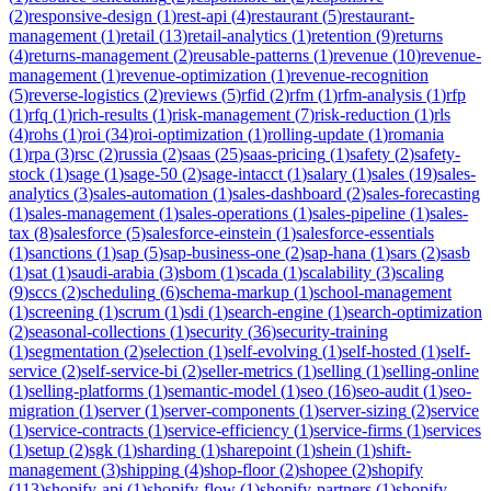
(
2
)
responsive-design
(
1
)
rest-api
(
4
)
restaurant
(
5
)
restaurant-
management
(
1
)
retail
(
13
)
retail-analytics
(
1
)
retention
(
9
)
returns
(
4
)
returns-management
(
2
)
reusable-patterns
(
1
)
revenue
(
10
)
revenue-
management
(
1
)
revenue-optimization
(
1
)
revenue-recognition
(
5
)
reverse-logistics
(
2
)
reviews
(
5
)
rfid
(
2
)
rfm
(
1
)
rfm-analysis
(
1
)
rfp
(
1
)
rfq
(
1
)
rich-results
(
1
)
risk-management
(
7
)
risk-reduction
(
1
)
rls
(
4
)
rohs
(
1
)
roi
(
34
)
roi-optimization
(
1
)
rolling-update
(
1
)
romania
(
1
)
rpa
(
3
)
rsc
(
2
)
russia
(
2
)
saas
(
25
)
saas-pricing
(
1
)
safety
(
2
)
safety-
stock
(
1
)
sage
(
1
)
sage-50
(
2
)
sage-intacct
(
1
)
salary
(
1
)
sales
(
19
)
sales-
analytics
(
3
)
sales-automation
(
1
)
sales-dashboard
(
2
)
sales-forecasting
(
1
)
sales-management
(
1
)
sales-operations
(
1
)
sales-pipeline
(
1
)
sales-
tax
(
8
)
salesforce
(
5
)
salesforce-einstein
(
1
)
salesforce-essentials
(
1
)
sanctions
(
1
)
sap
(
5
)
sap-business-one
(
2
)
sap-hana
(
1
)
sars
(
2
)
sasb
(
1
)
sat
(
1
)
saudi-arabia
(
3
)
sbom
(
1
)
scada
(
1
)
scalability
(
3
)
scaling
(
9
)
sccs
(
2
)
scheduling
(
6
)
schema-markup
(
1
)
school-management
(
1
)
screening
(
1
)
scrum
(
1
)
sdi
(
1
)
search-engine
(
1
)
search-optimization
(
2
)
seasonal-collections
(
1
)
security
(
36
)
security-training
(
1
)
segmentation
(
2
)
selection
(
1
)
self-evolving
(
1
)
self-hosted
(
1
)
self-
service
(
2
)
self-service-bi
(
2
)
seller-metrics
(
1
)
selling
(
1
)
selling-online
(
1
)
selling-platforms
(
1
)
semantic-model
(
1
)
seo
(
16
)
seo-audit
(
1
)
seo-
migration
(
1
)
server
(
1
)
server-components
(
1
)
server-sizing
(
2
)
service
(
1
)
service-contracts
(
1
)
service-efficiency
(
1
)
service-firms
(
1
)
services
(
1
)
setup
(
2
)
sgk
(
1
)
sharding
(
1
)
sharepoint
(
1
)
shein
(
1
)
shift-
management
(
3
)
shipping
(
4
)
shop-floor
(
2
)
shopee
(
2
)
shopify
(
113
)
shopify-api
(
1
)
shopify-flow
(
1
)
shopify-partners
(
1
)
shopify-