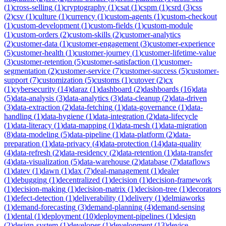
(
1
)
cross-selling
(
1
)
cryptography
(
1
)
csat
(
1
)
cspm
(
1
)
csrd
(
3
)
css
(
2
)
csv
(
1
)
culture
(
1
)
currency
(
1
)
custom-agents
(
1
)
custom-checkout
(
1
)
custom-development
(
1
)
custom-fields
(
1
)
custom-module
(
1
)
custom-orders
(
2
)
custom-skills
(
2
)
customer-analytics
(
2
)
customer-data
(
1
)
customer-engagement
(
3
)
customer-experience
(
5
)
customer-health
(
1
)
customer-journey
(
1
)
customer-lifetime-value
(
3
)
customer-retention
(
5
)
customer-satisfaction
(
1
)
customer-
segmentation
(
2
)
customer-service
(
7
)
customer-success
(
5
)
customer-
support
(
7
)
customization
(
5
)
customs
(
1
)
cutover
(
2
)
cx
(
1
)
cybersecurity
(
14
)
daraz
(
1
)
dashboard
(
2
)
dashboards
(
16
)
data
(
5
)
data-analysis
(
3
)
data-analytics
(
3
)
data-cleanup
(
2
)
data-driven
(
3
)
data-extraction
(
2
)
data-fetching
(
1
)
data-governance
(
1
)
data-
handling
(
1
)
data-hygiene
(
1
)
data-integration
(
2
)
data-lifecycle
(
1
)
data-literacy
(
1
)
data-mapping
(
1
)
data-mesh
(
1
)
data-migration
(
8
)
data-modeling
(
5
)
data-pipeline
(
1
)
data-platform
(
2
)
data-
preparation
(
1
)
data-privacy
(
4
)
data-protection
(
14
)
data-quality
(
4
)
data-refresh
(
2
)
data-residency
(
2
)
data-retention
(
1
)
data-transfer
(
4
)
data-visualization
(
5
)
data-warehouse
(
2
)
database
(
7
)
dataflows
(
1
)
datev
(
1
)
dawn
(
1
)
dax
(
7
)
deal-management
(
1
)
dealer
(
1
)
debugging
(
1
)
decentralized
(
1
)
decision
(
1
)
decision-framework
(
1
)
decision-making
(
1
)
decision-matrix
(
1
)
decision-tree
(
1
)
decorators
(
1
)
defect-detection
(
1
)
deliverability
(
1
)
delivery
(
1
)
delmiaworks
(
1
)
demand-forecasting
(
3
)
demand-planning
(
4
)
demand-sensing
(
1
)
dental
(
1
)
deployment
(
10
)
deployment-pipelines
(
1
)
design
(
2
)
design-system
(
1
)
developer
(
1
)
development
(
13
)
device-