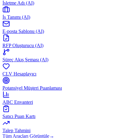
İşletme Adı (AI)
İş Tanımı (AI)
E-posta Şablonu (AI)
RFP Oluşturucu (AI)
Süreç Akış Şeması (AI)
CLV Hesaplayıcı
Potansiyel Müşteri Puanlaması
ABC Envanteri
Satıcı Puan Kartı
Talep Tahmini
Tüm Araçları Görüntüle
→