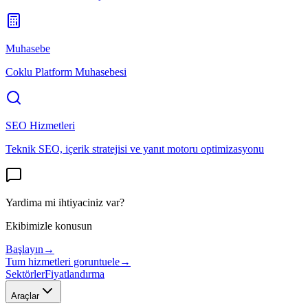
Muhasebe
Coklu Platform Muhasebesi
SEO Hizmetleri
Teknik SEO, içerik stratejisi ve yanıt motoru optimizasyonu
Yardima mi ihtiyaciniz var?
Ekibimizle konusun
Başlayın
→
Tum hizmetleri goruntuele
→
Sektörler
Fiyatlandırma
Araçlar