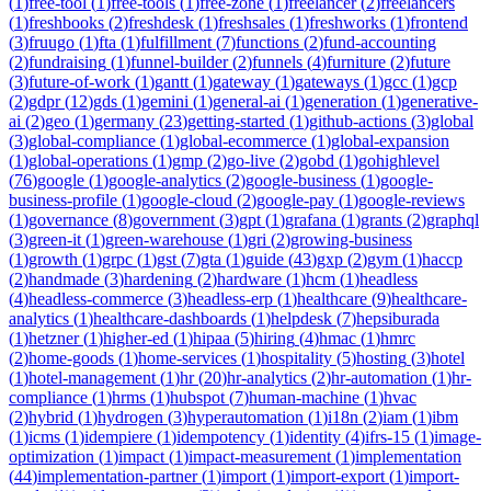
(
1
)
free-tool
(
1
)
free-tools
(
1
)
free-zone
(
1
)
freelancer
(
2
)
freelancers
(
1
)
freshbooks
(
2
)
freshdesk
(
1
)
freshsales
(
1
)
freshworks
(
1
)
frontend
(
3
)
fruugo
(
1
)
fta
(
1
)
fulfillment
(
7
)
functions
(
2
)
fund-accounting
(
2
)
fundraising
(
1
)
funnel-builder
(
2
)
funnels
(
4
)
furniture
(
2
)
future
(
3
)
future-of-work
(
1
)
gantt
(
1
)
gateway
(
1
)
gateways
(
1
)
gcc
(
1
)
gcp
(
2
)
gdpr
(
12
)
gds
(
1
)
gemini
(
1
)
general-ai
(
1
)
generation
(
1
)
generative-
ai
(
2
)
geo
(
1
)
germany
(
23
)
getting-started
(
1
)
github-actions
(
3
)
global
(
3
)
global-compliance
(
1
)
global-ecommerce
(
1
)
global-expansion
(
1
)
global-operations
(
1
)
gmp
(
2
)
go-live
(
2
)
gobd
(
1
)
gohighlevel
(
76
)
google
(
1
)
google-analytics
(
2
)
google-business
(
1
)
google-
business-profile
(
1
)
google-cloud
(
2
)
google-pay
(
1
)
google-reviews
(
1
)
governance
(
8
)
government
(
3
)
gpt
(
1
)
grafana
(
1
)
grants
(
2
)
graphql
(
3
)
green-it
(
1
)
green-warehouse
(
1
)
gri
(
2
)
growing-business
(
1
)
growth
(
1
)
grpc
(
1
)
gst
(
7
)
gta
(
1
)
guide
(
43
)
gxp
(
2
)
gym
(
1
)
haccp
(
2
)
handmade
(
3
)
hardening
(
2
)
hardware
(
1
)
hcm
(
1
)
headless
(
4
)
headless-commerce
(
3
)
headless-erp
(
1
)
healthcare
(
9
)
healthcare-
analytics
(
1
)
healthcare-dashboards
(
1
)
helpdesk
(
7
)
hepsiburada
(
1
)
hetzner
(
1
)
higher-ed
(
1
)
hipaa
(
5
)
hiring
(
4
)
hmac
(
1
)
hmrc
(
2
)
home-goods
(
1
)
home-services
(
1
)
hospitality
(
5
)
hosting
(
3
)
hotel
(
1
)
hotel-management
(
1
)
hr
(
20
)
hr-analytics
(
2
)
hr-automation
(
1
)
hr-
compliance
(
1
)
hrms
(
1
)
hubspot
(
7
)
human-machine
(
1
)
hvac
(
2
)
hybrid
(
1
)
hydrogen
(
3
)
hyperautomation
(
1
)
i18n
(
2
)
iam
(
1
)
ibm
(
1
)
icms
(
1
)
idempiere
(
1
)
idempotency
(
1
)
identity
(
4
)
ifrs-15
(
1
)
image-
optimization
(
1
)
impact
(
1
)
impact-measurement
(
1
)
implementation
(
44
)
implementation-partner
(
1
)
import
(
1
)
import-export
(
1
)
import-