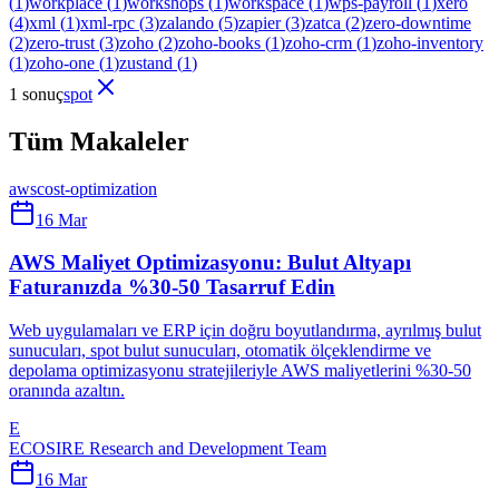
(
1
)
workplace
(
1
)
workshops
(
1
)
workspace
(
1
)
wps-payroll
(
1
)
xero
(
4
)
xml
(
1
)
xml-rpc
(
3
)
zalando
(
5
)
zapier
(
3
)
zatca
(
2
)
zero-downtime
(
2
)
zero-trust
(
3
)
zoho
(
2
)
zoho-books
(
1
)
zoho-crm
(
1
)
zoho-inventory
(
1
)
zoho-one
(
1
)
zustand
(
1
)
1 sonuç
spot
Tüm Makaleler
aws
cost-optimization
16 Mar
AWS Maliyet Optimizasyonu: Bulut Altyapı
Faturanızda %30-50 Tasarruf Edin
Web uygulamaları ve ERP için doğru boyutlandırma, ayrılmış bulut
sunucuları, spot bulut sunucuları, otomatik ölçeklendirme ve
depolama optimizasyonu stratejileriyle AWS maliyetlerini %30-50
oranında azaltın.
E
ECOSIRE Research and Development Team
16 Mar