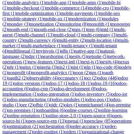
(
1
)
mobile-analytics
(
1
)
mobile-app
(
1
)
mobile-apps
(
1
)
mobile-bi
(
1
)
mobile-checkout
(
1
)
mobile-commerce
(
14
)
mobile-cro
(
1
)
mobile-
first
(
1
)
mobile-optimization
(
1
)
mobile-payments
(
1
)
mobile-seo
(
1
)
mobile-strategy
(
1
)
mobile-ux
(
1
)
modernization
(
1
)
modules
(
2
)
monday
(
3
)
monetization
(
2
)
monitoring
(
8
)
monolith
(
1
)
monorepo
(
2
)
month-end
(
1
)
month-end-close
(
2
)
mps
(
1
)
mrp
(
6
)
mtd
(
1
)
multi-
agent
(
5
)
multi-channel
(
13
)
multi-cloud
(
1
)
multi-company
(
3
)
multi-
country
(
2
)
multi-currency
(
6
)
multi-entity
(
2
)
multi-location
(
4
)
multi-
market
(
1
)
multi-marketplace
(
1
)
multi-tenancy
(
1
)
multi-tenant
(
4
)
multilingual
(
1
)
myinvois
(
1
)
n8n
(
1
)
native-app
(
1
)
natural-
language
(
2
)
ndpr
(
1
)
nearshoring
(
1
)
nestjs
(
5
)
netsuite
(
5
)
network-
operations
(
1
)
new-features
(
3
)
next-intl
(
1
)
next-js
(
1
)
nextjs
(
4
)
nexus
(
2
)
nfe
(
1
)
nginx
(
1
)
nigeria
(
3
)
nis2
(
1
)
nist
(
1
)
nlp
(
1
)
no-code
(
6
)
nodejs
(
1
)
nonprofit
(
4
)
nonprofit-analytics
(
1
)
noon
(
2
)
nps
(
1
)
oauth
(
1
)
oauth2
(
2
)
observability
(
4
)
occupancy
(
1
)
ocr
(
2
)
odoo
(
446
)
odoo
19
(
1
)
odoo versions
(
1
)
odoo-17
(
1
)
odoo-18
(
1
)
odoo-19
(
16
)
odoo-
accounting
(
6
)
odoo-crm
(
5
)
odoo-development
(
8
)
odoo-
implementation
(
1
)
odoo-integration
(
1
)
odoo-inventory
(
5
)
odoo-iot
(
1
)
odoo-manufacturing
(
4
)
odoo-modules
(
1
)
odoo-pos
(
1
)
odoo-
studio
(
1
)
oee
(
2
)
ofbiz
(
1
)
oidc
(
2
)
okrs
(
1
)
omnichannel
(
4
)
on-premise
(
1
)
on-premises
(
1
)
onboarding
(
6
)
online-courses
(
2
)
online-learning
(
2
)
online-reputation
(
1
)
online-store-2.0
(
1
)
open-source
(
6
)
open-
source-bi
(
1
)
open-source-erp
(
13
)
openai
(
1
)
openclaw
(
85
)
operations
(
6
)
optimization
(
21
)
orchestration
(
6
)
order-accuracy
(
1
)
order-
management
(
2
)
order-routing
(
1
)
orders
(
1
)
organizational-change