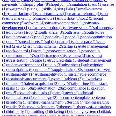
payments
(
1
)
shopify-plus
(
8
)
shopifyql
(
1
)
simulation
(
3
)
sis
(
1
)
sisense
(
1
)
six-sigma
(
1
)
sizing
(
1
)
skills
(
4
)
sku
(
1
)
sla
(
5
)
small-business
(
10
)
smart-factory
(
1
)
smart-narratives
(
1
)
smart-warehouse
(
1
)
smb
(
9
)
sms-marketing
(
5
)
snapshots
(
1
)
snowflake
(
1
)
soc2
(
5
)
social-
commerce
(
5
)
software
(
4
)
software-comparison
(
1
)
software-
development
(
1
)
software-selection
(
2
)
software-stack
(
1
)
solar-energy
(
1
)
solutions
(
1
)
sop
(
2
)
south-africa
(
3
)
south-asia
(
1
)
south-korea
(
1
)
southeast-asia
(
2
)
spc
(
1
)
specialty
(
1
)
speed
(
1
)
speed-optimization
(
2
)
spot
(
1
)
spreadsheets
(
1
)
sql
(
2
)
square
(
1
)
squarespace
(
1
)
ssdlc
(
1
)
ssl
(
2
)
sso
(
2
)
sst
(
1
)
star-schema
(
2
)
startup
(
2
)
state-management
(
1
)
stock-control
(
1
)
store
(
1
)
store-optimization
(
1
)
store-setup
(
2
)
storefront-api
(
3
)
stp
(
1
)
strategy
(
35
)
streaming
(
4
)
stress-test
(
1
)
stress-testing
(
1
)
stripe
(
3
)
structured-data
(
1
)
student-management
(
2
)
student-performance
(
1
)
studio
(
3
)
subscriber
(
1
)
subscription
(
2
)
subscriptions
(
6
)
supplier
(
1
)
supply-chain
(
28
)
support
(
6
)
surveys
(
1
)
sustainability
(
14
)
sustainability-roi
(
1
)
sustainable-ecommerce
(
1
)
sustainable-procurement
(
1
)
sync
(
1
)
tableau
(
3
)
tailwind-css
(
1
)
takealot
(
1
)
talent-acquisition
(
2
)
tally
(
4
)
tally-prime
(
1
)
tanstack
(
1
)
tasks
(
1
)
tax
(
5
)
tax-automation
(
2
)
tax-compliance
(
3
)
taxation
(
1
)
tco
(
5
)
tco-analysis
(
1
)
tds
(
1
)
team
(
1
)
tech
(
1
)
technical
(
1
)
technical-seo
(
4
)
technology
(
2
)
telecom
(
3
)
templates
(
3
)
temu
(
1
)
terraform
(
1
)
territory-management
(
1
)
testing
(
7
)
text-messaging
(
1
)
textile
(
2
)
theme-development
(
2
)
themes
(
1
)
theory-of-constraints
(
1
)
third-party
(
1
)
throttling
(
1
)
ticketing
(
1
)
ticketing-system
(
1
)
tiktok