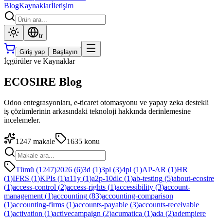
Blog
Kaynaklar
İletişim
tr
Giriş yap
Başlayın
İçgörüler ve Kaynaklar
ECOSIRE Blog
Odoo entegrasyonları, e-ticaret otomasyonu ve yapay zeka destekli
iş çözümlerinin arkasındaki teknoloji hakkında derinlemesine
incelemeler.
1247
makale
1635
konu
Tümü (1247)
2026
(
6
)
3d
(
1
)
3pl
(
3
)
4pl
(
1
)
AP-AR
(
1
)
HR
(
1
)
IFRS
(
1
)
KPIs
(
1
)
a11y
(
1
)
a2p-10dlc
(
1
)
ab-testing
(
5
)
about-ecosire
(
1
)
access-control
(
2
)
access-rights
(
1
)
accessibility
(
3
)
account-
management
(
1
)
accounting
(
83
)
accounting-comparison
(
1
)
accounting-firms
(
1
)
accounts-payable
(
3
)
accounts-receivable
(
1
)
activation
(
1
)
activecampaign
(
2
)
acumatica
(
1
)
ada
(
2
)
adempiere