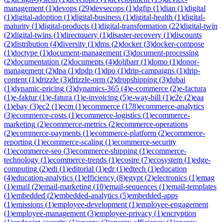
management
(
1
)
devops
(
29
)
devsecops
(
1
)
dgfip
(
1
)
dian
(
1
)
digital
(
1
)
digital-adoption
(
1
)
digital-business
(
1
)
digital-health
(
1
)
digital-
maturity
(
1
)
digital-products
(
1
)
digital-transformation
(
22
)
digital-twin
(
2
)
digital-twins
(
1
)
directquery
(
1
)
disaster-recovery
(
1
)
discounts
(
2
)
distribution
(
4
)
diversity
(
1
)
dms
(
2
)
docker
(
3
)
docker-compose
(
1
)
doctype
(
1
)
document-management
(
3
)
document-processing
(
2
)
documentation
(
2
)
documents
(
4
)
dolibarr
(
1
)
domo
(
1
)
donor-
management
(
2
)
dpa
(
1
)
dpdp
(
1
)
dpo
(
1
)
drip-campaigns
(
1
)
drip-
content
(
1
)
drizzle
(
3
)
drizzle-orm
(
2
)
dropshipping
(
3
)
dubai
(
1
)
dynamic-pricing
(
3
)
dynamics-365
(
4
)
e-commerce
(
2
)
e-factura
(
1
)
e-faktur
(
1
)
e-fatura
(
1
)
e-invoicing
(
5
)
e-way-bill
(
1
)
e2e
(
2
)
eaa
(
1
)
ebay
(
3
)
ec2
(
1
)
ecm
(
1
)
ecommerce
(
178
)
ecommerce-analytics
(
3
)
ecommerce-costs
(
1
)
ecommerce-logistics
(
1
)
ecommerce-
marketing
(
2
)
ecommerce-metrics
(
2
)
ecommerce-operations
(
2
)
ecommerce-payments
(
1
)
ecommerce-platform
(
2
)
ecommerce-
reporting
(
1
)
ecommerce-scaling
(
1
)
ecommerce-security
(
1
)
ecommerce-seo
(
3
)
ecommerce-shipping
(
1
)
ecommerce-
technology
(
1
)
ecommerce-trends
(
1
)
ecosire
(
7
)
ecosystem
(
1
)
edge-
computing
(
2
)
edi
(
1
)
editorial
(
1
)
edr
(
1
)
edtech
(
1
)
education
(
4
)
education-analytics
(
1
)
efficiency
(
8
)
egypt
(
2
)
electronics
(
1
)
emag
(
1
)
email
(
2
)
email-marketing
(
10
)
email-sequences
(
1
)
email-templates
(
1
)
embedded
(
2
)
embedded-analytics
(
5
)
embedded-apps
(
1
)
emissions
(
1
)
employee-development
(
1
)
employee-engagement
(
1
)
employee-management
(
3
)
employee-privacy
(
1
)
encryption