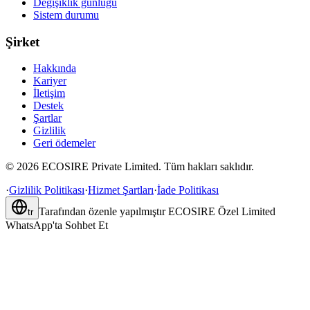
Değişiklik günlüğü
Sistem durumu
Şirket
Hakkında
Kariyer
İletişim
Destek
Şartlar
Gizlilik
Geri ödemeler
©
2026
ECOSIRE Private Limited. Tüm hakları saklıdır.
·
Gizlilik Politikası
·
Hizmet Şartları
·
İade Politikası
Tarafından özenle yapılmıştır
ECOSIRE Özel Limited
tr
WhatsApp'ta Sohbet Et