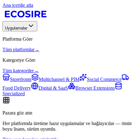
Ana içeriğe atla
Uygulamalar
Platforma Göre
Tüm platformlar
→
Kategoriye Göre
Tüm kategoriler
→
Storefronts
Multichannel & PIM
Social Commerce
Food Delivery
Digital & SaaS
Browser Extensions
Specialized
Pazara göz atın
Her platformda üretime hazır uygulamalar ve bağlayıcılar — ömür
boyu lisans, sürüm uyumlu.