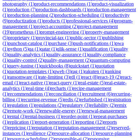
photography
(
1
)
product-recommendations
(
1
)
product-visualization
(
1
)
production
(
7
)
production-dashboards
(
1
)
production-management
(
1
)
production-planning
(
2
)
production-scheduling
(
1
)
productivity
(
9
)
productization
(
1
)
products
(
1
)
professional-services
(
4
)
program-
management
(
1
)
project-accounting
(
2
)
project-management
(
19
)
prometheus
(
1
)
prompt-engineering
(
1
)
property-management
(
5
)
proprietary
(
1
)
provincial-tax
(
1
)
public-sector
(
1
)
publishing
(
1
)
punchout-catalog
(
1
)
purchase
(
3
)
push-notifications
(
1
)
pwa
(
1
)
python
(
5
)
qa
(
1
)
qatar
(
1
)
qlik-sense
(
1
)
qualification
(
1
)
quality
(
3
)
quality-analytics
(
1
)
quality-assurance
(
1
)
quality-compliance
(
1
)
quality-control
(
2
)
quality-management
(
2
)
quantum-computing
(
1
)
query-tuning
(
1
)
quickbooks
(
8
)
quickstart
(
1
)
quotation
(
1
)
quotation-templates
(
1
)
qweb
(
3
)
rag
(
1
)
rakuten
(
1
)
ranking
(
1
)
ransomware
(
1
)
rate-limiting
(
3
)
rdl
(
1
)
react
(
8
)
react-19
(
2
)
react-
email
(
1
)
react-native
(
1
)
react-query
(
1
)
real-estate
(
5
)
real-estate-
analytics
(
1
)
real-time
(
4
)
recharts
(
1
)
recipe-management
(
1
)
recommendations
(
1
)
reconciliation
(
1
)
recruitment
(
6
)
recurring-
billing
(
1
)
recurring-revenue
(
5
)
redis
(
2
)
refurbished
(
1
)
registration
(
1
)
regulation
(
1
)
regulations
(
2
)
regulatory
(
3
)
reliability
(
2
)
remix
(
2
)
remote-work
(
2
)
renewable-energy
(
1
)
renewal-management
(
1
)
rental
(
3
)
rental-business
(
1
)
reorder-point
(
1
)
repeat-purchases
(
1
)
replication
(
1
)
report-generation
(
1
)
reporting
(
12
)
reports
(
3
)
repricing
(
1
)
reputation
(
1
)
reputation-management
(
2
)
reserved-
instances
(
1
)
resilience
(
2
)
resource-allocation
(
1
)
resource-planning
(
1
)
resource-scheduling
(
2
)
responsible-ai
(
2
)
responsive