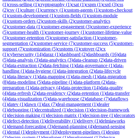
(
1
)
cross-selling
(
1
)
cryptography
(
1
)
csat
(
1
)
cspm
(
1
)
csrd
(
3
)
css
(
2
)
csv
(
1
)
culture
(
1
)
currency
(
1
)
custom-agents
(
1
)
custom-checkout
(
1
)
custom-development
(
1
)
custom-fields
(
1
)
custom-module
(
1
)
custom-orders
(
2
)
custom-skills
(
2
)
customer-analytics
(
2
)
customer-data
(
1
)
customer-engagement
(
3
)
customer-experience
(
5
)
customer-health
(
1
)
customer-journey
(
1
)
customer-lifetime-value
(
3
)
customer-retention
(
5
)
customer-satisfaction
(
1
)
customer-
segmentation
(
2
)
customer-service
(
7
)
customer-success
(
5
)
customer-
support
(
7
)
customization
(
5
)
customs
(
1
)
cutover
(
2
)
cx
(
1
)
cybersecurity
(
14
)
daraz
(
1
)
dashboard
(
2
)
dashboards
(
16
)
data
(
5
)
data-analysis
(
3
)
data-analytics
(
3
)
data-cleanup
(
2
)
data-driven
(
3
)
data-extraction
(
2
)
data-fetching
(
1
)
data-governance
(
1
)
data-
handling
(
1
)
data-hygiene
(
1
)
data-integration
(
2
)
data-lifecycle
(
1
)
data-literacy
(
1
)
data-mapping
(
1
)
data-mesh
(
1
)
data-migration
(
8
)
data-modeling
(
5
)
data-pipeline
(
1
)
data-platform
(
2
)
data-
preparation
(
1
)
data-privacy
(
4
)
data-protection
(
14
)
data-quality
(
4
)
data-refresh
(
2
)
data-residency
(
2
)
data-retention
(
1
)
data-transfer
(
4
)
data-visualization
(
5
)
data-warehouse
(
2
)
database
(
7
)
dataflows
(
1
)
datev
(
1
)
dawn
(
1
)
dax
(
7
)
deal-management
(
1
)
dealer
(
1
)
debugging
(
1
)
decentralized
(
1
)
decision
(
1
)
decision-framework
(
1
)
decision-making
(
1
)
decision-matrix
(
1
)
decision-tree
(
1
)
decorators
(
1
)
defect-detection
(
1
)
deliverability
(
1
)
delivery
(
1
)
delmiaworks
(
1
)
demand-forecasting
(
3
)
demand-planning
(
4
)
demand-sensing
(
1
)
dental
(
1
)
deployment
(
10
)
deployment-pipelines
(
1
)
design
(
2
)
design-system
(
1
)
developer
(
1
)
development
(
13
)
device-