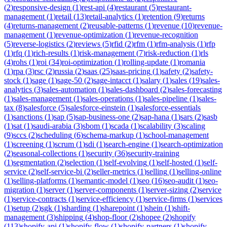
(
2
)
responsive-design
(
1
)
rest-api
(
4
)
restaurant
(
5
)
restaurant-
management
(
1
)
retail
(
13
)
retail-analytics
(
1
)
retention
(
9
)
returns
(
4
)
returns-management
(
2
)
reusable-patterns
(
1
)
revenue
(
10
)
revenue-
management
(
1
)
revenue-optimization
(
1
)
revenue-recognition
(
5
)
reverse-logistics
(
2
)
reviews
(
5
)
rfid
(
2
)
rfm
(
1
)
rfm-analysis
(
1
)
rfp
(
1
)
rfq
(
1
)
rich-results
(
1
)
risk-management
(
7
)
risk-reduction
(
1
)
rls
(
4
)
rohs
(
1
)
roi
(
34
)
roi-optimization
(
1
)
rolling-update
(
1
)
romania
(
1
)
rpa
(
3
)
rsc
(
2
)
russia
(
2
)
saas
(
25
)
saas-pricing
(
1
)
safety
(
2
)
safety-
stock
(
1
)
sage
(
1
)
sage-50
(
2
)
sage-intacct
(
1
)
salary
(
1
)
sales
(
19
)
sales-
analytics
(
3
)
sales-automation
(
1
)
sales-dashboard
(
2
)
sales-forecasting
(
1
)
sales-management
(
1
)
sales-operations
(
1
)
sales-pipeline
(
1
)
sales-
tax
(
8
)
salesforce
(
5
)
salesforce-einstein
(
1
)
salesforce-essentials
(
1
)
sanctions
(
1
)
sap
(
5
)
sap-business-one
(
2
)
sap-hana
(
1
)
sars
(
2
)
sasb
(
1
)
sat
(
1
)
saudi-arabia
(
3
)
sbom
(
1
)
scada
(
1
)
scalability
(
3
)
scaling
(
9
)
sccs
(
2
)
scheduling
(
6
)
schema-markup
(
1
)
school-management
(
1
)
screening
(
1
)
scrum
(
1
)
sdi
(
1
)
search-engine
(
1
)
search-optimization
(
2
)
seasonal-collections
(
1
)
security
(
36
)
security-training
(
1
)
segmentation
(
2
)
selection
(
1
)
self-evolving
(
1
)
self-hosted
(
1
)
self-
service
(
2
)
self-service-bi
(
2
)
seller-metrics
(
1
)
selling
(
1
)
selling-online
(
1
)
selling-platforms
(
1
)
semantic-model
(
1
)
seo
(
16
)
seo-audit
(
1
)
seo-
migration
(
1
)
server
(
1
)
server-components
(
1
)
server-sizing
(
2
)
service
(
1
)
service-contracts
(
1
)
service-efficiency
(
1
)
service-firms
(
1
)
services
(
1
)
setup
(
2
)
sgk
(
1
)
sharding
(
1
)
sharepoint
(
1
)
shein
(
1
)
shift-
management
(
3
)
shipping
(
4
)
shop-floor
(
2
)
shopee
(
2
)
shopify
(
113
)
shopify-api
(
1
)
shopify-flow
(
1
)
shopify-partners
(
1
)
shopify-