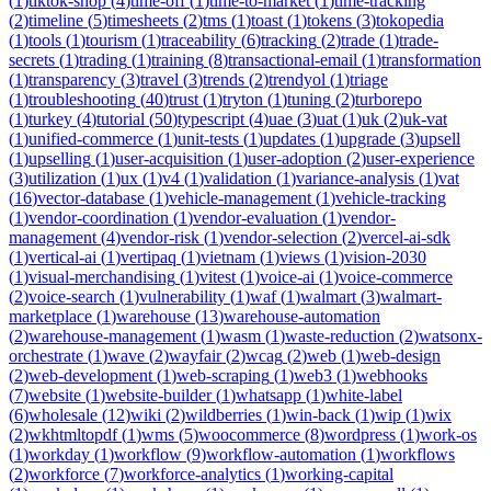
(
1
)
tiktok-shop
(
4
)
time-off
(
1
)
time-to-market
(
1
)
time-tracking
(
2
)
timeline
(
5
)
timesheets
(
2
)
tms
(
1
)
toast
(
1
)
tokens
(
3
)
tokopedia
(
1
)
tools
(
1
)
tourism
(
1
)
traceability
(
6
)
tracking
(
2
)
trade
(
1
)
trade-
secrets
(
1
)
trading
(
1
)
training
(
8
)
transactional-email
(
1
)
transformation
(
1
)
transparency
(
3
)
travel
(
3
)
trends
(
2
)
trendyol
(
1
)
triage
(
1
)
troubleshooting
(
40
)
trust
(
1
)
tryton
(
1
)
tuning
(
2
)
turborepo
(
1
)
turkey
(
4
)
tutorial
(
50
)
typescript
(
4
)
uae
(
3
)
uat
(
1
)
uk
(
2
)
uk-vat
(
1
)
unified-commerce
(
1
)
unit-tests
(
1
)
updates
(
1
)
upgrade
(
3
)
upsell
(
1
)
upselling
(
1
)
user-acquisition
(
1
)
user-adoption
(
2
)
user-experience
(
3
)
utilization
(
1
)
ux
(
1
)
v4
(
1
)
validation
(
1
)
variance-analysis
(
1
)
vat
(
16
)
vector-database
(
1
)
vehicle-management
(
1
)
vehicle-tracking
(
1
)
vendor-coordination
(
1
)
vendor-evaluation
(
1
)
vendor-
management
(
4
)
vendor-risk
(
1
)
vendor-selection
(
2
)
vercel-ai-sdk
(
1
)
vertical-ai
(
1
)
vertipaq
(
1
)
vietnam
(
1
)
views
(
1
)
vision-2030
(
1
)
visual-merchandising
(
1
)
vitest
(
1
)
voice-ai
(
1
)
voice-commerce
(
2
)
voice-search
(
1
)
vulnerability
(
1
)
waf
(
1
)
walmart
(
3
)
walmart-
marketplace
(
1
)
warehouse
(
13
)
warehouse-automation
(
2
)
warehouse-management
(
1
)
wasm
(
1
)
waste-reduction
(
2
)
watsonx-
orchestrate
(
1
)
wave
(
2
)
wayfair
(
2
)
wcag
(
2
)
web
(
1
)
web-design
(
2
)
web-development
(
1
)
web-scraping
(
1
)
web3
(
1
)
webhooks
(
7
)
website
(
1
)
website-builder
(
1
)
whatsapp
(
1
)
white-label
(
6
)
wholesale
(
12
)
wiki
(
2
)
wildberries
(
1
)
win-back
(
1
)
wip
(
1
)
wix
(
2
)
wkhtmltopdf
(
1
)
wms
(
5
)
woocommerce
(
8
)
wordpress
(
1
)
work-os
(
1
)
workday
(
1
)
workflow
(
9
)
workflow-automation
(
1
)
workflows
(
2
)
workforce
(
7
)
workforce-analytics
(
1
)
working-capital