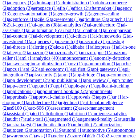
(
1
)
adequacy
(
1
)
admin-api
(
1
)
administration
(
1
)
adobe-commerce
(
2
)
adoption
(
2
)
aerospace
(
1
)
afip
(
1
)
africa
(
2
)
aftermarket
(
1
)
agency
(
13
)
agency-automation
(
1
)
agency-growth
(
2
)
agency-scaling
(
1
)
agentforce
(
1
)
agile
(
2
)
agreements
(
1
)
agriculture
(
3
)
agritech
(
1
)
ai
(
62
)
ai-agent
(
1
)
ai-agents
(
38
)
ai-analytics
(
2
)
ai-architecture
(
2
)
ai-
assistants
(
1
)
ai-automation
(
6
)
ai-bot
(
1
)
ai-chatbot
(
1
)
ai-comparison
(
1
)
ai-content
(
1
)
ai-development
(
1
)
ai-ethics
(
1
)
ai-frameworks
(
2
)
ai-
investment
(
1
)
ai-queries
(
1
)
ai-search
(
3
)
ai-security
(
1
)
ai-testing
(
1
)
ai-threats
(
1
)
alerting
(
2
)
alexa
(
1
)
alibaba
(
1
)
aliexpress
(
1
)
all-in-one
(
2
)
allegro
(
2
)
amazon
(
7
)
amazon-ads
(
1
)
amazon-ppc
(
1
)
amazon-
seller
(
1
)
aml
(
1
)
analytics
(
40
)
announcement
(
1
)
anomaly-detection
(
1
)
answer-engine-optimization
(
1
)
aov
(
1
)
ap-automation
(
1
)
apache
(
1
)
apcs
(
1
)
api
(
22
)
api-economy
(
1
)
api-first
(
2
)
api-gateway
(
1
)
api-
integration
(
3
)
api-security
(
2
)
apm
(
1
)
app-bridge
(
1
)
app-commerce
(
1
)
app-development
(
2
)
app-publishing
(
1
)
app-review
(
1
)
app-router
(
1
)
app-store
(
1
)
apparel
(
3
)
appi
(
1
)
apple-pay
(
1
)
applicant-tracking
(
1
)
applications
(
1
)
appointment-booking
(
2
)
appointments
(
1
)
appraisals
(
1
)
approval-chains
(
1
)
approvals
(
3
)
apps
(
1
)
ar
(
1
)
ar-
shopping
(
1
)
architecture
(
17
)
argentina
(
1
)
artificial-intelligence
(
2
)
as9100
(
1
)
asc-606
(
3
)
assessment
(
2
)
asset-management
(
4
)
assistant
(
1
)
ato
(
1
)
attribution
(
1
)
attrition
(
1
)
audience-analytics
(
1
)
audit
(
7
)
audit-trail
(
1
)
augmented
(
1
)
augmented-reality
(
2
)
australia
(
2
)
australia-gst
(
1
)
authentication
(
6
)
authentik
(
2
)
authorization
(
3
)
autogen
(
2
)
automation
(
119
)
automl
(
1
)
automotive
(
5
)
autonomous
(
2
)
awareness
(
1
)
aws
(
10
)
axelor
(
2
)
azure
(
4
)
b2b
(
18
)
b2b-ecommerce