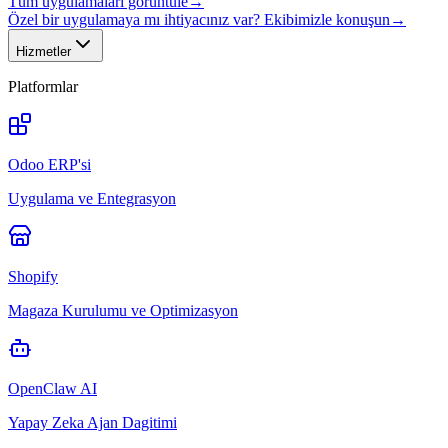
Tüm uygulamaları görüntüle
→
Özel bir uygulamaya mı ihtiyacınız var? Ekibimizle konuşun
→
Hizmetler
Platformlar
Odoo ERP'si
Uygulama ve Entegrasyon
Shopify
Magaza Kurulumu ve Optimizasyon
OpenClaw AI
Yapay Zeka Ajan Dagitimi