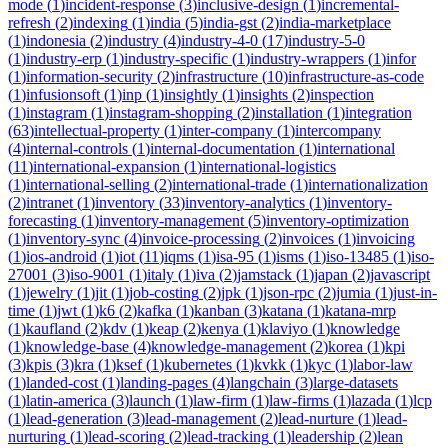
mode
(
1
)
incident-response
(
3
)
inclusive-design
(
1
)
incremental-
refresh
(
2
)
indexing
(
1
)
india
(
5
)
india-gst
(
2
)
india-marketplace
(
1
)
indonesia
(
2
)
industry
(
4
)
industry-4-0
(
17
)
industry-5-0
(
1
)
industry-erp
(
1
)
industry-specific
(
1
)
industry-wrappers
(
1
)
infor
(
1
)
information-security
(
2
)
infrastructure
(
10
)
infrastructure-as-code
(
1
)
infusionsoft
(
1
)
inp
(
1
)
insightly
(
1
)
insights
(
2
)
inspection
(
1
)
instagram
(
1
)
instagram-shopping
(
2
)
installation
(
1
)
integration
(
63
)
intellectual-property
(
1
)
inter-company
(
1
)
intercompany
(
4
)
internal-controls
(
1
)
internal-documentation
(
1
)
international
(
11
)
international-expansion
(
1
)
international-logistics
(
1
)
international-selling
(
2
)
international-trade
(
1
)
internationalization
(
2
)
intranet
(
1
)
inventory
(
33
)
inventory-analytics
(
1
)
inventory-
forecasting
(
1
)
inventory-management
(
5
)
inventory-optimization
(
1
)
inventory-sync
(
4
)
invoice-processing
(
2
)
invoices
(
1
)
invoicing
(
1
)
ios-android
(
1
)
iot
(
11
)
iqms
(
1
)
isa-95
(
1
)
isms
(
1
)
iso-13485
(
1
)
iso-
27001
(
3
)
iso-9001
(
1
)
italy
(
1
)
iva
(
2
)
jamstack
(
1
)
japan
(
2
)
javascript
(
1
)
jewelry
(
1
)
jit
(
1
)
job-costing
(
2
)
jpk
(
1
)
json-rpc
(
2
)
jumia
(
1
)
just-in-
time
(
1
)
jwt
(
1
)
k6
(
2
)
kafka
(
1
)
kanban
(
3
)
katana
(
1
)
katana-mrp
(
1
)
kaufland
(
2
)
kdv
(
1
)
keap
(
2
)
kenya
(
1
)
klaviyo
(
1
)
knowledge
(
1
)
knowledge-base
(
4
)
knowledge-management
(
2
)
korea
(
1
)
kpi
(
3
)
kpis
(
3
)
kra
(
1
)
ksef
(
1
)
kubernetes
(
1
)
kvkk
(
1
)
kyc
(
1
)
labor-law
(
1
)
landed-cost
(
1
)
landing-pages
(
4
)
langchain
(
3
)
large-datasets
(
1
)
latin-america
(
3
)
launch
(
1
)
law-firm
(
1
)
law-firms
(
1
)
lazada
(
1
)
lcp
(
1
)
lead-generation
(
3
)
lead-management
(
2
)
lead-nurture
(
1
)
lead-
nurturing
(
1
)
lead-scoring
(
2
)
lead-tracking
(
1
)
leadership
(
2
)
lean