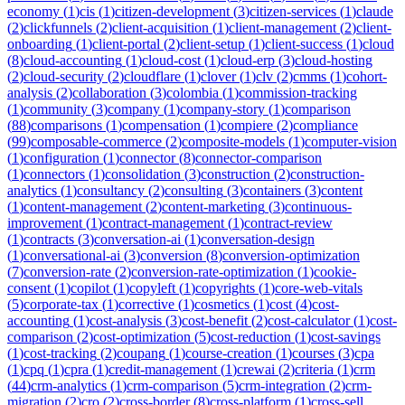
economy
(
1
)
cis
(
1
)
citizen-development
(
3
)
citizen-services
(
1
)
claude
(
2
)
clickfunnels
(
2
)
client-acquisition
(
1
)
client-management
(
2
)
client-
onboarding
(
1
)
client-portal
(
2
)
client-setup
(
1
)
client-success
(
1
)
cloud
(
8
)
cloud-accounting
(
1
)
cloud-cost
(
1
)
cloud-erp
(
3
)
cloud-hosting
(
2
)
cloud-security
(
2
)
cloudflare
(
1
)
clover
(
1
)
clv
(
2
)
cmms
(
1
)
cohort-
analysis
(
2
)
collaboration
(
3
)
colombia
(
1
)
commission-tracking
(
1
)
community
(
3
)
company
(
1
)
company-story
(
1
)
comparison
(
88
)
comparisons
(
1
)
compensation
(
1
)
compiere
(
2
)
compliance
(
99
)
composable-commerce
(
2
)
composite-models
(
1
)
computer-vision
(
1
)
configuration
(
1
)
connector
(
8
)
connector-comparison
(
1
)
connectors
(
1
)
consolidation
(
3
)
construction
(
2
)
construction-
analytics
(
1
)
consultancy
(
2
)
consulting
(
3
)
containers
(
3
)
content
(
1
)
content-management
(
2
)
content-marketing
(
3
)
continuous-
improvement
(
1
)
contract-management
(
1
)
contract-review
(
1
)
contracts
(
3
)
conversation-ai
(
1
)
conversation-design
(
1
)
conversational-ai
(
3
)
conversion
(
8
)
conversion-optimization
(
7
)
conversion-rate
(
2
)
conversion-rate-optimization
(
1
)
cookie-
consent
(
1
)
copilot
(
1
)
copyleft
(
1
)
copyrights
(
1
)
core-web-vitals
(
5
)
corporate-tax
(
1
)
corrective
(
1
)
cosmetics
(
1
)
cost
(
4
)
cost-
accounting
(
1
)
cost-analysis
(
3
)
cost-benefit
(
2
)
cost-calculator
(
1
)
cost-
comparison
(
2
)
cost-optimization
(
5
)
cost-reduction
(
1
)
cost-savings
(
1
)
cost-tracking
(
2
)
coupang
(
1
)
course-creation
(
1
)
courses
(
3
)
cpa
(
1
)
cpq
(
1
)
cpra
(
1
)
credit-management
(
1
)
crewai
(
2
)
criteria
(
1
)
crm
(
44
)
crm-analytics
(
1
)
crm-comparison
(
5
)
crm-integration
(
2
)
crm-
migration
(
2
)
cro
(
2
)
cross-border
(
8
)
cross-platform
(
1
)
cross-sell