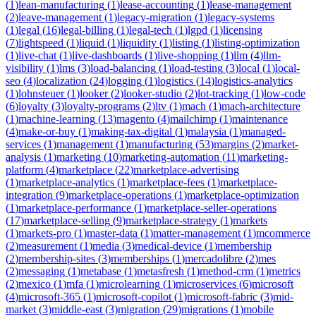
(
1
)
lean-manufacturing
(
1
)
lease-accounting
(
1
)
lease-management
(
2
)
leave-management
(
1
)
legacy-migration
(
1
)
legacy-systems
(
1
)
legal
(
16
)
legal-billing
(
1
)
legal-tech
(
1
)
lgpd
(
1
)
licensing
(
7
)
lightspeed
(
1
)
liquid
(
1
)
liquidity
(
1
)
listing
(
1
)
listing-optimization
(
1
)
live-chat
(
1
)
live-dashboards
(
1
)
live-shopping
(
1
)
llm
(
4
)
llm-
visibility
(
1
)
lms
(
3
)
load-balancing
(
1
)
load-testing
(
3
)
local
(
1
)
local-
seo
(
4
)
localization
(
24
)
logging
(
1
)
logistics
(
14
)
logistics-analytics
(
1
)
lohnsteuer
(
1
)
looker
(
2
)
looker-studio
(
2
)
lot-tracking
(
1
)
low-code
(
6
)
loyalty
(
3
)
loyalty-programs
(
2
)
ltv
(
1
)
mach
(
1
)
mach-architecture
(
1
)
machine-learning
(
13
)
magento
(
4
)
mailchimp
(
1
)
maintenance
(
4
)
make-or-buy
(
1
)
making-tax-digital
(
1
)
malaysia
(
1
)
managed-
services
(
1
)
management
(
1
)
manufacturing
(
53
)
margins
(
2
)
market-
analysis
(
1
)
marketing
(
10
)
marketing-automation
(
11
)
marketing-
platform
(
4
)
marketplace
(
22
)
marketplace-advertising
(
1
)
marketplace-analytics
(
1
)
marketplace-fees
(
1
)
marketplace-
integration
(
9
)
marketplace-operations
(
1
)
marketplace-optimization
(
1
)
marketplace-performance
(
1
)
marketplace-seller-operations
(
17
)
marketplace-selling
(
9
)
marketplace-strategy
(
1
)
markets
(
1
)
markets-pro
(
1
)
master-data
(
1
)
matter-management
(
1
)
mcommerce
(
2
)
measurement
(
1
)
media
(
3
)
medical-device
(
1
)
membership
(
2
)
membership-sites
(
3
)
memberships
(
1
)
mercadolibre
(
2
)
mes
(
2
)
messaging
(
1
)
metabase
(
1
)
metasfresh
(
1
)
method-crm
(
1
)
metrics
(
2
)
mexico
(
1
)
mfa
(
1
)
microlearning
(
1
)
microservices
(
6
)
microsoft
(
4
)
microsoft-365
(
1
)
microsoft-copilot
(
1
)
microsoft-fabric
(
3
)
mid-
market
(
3
)
middle-east
(
3
)
migration
(
29
)
migrations
(
1
)
mobile