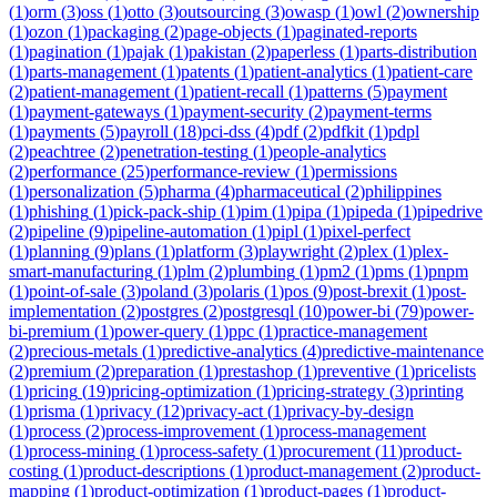
(
1
)
orm
(
3
)
oss
(
1
)
otto
(
3
)
outsourcing
(
3
)
owasp
(
1
)
owl
(
2
)
ownership
(
1
)
ozon
(
1
)
packaging
(
2
)
page-objects
(
1
)
paginated-reports
(
1
)
pagination
(
1
)
pajak
(
1
)
pakistan
(
2
)
paperless
(
1
)
parts-distribution
(
1
)
parts-management
(
1
)
patents
(
1
)
patient-analytics
(
1
)
patient-care
(
2
)
patient-management
(
1
)
patient-recall
(
1
)
patterns
(
5
)
payment
(
1
)
payment-gateways
(
1
)
payment-security
(
2
)
payment-terms
(
1
)
payments
(
5
)
payroll
(
18
)
pci-dss
(
4
)
pdf
(
2
)
pdfkit
(
1
)
pdpl
(
2
)
peachtree
(
2
)
penetration-testing
(
1
)
people-analytics
(
2
)
performance
(
25
)
performance-review
(
1
)
permissions
(
1
)
personalization
(
5
)
pharma
(
4
)
pharmaceutical
(
2
)
philippines
(
1
)
phishing
(
1
)
pick-pack-ship
(
1
)
pim
(
1
)
pipa
(
1
)
pipeda
(
1
)
pipedrive
(
2
)
pipeline
(
9
)
pipeline-automation
(
1
)
pipl
(
1
)
pixel-perfect
(
1
)
planning
(
9
)
plans
(
1
)
platform
(
3
)
playwright
(
2
)
plex
(
1
)
plex-
smart-manufacturing
(
1
)
plm
(
2
)
plumbing
(
1
)
pm2
(
1
)
pms
(
1
)
pnpm
(
1
)
point-of-sale
(
3
)
poland
(
3
)
polaris
(
1
)
pos
(
9
)
post-brexit
(
1
)
post-
implementation
(
2
)
postgres
(
2
)
postgresql
(
10
)
power-bi
(
79
)
power-
bi-premium
(
1
)
power-query
(
1
)
ppc
(
1
)
practice-management
(
2
)
precious-metals
(
1
)
predictive-analytics
(
4
)
predictive-maintenance
(
2
)
premium
(
2
)
preparation
(
1
)
prestashop
(
1
)
preventive
(
1
)
pricelists
(
1
)
pricing
(
19
)
pricing-optimization
(
1
)
pricing-strategy
(
3
)
printing
(
1
)
prisma
(
1
)
privacy
(
12
)
privacy-act
(
1
)
privacy-by-design
(
1
)
process
(
2
)
process-improvement
(
1
)
process-management
(
1
)
process-mining
(
1
)
process-safety
(
1
)
procurement
(
11
)
product-
costing
(
1
)
product-descriptions
(
1
)
product-management
(
2
)
product-
mapping
(
1
)
product-optimization
(
1
)
product-pages
(
1
)
product-