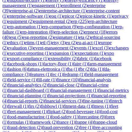
(
1
)
endpoint-security
(
1
)
energy
(
3
)
energy-efficiency
(
1
)
energy-
management
(
1
)
engagement
(
1
)
enrollment
(
2
)
enterprise
(
39
)
enterprise-ai
(
2
)
enterprise-architecture
(
1
)
enterprise-content
(
1
)
enterprise-software
(
1
)
eoq
(
1
)
epicor
(
2
)
epicor-kinetic
(
1
)
eprivacy
(
1
)
equipment
(
2
)
equipment-rental
(
2
)
erp
(
225
)
erp-architecture
(
1
)
erp-automation
(
1
)
erp-comparison
(
9
)
erp-configuration
(
1
)
erp-
failure
(
1
)
erp-integration
(
8
)
erp-selection
(
2
)
erpnext
(
18
)
errors
(
40
)
esg
(
5
)
esg-reporting
(
2
)
esignature
(
1
)
eta
(
2
)
ethical-sourcing
(
1
)
ethics
(
1
)
etims
(
1
)
etl
(
5
)
etsy
(
3
)
eu
(
2
)
eu-ai-act
(
1
)
europe
(
2
)
evaluation
(
3
)
event-management
(
2
)
events
(
1
)
excel
(
3
)
exchanges
(
1
)
executive-reporting
(
1
)
expansion
(
1
)
expectations
(
1
)
expo
(
1
)
export-compliance
(
1
)
extensibility
(
2
)
fabric
(
1
)
facebook
(
1
)
facebook-shops
(
1
)
factory-floor
(
1
)
faire
(
1
)
farm-management
(
1
)
fashion
(
6
)
fattura-elettronica
(
1
)
fba
(
1
)
fbr
(
2
)
fda
(
1
)
fda-
compliance
(
3
)
features
(
1
)
fec
(
1
)
fedramp
(
1
)
field-management
(
1
)
field-service
(
1
)
fill-rate
(
1
)
finance
(
10
)
financial-analysis
(
2
)
financial-analytics
(
2
)
financial-close
(
2
)
financial-crime
(
1
)
financial-dashboard
(
1
)
financial-management
(
1
)
financial-metrics
(
1
)
financial-planning
(
1
)
financial-projections
(
1
)
financial-reporting
(
4
)
financial-reports
(
2
)
financial-services
(
3
)
fine-tuning
(
1
)
fintech
(
3
)
firewall
(
1
)
firs
(
2
)
fishbowl
(
1
)
fitment-data
(
1
)
fitness
(
1
)
fleet
(
1
)
fleet-management
(
1
)
flipkart
(
2
)
food-beverage
(
4
)
food-cost
(
1
)
food-manufacturing
(
1
)
food-safety
(
1
)
forecasting
(
9
)
forex
(
1
)
formulas
(
1
)
framework
(
2
)
france
(
1
)
frappe
(
4
)
frappe-cloud
(
1
)
fraud-detection
(
2
)
fraud-prevention
(
2
)
free
(
1
)
free-accounting