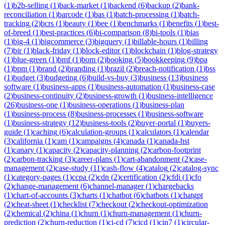
(
1
)
b2b-selling
(
1
)
back-market
(
1
)
backend
(
6
)
backup
(
2
)
bank-
reconciliation
(
1
)
barcode
(
1
)
bas
(
1
)
batch-processing
(
1
)
batch-
tracking
(
2
)
bcrs
(
1
)
beauty
(
1
)
bee
(
1
)
benchmarks
(
1
)
benefits
(
1
)
best-
of-breed
(
1
)
best-practices
(
6
)
bi-comparison
(
8
)
bi-tools
(
1
)
bias
(
1
)
big-4
(
1
)
bigcommerce
(
3
)
bigquery
(
1
)
billable-hours
(
1
)
billing
(
7
)
bir
(
1
)
black-friday
(
1
)
block-editor
(
1
)
blockchain
(
1
)
blog-strategy
(
1
)
blue-green
(
1
)
bmf
(
1
)
bom
(
2
)
booking
(
5
)
bookkeeping
(
9
)
bpa
(
1
)
bpm
(
1
)
brand
(
2
)
branding
(
1
)
brazil
(
2
)
breach-notification
(
1
)
bss
(
1
)
budget
(
3
)
budgeting
(
6
)
build-vs-buy
(
3
)
business
(
13
)
business
software
(
1
)
business-apps
(
1
)
business-automation
(
1
)
business-case
(
2
)
business-continuity
(
2
)
business-growth
(
1
)
business-intelligence
(
26
)
business-one
(
1
)
business-operations
(
1
)
business-plan
(
1
)
business-process
(
8
)
business-processes
(
1
)
business-software
(
1
)
business-strategy
(
12
)
business-tools
(
2
)
buyer-portal
(
1
)
buyers-
guide
(
1
)
caching
(
6
)
calculation-groups
(
1
)
calculators
(
1
)
calendar
(
3
)
california
(
1
)
cam
(
1
)
campaigns
(
4
)
canada
(
1
)
canada-hst
(
1
)
canary
(
1
)
capacity
(
2
)
capacity-planning
(
2
)
carbon-footprint
(
2
)
carbon-tracking
(
3
)
career-plans
(
1
)
cart-abandonment
(
2
)
case-
management
(
2
)
case-study
(
11
)
cash-flow
(
4
)
catalog
(
2
)
catalog-sync
(
1
)
category-pages
(
1
)
ccpa
(
2
)
cdn
(
2
)
certification
(
2
)
cfdi
(
1
)
cfo
(
2
)
change-management
(
6
)
channel-manager
(
1
)
chargebacks
(
1
)
chart-of-accounts
(
3
)
charts
(
1
)
chatbot
(
6
)
chatbots
(
1
)
chatgpt
(
2
)
cheat-sheet
(
1
)
checklist
(
7
)
checkout
(
2
)
checkout-optimization
(
2
)
chemical
(
2
)
china
(
1
)
churn
(
1
)
churn-management
(
1
)
churn-
prediction
(
2
)
churn-reduction
(
1
)
ci-cd
(
7
)
cicd
(
1
)
cin7
(
1
)
circular-