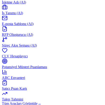
İşletme Adı (AI)
İş Tanımı (AI)
E-posta Şablonu (AI)
RFP Oluşturucu (AI)
Süreç Akış Şeması (AI)
CLV Hesaplayıcı
Potansiyel Müşteri Puanlaması
ABC Envanteri
Satıcı Puan Kartı
Talep Tahmini
Tüm Araçları Görüntüle
→