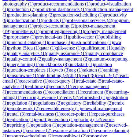
photography
(
1
)
product-recommendations
(
1
)
product-visualization
(
1
)
production
(
7
)
production-dashboards
(
1
)
production-management
(
1
)
production-planning
(
2
)
production-scheduling
(
1
)
productivity
(
9
)
productization
(
1
)
products
(
1
)
professional-services
(
4
)
program-
management
(
1
)
project-accounting
(
2
)
project-management
(
19
)
prometheus
(
1
)
prompt-engineering
(
1
)
property-management
(
5
)
proprietary
(
1
)
provincial-tax
(
1
)
public-sector
(
1
)
publishing
(
1
)
punchout-catalog
(
1
)
purchase
(
3
)
push-notifications
(
1
)
pwa
(
1
)
python
(
5
)
qa
(
1
)
qatar
(
1
)
qlik-sense
(
1
)
qualification
(
1
)
quality
(
3
)
quality-analytics
(
1
)
quality-assurance
(
1
)
quality-compliance
(
1
)
quality-control
(
2
)
quality-management
(
2
)
quantum-computing
(
1
)
query-tuning
(
1
)
quickbooks
(
8
)
quickstart
(
1
)
quotation
(
1
)
quotation-templates
(
1
)
qweb
(
3
)
rag
(
1
)
rakuten
(
1
)
ranking
(
1
)
ransomware
(
1
)
rate-limiting
(
3
)
rdl
(
1
)
react
(
8
)
react-19
(
2
)
react-
email
(
1
)
react-native
(
1
)
react-query
(
1
)
real-estate
(
5
)
real-estate-
analytics
(
1
)
real-time
(
4
)
recharts
(
1
)
recipe-management
(
1
)
recommendations
(
1
)
reconciliation
(
1
)
recruitment
(
6
)
recurring-
billing
(
1
)
recurring-revenue
(
5
)
redis
(
2
)
refurbished
(
1
)
registration
(
1
)
regulation
(
1
)
regulations
(
2
)
regulatory
(
3
)
reliability
(
2
)
remix
(
2
)
remote-work
(
2
)
renewable-energy
(
1
)
renewal-management
(
1
)
rental
(
3
)
rental-business
(
1
)
reorder-point
(
1
)
repeat-purchases
(
1
)
replication
(
1
)
report-generation
(
1
)
reporting
(
12
)
reports
(
3
)
repricing
(
1
)
reputation
(
1
)
reputation-management
(
2
)
reserved-
instances
(
1
)
resilience
(
2
)
resource-allocation
(
1
)
resource-planning
(
1
)
resource-scheduling
(
2
)
responsible-ai
(
2
)
responsive