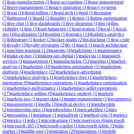
(
1
)
lean-manufacturing
(
1
)
lease-accounting
(
1
)
lease-management
(
2
)
leave-management
(
1
)
legacy-migration
(
1
)
legacy-systems
(
1
)
legal
(
16
)
legal-billing
(
1
)
legal-tech
(
1
)
lgpd
(
1
)
licensing
(
7
)
lightspeed
(
1
)
liquid
(
1
)
liquidity
(
1
)
listing
(
1
)
listing-optimization
(
1
)
live-chat
(
1
)
live-dashboards
(
1
)
live-shopping
(
1
)
llm
(
4
)
llm-
visibility
(
1
)
lms
(
3
)
load-balancing
(
1
)
load-testing
(
3
)
local
(
1
)
local-
seo
(
4
)
localization
(
24
)
logging
(
1
)
logistics
(
14
)
logistics-analytics
(
1
)
lohnsteuer
(
1
)
looker
(
2
)
looker-studio
(
2
)
lot-tracking
(
1
)
low-code
(
6
)
loyalty
(
3
)
loyalty-programs
(
2
)
ltv
(
1
)
mach
(
1
)
mach-architecture
(
1
)
machine-learning
(
13
)
magento
(
4
)
mailchimp
(
1
)
maintenance
(
4
)
make-or-buy
(
1
)
making-tax-digital
(
1
)
malaysia
(
1
)
managed-
services
(
1
)
management
(
1
)
manufacturing
(
53
)
margins
(
2
)
market-
analysis
(
1
)
marketing
(
10
)
marketing-automation
(
11
)
marketing-
platform
(
4
)
marketplace
(
22
)
marketplace-advertising
(
1
)
marketplace-analytics
(
1
)
marketplace-fees
(
1
)
marketplace-
integration
(
9
)
marketplace-operations
(
1
)
marketplace-optimization
(
1
)
marketplace-performance
(
1
)
marketplace-seller-operations
(
17
)
marketplace-selling
(
9
)
marketplace-strategy
(
1
)
markets
(
1
)
markets-pro
(
1
)
master-data
(
1
)
matter-management
(
1
)
mcommerce
(
2
)
measurement
(
1
)
media
(
3
)
medical-device
(
1
)
membership
(
2
)
membership-sites
(
3
)
memberships
(
1
)
mercadolibre
(
2
)
mes
(
2
)
messaging
(
1
)
metabase
(
1
)
metasfresh
(
1
)
method-crm
(
1
)
metrics
(
2
)
mexico
(
1
)
mfa
(
1
)
microlearning
(
1
)
microservices
(
6
)
microsoft
(
4
)
microsoft-365
(
1
)
microsoft-copilot
(
1
)
microsoft-fabric
(
3
)
mid-
market
(
3
)
middle-east
(
3
)
migration
(
29
)
migrations
(
1
)
mobile