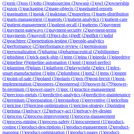
(
1
)
orm
(
3
)
oss
(
1
)
otto
(
3
)
outsourcing
(
3
)
owasp
(
1
)
owl
(
2
)
ownership
(
1
)
ozon
(
1
)
packaging
(
2
)
page-objects
(
1
)
paginated-reports
(
1
)
pagination
(
1
)
pajak
(
1
)
pakistan
(
2
)
paperless
(
1
)
parts-distribution
(
1
)
parts-management
(
1
)
patents
(
1
)
patient-analytics
(
1
)
patient-care
(
2
)
patient-management
(
1
)
patient-recall
(
1
)
patterns
(
5
)
payment
(
1
)
payment-gateways
(
1
)
payment-security
(
2
)
payment-terms
(
1
)
payments
(
5
)
payroll
(
18
)
pci-dss
(
4
)
pdf
(
2
)
pdfkit
(
1
)
pdpl
(
2
)
peachtree
(
2
)
penetration-testing
(
1
)
people-analytics
(
2
)
performance
(
25
)
performance-review
(
1
)
permissions
(
1
)
personalization
(
5
)
pharma
(
4
)
pharmaceutical
(
2
)
philippines
(
1
)
phishing
(
1
)
pick-pack-ship
(
1
)
pim
(
1
)
pipa
(
1
)
pipeda
(
1
)
pipedrive
(
2
)
pipeline
(
9
)
pipeline-automation
(
1
)
pipl
(
1
)
pixel-perfect
(
1
)
planning
(
9
)
plans
(
1
)
platform
(
3
)
playwright
(
2
)
plex
(
1
)
plex-
smart-manufacturing
(
1
)
plm
(
2
)
plumbing
(
1
)
pm2
(
1
)
pms
(
1
)
pnpm
(
1
)
point-of-sale
(
3
)
poland
(
3
)
polaris
(
1
)
pos
(
9
)
post-brexit
(
1
)
post-
implementation
(
2
)
postgres
(
2
)
postgresql
(
10
)
power-bi
(
79
)
power-
bi-premium
(
1
)
power-query
(
1
)
ppc
(
1
)
practice-management
(
2
)
precious-metals
(
1
)
predictive-analytics
(
4
)
predictive-maintenance
(
2
)
premium
(
2
)
preparation
(
1
)
prestashop
(
1
)
preventive
(
1
)
pricelists
(
1
)
pricing
(
19
)
pricing-optimization
(
1
)
pricing-strategy
(
3
)
printing
(
1
)
prisma
(
1
)
privacy
(
12
)
privacy-act
(
1
)
privacy-by-design
(
1
)
process
(
2
)
process-improvement
(
1
)
process-management
(
1
)
process-mining
(
1
)
process-safety
(
1
)
procurement
(
11
)
product-
costing
(
1
)
product-descriptions
(
1
)
product-management
(
2
)
product-
mapping
(
1
)
product-optimization
(
1
)
product-pages
(
1
)
product-