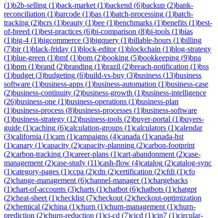
(
1
)
b2b-selling
(
1
)
back-market
(
1
)
backend
(
6
)
backup
(
2
)
bank-
reconciliation
(
1
)
barcode
(
1
)
bas
(
1
)
batch-processing
(
1
)
batch-
tracking
(
2
)
bcrs
(
1
)
beauty
(
1
)
bee
(
1
)
benchmarks
(
1
)
benefits
(
1
)
best-
of-breed
(
1
)
best-practices
(
6
)
bi-comparison
(
8
)
bi-tools
(
1
)
bias
(
1
)
big-4
(
1
)
bigcommerce
(
3
)
bigquery
(
1
)
billable-hours
(
1
)
billing
(
7
)
bir
(
1
)
black-friday
(
1
)
block-editor
(
1
)
blockchain
(
1
)
blog-strategy
(
1
)
blue-green
(
1
)
bmf
(
1
)
bom
(
2
)
booking
(
5
)
bookkeeping
(
9
)
bpa
(
1
)
bpm
(
1
)
brand
(
2
)
branding
(
1
)
brazil
(
2
)
breach-notification
(
1
)
bss
(
1
)
budget
(
3
)
budgeting
(
6
)
build-vs-buy
(
3
)
business
(
13
)
business
software
(
1
)
business-apps
(
1
)
business-automation
(
1
)
business-case
(
2
)
business-continuity
(
2
)
business-growth
(
1
)
business-intelligence
(
26
)
business-one
(
1
)
business-operations
(
1
)
business-plan
(
1
)
business-process
(
8
)
business-processes
(
1
)
business-software
(
1
)
business-strategy
(
12
)
business-tools
(
2
)
buyer-portal
(
1
)
buyers-
guide
(
1
)
caching
(
6
)
calculation-groups
(
1
)
calculators
(
1
)
calendar
(
3
)
california
(
1
)
cam
(
1
)
campaigns
(
4
)
canada
(
1
)
canada-hst
(
1
)
canary
(
1
)
capacity
(
2
)
capacity-planning
(
2
)
carbon-footprint
(
2
)
carbon-tracking
(
3
)
career-plans
(
1
)
cart-abandonment
(
2
)
case-
management
(
2
)
case-study
(
11
)
cash-flow
(
4
)
catalog
(
2
)
catalog-sync
(
1
)
category-pages
(
1
)
ccpa
(
2
)
cdn
(
2
)
certification
(
2
)
cfdi
(
1
)
cfo
(
2
)
change-management
(
6
)
channel-manager
(
1
)
chargebacks
(
1
)
chart-of-accounts
(
3
)
charts
(
1
)
chatbot
(
6
)
chatbots
(
1
)
chatgpt
(
2
)
cheat-sheet
(
1
)
checklist
(
7
)
checkout
(
2
)
checkout-optimization
(
2
)
chemical
(
2
)
china
(
1
)
churn
(
1
)
churn-management
(
1
)
churn-
prediction
(
2
)
churn-reduction
(
1
)
ci-cd
(
7
)
cicd
(
1
)
cin7
(
1
)
circular-