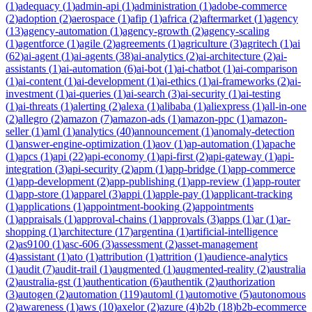
(
1
)
adequacy
(
1
)
admin-api
(
1
)
administration
(
1
)
adobe-commerce
(
2
)
adoption
(
2
)
aerospace
(
1
)
afip
(
1
)
africa
(
2
)
aftermarket
(
1
)
agency
(
13
)
agency-automation
(
1
)
agency-growth
(
2
)
agency-scaling
(
1
)
agentforce
(
1
)
agile
(
2
)
agreements
(
1
)
agriculture
(
3
)
agritech
(
1
)
ai
(
62
)
ai-agent
(
1
)
ai-agents
(
38
)
ai-analytics
(
2
)
ai-architecture
(
2
)
ai-
assistants
(
1
)
ai-automation
(
6
)
ai-bot
(
1
)
ai-chatbot
(
1
)
ai-comparison
(
1
)
ai-content
(
1
)
ai-development
(
1
)
ai-ethics
(
1
)
ai-frameworks
(
2
)
ai-
investment
(
1
)
ai-queries
(
1
)
ai-search
(
3
)
ai-security
(
1
)
ai-testing
(
1
)
ai-threats
(
1
)
alerting
(
2
)
alexa
(
1
)
alibaba
(
1
)
aliexpress
(
1
)
all-in-one
(
2
)
allegro
(
2
)
amazon
(
7
)
amazon-ads
(
1
)
amazon-ppc
(
1
)
amazon-
seller
(
1
)
aml
(
1
)
analytics
(
40
)
announcement
(
1
)
anomaly-detection
(
1
)
answer-engine-optimization
(
1
)
aov
(
1
)
ap-automation
(
1
)
apache
(
1
)
apcs
(
1
)
api
(
22
)
api-economy
(
1
)
api-first
(
2
)
api-gateway
(
1
)
api-
integration
(
3
)
api-security
(
2
)
apm
(
1
)
app-bridge
(
1
)
app-commerce
(
1
)
app-development
(
2
)
app-publishing
(
1
)
app-review
(
1
)
app-router
(
1
)
app-store
(
1
)
apparel
(
3
)
appi
(
1
)
apple-pay
(
1
)
applicant-tracking
(
1
)
applications
(
1
)
appointment-booking
(
2
)
appointments
(
1
)
appraisals
(
1
)
approval-chains
(
1
)
approvals
(
3
)
apps
(
1
)
ar
(
1
)
ar-
shopping
(
1
)
architecture
(
17
)
argentina
(
1
)
artificial-intelligence
(
2
)
as9100
(
1
)
asc-606
(
3
)
assessment
(
2
)
asset-management
(
4
)
assistant
(
1
)
ato
(
1
)
attribution
(
1
)
attrition
(
1
)
audience-analytics
(
1
)
audit
(
7
)
audit-trail
(
1
)
augmented
(
1
)
augmented-reality
(
2
)
australia
(
2
)
australia-gst
(
1
)
authentication
(
6
)
authentik
(
2
)
authorization
(
3
)
autogen
(
2
)
automation
(
119
)
automl
(
1
)
automotive
(
5
)
autonomous
(
2
)
awareness
(
1
)
aws
(
10
)
axelor
(
2
)
azure
(
4
)
b2b
(
18
)
b2b-ecommerce