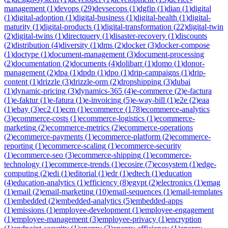
management
(
1
)
devops
(
29
)
devsecops
(
1
)
dgfip
(
1
)
dian
(
1
)
digital
(
1
)
digital-adoption
(
1
)
digital-business
(
1
)
digital-health
(
1
)
digital-
maturity
(
1
)
digital-products
(
1
)
digital-transformation
(
22
)
digital-twin
(
2
)
digital-twins
(
1
)
directquery
(
1
)
disaster-recovery
(
1
)
discounts
(
2
)
distribution
(
4
)
diversity
(
1
)
dms
(
2
)
docker
(
3
)
docker-compose
(
1
)
doctype
(
1
)
document-management
(
3
)
document-processing
(
2
)
documentation
(
2
)
documents
(
4
)
dolibarr
(
1
)
domo
(
1
)
donor-
management
(
2
)
dpa
(
1
)
dpdp
(
1
)
dpo
(
1
)
drip-campaigns
(
1
)
drip-
content
(
1
)
drizzle
(
3
)
drizzle-orm
(
2
)
dropshipping
(
3
)
dubai
(
1
)
dynamic-pricing
(
3
)
dynamics-365
(
4
)
e-commerce
(
2
)
e-factura
(
1
)
e-faktur
(
1
)
e-fatura
(
1
)
e-invoicing
(
5
)
e-way-bill
(
1
)
e2e
(
2
)
eaa
(
1
)
ebay
(
3
)
ec2
(
1
)
ecm
(
1
)
ecommerce
(
178
)
ecommerce-analytics
(
3
)
ecommerce-costs
(
1
)
ecommerce-logistics
(
1
)
ecommerce-
marketing
(
2
)
ecommerce-metrics
(
2
)
ecommerce-operations
(
2
)
ecommerce-payments
(
1
)
ecommerce-platform
(
2
)
ecommerce-
reporting
(
1
)
ecommerce-scaling
(
1
)
ecommerce-security
(
1
)
ecommerce-seo
(
3
)
ecommerce-shipping
(
1
)
ecommerce-
technology
(
1
)
ecommerce-trends
(
1
)
ecosire
(
7
)
ecosystem
(
1
)
edge-
computing
(
2
)
edi
(
1
)
editorial
(
1
)
edr
(
1
)
edtech
(
1
)
education
(
4
)
education-analytics
(
1
)
efficiency
(
8
)
egypt
(
2
)
electronics
(
1
)
emag
(
1
)
email
(
2
)
email-marketing
(
10
)
email-sequences
(
1
)
email-templates
(
1
)
embedded
(
2
)
embedded-analytics
(
5
)
embedded-apps
(
1
)
emissions
(
1
)
employee-development
(
1
)
employee-engagement
(
1
)
employee-management
(
3
)
employee-privacy
(
1
)
encryption