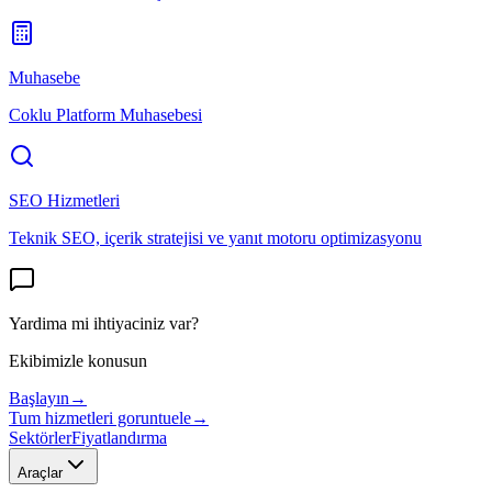
Muhasebe
Coklu Platform Muhasebesi
SEO Hizmetleri
Teknik SEO, içerik stratejisi ve yanıt motoru optimizasyonu
Yardima mi ihtiyaciniz var?
Ekibimizle konusun
Başlayın
→
Tum hizmetleri goruntuele
→
Sektörler
Fiyatlandırma
Araçlar