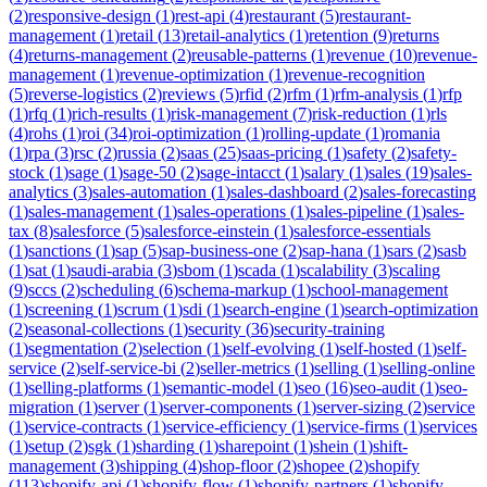
(
2
)
responsive-design
(
1
)
rest-api
(
4
)
restaurant
(
5
)
restaurant-
management
(
1
)
retail
(
13
)
retail-analytics
(
1
)
retention
(
9
)
returns
(
4
)
returns-management
(
2
)
reusable-patterns
(
1
)
revenue
(
10
)
revenue-
management
(
1
)
revenue-optimization
(
1
)
revenue-recognition
(
5
)
reverse-logistics
(
2
)
reviews
(
5
)
rfid
(
2
)
rfm
(
1
)
rfm-analysis
(
1
)
rfp
(
1
)
rfq
(
1
)
rich-results
(
1
)
risk-management
(
7
)
risk-reduction
(
1
)
rls
(
4
)
rohs
(
1
)
roi
(
34
)
roi-optimization
(
1
)
rolling-update
(
1
)
romania
(
1
)
rpa
(
3
)
rsc
(
2
)
russia
(
2
)
saas
(
25
)
saas-pricing
(
1
)
safety
(
2
)
safety-
stock
(
1
)
sage
(
1
)
sage-50
(
2
)
sage-intacct
(
1
)
salary
(
1
)
sales
(
19
)
sales-
analytics
(
3
)
sales-automation
(
1
)
sales-dashboard
(
2
)
sales-forecasting
(
1
)
sales-management
(
1
)
sales-operations
(
1
)
sales-pipeline
(
1
)
sales-
tax
(
8
)
salesforce
(
5
)
salesforce-einstein
(
1
)
salesforce-essentials
(
1
)
sanctions
(
1
)
sap
(
5
)
sap-business-one
(
2
)
sap-hana
(
1
)
sars
(
2
)
sasb
(
1
)
sat
(
1
)
saudi-arabia
(
3
)
sbom
(
1
)
scada
(
1
)
scalability
(
3
)
scaling
(
9
)
sccs
(
2
)
scheduling
(
6
)
schema-markup
(
1
)
school-management
(
1
)
screening
(
1
)
scrum
(
1
)
sdi
(
1
)
search-engine
(
1
)
search-optimization
(
2
)
seasonal-collections
(
1
)
security
(
36
)
security-training
(
1
)
segmentation
(
2
)
selection
(
1
)
self-evolving
(
1
)
self-hosted
(
1
)
self-
service
(
2
)
self-service-bi
(
2
)
seller-metrics
(
1
)
selling
(
1
)
selling-online
(
1
)
selling-platforms
(
1
)
semantic-model
(
1
)
seo
(
16
)
seo-audit
(
1
)
seo-
migration
(
1
)
server
(
1
)
server-components
(
1
)
server-sizing
(
2
)
service
(
1
)
service-contracts
(
1
)
service-efficiency
(
1
)
service-firms
(
1
)
services
(
1
)
setup
(
2
)
sgk
(
1
)
sharding
(
1
)
sharepoint
(
1
)
shein
(
1
)
shift-
management
(
3
)
shipping
(
4
)
shop-floor
(
2
)
shopee
(
2
)
shopify
(
113
)
shopify-api
(
1
)
shopify-flow
(
1
)
shopify-partners
(
1
)
shopify-