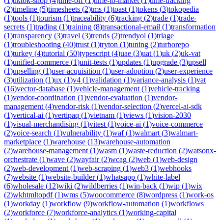
(
1
)
tiktok-shop
(
4
)
time-off
(
1
)
time-to-market
(
1
)
time-tracking
(
2
)
timeline
(
5
)
timesheets
(
2
)
tms
(
1
)
toast
(
1
)
tokens
(
3
)
tokopedia
(
1
)
tools
(
1
)
tourism
(
1
)
traceability
(
6
)
tracking
(
2
)
trade
(
1
)
trade-
secrets
(
1
)
trading
(
1
)
training
(
8
)
transactional-email
(
1
)
transformation
(
1
)
transparency
(
3
)
travel
(
3
)
trends
(
2
)
trendyol
(
1
)
triage
(
1
)
troubleshooting
(
40
)
trust
(
1
)
tryton
(
1
)
tuning
(
2
)
turborepo
(
1
)
turkey
(
4
)
tutorial
(
50
)
typescript
(
4
)
uae
(
3
)
uat
(
1
)
uk
(
2
)
uk-vat
(
1
)
unified-commerce
(
1
)
unit-tests
(
1
)
updates
(
1
)
upgrade
(
3
)
upsell
(
1
)
upselling
(
1
)
user-acquisition
(
1
)
user-adoption
(
2
)
user-experience
(
3
)
utilization
(
1
)
ux
(
1
)
v4
(
1
)
validation
(
1
)
variance-analysis
(
1
)
vat
(
16
)
vector-database
(
1
)
vehicle-management
(
1
)
vehicle-tracking
(
1
)
vendor-coordination
(
1
)
vendor-evaluation
(
1
)
vendor-
management
(
4
)
vendor-risk
(
1
)
vendor-selection
(
2
)
vercel-ai-sdk
(
1
)
vertical-ai
(
1
)
vertipaq
(
1
)
vietnam
(
1
)
views
(
1
)
vision-2030
(
1
)
visual-merchandising
(
1
)
vitest
(
1
)
voice-ai
(
1
)
voice-commerce
(
2
)
voice-search
(
1
)
vulnerability
(
1
)
waf
(
1
)
walmart
(
3
)
walmart-
marketplace
(
1
)
warehouse
(
13
)
warehouse-automation
(
2
)
warehouse-management
(
1
)
wasm
(
1
)
waste-reduction
(
2
)
watsonx-
orchestrate
(
1
)
wave
(
2
)
wayfair
(
2
)
wcag
(
2
)
web
(
1
)
web-design
(
2
)
web-development
(
1
)
web-scraping
(
1
)
web3
(
1
)
webhooks
(
7
)
website
(
1
)
website-builder
(
1
)
whatsapp
(
1
)
white-label
(
6
)
wholesale
(
12
)
wiki
(
2
)
wildberries
(
1
)
win-back
(
1
)
wip
(
1
)
wix
(
2
)
wkhtmltopdf
(
1
)
wms
(
5
)
woocommerce
(
8
)
wordpress
(
1
)
work-os
(
1
)
workday
(
1
)
workflow
(
9
)
workflow-automation
(
1
)
workflows
(
2
)
workforce
(
7
)
workforce-analytics
(
1
)
working-capital