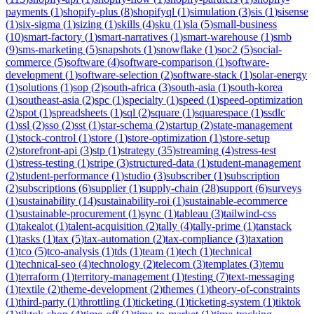
payments
(
1
)
shopify-plus
(
8
)
shopifyql
(
1
)
simulation
(
3
)
sis
(
1
)
sisense
(
1
)
six-sigma
(
1
)
sizing
(
1
)
skills
(
4
)
sku
(
1
)
sla
(
5
)
small-business
(
10
)
smart-factory
(
1
)
smart-narratives
(
1
)
smart-warehouse
(
1
)
smb
(
9
)
sms-marketing
(
5
)
snapshots
(
1
)
snowflake
(
1
)
soc2
(
5
)
social-
commerce
(
5
)
software
(
4
)
software-comparison
(
1
)
software-
development
(
1
)
software-selection
(
2
)
software-stack
(
1
)
solar-energy
(
1
)
solutions
(
1
)
sop
(
2
)
south-africa
(
3
)
south-asia
(
1
)
south-korea
(
1
)
southeast-asia
(
2
)
spc
(
1
)
specialty
(
1
)
speed
(
1
)
speed-optimization
(
2
)
spot
(
1
)
spreadsheets
(
1
)
sql
(
2
)
square
(
1
)
squarespace
(
1
)
ssdlc
(
1
)
ssl
(
2
)
sso
(
2
)
sst
(
1
)
star-schema
(
2
)
startup
(
2
)
state-management
(
1
)
stock-control
(
1
)
store
(
1
)
store-optimization
(
1
)
store-setup
(
2
)
storefront-api
(
3
)
stp
(
1
)
strategy
(
35
)
streaming
(
4
)
stress-test
(
1
)
stress-testing
(
1
)
stripe
(
3
)
structured-data
(
1
)
student-management
(
2
)
student-performance
(
1
)
studio
(
3
)
subscriber
(
1
)
subscription
(
2
)
subscriptions
(
6
)
supplier
(
1
)
supply-chain
(
28
)
support
(
6
)
surveys
(
1
)
sustainability
(
14
)
sustainability-roi
(
1
)
sustainable-ecommerce
(
1
)
sustainable-procurement
(
1
)
sync
(
1
)
tableau
(
3
)
tailwind-css
(
1
)
takealot
(
1
)
talent-acquisition
(
2
)
tally
(
4
)
tally-prime
(
1
)
tanstack
(
1
)
tasks
(
1
)
tax
(
5
)
tax-automation
(
2
)
tax-compliance
(
3
)
taxation
(
1
)
tco
(
5
)
tco-analysis
(
1
)
tds
(
1
)
team
(
1
)
tech
(
1
)
technical
(
1
)
technical-seo
(
4
)
technology
(
2
)
telecom
(
3
)
templates
(
3
)
temu
(
1
)
terraform
(
1
)
territory-management
(
1
)
testing
(
7
)
text-messaging
(
1
)
textile
(
2
)
theme-development
(
2
)
themes
(
1
)
theory-of-constraints
(
1
)
third-party
(
1
)
throttling
(
1
)
ticketing
(
1
)
ticketing-system
(
1
)
tiktok