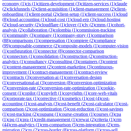
economy
(
1
)
cis
(
1
)
citizen-development
(
3
)
citizen-services
(
1
)
claude
(
2
)
clickfunnels
(
2
)
client-acquisition
(
1
)
client-management
(
2
)
client-
onboarding
(
1
)
client-portal
(
2
)
client-setup
(
1
)
client-success
(
1
)
cloud
(
8
)
cloud-accounting
(
1
)
cloud-cost
(
1
)
cloud-erp
(
3
)
cloud-hosting
(
2
)
cloud-security
(
2
)
cloudflare
(
1
)
clover
(
1
)
clv
(
2
)
cmms
(
1
)
cohort-
analysis
(
2
)
collaboration
(
3
)
colombia
(
1
)
commission-tracking
(
1
)
community
(
3
)
company
(
1
)
company-story
(
1
)
comparison
(
88
)
comparisons
(
1
)
compensation
(
1
)
compiere
(
2
)
compliance
(
99
)
composable-commerce
(
2
)
composite-models
(
1
)
computer-vision
(
1
)
configuration
(
1
)
connector
(
8
)
connector-comparison
(
1
)
connectors
(
1
)
consolidation
(
3
)
construction
(
2
)
construction-
analytics
(
1
)
consultancy
(
2
)
consulting
(
3
)
containers
(
3
)
content
(
1
)
content-management
(
2
)
content-marketing
(
3
)
continuous-
improvement
(
1
)
contract-management
(
1
)
contract-review
(
1
)
contracts
(
3
)
conversation-ai
(
1
)
conversation-design
(
1
)
conversational-ai
(
3
)
conversion
(
8
)
conversion-optimization
(
7
)
conversion-rate
(
2
)
conversion-rate-optimization
(
1
)
cookie-
consent
(
1
)
copilot
(
1
)
copyleft
(
1
)
copyrights
(
1
)
core-web-vitals
(
5
)
corporate-tax
(
1
)
corrective
(
1
)
cosmetics
(
1
)
cost
(
4
)
cost-
accounting
(
1
)
cost-analysis
(
3
)
cost-benefit
(
2
)
cost-calculator
(
1
)
cost-
comparison
(
2
)
cost-optimization
(
5
)
cost-reduction
(
1
)
cost-savings
(
1
)
cost-tracking
(
2
)
coupang
(
1
)
course-creation
(
1
)
courses
(
3
)
cpa
(
1
)
cpq
(
1
)
cpra
(
1
)
credit-management
(
1
)
crewai
(
2
)
criteria
(
1
)
crm
(
44
)
crm-analytics
(
1
)
crm-comparison
(
5
)
crm-integration
(
2
)
crm-
migration
(
2
)
cro
(
2
)
cross-border
(
8
)
cross-platform
(
1
)
cross-sell