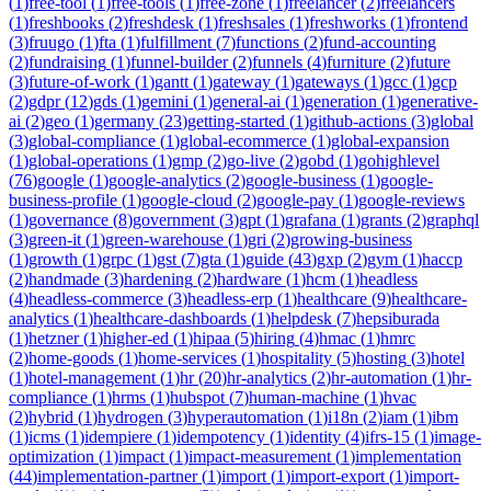
(
1
)
free-tool
(
1
)
free-tools
(
1
)
free-zone
(
1
)
freelancer
(
2
)
freelancers
(
1
)
freshbooks
(
2
)
freshdesk
(
1
)
freshsales
(
1
)
freshworks
(
1
)
frontend
(
3
)
fruugo
(
1
)
fta
(
1
)
fulfillment
(
7
)
functions
(
2
)
fund-accounting
(
2
)
fundraising
(
1
)
funnel-builder
(
2
)
funnels
(
4
)
furniture
(
2
)
future
(
3
)
future-of-work
(
1
)
gantt
(
1
)
gateway
(
1
)
gateways
(
1
)
gcc
(
1
)
gcp
(
2
)
gdpr
(
12
)
gds
(
1
)
gemini
(
1
)
general-ai
(
1
)
generation
(
1
)
generative-
ai
(
2
)
geo
(
1
)
germany
(
23
)
getting-started
(
1
)
github-actions
(
3
)
global
(
3
)
global-compliance
(
1
)
global-ecommerce
(
1
)
global-expansion
(
1
)
global-operations
(
1
)
gmp
(
2
)
go-live
(
2
)
gobd
(
1
)
gohighlevel
(
76
)
google
(
1
)
google-analytics
(
2
)
google-business
(
1
)
google-
business-profile
(
1
)
google-cloud
(
2
)
google-pay
(
1
)
google-reviews
(
1
)
governance
(
8
)
government
(
3
)
gpt
(
1
)
grafana
(
1
)
grants
(
2
)
graphql
(
3
)
green-it
(
1
)
green-warehouse
(
1
)
gri
(
2
)
growing-business
(
1
)
growth
(
1
)
grpc
(
1
)
gst
(
7
)
gta
(
1
)
guide
(
43
)
gxp
(
2
)
gym
(
1
)
haccp
(
2
)
handmade
(
3
)
hardening
(
2
)
hardware
(
1
)
hcm
(
1
)
headless
(
4
)
headless-commerce
(
3
)
headless-erp
(
1
)
healthcare
(
9
)
healthcare-
analytics
(
1
)
healthcare-dashboards
(
1
)
helpdesk
(
7
)
hepsiburada
(
1
)
hetzner
(
1
)
higher-ed
(
1
)
hipaa
(
5
)
hiring
(
4
)
hmac
(
1
)
hmrc
(
2
)
home-goods
(
1
)
home-services
(
1
)
hospitality
(
5
)
hosting
(
3
)
hotel
(
1
)
hotel-management
(
1
)
hr
(
20
)
hr-analytics
(
2
)
hr-automation
(
1
)
hr-
compliance
(
1
)
hrms
(
1
)
hubspot
(
7
)
human-machine
(
1
)
hvac
(
2
)
hybrid
(
1
)
hydrogen
(
3
)
hyperautomation
(
1
)
i18n
(
2
)
iam
(
1
)
ibm
(
1
)
icms
(
1
)
idempiere
(
1
)
idempotency
(
1
)
identity
(
4
)
ifrs-15
(
1
)
image-
optimization
(
1
)
impact
(
1
)
impact-measurement
(
1
)
implementation
(
44
)
implementation-partner
(
1
)
import
(
1
)
import-export
(
1
)
import-