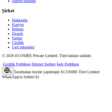
Sistem durumu
Şirket
Hakkında
Kariyer
İletişim
Destek
Şartlar
Gizlilik
Geri ödemeler
©
2026
ECOSIRE Private Limited. Tüm hakları saklıdır.
·
Gizlilik Politikası
·
Hizmet Şartları
·
İade Politikası
Tarafından özenle yapılmıştır
ECOSIRE Özel Limited
tr
WhatsApp'ta Sohbet Et