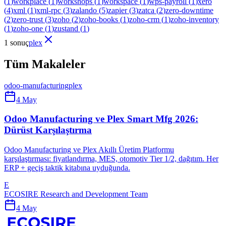
(
1
)
workplace
(
1
)
workshops
(
1
)
workspace
(
1
)
wps-payroll
(
1
)
xero
(
4
)
xml
(
1
)
xml-rpc
(
3
)
zalando
(
5
)
zapier
(
3
)
zatca
(
2
)
zero-downtime
(
2
)
zero-trust
(
3
)
zoho
(
2
)
zoho-books
(
1
)
zoho-crm
(
1
)
zoho-inventory
(
1
)
zoho-one
(
1
)
zustand
(
1
)
1 sonuç
plex
Tüm Makaleler
odoo-manufacturing
plex
4 May
Odoo Manufacturing ve Plex Smart Mfg 2026:
Dürüst Karşılaştırma
Odoo Manufacturing ve Plex Akıllı Üretim Platformu
karşılaştırması: fiyatlandırma, MES, otomotiv Tier 1/2, dağıtım. Her
ERP + geçiş taktik kitabına uyduğunda.
E
ECOSIRE Research and Development Team
4 May