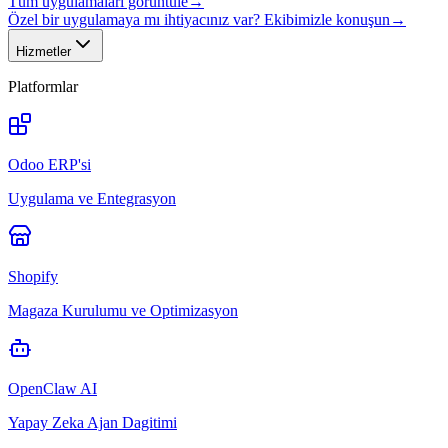
Tüm uygulamaları görüntüle
→
Özel bir uygulamaya mı ihtiyacınız var? Ekibimizle konuşun
→
Hizmetler
Platformlar
Odoo ERP'si
Uygulama ve Entegrasyon
Shopify
Magaza Kurulumu ve Optimizasyon
OpenClaw AI
Yapay Zeka Ajan Dagitimi