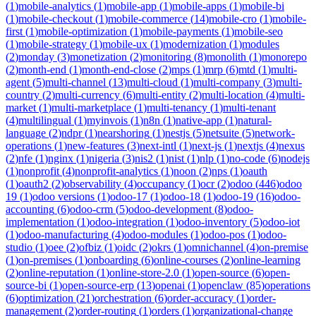
(
1
)
mobile-analytics
(
1
)
mobile-app
(
1
)
mobile-apps
(
1
)
mobile-bi
(
1
)
mobile-checkout
(
1
)
mobile-commerce
(
14
)
mobile-cro
(
1
)
mobile-
first
(
1
)
mobile-optimization
(
1
)
mobile-payments
(
1
)
mobile-seo
(
1
)
mobile-strategy
(
1
)
mobile-ux
(
1
)
modernization
(
1
)
modules
(
2
)
monday
(
3
)
monetization
(
2
)
monitoring
(
8
)
monolith
(
1
)
monorepo
(
2
)
month-end
(
1
)
month-end-close
(
2
)
mps
(
1
)
mrp
(
6
)
mtd
(
1
)
multi-
agent
(
5
)
multi-channel
(
13
)
multi-cloud
(
1
)
multi-company
(
3
)
multi-
country
(
2
)
multi-currency
(
6
)
multi-entity
(
2
)
multi-location
(
4
)
multi-
market
(
1
)
multi-marketplace
(
1
)
multi-tenancy
(
1
)
multi-tenant
(
4
)
multilingual
(
1
)
myinvois
(
1
)
n8n
(
1
)
native-app
(
1
)
natural-
language
(
2
)
ndpr
(
1
)
nearshoring
(
1
)
nestjs
(
5
)
netsuite
(
5
)
network-
operations
(
1
)
new-features
(
3
)
next-intl
(
1
)
next-js
(
1
)
nextjs
(
4
)
nexus
(
2
)
nfe
(
1
)
nginx
(
1
)
nigeria
(
3
)
nis2
(
1
)
nist
(
1
)
nlp
(
1
)
no-code
(
6
)
nodejs
(
1
)
nonprofit
(
4
)
nonprofit-analytics
(
1
)
noon
(
2
)
nps
(
1
)
oauth
(
1
)
oauth2
(
2
)
observability
(
4
)
occupancy
(
1
)
ocr
(
2
)
odoo
(
446
)
odoo
19
(
1
)
odoo versions
(
1
)
odoo-17
(
1
)
odoo-18
(
1
)
odoo-19
(
16
)
odoo-
accounting
(
6
)
odoo-crm
(
5
)
odoo-development
(
8
)
odoo-
implementation
(
1
)
odoo-integration
(
1
)
odoo-inventory
(
5
)
odoo-iot
(
1
)
odoo-manufacturing
(
4
)
odoo-modules
(
1
)
odoo-pos
(
1
)
odoo-
studio
(
1
)
oee
(
2
)
ofbiz
(
1
)
oidc
(
2
)
okrs
(
1
)
omnichannel
(
4
)
on-premise
(
1
)
on-premises
(
1
)
onboarding
(
6
)
online-courses
(
2
)
online-learning
(
2
)
online-reputation
(
1
)
online-store-2.0
(
1
)
open-source
(
6
)
open-
source-bi
(
1
)
open-source-erp
(
13
)
openai
(
1
)
openclaw
(
85
)
operations
(
6
)
optimization
(
21
)
orchestration
(
6
)
order-accuracy
(
1
)
order-
management
(
2
)
order-routing
(
1
)
orders
(
1
)
organizational-change