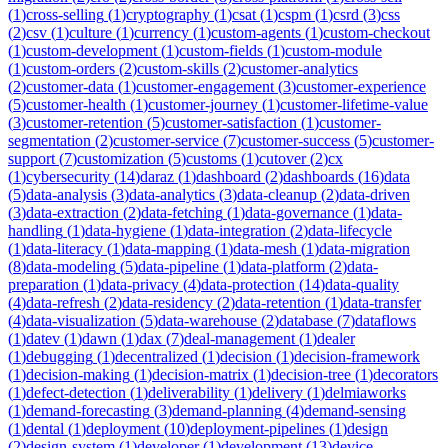
(
1
)
cross-selling
(
1
)
cryptography
(
1
)
csat
(
1
)
cspm
(
1
)
csrd
(
3
)
css
(
2
)
csv
(
1
)
culture
(
1
)
currency
(
1
)
custom-agents
(
1
)
custom-checkout
(
1
)
custom-development
(
1
)
custom-fields
(
1
)
custom-module
(
1
)
custom-orders
(
2
)
custom-skills
(
2
)
customer-analytics
(
2
)
customer-data
(
1
)
customer-engagement
(
3
)
customer-experience
(
5
)
customer-health
(
1
)
customer-journey
(
1
)
customer-lifetime-value
(
3
)
customer-retention
(
5
)
customer-satisfaction
(
1
)
customer-
segmentation
(
2
)
customer-service
(
7
)
customer-success
(
5
)
customer-
support
(
7
)
customization
(
5
)
customs
(
1
)
cutover
(
2
)
cx
(
1
)
cybersecurity
(
14
)
daraz
(
1
)
dashboard
(
2
)
dashboards
(
16
)
data
(
5
)
data-analysis
(
3
)
data-analytics
(
3
)
data-cleanup
(
2
)
data-driven
(
3
)
data-extraction
(
2
)
data-fetching
(
1
)
data-governance
(
1
)
data-
handling
(
1
)
data-hygiene
(
1
)
data-integration
(
2
)
data-lifecycle
(
1
)
data-literacy
(
1
)
data-mapping
(
1
)
data-mesh
(
1
)
data-migration
(
8
)
data-modeling
(
5
)
data-pipeline
(
1
)
data-platform
(
2
)
data-
preparation
(
1
)
data-privacy
(
4
)
data-protection
(
14
)
data-quality
(
4
)
data-refresh
(
2
)
data-residency
(
2
)
data-retention
(
1
)
data-transfer
(
4
)
data-visualization
(
5
)
data-warehouse
(
2
)
database
(
7
)
dataflows
(
1
)
datev
(
1
)
dawn
(
1
)
dax
(
7
)
deal-management
(
1
)
dealer
(
1
)
debugging
(
1
)
decentralized
(
1
)
decision
(
1
)
decision-framework
(
1
)
decision-making
(
1
)
decision-matrix
(
1
)
decision-tree
(
1
)
decorators
(
1
)
defect-detection
(
1
)
deliverability
(
1
)
delivery
(
1
)
delmiaworks
(
1
)
demand-forecasting
(
3
)
demand-planning
(
4
)
demand-sensing
(
1
)
dental
(
1
)
deployment
(
10
)
deployment-pipelines
(
1
)
design
(
2
)
design-system
(
1
)
developer
(
1
)
development
(
13
)
device-