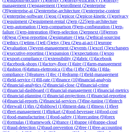
(
1
)
endpoint-security
(
1
)
energy
(
3
)
energy-efficiency
(
1
)
energy-
management
(
1
)
engagement
(
1
)
enrollment
(
2
)
enterprise
(
39
)
enterprise-ai
(
2
)
enterprise-architecture
(
1
)
enterprise-content
(
1
)
enterprise-software
(
1
)
eoq
(
1
)
epicor
(
2
)
epicor-kinetic
(
1
)
eprivacy
(
1
)
equipment
(
2
)
equipment-rental
(
2
)
erp
(
225
)
erp-architecture
(
1
)
erp-automation
(
1
)
erp-comparison
(
9
)
erp-configuration
(
1
)
erp-
failure
(
1
)
erp-integration
(
8
)
erp-selection
(
2
)
erpnext
(
18
)
errors
(
40
)
esg
(
5
)
esg-reporting
(
2
)
esignature
(
1
)
eta
(
2
)
ethical-sourcing
(
1
)
ethics
(
1
)
etims
(
1
)
etl
(
5
)
etsy
(
3
)
eu
(
2
)
eu-ai-act
(
1
)
europe
(
2
)
evaluation
(
3
)
event-management
(
2
)
events
(
1
)
excel
(
3
)
exchanges
(
1
)
executive-reporting
(
1
)
expansion
(
1
)
expectations
(
1
)
expo
(
1
)
export-compliance
(
1
)
extensibility
(
2
)
fabric
(
1
)
facebook
(
1
)
facebook-shops
(
1
)
factory-floor
(
1
)
faire
(
1
)
farm-management
(
1
)
fashion
(
6
)
fattura-elettronica
(
1
)
fba
(
1
)
fbr
(
2
)
fda
(
1
)
fda-
compliance
(
3
)
features
(
1
)
fec
(
1
)
fedramp
(
1
)
field-management
(
1
)
field-service
(
1
)
fill-rate
(
1
)
finance
(
10
)
financial-analysis
(
2
)
financial-analytics
(
2
)
financial-close
(
2
)
financial-crime
(
1
)
financial-dashboard
(
1
)
financial-management
(
1
)
financial-metrics
(
1
)
financial-planning
(
1
)
financial-projections
(
1
)
financial-reporting
(
4
)
financial-reports
(
2
)
financial-services
(
3
)
fine-tuning
(
1
)
fintech
(
3
)
firewall
(
1
)
firs
(
2
)
fishbowl
(
1
)
fitment-data
(
1
)
fitness
(
1
)
fleet
(
1
)
fleet-management
(
1
)
flipkart
(
2
)
food-beverage
(
4
)
food-cost
(
1
)
food-manufacturing
(
1
)
food-safety
(
1
)
forecasting
(
9
)
forex
(
1
)
formulas
(
1
)
framework
(
2
)
france
(
1
)
frappe
(
4
)
frappe-cloud
(
1
)
fraud-detection
(
2
)
fraud-prevention
(
2
)
free
(
1
)
free-accounting