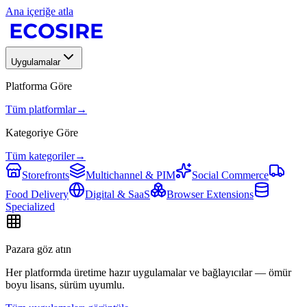
Ana içeriğe atla
Uygulamalar
Platforma Göre
Tüm platformlar
→
Kategoriye Göre
Tüm kategoriler
→
Storefronts
Multichannel & PIM
Social Commerce
Food Delivery
Digital & SaaS
Browser Extensions
Specialized
Pazara göz atın
Her platformda üretime hazır uygulamalar ve bağlayıcılar — ömür
boyu lisans, sürüm uyumlu.