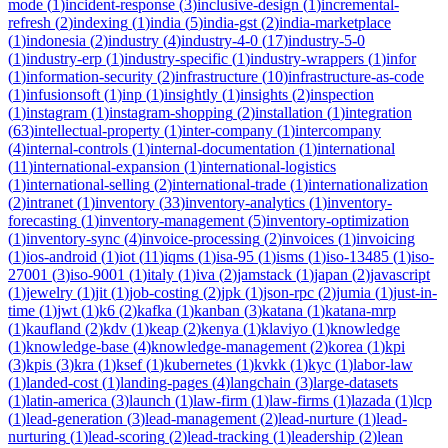
mode
(
1
)
incident-response
(
3
)
inclusive-design
(
1
)
incremental-
refresh
(
2
)
indexing
(
1
)
india
(
5
)
india-gst
(
2
)
india-marketplace
(
1
)
indonesia
(
2
)
industry
(
4
)
industry-4-0
(
17
)
industry-5-0
(
1
)
industry-erp
(
1
)
industry-specific
(
1
)
industry-wrappers
(
1
)
infor
(
1
)
information-security
(
2
)
infrastructure
(
10
)
infrastructure-as-code
(
1
)
infusionsoft
(
1
)
inp
(
1
)
insightly
(
1
)
insights
(
2
)
inspection
(
1
)
instagram
(
1
)
instagram-shopping
(
2
)
installation
(
1
)
integration
(
63
)
intellectual-property
(
1
)
inter-company
(
1
)
intercompany
(
4
)
internal-controls
(
1
)
internal-documentation
(
1
)
international
(
11
)
international-expansion
(
1
)
international-logistics
(
1
)
international-selling
(
2
)
international-trade
(
1
)
internationalization
(
2
)
intranet
(
1
)
inventory
(
33
)
inventory-analytics
(
1
)
inventory-
forecasting
(
1
)
inventory-management
(
5
)
inventory-optimization
(
1
)
inventory-sync
(
4
)
invoice-processing
(
2
)
invoices
(
1
)
invoicing
(
1
)
ios-android
(
1
)
iot
(
11
)
iqms
(
1
)
isa-95
(
1
)
isms
(
1
)
iso-13485
(
1
)
iso-
27001
(
3
)
iso-9001
(
1
)
italy
(
1
)
iva
(
2
)
jamstack
(
1
)
japan
(
2
)
javascript
(
1
)
jewelry
(
1
)
jit
(
1
)
job-costing
(
2
)
jpk
(
1
)
json-rpc
(
2
)
jumia
(
1
)
just-in-
time
(
1
)
jwt
(
1
)
k6
(
2
)
kafka
(
1
)
kanban
(
3
)
katana
(
1
)
katana-mrp
(
1
)
kaufland
(
2
)
kdv
(
1
)
keap
(
2
)
kenya
(
1
)
klaviyo
(
1
)
knowledge
(
1
)
knowledge-base
(
4
)
knowledge-management
(
2
)
korea
(
1
)
kpi
(
3
)
kpis
(
3
)
kra
(
1
)
ksef
(
1
)
kubernetes
(
1
)
kvkk
(
1
)
kyc
(
1
)
labor-law
(
1
)
landed-cost
(
1
)
landing-pages
(
4
)
langchain
(
3
)
large-datasets
(
1
)
latin-america
(
3
)
launch
(
1
)
law-firm
(
1
)
law-firms
(
1
)
lazada
(
1
)
lcp
(
1
)
lead-generation
(
3
)
lead-management
(
2
)
lead-nurture
(
1
)
lead-
nurturing
(
1
)
lead-scoring
(
2
)
lead-tracking
(
1
)
leadership
(
2
)
lean