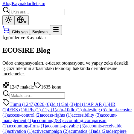
Blog
Kaynaklar
İletişim
tr
Giriş yap
Başlayın
İçgörüler ve Kaynaklar
ECOSIRE Blog
Odoo entegrasyonları, e-ticaret otomasyonu ve yapay zeka destekli
iş çözümlerinin arkasındaki teknoloji hakkında derinlemesine
incelemeler.
1247
makale
1635
konu
Tümü (1247)
2026
(
6
)
3d
(
1
)
3pl
(
3
)
4pl
(
1
)
AP-AR
(
1
)
HR
(
1
)
IFRS
(
1
)
KPIs
(
1
)
a11y
(
1
)
a2p-10dlc
(
1
)
ab-testing
(
5
)
about-ecosire
(
1
)
access-control
(
2
)
access-rights
(
1
)
accessibility
(
3
)
account-
management
(
1
)
accounting
(
83
)
accounting-comparison
(
1
)
accounting-firms
(
1
)
accounts-payable
(
3
)
accounts-receivable
(
1
)
activation
(
1
)
activecampaign
(
2
)
acumatica
(
1
)
ada
(
2
)
adempiere