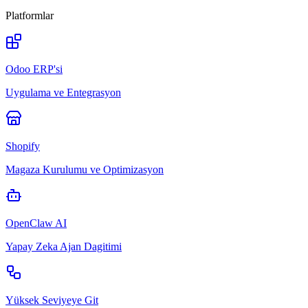
Platformlar
Odoo ERP'si
Uygulama ve Entegrasyon
Shopify
Magaza Kurulumu ve Optimizasyon
OpenClaw AI
Yapay Zeka Ajan Dagitimi
Yüksek Seviyeye Git