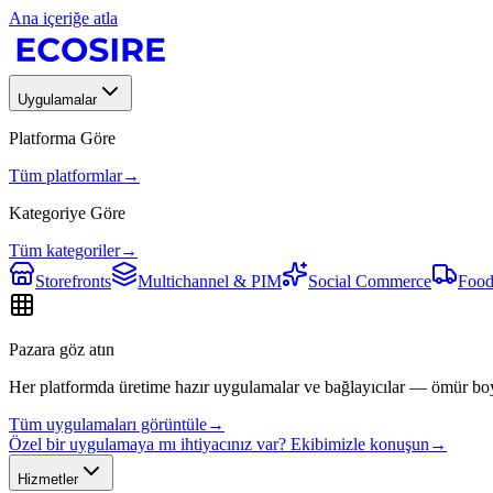
Ana içeriğe atla
Uygulamalar
Platforma Göre
Tüm platformlar
→
Kategoriye Göre
Tüm kategoriler
→
Storefronts
Multichannel & PIM
Social Commerce
Food
Pazara göz atın
Her platformda üretime hazır uygulamalar ve bağlayıcılar — ömür bo
Tüm uygulamaları görüntüle
→
Özel bir uygulamaya mı ihtiyacınız var? Ekibimizle konuşun
→
Hizmetler