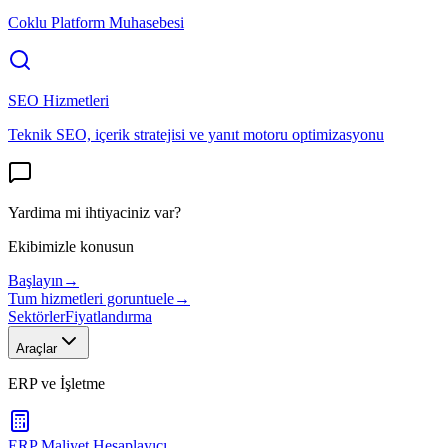
Coklu Platform Muhasebesi
SEO Hizmetleri
Teknik SEO, içerik stratejisi ve yanıt motoru optimizasyonu
Yardima mi ihtiyaciniz var?
Ekibimizle konusun
Başlayın
→
Tum hizmetleri goruntuele
→
Sektörler
Fiyatlandırma
Araçlar
ERP ve İşletme
ERP Maliyet Hesaplayıcı