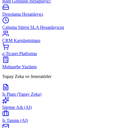
Bant Genişliği Hesaplayıcı
Depolama Hesaplayıcı
Çalışma Süresi SLA Hesaplayıcısı
CRM Karşılaştırması
e-Ticaret Platformu
Muhasebe Yazılımı
Yapay Zeka ve Jeneratörler
İş Planı (Yapay Zeka)
İşletme Adı (AI)
İş Tanımı (AI)