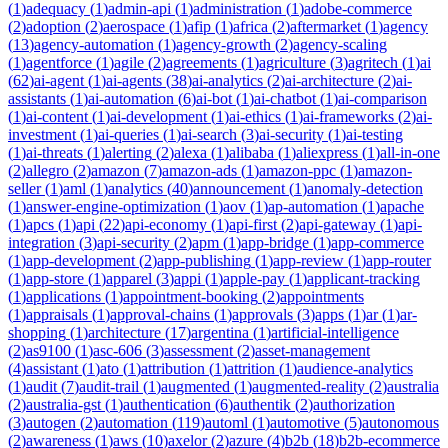
(
1
)
adequacy
(
1
)
admin-api
(
1
)
administration
(
1
)
adobe-commerce
(
2
)
adoption
(
2
)
aerospace
(
1
)
afip
(
1
)
africa
(
2
)
aftermarket
(
1
)
agency
(
13
)
agency-automation
(
1
)
agency-growth
(
2
)
agency-scaling
(
1
)
agentforce
(
1
)
agile
(
2
)
agreements
(
1
)
agriculture
(
3
)
agritech
(
1
)
ai
(
62
)
ai-agent
(
1
)
ai-agents
(
38
)
ai-analytics
(
2
)
ai-architecture
(
2
)
ai-
assistants
(
1
)
ai-automation
(
6
)
ai-bot
(
1
)
ai-chatbot
(
1
)
ai-comparison
(
1
)
ai-content
(
1
)
ai-development
(
1
)
ai-ethics
(
1
)
ai-frameworks
(
2
)
ai-
investment
(
1
)
ai-queries
(
1
)
ai-search
(
3
)
ai-security
(
1
)
ai-testing
(
1
)
ai-threats
(
1
)
alerting
(
2
)
alexa
(
1
)
alibaba
(
1
)
aliexpress
(
1
)
all-in-one
(
2
)
allegro
(
2
)
amazon
(
7
)
amazon-ads
(
1
)
amazon-ppc
(
1
)
amazon-
seller
(
1
)
aml
(
1
)
analytics
(
40
)
announcement
(
1
)
anomaly-detection
(
1
)
answer-engine-optimization
(
1
)
aov
(
1
)
ap-automation
(
1
)
apache
(
1
)
apcs
(
1
)
api
(
22
)
api-economy
(
1
)
api-first
(
2
)
api-gateway
(
1
)
api-
integration
(
3
)
api-security
(
2
)
apm
(
1
)
app-bridge
(
1
)
app-commerce
(
1
)
app-development
(
2
)
app-publishing
(
1
)
app-review
(
1
)
app-router
(
1
)
app-store
(
1
)
apparel
(
3
)
appi
(
1
)
apple-pay
(
1
)
applicant-tracking
(
1
)
applications
(
1
)
appointment-booking
(
2
)
appointments
(
1
)
appraisals
(
1
)
approval-chains
(
1
)
approvals
(
3
)
apps
(
1
)
ar
(
1
)
ar-
shopping
(
1
)
architecture
(
17
)
argentina
(
1
)
artificial-intelligence
(
2
)
as9100
(
1
)
asc-606
(
3
)
assessment
(
2
)
asset-management
(
4
)
assistant
(
1
)
ato
(
1
)
attribution
(
1
)
attrition
(
1
)
audience-analytics
(
1
)
audit
(
7
)
audit-trail
(
1
)
augmented
(
1
)
augmented-reality
(
2
)
australia
(
2
)
australia-gst
(
1
)
authentication
(
6
)
authentik
(
2
)
authorization
(
3
)
autogen
(
2
)
automation
(
119
)
automl
(
1
)
automotive
(
5
)
autonomous
(
2
)
awareness
(
1
)
aws
(
10
)
axelor
(
2
)
azure
(
4
)
b2b
(
18
)
b2b-ecommerce