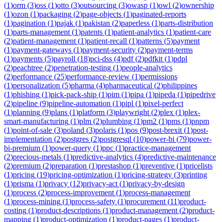
(
1
)
orm
(
3
)
oss
(
1
)
otto
(
3
)
outsourcing
(
3
)
owasp
(
1
)
owl
(
2
)
ownership
(
1
)
ozon
(
1
)
packaging
(
2
)
page-objects
(
1
)
paginated-reports
(
1
)
pagination
(
1
)
pajak
(
1
)
pakistan
(
2
)
paperless
(
1
)
parts-distribution
(
1
)
parts-management
(
1
)
patents
(
1
)
patient-analytics
(
1
)
patient-care
(
2
)
patient-management
(
1
)
patient-recall
(
1
)
patterns
(
5
)
payment
(
1
)
payment-gateways
(
1
)
payment-security
(
2
)
payment-terms
(
1
)
payments
(
5
)
payroll
(
18
)
pci-dss
(
4
)
pdf
(
2
)
pdfkit
(
1
)
pdpl
(
2
)
peachtree
(
2
)
penetration-testing
(
1
)
people-analytics
(
2
)
performance
(
25
)
performance-review
(
1
)
permissions
(
1
)
personalization
(
5
)
pharma
(
4
)
pharmaceutical
(
2
)
philippines
(
1
)
phishing
(
1
)
pick-pack-ship
(
1
)
pim
(
1
)
pipa
(
1
)
pipeda
(
1
)
pipedrive
(
2
)
pipeline
(
9
)
pipeline-automation
(
1
)
pipl
(
1
)
pixel-perfect
(
1
)
planning
(
9
)
plans
(
1
)
platform
(
3
)
playwright
(
2
)
plex
(
1
)
plex-
smart-manufacturing
(
1
)
plm
(
2
)
plumbing
(
1
)
pm2
(
1
)
pms
(
1
)
pnpm
(
1
)
point-of-sale
(
3
)
poland
(
3
)
polaris
(
1
)
pos
(
9
)
post-brexit
(
1
)
post-
implementation
(
2
)
postgres
(
2
)
postgresql
(
10
)
power-bi
(
79
)
power-
bi-premium
(
1
)
power-query
(
1
)
ppc
(
1
)
practice-management
(
2
)
precious-metals
(
1
)
predictive-analytics
(
4
)
predictive-maintenance
(
2
)
premium
(
2
)
preparation
(
1
)
prestashop
(
1
)
preventive
(
1
)
pricelists
(
1
)
pricing
(
19
)
pricing-optimization
(
1
)
pricing-strategy
(
3
)
printing
(
1
)
prisma
(
1
)
privacy
(
12
)
privacy-act
(
1
)
privacy-by-design
(
1
)
process
(
2
)
process-improvement
(
1
)
process-management
(
1
)
process-mining
(
1
)
process-safety
(
1
)
procurement
(
11
)
product-
costing
(
1
)
product-descriptions
(
1
)
product-management
(
2
)
product-
mapping
(
1
)
product-optimization
(
1
)
product-pages
(
1
)
product-