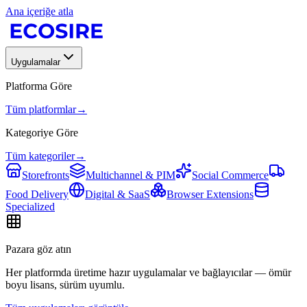
Ana içeriğe atla
Uygulamalar
Platforma Göre
Tüm platformlar
→
Kategoriye Göre
Tüm kategoriler
→
Storefronts
Multichannel & PIM
Social Commerce
Food Delivery
Digital & SaaS
Browser Extensions
Specialized
Pazara göz atın
Her platformda üretime hazır uygulamalar ve bağlayıcılar — ömür
boyu lisans, sürüm uyumlu.