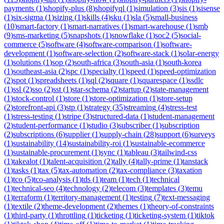
payments
(
1
)
shopify-plus
(
8
)
shopifyql
(
1
)
simulation
(
3
)
sis
(
1
)
sisense
(
1
)
six-sigma
(
1
)
sizing
(
1
)
skills
(
4
)
sku
(
1
)
sla
(
5
)
small-business
(
10
)
smart-factory
(
1
)
smart-narratives
(
1
)
smart-warehouse
(
1
)
smb
(
9
)
sms-marketing
(
5
)
snapshots
(
1
)
snowflake
(
1
)
soc2
(
5
)
social-
commerce
(
5
)
software
(
4
)
software-comparison
(
1
)
software-
development
(
1
)
software-selection
(
2
)
software-stack
(
1
)
solar-energy
(
1
)
solutions
(
1
)
sop
(
2
)
south-africa
(
3
)
south-asia
(
1
)
south-korea
(
1
)
southeast-asia
(
2
)
spc
(
1
)
specialty
(
1
)
speed
(
1
)
speed-optimization
(
2
)
spot
(
1
)
spreadsheets
(
1
)
sql
(
2
)
square
(
1
)
squarespace
(
1
)
ssdlc
(
1
)
ssl
(
2
)
sso
(
2
)
sst
(
1
)
star-schema
(
2
)
startup
(
2
)
state-management
(
1
)
stock-control
(
1
)
store
(
1
)
store-optimization
(
1
)
store-setup
(
2
)
storefront-api
(
3
)
stp
(
1
)
strategy
(
35
)
streaming
(
4
)
stress-test
(
1
)
stress-testing
(
1
)
stripe
(
3
)
structured-data
(
1
)
student-management
(
2
)
student-performance
(
1
)
studio
(
3
)
subscriber
(
1
)
subscription
(
2
)
subscriptions
(
6
)
supplier
(
1
)
supply-chain
(
28
)
support
(
6
)
surveys
(
1
)
sustainability
(
14
)
sustainability-roi
(
1
)
sustainable-ecommerce
(
1
)
sustainable-procurement
(
1
)
sync
(
1
)
tableau
(
3
)
tailwind-css
(
1
)
takealot
(
1
)
talent-acquisition
(
2
)
tally
(
4
)
tally-prime
(
1
)
tanstack
(
1
)
tasks
(
1
)
tax
(
5
)
tax-automation
(
2
)
tax-compliance
(
3
)
taxation
(
1
)
tco
(
5
)
tco-analysis
(
1
)
tds
(
1
)
team
(
1
)
tech
(
1
)
technical
(
1
)
technical-seo
(
4
)
technology
(
2
)
telecom
(
3
)
templates
(
3
)
temu
(
1
)
terraform
(
1
)
territory-management
(
1
)
testing
(
7
)
text-messaging
(
1
)
textile
(
2
)
theme-development
(
2
)
themes
(
1
)
theory-of-constraints
(
1
)
third-party
(
1
)
throttling
(
1
)
ticketing
(
1
)
ticketing-system
(
1
)
tiktok