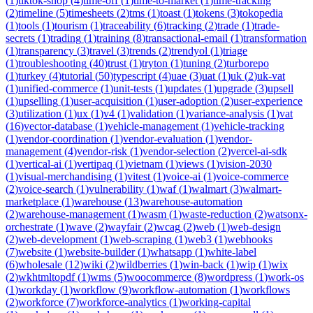
(
1
)
tiktok-shop
(
4
)
time-off
(
1
)
time-to-market
(
1
)
time-tracking
(
2
)
timeline
(
5
)
timesheets
(
2
)
tms
(
1
)
toast
(
1
)
tokens
(
3
)
tokopedia
(
1
)
tools
(
1
)
tourism
(
1
)
traceability
(
6
)
tracking
(
2
)
trade
(
1
)
trade-
secrets
(
1
)
trading
(
1
)
training
(
8
)
transactional-email
(
1
)
transformation
(
1
)
transparency
(
3
)
travel
(
3
)
trends
(
2
)
trendyol
(
1
)
triage
(
1
)
troubleshooting
(
40
)
trust
(
1
)
tryton
(
1
)
tuning
(
2
)
turborepo
(
1
)
turkey
(
4
)
tutorial
(
50
)
typescript
(
4
)
uae
(
3
)
uat
(
1
)
uk
(
2
)
uk-vat
(
1
)
unified-commerce
(
1
)
unit-tests
(
1
)
updates
(
1
)
upgrade
(
3
)
upsell
(
1
)
upselling
(
1
)
user-acquisition
(
1
)
user-adoption
(
2
)
user-experience
(
3
)
utilization
(
1
)
ux
(
1
)
v4
(
1
)
validation
(
1
)
variance-analysis
(
1
)
vat
(
16
)
vector-database
(
1
)
vehicle-management
(
1
)
vehicle-tracking
(
1
)
vendor-coordination
(
1
)
vendor-evaluation
(
1
)
vendor-
management
(
4
)
vendor-risk
(
1
)
vendor-selection
(
2
)
vercel-ai-sdk
(
1
)
vertical-ai
(
1
)
vertipaq
(
1
)
vietnam
(
1
)
views
(
1
)
vision-2030
(
1
)
visual-merchandising
(
1
)
vitest
(
1
)
voice-ai
(
1
)
voice-commerce
(
2
)
voice-search
(
1
)
vulnerability
(
1
)
waf
(
1
)
walmart
(
3
)
walmart-
marketplace
(
1
)
warehouse
(
13
)
warehouse-automation
(
2
)
warehouse-management
(
1
)
wasm
(
1
)
waste-reduction
(
2
)
watsonx-
orchestrate
(
1
)
wave
(
2
)
wayfair
(
2
)
wcag
(
2
)
web
(
1
)
web-design
(
2
)
web-development
(
1
)
web-scraping
(
1
)
web3
(
1
)
webhooks
(
7
)
website
(
1
)
website-builder
(
1
)
whatsapp
(
1
)
white-label
(
6
)
wholesale
(
12
)
wiki
(
2
)
wildberries
(
1
)
win-back
(
1
)
wip
(
1
)
wix
(
2
)
wkhtmltopdf
(
1
)
wms
(
5
)
woocommerce
(
8
)
wordpress
(
1
)
work-os
(
1
)
workday
(
1
)
workflow
(
9
)
workflow-automation
(
1
)
workflows
(
2
)
workforce
(
7
)
workforce-analytics
(
1
)
working-capital