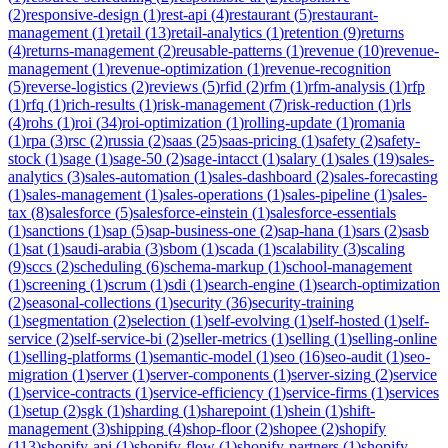
(
2
)
responsive-design
(
1
)
rest-api
(
4
)
restaurant
(
5
)
restaurant-
management
(
1
)
retail
(
13
)
retail-analytics
(
1
)
retention
(
9
)
returns
(
4
)
returns-management
(
2
)
reusable-patterns
(
1
)
revenue
(
10
)
revenue-
management
(
1
)
revenue-optimization
(
1
)
revenue-recognition
(
5
)
reverse-logistics
(
2
)
reviews
(
5
)
rfid
(
2
)
rfm
(
1
)
rfm-analysis
(
1
)
rfp
(
1
)
rfq
(
1
)
rich-results
(
1
)
risk-management
(
7
)
risk-reduction
(
1
)
rls
(
4
)
rohs
(
1
)
roi
(
34
)
roi-optimization
(
1
)
rolling-update
(
1
)
romania
(
1
)
rpa
(
3
)
rsc
(
2
)
russia
(
2
)
saas
(
25
)
saas-pricing
(
1
)
safety
(
2
)
safety-
stock
(
1
)
sage
(
1
)
sage-50
(
2
)
sage-intacct
(
1
)
salary
(
1
)
sales
(
19
)
sales-
analytics
(
3
)
sales-automation
(
1
)
sales-dashboard
(
2
)
sales-forecasting
(
1
)
sales-management
(
1
)
sales-operations
(
1
)
sales-pipeline
(
1
)
sales-
tax
(
8
)
salesforce
(
5
)
salesforce-einstein
(
1
)
salesforce-essentials
(
1
)
sanctions
(
1
)
sap
(
5
)
sap-business-one
(
2
)
sap-hana
(
1
)
sars
(
2
)
sasb
(
1
)
sat
(
1
)
saudi-arabia
(
3
)
sbom
(
1
)
scada
(
1
)
scalability
(
3
)
scaling
(
9
)
sccs
(
2
)
scheduling
(
6
)
schema-markup
(
1
)
school-management
(
1
)
screening
(
1
)
scrum
(
1
)
sdi
(
1
)
search-engine
(
1
)
search-optimization
(
2
)
seasonal-collections
(
1
)
security
(
36
)
security-training
(
1
)
segmentation
(
2
)
selection
(
1
)
self-evolving
(
1
)
self-hosted
(
1
)
self-
service
(
2
)
self-service-bi
(
2
)
seller-metrics
(
1
)
selling
(
1
)
selling-online
(
1
)
selling-platforms
(
1
)
semantic-model
(
1
)
seo
(
16
)
seo-audit
(
1
)
seo-
migration
(
1
)
server
(
1
)
server-components
(
1
)
server-sizing
(
2
)
service
(
1
)
service-contracts
(
1
)
service-efficiency
(
1
)
service-firms
(
1
)
services
(
1
)
setup
(
2
)
sgk
(
1
)
sharding
(
1
)
sharepoint
(
1
)
shein
(
1
)
shift-
management
(
3
)
shipping
(
4
)
shop-floor
(
2
)
shopee
(
2
)
shopify
(
113
)
shopify-api
(
1
)
shopify-flow
(
1
)
shopify-partners
(
1
)
shopify-