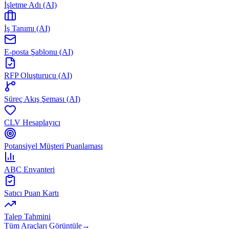
İşletme Adı (AI)
İş Tanımı (AI)
E-posta Şablonu (AI)
RFP Oluşturucu (AI)
Süreç Akış Şeması (AI)
CLV Hesaplayıcı
Potansiyel Müşteri Puanlaması
ABC Envanteri
Satıcı Puan Kartı
Talep Tahmini
Tüm Araçları Görüntüle
→