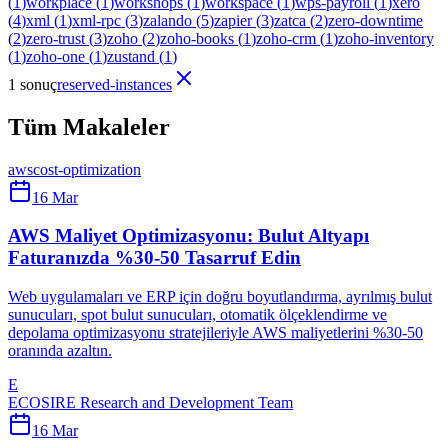
(
1
)
workplace
(
1
)
workshops
(
1
)
workspace
(
1
)
wps-payroll
(
1
)
xero
(
4
)
xml
(
1
)
xml-rpc
(
3
)
zalando
(
5
)
zapier
(
3
)
zatca
(
2
)
zero-downtime
(
2
)
zero-trust
(
3
)
zoho
(
2
)
zoho-books
(
1
)
zoho-crm
(
1
)
zoho-inventory
(
1
)
zoho-one
(
1
)
zustand
(
1
)
1 sonuç
reserved-instances
Tüm Makaleler
aws
cost-optimization
16 Mar
AWS Maliyet Optimizasyonu: Bulut Altyapı
Faturanızda %30-50 Tasarruf Edin
Web uygulamaları ve ERP için doğru boyutlandırma, ayrılmış bulut
sunucuları, spot bulut sunucuları, otomatik ölçeklendirme ve
depolama optimizasyonu stratejileriyle AWS maliyetlerini %30-50
oranında azaltın.
E
ECOSIRE Research and Development Team
16 Mar