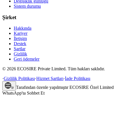
Değişiklik günlüğü
Sistem durumu
Şirket
Hakkında
Kariyer
İletişim
Destek
Şartlar
Gizlilik
Geri ödemeler
©
2026
ECOSIRE Private Limited. Tüm hakları saklıdır.
·
Gizlilik Politikası
·
Hizmet Şartları
·
İade Politikası
Tarafından özenle yapılmıştır
ECOSIRE Özel Limited
tr
WhatsApp'ta Sohbet Et