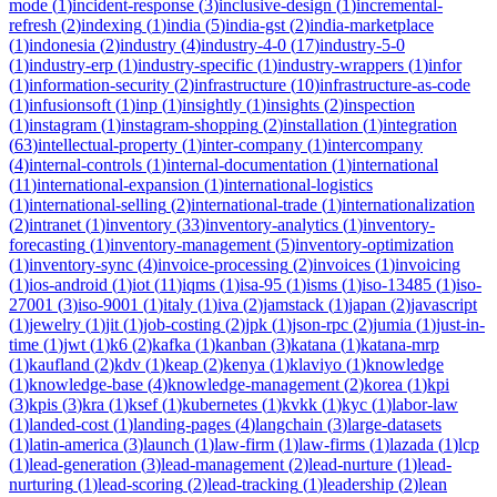
mode
(
1
)
incident-response
(
3
)
inclusive-design
(
1
)
incremental-
refresh
(
2
)
indexing
(
1
)
india
(
5
)
india-gst
(
2
)
india-marketplace
(
1
)
indonesia
(
2
)
industry
(
4
)
industry-4-0
(
17
)
industry-5-0
(
1
)
industry-erp
(
1
)
industry-specific
(
1
)
industry-wrappers
(
1
)
infor
(
1
)
information-security
(
2
)
infrastructure
(
10
)
infrastructure-as-code
(
1
)
infusionsoft
(
1
)
inp
(
1
)
insightly
(
1
)
insights
(
2
)
inspection
(
1
)
instagram
(
1
)
instagram-shopping
(
2
)
installation
(
1
)
integration
(
63
)
intellectual-property
(
1
)
inter-company
(
1
)
intercompany
(
4
)
internal-controls
(
1
)
internal-documentation
(
1
)
international
(
11
)
international-expansion
(
1
)
international-logistics
(
1
)
international-selling
(
2
)
international-trade
(
1
)
internationalization
(
2
)
intranet
(
1
)
inventory
(
33
)
inventory-analytics
(
1
)
inventory-
forecasting
(
1
)
inventory-management
(
5
)
inventory-optimization
(
1
)
inventory-sync
(
4
)
invoice-processing
(
2
)
invoices
(
1
)
invoicing
(
1
)
ios-android
(
1
)
iot
(
11
)
iqms
(
1
)
isa-95
(
1
)
isms
(
1
)
iso-13485
(
1
)
iso-
27001
(
3
)
iso-9001
(
1
)
italy
(
1
)
iva
(
2
)
jamstack
(
1
)
japan
(
2
)
javascript
(
1
)
jewelry
(
1
)
jit
(
1
)
job-costing
(
2
)
jpk
(
1
)
json-rpc
(
2
)
jumia
(
1
)
just-in-
time
(
1
)
jwt
(
1
)
k6
(
2
)
kafka
(
1
)
kanban
(
3
)
katana
(
1
)
katana-mrp
(
1
)
kaufland
(
2
)
kdv
(
1
)
keap
(
2
)
kenya
(
1
)
klaviyo
(
1
)
knowledge
(
1
)
knowledge-base
(
4
)
knowledge-management
(
2
)
korea
(
1
)
kpi
(
3
)
kpis
(
3
)
kra
(
1
)
ksef
(
1
)
kubernetes
(
1
)
kvkk
(
1
)
kyc
(
1
)
labor-law
(
1
)
landed-cost
(
1
)
landing-pages
(
4
)
langchain
(
3
)
large-datasets
(
1
)
latin-america
(
3
)
launch
(
1
)
law-firm
(
1
)
law-firms
(
1
)
lazada
(
1
)
lcp
(
1
)
lead-generation
(
3
)
lead-management
(
2
)
lead-nurture
(
1
)
lead-
nurturing
(
1
)
lead-scoring
(
2
)
lead-tracking
(
1
)
leadership
(
2
)
lean