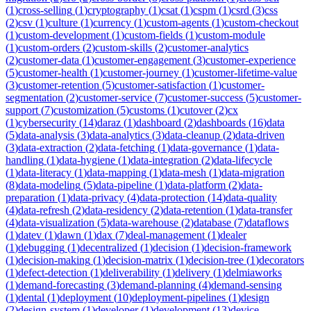
(
1
)
cross-selling
(
1
)
cryptography
(
1
)
csat
(
1
)
cspm
(
1
)
csrd
(
3
)
css
(
2
)
csv
(
1
)
culture
(
1
)
currency
(
1
)
custom-agents
(
1
)
custom-checkout
(
1
)
custom-development
(
1
)
custom-fields
(
1
)
custom-module
(
1
)
custom-orders
(
2
)
custom-skills
(
2
)
customer-analytics
(
2
)
customer-data
(
1
)
customer-engagement
(
3
)
customer-experience
(
5
)
customer-health
(
1
)
customer-journey
(
1
)
customer-lifetime-value
(
3
)
customer-retention
(
5
)
customer-satisfaction
(
1
)
customer-
segmentation
(
2
)
customer-service
(
7
)
customer-success
(
5
)
customer-
support
(
7
)
customization
(
5
)
customs
(
1
)
cutover
(
2
)
cx
(
1
)
cybersecurity
(
14
)
daraz
(
1
)
dashboard
(
2
)
dashboards
(
16
)
data
(
5
)
data-analysis
(
3
)
data-analytics
(
3
)
data-cleanup
(
2
)
data-driven
(
3
)
data-extraction
(
2
)
data-fetching
(
1
)
data-governance
(
1
)
data-
handling
(
1
)
data-hygiene
(
1
)
data-integration
(
2
)
data-lifecycle
(
1
)
data-literacy
(
1
)
data-mapping
(
1
)
data-mesh
(
1
)
data-migration
(
8
)
data-modeling
(
5
)
data-pipeline
(
1
)
data-platform
(
2
)
data-
preparation
(
1
)
data-privacy
(
4
)
data-protection
(
14
)
data-quality
(
4
)
data-refresh
(
2
)
data-residency
(
2
)
data-retention
(
1
)
data-transfer
(
4
)
data-visualization
(
5
)
data-warehouse
(
2
)
database
(
7
)
dataflows
(
1
)
datev
(
1
)
dawn
(
1
)
dax
(
7
)
deal-management
(
1
)
dealer
(
1
)
debugging
(
1
)
decentralized
(
1
)
decision
(
1
)
decision-framework
(
1
)
decision-making
(
1
)
decision-matrix
(
1
)
decision-tree
(
1
)
decorators
(
1
)
defect-detection
(
1
)
deliverability
(
1
)
delivery
(
1
)
delmiaworks
(
1
)
demand-forecasting
(
3
)
demand-planning
(
4
)
demand-sensing
(
1
)
dental
(
1
)
deployment
(
10
)
deployment-pipelines
(
1
)
design
(
2
)
design-system
(
1
)
developer
(
1
)
development
(
13
)
device-