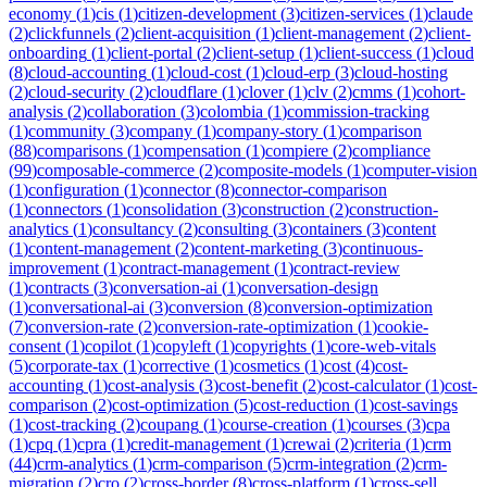
economy
(
1
)
cis
(
1
)
citizen-development
(
3
)
citizen-services
(
1
)
claude
(
2
)
clickfunnels
(
2
)
client-acquisition
(
1
)
client-management
(
2
)
client-
onboarding
(
1
)
client-portal
(
2
)
client-setup
(
1
)
client-success
(
1
)
cloud
(
8
)
cloud-accounting
(
1
)
cloud-cost
(
1
)
cloud-erp
(
3
)
cloud-hosting
(
2
)
cloud-security
(
2
)
cloudflare
(
1
)
clover
(
1
)
clv
(
2
)
cmms
(
1
)
cohort-
analysis
(
2
)
collaboration
(
3
)
colombia
(
1
)
commission-tracking
(
1
)
community
(
3
)
company
(
1
)
company-story
(
1
)
comparison
(
88
)
comparisons
(
1
)
compensation
(
1
)
compiere
(
2
)
compliance
(
99
)
composable-commerce
(
2
)
composite-models
(
1
)
computer-vision
(
1
)
configuration
(
1
)
connector
(
8
)
connector-comparison
(
1
)
connectors
(
1
)
consolidation
(
3
)
construction
(
2
)
construction-
analytics
(
1
)
consultancy
(
2
)
consulting
(
3
)
containers
(
3
)
content
(
1
)
content-management
(
2
)
content-marketing
(
3
)
continuous-
improvement
(
1
)
contract-management
(
1
)
contract-review
(
1
)
contracts
(
3
)
conversation-ai
(
1
)
conversation-design
(
1
)
conversational-ai
(
3
)
conversion
(
8
)
conversion-optimization
(
7
)
conversion-rate
(
2
)
conversion-rate-optimization
(
1
)
cookie-
consent
(
1
)
copilot
(
1
)
copyleft
(
1
)
copyrights
(
1
)
core-web-vitals
(
5
)
corporate-tax
(
1
)
corrective
(
1
)
cosmetics
(
1
)
cost
(
4
)
cost-
accounting
(
1
)
cost-analysis
(
3
)
cost-benefit
(
2
)
cost-calculator
(
1
)
cost-
comparison
(
2
)
cost-optimization
(
5
)
cost-reduction
(
1
)
cost-savings
(
1
)
cost-tracking
(
2
)
coupang
(
1
)
course-creation
(
1
)
courses
(
3
)
cpa
(
1
)
cpq
(
1
)
cpra
(
1
)
credit-management
(
1
)
crewai
(
2
)
criteria
(
1
)
crm
(
44
)
crm-analytics
(
1
)
crm-comparison
(
5
)
crm-integration
(
2
)
crm-
migration
(
2
)
cro
(
2
)
cross-border
(
8
)
cross-platform
(
1
)
cross-sell