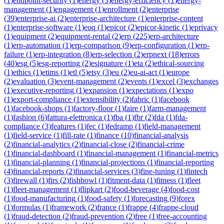
(
1
)
endpoint-security
(
1
)
energy
(
3
)
energy-efficiency
(
1
)
energy-
management
(
1
)
engagement
(
1
)
enrollment
(
2
)
enterprise
(
39
)
enterprise-ai
(
2
)
enterprise-architecture
(
1
)
enterprise-content
(
1
)
enterprise-software
(
1
)
eoq
(
1
)
epicor
(
2
)
epicor-kinetic
(
1
)
eprivacy
(
1
)
equipment
(
2
)
equipment-rental
(
2
)
erp
(
225
)
erp-architecture
(
1
)
erp-automation
(
1
)
erp-comparison
(
9
)
erp-configuration
(
1
)
erp-
failure
(
1
)
erp-integration
(
8
)
erp-selection
(
2
)
erpnext
(
18
)
errors
(
40
)
esg
(
5
)
esg-reporting
(
2
)
esignature
(
1
)
eta
(
2
)
ethical-sourcing
(
1
)
ethics
(
1
)
etims
(
1
)
etl
(
5
)
etsy
(
3
)
eu
(
2
)
eu-ai-act
(
1
)
europe
(
2
)
evaluation
(
3
)
event-management
(
2
)
events
(
1
)
excel
(
3
)
exchanges
(
1
)
executive-reporting
(
1
)
expansion
(
1
)
expectations
(
1
)
expo
(
1
)
export-compliance
(
1
)
extensibility
(
2
)
fabric
(
1
)
facebook
(
1
)
facebook-shops
(
1
)
factory-floor
(
1
)
faire
(
1
)
farm-management
(
1
)
fashion
(
6
)
fattura-elettronica
(
1
)
fba
(
1
)
fbr
(
2
)
fda
(
1
)
fda-
compliance
(
3
)
features
(
1
)
fec
(
1
)
fedramp
(
1
)
field-management
(
1
)
field-service
(
1
)
fill-rate
(
1
)
finance
(
10
)
financial-analysis
(
2
)
financial-analytics
(
2
)
financial-close
(
2
)
financial-crime
(
1
)
financial-dashboard
(
1
)
financial-management
(
1
)
financial-metrics
(
1
)
financial-planning
(
1
)
financial-projections
(
1
)
financial-reporting
(
4
)
financial-reports
(
2
)
financial-services
(
3
)
fine-tuning
(
1
)
fintech
(
3
)
firewall
(
1
)
firs
(
2
)
fishbowl
(
1
)
fitment-data
(
1
)
fitness
(
1
)
fleet
(
1
)
fleet-management
(
1
)
flipkart
(
2
)
food-beverage
(
4
)
food-cost
(
1
)
food-manufacturing
(
1
)
food-safety
(
1
)
forecasting
(
9
)
forex
(
1
)
formulas
(
1
)
framework
(
2
)
france
(
1
)
frappe
(
4
)
frappe-cloud
(
1
)
fraud-detection
(
2
)
fraud-prevention
(
2
)
free
(
1
)
free-accounting