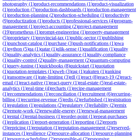
photography
(
1
)
product-recommendations
(
1
)
product-visualization
(
1
)
production
(
7
)
production-dashboards
(
1
)
production-management
(
1
)
production-planning
(
2
)
production-scheduling
(
1
)
productivity
(
9
)
productization
(
1
)
products
(
1
)
professional-services
(
4
)
program-
management
(
1
)
project-accounting
(
2
)
project-management
(
19
)
prometheus
(
1
)
prompt-engineering
(
1
)
property-management
(
5
)
proprietary
(
1
)
provincial-tax
(
1
)
public-sector
(
1
)
publishing
(
1
)
punchout-catalog
(
1
)
purchase
(
3
)
push-notifications
(
1
)
pwa
(
1
)
python
(
5
)
qa
(
1
)
qatar
(
1
)
qlik-sense
(
1
)
qualification
(
1
)
quality
(
3
)
quality-analytics
(
1
)
quality-assurance
(
1
)
quality-compliance
(
1
)
quality-control
(
2
)
quality-management
(
2
)
quantum-computing
(
1
)
query-tuning
(
1
)
quickbooks
(
8
)
quickstart
(
1
)
quotation
(
1
)
quotation-templates
(
1
)
qweb
(
3
)
rag
(
1
)
rakuten
(
1
)
ranking
(
1
)
ransomware
(
1
)
rate-limiting
(
3
)
rdl
(
1
)
react
(
8
)
react-19
(
2
)
react-
email
(
1
)
react-native
(
1
)
react-query
(
1
)
real-estate
(
5
)
real-estate-
analytics
(
1
)
real-time
(
4
)
recharts
(
1
)
recipe-management
(
1
)
recommendations
(
1
)
reconciliation
(
1
)
recruitment
(
6
)
recurring-
billing
(
1
)
recurring-revenue
(
5
)
redis
(
2
)
refurbished
(
1
)
registration
(
1
)
regulation
(
1
)
regulations
(
2
)
regulatory
(
3
)
reliability
(
2
)
remix
(
2
)
remote-work
(
2
)
renewable-energy
(
1
)
renewal-management
(
1
)
rental
(
3
)
rental-business
(
1
)
reorder-point
(
1
)
repeat-purchases
(
1
)
replication
(
1
)
report-generation
(
1
)
reporting
(
12
)
reports
(
3
)
repricing
(
1
)
reputation
(
1
)
reputation-management
(
2
)
reserved-
instances
(
1
)
resilience
(
2
)
resource-allocation
(
1
)
resource-planning
(
1
)
resource-scheduling
(
2
)
responsible-ai
(
2
)
responsive