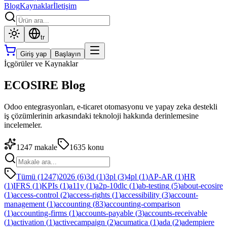
Blog
Kaynaklar
İletişim
tr
Giriş yap
Başlayın
İçgörüler ve Kaynaklar
ECOSIRE Blog
Odoo entegrasyonları, e-ticaret otomasyonu ve yapay zeka destekli
iş çözümlerinin arkasındaki teknoloji hakkında derinlemesine
incelemeler.
1247
makale
1635
konu
Tümü (1247)
2026
(
6
)
3d
(
1
)
3pl
(
3
)
4pl
(
1
)
AP-AR
(
1
)
HR
(
1
)
IFRS
(
1
)
KPIs
(
1
)
a11y
(
1
)
a2p-10dlc
(
1
)
ab-testing
(
5
)
about-ecosire
(
1
)
access-control
(
2
)
access-rights
(
1
)
accessibility
(
3
)
account-
management
(
1
)
accounting
(
83
)
accounting-comparison
(
1
)
accounting-firms
(
1
)
accounts-payable
(
3
)
accounts-receivable
(
1
)
activation
(
1
)
activecampaign
(
2
)
acumatica
(
1
)
ada
(
2
)
adempiere