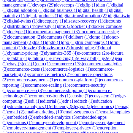
management
(
1
)
devops
(
29
)
devsecops
(
1
)
dgfip
(
1
)
dian
(
1
)
digital
(
1
)
digital-adoption
(
1
)
digital-business
(
1
)
digital-health
(
1
)
digital-
maturity
(
1
)
digital-products
(
1
)
digital-transformation
(
22
)
digital-twin
(
2
)
digital-twins
(
1
)
directquery
(
1
)
disaster-recovery
(
1
)
discounts
(
2
)
distribution
(
4
)
diversity
(
1
)
dms
(
2
)
docker
(
3
)
docker-compose
(
1
)
doctype
(
1
)
document-management
(
3
)
document-processing
(
2
)
documentation
(
2
)
documents
(
4
)
dolibarr
(
1
)
domo
(
1
)
donor-
management
(
2
)
dpa
(
1
)
dpdp
(
1
)
dpo
(
1
)
drip-campaigns
(
1
)
drip-
content
(
1
)
drizzle
(
3
)
drizzle-orm
(
2
)
dropshipping
(
3
)
dubai
(
1
)
dynamic-pricing
(
3
)
dynamics-365
(
4
)
e-commerce
(
2
)
e-factura
(
1
)
e-faktur
(
1
)
e-fatura
(
1
)
e-invoicing
(
5
)
e-way-bill
(
1
)
e2e
(
2
)
eaa
(
1
)
ebay
(
3
)
ec2
(
1
)
ecm
(
1
)
ecommerce
(
178
)
ecommerce-analytics
(
3
)
ecommerce-costs
(
1
)
ecommerce-logistics
(
1
)
ecommerce-
marketing
(
2
)
ecommerce-metrics
(
2
)
ecommerce-operations
(
2
)
ecommerce-payments
(
1
)
ecommerce-platform
(
2
)
ecommerce-
reporting
(
1
)
ecommerce-scaling
(
1
)
ecommerce-security
(
1
)
ecommerce-seo
(
3
)
ecommerce-shipping
(
1
)
ecommerce-
technology
(
1
)
ecommerce-trends
(
1
)
ecosire
(
7
)
ecosystem
(
1
)
edge-
computing
(
2
)
edi
(
1
)
editorial
(
1
)
edr
(
1
)
edtech
(
1
)
education
(
4
)
education-analytics
(
1
)
efficiency
(
8
)
egypt
(
2
)
electronics
(
1
)
emag
(
1
)
email
(
2
)
email-marketing
(
10
)
email-sequences
(
1
)
email-templates
(
1
)
embedded
(
2
)
embedded-analytics
(
5
)
embedded-apps
(
1
)
emissions
(
1
)
employee-development
(
1
)
employee-engagement
(
1
)
employee-management
(
3
)
employee-privacy
(
1
)
encryption