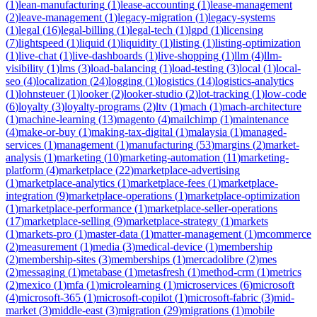
(
1
)
lean-manufacturing
(
1
)
lease-accounting
(
1
)
lease-management
(
2
)
leave-management
(
1
)
legacy-migration
(
1
)
legacy-systems
(
1
)
legal
(
16
)
legal-billing
(
1
)
legal-tech
(
1
)
lgpd
(
1
)
licensing
(
7
)
lightspeed
(
1
)
liquid
(
1
)
liquidity
(
1
)
listing
(
1
)
listing-optimization
(
1
)
live-chat
(
1
)
live-dashboards
(
1
)
live-shopping
(
1
)
llm
(
4
)
llm-
visibility
(
1
)
lms
(
3
)
load-balancing
(
1
)
load-testing
(
3
)
local
(
1
)
local-
seo
(
4
)
localization
(
24
)
logging
(
1
)
logistics
(
14
)
logistics-analytics
(
1
)
lohnsteuer
(
1
)
looker
(
2
)
looker-studio
(
2
)
lot-tracking
(
1
)
low-code
(
6
)
loyalty
(
3
)
loyalty-programs
(
2
)
ltv
(
1
)
mach
(
1
)
mach-architecture
(
1
)
machine-learning
(
13
)
magento
(
4
)
mailchimp
(
1
)
maintenance
(
4
)
make-or-buy
(
1
)
making-tax-digital
(
1
)
malaysia
(
1
)
managed-
services
(
1
)
management
(
1
)
manufacturing
(
53
)
margins
(
2
)
market-
analysis
(
1
)
marketing
(
10
)
marketing-automation
(
11
)
marketing-
platform
(
4
)
marketplace
(
22
)
marketplace-advertising
(
1
)
marketplace-analytics
(
1
)
marketplace-fees
(
1
)
marketplace-
integration
(
9
)
marketplace-operations
(
1
)
marketplace-optimization
(
1
)
marketplace-performance
(
1
)
marketplace-seller-operations
(
17
)
marketplace-selling
(
9
)
marketplace-strategy
(
1
)
markets
(
1
)
markets-pro
(
1
)
master-data
(
1
)
matter-management
(
1
)
mcommerce
(
2
)
measurement
(
1
)
media
(
3
)
medical-device
(
1
)
membership
(
2
)
membership-sites
(
3
)
memberships
(
1
)
mercadolibre
(
2
)
mes
(
2
)
messaging
(
1
)
metabase
(
1
)
metasfresh
(
1
)
method-crm
(
1
)
metrics
(
2
)
mexico
(
1
)
mfa
(
1
)
microlearning
(
1
)
microservices
(
6
)
microsoft
(
4
)
microsoft-365
(
1
)
microsoft-copilot
(
1
)
microsoft-fabric
(
3
)
mid-
market
(
3
)
middle-east
(
3
)
migration
(
29
)
migrations
(
1
)
mobile