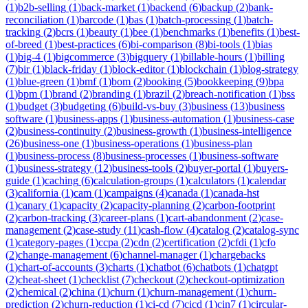
(
1
)
b2b-selling
(
1
)
back-market
(
1
)
backend
(
6
)
backup
(
2
)
bank-
reconciliation
(
1
)
barcode
(
1
)
bas
(
1
)
batch-processing
(
1
)
batch-
tracking
(
2
)
bcrs
(
1
)
beauty
(
1
)
bee
(
1
)
benchmarks
(
1
)
benefits
(
1
)
best-
of-breed
(
1
)
best-practices
(
6
)
bi-comparison
(
8
)
bi-tools
(
1
)
bias
(
1
)
big-4
(
1
)
bigcommerce
(
3
)
bigquery
(
1
)
billable-hours
(
1
)
billing
(
7
)
bir
(
1
)
black-friday
(
1
)
block-editor
(
1
)
blockchain
(
1
)
blog-strategy
(
1
)
blue-green
(
1
)
bmf
(
1
)
bom
(
2
)
booking
(
5
)
bookkeeping
(
9
)
bpa
(
1
)
bpm
(
1
)
brand
(
2
)
branding
(
1
)
brazil
(
2
)
breach-notification
(
1
)
bss
(
1
)
budget
(
3
)
budgeting
(
6
)
build-vs-buy
(
3
)
business
(
13
)
business
software
(
1
)
business-apps
(
1
)
business-automation
(
1
)
business-case
(
2
)
business-continuity
(
2
)
business-growth
(
1
)
business-intelligence
(
26
)
business-one
(
1
)
business-operations
(
1
)
business-plan
(
1
)
business-process
(
8
)
business-processes
(
1
)
business-software
(
1
)
business-strategy
(
12
)
business-tools
(
2
)
buyer-portal
(
1
)
buyers-
guide
(
1
)
caching
(
6
)
calculation-groups
(
1
)
calculators
(
1
)
calendar
(
3
)
california
(
1
)
cam
(
1
)
campaigns
(
4
)
canada
(
1
)
canada-hst
(
1
)
canary
(
1
)
capacity
(
2
)
capacity-planning
(
2
)
carbon-footprint
(
2
)
carbon-tracking
(
3
)
career-plans
(
1
)
cart-abandonment
(
2
)
case-
management
(
2
)
case-study
(
11
)
cash-flow
(
4
)
catalog
(
2
)
catalog-sync
(
1
)
category-pages
(
1
)
ccpa
(
2
)
cdn
(
2
)
certification
(
2
)
cfdi
(
1
)
cfo
(
2
)
change-management
(
6
)
channel-manager
(
1
)
chargebacks
(
1
)
chart-of-accounts
(
3
)
charts
(
1
)
chatbot
(
6
)
chatbots
(
1
)
chatgpt
(
2
)
cheat-sheet
(
1
)
checklist
(
7
)
checkout
(
2
)
checkout-optimization
(
2
)
chemical
(
2
)
china
(
1
)
churn
(
1
)
churn-management
(
1
)
churn-
prediction
(
2
)
churn-reduction
(
1
)
ci-cd
(
7
)
cicd
(
1
)
cin7
(
1
)
circular-