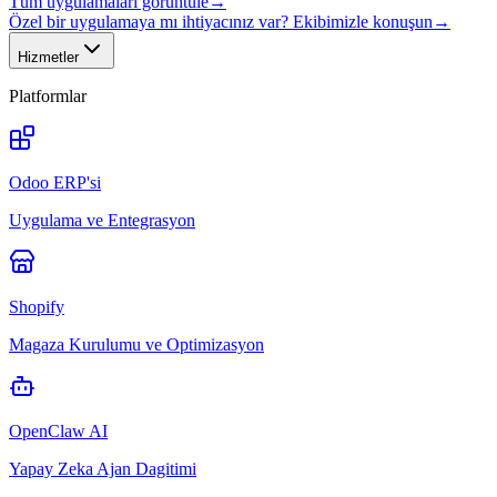
Tüm uygulamaları görüntüle
→
Özel bir uygulamaya mı ihtiyacınız var? Ekibimizle konuşun
→
Hizmetler
Platformlar
Odoo ERP'si
Uygulama ve Entegrasyon
Shopify
Magaza Kurulumu ve Optimizasyon
OpenClaw AI
Yapay Zeka Ajan Dagitimi