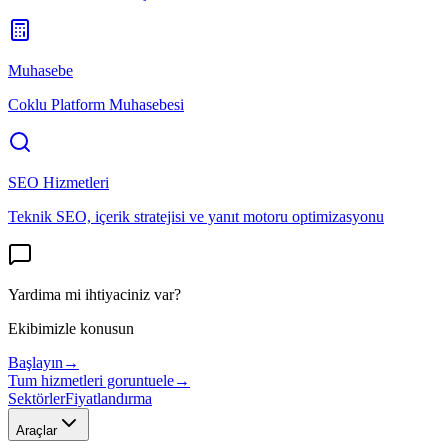
Muhasebe
Coklu Platform Muhasebesi
SEO Hizmetleri
Teknik SEO, içerik stratejisi ve yanıt motoru optimizasyonu
Yardima mi ihtiyaciniz var?
Ekibimizle konusun
Başlayın
→
Tum hizmetleri goruntuele
→
Sektörler
Fiyatlandırma
Araçlar