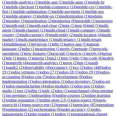
(
1
)
mobile-analytics
(
1
)
mobile-app
(
1
)
mobile-apps
(
1
)
mobile-bi
(
1
)
mobile-checkout
(
1
)
mobile-commerce
(
14
)
mobile-cro
(
1
)
mobile-
first
(
1
)
mobile-optimization
(
1
)
mobile-payments
(
1
)
mobile-seo
(
1
)
mobile-strategy
(
1
)
mobile-ux
(
1
)
modernization
(
1
)
modules
(
2
)
monday
(
3
)
monetization
(
2
)
monitoring
(
8
)
monolith
(
1
)
monorepo
(
2
)
month-end
(
1
)
month-end-close
(
2
)
mps
(
1
)
mrp
(
6
)
mtd
(
1
)
multi-
agent
(
5
)
multi-channel
(
13
)
multi-cloud
(
1
)
multi-company
(
3
)
multi-
country
(
2
)
multi-currency
(
6
)
multi-entity
(
2
)
multi-location
(
4
)
multi-
market
(
1
)
multi-marketplace
(
1
)
multi-tenancy
(
1
)
multi-tenant
(
4
)
multilingual
(
1
)
myinvois
(
1
)
n8n
(
1
)
native-app
(
1
)
natural-
language
(
2
)
ndpr
(
1
)
nearshoring
(
1
)
nestjs
(
5
)
netsuite
(
5
)
network-
operations
(
1
)
new-features
(
3
)
next-intl
(
1
)
next-js
(
1
)
nextjs
(
4
)
nexus
(
2
)
nfe
(
1
)
nginx
(
1
)
nigeria
(
3
)
nis2
(
1
)
nist
(
1
)
nlp
(
1
)
no-code
(
6
)
nodejs
(
1
)
nonprofit
(
4
)
nonprofit-analytics
(
1
)
noon
(
2
)
nps
(
1
)
oauth
(
1
)
oauth2
(
2
)
observability
(
4
)
occupancy
(
1
)
ocr
(
2
)
odoo
(
446
)
odoo
19
(
1
)
odoo versions
(
1
)
odoo-17
(
1
)
odoo-18
(
1
)
odoo-19
(
16
)
odoo-
accounting
(
6
)
odoo-crm
(
5
)
odoo-development
(
8
)
odoo-
implementation
(
1
)
odoo-integration
(
1
)
odoo-inventory
(
5
)
odoo-iot
(
1
)
odoo-manufacturing
(
4
)
odoo-modules
(
1
)
odoo-pos
(
1
)
odoo-
studio
(
1
)
oee
(
2
)
ofbiz
(
1
)
oidc
(
2
)
okrs
(
1
)
omnichannel
(
4
)
on-premise
(
1
)
on-premises
(
1
)
onboarding
(
6
)
online-courses
(
2
)
online-learning
(
2
)
online-reputation
(
1
)
online-store-2.0
(
1
)
open-source
(
6
)
open-
source-bi
(
1
)
open-source-erp
(
13
)
openai
(
1
)
openclaw
(
85
)
operations
(
6
)
optimization
(
21
)
orchestration
(
6
)
order-accuracy
(
1
)
order-
management
(
2
)
order-routing
(
1
)
orders
(
1
)
organizational-change