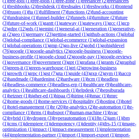
(
1
)
free-tool
(
1
)
free-tools
(
1
)
free-zone
(
1
)
freelancer
(
2
)
freelancers
(
1
)
freshbooks
(
2
)
freshdesk
(
1
)
freshsales
(
1
)
freshworks
(
1
)
frontend
(
3
)
fruugo
(
1
)
fta
(
1
)
fulfillment
(
7
)
functions
(
2
)
fund-accounting
(
2
)
fundraising
(
1
)
funnel-builder
(
2
)
funnels
(
4
)
furniture
(
2
)
future
(
3
)
future-of-work
(
1
)
gantt
(
1
)
gateway
(
1
)
gateways
(
1
)
gcc
(
1
)
gcp
(
2
)
gdpr
(
12
)
gds
(
1
)
gemini
(
1
)
general-ai
(
1
)
generation
(
1
)
generative-
ai
(
2
)
geo
(
1
)
germany
(
23
)
getting-started
(
1
)
github-actions
(
3
)
global
(
3
)
global-compliance
(
1
)
global-ecommerce
(
1
)
global-expansion
(
1
)
global-operations
(
1
)
gmp
(
2
)
go-live
(
2
)
gobd
(
1
)
gohighlevel
(
76
)
google
(
1
)
google-analytics
(
2
)
google-business
(
1
)
google-
business-profile
(
1
)
google-cloud
(
2
)
google-pay
(
1
)
google-reviews
(
1
)
governance
(
8
)
government
(
3
)
gpt
(
1
)
grafana
(
1
)
grants
(
2
)
graphql
(
3
)
green-it
(
1
)
green-warehouse
(
1
)
gri
(
2
)
growing-business
(
1
)
growth
(
1
)
grpc
(
1
)
gst
(
7
)
gta
(
1
)
guide
(
43
)
gxp
(
2
)
gym
(
1
)
haccp
(
2
)
handmade
(
3
)
hardening
(
2
)
hardware
(
1
)
hcm
(
1
)
headless
(
4
)
headless-commerce
(
3
)
headless-erp
(
1
)
healthcare
(
9
)
healthcare-
analytics
(
1
)
healthcare-dashboards
(
1
)
helpdesk
(
7
)
hepsiburada
(
1
)
hetzner
(
1
)
higher-ed
(
1
)
hipaa
(
5
)
hiring
(
4
)
hmac
(
1
)
hmrc
(
2
)
home-goods
(
1
)
home-services
(
1
)
hospitality
(
5
)
hosting
(
3
)
hotel
(
1
)
hotel-management
(
1
)
hr
(
20
)
hr-analytics
(
2
)
hr-automation
(
1
)
hr-
compliance
(
1
)
hrms
(
1
)
hubspot
(
7
)
human-machine
(
1
)
hvac
(
2
)
hybrid
(
1
)
hydrogen
(
3
)
hyperautomation
(
1
)
i18n
(
2
)
iam
(
1
)
ibm
(
1
)
icms
(
1
)
idempiere
(
1
)
idempotency
(
1
)
identity
(
4
)
ifrs-15
(
1
)
image-
optimization
(
1
)
impact
(
1
)
impact-measurement
(
1
)
implementation
(
44
)
implementation-partner
(
1
)
import
(
1
)
import-export
(
1
)
import-