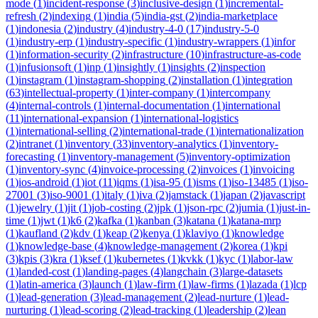
mode
(
1
)
incident-response
(
3
)
inclusive-design
(
1
)
incremental-
refresh
(
2
)
indexing
(
1
)
india
(
5
)
india-gst
(
2
)
india-marketplace
(
1
)
indonesia
(
2
)
industry
(
4
)
industry-4-0
(
17
)
industry-5-0
(
1
)
industry-erp
(
1
)
industry-specific
(
1
)
industry-wrappers
(
1
)
infor
(
1
)
information-security
(
2
)
infrastructure
(
10
)
infrastructure-as-code
(
1
)
infusionsoft
(
1
)
inp
(
1
)
insightly
(
1
)
insights
(
2
)
inspection
(
1
)
instagram
(
1
)
instagram-shopping
(
2
)
installation
(
1
)
integration
(
63
)
intellectual-property
(
1
)
inter-company
(
1
)
intercompany
(
4
)
internal-controls
(
1
)
internal-documentation
(
1
)
international
(
11
)
international-expansion
(
1
)
international-logistics
(
1
)
international-selling
(
2
)
international-trade
(
1
)
internationalization
(
2
)
intranet
(
1
)
inventory
(
33
)
inventory-analytics
(
1
)
inventory-
forecasting
(
1
)
inventory-management
(
5
)
inventory-optimization
(
1
)
inventory-sync
(
4
)
invoice-processing
(
2
)
invoices
(
1
)
invoicing
(
1
)
ios-android
(
1
)
iot
(
11
)
iqms
(
1
)
isa-95
(
1
)
isms
(
1
)
iso-13485
(
1
)
iso-
27001
(
3
)
iso-9001
(
1
)
italy
(
1
)
iva
(
2
)
jamstack
(
1
)
japan
(
2
)
javascript
(
1
)
jewelry
(
1
)
jit
(
1
)
job-costing
(
2
)
jpk
(
1
)
json-rpc
(
2
)
jumia
(
1
)
just-in-
time
(
1
)
jwt
(
1
)
k6
(
2
)
kafka
(
1
)
kanban
(
3
)
katana
(
1
)
katana-mrp
(
1
)
kaufland
(
2
)
kdv
(
1
)
keap
(
2
)
kenya
(
1
)
klaviyo
(
1
)
knowledge
(
1
)
knowledge-base
(
4
)
knowledge-management
(
2
)
korea
(
1
)
kpi
(
3
)
kpis
(
3
)
kra
(
1
)
ksef
(
1
)
kubernetes
(
1
)
kvkk
(
1
)
kyc
(
1
)
labor-law
(
1
)
landed-cost
(
1
)
landing-pages
(
4
)
langchain
(
3
)
large-datasets
(
1
)
latin-america
(
3
)
launch
(
1
)
law-firm
(
1
)
law-firms
(
1
)
lazada
(
1
)
lcp
(
1
)
lead-generation
(
3
)
lead-management
(
2
)
lead-nurture
(
1
)
lead-
nurturing
(
1
)
lead-scoring
(
2
)
lead-tracking
(
1
)
leadership
(
2
)
lean