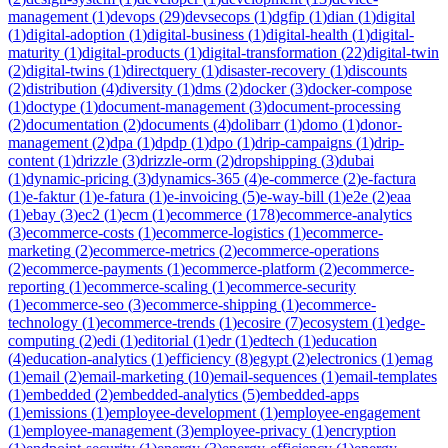
management
(
1
)
devops
(
29
)
devsecops
(
1
)
dgfip
(
1
)
dian
(
1
)
digital
(
1
)
digital-adoption
(
1
)
digital-business
(
1
)
digital-health
(
1
)
digital-
maturity
(
1
)
digital-products
(
1
)
digital-transformation
(
22
)
digital-twin
(
2
)
digital-twins
(
1
)
directquery
(
1
)
disaster-recovery
(
1
)
discounts
(
2
)
distribution
(
4
)
diversity
(
1
)
dms
(
2
)
docker
(
3
)
docker-compose
(
1
)
doctype
(
1
)
document-management
(
3
)
document-processing
(
2
)
documentation
(
2
)
documents
(
4
)
dolibarr
(
1
)
domo
(
1
)
donor-
management
(
2
)
dpa
(
1
)
dpdp
(
1
)
dpo
(
1
)
drip-campaigns
(
1
)
drip-
content
(
1
)
drizzle
(
3
)
drizzle-orm
(
2
)
dropshipping
(
3
)
dubai
(
1
)
dynamic-pricing
(
3
)
dynamics-365
(
4
)
e-commerce
(
2
)
e-factura
(
1
)
e-faktur
(
1
)
e-fatura
(
1
)
e-invoicing
(
5
)
e-way-bill
(
1
)
e2e
(
2
)
eaa
(
1
)
ebay
(
3
)
ec2
(
1
)
ecm
(
1
)
ecommerce
(
178
)
ecommerce-analytics
(
3
)
ecommerce-costs
(
1
)
ecommerce-logistics
(
1
)
ecommerce-
marketing
(
2
)
ecommerce-metrics
(
2
)
ecommerce-operations
(
2
)
ecommerce-payments
(
1
)
ecommerce-platform
(
2
)
ecommerce-
reporting
(
1
)
ecommerce-scaling
(
1
)
ecommerce-security
(
1
)
ecommerce-seo
(
3
)
ecommerce-shipping
(
1
)
ecommerce-
technology
(
1
)
ecommerce-trends
(
1
)
ecosire
(
7
)
ecosystem
(
1
)
edge-
computing
(
2
)
edi
(
1
)
editorial
(
1
)
edr
(
1
)
edtech
(
1
)
education
(
4
)
education-analytics
(
1
)
efficiency
(
8
)
egypt
(
2
)
electronics
(
1
)
emag
(
1
)
email
(
2
)
email-marketing
(
10
)
email-sequences
(
1
)
email-templates
(
1
)
embedded
(
2
)
embedded-analytics
(
5
)
embedded-apps
(
1
)
emissions
(
1
)
employee-development
(
1
)
employee-engagement
(
1
)
employee-management
(
3
)
employee-privacy
(
1
)
encryption