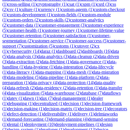
(
1
)
cross-selling
(
1
)
cryptography
(
1
)
csat
(
1
)
cspm
(
1
)
csrd
(
3
)
css
(
2
)
csv
(
1
)
culture
(
1
)
currency
(
1
)
custom-agents
(
1
)
custom-checkout
(
1
)
custom-development
(
1
)
custom-fields
(
1
)
custom-module
(
1
)
custom-orders
(
2
)
custom-skills
(
2
)
customer-analytics
(
2
)
customer-data
(
1
)
customer-engagement
(
3
)
customer-experience
(
5
)
customer-health
(
1
)
customer-journey
(
1
)
customer-lifetime-value
(
3
)
customer-retention
(
5
)
customer-satisfaction
(
1
)
customer-
segmentation
(
2
)
customer-service
(
7
)
customer-success
(
5
)
customer-
support
(
7
)
customization
(
5
)
customs
(
1
)
cutover
(
2
)
cx
(
1
)
cybersecurity
(
14
)
daraz
(
1
)
dashboard
(
2
)
dashboards
(
16
)
data
(
5
)
data-analysis
(
3
)
data-analytics
(
3
)
data-cleanup
(
2
)
data-driven
(
3
)
data-extraction
(
2
)
data-fetching
(
1
)
data-governance
(
1
)
data-
handling
(
1
)
data-hygiene
(
1
)
data-integration
(
2
)
data-lifecycle
(
1
)
data-literacy
(
1
)
data-mapping
(
1
)
data-mesh
(
1
)
data-migration
(
8
)
data-modeling
(
5
)
data-pipeline
(
1
)
data-platform
(
2
)
data-
preparation
(
1
)
data-privacy
(
4
)
data-protection
(
14
)
data-quality
(
4
)
data-refresh
(
2
)
data-residency
(
2
)
data-retention
(
1
)
data-transfer
(
4
)
data-visualization
(
5
)
data-warehouse
(
2
)
database
(
7
)
dataflows
(
1
)
datev
(
1
)
dawn
(
1
)
dax
(
7
)
deal-management
(
1
)
dealer
(
1
)
debugging
(
1
)
decentralized
(
1
)
decision
(
1
)
decision-framework
(
1
)
decision-making
(
1
)
decision-matrix
(
1
)
decision-tree
(
1
)
decorators
(
1
)
defect-detection
(
1
)
deliverability
(
1
)
delivery
(
1
)
delmiaworks
(
1
)
demand-forecasting
(
3
)
demand-planning
(
4
)
demand-sensing
(
1
)
dental
(
1
)
deployment
(
10
)
deployment-pipelines
(
1
)
design
(
2
)
design-system
(
1
)
developer
(
1
)
development
(
13
)
device-