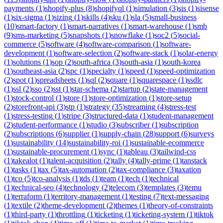
payments
(
1
)
shopify-plus
(
8
)
shopifyql
(
1
)
simulation
(
3
)
sis
(
1
)
sisense
(
1
)
six-sigma
(
1
)
sizing
(
1
)
skills
(
4
)
sku
(
1
)
sla
(
5
)
small-business
(
10
)
smart-factory
(
1
)
smart-narratives
(
1
)
smart-warehouse
(
1
)
smb
(
9
)
sms-marketing
(
5
)
snapshots
(
1
)
snowflake
(
1
)
soc2
(
5
)
social-
commerce
(
5
)
software
(
4
)
software-comparison
(
1
)
software-
development
(
1
)
software-selection
(
2
)
software-stack
(
1
)
solar-energy
(
1
)
solutions
(
1
)
sop
(
2
)
south-africa
(
3
)
south-asia
(
1
)
south-korea
(
1
)
southeast-asia
(
2
)
spc
(
1
)
specialty
(
1
)
speed
(
1
)
speed-optimization
(
2
)
spot
(
1
)
spreadsheets
(
1
)
sql
(
2
)
square
(
1
)
squarespace
(
1
)
ssdlc
(
1
)
ssl
(
2
)
sso
(
2
)
sst
(
1
)
star-schema
(
2
)
startup
(
2
)
state-management
(
1
)
stock-control
(
1
)
store
(
1
)
store-optimization
(
1
)
store-setup
(
2
)
storefront-api
(
3
)
stp
(
1
)
strategy
(
35
)
streaming
(
4
)
stress-test
(
1
)
stress-testing
(
1
)
stripe
(
3
)
structured-data
(
1
)
student-management
(
2
)
student-performance
(
1
)
studio
(
3
)
subscriber
(
1
)
subscription
(
2
)
subscriptions
(
6
)
supplier
(
1
)
supply-chain
(
28
)
support
(
6
)
surveys
(
1
)
sustainability
(
14
)
sustainability-roi
(
1
)
sustainable-ecommerce
(
1
)
sustainable-procurement
(
1
)
sync
(
1
)
tableau
(
3
)
tailwind-css
(
1
)
takealot
(
1
)
talent-acquisition
(
2
)
tally
(
4
)
tally-prime
(
1
)
tanstack
(
1
)
tasks
(
1
)
tax
(
5
)
tax-automation
(
2
)
tax-compliance
(
3
)
taxation
(
1
)
tco
(
5
)
tco-analysis
(
1
)
tds
(
1
)
team
(
1
)
tech
(
1
)
technical
(
1
)
technical-seo
(
4
)
technology
(
2
)
telecom
(
3
)
templates
(
3
)
temu
(
1
)
terraform
(
1
)
territory-management
(
1
)
testing
(
7
)
text-messaging
(
1
)
textile
(
2
)
theme-development
(
2
)
themes
(
1
)
theory-of-constraints
(
1
)
third-party
(
1
)
throttling
(
1
)
ticketing
(
1
)
ticketing-system
(
1
)
tiktok