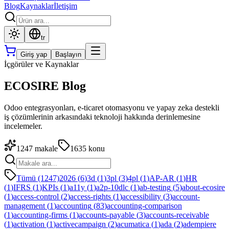
Blog
Kaynaklar
İletişim
tr
Giriş yap
Başlayın
İçgörüler ve Kaynaklar
ECOSIRE Blog
Odoo entegrasyonları, e-ticaret otomasyonu ve yapay zeka destekli
iş çözümlerinin arkasındaki teknoloji hakkında derinlemesine
incelemeler.
1247
makale
1635
konu
Tümü (1247)
2026
(
6
)
3d
(
1
)
3pl
(
3
)
4pl
(
1
)
AP-AR
(
1
)
HR
(
1
)
IFRS
(
1
)
KPIs
(
1
)
a11y
(
1
)
a2p-10dlc
(
1
)
ab-testing
(
5
)
about-ecosire
(
1
)
access-control
(
2
)
access-rights
(
1
)
accessibility
(
3
)
account-
management
(
1
)
accounting
(
83
)
accounting-comparison
(
1
)
accounting-firms
(
1
)
accounts-payable
(
3
)
accounts-receivable
(
1
)
activation
(
1
)
activecampaign
(
2
)
acumatica
(
1
)
ada
(
2
)
adempiere