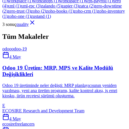
(
1
)
workplace
(
1
)
workshops
(
1
)
workspace
(
1
)
wps-payroll
(
1
)
xero
(
4
)
xml
(
1
)
xml-rpc
(
3
)
zalando
(
5
)
zapier
(
3
)
zatca
(
2
)
zero-downtime
(
2
)
zero-trust
(
3
)
zoho
(
2
)
zoho-books
(
1
)
zoho-crm
(
1
)
zoho-inventory
(
1
)
zoho-one
(
1
)
zustand
(
1
)
3 sonuç
quality
Tüm Makaleler
odoo
odoo-19
4 May
Odoo 19 Üretim: MRP, MPS ve Kalite Modülü
Değişiklikleri
Odoo 19 üretiminde neler değişti: MRP planlayıcısının yeniden
yazılması, yeni ana üretim programı, kalite kontrol akışı, iş emri
kiosku, ürün reçetesi sürümü oluşturma.
E
ECOSIRE Research and Development Team
4 May
ecosire
freelancers