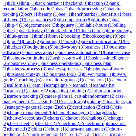
(
1
)
b2b-selling
(
1
)
back-market
(
1
)
backend
(
6
)
backup
(
2
)
bank-
reconciliation
(
1
)
barcode
(
1
)
bas
(
1
)
batch-processing
(
1
)
batch-
tracking
(
2
)
bcrs
(
1
)
beauty
(
1
)
bee
(
1
)
benchmarks
(
1
)
benefits
(
1
)
best-
of-breed
(
1
)
best-practices
(
6
)
bi-comparison
(
8
)
bi-tools
(
1
)
bias
(
1
)
big-4
(
1
)
bigcommerce
(
3
)
bigquery
(
1
)
billable-hours
(
1
)
billing
(
7
)
bir
(
1
)
black-friday
(
1
)
block-editor
(
1
)
blockchain
(
1
)
blog-strategy
(
1
)
blue-green
(
1
)
bmf
(
1
)
bom
(
2
)
booking
(
5
)
bookkeeping
(
9
)
bpa
(
1
)
bpm
(
1
)
brand
(
2
)
branding
(
1
)
brazil
(
2
)
breach-notification
(
1
)
bss
(
1
)
budget
(
3
)
budgeting
(
6
)
build-vs-buy
(
3
)
business
(
13
)
business
software
(
1
)
business-apps
(
1
)
business-automation
(
1
)
business-case
(
2
)
business-continuity
(
2
)
business-growth
(
1
)
business-intelligence
(
26
)
business-one
(
1
)
business-operations
(
1
)
business-plan
(
1
)
business-process
(
8
)
business-processes
(
1
)
business-software
(
1
)
business-strategy
(
12
)
business-tools
(
2
)
buyer-portal
(
1
)
buyers-
guide
(
1
)
caching
(
6
)
calculation-groups
(
1
)
calculators
(
1
)
calendar
(
3
)
california
(
1
)
cam
(
1
)
campaigns
(
4
)
canada
(
1
)
canada-hst
(
1
)
canary
(
1
)
capacity
(
2
)
capacity-planning
(
2
)
carbon-footprint
(
2
)
carbon-tracking
(
3
)
career-plans
(
1
)
cart-abandonment
(
2
)
case-
management
(
2
)
case-study
(
11
)
cash-flow
(
4
)
catalog
(
2
)
catalog-sync
(
1
)
category-pages
(
1
)
ccpa
(
2
)
cdn
(
2
)
certification
(
2
)
cfdi
(
1
)
cfo
(
2
)
change-management
(
6
)
channel-manager
(
1
)
chargebacks
(
1
)
chart-of-accounts
(
3
)
charts
(
1
)
chatbot
(
6
)
chatbots
(
1
)
chatgpt
(
2
)
cheat-sheet
(
1
)
checklist
(
7
)
checkout
(
2
)
checkout-optimization
(
2
)
chemical
(
2
)
china
(
1
)
churn
(
1
)
churn-management
(
1
)
churn-
prediction
(
2
)
churn-reduction
(
1
)
ci-cd
(
7
)
cicd
(
1
)
cin7
(
1
)
circular-