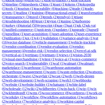
(
1
)
tiktok-shop
(
4
)
time-off
(
1
)
time-to-market
(
1
)
time-tracking
(
2
)
timeline
(
5
)
timesheets
(
2
)
tms
(
1
)
toast
(
1
)
tokens
(
3
)
tokopedia
(
1
)
tools
(
1
)
tourism
(
1
)
traceability
(
6
)
tracking
(
2
)
trade
(
1
)
trade-
secrets
(
1
)
trading
(
1
)
training
(
8
)
transactional-email
(
1
)
transformation
(
1
)
transparency
(
3
)
travel
(
3
)
trends
(
2
)
trendyol
(
1
)
triage
(
1
)
troubleshooting
(
40
)
trust
(
1
)
tryton
(
1
)
tuning
(
2
)
turborepo
(
1
)
turkey
(
4
)
tutorial
(
50
)
typescript
(
4
)
uae
(
3
)
uat
(
1
)
uk
(
2
)
uk-vat
(
1
)
unified-commerce
(
1
)
unit-tests
(
1
)
updates
(
1
)
upgrade
(
3
)
upsell
(
1
)
upselling
(
1
)
user-acquisition
(
1
)
user-adoption
(
2
)
user-experience
(
3
)
utilization
(
1
)
ux
(
1
)
v4
(
1
)
validation
(
1
)
variance-analysis
(
1
)
vat
(
16
)
vector-database
(
1
)
vehicle-management
(
1
)
vehicle-tracking
(
1
)
vendor-coordination
(
1
)
vendor-evaluation
(
1
)
vendor-
management
(
4
)
vendor-risk
(
1
)
vendor-selection
(
2
)
vercel-ai-sdk
(
1
)
vertical-ai
(
1
)
vertipaq
(
1
)
vietnam
(
1
)
views
(
1
)
vision-2030
(
1
)
visual-merchandising
(
1
)
vitest
(
1
)
voice-ai
(
1
)
voice-commerce
(
2
)
voice-search
(
1
)
vulnerability
(
1
)
waf
(
1
)
walmart
(
3
)
walmart-
marketplace
(
1
)
warehouse
(
13
)
warehouse-automation
(
2
)
warehouse-management
(
1
)
wasm
(
1
)
waste-reduction
(
2
)
watsonx-
orchestrate
(
1
)
wave
(
2
)
wayfair
(
2
)
wcag
(
2
)
web
(
1
)
web-design
(
2
)
web-development
(
1
)
web-scraping
(
1
)
web3
(
1
)
webhooks
(
7
)
website
(
1
)
website-builder
(
1
)
whatsapp
(
1
)
white-label
(
6
)
wholesale
(
12
)
wiki
(
2
)
wildberries
(
1
)
win-back
(
1
)
wip
(
1
)
wix
(
2
)
wkhtmltopdf
(
1
)
wms
(
5
)
woocommerce
(
8
)
wordpress
(
1
)
work-os
(
1
)
workday
(
1
)
workflow
(
9
)
workflow-automation
(
1
)
workflows
(
2
)
workforce
(
7
)
workforce-analytics
(
1
)
working-capital