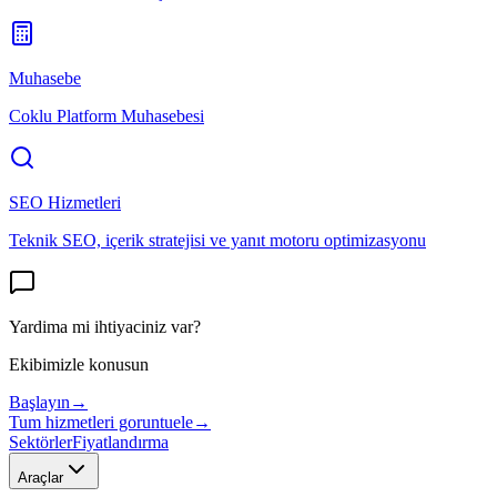
Muhasebe
Coklu Platform Muhasebesi
SEO Hizmetleri
Teknik SEO, içerik stratejisi ve yanıt motoru optimizasyonu
Yardima mi ihtiyaciniz var?
Ekibimizle konusun
Başlayın
→
Tum hizmetleri goruntuele
→
Sektörler
Fiyatlandırma
Araçlar