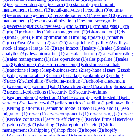
(
2
)
responsive-design
(
1
)
rest-api
(
4
)
restaurant
(
5
)
restaurant-
management
(
1
)
retail
(
13
)
retail-analytics
(
1
)
retention
(
9
)
returns
(
4
)
returns-management
(
2
)
reusable-patterns
(
1
)
revenue
(
10
)
revenue-
management
(
1
)
revenue-optimization
(
1
)
revenue-recognition
(
5
)
reverse-logistics
(
2
)
reviews
(
5
)
rfid
(
2
)
rfm
(
1
)
rfm-analysis
(
1
)
rfp
(
1
)
rfq
(
1
)
rich-results
(
1
)
risk-management
(
7
)
risk-reduction
(
1
)
rls
(
4
)
rohs
(
1
)
roi
(
34
)
roi-optimization
(
1
)
rolling-update
(
1
)
romania
(
1
)
rpa
(
3
)
rsc
(
2
)
russia
(
2
)
saas
(
25
)
saas-pricing
(
1
)
safety
(
2
)
safety-
stock
(
1
)
sage
(
1
)
sage-50
(
2
)
sage-intacct
(
1
)
salary
(
1
)
sales
(
19
)
sales-
analytics
(
3
)
sales-automation
(
1
)
sales-dashboard
(
2
)
sales-forecasting
(
1
)
sales-management
(
1
)
sales-operations
(
1
)
sales-pipeline
(
1
)
sales-
tax
(
8
)
salesforce
(
5
)
salesforce-einstein
(
1
)
salesforce-essentials
(
1
)
sanctions
(
1
)
sap
(
5
)
sap-business-one
(
2
)
sap-hana
(
1
)
sars
(
2
)
sasb
(
1
)
sat
(
1
)
saudi-arabia
(
3
)
sbom
(
1
)
scada
(
1
)
scalability
(
3
)
scaling
(
9
)
sccs
(
2
)
scheduling
(
6
)
schema-markup
(
1
)
school-management
(
1
)
screening
(
1
)
scrum
(
1
)
sdi
(
1
)
search-engine
(
1
)
search-optimization
(
2
)
seasonal-collections
(
1
)
security
(
36
)
security-training
(
1
)
segmentation
(
2
)
selection
(
1
)
self-evolving
(
1
)
self-hosted
(
1
)
self-
service
(
2
)
self-service-bi
(
2
)
seller-metrics
(
1
)
selling
(
1
)
selling-online
(
1
)
selling-platforms
(
1
)
semantic-model
(
1
)
seo
(
16
)
seo-audit
(
1
)
seo-
migration
(
1
)
server
(
1
)
server-components
(
1
)
server-sizing
(
2
)
service
(
1
)
service-contracts
(
1
)
service-efficiency
(
1
)
service-firms
(
1
)
services
(
1
)
setup
(
2
)
sgk
(
1
)
sharding
(
1
)
sharepoint
(
1
)
shein
(
1
)
shift-
management
(
3
)
shipping
(
4
)
shop-floor
(
2
)
shopee
(
2
)
shopify
(
113
)
shopify-api
(
1
)
shopify-flow
(
1
)
shopify-partners
(
1
)
shopify-