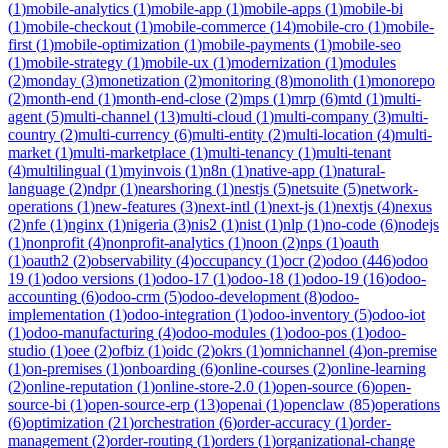
(
1
)
mobile-analytics
(
1
)
mobile-app
(
1
)
mobile-apps
(
1
)
mobile-bi
(
1
)
mobile-checkout
(
1
)
mobile-commerce
(
14
)
mobile-cro
(
1
)
mobile-
first
(
1
)
mobile-optimization
(
1
)
mobile-payments
(
1
)
mobile-seo
(
1
)
mobile-strategy
(
1
)
mobile-ux
(
1
)
modernization
(
1
)
modules
(
2
)
monday
(
3
)
monetization
(
2
)
monitoring
(
8
)
monolith
(
1
)
monorepo
(
2
)
month-end
(
1
)
month-end-close
(
2
)
mps
(
1
)
mrp
(
6
)
mtd
(
1
)
multi-
agent
(
5
)
multi-channel
(
13
)
multi-cloud
(
1
)
multi-company
(
3
)
multi-
country
(
2
)
multi-currency
(
6
)
multi-entity
(
2
)
multi-location
(
4
)
multi-
market
(
1
)
multi-marketplace
(
1
)
multi-tenancy
(
1
)
multi-tenant
(
4
)
multilingual
(
1
)
myinvois
(
1
)
n8n
(
1
)
native-app
(
1
)
natural-
language
(
2
)
ndpr
(
1
)
nearshoring
(
1
)
nestjs
(
5
)
netsuite
(
5
)
network-
operations
(
1
)
new-features
(
3
)
next-intl
(
1
)
next-js
(
1
)
nextjs
(
4
)
nexus
(
2
)
nfe
(
1
)
nginx
(
1
)
nigeria
(
3
)
nis2
(
1
)
nist
(
1
)
nlp
(
1
)
no-code
(
6
)
nodejs
(
1
)
nonprofit
(
4
)
nonprofit-analytics
(
1
)
noon
(
2
)
nps
(
1
)
oauth
(
1
)
oauth2
(
2
)
observability
(
4
)
occupancy
(
1
)
ocr
(
2
)
odoo
(
446
)
odoo
19
(
1
)
odoo versions
(
1
)
odoo-17
(
1
)
odoo-18
(
1
)
odoo-19
(
16
)
odoo-
accounting
(
6
)
odoo-crm
(
5
)
odoo-development
(
8
)
odoo-
implementation
(
1
)
odoo-integration
(
1
)
odoo-inventory
(
5
)
odoo-iot
(
1
)
odoo-manufacturing
(
4
)
odoo-modules
(
1
)
odoo-pos
(
1
)
odoo-
studio
(
1
)
oee
(
2
)
ofbiz
(
1
)
oidc
(
2
)
okrs
(
1
)
omnichannel
(
4
)
on-premise
(
1
)
on-premises
(
1
)
onboarding
(
6
)
online-courses
(
2
)
online-learning
(
2
)
online-reputation
(
1
)
online-store-2.0
(
1
)
open-source
(
6
)
open-
source-bi
(
1
)
open-source-erp
(
13
)
openai
(
1
)
openclaw
(
85
)
operations
(
6
)
optimization
(
21
)
orchestration
(
6
)
order-accuracy
(
1
)
order-
management
(
2
)
order-routing
(
1
)
orders
(
1
)
organizational-change