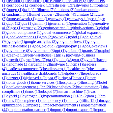
(
1
)
free-tool
(
1
)
free-tools
(
1
)
free-zone
(
1
)
freelancer
(
2
)
freelancers
(
1
)
freshbooks
(
2
)
freshdesk
(
1
)
freshsales
(
1
)
freshworks
(
1
)
frontend
(
3
)
fruugo
(
1
)
fta
(
1
)
fulfillment
(
7
)
functions
(
2
)
fund-accounting
(
2
)
fundraising
(
1
)
funnel-builder
(
2
)
funnels
(
4
)
furniture
(
2
)
future
(
3
)
future-of-work
(
1
)
gantt
(
1
)
gateway
(
1
)
gateways
(
1
)
gcc
(
1
)
gcp
(
2
)
gdpr
(
12
)
gds
(
1
)
gemini
(
1
)
general-ai
(
1
)
generation
(
1
)
generative-
ai
(
2
)
geo
(
1
)
germany
(
23
)
getting-started
(
1
)
github-actions
(
3
)
global
(
3
)
global-compliance
(
1
)
global-ecommerce
(
1
)
global-expansion
(
1
)
global-operations
(
1
)
gmp
(
2
)
go-live
(
2
)
gobd
(
1
)
gohighlevel
(
76
)
google
(
1
)
google-analytics
(
2
)
google-business
(
1
)
google-
business-profile
(
1
)
google-cloud
(
2
)
google-pay
(
1
)
google-reviews
(
1
)
governance
(
8
)
government
(
3
)
gpt
(
1
)
grafana
(
1
)
grants
(
2
)
graphql
(
3
)
green-it
(
1
)
green-warehouse
(
1
)
gri
(
2
)
growing-business
(
1
)
growth
(
1
)
grpc
(
1
)
gst
(
7
)
gta
(
1
)
guide
(
43
)
gxp
(
2
)
gym
(
1
)
haccp
(
2
)
handmade
(
3
)
hardening
(
2
)
hardware
(
1
)
hcm
(
1
)
headless
(
4
)
headless-commerce
(
3
)
headless-erp
(
1
)
healthcare
(
9
)
healthcare-
analytics
(
1
)
healthcare-dashboards
(
1
)
helpdesk
(
7
)
hepsiburada
(
1
)
hetzner
(
1
)
higher-ed
(
1
)
hipaa
(
5
)
hiring
(
4
)
hmac
(
1
)
hmrc
(
2
)
home-goods
(
1
)
home-services
(
1
)
hospitality
(
5
)
hosting
(
3
)
hotel
(
1
)
hotel-management
(
1
)
hr
(
20
)
hr-analytics
(
2
)
hr-automation
(
1
)
hr-
compliance
(
1
)
hrms
(
1
)
hubspot
(
7
)
human-machine
(
1
)
hvac
(
2
)
hybrid
(
1
)
hydrogen
(
3
)
hyperautomation
(
1
)
i18n
(
2
)
iam
(
1
)
ibm
(
1
)
icms
(
1
)
idempiere
(
1
)
idempotency
(
1
)
identity
(
4
)
ifrs-15
(
1
)
image-
optimization
(
1
)
impact
(
1
)
impact-measurement
(
1
)
implementation
(
44
)
implementation-partner
(
1
)
import
(
1
)
import-export
(
1
)
import-