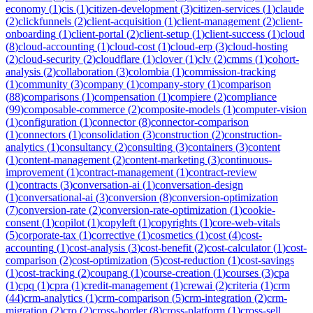
economy
(
1
)
cis
(
1
)
citizen-development
(
3
)
citizen-services
(
1
)
claude
(
2
)
clickfunnels
(
2
)
client-acquisition
(
1
)
client-management
(
2
)
client-
onboarding
(
1
)
client-portal
(
2
)
client-setup
(
1
)
client-success
(
1
)
cloud
(
8
)
cloud-accounting
(
1
)
cloud-cost
(
1
)
cloud-erp
(
3
)
cloud-hosting
(
2
)
cloud-security
(
2
)
cloudflare
(
1
)
clover
(
1
)
clv
(
2
)
cmms
(
1
)
cohort-
analysis
(
2
)
collaboration
(
3
)
colombia
(
1
)
commission-tracking
(
1
)
community
(
3
)
company
(
1
)
company-story
(
1
)
comparison
(
88
)
comparisons
(
1
)
compensation
(
1
)
compiere
(
2
)
compliance
(
99
)
composable-commerce
(
2
)
composite-models
(
1
)
computer-vision
(
1
)
configuration
(
1
)
connector
(
8
)
connector-comparison
(
1
)
connectors
(
1
)
consolidation
(
3
)
construction
(
2
)
construction-
analytics
(
1
)
consultancy
(
2
)
consulting
(
3
)
containers
(
3
)
content
(
1
)
content-management
(
2
)
content-marketing
(
3
)
continuous-
improvement
(
1
)
contract-management
(
1
)
contract-review
(
1
)
contracts
(
3
)
conversation-ai
(
1
)
conversation-design
(
1
)
conversational-ai
(
3
)
conversion
(
8
)
conversion-optimization
(
7
)
conversion-rate
(
2
)
conversion-rate-optimization
(
1
)
cookie-
consent
(
1
)
copilot
(
1
)
copyleft
(
1
)
copyrights
(
1
)
core-web-vitals
(
5
)
corporate-tax
(
1
)
corrective
(
1
)
cosmetics
(
1
)
cost
(
4
)
cost-
accounting
(
1
)
cost-analysis
(
3
)
cost-benefit
(
2
)
cost-calculator
(
1
)
cost-
comparison
(
2
)
cost-optimization
(
5
)
cost-reduction
(
1
)
cost-savings
(
1
)
cost-tracking
(
2
)
coupang
(
1
)
course-creation
(
1
)
courses
(
3
)
cpa
(
1
)
cpq
(
1
)
cpra
(
1
)
credit-management
(
1
)
crewai
(
2
)
criteria
(
1
)
crm
(
44
)
crm-analytics
(
1
)
crm-comparison
(
5
)
crm-integration
(
2
)
crm-
migration
(
2
)
cro
(
2
)
cross-border
(
8
)
cross-platform
(
1
)
cross-sell