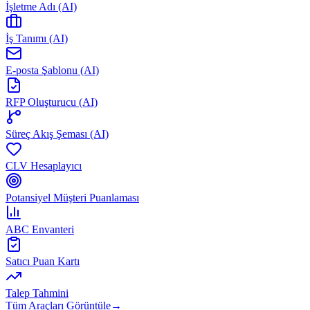
İşletme Adı (AI)
İş Tanımı (AI)
E-posta Şablonu (AI)
RFP Oluşturucu (AI)
Süreç Akış Şeması (AI)
CLV Hesaplayıcı
Potansiyel Müşteri Puanlaması
ABC Envanteri
Satıcı Puan Kartı
Talep Tahmini
Tüm Araçları Görüntüle
→