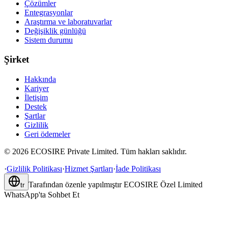
Çözümler
Entegrasyonlar
Araştırma ve laboratuvarlar
Değişiklik günlüğü
Sistem durumu
Şirket
Hakkında
Kariyer
İletişim
Destek
Şartlar
Gizlilik
Geri ödemeler
©
2026
ECOSIRE Private Limited. Tüm hakları saklıdır.
·
Gizlilik Politikası
·
Hizmet Şartları
·
İade Politikası
Tarafından özenle yapılmıştır
ECOSIRE Özel Limited
tr
WhatsApp'ta Sohbet Et