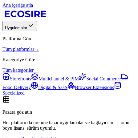
Ana içeriğe atla
Uygulamalar
Platforma Göre
Tüm platformlar
→
Kategoriye Göre
Tüm kategoriler
→
Storefronts
Multichannel & PIM
Social Commerce
Food Delivery
Digital & SaaS
Browser Extensions
Specialized
Pazara göz atın
Her platformda üretime hazır uygulamalar ve bağlayıcılar — ömür
boyu lisans, sürüm uyumlu.