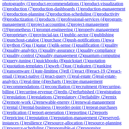
photography
(
1
)
product-recommendations
(
1
)
product-visualization
(
1
)
production
(
7
)
production-dashboards
(
1
)
production-management
(
1
)
production-planning
(
2
)
production-scheduling
(
1
)
productivity
(
9
)
productization
(
1
)
products
(
1
)
professional-services
(
4
)
program-
management
(
1
)
project-accounting
(
2
)
project-management
(
19
)
prometheus
(
1
)
prompt-engineering
(
1
)
property-management
(
5
)
proprietary
(
1
)
provincial-tax
(
1
)
public-sector
(
1
)
publishing
(
1
)
punchout-catalog
(
1
)
purchase
(
3
)
push-notifications
(
1
)
pwa
(
1
)
python
(
5
)
qa
(
1
)
qatar
(
1
)
qlik-sense
(
1
)
qualification
(
1
)
quality
(
3
)
quality-analytics
(
1
)
quality-assurance
(
1
)
quality-compliance
(
1
)
quality-control
(
2
)
quality-management
(
2
)
quantum-computing
(
1
)
query-tuning
(
1
)
quickbooks
(
8
)
quickstart
(
1
)
quotation
(
1
)
quotation-templates
(
1
)
qweb
(
3
)
rag
(
1
)
rakuten
(
1
)
ranking
(
1
)
ransomware
(
1
)
rate-limiting
(
3
)
rdl
(
1
)
react
(
8
)
react-19
(
2
)
react-
email
(
1
)
react-native
(
1
)
react-query
(
1
)
real-estate
(
5
)
real-estate-
analytics
(
1
)
real-time
(
4
)
recharts
(
1
)
recipe-management
(
1
)
recommendations
(
1
)
reconciliation
(
1
)
recruitment
(
6
)
recurring-
billing
(
1
)
recurring-revenue
(
5
)
redis
(
2
)
refurbished
(
1
)
registration
(
1
)
regulation
(
1
)
regulations
(
2
)
regulatory
(
3
)
reliability
(
2
)
remix
(
2
)
remote-work
(
2
)
renewable-energy
(
1
)
renewal-management
(
1
)
rental
(
3
)
rental-business
(
1
)
reorder-point
(
1
)
repeat-purchases
(
1
)
replication
(
1
)
report-generation
(
1
)
reporting
(
12
)
reports
(
3
)
repricing
(
1
)
reputation
(
1
)
reputation-management
(
2
)
reserved-
instances
(
1
)
resilience
(
2
)
resource-allocation
(
1
)
resource-planning
(
1
)
resource-scheduling
(
2
)
responsible-ai
(
2
)
responsive