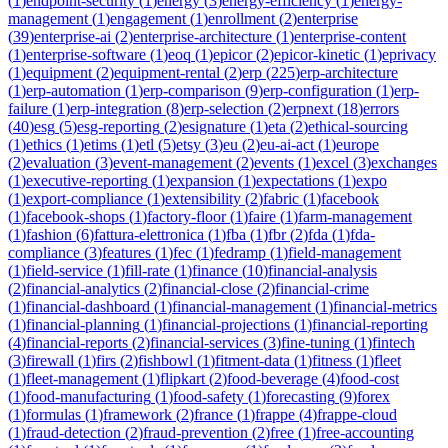
(
1
)
endpoint-security
(
1
)
energy
(
3
)
energy-efficiency
(
1
)
energy-
management
(
1
)
engagement
(
1
)
enrollment
(
2
)
enterprise
(
39
)
enterprise-ai
(
2
)
enterprise-architecture
(
1
)
enterprise-content
(
1
)
enterprise-software
(
1
)
eoq
(
1
)
epicor
(
2
)
epicor-kinetic
(
1
)
eprivacy
(
1
)
equipment
(
2
)
equipment-rental
(
2
)
erp
(
225
)
erp-architecture
(
1
)
erp-automation
(
1
)
erp-comparison
(
9
)
erp-configuration
(
1
)
erp-
failure
(
1
)
erp-integration
(
8
)
erp-selection
(
2
)
erpnext
(
18
)
errors
(
40
)
esg
(
5
)
esg-reporting
(
2
)
esignature
(
1
)
eta
(
2
)
ethical-sourcing
(
1
)
ethics
(
1
)
etims
(
1
)
etl
(
5
)
etsy
(
3
)
eu
(
2
)
eu-ai-act
(
1
)
europe
(
2
)
evaluation
(
3
)
event-management
(
2
)
events
(
1
)
excel
(
3
)
exchanges
(
1
)
executive-reporting
(
1
)
expansion
(
1
)
expectations
(
1
)
expo
(
1
)
export-compliance
(
1
)
extensibility
(
2
)
fabric
(
1
)
facebook
(
1
)
facebook-shops
(
1
)
factory-floor
(
1
)
faire
(
1
)
farm-management
(
1
)
fashion
(
6
)
fattura-elettronica
(
1
)
fba
(
1
)
fbr
(
2
)
fda
(
1
)
fda-
compliance
(
3
)
features
(
1
)
fec
(
1
)
fedramp
(
1
)
field-management
(
1
)
field-service
(
1
)
fill-rate
(
1
)
finance
(
10
)
financial-analysis
(
2
)
financial-analytics
(
2
)
financial-close
(
2
)
financial-crime
(
1
)
financial-dashboard
(
1
)
financial-management
(
1
)
financial-metrics
(
1
)
financial-planning
(
1
)
financial-projections
(
1
)
financial-reporting
(
4
)
financial-reports
(
2
)
financial-services
(
3
)
fine-tuning
(
1
)
fintech
(
3
)
firewall
(
1
)
firs
(
2
)
fishbowl
(
1
)
fitment-data
(
1
)
fitness
(
1
)
fleet
(
1
)
fleet-management
(
1
)
flipkart
(
2
)
food-beverage
(
4
)
food-cost
(
1
)
food-manufacturing
(
1
)
food-safety
(
1
)
forecasting
(
9
)
forex
(
1
)
formulas
(
1
)
framework
(
2
)
france
(
1
)
frappe
(
4
)
frappe-cloud
(
1
)
fraud-detection
(
2
)
fraud-prevention
(
2
)
free
(
1
)
free-accounting