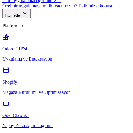
Tüm uygulamaları görüntüle
→
Özel bir uygulamaya mı ihtiyacınız var? Ekibimizle konuşun
→
Hizmetler
Platformlar
Odoo ERP'si
Uygulama ve Entegrasyon
Shopify
Magaza Kurulumu ve Optimizasyon
OpenClaw AI
Yapay Zeka Ajan Dagitimi