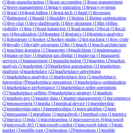
(
1
)
lean-manufacturing
(
1
)
lease-accounting
(
1
)
lease-management
(
2
)
leave-management
(
1
)
legacy-migration
(
1
)
legacy-systems
(
1
)
legal
(
16
)
legal-billing
(
1
)
legal-tech
(
1
)
lgpd
(
1
)
licensing
(
7
)
lightspeed
(
1
)
liquid
(
1
)
liquidity
(
1
)
listing
(
1
)
listing-optimization
(
1
)
live-chat
(
1
)
live-dashboards
(
1
)
live-shopping
(
1
)
llm
(
4
)
llm-
visibility
(
1
)
lms
(
3
)
load-balancing
(
1
)
load-testing
(
3
)
local
(
1
)
local-
seo
(
4
)
localization
(
24
)
logging
(
1
)
logistics
(
14
)
logistics-analytics
(
1
)
lohnsteuer
(
1
)
looker
(
2
)
looker-studio
(
2
)
lot-tracking
(
1
)
low-code
(
6
)
loyalty
(
3
)
loyalty-programs
(
2
)
ltv
(
1
)
mach
(
1
)
mach-architecture
(
1
)
machine-learning
(
13
)
magento
(
4
)
mailchimp
(
1
)
maintenance
(
4
)
make-or-buy
(
1
)
making-tax-digital
(
1
)
malaysia
(
1
)
managed-
services
(
1
)
management
(
1
)
manufacturing
(
53
)
margins
(
2
)
market-
analysis
(
1
)
marketing
(
10
)
marketing-automation
(
11
)
marketing-
platform
(
4
)
marketplace
(
22
)
marketplace-advertising
(
1
)
marketplace-analytics
(
1
)
marketplace-fees
(
1
)
marketplace-
integration
(
9
)
marketplace-operations
(
1
)
marketplace-optimization
(
1
)
marketplace-performance
(
1
)
marketplace-seller-operations
(
17
)
marketplace-selling
(
9
)
marketplace-strategy
(
1
)
markets
(
1
)
markets-pro
(
1
)
master-data
(
1
)
matter-management
(
1
)
mcommerce
(
2
)
measurement
(
1
)
media
(
3
)
medical-device
(
1
)
membership
(
2
)
membership-sites
(
3
)
memberships
(
1
)
mercadolibre
(
2
)
mes
(
2
)
messaging
(
1
)
metabase
(
1
)
metasfresh
(
1
)
method-crm
(
1
)
metrics
(
2
)
mexico
(
1
)
mfa
(
1
)
microlearning
(
1
)
microservices
(
6
)
microsoft
(
4
)
microsoft-365
(
1
)
microsoft-copilot
(
1
)
microsoft-fabric
(
3
)
mid-
market
(
3
)
middle-east
(
3
)
migration
(
29
)
migrations
(
1
)
mobile