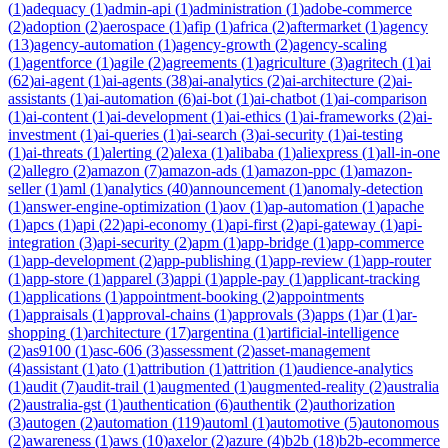
(
1
)
adequacy
(
1
)
admin-api
(
1
)
administration
(
1
)
adobe-commerce
(
2
)
adoption
(
2
)
aerospace
(
1
)
afip
(
1
)
africa
(
2
)
aftermarket
(
1
)
agency
(
13
)
agency-automation
(
1
)
agency-growth
(
2
)
agency-scaling
(
1
)
agentforce
(
1
)
agile
(
2
)
agreements
(
1
)
agriculture
(
3
)
agritech
(
1
)
ai
(
62
)
ai-agent
(
1
)
ai-agents
(
38
)
ai-analytics
(
2
)
ai-architecture
(
2
)
ai-
assistants
(
1
)
ai-automation
(
6
)
ai-bot
(
1
)
ai-chatbot
(
1
)
ai-comparison
(
1
)
ai-content
(
1
)
ai-development
(
1
)
ai-ethics
(
1
)
ai-frameworks
(
2
)
ai-
investment
(
1
)
ai-queries
(
1
)
ai-search
(
3
)
ai-security
(
1
)
ai-testing
(
1
)
ai-threats
(
1
)
alerting
(
2
)
alexa
(
1
)
alibaba
(
1
)
aliexpress
(
1
)
all-in-one
(
2
)
allegro
(
2
)
amazon
(
7
)
amazon-ads
(
1
)
amazon-ppc
(
1
)
amazon-
seller
(
1
)
aml
(
1
)
analytics
(
40
)
announcement
(
1
)
anomaly-detection
(
1
)
answer-engine-optimization
(
1
)
aov
(
1
)
ap-automation
(
1
)
apache
(
1
)
apcs
(
1
)
api
(
22
)
api-economy
(
1
)
api-first
(
2
)
api-gateway
(
1
)
api-
integration
(
3
)
api-security
(
2
)
apm
(
1
)
app-bridge
(
1
)
app-commerce
(
1
)
app-development
(
2
)
app-publishing
(
1
)
app-review
(
1
)
app-router
(
1
)
app-store
(
1
)
apparel
(
3
)
appi
(
1
)
apple-pay
(
1
)
applicant-tracking
(
1
)
applications
(
1
)
appointment-booking
(
2
)
appointments
(
1
)
appraisals
(
1
)
approval-chains
(
1
)
approvals
(
3
)
apps
(
1
)
ar
(
1
)
ar-
shopping
(
1
)
architecture
(
17
)
argentina
(
1
)
artificial-intelligence
(
2
)
as9100
(
1
)
asc-606
(
3
)
assessment
(
2
)
asset-management
(
4
)
assistant
(
1
)
ato
(
1
)
attribution
(
1
)
attrition
(
1
)
audience-analytics
(
1
)
audit
(
7
)
audit-trail
(
1
)
augmented
(
1
)
augmented-reality
(
2
)
australia
(
2
)
australia-gst
(
1
)
authentication
(
6
)
authentik
(
2
)
authorization
(
3
)
autogen
(
2
)
automation
(
119
)
automl
(
1
)
automotive
(
5
)
autonomous
(
2
)
awareness
(
1
)
aws
(
10
)
axelor
(
2
)
azure
(
4
)
b2b
(
18
)
b2b-ecommerce