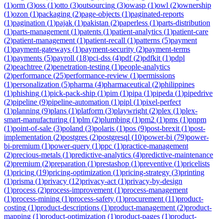
(
1
)
orm
(
3
)
oss
(
1
)
otto
(
3
)
outsourcing
(
3
)
owasp
(
1
)
owl
(
2
)
ownership
(
1
)
ozon
(
1
)
packaging
(
2
)
page-objects
(
1
)
paginated-reports
(
1
)
pagination
(
1
)
pajak
(
1
)
pakistan
(
2
)
paperless
(
1
)
parts-distribution
(
1
)
parts-management
(
1
)
patents
(
1
)
patient-analytics
(
1
)
patient-care
(
2
)
patient-management
(
1
)
patient-recall
(
1
)
patterns
(
5
)
payment
(
1
)
payment-gateways
(
1
)
payment-security
(
2
)
payment-terms
(
1
)
payments
(
5
)
payroll
(
18
)
pci-dss
(
4
)
pdf
(
2
)
pdfkit
(
1
)
pdpl
(
2
)
peachtree
(
2
)
penetration-testing
(
1
)
people-analytics
(
2
)
performance
(
25
)
performance-review
(
1
)
permissions
(
1
)
personalization
(
5
)
pharma
(
4
)
pharmaceutical
(
2
)
philippines
(
1
)
phishing
(
1
)
pick-pack-ship
(
1
)
pim
(
1
)
pipa
(
1
)
pipeda
(
1
)
pipedrive
(
2
)
pipeline
(
9
)
pipeline-automation
(
1
)
pipl
(
1
)
pixel-perfect
(
1
)
planning
(
9
)
plans
(
1
)
platform
(
3
)
playwright
(
2
)
plex
(
1
)
plex-
smart-manufacturing
(
1
)
plm
(
2
)
plumbing
(
1
)
pm2
(
1
)
pms
(
1
)
pnpm
(
1
)
point-of-sale
(
3
)
poland
(
3
)
polaris
(
1
)
pos
(
9
)
post-brexit
(
1
)
post-
implementation
(
2
)
postgres
(
2
)
postgresql
(
10
)
power-bi
(
79
)
power-
bi-premium
(
1
)
power-query
(
1
)
ppc
(
1
)
practice-management
(
2
)
precious-metals
(
1
)
predictive-analytics
(
4
)
predictive-maintenance
(
2
)
premium
(
2
)
preparation
(
1
)
prestashop
(
1
)
preventive
(
1
)
pricelists
(
1
)
pricing
(
19
)
pricing-optimization
(
1
)
pricing-strategy
(
3
)
printing
(
1
)
prisma
(
1
)
privacy
(
12
)
privacy-act
(
1
)
privacy-by-design
(
1
)
process
(
2
)
process-improvement
(
1
)
process-management
(
1
)
process-mining
(
1
)
process-safety
(
1
)
procurement
(
11
)
product-
costing
(
1
)
product-descriptions
(
1
)
product-management
(
2
)
product-
mapping
(
1
)
product-optimization
(
1
)
product-pages
(
1
)
product-