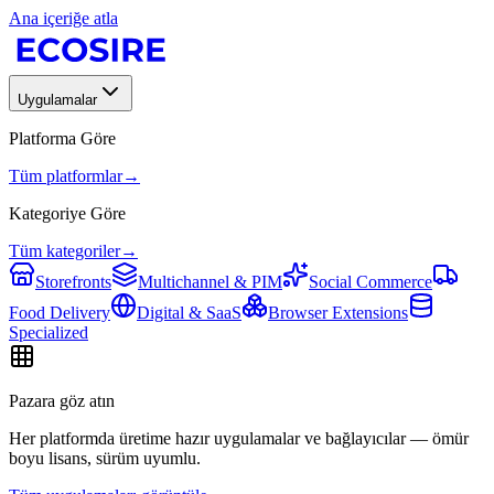
Ana içeriğe atla
Uygulamalar
Platforma Göre
Tüm platformlar
→
Kategoriye Göre
Tüm kategoriler
→
Storefronts
Multichannel & PIM
Social Commerce
Food Delivery
Digital & SaaS
Browser Extensions
Specialized
Pazara göz atın
Her platformda üretime hazır uygulamalar ve bağlayıcılar — ömür
boyu lisans, sürüm uyumlu.