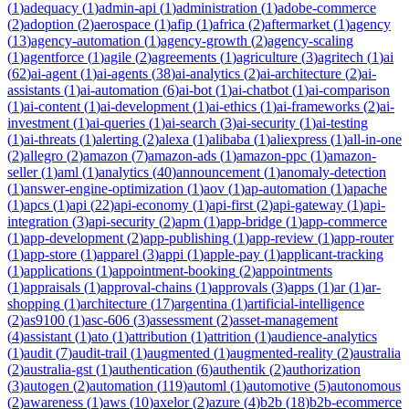
(
1
)
adequacy
(
1
)
admin-api
(
1
)
administration
(
1
)
adobe-commerce
(
2
)
adoption
(
2
)
aerospace
(
1
)
afip
(
1
)
africa
(
2
)
aftermarket
(
1
)
agency
(
13
)
agency-automation
(
1
)
agency-growth
(
2
)
agency-scaling
(
1
)
agentforce
(
1
)
agile
(
2
)
agreements
(
1
)
agriculture
(
3
)
agritech
(
1
)
ai
(
62
)
ai-agent
(
1
)
ai-agents
(
38
)
ai-analytics
(
2
)
ai-architecture
(
2
)
ai-
assistants
(
1
)
ai-automation
(
6
)
ai-bot
(
1
)
ai-chatbot
(
1
)
ai-comparison
(
1
)
ai-content
(
1
)
ai-development
(
1
)
ai-ethics
(
1
)
ai-frameworks
(
2
)
ai-
investment
(
1
)
ai-queries
(
1
)
ai-search
(
3
)
ai-security
(
1
)
ai-testing
(
1
)
ai-threats
(
1
)
alerting
(
2
)
alexa
(
1
)
alibaba
(
1
)
aliexpress
(
1
)
all-in-one
(
2
)
allegro
(
2
)
amazon
(
7
)
amazon-ads
(
1
)
amazon-ppc
(
1
)
amazon-
seller
(
1
)
aml
(
1
)
analytics
(
40
)
announcement
(
1
)
anomaly-detection
(
1
)
answer-engine-optimization
(
1
)
aov
(
1
)
ap-automation
(
1
)
apache
(
1
)
apcs
(
1
)
api
(
22
)
api-economy
(
1
)
api-first
(
2
)
api-gateway
(
1
)
api-
integration
(
3
)
api-security
(
2
)
apm
(
1
)
app-bridge
(
1
)
app-commerce
(
1
)
app-development
(
2
)
app-publishing
(
1
)
app-review
(
1
)
app-router
(
1
)
app-store
(
1
)
apparel
(
3
)
appi
(
1
)
apple-pay
(
1
)
applicant-tracking
(
1
)
applications
(
1
)
appointment-booking
(
2
)
appointments
(
1
)
appraisals
(
1
)
approval-chains
(
1
)
approvals
(
3
)
apps
(
1
)
ar
(
1
)
ar-
shopping
(
1
)
architecture
(
17
)
argentina
(
1
)
artificial-intelligence
(
2
)
as9100
(
1
)
asc-606
(
3
)
assessment
(
2
)
asset-management
(
4
)
assistant
(
1
)
ato
(
1
)
attribution
(
1
)
attrition
(
1
)
audience-analytics
(
1
)
audit
(
7
)
audit-trail
(
1
)
augmented
(
1
)
augmented-reality
(
2
)
australia
(
2
)
australia-gst
(
1
)
authentication
(
6
)
authentik
(
2
)
authorization
(
3
)
autogen
(
2
)
automation
(
119
)
automl
(
1
)
automotive
(
5
)
autonomous
(
2
)
awareness
(
1
)
aws
(
10
)
axelor
(
2
)
azure
(
4
)
b2b
(
18
)
b2b-ecommerce