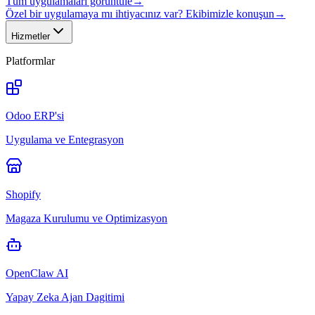
Tüm uygulamaları görüntüle
→
Özel bir uygulamaya mı ihtiyacınız var? Ekibimizle konuşun
→
Hizmetler
Platformlar
Odoo ERP'si
Uygulama ve Entegrasyon
Shopify
Magaza Kurulumu ve Optimizasyon
OpenClaw AI
Yapay Zeka Ajan Dagitimi