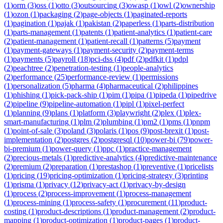
(
1
)
orm
(
3
)
oss
(
1
)
otto
(
3
)
outsourcing
(
3
)
owasp
(
1
)
owl
(
2
)
ownership
(
1
)
ozon
(
1
)
packaging
(
2
)
page-objects
(
1
)
paginated-reports
(
1
)
pagination
(
1
)
pajak
(
1
)
pakistan
(
2
)
paperless
(
1
)
parts-distribution
(
1
)
parts-management
(
1
)
patents
(
1
)
patient-analytics
(
1
)
patient-care
(
2
)
patient-management
(
1
)
patient-recall
(
1
)
patterns
(
5
)
payment
(
1
)
payment-gateways
(
1
)
payment-security
(
2
)
payment-terms
(
1
)
payments
(
5
)
payroll
(
18
)
pci-dss
(
4
)
pdf
(
2
)
pdfkit
(
1
)
pdpl
(
2
)
peachtree
(
2
)
penetration-testing
(
1
)
people-analytics
(
2
)
performance
(
25
)
performance-review
(
1
)
permissions
(
1
)
personalization
(
5
)
pharma
(
4
)
pharmaceutical
(
2
)
philippines
(
1
)
phishing
(
1
)
pick-pack-ship
(
1
)
pim
(
1
)
pipa
(
1
)
pipeda
(
1
)
pipedrive
(
2
)
pipeline
(
9
)
pipeline-automation
(
1
)
pipl
(
1
)
pixel-perfect
(
1
)
planning
(
9
)
plans
(
1
)
platform
(
3
)
playwright
(
2
)
plex
(
1
)
plex-
smart-manufacturing
(
1
)
plm
(
2
)
plumbing
(
1
)
pm2
(
1
)
pms
(
1
)
pnpm
(
1
)
point-of-sale
(
3
)
poland
(
3
)
polaris
(
1
)
pos
(
9
)
post-brexit
(
1
)
post-
implementation
(
2
)
postgres
(
2
)
postgresql
(
10
)
power-bi
(
79
)
power-
bi-premium
(
1
)
power-query
(
1
)
ppc
(
1
)
practice-management
(
2
)
precious-metals
(
1
)
predictive-analytics
(
4
)
predictive-maintenance
(
2
)
premium
(
2
)
preparation
(
1
)
prestashop
(
1
)
preventive
(
1
)
pricelists
(
1
)
pricing
(
19
)
pricing-optimization
(
1
)
pricing-strategy
(
3
)
printing
(
1
)
prisma
(
1
)
privacy
(
12
)
privacy-act
(
1
)
privacy-by-design
(
1
)
process
(
2
)
process-improvement
(
1
)
process-management
(
1
)
process-mining
(
1
)
process-safety
(
1
)
procurement
(
11
)
product-
costing
(
1
)
product-descriptions
(
1
)
product-management
(
2
)
product-
mapping
(
1
)
product-optimization
(
1
)
product-pages
(
1
)
product-