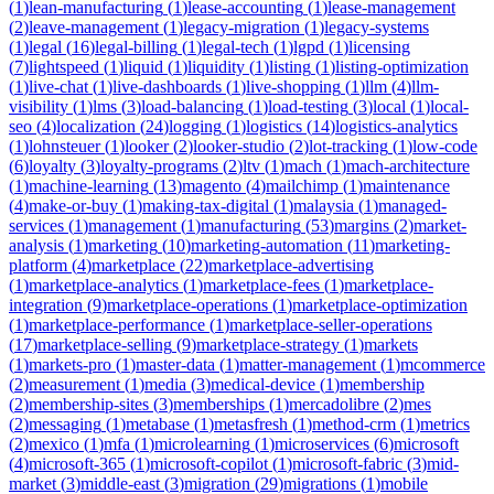
(
1
)
lean-manufacturing
(
1
)
lease-accounting
(
1
)
lease-management
(
2
)
leave-management
(
1
)
legacy-migration
(
1
)
legacy-systems
(
1
)
legal
(
16
)
legal-billing
(
1
)
legal-tech
(
1
)
lgpd
(
1
)
licensing
(
7
)
lightspeed
(
1
)
liquid
(
1
)
liquidity
(
1
)
listing
(
1
)
listing-optimization
(
1
)
live-chat
(
1
)
live-dashboards
(
1
)
live-shopping
(
1
)
llm
(
4
)
llm-
visibility
(
1
)
lms
(
3
)
load-balancing
(
1
)
load-testing
(
3
)
local
(
1
)
local-
seo
(
4
)
localization
(
24
)
logging
(
1
)
logistics
(
14
)
logistics-analytics
(
1
)
lohnsteuer
(
1
)
looker
(
2
)
looker-studio
(
2
)
lot-tracking
(
1
)
low-code
(
6
)
loyalty
(
3
)
loyalty-programs
(
2
)
ltv
(
1
)
mach
(
1
)
mach-architecture
(
1
)
machine-learning
(
13
)
magento
(
4
)
mailchimp
(
1
)
maintenance
(
4
)
make-or-buy
(
1
)
making-tax-digital
(
1
)
malaysia
(
1
)
managed-
services
(
1
)
management
(
1
)
manufacturing
(
53
)
margins
(
2
)
market-
analysis
(
1
)
marketing
(
10
)
marketing-automation
(
11
)
marketing-
platform
(
4
)
marketplace
(
22
)
marketplace-advertising
(
1
)
marketplace-analytics
(
1
)
marketplace-fees
(
1
)
marketplace-
integration
(
9
)
marketplace-operations
(
1
)
marketplace-optimization
(
1
)
marketplace-performance
(
1
)
marketplace-seller-operations
(
17
)
marketplace-selling
(
9
)
marketplace-strategy
(
1
)
markets
(
1
)
markets-pro
(
1
)
master-data
(
1
)
matter-management
(
1
)
mcommerce
(
2
)
measurement
(
1
)
media
(
3
)
medical-device
(
1
)
membership
(
2
)
membership-sites
(
3
)
memberships
(
1
)
mercadolibre
(
2
)
mes
(
2
)
messaging
(
1
)
metabase
(
1
)
metasfresh
(
1
)
method-crm
(
1
)
metrics
(
2
)
mexico
(
1
)
mfa
(
1
)
microlearning
(
1
)
microservices
(
6
)
microsoft
(
4
)
microsoft-365
(
1
)
microsoft-copilot
(
1
)
microsoft-fabric
(
3
)
mid-
market
(
3
)
middle-east
(
3
)
migration
(
29
)
migrations
(
1
)
mobile