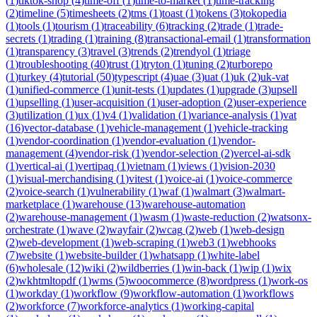
(
1
)
tiktok-shop
(
4
)
time-off
(
1
)
time-to-market
(
1
)
time-tracking
(
2
)
timeline
(
5
)
timesheets
(
2
)
tms
(
1
)
toast
(
1
)
tokens
(
3
)
tokopedia
(
1
)
tools
(
1
)
tourism
(
1
)
traceability
(
6
)
tracking
(
2
)
trade
(
1
)
trade-
secrets
(
1
)
trading
(
1
)
training
(
8
)
transactional-email
(
1
)
transformation
(
1
)
transparency
(
3
)
travel
(
3
)
trends
(
2
)
trendyol
(
1
)
triage
(
1
)
troubleshooting
(
40
)
trust
(
1
)
tryton
(
1
)
tuning
(
2
)
turborepo
(
1
)
turkey
(
4
)
tutorial
(
50
)
typescript
(
4
)
uae
(
3
)
uat
(
1
)
uk
(
2
)
uk-vat
(
1
)
unified-commerce
(
1
)
unit-tests
(
1
)
updates
(
1
)
upgrade
(
3
)
upsell
(
1
)
upselling
(
1
)
user-acquisition
(
1
)
user-adoption
(
2
)
user-experience
(
3
)
utilization
(
1
)
ux
(
1
)
v4
(
1
)
validation
(
1
)
variance-analysis
(
1
)
vat
(
16
)
vector-database
(
1
)
vehicle-management
(
1
)
vehicle-tracking
(
1
)
vendor-coordination
(
1
)
vendor-evaluation
(
1
)
vendor-
management
(
4
)
vendor-risk
(
1
)
vendor-selection
(
2
)
vercel-ai-sdk
(
1
)
vertical-ai
(
1
)
vertipaq
(
1
)
vietnam
(
1
)
views
(
1
)
vision-2030
(
1
)
visual-merchandising
(
1
)
vitest
(
1
)
voice-ai
(
1
)
voice-commerce
(
2
)
voice-search
(
1
)
vulnerability
(
1
)
waf
(
1
)
walmart
(
3
)
walmart-
marketplace
(
1
)
warehouse
(
13
)
warehouse-automation
(
2
)
warehouse-management
(
1
)
wasm
(
1
)
waste-reduction
(
2
)
watsonx-
orchestrate
(
1
)
wave
(
2
)
wayfair
(
2
)
wcag
(
2
)
web
(
1
)
web-design
(
2
)
web-development
(
1
)
web-scraping
(
1
)
web3
(
1
)
webhooks
(
7
)
website
(
1
)
website-builder
(
1
)
whatsapp
(
1
)
white-label
(
6
)
wholesale
(
12
)
wiki
(
2
)
wildberries
(
1
)
win-back
(
1
)
wip
(
1
)
wix
(
2
)
wkhtmltopdf
(
1
)
wms
(
5
)
woocommerce
(
8
)
wordpress
(
1
)
work-os
(
1
)
workday
(
1
)
workflow
(
9
)
workflow-automation
(
1
)
workflows
(
2
)
workforce
(
7
)
workforce-analytics
(
1
)
working-capital