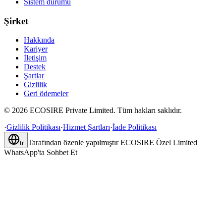
Sistem durumu
Şirket
Hakkında
Kariyer
İletişim
Destek
Şartlar
Gizlilik
Geri ödemeler
©
2026
ECOSIRE Private Limited. Tüm hakları saklıdır.
·
Gizlilik Politikası
·
Hizmet Şartları
·
İade Politikası
Tarafından özenle yapılmıştır
ECOSIRE Özel Limited
tr
WhatsApp'ta Sohbet Et