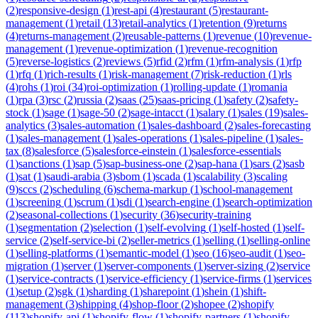
(
2
)
responsive-design
(
1
)
rest-api
(
4
)
restaurant
(
5
)
restaurant-
management
(
1
)
retail
(
13
)
retail-analytics
(
1
)
retention
(
9
)
returns
(
4
)
returns-management
(
2
)
reusable-patterns
(
1
)
revenue
(
10
)
revenue-
management
(
1
)
revenue-optimization
(
1
)
revenue-recognition
(
5
)
reverse-logistics
(
2
)
reviews
(
5
)
rfid
(
2
)
rfm
(
1
)
rfm-analysis
(
1
)
rfp
(
1
)
rfq
(
1
)
rich-results
(
1
)
risk-management
(
7
)
risk-reduction
(
1
)
rls
(
4
)
rohs
(
1
)
roi
(
34
)
roi-optimization
(
1
)
rolling-update
(
1
)
romania
(
1
)
rpa
(
3
)
rsc
(
2
)
russia
(
2
)
saas
(
25
)
saas-pricing
(
1
)
safety
(
2
)
safety-
stock
(
1
)
sage
(
1
)
sage-50
(
2
)
sage-intacct
(
1
)
salary
(
1
)
sales
(
19
)
sales-
analytics
(
3
)
sales-automation
(
1
)
sales-dashboard
(
2
)
sales-forecasting
(
1
)
sales-management
(
1
)
sales-operations
(
1
)
sales-pipeline
(
1
)
sales-
tax
(
8
)
salesforce
(
5
)
salesforce-einstein
(
1
)
salesforce-essentials
(
1
)
sanctions
(
1
)
sap
(
5
)
sap-business-one
(
2
)
sap-hana
(
1
)
sars
(
2
)
sasb
(
1
)
sat
(
1
)
saudi-arabia
(
3
)
sbom
(
1
)
scada
(
1
)
scalability
(
3
)
scaling
(
9
)
sccs
(
2
)
scheduling
(
6
)
schema-markup
(
1
)
school-management
(
1
)
screening
(
1
)
scrum
(
1
)
sdi
(
1
)
search-engine
(
1
)
search-optimization
(
2
)
seasonal-collections
(
1
)
security
(
36
)
security-training
(
1
)
segmentation
(
2
)
selection
(
1
)
self-evolving
(
1
)
self-hosted
(
1
)
self-
service
(
2
)
self-service-bi
(
2
)
seller-metrics
(
1
)
selling
(
1
)
selling-online
(
1
)
selling-platforms
(
1
)
semantic-model
(
1
)
seo
(
16
)
seo-audit
(
1
)
seo-
migration
(
1
)
server
(
1
)
server-components
(
1
)
server-sizing
(
2
)
service
(
1
)
service-contracts
(
1
)
service-efficiency
(
1
)
service-firms
(
1
)
services
(
1
)
setup
(
2
)
sgk
(
1
)
sharding
(
1
)
sharepoint
(
1
)
shein
(
1
)
shift-
management
(
3
)
shipping
(
4
)
shop-floor
(
2
)
shopee
(
2
)
shopify
(
113
)
shopify-api
(
1
)
shopify-flow
(
1
)
shopify-partners
(
1
)
shopify-