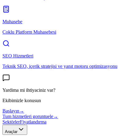
Muhasebe
Coklu Platform Muhasebesi
SEO Hizmetleri
Teknik SEO, içerik stratejisi ve yanıt motoru optimizasyonu
Yardima mi ihtiyaciniz var?
Ekibimizle konusun
Başlayın
→
Tum hizmetleri goruntuele
→
Sektörler
Fiyatlandırma
Araçlar