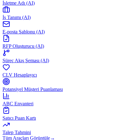
İşletme Adı (AI)
İş Tanımı (AI)
E-posta Şablonu (AI)
RFP Oluşturucu (AI)
Süreç Akış Şeması (AI)
CLV Hesaplayıcı
Potansiyel Müşteri Puanlaması
ABC Envanteri
Satıcı Puan Kartı
Talep Tahmini
Tüm Araçları Görüntüle
→