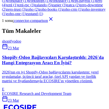
(
1
)
workplace
(
1
)
workshops
(
1
)
workspace
(
1
)
wps-payroll
(
1
)
xero
(
4
)
xml
(
1
)
xml-rpc
(
3
)
zalando
(
5
)
zapier
(
3
)
zatca
(
2
)
zero-downtime
(
2
)
zero-trust
(
3
)
zoho
(
2
)
zoho-books
(
1
)
zoho-crm
(
1
)
zoho-inventory
(
1
)
zoho-one
(
1
)
zustand
(
1
)
1 sonuç
connector-comparison
Tüm Makaleler
shopify
odoo
23 Mar
Shopify-Odoo Bağlayıcıları Karşılaştırıldı: 2026'da
Hangi Entegrasyon Aracı En İyisi?
2026'nın en iyi Shopify-Odoo bağlayıcılarını karşılaştırın: yerel
uygulamalar, üçüncü taraf araçlar, özel API yapıları ve özellik
matrisi ve fiyatlandırmayla ECOSIRE'ın yönetilen çözümü.
E
ECOSIRE Research and Development Team
23 Mar