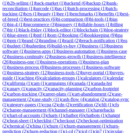
(
1
)
b2b-selling
(
1
)
back-market
(
1
)
backend
(
6
)
backup
(
2
)
bank-
reconciliation
(
1
)
barcode
(
1
)
bas
(
1
)
batch-processing
(
1
)
batch-
tracking
(
2
)
bcrs
(
1
)
beauty
(
1
)
bee
(
1
)
benchmarks
(
1
)
benefits
(
1
)
best-
of-breed
(
1
)
best-practices
(
6
)
bi-comparison
(
8
)
bi-tools
(
1
)
bias
(
1
)
big-4
(
1
)
bigcommerce
(
3
)
bigquery
(
1
)
billable-hours
(
1
)
billing
(
7
)
bir
(
1
)
black-friday
(
1
)
block-editor
(
1
)
blockchain
(
1
)
blog-strategy
(
1
)
blue-green
(
1
)
bmf
(
1
)
bom
(
2
)
booking
(
5
)
bookkeeping
(
9
)
bpa
(
1
)
bpm
(
1
)
brand
(
2
)
branding
(
1
)
brazil
(
2
)
breach-notification
(
1
)
bss
(
1
)
budget
(
3
)
budgeting
(
6
)
build-vs-buy
(
3
)
business
(
13
)
business
software
(
1
)
business-apps
(
1
)
business-automation
(
1
)
business-case
(
2
)
business-continuity
(
2
)
business-growth
(
1
)
business-intelligence
(
26
)
business-one
(
1
)
business-operations
(
1
)
business-plan
(
1
)
business-process
(
8
)
business-processes
(
1
)
business-software
(
1
)
business-strategy
(
12
)
business-tools
(
2
)
buyer-portal
(
1
)
buyers-
guide
(
1
)
caching
(
6
)
calculation-groups
(
1
)
calculators
(
1
)
calendar
(
3
)
california
(
1
)
cam
(
1
)
campaigns
(
4
)
canada
(
1
)
canada-hst
(
1
)
canary
(
1
)
capacity
(
2
)
capacity-planning
(
2
)
carbon-footprint
(
2
)
carbon-tracking
(
3
)
career-plans
(
1
)
cart-abandonment
(
2
)
case-
management
(
2
)
case-study
(
11
)
cash-flow
(
4
)
catalog
(
2
)
catalog-sync
(
1
)
category-pages
(
1
)
ccpa
(
2
)
cdn
(
2
)
certification
(
2
)
cfdi
(
1
)
cfo
(
2
)
change-management
(
6
)
channel-manager
(
1
)
chargebacks
(
1
)
chart-of-accounts
(
3
)
charts
(
1
)
chatbot
(
6
)
chatbots
(
1
)
chatgpt
(
2
)
cheat-sheet
(
1
)
checklist
(
7
)
checkout
(
2
)
checkout-optimization
(
2
)
chemical
(
2
)
china
(
1
)
churn
(
1
)
churn-management
(
1
)
churn-
prediction
(
2
)
churn-reduction
(
1
)
ci-cd
(
7
)
cicd
(
1
)
cin7
(
1
)
circular-