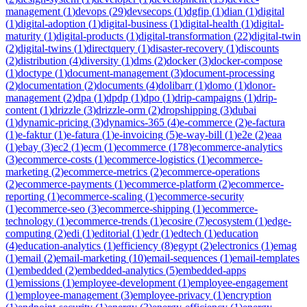
management
(
1
)
devops
(
29
)
devsecops
(
1
)
dgfip
(
1
)
dian
(
1
)
digital
(
1
)
digital-adoption
(
1
)
digital-business
(
1
)
digital-health
(
1
)
digital-
maturity
(
1
)
digital-products
(
1
)
digital-transformation
(
22
)
digital-twin
(
2
)
digital-twins
(
1
)
directquery
(
1
)
disaster-recovery
(
1
)
discounts
(
2
)
distribution
(
4
)
diversity
(
1
)
dms
(
2
)
docker
(
3
)
docker-compose
(
1
)
doctype
(
1
)
document-management
(
3
)
document-processing
(
2
)
documentation
(
2
)
documents
(
4
)
dolibarr
(
1
)
domo
(
1
)
donor-
management
(
2
)
dpa
(
1
)
dpdp
(
1
)
dpo
(
1
)
drip-campaigns
(
1
)
drip-
content
(
1
)
drizzle
(
3
)
drizzle-orm
(
2
)
dropshipping
(
3
)
dubai
(
1
)
dynamic-pricing
(
3
)
dynamics-365
(
4
)
e-commerce
(
2
)
e-factura
(
1
)
e-faktur
(
1
)
e-fatura
(
1
)
e-invoicing
(
5
)
e-way-bill
(
1
)
e2e
(
2
)
eaa
(
1
)
ebay
(
3
)
ec2
(
1
)
ecm
(
1
)
ecommerce
(
178
)
ecommerce-analytics
(
3
)
ecommerce-costs
(
1
)
ecommerce-logistics
(
1
)
ecommerce-
marketing
(
2
)
ecommerce-metrics
(
2
)
ecommerce-operations
(
2
)
ecommerce-payments
(
1
)
ecommerce-platform
(
2
)
ecommerce-
reporting
(
1
)
ecommerce-scaling
(
1
)
ecommerce-security
(
1
)
ecommerce-seo
(
3
)
ecommerce-shipping
(
1
)
ecommerce-
technology
(
1
)
ecommerce-trends
(
1
)
ecosire
(
7
)
ecosystem
(
1
)
edge-
computing
(
2
)
edi
(
1
)
editorial
(
1
)
edr
(
1
)
edtech
(
1
)
education
(
4
)
education-analytics
(
1
)
efficiency
(
8
)
egypt
(
2
)
electronics
(
1
)
emag
(
1
)
email
(
2
)
email-marketing
(
10
)
email-sequences
(
1
)
email-templates
(
1
)
embedded
(
2
)
embedded-analytics
(
5
)
embedded-apps
(
1
)
emissions
(
1
)
employee-development
(
1
)
employee-engagement
(
1
)
employee-management
(
3
)
employee-privacy
(
1
)
encryption