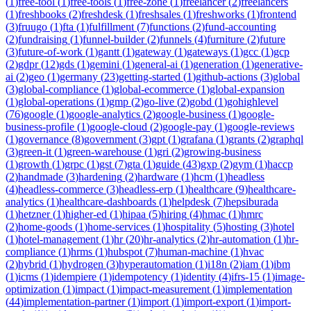
(
1
)
free-tool
(
1
)
free-tools
(
1
)
free-zone
(
1
)
freelancer
(
2
)
freelancers
(
1
)
freshbooks
(
2
)
freshdesk
(
1
)
freshsales
(
1
)
freshworks
(
1
)
frontend
(
3
)
fruugo
(
1
)
fta
(
1
)
fulfillment
(
7
)
functions
(
2
)
fund-accounting
(
2
)
fundraising
(
1
)
funnel-builder
(
2
)
funnels
(
4
)
furniture
(
2
)
future
(
3
)
future-of-work
(
1
)
gantt
(
1
)
gateway
(
1
)
gateways
(
1
)
gcc
(
1
)
gcp
(
2
)
gdpr
(
12
)
gds
(
1
)
gemini
(
1
)
general-ai
(
1
)
generation
(
1
)
generative-
ai
(
2
)
geo
(
1
)
germany
(
23
)
getting-started
(
1
)
github-actions
(
3
)
global
(
3
)
global-compliance
(
1
)
global-ecommerce
(
1
)
global-expansion
(
1
)
global-operations
(
1
)
gmp
(
2
)
go-live
(
2
)
gobd
(
1
)
gohighlevel
(
76
)
google
(
1
)
google-analytics
(
2
)
google-business
(
1
)
google-
business-profile
(
1
)
google-cloud
(
2
)
google-pay
(
1
)
google-reviews
(
1
)
governance
(
8
)
government
(
3
)
gpt
(
1
)
grafana
(
1
)
grants
(
2
)
graphql
(
3
)
green-it
(
1
)
green-warehouse
(
1
)
gri
(
2
)
growing-business
(
1
)
growth
(
1
)
grpc
(
1
)
gst
(
7
)
gta
(
1
)
guide
(
43
)
gxp
(
2
)
gym
(
1
)
haccp
(
2
)
handmade
(
3
)
hardening
(
2
)
hardware
(
1
)
hcm
(
1
)
headless
(
4
)
headless-commerce
(
3
)
headless-erp
(
1
)
healthcare
(
9
)
healthcare-
analytics
(
1
)
healthcare-dashboards
(
1
)
helpdesk
(
7
)
hepsiburada
(
1
)
hetzner
(
1
)
higher-ed
(
1
)
hipaa
(
5
)
hiring
(
4
)
hmac
(
1
)
hmrc
(
2
)
home-goods
(
1
)
home-services
(
1
)
hospitality
(
5
)
hosting
(
3
)
hotel
(
1
)
hotel-management
(
1
)
hr
(
20
)
hr-analytics
(
2
)
hr-automation
(
1
)
hr-
compliance
(
1
)
hrms
(
1
)
hubspot
(
7
)
human-machine
(
1
)
hvac
(
2
)
hybrid
(
1
)
hydrogen
(
3
)
hyperautomation
(
1
)
i18n
(
2
)
iam
(
1
)
ibm
(
1
)
icms
(
1
)
idempiere
(
1
)
idempotency
(
1
)
identity
(
4
)
ifrs-15
(
1
)
image-
optimization
(
1
)
impact
(
1
)
impact-measurement
(
1
)
implementation
(
44
)
implementation-partner
(
1
)
import
(
1
)
import-export
(
1
)
import-