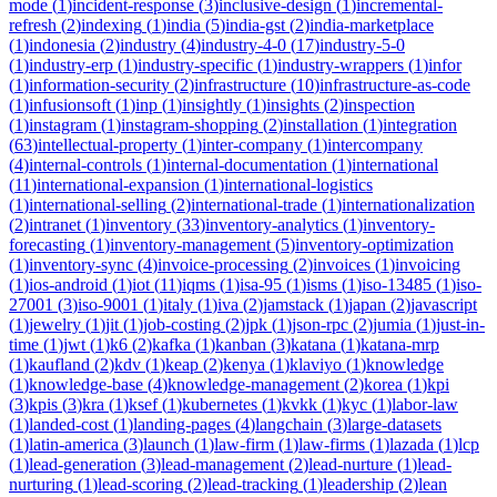
mode
(
1
)
incident-response
(
3
)
inclusive-design
(
1
)
incremental-
refresh
(
2
)
indexing
(
1
)
india
(
5
)
india-gst
(
2
)
india-marketplace
(
1
)
indonesia
(
2
)
industry
(
4
)
industry-4-0
(
17
)
industry-5-0
(
1
)
industry-erp
(
1
)
industry-specific
(
1
)
industry-wrappers
(
1
)
infor
(
1
)
information-security
(
2
)
infrastructure
(
10
)
infrastructure-as-code
(
1
)
infusionsoft
(
1
)
inp
(
1
)
insightly
(
1
)
insights
(
2
)
inspection
(
1
)
instagram
(
1
)
instagram-shopping
(
2
)
installation
(
1
)
integration
(
63
)
intellectual-property
(
1
)
inter-company
(
1
)
intercompany
(
4
)
internal-controls
(
1
)
internal-documentation
(
1
)
international
(
11
)
international-expansion
(
1
)
international-logistics
(
1
)
international-selling
(
2
)
international-trade
(
1
)
internationalization
(
2
)
intranet
(
1
)
inventory
(
33
)
inventory-analytics
(
1
)
inventory-
forecasting
(
1
)
inventory-management
(
5
)
inventory-optimization
(
1
)
inventory-sync
(
4
)
invoice-processing
(
2
)
invoices
(
1
)
invoicing
(
1
)
ios-android
(
1
)
iot
(
11
)
iqms
(
1
)
isa-95
(
1
)
isms
(
1
)
iso-13485
(
1
)
iso-
27001
(
3
)
iso-9001
(
1
)
italy
(
1
)
iva
(
2
)
jamstack
(
1
)
japan
(
2
)
javascript
(
1
)
jewelry
(
1
)
jit
(
1
)
job-costing
(
2
)
jpk
(
1
)
json-rpc
(
2
)
jumia
(
1
)
just-in-
time
(
1
)
jwt
(
1
)
k6
(
2
)
kafka
(
1
)
kanban
(
3
)
katana
(
1
)
katana-mrp
(
1
)
kaufland
(
2
)
kdv
(
1
)
keap
(
2
)
kenya
(
1
)
klaviyo
(
1
)
knowledge
(
1
)
knowledge-base
(
4
)
knowledge-management
(
2
)
korea
(
1
)
kpi
(
3
)
kpis
(
3
)
kra
(
1
)
ksef
(
1
)
kubernetes
(
1
)
kvkk
(
1
)
kyc
(
1
)
labor-law
(
1
)
landed-cost
(
1
)
landing-pages
(
4
)
langchain
(
3
)
large-datasets
(
1
)
latin-america
(
3
)
launch
(
1
)
law-firm
(
1
)
law-firms
(
1
)
lazada
(
1
)
lcp
(
1
)
lead-generation
(
3
)
lead-management
(
2
)
lead-nurture
(
1
)
lead-
nurturing
(
1
)
lead-scoring
(
2
)
lead-tracking
(
1
)
leadership
(
2
)
lean