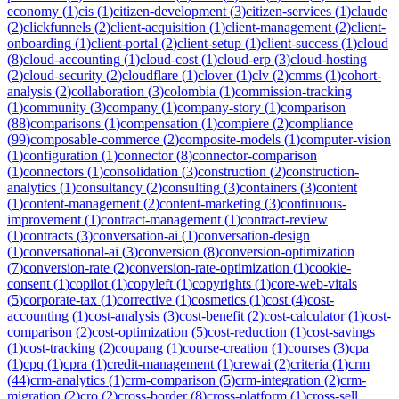
economy
(
1
)
cis
(
1
)
citizen-development
(
3
)
citizen-services
(
1
)
claude
(
2
)
clickfunnels
(
2
)
client-acquisition
(
1
)
client-management
(
2
)
client-
onboarding
(
1
)
client-portal
(
2
)
client-setup
(
1
)
client-success
(
1
)
cloud
(
8
)
cloud-accounting
(
1
)
cloud-cost
(
1
)
cloud-erp
(
3
)
cloud-hosting
(
2
)
cloud-security
(
2
)
cloudflare
(
1
)
clover
(
1
)
clv
(
2
)
cmms
(
1
)
cohort-
analysis
(
2
)
collaboration
(
3
)
colombia
(
1
)
commission-tracking
(
1
)
community
(
3
)
company
(
1
)
company-story
(
1
)
comparison
(
88
)
comparisons
(
1
)
compensation
(
1
)
compiere
(
2
)
compliance
(
99
)
composable-commerce
(
2
)
composite-models
(
1
)
computer-vision
(
1
)
configuration
(
1
)
connector
(
8
)
connector-comparison
(
1
)
connectors
(
1
)
consolidation
(
3
)
construction
(
2
)
construction-
analytics
(
1
)
consultancy
(
2
)
consulting
(
3
)
containers
(
3
)
content
(
1
)
content-management
(
2
)
content-marketing
(
3
)
continuous-
improvement
(
1
)
contract-management
(
1
)
contract-review
(
1
)
contracts
(
3
)
conversation-ai
(
1
)
conversation-design
(
1
)
conversational-ai
(
3
)
conversion
(
8
)
conversion-optimization
(
7
)
conversion-rate
(
2
)
conversion-rate-optimization
(
1
)
cookie-
consent
(
1
)
copilot
(
1
)
copyleft
(
1
)
copyrights
(
1
)
core-web-vitals
(
5
)
corporate-tax
(
1
)
corrective
(
1
)
cosmetics
(
1
)
cost
(
4
)
cost-
accounting
(
1
)
cost-analysis
(
3
)
cost-benefit
(
2
)
cost-calculator
(
1
)
cost-
comparison
(
2
)
cost-optimization
(
5
)
cost-reduction
(
1
)
cost-savings
(
1
)
cost-tracking
(
2
)
coupang
(
1
)
course-creation
(
1
)
courses
(
3
)
cpa
(
1
)
cpq
(
1
)
cpra
(
1
)
credit-management
(
1
)
crewai
(
2
)
criteria
(
1
)
crm
(
44
)
crm-analytics
(
1
)
crm-comparison
(
5
)
crm-integration
(
2
)
crm-
migration
(
2
)
cro
(
2
)
cross-border
(
8
)
cross-platform
(
1
)
cross-sell