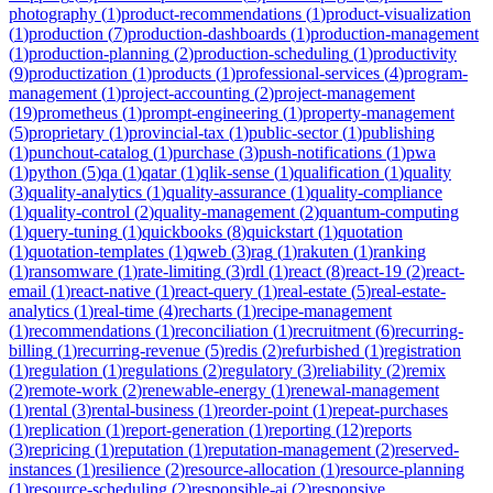
photography
(
1
)
product-recommendations
(
1
)
product-visualization
(
1
)
production
(
7
)
production-dashboards
(
1
)
production-management
(
1
)
production-planning
(
2
)
production-scheduling
(
1
)
productivity
(
9
)
productization
(
1
)
products
(
1
)
professional-services
(
4
)
program-
management
(
1
)
project-accounting
(
2
)
project-management
(
19
)
prometheus
(
1
)
prompt-engineering
(
1
)
property-management
(
5
)
proprietary
(
1
)
provincial-tax
(
1
)
public-sector
(
1
)
publishing
(
1
)
punchout-catalog
(
1
)
purchase
(
3
)
push-notifications
(
1
)
pwa
(
1
)
python
(
5
)
qa
(
1
)
qatar
(
1
)
qlik-sense
(
1
)
qualification
(
1
)
quality
(
3
)
quality-analytics
(
1
)
quality-assurance
(
1
)
quality-compliance
(
1
)
quality-control
(
2
)
quality-management
(
2
)
quantum-computing
(
1
)
query-tuning
(
1
)
quickbooks
(
8
)
quickstart
(
1
)
quotation
(
1
)
quotation-templates
(
1
)
qweb
(
3
)
rag
(
1
)
rakuten
(
1
)
ranking
(
1
)
ransomware
(
1
)
rate-limiting
(
3
)
rdl
(
1
)
react
(
8
)
react-19
(
2
)
react-
email
(
1
)
react-native
(
1
)
react-query
(
1
)
real-estate
(
5
)
real-estate-
analytics
(
1
)
real-time
(
4
)
recharts
(
1
)
recipe-management
(
1
)
recommendations
(
1
)
reconciliation
(
1
)
recruitment
(
6
)
recurring-
billing
(
1
)
recurring-revenue
(
5
)
redis
(
2
)
refurbished
(
1
)
registration
(
1
)
regulation
(
1
)
regulations
(
2
)
regulatory
(
3
)
reliability
(
2
)
remix
(
2
)
remote-work
(
2
)
renewable-energy
(
1
)
renewal-management
(
1
)
rental
(
3
)
rental-business
(
1
)
reorder-point
(
1
)
repeat-purchases
(
1
)
replication
(
1
)
report-generation
(
1
)
reporting
(
12
)
reports
(
3
)
repricing
(
1
)
reputation
(
1
)
reputation-management
(
2
)
reserved-
instances
(
1
)
resilience
(
2
)
resource-allocation
(
1
)
resource-planning
(
1
)
resource-scheduling
(
2
)
responsible-ai
(
2
)
responsive