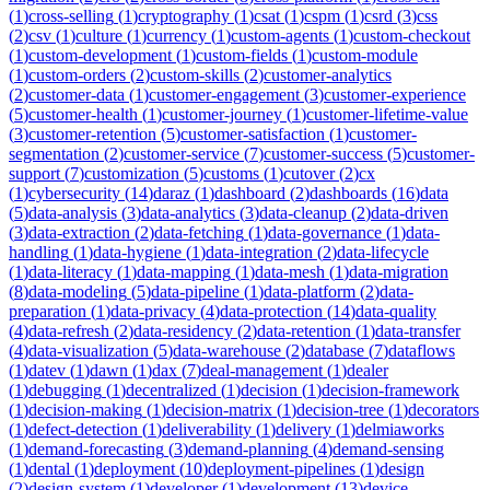
(
1
)
cross-selling
(
1
)
cryptography
(
1
)
csat
(
1
)
cspm
(
1
)
csrd
(
3
)
css
(
2
)
csv
(
1
)
culture
(
1
)
currency
(
1
)
custom-agents
(
1
)
custom-checkout
(
1
)
custom-development
(
1
)
custom-fields
(
1
)
custom-module
(
1
)
custom-orders
(
2
)
custom-skills
(
2
)
customer-analytics
(
2
)
customer-data
(
1
)
customer-engagement
(
3
)
customer-experience
(
5
)
customer-health
(
1
)
customer-journey
(
1
)
customer-lifetime-value
(
3
)
customer-retention
(
5
)
customer-satisfaction
(
1
)
customer-
segmentation
(
2
)
customer-service
(
7
)
customer-success
(
5
)
customer-
support
(
7
)
customization
(
5
)
customs
(
1
)
cutover
(
2
)
cx
(
1
)
cybersecurity
(
14
)
daraz
(
1
)
dashboard
(
2
)
dashboards
(
16
)
data
(
5
)
data-analysis
(
3
)
data-analytics
(
3
)
data-cleanup
(
2
)
data-driven
(
3
)
data-extraction
(
2
)
data-fetching
(
1
)
data-governance
(
1
)
data-
handling
(
1
)
data-hygiene
(
1
)
data-integration
(
2
)
data-lifecycle
(
1
)
data-literacy
(
1
)
data-mapping
(
1
)
data-mesh
(
1
)
data-migration
(
8
)
data-modeling
(
5
)
data-pipeline
(
1
)
data-platform
(
2
)
data-
preparation
(
1
)
data-privacy
(
4
)
data-protection
(
14
)
data-quality
(
4
)
data-refresh
(
2
)
data-residency
(
2
)
data-retention
(
1
)
data-transfer
(
4
)
data-visualization
(
5
)
data-warehouse
(
2
)
database
(
7
)
dataflows
(
1
)
datev
(
1
)
dawn
(
1
)
dax
(
7
)
deal-management
(
1
)
dealer
(
1
)
debugging
(
1
)
decentralized
(
1
)
decision
(
1
)
decision-framework
(
1
)
decision-making
(
1
)
decision-matrix
(
1
)
decision-tree
(
1
)
decorators
(
1
)
defect-detection
(
1
)
deliverability
(
1
)
delivery
(
1
)
delmiaworks
(
1
)
demand-forecasting
(
3
)
demand-planning
(
4
)
demand-sensing
(
1
)
dental
(
1
)
deployment
(
10
)
deployment-pipelines
(
1
)
design
(
2
)
design-system
(
1
)
developer
(
1
)
development
(
13
)
device-