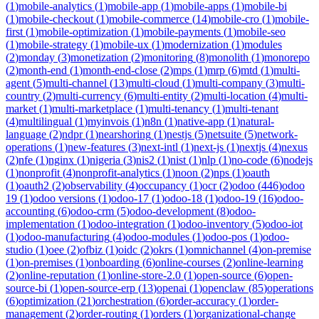
(
1
)
mobile-analytics
(
1
)
mobile-app
(
1
)
mobile-apps
(
1
)
mobile-bi
(
1
)
mobile-checkout
(
1
)
mobile-commerce
(
14
)
mobile-cro
(
1
)
mobile-
first
(
1
)
mobile-optimization
(
1
)
mobile-payments
(
1
)
mobile-seo
(
1
)
mobile-strategy
(
1
)
mobile-ux
(
1
)
modernization
(
1
)
modules
(
2
)
monday
(
3
)
monetization
(
2
)
monitoring
(
8
)
monolith
(
1
)
monorepo
(
2
)
month-end
(
1
)
month-end-close
(
2
)
mps
(
1
)
mrp
(
6
)
mtd
(
1
)
multi-
agent
(
5
)
multi-channel
(
13
)
multi-cloud
(
1
)
multi-company
(
3
)
multi-
country
(
2
)
multi-currency
(
6
)
multi-entity
(
2
)
multi-location
(
4
)
multi-
market
(
1
)
multi-marketplace
(
1
)
multi-tenancy
(
1
)
multi-tenant
(
4
)
multilingual
(
1
)
myinvois
(
1
)
n8n
(
1
)
native-app
(
1
)
natural-
language
(
2
)
ndpr
(
1
)
nearshoring
(
1
)
nestjs
(
5
)
netsuite
(
5
)
network-
operations
(
1
)
new-features
(
3
)
next-intl
(
1
)
next-js
(
1
)
nextjs
(
4
)
nexus
(
2
)
nfe
(
1
)
nginx
(
1
)
nigeria
(
3
)
nis2
(
1
)
nist
(
1
)
nlp
(
1
)
no-code
(
6
)
nodejs
(
1
)
nonprofit
(
4
)
nonprofit-analytics
(
1
)
noon
(
2
)
nps
(
1
)
oauth
(
1
)
oauth2
(
2
)
observability
(
4
)
occupancy
(
1
)
ocr
(
2
)
odoo
(
446
)
odoo
19
(
1
)
odoo versions
(
1
)
odoo-17
(
1
)
odoo-18
(
1
)
odoo-19
(
16
)
odoo-
accounting
(
6
)
odoo-crm
(
5
)
odoo-development
(
8
)
odoo-
implementation
(
1
)
odoo-integration
(
1
)
odoo-inventory
(
5
)
odoo-iot
(
1
)
odoo-manufacturing
(
4
)
odoo-modules
(
1
)
odoo-pos
(
1
)
odoo-
studio
(
1
)
oee
(
2
)
ofbiz
(
1
)
oidc
(
2
)
okrs
(
1
)
omnichannel
(
4
)
on-premise
(
1
)
on-premises
(
1
)
onboarding
(
6
)
online-courses
(
2
)
online-learning
(
2
)
online-reputation
(
1
)
online-store-2.0
(
1
)
open-source
(
6
)
open-
source-bi
(
1
)
open-source-erp
(
13
)
openai
(
1
)
openclaw
(
85
)
operations
(
6
)
optimization
(
21
)
orchestration
(
6
)
order-accuracy
(
1
)
order-
management
(
2
)
order-routing
(
1
)
orders
(
1
)
organizational-change