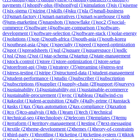
payments
(
1
)
shopify-plus
(
8
)
shopifyql
(
1
)
simulation
(
3
)
sis
(
1
)
sisense
(
1
)
six-sigma
(
1
)
sizing
(
1
)
skills
(
4
)
sku
(
1
)
sla
(
5
)
small-business
(
10
)
smart-factory
(
1
)
smart-narratives
(
1
)
smart-warehouse
(
1
)
smb
(
9
)
sms-marketing
(
5
)
snapshots
(
1
)
snowflake
(
1
)
soc2
(
5
)
social-
commerce
(
5
)
software
(
4
)
software-comparison
(
1
)
software-
development
(
1
)
software-selection
(
2
)
software-stack
(
1
)
solar-energy
(
1
)
solutions
(
1
)
sop
(
2
)
south-africa
(
3
)
south-asia
(
1
)
south-korea
(
1
)
southeast-asia
(
2
)
spc
(
1
)
specialty
(
1
)
speed
(
1
)
speed-optimization
(
2
)
spot
(
1
)
spreadsheets
(
1
)
sql
(
2
)
square
(
1
)
squarespace
(
1
)
ssdlc
(
1
)
ssl
(
2
)
sso
(
2
)
sst
(
1
)
star-schema
(
2
)
startup
(
2
)
state-management
(
1
)
stock-control
(
1
)
store
(
1
)
store-optimization
(
1
)
store-setup
(
2
)
storefront-api
(
3
)
stp
(
1
)
strategy
(
35
)
streaming
(
4
)
stress-test
(
1
)
stress-testing
(
1
)
stripe
(
3
)
structured-data
(
1
)
student-management
(
2
)
student-performance
(
1
)
studio
(
3
)
subscriber
(
1
)
subscription
(
2
)
subscriptions
(
6
)
supplier
(
1
)
supply-chain
(
28
)
support
(
6
)
surveys
(
1
)
sustainability
(
14
)
sustainability-roi
(
1
)
sustainable-ecommerce
(
1
)
sustainable-procurement
(
1
)
sync
(
1
)
tableau
(
3
)
tailwind-css
(
1
)
takealot
(
1
)
talent-acquisition
(
2
)
tally
(
4
)
tally-prime
(
1
)
tanstack
(
1
)
tasks
(
1
)
tax
(
5
)
tax-automation
(
2
)
tax-compliance
(
3
)
taxation
(
1
)
tco
(
5
)
tco-analysis
(
1
)
tds
(
1
)
team
(
1
)
tech
(
1
)
technical
(
1
)
technical-seo
(
4
)
technology
(
2
)
telecom
(
3
)
templates
(
3
)
temu
(
1
)
terraform
(
1
)
territory-management
(
1
)
testing
(
7
)
text-messaging
(
1
)
textile
(
2
)
theme-development
(
2
)
themes
(
1
)
theory-of-constraints
(
1
)
third-party
(
1
)
throttling
(
1
)
ticketing
(
1
)
ticketing-system
(
1
)
tiktok