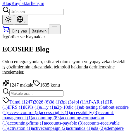
Blog
Kaynaklar
İletişim
tr
Giriş yap
Başlayın
İçgörüler ve Kaynaklar
ECOSIRE Blog
Odoo entegrasyonları, e-ticaret otomasyonu ve yapay zeka destekli
iş çözümlerinin arkasındaki teknoloji hakkında derinlemesine
incelemeler.
1247
makale
1635
konu
Tümü (1247)
2026
(
6
)
3d
(
1
)
3pl
(
3
)
4pl
(
1
)
AP-AR
(
1
)
HR
(
1
)
IFRS
(
1
)
KPIs
(
1
)
a11y
(
1
)
a2p-10dlc
(
1
)
ab-testing
(
5
)
about-ecosire
(
1
)
access-control
(
2
)
access-rights
(
1
)
accessibility
(
3
)
account-
management
(
1
)
accounting
(
83
)
accounting-comparison
(
1
)
accounting-firms
(
1
)
accounts-payable
(
3
)
accounts-receivable
(
1
)
activation
(
1
)
activecampaign
(
2
)
acumatica
(
1
)
ada
(
2
)
adempiere