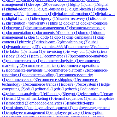
management
(
1
)
devops
(
29
)
devsecops
(
1
)
dgfip
(
1
)
dian
(
1
)
digital
(
1
)
digital-adoption
(
1
)
digital-business
(
1
)
digital-health
(
1
)
digital-
maturity
(
1
)
digital-products
(
1
)
digital-transformation
(
22
)
digital-twin
(
2
)
digital-twins
(
1
)
directquery
(
1
)
disaster-recovery
(
1
)
discounts
(
2
)
distribution
(
4
)
diversity
(
1
)
dms
(
2
)
docker
(
3
)
docker-compose
(
1
)
doctype
(
1
)
document-management
(
3
)
document-processing
(
2
)
documentation
(
2
)
documents
(
4
)
dolibarr
(
1
)
domo
(
1
)
donor-
management
(
2
)
dpa
(
1
)
dpdp
(
1
)
dpo
(
1
)
drip-campaigns
(
1
)
drip-
content
(
1
)
drizzle
(
3
)
drizzle-orm
(
2
)
dropshipping
(
3
)
dubai
(
1
)
dynamic-pricing
(
3
)
dynamics-365
(
4
)
e-commerce
(
2
)
e-factura
(
1
)
e-faktur
(
1
)
e-fatura
(
1
)
e-invoicing
(
5
)
e-way-bill
(
1
)
e2e
(
2
)
eaa
(
1
)
ebay
(
3
)
ec2
(
1
)
ecm
(
1
)
ecommerce
(
178
)
ecommerce-analytics
(
3
)
ecommerce-costs
(
1
)
ecommerce-logistics
(
1
)
ecommerce-
marketing
(
2
)
ecommerce-metrics
(
2
)
ecommerce-operations
(
2
)
ecommerce-payments
(
1
)
ecommerce-platform
(
2
)
ecommerce-
reporting
(
1
)
ecommerce-scaling
(
1
)
ecommerce-security
(
1
)
ecommerce-seo
(
3
)
ecommerce-shipping
(
1
)
ecommerce-
technology
(
1
)
ecommerce-trends
(
1
)
ecosire
(
7
)
ecosystem
(
1
)
edge-
computing
(
2
)
edi
(
1
)
editorial
(
1
)
edr
(
1
)
edtech
(
1
)
education
(
4
)
education-analytics
(
1
)
efficiency
(
8
)
egypt
(
2
)
electronics
(
1
)
emag
(
1
)
email
(
2
)
email-marketing
(
10
)
email-sequences
(
1
)
email-templates
(
1
)
embedded
(
2
)
embedded-analytics
(
5
)
embedded-apps
(
1
)
emissions
(
1
)
employee-development
(
1
)
employee-engagement
(
1
)
employee-management
(
3
)
employee-privacy
(
1
)
encryption