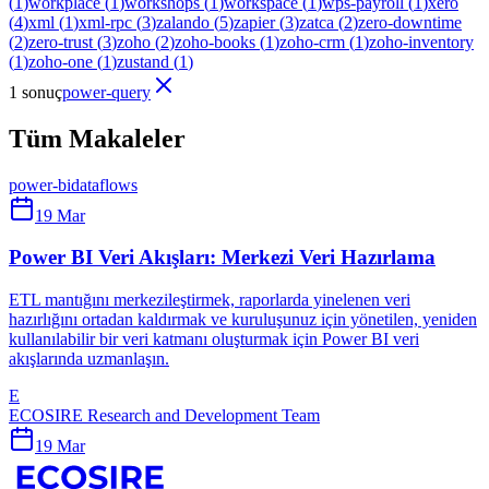
(
1
)
workplace
(
1
)
workshops
(
1
)
workspace
(
1
)
wps-payroll
(
1
)
xero
(
4
)
xml
(
1
)
xml-rpc
(
3
)
zalando
(
5
)
zapier
(
3
)
zatca
(
2
)
zero-downtime
(
2
)
zero-trust
(
3
)
zoho
(
2
)
zoho-books
(
1
)
zoho-crm
(
1
)
zoho-inventory
(
1
)
zoho-one
(
1
)
zustand
(
1
)
1 sonuç
power-query
Tüm Makaleler
power-bi
dataflows
19 Mar
Power BI Veri Akışları: Merkezi Veri Hazırlama
ETL mantığını merkezileştirmek, raporlarda yinelenen veri
hazırlığını ortadan kaldırmak ve kuruluşunuz için yönetilen, yeniden
kullanılabilir bir veri katmanı oluşturmak için Power BI veri
akışlarında uzmanlaşın.
E
ECOSIRE Research and Development Team
19 Mar