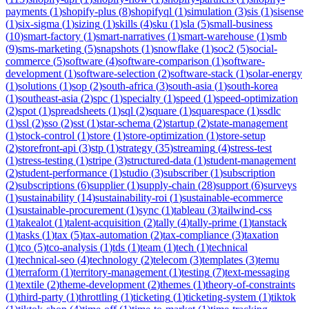
payments
(
1
)
shopify-plus
(
8
)
shopifyql
(
1
)
simulation
(
3
)
sis
(
1
)
sisense
(
1
)
six-sigma
(
1
)
sizing
(
1
)
skills
(
4
)
sku
(
1
)
sla
(
5
)
small-business
(
10
)
smart-factory
(
1
)
smart-narratives
(
1
)
smart-warehouse
(
1
)
smb
(
9
)
sms-marketing
(
5
)
snapshots
(
1
)
snowflake
(
1
)
soc2
(
5
)
social-
commerce
(
5
)
software
(
4
)
software-comparison
(
1
)
software-
development
(
1
)
software-selection
(
2
)
software-stack
(
1
)
solar-energy
(
1
)
solutions
(
1
)
sop
(
2
)
south-africa
(
3
)
south-asia
(
1
)
south-korea
(
1
)
southeast-asia
(
2
)
spc
(
1
)
specialty
(
1
)
speed
(
1
)
speed-optimization
(
2
)
spot
(
1
)
spreadsheets
(
1
)
sql
(
2
)
square
(
1
)
squarespace
(
1
)
ssdlc
(
1
)
ssl
(
2
)
sso
(
2
)
sst
(
1
)
star-schema
(
2
)
startup
(
2
)
state-management
(
1
)
stock-control
(
1
)
store
(
1
)
store-optimization
(
1
)
store-setup
(
2
)
storefront-api
(
3
)
stp
(
1
)
strategy
(
35
)
streaming
(
4
)
stress-test
(
1
)
stress-testing
(
1
)
stripe
(
3
)
structured-data
(
1
)
student-management
(
2
)
student-performance
(
1
)
studio
(
3
)
subscriber
(
1
)
subscription
(
2
)
subscriptions
(
6
)
supplier
(
1
)
supply-chain
(
28
)
support
(
6
)
surveys
(
1
)
sustainability
(
14
)
sustainability-roi
(
1
)
sustainable-ecommerce
(
1
)
sustainable-procurement
(
1
)
sync
(
1
)
tableau
(
3
)
tailwind-css
(
1
)
takealot
(
1
)
talent-acquisition
(
2
)
tally
(
4
)
tally-prime
(
1
)
tanstack
(
1
)
tasks
(
1
)
tax
(
5
)
tax-automation
(
2
)
tax-compliance
(
3
)
taxation
(
1
)
tco
(
5
)
tco-analysis
(
1
)
tds
(
1
)
team
(
1
)
tech
(
1
)
technical
(
1
)
technical-seo
(
4
)
technology
(
2
)
telecom
(
3
)
templates
(
3
)
temu
(
1
)
terraform
(
1
)
territory-management
(
1
)
testing
(
7
)
text-messaging
(
1
)
textile
(
2
)
theme-development
(
2
)
themes
(
1
)
theory-of-constraints
(
1
)
third-party
(
1
)
throttling
(
1
)
ticketing
(
1
)
ticketing-system
(
1
)
tiktok