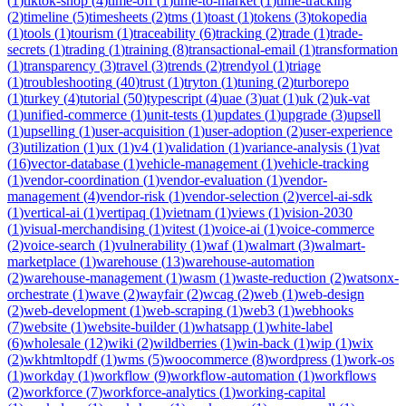
(
1
)
tiktok-shop
(
4
)
time-off
(
1
)
time-to-market
(
1
)
time-tracking
(
2
)
timeline
(
5
)
timesheets
(
2
)
tms
(
1
)
toast
(
1
)
tokens
(
3
)
tokopedia
(
1
)
tools
(
1
)
tourism
(
1
)
traceability
(
6
)
tracking
(
2
)
trade
(
1
)
trade-
secrets
(
1
)
trading
(
1
)
training
(
8
)
transactional-email
(
1
)
transformation
(
1
)
transparency
(
3
)
travel
(
3
)
trends
(
2
)
trendyol
(
1
)
triage
(
1
)
troubleshooting
(
40
)
trust
(
1
)
tryton
(
1
)
tuning
(
2
)
turborepo
(
1
)
turkey
(
4
)
tutorial
(
50
)
typescript
(
4
)
uae
(
3
)
uat
(
1
)
uk
(
2
)
uk-vat
(
1
)
unified-commerce
(
1
)
unit-tests
(
1
)
updates
(
1
)
upgrade
(
3
)
upsell
(
1
)
upselling
(
1
)
user-acquisition
(
1
)
user-adoption
(
2
)
user-experience
(
3
)
utilization
(
1
)
ux
(
1
)
v4
(
1
)
validation
(
1
)
variance-analysis
(
1
)
vat
(
16
)
vector-database
(
1
)
vehicle-management
(
1
)
vehicle-tracking
(
1
)
vendor-coordination
(
1
)
vendor-evaluation
(
1
)
vendor-
management
(
4
)
vendor-risk
(
1
)
vendor-selection
(
2
)
vercel-ai-sdk
(
1
)
vertical-ai
(
1
)
vertipaq
(
1
)
vietnam
(
1
)
views
(
1
)
vision-2030
(
1
)
visual-merchandising
(
1
)
vitest
(
1
)
voice-ai
(
1
)
voice-commerce
(
2
)
voice-search
(
1
)
vulnerability
(
1
)
waf
(
1
)
walmart
(
3
)
walmart-
marketplace
(
1
)
warehouse
(
13
)
warehouse-automation
(
2
)
warehouse-management
(
1
)
wasm
(
1
)
waste-reduction
(
2
)
watsonx-
orchestrate
(
1
)
wave
(
2
)
wayfair
(
2
)
wcag
(
2
)
web
(
1
)
web-design
(
2
)
web-development
(
1
)
web-scraping
(
1
)
web3
(
1
)
webhooks
(
7
)
website
(
1
)
website-builder
(
1
)
whatsapp
(
1
)
white-label
(
6
)
wholesale
(
12
)
wiki
(
2
)
wildberries
(
1
)
win-back
(
1
)
wip
(
1
)
wix
(
2
)
wkhtmltopdf
(
1
)
wms
(
5
)
woocommerce
(
8
)
wordpress
(
1
)
work-os
(
1
)
workday
(
1
)
workflow
(
9
)
workflow-automation
(
1
)
workflows
(
2
)
workforce
(
7
)
workforce-analytics
(
1
)
working-capital