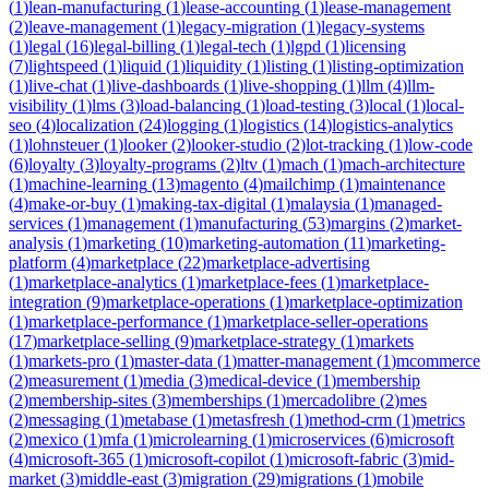
(
1
)
lean-manufacturing
(
1
)
lease-accounting
(
1
)
lease-management
(
2
)
leave-management
(
1
)
legacy-migration
(
1
)
legacy-systems
(
1
)
legal
(
16
)
legal-billing
(
1
)
legal-tech
(
1
)
lgpd
(
1
)
licensing
(
7
)
lightspeed
(
1
)
liquid
(
1
)
liquidity
(
1
)
listing
(
1
)
listing-optimization
(
1
)
live-chat
(
1
)
live-dashboards
(
1
)
live-shopping
(
1
)
llm
(
4
)
llm-
visibility
(
1
)
lms
(
3
)
load-balancing
(
1
)
load-testing
(
3
)
local
(
1
)
local-
seo
(
4
)
localization
(
24
)
logging
(
1
)
logistics
(
14
)
logistics-analytics
(
1
)
lohnsteuer
(
1
)
looker
(
2
)
looker-studio
(
2
)
lot-tracking
(
1
)
low-code
(
6
)
loyalty
(
3
)
loyalty-programs
(
2
)
ltv
(
1
)
mach
(
1
)
mach-architecture
(
1
)
machine-learning
(
13
)
magento
(
4
)
mailchimp
(
1
)
maintenance
(
4
)
make-or-buy
(
1
)
making-tax-digital
(
1
)
malaysia
(
1
)
managed-
services
(
1
)
management
(
1
)
manufacturing
(
53
)
margins
(
2
)
market-
analysis
(
1
)
marketing
(
10
)
marketing-automation
(
11
)
marketing-
platform
(
4
)
marketplace
(
22
)
marketplace-advertising
(
1
)
marketplace-analytics
(
1
)
marketplace-fees
(
1
)
marketplace-
integration
(
9
)
marketplace-operations
(
1
)
marketplace-optimization
(
1
)
marketplace-performance
(
1
)
marketplace-seller-operations
(
17
)
marketplace-selling
(
9
)
marketplace-strategy
(
1
)
markets
(
1
)
markets-pro
(
1
)
master-data
(
1
)
matter-management
(
1
)
mcommerce
(
2
)
measurement
(
1
)
media
(
3
)
medical-device
(
1
)
membership
(
2
)
membership-sites
(
3
)
memberships
(
1
)
mercadolibre
(
2
)
mes
(
2
)
messaging
(
1
)
metabase
(
1
)
metasfresh
(
1
)
method-crm
(
1
)
metrics
(
2
)
mexico
(
1
)
mfa
(
1
)
microlearning
(
1
)
microservices
(
6
)
microsoft
(
4
)
microsoft-365
(
1
)
microsoft-copilot
(
1
)
microsoft-fabric
(
3
)
mid-
market
(
3
)
middle-east
(
3
)
migration
(
29
)
migrations
(
1
)
mobile