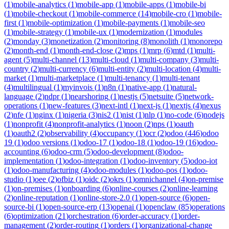
(
1
)
mobile-analytics
(
1
)
mobile-app
(
1
)
mobile-apps
(
1
)
mobile-bi
(
1
)
mobile-checkout
(
1
)
mobile-commerce
(
14
)
mobile-cro
(
1
)
mobile-
first
(
1
)
mobile-optimization
(
1
)
mobile-payments
(
1
)
mobile-seo
(
1
)
mobile-strategy
(
1
)
mobile-ux
(
1
)
modernization
(
1
)
modules
(
2
)
monday
(
3
)
monetization
(
2
)
monitoring
(
8
)
monolith
(
1
)
monorepo
(
2
)
month-end
(
1
)
month-end-close
(
2
)
mps
(
1
)
mrp
(
6
)
mtd
(
1
)
multi-
agent
(
5
)
multi-channel
(
13
)
multi-cloud
(
1
)
multi-company
(
3
)
multi-
country
(
2
)
multi-currency
(
6
)
multi-entity
(
2
)
multi-location
(
4
)
multi-
market
(
1
)
multi-marketplace
(
1
)
multi-tenancy
(
1
)
multi-tenant
(
4
)
multilingual
(
1
)
myinvois
(
1
)
n8n
(
1
)
native-app
(
1
)
natural-
language
(
2
)
ndpr
(
1
)
nearshoring
(
1
)
nestjs
(
5
)
netsuite
(
5
)
network-
operations
(
1
)
new-features
(
3
)
next-intl
(
1
)
next-js
(
1
)
nextjs
(
4
)
nexus
(
2
)
nfe
(
1
)
nginx
(
1
)
nigeria
(
3
)
nis2
(
1
)
nist
(
1
)
nlp
(
1
)
no-code
(
6
)
nodejs
(
1
)
nonprofit
(
4
)
nonprofit-analytics
(
1
)
noon
(
2
)
nps
(
1
)
oauth
(
1
)
oauth2
(
2
)
observability
(
4
)
occupancy
(
1
)
ocr
(
2
)
odoo
(
446
)
odoo
19
(
1
)
odoo versions
(
1
)
odoo-17
(
1
)
odoo-18
(
1
)
odoo-19
(
16
)
odoo-
accounting
(
6
)
odoo-crm
(
5
)
odoo-development
(
8
)
odoo-
implementation
(
1
)
odoo-integration
(
1
)
odoo-inventory
(
5
)
odoo-iot
(
1
)
odoo-manufacturing
(
4
)
odoo-modules
(
1
)
odoo-pos
(
1
)
odoo-
studio
(
1
)
oee
(
2
)
ofbiz
(
1
)
oidc
(
2
)
okrs
(
1
)
omnichannel
(
4
)
on-premise
(
1
)
on-premises
(
1
)
onboarding
(
6
)
online-courses
(
2
)
online-learning
(
2
)
online-reputation
(
1
)
online-store-2.0
(
1
)
open-source
(
6
)
open-
source-bi
(
1
)
open-source-erp
(
13
)
openai
(
1
)
openclaw
(
85
)
operations
(
6
)
optimization
(
21
)
orchestration
(
6
)
order-accuracy
(
1
)
order-
management
(
2
)
order-routing
(
1
)
orders
(
1
)
organizational-change