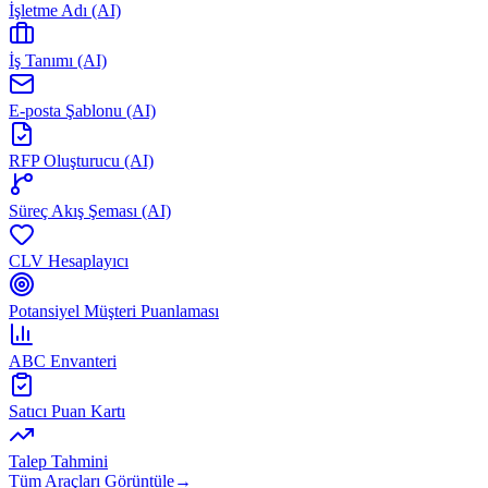
İşletme Adı (AI)
İş Tanımı (AI)
E-posta Şablonu (AI)
RFP Oluşturucu (AI)
Süreç Akış Şeması (AI)
CLV Hesaplayıcı
Potansiyel Müşteri Puanlaması
ABC Envanteri
Satıcı Puan Kartı
Talep Tahmini
Tüm Araçları Görüntüle
→