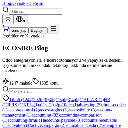
Blog
Kaynaklar
İletişim
tr
Giriş yap
Başlayın
İçgörüler ve Kaynaklar
ECOSIRE Blog
Odoo entegrasyonları, e-ticaret otomasyonu ve yapay zeka destekli
iş çözümlerinin arkasındaki teknoloji hakkında derinlemesine
incelemeler.
1247
makale
1635
konu
Tümü (1247)
2026
(
6
)
3d
(
1
)
3pl
(
3
)
4pl
(
1
)
AP-AR
(
1
)
HR
(
1
)
IFRS
(
1
)
KPIs
(
1
)
a11y
(
1
)
a2p-10dlc
(
1
)
ab-testing
(
5
)
about-ecosire
(
1
)
access-control
(
2
)
access-rights
(
1
)
accessibility
(
3
)
account-
management
(
1
)
accounting
(
83
)
accounting-comparison
(
1
)
accounting-firms
(
1
)
accounts-payable
(
3
)
accounts-receivable
(
1
)
activation
(
1
)
activecampaign
(
2
)
acumatica
(
1
)
ada
(
2
)
adempiere