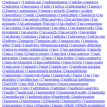
(
1
)
adequacy
(
1
)
admin-api
(
1
)
administration
(
1
)
adobe-commerce
(
2
)
adoption
(
2
)
aerospace
(
1
)
afip
(
1
)
africa
(
2
)
aftermarket
(
1
)
agency
(
13
)
agency-automation
(
1
)
agency-growth
(
2
)
agency-scaling
(
1
)
agentforce
(
1
)
agile
(
2
)
agreements
(
1
)
agriculture
(
3
)
agritech
(
1
)
ai
(
62
)
ai-agent
(
1
)
ai-agents
(
38
)
ai-analytics
(
2
)
ai-architecture
(
2
)
ai-
assistants
(
1
)
ai-automation
(
6
)
ai-bot
(
1
)
ai-chatbot
(
1
)
ai-comparison
(
1
)
ai-content
(
1
)
ai-development
(
1
)
ai-ethics
(
1
)
ai-frameworks
(
2
)
ai-
investment
(
1
)
ai-queries
(
1
)
ai-search
(
3
)
ai-security
(
1
)
ai-testing
(
1
)
ai-threats
(
1
)
alerting
(
2
)
alexa
(
1
)
alibaba
(
1
)
aliexpress
(
1
)
all-in-one
(
2
)
allegro
(
2
)
amazon
(
7
)
amazon-ads
(
1
)
amazon-ppc
(
1
)
amazon-
seller
(
1
)
aml
(
1
)
analytics
(
40
)
announcement
(
1
)
anomaly-detection
(
1
)
answer-engine-optimization
(
1
)
aov
(
1
)
ap-automation
(
1
)
apache
(
1
)
apcs
(
1
)
api
(
22
)
api-economy
(
1
)
api-first
(
2
)
api-gateway
(
1
)
api-
integration
(
3
)
api-security
(
2
)
apm
(
1
)
app-bridge
(
1
)
app-commerce
(
1
)
app-development
(
2
)
app-publishing
(
1
)
app-review
(
1
)
app-router
(
1
)
app-store
(
1
)
apparel
(
3
)
appi
(
1
)
apple-pay
(
1
)
applicant-tracking
(
1
)
applications
(
1
)
appointment-booking
(
2
)
appointments
(
1
)
appraisals
(
1
)
approval-chains
(
1
)
approvals
(
3
)
apps
(
1
)
ar
(
1
)
ar-
shopping
(
1
)
architecture
(
17
)
argentina
(
1
)
artificial-intelligence
(
2
)
as9100
(
1
)
asc-606
(
3
)
assessment
(
2
)
asset-management
(
4
)
assistant
(
1
)
ato
(
1
)
attribution
(
1
)
attrition
(
1
)
audience-analytics
(
1
)
audit
(
7
)
audit-trail
(
1
)
augmented
(
1
)
augmented-reality
(
2
)
australia
(
2
)
australia-gst
(
1
)
authentication
(
6
)
authentik
(
2
)
authorization
(
3
)
autogen
(
2
)
automation
(
119
)
automl
(
1
)
automotive
(
5
)
autonomous
(
2
)
awareness
(
1
)
aws
(
10
)
axelor
(
2
)
azure
(
4
)
b2b
(
18
)
b2b-ecommerce