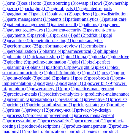
(
1
)
orm
(
3
)
oss
(
1
)
otto
(
3
)
outsourcing
(
3
)
owasp
(
1
)
owl
(
2
)
ownership
(
1
)
ozon
(
1
)
packaging
(
2
)
page-objects
(
1
)
paginated-reports
(
1
)
pagination
(
1
)
pajak
(
1
)
pakistan
(
2
)
paperless
(
1
)
parts-distribution
(
1
)
parts-management
(
1
)
patents
(
1
)
patient-analytics
(
1
)
patient-care
(
2
)
patient-management
(
1
)
patient-recall
(
1
)
patterns
(
5
)
payment
(
1
)
payment-gateways
(
1
)
payment-security
(
2
)
payment-terms
(
1
)
payments
(
5
)
payroll
(
18
)
pci-dss
(
4
)
pdf
(
2
)
pdfkit
(
1
)
pdpl
(
2
)
peachtree
(
2
)
penetration-testing
(
1
)
people-analytics
(
2
)
performance
(
25
)
performance-review
(
1
)
permissions
(
1
)
personalization
(
5
)
pharma
(
4
)
pharmaceutical
(
2
)
philippines
(
1
)
phishing
(
1
)
pick-pack-ship
(
1
)
pim
(
1
)
pipa
(
1
)
pipeda
(
1
)
pipedrive
(
2
)
pipeline
(
9
)
pipeline-automation
(
1
)
pipl
(
1
)
pixel-perfect
(
1
)
planning
(
9
)
plans
(
1
)
platform
(
3
)
playwright
(
2
)
plex
(
1
)
plex-
smart-manufacturing
(
1
)
plm
(
2
)
plumbing
(
1
)
pm2
(
1
)
pms
(
1
)
pnpm
(
1
)
point-of-sale
(
3
)
poland
(
3
)
polaris
(
1
)
pos
(
9
)
post-brexit
(
1
)
post-
implementation
(
2
)
postgres
(
2
)
postgresql
(
10
)
power-bi
(
79
)
power-
bi-premium
(
1
)
power-query
(
1
)
ppc
(
1
)
practice-management
(
2
)
precious-metals
(
1
)
predictive-analytics
(
4
)
predictive-maintenance
(
2
)
premium
(
2
)
preparation
(
1
)
prestashop
(
1
)
preventive
(
1
)
pricelists
(
1
)
pricing
(
19
)
pricing-optimization
(
1
)
pricing-strategy
(
3
)
printing
(
1
)
prisma
(
1
)
privacy
(
12
)
privacy-act
(
1
)
privacy-by-design
(
1
)
process
(
2
)
process-improvement
(
1
)
process-management
(
1
)
process-mining
(
1
)
process-safety
(
1
)
procurement
(
11
)
product-
costing
(
1
)
product-descriptions
(
1
)
product-management
(
2
)
product-
mapping
(
1
)
product-optimization
(
1
)
product-pages
(
1
)
product-