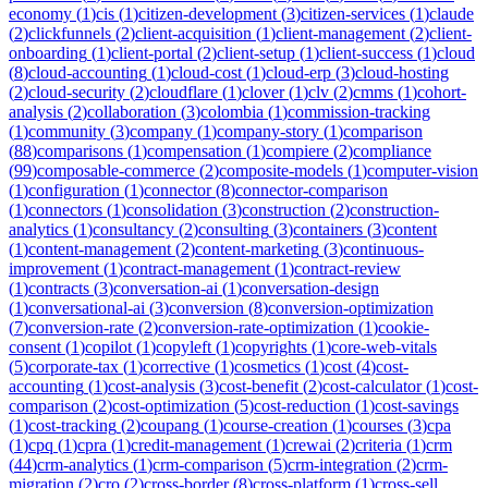
economy
(
1
)
cis
(
1
)
citizen-development
(
3
)
citizen-services
(
1
)
claude
(
2
)
clickfunnels
(
2
)
client-acquisition
(
1
)
client-management
(
2
)
client-
onboarding
(
1
)
client-portal
(
2
)
client-setup
(
1
)
client-success
(
1
)
cloud
(
8
)
cloud-accounting
(
1
)
cloud-cost
(
1
)
cloud-erp
(
3
)
cloud-hosting
(
2
)
cloud-security
(
2
)
cloudflare
(
1
)
clover
(
1
)
clv
(
2
)
cmms
(
1
)
cohort-
analysis
(
2
)
collaboration
(
3
)
colombia
(
1
)
commission-tracking
(
1
)
community
(
3
)
company
(
1
)
company-story
(
1
)
comparison
(
88
)
comparisons
(
1
)
compensation
(
1
)
compiere
(
2
)
compliance
(
99
)
composable-commerce
(
2
)
composite-models
(
1
)
computer-vision
(
1
)
configuration
(
1
)
connector
(
8
)
connector-comparison
(
1
)
connectors
(
1
)
consolidation
(
3
)
construction
(
2
)
construction-
analytics
(
1
)
consultancy
(
2
)
consulting
(
3
)
containers
(
3
)
content
(
1
)
content-management
(
2
)
content-marketing
(
3
)
continuous-
improvement
(
1
)
contract-management
(
1
)
contract-review
(
1
)
contracts
(
3
)
conversation-ai
(
1
)
conversation-design
(
1
)
conversational-ai
(
3
)
conversion
(
8
)
conversion-optimization
(
7
)
conversion-rate
(
2
)
conversion-rate-optimization
(
1
)
cookie-
consent
(
1
)
copilot
(
1
)
copyleft
(
1
)
copyrights
(
1
)
core-web-vitals
(
5
)
corporate-tax
(
1
)
corrective
(
1
)
cosmetics
(
1
)
cost
(
4
)
cost-
accounting
(
1
)
cost-analysis
(
3
)
cost-benefit
(
2
)
cost-calculator
(
1
)
cost-
comparison
(
2
)
cost-optimization
(
5
)
cost-reduction
(
1
)
cost-savings
(
1
)
cost-tracking
(
2
)
coupang
(
1
)
course-creation
(
1
)
courses
(
3
)
cpa
(
1
)
cpq
(
1
)
cpra
(
1
)
credit-management
(
1
)
crewai
(
2
)
criteria
(
1
)
crm
(
44
)
crm-analytics
(
1
)
crm-comparison
(
5
)
crm-integration
(
2
)
crm-
migration
(
2
)
cro
(
2
)
cross-border
(
8
)
cross-platform
(
1
)
cross-sell