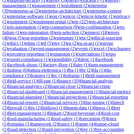
(
1
)
endpoint-security
(
1
)
energy
(
3
)
energy-efficiency
(
1
)
energy-
management
(
1
)
engagement
(
1
)
enrollment
(
2
)
enterprise
(
39
)
enterprise-ai
(
2
)
enterprise-architecture
(
1
)
enterprise-content
(
1
)
enterprise-software
(
1
)
eoq
(
1
)
epicor
(
2
)
epicor-kinetic
(
1
)
eprivacy
(
1
)
equipment
(
2
)
equipment-rental
(
2
)
erp
(
225
)
erp-architecture
(
1
)
erp-automation
(
1
)
erp-comparison
(
9
)
erp-configuration
(
1
)
erp-
failure
(
1
)
erp-integration
(
8
)
erp-selection
(
2
)
erpnext
(
18
)
errors
(
40
)
esg
(
5
)
esg-reporting
(
2
)
esignature
(
1
)
eta
(
2
)
ethical-sourcing
(
1
)
ethics
(
1
)
etims
(
1
)
etl
(
5
)
etsy
(
3
)
eu
(
2
)
eu-ai-act
(
1
)
europe
(
2
)
evaluation
(
3
)
event-management
(
2
)
events
(
1
)
excel
(
3
)
exchanges
(
1
)
executive-reporting
(
1
)
expansion
(
1
)
expectations
(
1
)
expo
(
1
)
export-compliance
(
1
)
extensibility
(
2
)
fabric
(
1
)
facebook
(
1
)
facebook-shops
(
1
)
factory-floor
(
1
)
faire
(
1
)
farm-management
(
1
)
fashion
(
6
)
fattura-elettronica
(
1
)
fba
(
1
)
fbr
(
2
)
fda
(
1
)
fda-
compliance
(
3
)
features
(
1
)
fec
(
1
)
fedramp
(
1
)
field-management
(
1
)
field-service
(
1
)
fill-rate
(
1
)
finance
(
10
)
financial-analysis
(
2
)
financial-analytics
(
2
)
financial-close
(
2
)
financial-crime
(
1
)
financial-dashboard
(
1
)
financial-management
(
1
)
financial-metrics
(
1
)
financial-planning
(
1
)
financial-projections
(
1
)
financial-reporting
(
4
)
financial-reports
(
2
)
financial-services
(
3
)
fine-tuning
(
1
)
fintech
(
3
)
firewall
(
1
)
firs
(
2
)
fishbowl
(
1
)
fitment-data
(
1
)
fitness
(
1
)
fleet
(
1
)
fleet-management
(
1
)
flipkart
(
2
)
food-beverage
(
4
)
food-cost
(
1
)
food-manufacturing
(
1
)
food-safety
(
1
)
forecasting
(
9
)
forex
(
1
)
formulas
(
1
)
framework
(
2
)
france
(
1
)
frappe
(
4
)
frappe-cloud
(
1
)
fraud-detection
(
2
)
fraud-prevention
(
2
)
free
(
1
)
free-accounting