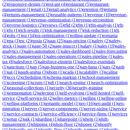
(
2
)
responsive-design
(
1
)
rest-api
(
4
)
restaurant
(
5
)
restaurant-
management
(
1
)
retail
(
13
)
retail-analytics
(
1
)
retention
(
9
)
returns
(
4
)
returns-management
(
2
)
reusable-patterns
(
1
)
revenue
(
10
)
revenue-
management
(
1
)
revenue-optimization
(
1
)
revenue-recognition
(
5
)
reverse-logistics
(
2
)
reviews
(
5
)
rfid
(
2
)
rfm
(
1
)
rfm-analysis
(
1
)
rfp
(
1
)
rfq
(
1
)
rich-results
(
1
)
risk-management
(
7
)
risk-reduction
(
1
)
rls
(
4
)
rohs
(
1
)
roi
(
34
)
roi-optimization
(
1
)
rolling-update
(
1
)
romania
(
1
)
rpa
(
3
)
rsc
(
2
)
russia
(
2
)
saas
(
25
)
saas-pricing
(
1
)
safety
(
2
)
safety-
stock
(
1
)
sage
(
1
)
sage-50
(
2
)
sage-intacct
(
1
)
salary
(
1
)
sales
(
19
)
sales-
analytics
(
3
)
sales-automation
(
1
)
sales-dashboard
(
2
)
sales-forecasting
(
1
)
sales-management
(
1
)
sales-operations
(
1
)
sales-pipeline
(
1
)
sales-
tax
(
8
)
salesforce
(
5
)
salesforce-einstein
(
1
)
salesforce-essentials
(
1
)
sanctions
(
1
)
sap
(
5
)
sap-business-one
(
2
)
sap-hana
(
1
)
sars
(
2
)
sasb
(
1
)
sat
(
1
)
saudi-arabia
(
3
)
sbom
(
1
)
scada
(
1
)
scalability
(
3
)
scaling
(
9
)
sccs
(
2
)
scheduling
(
6
)
schema-markup
(
1
)
school-management
(
1
)
screening
(
1
)
scrum
(
1
)
sdi
(
1
)
search-engine
(
1
)
search-optimization
(
2
)
seasonal-collections
(
1
)
security
(
36
)
security-training
(
1
)
segmentation
(
2
)
selection
(
1
)
self-evolving
(
1
)
self-hosted
(
1
)
self-
service
(
2
)
self-service-bi
(
2
)
seller-metrics
(
1
)
selling
(
1
)
selling-online
(
1
)
selling-platforms
(
1
)
semantic-model
(
1
)
seo
(
16
)
seo-audit
(
1
)
seo-
migration
(
1
)
server
(
1
)
server-components
(
1
)
server-sizing
(
2
)
service
(
1
)
service-contracts
(
1
)
service-efficiency
(
1
)
service-firms
(
1
)
services
(
1
)
setup
(
2
)
sgk
(
1
)
sharding
(
1
)
sharepoint
(
1
)
shein
(
1
)
shift-
management
(
3
)
shipping
(
4
)
shop-floor
(
2
)
shopee
(
2
)
shopify
(
113
)
shopify-api
(
1
)
shopify-flow
(
1
)
shopify-partners
(
1
)
shopify-