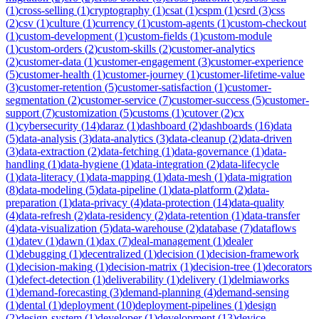
(
1
)
cross-selling
(
1
)
cryptography
(
1
)
csat
(
1
)
cspm
(
1
)
csrd
(
3
)
css
(
2
)
csv
(
1
)
culture
(
1
)
currency
(
1
)
custom-agents
(
1
)
custom-checkout
(
1
)
custom-development
(
1
)
custom-fields
(
1
)
custom-module
(
1
)
custom-orders
(
2
)
custom-skills
(
2
)
customer-analytics
(
2
)
customer-data
(
1
)
customer-engagement
(
3
)
customer-experience
(
5
)
customer-health
(
1
)
customer-journey
(
1
)
customer-lifetime-value
(
3
)
customer-retention
(
5
)
customer-satisfaction
(
1
)
customer-
segmentation
(
2
)
customer-service
(
7
)
customer-success
(
5
)
customer-
support
(
7
)
customization
(
5
)
customs
(
1
)
cutover
(
2
)
cx
(
1
)
cybersecurity
(
14
)
daraz
(
1
)
dashboard
(
2
)
dashboards
(
16
)
data
(
5
)
data-analysis
(
3
)
data-analytics
(
3
)
data-cleanup
(
2
)
data-driven
(
3
)
data-extraction
(
2
)
data-fetching
(
1
)
data-governance
(
1
)
data-
handling
(
1
)
data-hygiene
(
1
)
data-integration
(
2
)
data-lifecycle
(
1
)
data-literacy
(
1
)
data-mapping
(
1
)
data-mesh
(
1
)
data-migration
(
8
)
data-modeling
(
5
)
data-pipeline
(
1
)
data-platform
(
2
)
data-
preparation
(
1
)
data-privacy
(
4
)
data-protection
(
14
)
data-quality
(
4
)
data-refresh
(
2
)
data-residency
(
2
)
data-retention
(
1
)
data-transfer
(
4
)
data-visualization
(
5
)
data-warehouse
(
2
)
database
(
7
)
dataflows
(
1
)
datev
(
1
)
dawn
(
1
)
dax
(
7
)
deal-management
(
1
)
dealer
(
1
)
debugging
(
1
)
decentralized
(
1
)
decision
(
1
)
decision-framework
(
1
)
decision-making
(
1
)
decision-matrix
(
1
)
decision-tree
(
1
)
decorators
(
1
)
defect-detection
(
1
)
deliverability
(
1
)
delivery
(
1
)
delmiaworks
(
1
)
demand-forecasting
(
3
)
demand-planning
(
4
)
demand-sensing
(
1
)
dental
(
1
)
deployment
(
10
)
deployment-pipelines
(
1
)
design
(
2
)
design-system
(
1
)
developer
(
1
)
development
(
13
)
device-