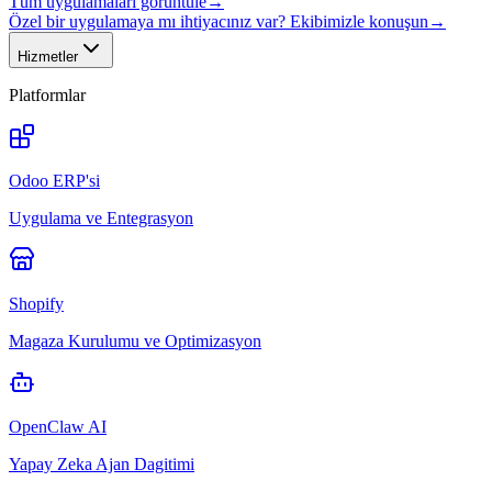
Tüm uygulamaları görüntüle
→
Özel bir uygulamaya mı ihtiyacınız var? Ekibimizle konuşun
→
Hizmetler
Platformlar
Odoo ERP'si
Uygulama ve Entegrasyon
Shopify
Magaza Kurulumu ve Optimizasyon
OpenClaw AI
Yapay Zeka Ajan Dagitimi