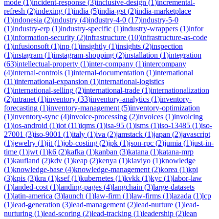
mode
(
1
)
incident-response
(
3
)
inclusive-design
(
1
)
incremental-
refresh
(
2
)
indexing
(
1
)
india
(
5
)
india-gst
(
2
)
india-marketplace
(
1
)
indonesia
(
2
)
industry
(
4
)
industry-4-0
(
17
)
industry-5-0
(
1
)
industry-erp
(
1
)
industry-specific
(
1
)
industry-wrappers
(
1
)
infor
(
1
)
information-security
(
2
)
infrastructure
(
10
)
infrastructure-as-code
(
1
)
infusionsoft
(
1
)
inp
(
1
)
insightly
(
1
)
insights
(
2
)
inspection
(
1
)
instagram
(
1
)
instagram-shopping
(
2
)
installation
(
1
)
integration
(
63
)
intellectual-property
(
1
)
inter-company
(
1
)
intercompany
(
4
)
internal-controls
(
1
)
internal-documentation
(
1
)
international
(
11
)
international-expansion
(
1
)
international-logistics
(
1
)
international-selling
(
2
)
international-trade
(
1
)
internationalization
(
2
)
intranet
(
1
)
inventory
(
33
)
inventory-analytics
(
1
)
inventory-
forecasting
(
1
)
inventory-management
(
5
)
inventory-optimization
(
1
)
inventory-sync
(
4
)
invoice-processing
(
2
)
invoices
(
1
)
invoicing
(
1
)
ios-android
(
1
)
iot
(
11
)
iqms
(
1
)
isa-95
(
1
)
isms
(
1
)
iso-13485
(
1
)
iso-
27001
(
3
)
iso-9001
(
1
)
italy
(
1
)
iva
(
2
)
jamstack
(
1
)
japan
(
2
)
javascript
(
1
)
jewelry
(
1
)
jit
(
1
)
job-costing
(
2
)
jpk
(
1
)
json-rpc
(
2
)
jumia
(
1
)
just-in-
time
(
1
)
jwt
(
1
)
k6
(
2
)
kafka
(
1
)
kanban
(
3
)
katana
(
1
)
katana-mrp
(
1
)
kaufland
(
2
)
kdv
(
1
)
keap
(
2
)
kenya
(
1
)
klaviyo
(
1
)
knowledge
(
1
)
knowledge-base
(
4
)
knowledge-management
(
2
)
korea
(
1
)
kpi
(
3
)
kpis
(
3
)
kra
(
1
)
ksef
(
1
)
kubernetes
(
1
)
kvkk
(
1
)
kyc
(
1
)
labor-law
(
1
)
landed-cost
(
1
)
landing-pages
(
4
)
langchain
(
3
)
large-datasets
(
1
)
latin-america
(
3
)
launch
(
1
)
law-firm
(
1
)
law-firms
(
1
)
lazada
(
1
)
lcp
(
1
)
lead-generation
(
3
)
lead-management
(
2
)
lead-nurture
(
1
)
lead-
nurturing
(
1
)
lead-scoring
(
2
)
lead-tracking
(
1
)
leadership
(
2
)
lean