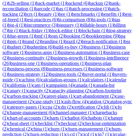
(
1
)
b2b-selling
(
1
)
back-market
(
1
)
backend
(
6
)
backup
(
2
)
bank-
reconciliation
(
1
)
barcode
(
1
)
bas
(
1
)
batch-processing
(
1
)
batch-
tracking
(
2
)
bcrs
(
1
)
beauty
(
1
)
bee
(
1
)
benchmarks
(
1
)
benefits
(
1
)
best-
of-breed
(
1
)
best-practices
(
6
)
bi-comparison
(
8
)
bi-tools
(
1
)
bias
(
1
)
big-4
(
1
)
bigcommerce
(
3
)
bigquery
(
1
)
billable-hours
(
1
)
billing
(
7
)
bir
(
1
)
black-friday
(
1
)
block-editor
(
1
)
blockchain
(
1
)
blog-strategy
(
1
)
blue-green
(
1
)
bmf
(
1
)
bom
(
2
)
booking
(
5
)
bookkeeping
(
9
)
bpa
(
1
)
bpm
(
1
)
brand
(
2
)
branding
(
1
)
brazil
(
2
)
breach-notification
(
1
)
bss
(
1
)
budget
(
3
)
budgeting
(
6
)
build-vs-buy
(
3
)
business
(
13
)
business
software
(
1
)
business-apps
(
1
)
business-automation
(
1
)
business-case
(
2
)
business-continuity
(
2
)
business-growth
(
1
)
business-intelligence
(
26
)
business-one
(
1
)
business-operations
(
1
)
business-plan
(
1
)
business-process
(
8
)
business-processes
(
1
)
business-software
(
1
)
business-strategy
(
12
)
business-tools
(
2
)
buyer-portal
(
1
)
buyers-
guide
(
1
)
caching
(
6
)
calculation-groups
(
1
)
calculators
(
1
)
calendar
(
3
)
california
(
1
)
cam
(
1
)
campaigns
(
4
)
canada
(
1
)
canada-hst
(
1
)
canary
(
1
)
capacity
(
2
)
capacity-planning
(
2
)
carbon-footprint
(
2
)
carbon-tracking
(
3
)
career-plans
(
1
)
cart-abandonment
(
2
)
case-
management
(
2
)
case-study
(
11
)
cash-flow
(
4
)
catalog
(
2
)
catalog-sync
(
1
)
category-pages
(
1
)
ccpa
(
2
)
cdn
(
2
)
certification
(
2
)
cfdi
(
1
)
cfo
(
2
)
change-management
(
6
)
channel-manager
(
1
)
chargebacks
(
1
)
chart-of-accounts
(
3
)
charts
(
1
)
chatbot
(
6
)
chatbots
(
1
)
chatgpt
(
2
)
cheat-sheet
(
1
)
checklist
(
7
)
checkout
(
2
)
checkout-optimization
(
2
)
chemical
(
2
)
china
(
1
)
churn
(
1
)
churn-management
(
1
)
churn-
prediction
(
2
)
churn-reduction
(
1
)
ci-cd
(
7
)
cicd
(
1
)
cin7
(
1
)
circular-