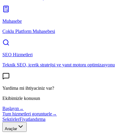
Muhasebe
Coklu Platform Muhasebesi
SEO Hizmetleri
Teknik SEO, içerik stratejisi ve yanıt motoru optimizasyonu
Yardima mi ihtiyaciniz var?
Ekibimizle konusun
Başlayın
→
Tum hizmetleri goruntuele
→
Sektörler
Fiyatlandırma
Araçlar