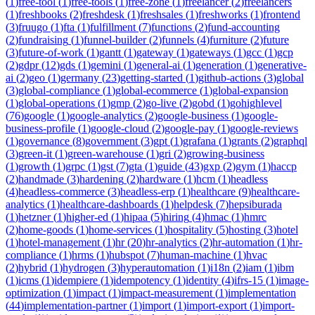
(
1
)
free-tool
(
1
)
free-tools
(
1
)
free-zone
(
1
)
freelancer
(
2
)
freelancers
(
1
)
freshbooks
(
2
)
freshdesk
(
1
)
freshsales
(
1
)
freshworks
(
1
)
frontend
(
3
)
fruugo
(
1
)
fta
(
1
)
fulfillment
(
7
)
functions
(
2
)
fund-accounting
(
2
)
fundraising
(
1
)
funnel-builder
(
2
)
funnels
(
4
)
furniture
(
2
)
future
(
3
)
future-of-work
(
1
)
gantt
(
1
)
gateway
(
1
)
gateways
(
1
)
gcc
(
1
)
gcp
(
2
)
gdpr
(
12
)
gds
(
1
)
gemini
(
1
)
general-ai
(
1
)
generation
(
1
)
generative-
ai
(
2
)
geo
(
1
)
germany
(
23
)
getting-started
(
1
)
github-actions
(
3
)
global
(
3
)
global-compliance
(
1
)
global-ecommerce
(
1
)
global-expansion
(
1
)
global-operations
(
1
)
gmp
(
2
)
go-live
(
2
)
gobd
(
1
)
gohighlevel
(
76
)
google
(
1
)
google-analytics
(
2
)
google-business
(
1
)
google-
business-profile
(
1
)
google-cloud
(
2
)
google-pay
(
1
)
google-reviews
(
1
)
governance
(
8
)
government
(
3
)
gpt
(
1
)
grafana
(
1
)
grants
(
2
)
graphql
(
3
)
green-it
(
1
)
green-warehouse
(
1
)
gri
(
2
)
growing-business
(
1
)
growth
(
1
)
grpc
(
1
)
gst
(
7
)
gta
(
1
)
guide
(
43
)
gxp
(
2
)
gym
(
1
)
haccp
(
2
)
handmade
(
3
)
hardening
(
2
)
hardware
(
1
)
hcm
(
1
)
headless
(
4
)
headless-commerce
(
3
)
headless-erp
(
1
)
healthcare
(
9
)
healthcare-
analytics
(
1
)
healthcare-dashboards
(
1
)
helpdesk
(
7
)
hepsiburada
(
1
)
hetzner
(
1
)
higher-ed
(
1
)
hipaa
(
5
)
hiring
(
4
)
hmac
(
1
)
hmrc
(
2
)
home-goods
(
1
)
home-services
(
1
)
hospitality
(
5
)
hosting
(
3
)
hotel
(
1
)
hotel-management
(
1
)
hr
(
20
)
hr-analytics
(
2
)
hr-automation
(
1
)
hr-
compliance
(
1
)
hrms
(
1
)
hubspot
(
7
)
human-machine
(
1
)
hvac
(
2
)
hybrid
(
1
)
hydrogen
(
3
)
hyperautomation
(
1
)
i18n
(
2
)
iam
(
1
)
ibm
(
1
)
icms
(
1
)
idempiere
(
1
)
idempotency
(
1
)
identity
(
4
)
ifrs-15
(
1
)
image-
optimization
(
1
)
impact
(
1
)
impact-measurement
(
1
)
implementation
(
44
)
implementation-partner
(
1
)
import
(
1
)
import-export
(
1
)
import-