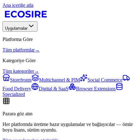
Ana içeriğe atla
Uygulamalar
Platforma Göre
Tüm platformlar
→
Kategoriye Göre
Tüm kategoriler
→
Storefronts
Multichannel & PIM
Social Commerce
Food Delivery
Digital & SaaS
Browser Extensions
Specialized
Pazara göz atın
Her platformda üretime hazır uygulamalar ve bağlayıcılar — ömür
boyu lisans, sürüm uyumlu.