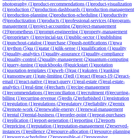
photography
(
1
)
product-recommendations
(
1
)
product-visualization
(
1
)
production
(
7
)
production-dashboards
(
1
)
production-management
(
1
)
production-planning
(
2
)
production-scheduling
(
1
)
productivity
(
9
)
productization
(
1
)
products
(
1
)
professional-services
(
4
)
program-
management
(
1
)
project-accounting
(
2
)
project-management
(
19
)
prometheus
(
1
)
prompt-engineering
(
1
)
property-management
(
5
)
proprietary
(
1
)
provincial-tax
(
1
)
public-sector
(
1
)
publishing
(
1
)
punchout-catalog
(
1
)
purchase
(
3
)
push-notifications
(
1
)
pwa
(
1
)
python
(
5
)
qa
(
1
)
qatar
(
1
)
qlik-sense
(
1
)
qualification
(
1
)
quality
(
3
)
quality-analytics
(
1
)
quality-assurance
(
1
)
quality-compliance
(
1
)
quality-control
(
2
)
quality-management
(
2
)
quantum-computing
(
1
)
query-tuning
(
1
)
quickbooks
(
8
)
quickstart
(
1
)
quotation
(
1
)
quotation-templates
(
1
)
qweb
(
3
)
rag
(
1
)
rakuten
(
1
)
ranking
(
1
)
ransomware
(
1
)
rate-limiting
(
3
)
rdl
(
1
)
react
(
8
)
react-19
(
2
)
react-
email
(
1
)
react-native
(
1
)
react-query
(
1
)
real-estate
(
5
)
real-estate-
analytics
(
1
)
real-time
(
4
)
recharts
(
1
)
recipe-management
(
1
)
recommendations
(
1
)
reconciliation
(
1
)
recruitment
(
6
)
recurring-
billing
(
1
)
recurring-revenue
(
5
)
redis
(
2
)
refurbished
(
1
)
registration
(
1
)
regulation
(
1
)
regulations
(
2
)
regulatory
(
3
)
reliability
(
2
)
remix
(
2
)
remote-work
(
2
)
renewable-energy
(
1
)
renewal-management
(
1
)
rental
(
3
)
rental-business
(
1
)
reorder-point
(
1
)
repeat-purchases
(
1
)
replication
(
1
)
report-generation
(
1
)
reporting
(
12
)
reports
(
3
)
repricing
(
1
)
reputation
(
1
)
reputation-management
(
2
)
reserved-
instances
(
1
)
resilience
(
2
)
resource-allocation
(
1
)
resource-planning
(
1
)
resource-scheduling
(
2
)
responsible-ai
(
2
)
responsive