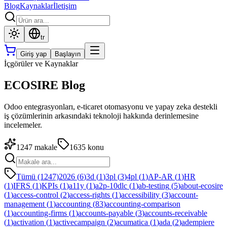
Blog
Kaynaklar
İletişim
tr
Giriş yap
Başlayın
İçgörüler ve Kaynaklar
ECOSIRE Blog
Odoo entegrasyonları, e-ticaret otomasyonu ve yapay zeka destekli
iş çözümlerinin arkasındaki teknoloji hakkında derinlemesine
incelemeler.
1247
makale
1635
konu
Tümü (1247)
2026
(
6
)
3d
(
1
)
3pl
(
3
)
4pl
(
1
)
AP-AR
(
1
)
HR
(
1
)
IFRS
(
1
)
KPIs
(
1
)
a11y
(
1
)
a2p-10dlc
(
1
)
ab-testing
(
5
)
about-ecosire
(
1
)
access-control
(
2
)
access-rights
(
1
)
accessibility
(
3
)
account-
management
(
1
)
accounting
(
83
)
accounting-comparison
(
1
)
accounting-firms
(
1
)
accounts-payable
(
3
)
accounts-receivable
(
1
)
activation
(
1
)
activecampaign
(
2
)
acumatica
(
1
)
ada
(
2
)
adempiere