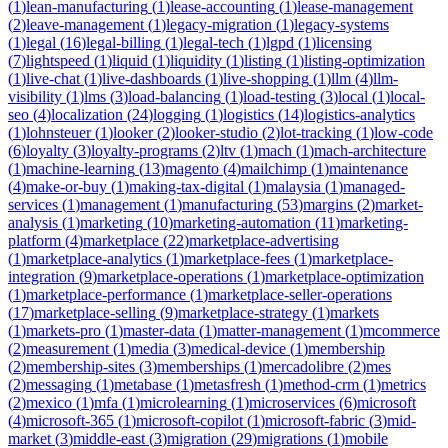
(
1
)
lean-manufacturing
(
1
)
lease-accounting
(
1
)
lease-management
(
2
)
leave-management
(
1
)
legacy-migration
(
1
)
legacy-systems
(
1
)
legal
(
16
)
legal-billing
(
1
)
legal-tech
(
1
)
lgpd
(
1
)
licensing
(
7
)
lightspeed
(
1
)
liquid
(
1
)
liquidity
(
1
)
listing
(
1
)
listing-optimization
(
1
)
live-chat
(
1
)
live-dashboards
(
1
)
live-shopping
(
1
)
llm
(
4
)
llm-
visibility
(
1
)
lms
(
3
)
load-balancing
(
1
)
load-testing
(
3
)
local
(
1
)
local-
seo
(
4
)
localization
(
24
)
logging
(
1
)
logistics
(
14
)
logistics-analytics
(
1
)
lohnsteuer
(
1
)
looker
(
2
)
looker-studio
(
2
)
lot-tracking
(
1
)
low-code
(
6
)
loyalty
(
3
)
loyalty-programs
(
2
)
ltv
(
1
)
mach
(
1
)
mach-architecture
(
1
)
machine-learning
(
13
)
magento
(
4
)
mailchimp
(
1
)
maintenance
(
4
)
make-or-buy
(
1
)
making-tax-digital
(
1
)
malaysia
(
1
)
managed-
services
(
1
)
management
(
1
)
manufacturing
(
53
)
margins
(
2
)
market-
analysis
(
1
)
marketing
(
10
)
marketing-automation
(
11
)
marketing-
platform
(
4
)
marketplace
(
22
)
marketplace-advertising
(
1
)
marketplace-analytics
(
1
)
marketplace-fees
(
1
)
marketplace-
integration
(
9
)
marketplace-operations
(
1
)
marketplace-optimization
(
1
)
marketplace-performance
(
1
)
marketplace-seller-operations
(
17
)
marketplace-selling
(
9
)
marketplace-strategy
(
1
)
markets
(
1
)
markets-pro
(
1
)
master-data
(
1
)
matter-management
(
1
)
mcommerce
(
2
)
measurement
(
1
)
media
(
3
)
medical-device
(
1
)
membership
(
2
)
membership-sites
(
3
)
memberships
(
1
)
mercadolibre
(
2
)
mes
(
2
)
messaging
(
1
)
metabase
(
1
)
metasfresh
(
1
)
method-crm
(
1
)
metrics
(
2
)
mexico
(
1
)
mfa
(
1
)
microlearning
(
1
)
microservices
(
6
)
microsoft
(
4
)
microsoft-365
(
1
)
microsoft-copilot
(
1
)
microsoft-fabric
(
3
)
mid-
market
(
3
)
middle-east
(
3
)
migration
(
29
)
migrations
(
1
)
mobile