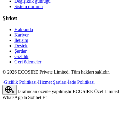
Değişiklik günlüğü
Sistem durumu
Şirket
Hakkında
Kariyer
İletişim
Destek
Şartlar
Gizlilik
Geri ödemeler
©
2026
ECOSIRE Private Limited. Tüm hakları saklıdır.
·
Gizlilik Politikası
·
Hizmet Şartları
·
İade Politikası
Tarafından özenle yapılmıştır
ECOSIRE Özel Limited
tr
WhatsApp'ta Sohbet Et