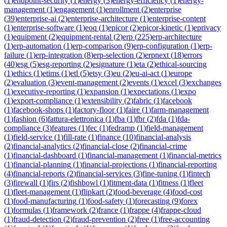
(
1
)
endpoint-security
(
1
)
energy
(
3
)
energy-efficiency
(
1
)
energy-
management
(
1
)
engagement
(
1
)
enrollment
(
2
)
enterprise
(
39
)
enterprise-ai
(
2
)
enterprise-architecture
(
1
)
enterprise-content
(
1
)
enterprise-software
(
1
)
eoq
(
1
)
epicor
(
2
)
epicor-kinetic
(
1
)
eprivacy
(
1
)
equipment
(
2
)
equipment-rental
(
2
)
erp
(
225
)
erp-architecture
(
1
)
erp-automation
(
1
)
erp-comparison
(
9
)
erp-configuration
(
1
)
erp-
failure
(
1
)
erp-integration
(
8
)
erp-selection
(
2
)
erpnext
(
18
)
errors
(
40
)
esg
(
5
)
esg-reporting
(
2
)
esignature
(
1
)
eta
(
2
)
ethical-sourcing
(
1
)
ethics
(
1
)
etims
(
1
)
etl
(
5
)
etsy
(
3
)
eu
(
2
)
eu-ai-act
(
1
)
europe
(
2
)
evaluation
(
3
)
event-management
(
2
)
events
(
1
)
excel
(
3
)
exchanges
(
1
)
executive-reporting
(
1
)
expansion
(
1
)
expectations
(
1
)
expo
(
1
)
export-compliance
(
1
)
extensibility
(
2
)
fabric
(
1
)
facebook
(
1
)
facebook-shops
(
1
)
factory-floor
(
1
)
faire
(
1
)
farm-management
(
1
)
fashion
(
6
)
fattura-elettronica
(
1
)
fba
(
1
)
fbr
(
2
)
fda
(
1
)
fda-
compliance
(
3
)
features
(
1
)
fec
(
1
)
fedramp
(
1
)
field-management
(
1
)
field-service
(
1
)
fill-rate
(
1
)
finance
(
10
)
financial-analysis
(
2
)
financial-analytics
(
2
)
financial-close
(
2
)
financial-crime
(
1
)
financial-dashboard
(
1
)
financial-management
(
1
)
financial-metrics
(
1
)
financial-planning
(
1
)
financial-projections
(
1
)
financial-reporting
(
4
)
financial-reports
(
2
)
financial-services
(
3
)
fine-tuning
(
1
)
fintech
(
3
)
firewall
(
1
)
firs
(
2
)
fishbowl
(
1
)
fitment-data
(
1
)
fitness
(
1
)
fleet
(
1
)
fleet-management
(
1
)
flipkart
(
2
)
food-beverage
(
4
)
food-cost
(
1
)
food-manufacturing
(
1
)
food-safety
(
1
)
forecasting
(
9
)
forex
(
1
)
formulas
(
1
)
framework
(
2
)
france
(
1
)
frappe
(
4
)
frappe-cloud
(
1
)
fraud-detection
(
2
)
fraud-prevention
(
2
)
free
(
1
)
free-accounting