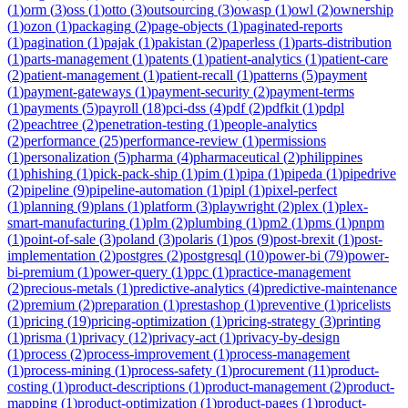
(
1
)
orm
(
3
)
oss
(
1
)
otto
(
3
)
outsourcing
(
3
)
owasp
(
1
)
owl
(
2
)
ownership
(
1
)
ozon
(
1
)
packaging
(
2
)
page-objects
(
1
)
paginated-reports
(
1
)
pagination
(
1
)
pajak
(
1
)
pakistan
(
2
)
paperless
(
1
)
parts-distribution
(
1
)
parts-management
(
1
)
patents
(
1
)
patient-analytics
(
1
)
patient-care
(
2
)
patient-management
(
1
)
patient-recall
(
1
)
patterns
(
5
)
payment
(
1
)
payment-gateways
(
1
)
payment-security
(
2
)
payment-terms
(
1
)
payments
(
5
)
payroll
(
18
)
pci-dss
(
4
)
pdf
(
2
)
pdfkit
(
1
)
pdpl
(
2
)
peachtree
(
2
)
penetration-testing
(
1
)
people-analytics
(
2
)
performance
(
25
)
performance-review
(
1
)
permissions
(
1
)
personalization
(
5
)
pharma
(
4
)
pharmaceutical
(
2
)
philippines
(
1
)
phishing
(
1
)
pick-pack-ship
(
1
)
pim
(
1
)
pipa
(
1
)
pipeda
(
1
)
pipedrive
(
2
)
pipeline
(
9
)
pipeline-automation
(
1
)
pipl
(
1
)
pixel-perfect
(
1
)
planning
(
9
)
plans
(
1
)
platform
(
3
)
playwright
(
2
)
plex
(
1
)
plex-
smart-manufacturing
(
1
)
plm
(
2
)
plumbing
(
1
)
pm2
(
1
)
pms
(
1
)
pnpm
(
1
)
point-of-sale
(
3
)
poland
(
3
)
polaris
(
1
)
pos
(
9
)
post-brexit
(
1
)
post-
implementation
(
2
)
postgres
(
2
)
postgresql
(
10
)
power-bi
(
79
)
power-
bi-premium
(
1
)
power-query
(
1
)
ppc
(
1
)
practice-management
(
2
)
precious-metals
(
1
)
predictive-analytics
(
4
)
predictive-maintenance
(
2
)
premium
(
2
)
preparation
(
1
)
prestashop
(
1
)
preventive
(
1
)
pricelists
(
1
)
pricing
(
19
)
pricing-optimization
(
1
)
pricing-strategy
(
3
)
printing
(
1
)
prisma
(
1
)
privacy
(
12
)
privacy-act
(
1
)
privacy-by-design
(
1
)
process
(
2
)
process-improvement
(
1
)
process-management
(
1
)
process-mining
(
1
)
process-safety
(
1
)
procurement
(
11
)
product-
costing
(
1
)
product-descriptions
(
1
)
product-management
(
2
)
product-
mapping
(
1
)
product-optimization
(
1
)
product-pages
(
1
)
product-