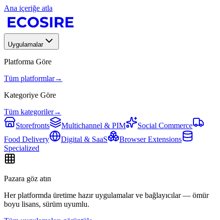
Ana içeriğe atla
Uygulamalar
Platforma Göre
Tüm platformlar
→
Kategoriye Göre
Tüm kategoriler
→
Storefronts
Multichannel & PIM
Social Commerce
Food Delivery
Digital & SaaS
Browser Extensions
Specialized
Pazara göz atın
Her platformda üretime hazır uygulamalar ve bağlayıcılar — ömür
boyu lisans, sürüm uyumlu.