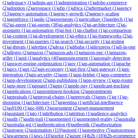
(
1
)
adequacy
(
1
)
admin-api
(
1
)
administration
(
1
)
adobe-commerce
(
2
)
adoption
(
2
)
aerospace
(
1
)
afip
(
1
)
africa
(
2
)
aftermarket
(
1
)
agency
(
13
)
agency-automation
(
1
)
agency-growth
(
2
)
agency-scaling
(
1
)
agentforce
(
1
)
agile
(
2
)
agreements
(
1
)
agriculture
(
3
)
agritech
(
1
)
ai
(
62
)
ai-agent
(
1
)
ai-agents
(
38
)
ai-analytics
(
2
)
ai-architecture
(
2
)
ai-
assistants
(
1
)
ai-automation
(
6
)
ai-bot
(
1
)
ai-chatbot
(
1
)
ai-comparison
(
1
)
ai-content
(
1
)
ai-development
(
1
)
ai-ethics
(
1
)
ai-frameworks
(
2
)
ai-
investment
(
1
)
ai-queries
(
1
)
ai-search
(
3
)
ai-security
(
1
)
ai-testing
(
1
)
ai-threats
(
1
)
alerting
(
2
)
alexa
(
1
)
alibaba
(
1
)
aliexpress
(
1
)
all-in-one
(
2
)
allegro
(
2
)
amazon
(
7
)
amazon-ads
(
1
)
amazon-ppc
(
1
)
amazon-
seller
(
1
)
aml
(
1
)
analytics
(
40
)
announcement
(
1
)
anomaly-detection
(
1
)
answer-engine-optimization
(
1
)
aov
(
1
)
ap-automation
(
1
)
apache
(
1
)
apcs
(
1
)
api
(
22
)
api-economy
(
1
)
api-first
(
2
)
api-gateway
(
1
)
api-
integration
(
3
)
api-security
(
2
)
apm
(
1
)
app-bridge
(
1
)
app-commerce
(
1
)
app-development
(
2
)
app-publishing
(
1
)
app-review
(
1
)
app-router
(
1
)
app-store
(
1
)
apparel
(
3
)
appi
(
1
)
apple-pay
(
1
)
applicant-tracking
(
1
)
applications
(
1
)
appointment-booking
(
2
)
appointments
(
1
)
appraisals
(
1
)
approval-chains
(
1
)
approvals
(
3
)
apps
(
1
)
ar
(
1
)
ar-
shopping
(
1
)
architecture
(
17
)
argentina
(
1
)
artificial-intelligence
(
2
)
as9100
(
1
)
asc-606
(
3
)
assessment
(
2
)
asset-management
(
4
)
assistant
(
1
)
ato
(
1
)
attribution
(
1
)
attrition
(
1
)
audience-analytics
(
1
)
audit
(
7
)
audit-trail
(
1
)
augmented
(
1
)
augmented-reality
(
2
)
australia
(
2
)
australia-gst
(
1
)
authentication
(
6
)
authentik
(
2
)
authorization
(
3
)
autogen
(
2
)
automation
(
119
)
automl
(
1
)
automotive
(
5
)
autonomous
(
2
)
awareness
(
1
)
aws
(
10
)
axelor
(
2
)
azure
(
4
)
b2b
(
18
)
b2b-ecommerce