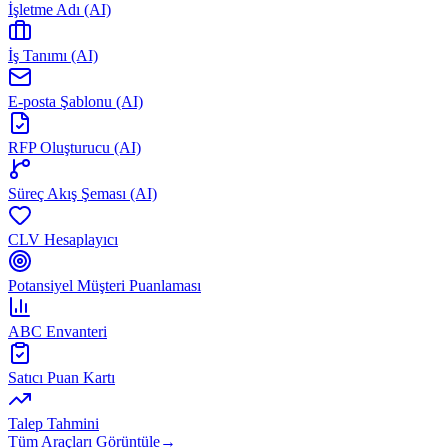
İşletme Adı (AI)
İş Tanımı (AI)
E-posta Şablonu (AI)
RFP Oluşturucu (AI)
Süreç Akış Şeması (AI)
CLV Hesaplayıcı
Potansiyel Müşteri Puanlaması
ABC Envanteri
Satıcı Puan Kartı
Talep Tahmini
Tüm Araçları Görüntüle
→