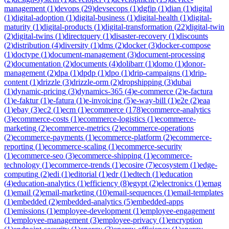
management
(
1
)
devops
(
29
)
devsecops
(
1
)
dgfip
(
1
)
dian
(
1
)
digital
(
1
)
digital-adoption
(
1
)
digital-business
(
1
)
digital-health
(
1
)
digital-
maturity
(
1
)
digital-products
(
1
)
digital-transformation
(
22
)
digital-twin
(
2
)
digital-twins
(
1
)
directquery
(
1
)
disaster-recovery
(
1
)
discounts
(
2
)
distribution
(
4
)
diversity
(
1
)
dms
(
2
)
docker
(
3
)
docker-compose
(
1
)
doctype
(
1
)
document-management
(
3
)
document-processing
(
2
)
documentation
(
2
)
documents
(
4
)
dolibarr
(
1
)
domo
(
1
)
donor-
management
(
2
)
dpa
(
1
)
dpdp
(
1
)
dpo
(
1
)
drip-campaigns
(
1
)
drip-
content
(
1
)
drizzle
(
3
)
drizzle-orm
(
2
)
dropshipping
(
3
)
dubai
(
1
)
dynamic-pricing
(
3
)
dynamics-365
(
4
)
e-commerce
(
2
)
e-factura
(
1
)
e-faktur
(
1
)
e-fatura
(
1
)
e-invoicing
(
5
)
e-way-bill
(
1
)
e2e
(
2
)
eaa
(
1
)
ebay
(
3
)
ec2
(
1
)
ecm
(
1
)
ecommerce
(
178
)
ecommerce-analytics
(
3
)
ecommerce-costs
(
1
)
ecommerce-logistics
(
1
)
ecommerce-
marketing
(
2
)
ecommerce-metrics
(
2
)
ecommerce-operations
(
2
)
ecommerce-payments
(
1
)
ecommerce-platform
(
2
)
ecommerce-
reporting
(
1
)
ecommerce-scaling
(
1
)
ecommerce-security
(
1
)
ecommerce-seo
(
3
)
ecommerce-shipping
(
1
)
ecommerce-
technology
(
1
)
ecommerce-trends
(
1
)
ecosire
(
7
)
ecosystem
(
1
)
edge-
computing
(
2
)
edi
(
1
)
editorial
(
1
)
edr
(
1
)
edtech
(
1
)
education
(
4
)
education-analytics
(
1
)
efficiency
(
8
)
egypt
(
2
)
electronics
(
1
)
emag
(
1
)
email
(
2
)
email-marketing
(
10
)
email-sequences
(
1
)
email-templates
(
1
)
embedded
(
2
)
embedded-analytics
(
5
)
embedded-apps
(
1
)
emissions
(
1
)
employee-development
(
1
)
employee-engagement
(
1
)
employee-management
(
3
)
employee-privacy
(
1
)
encryption