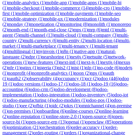
(
1
)
mobile-analytics
(
1
)
mobile-app
(
1
)
mobile-apps
(
1
)
mobile-bi
(
1
)
mobile-checkout
(
1
)
mobile-commerce
(
14
)
mobile-cro
(
1
)
mobile-
first
(
1
)
mobile-optimization
(
1
)
mobile-payments
(
1
)
mobile-seo
(
1
)
mobile-strategy
(
1
)
mobile-ux
(
1
)
modernization
(
1
)
modules
(
2
)
monday
(
3
)
monetization
(
2
)
monitoring
(
8
)
monolith
(
1
)
monorepo
(
2
)
month-end
(
1
)
month-end-close
(
2
)
mps
(
1
)
mrp
(
6
)
mtd
(
1
)
multi-
agent
(
5
)
multi-channel
(
13
)
multi-cloud
(
1
)
multi-company
(
3
)
multi-
country
(
2
)
multi-currency
(
6
)
multi-entity
(
2
)
multi-location
(
4
)
multi-
market
(
1
)
multi-marketplace
(
1
)
multi-tenancy
(
1
)
multi-tenant
(
4
)
multilingual
(
1
)
myinvois
(
1
)
n8n
(
1
)
native-app
(
1
)
natural-
language
(
2
)
ndpr
(
1
)
nearshoring
(
1
)
nestjs
(
5
)
netsuite
(
5
)
network-
operations
(
1
)
new-features
(
3
)
next-intl
(
1
)
next-js
(
1
)
nextjs
(
4
)
nexus
(
2
)
nfe
(
1
)
nginx
(
1
)
nigeria
(
3
)
nis2
(
1
)
nist
(
1
)
nlp
(
1
)
no-code
(
6
)
nodejs
(
1
)
nonprofit
(
4
)
nonprofit-analytics
(
1
)
noon
(
2
)
nps
(
1
)
oauth
(
1
)
oauth2
(
2
)
observability
(
4
)
occupancy
(
1
)
ocr
(
2
)
odoo
(
446
)
odoo
19
(
1
)
odoo versions
(
1
)
odoo-17
(
1
)
odoo-18
(
1
)
odoo-19
(
16
)
odoo-
accounting
(
6
)
odoo-crm
(
5
)
odoo-development
(
8
)
odoo-
implementation
(
1
)
odoo-integration
(
1
)
odoo-inventory
(
5
)
odoo-iot
(
1
)
odoo-manufacturing
(
4
)
odoo-modules
(
1
)
odoo-pos
(
1
)
odoo-
studio
(
1
)
oee
(
2
)
ofbiz
(
1
)
oidc
(
2
)
okrs
(
1
)
omnichannel
(
4
)
on-premise
(
1
)
on-premises
(
1
)
onboarding
(
6
)
online-courses
(
2
)
online-learning
(
2
)
online-reputation
(
1
)
online-store-2.0
(
1
)
open-source
(
6
)
open-
source-bi
(
1
)
open-source-erp
(
13
)
openai
(
1
)
openclaw
(
85
)
operations
(
6
)
optimization
(
21
)
orchestration
(
6
)
order-accuracy
(
1
)
order-
management
(
2
)
order-routing
(
1
)
orders
(
1
)
organizational-change