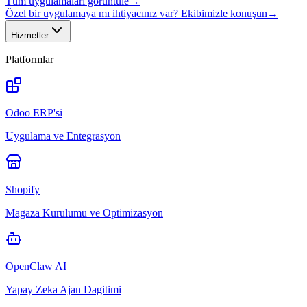
Tüm uygulamaları görüntüle
→
Özel bir uygulamaya mı ihtiyacınız var? Ekibimizle konuşun
→
Hizmetler
Platformlar
Odoo ERP'si
Uygulama ve Entegrasyon
Shopify
Magaza Kurulumu ve Optimizasyon
OpenClaw AI
Yapay Zeka Ajan Dagitimi