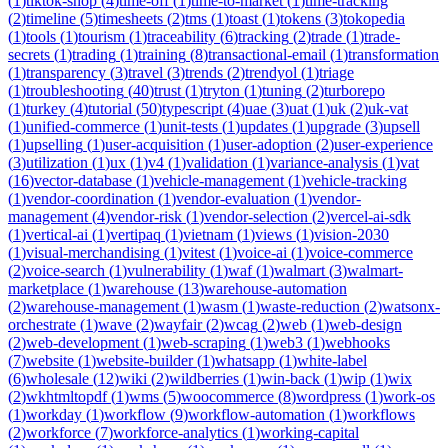
(
1
)
tiktok-shop
(
4
)
time-off
(
1
)
time-to-market
(
1
)
time-tracking
(
2
)
timeline
(
5
)
timesheets
(
2
)
tms
(
1
)
toast
(
1
)
tokens
(
3
)
tokopedia
(
1
)
tools
(
1
)
tourism
(
1
)
traceability
(
6
)
tracking
(
2
)
trade
(
1
)
trade-
secrets
(
1
)
trading
(
1
)
training
(
8
)
transactional-email
(
1
)
transformation
(
1
)
transparency
(
3
)
travel
(
3
)
trends
(
2
)
trendyol
(
1
)
triage
(
1
)
troubleshooting
(
40
)
trust
(
1
)
tryton
(
1
)
tuning
(
2
)
turborepo
(
1
)
turkey
(
4
)
tutorial
(
50
)
typescript
(
4
)
uae
(
3
)
uat
(
1
)
uk
(
2
)
uk-vat
(
1
)
unified-commerce
(
1
)
unit-tests
(
1
)
updates
(
1
)
upgrade
(
3
)
upsell
(
1
)
upselling
(
1
)
user-acquisition
(
1
)
user-adoption
(
2
)
user-experience
(
3
)
utilization
(
1
)
ux
(
1
)
v4
(
1
)
validation
(
1
)
variance-analysis
(
1
)
vat
(
16
)
vector-database
(
1
)
vehicle-management
(
1
)
vehicle-tracking
(
1
)
vendor-coordination
(
1
)
vendor-evaluation
(
1
)
vendor-
management
(
4
)
vendor-risk
(
1
)
vendor-selection
(
2
)
vercel-ai-sdk
(
1
)
vertical-ai
(
1
)
vertipaq
(
1
)
vietnam
(
1
)
views
(
1
)
vision-2030
(
1
)
visual-merchandising
(
1
)
vitest
(
1
)
voice-ai
(
1
)
voice-commerce
(
2
)
voice-search
(
1
)
vulnerability
(
1
)
waf
(
1
)
walmart
(
3
)
walmart-
marketplace
(
1
)
warehouse
(
13
)
warehouse-automation
(
2
)
warehouse-management
(
1
)
wasm
(
1
)
waste-reduction
(
2
)
watsonx-
orchestrate
(
1
)
wave
(
2
)
wayfair
(
2
)
wcag
(
2
)
web
(
1
)
web-design
(
2
)
web-development
(
1
)
web-scraping
(
1
)
web3
(
1
)
webhooks
(
7
)
website
(
1
)
website-builder
(
1
)
whatsapp
(
1
)
white-label
(
6
)
wholesale
(
12
)
wiki
(
2
)
wildberries
(
1
)
win-back
(
1
)
wip
(
1
)
wix
(
2
)
wkhtmltopdf
(
1
)
wms
(
5
)
woocommerce
(
8
)
wordpress
(
1
)
work-os
(
1
)
workday
(
1
)
workflow
(
9
)
workflow-automation
(
1
)
workflows
(
2
)
workforce
(
7
)
workforce-analytics
(
1
)
working-capital