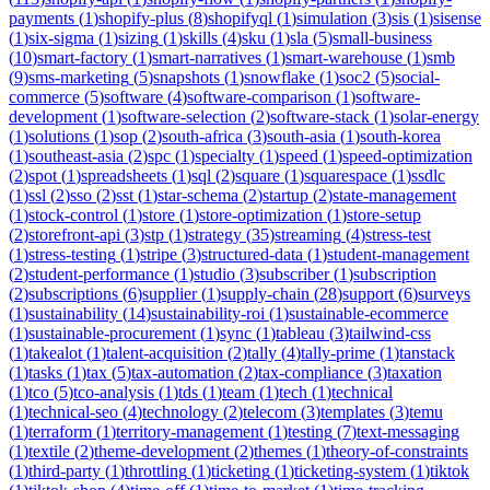
payments
(
1
)
shopify-plus
(
8
)
shopifyql
(
1
)
simulation
(
3
)
sis
(
1
)
sisense
(
1
)
six-sigma
(
1
)
sizing
(
1
)
skills
(
4
)
sku
(
1
)
sla
(
5
)
small-business
(
10
)
smart-factory
(
1
)
smart-narratives
(
1
)
smart-warehouse
(
1
)
smb
(
9
)
sms-marketing
(
5
)
snapshots
(
1
)
snowflake
(
1
)
soc2
(
5
)
social-
commerce
(
5
)
software
(
4
)
software-comparison
(
1
)
software-
development
(
1
)
software-selection
(
2
)
software-stack
(
1
)
solar-energy
(
1
)
solutions
(
1
)
sop
(
2
)
south-africa
(
3
)
south-asia
(
1
)
south-korea
(
1
)
southeast-asia
(
2
)
spc
(
1
)
specialty
(
1
)
speed
(
1
)
speed-optimization
(
2
)
spot
(
1
)
spreadsheets
(
1
)
sql
(
2
)
square
(
1
)
squarespace
(
1
)
ssdlc
(
1
)
ssl
(
2
)
sso
(
2
)
sst
(
1
)
star-schema
(
2
)
startup
(
2
)
state-management
(
1
)
stock-control
(
1
)
store
(
1
)
store-optimization
(
1
)
store-setup
(
2
)
storefront-api
(
3
)
stp
(
1
)
strategy
(
35
)
streaming
(
4
)
stress-test
(
1
)
stress-testing
(
1
)
stripe
(
3
)
structured-data
(
1
)
student-management
(
2
)
student-performance
(
1
)
studio
(
3
)
subscriber
(
1
)
subscription
(
2
)
subscriptions
(
6
)
supplier
(
1
)
supply-chain
(
28
)
support
(
6
)
surveys
(
1
)
sustainability
(
14
)
sustainability-roi
(
1
)
sustainable-ecommerce
(
1
)
sustainable-procurement
(
1
)
sync
(
1
)
tableau
(
3
)
tailwind-css
(
1
)
takealot
(
1
)
talent-acquisition
(
2
)
tally
(
4
)
tally-prime
(
1
)
tanstack
(
1
)
tasks
(
1
)
tax
(
5
)
tax-automation
(
2
)
tax-compliance
(
3
)
taxation
(
1
)
tco
(
5
)
tco-analysis
(
1
)
tds
(
1
)
team
(
1
)
tech
(
1
)
technical
(
1
)
technical-seo
(
4
)
technology
(
2
)
telecom
(
3
)
templates
(
3
)
temu
(
1
)
terraform
(
1
)
territory-management
(
1
)
testing
(
7
)
text-messaging
(
1
)
textile
(
2
)
theme-development
(
2
)
themes
(
1
)
theory-of-constraints
(
1
)
third-party
(
1
)
throttling
(
1
)
ticketing
(
1
)
ticketing-system
(
1
)
tiktok