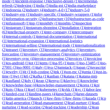
mode
(
1
)
incident-response
(
3
)
inclusive-design
(
1
)
incremental-
refresh
(
2
)
indexing
(
1
)
india
(
5
)
india-gst
(
2
)
india-marketplace
(
1
)
indonesia
(
2
)
industry
(
4
)
industry-4-0
(
17
)
industry-5-0
(
1
)
industry-erp
(
1
)
industry-specific
(
1
)
industry-wrappers
(
1
)
infor
(
1
)
information-security
(
2
)
infrastructure
(
10
)
infrastructure-as-code
(
1
)
infusionsoft
(
1
)
inp
(
1
)
insightly
(
1
)
insights
(
2
)
inspection
(
1
)
instagram
(
1
)
instagram-shopping
(
2
)
installation
(
1
)
integration
(
63
)
intellectual-property
(
1
)
inter-company
(
1
)
intercompany
(
4
)
internal-controls
(
1
)
internal-documentation
(
1
)
international
(
11
)
international-expansion
(
1
)
international-logistics
(
1
)
international-selling
(
2
)
international-trade
(
1
)
internationalization
(
2
)
intranet
(
1
)
inventory
(
33
)
inventory-analytics
(
1
)
inventory-
forecasting
(
1
)
inventory-management
(
5
)
inventory-optimization
(
1
)
inventory-sync
(
4
)
invoice-processing
(
2
)
invoices
(
1
)
invoicing
(
1
)
ios-android
(
1
)
iot
(
11
)
iqms
(
1
)
isa-95
(
1
)
isms
(
1
)
iso-13485
(
1
)
iso-
27001
(
3
)
iso-9001
(
1
)
italy
(
1
)
iva
(
2
)
jamstack
(
1
)
japan
(
2
)
javascript
(
1
)
jewelry
(
1
)
jit
(
1
)
job-costing
(
2
)
jpk
(
1
)
json-rpc
(
2
)
jumia
(
1
)
just-in-
time
(
1
)
jwt
(
1
)
k6
(
2
)
kafka
(
1
)
kanban
(
3
)
katana
(
1
)
katana-mrp
(
1
)
kaufland
(
2
)
kdv
(
1
)
keap
(
2
)
kenya
(
1
)
klaviyo
(
1
)
knowledge
(
1
)
knowledge-base
(
4
)
knowledge-management
(
2
)
korea
(
1
)
kpi
(
3
)
kpis
(
3
)
kra
(
1
)
ksef
(
1
)
kubernetes
(
1
)
kvkk
(
1
)
kyc
(
1
)
labor-law
(
1
)
landed-cost
(
1
)
landing-pages
(
4
)
langchain
(
3
)
large-datasets
(
1
)
latin-america
(
3
)
launch
(
1
)
law-firm
(
1
)
law-firms
(
1
)
lazada
(
1
)
lcp
(
1
)
lead-generation
(
3
)
lead-management
(
2
)
lead-nurture
(
1
)
lead-
nurturing
(
1
)
lead-scoring
(
2
)
lead-tracking
(
1
)
leadership
(
2
)
lean