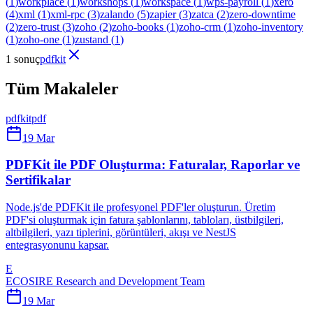
(
1
)
workplace
(
1
)
workshops
(
1
)
workspace
(
1
)
wps-payroll
(
1
)
xero
(
4
)
xml
(
1
)
xml-rpc
(
3
)
zalando
(
5
)
zapier
(
3
)
zatca
(
2
)
zero-downtime
(
2
)
zero-trust
(
3
)
zoho
(
2
)
zoho-books
(
1
)
zoho-crm
(
1
)
zoho-inventory
(
1
)
zoho-one
(
1
)
zustand
(
1
)
1 sonuç
pdfkit
Tüm Makaleler
pdfkit
pdf
19 Mar
PDFKit ile PDF Oluşturma: Faturalar, Raporlar ve
Sertifikalar
Node.js'de PDFKit ile profesyonel PDF'ler oluşturun. Üretim
PDF'si oluşturmak için fatura şablonlarını, tabloları, üstbilgileri,
altbilgileri, yazı tiplerini, görüntüleri, akışı ve NestJS
entegrasyonunu kapsar.
E
ECOSIRE Research and Development Team
19 Mar