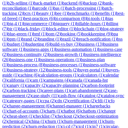
(
1
)
b2b-selling
(
1
)
back-market
(
1
)
backend
(
6
)
backup
(
2
)
bank-
reconciliation
(
1
)
barcode
(
1
)
bas
(
1
)
batch-processing
(
1
)
batch-
tracking
(
2
)
bcrs
(
1
)
beauty
(
1
)
bee
(
1
)
benchmarks
(
1
)
benefits
(
1
)
best-
of-breed
(
1
)
best-practices
(
6
)
bi-comparison
(
8
)
bi-tools
(
1
)
bias
(
1
)
big-4
(
1
)
bigcommerce
(
3
)
bigquery
(
1
)
billable-hours
(
1
)
billing
(
7
)
bir
(
1
)
black-friday
(
1
)
block-editor
(
1
)
blockchain
(
1
)
blog-strategy
(
1
)
blue-green
(
1
)
bmf
(
1
)
bom
(
2
)
booking
(
5
)
bookkeeping
(
9
)
bpa
(
1
)
bpm
(
1
)
brand
(
2
)
branding
(
1
)
brazil
(
2
)
breach-notification
(
1
)
bss
(
1
)
budget
(
3
)
budgeting
(
6
)
build-vs-buy
(
3
)
business
(
13
)
business
software
(
1
)
business-apps
(
1
)
business-automation
(
1
)
business-case
(
2
)
business-continuity
(
2
)
business-growth
(
1
)
business-intelligence
(
26
)
business-one
(
1
)
business-operations
(
1
)
business-plan
(
1
)
business-process
(
8
)
business-processes
(
1
)
business-software
(
1
)
business-strategy
(
12
)
business-tools
(
2
)
buyer-portal
(
1
)
buyers-
guide
(
1
)
caching
(
6
)
calculation-groups
(
1
)
calculators
(
1
)
calendar
(
3
)
california
(
1
)
cam
(
1
)
campaigns
(
4
)
canada
(
1
)
canada-hst
(
1
)
canary
(
1
)
capacity
(
2
)
capacity-planning
(
2
)
carbon-footprint
(
2
)
carbon-tracking
(
3
)
career-plans
(
1
)
cart-abandonment
(
2
)
case-
management
(
2
)
case-study
(
11
)
cash-flow
(
4
)
catalog
(
2
)
catalog-sync
(
1
)
category-pages
(
1
)
ccpa
(
2
)
cdn
(
2
)
certification
(
2
)
cfdi
(
1
)
cfo
(
2
)
change-management
(
6
)
channel-manager
(
1
)
chargebacks
(
1
)
chart-of-accounts
(
3
)
charts
(
1
)
chatbot
(
6
)
chatbots
(
1
)
chatgpt
(
2
)
cheat-sheet
(
1
)
checklist
(
7
)
checkout
(
2
)
checkout-optimization
(
2
)
chemical
(
2
)
china
(
1
)
churn
(
1
)
churn-management
(
1
)
churn-
prediction
(
2
)
churn-reduction
(
1
)
ci-cd
(
7
)
cicd
(
1
)
cin7
(
1
)
circular-