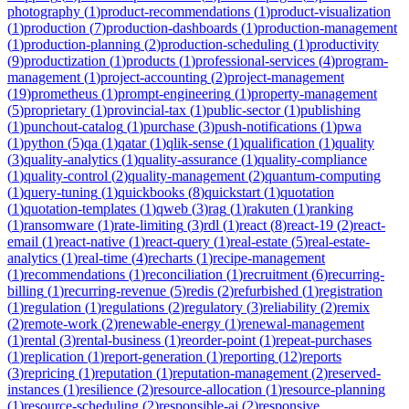
photography
(
1
)
product-recommendations
(
1
)
product-visualization
(
1
)
production
(
7
)
production-dashboards
(
1
)
production-management
(
1
)
production-planning
(
2
)
production-scheduling
(
1
)
productivity
(
9
)
productization
(
1
)
products
(
1
)
professional-services
(
4
)
program-
management
(
1
)
project-accounting
(
2
)
project-management
(
19
)
prometheus
(
1
)
prompt-engineering
(
1
)
property-management
(
5
)
proprietary
(
1
)
provincial-tax
(
1
)
public-sector
(
1
)
publishing
(
1
)
punchout-catalog
(
1
)
purchase
(
3
)
push-notifications
(
1
)
pwa
(
1
)
python
(
5
)
qa
(
1
)
qatar
(
1
)
qlik-sense
(
1
)
qualification
(
1
)
quality
(
3
)
quality-analytics
(
1
)
quality-assurance
(
1
)
quality-compliance
(
1
)
quality-control
(
2
)
quality-management
(
2
)
quantum-computing
(
1
)
query-tuning
(
1
)
quickbooks
(
8
)
quickstart
(
1
)
quotation
(
1
)
quotation-templates
(
1
)
qweb
(
3
)
rag
(
1
)
rakuten
(
1
)
ranking
(
1
)
ransomware
(
1
)
rate-limiting
(
3
)
rdl
(
1
)
react
(
8
)
react-19
(
2
)
react-
email
(
1
)
react-native
(
1
)
react-query
(
1
)
real-estate
(
5
)
real-estate-
analytics
(
1
)
real-time
(
4
)
recharts
(
1
)
recipe-management
(
1
)
recommendations
(
1
)
reconciliation
(
1
)
recruitment
(
6
)
recurring-
billing
(
1
)
recurring-revenue
(
5
)
redis
(
2
)
refurbished
(
1
)
registration
(
1
)
regulation
(
1
)
regulations
(
2
)
regulatory
(
3
)
reliability
(
2
)
remix
(
2
)
remote-work
(
2
)
renewable-energy
(
1
)
renewal-management
(
1
)
rental
(
3
)
rental-business
(
1
)
reorder-point
(
1
)
repeat-purchases
(
1
)
replication
(
1
)
report-generation
(
1
)
reporting
(
12
)
reports
(
3
)
repricing
(
1
)
reputation
(
1
)
reputation-management
(
2
)
reserved-
instances
(
1
)
resilience
(
2
)
resource-allocation
(
1
)
resource-planning
(
1
)
resource-scheduling
(
2
)
responsible-ai
(
2
)
responsive