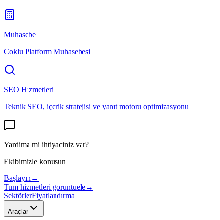
Muhasebe
Coklu Platform Muhasebesi
SEO Hizmetleri
Teknik SEO, içerik stratejisi ve yanıt motoru optimizasyonu
Yardima mi ihtiyaciniz var?
Ekibimizle konusun
Başlayın
→
Tum hizmetleri goruntuele
→
Sektörler
Fiyatlandırma
Araçlar