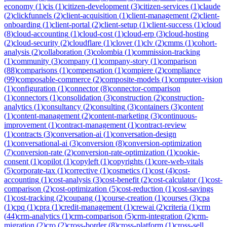
economy
(
1
)
cis
(
1
)
citizen-development
(
3
)
citizen-services
(
1
)
claude
(
2
)
clickfunnels
(
2
)
client-acquisition
(
1
)
client-management
(
2
)
client-
onboarding
(
1
)
client-portal
(
2
)
client-setup
(
1
)
client-success
(
1
)
cloud
(
8
)
cloud-accounting
(
1
)
cloud-cost
(
1
)
cloud-erp
(
3
)
cloud-hosting
(
2
)
cloud-security
(
2
)
cloudflare
(
1
)
clover
(
1
)
clv
(
2
)
cmms
(
1
)
cohort-
analysis
(
2
)
collaboration
(
3
)
colombia
(
1
)
commission-tracking
(
1
)
community
(
3
)
company
(
1
)
company-story
(
1
)
comparison
(
88
)
comparisons
(
1
)
compensation
(
1
)
compiere
(
2
)
compliance
(
99
)
composable-commerce
(
2
)
composite-models
(
1
)
computer-vision
(
1
)
configuration
(
1
)
connector
(
8
)
connector-comparison
(
1
)
connectors
(
1
)
consolidation
(
3
)
construction
(
2
)
construction-
analytics
(
1
)
consultancy
(
2
)
consulting
(
3
)
containers
(
3
)
content
(
1
)
content-management
(
2
)
content-marketing
(
3
)
continuous-
improvement
(
1
)
contract-management
(
1
)
contract-review
(
1
)
contracts
(
3
)
conversation-ai
(
1
)
conversation-design
(
1
)
conversational-ai
(
3
)
conversion
(
8
)
conversion-optimization
(
7
)
conversion-rate
(
2
)
conversion-rate-optimization
(
1
)
cookie-
consent
(
1
)
copilot
(
1
)
copyleft
(
1
)
copyrights
(
1
)
core-web-vitals
(
5
)
corporate-tax
(
1
)
corrective
(
1
)
cosmetics
(
1
)
cost
(
4
)
cost-
accounting
(
1
)
cost-analysis
(
3
)
cost-benefit
(
2
)
cost-calculator
(
1
)
cost-
comparison
(
2
)
cost-optimization
(
5
)
cost-reduction
(
1
)
cost-savings
(
1
)
cost-tracking
(
2
)
coupang
(
1
)
course-creation
(
1
)
courses
(
3
)
cpa
(
1
)
cpq
(
1
)
cpra
(
1
)
credit-management
(
1
)
crewai
(
2
)
criteria
(
1
)
crm
(
44
)
crm-analytics
(
1
)
crm-comparison
(
5
)
crm-integration
(
2
)
crm-
migration
(
2
)
cro
(
2
)
cross-border
(
8
)
cross-platform
(
1
)
cross-sell