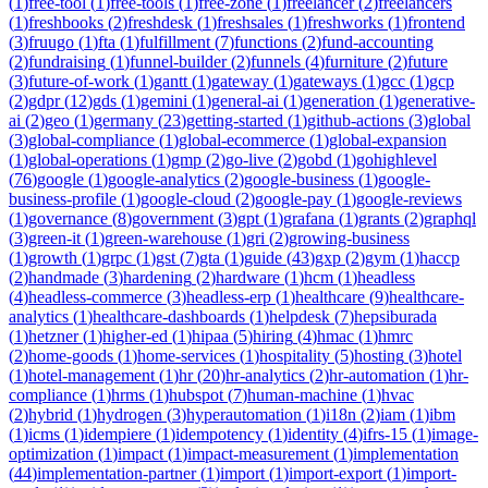
(
1
)
free-tool
(
1
)
free-tools
(
1
)
free-zone
(
1
)
freelancer
(
2
)
freelancers
(
1
)
freshbooks
(
2
)
freshdesk
(
1
)
freshsales
(
1
)
freshworks
(
1
)
frontend
(
3
)
fruugo
(
1
)
fta
(
1
)
fulfillment
(
7
)
functions
(
2
)
fund-accounting
(
2
)
fundraising
(
1
)
funnel-builder
(
2
)
funnels
(
4
)
furniture
(
2
)
future
(
3
)
future-of-work
(
1
)
gantt
(
1
)
gateway
(
1
)
gateways
(
1
)
gcc
(
1
)
gcp
(
2
)
gdpr
(
12
)
gds
(
1
)
gemini
(
1
)
general-ai
(
1
)
generation
(
1
)
generative-
ai
(
2
)
geo
(
1
)
germany
(
23
)
getting-started
(
1
)
github-actions
(
3
)
global
(
3
)
global-compliance
(
1
)
global-ecommerce
(
1
)
global-expansion
(
1
)
global-operations
(
1
)
gmp
(
2
)
go-live
(
2
)
gobd
(
1
)
gohighlevel
(
76
)
google
(
1
)
google-analytics
(
2
)
google-business
(
1
)
google-
business-profile
(
1
)
google-cloud
(
2
)
google-pay
(
1
)
google-reviews
(
1
)
governance
(
8
)
government
(
3
)
gpt
(
1
)
grafana
(
1
)
grants
(
2
)
graphql
(
3
)
green-it
(
1
)
green-warehouse
(
1
)
gri
(
2
)
growing-business
(
1
)
growth
(
1
)
grpc
(
1
)
gst
(
7
)
gta
(
1
)
guide
(
43
)
gxp
(
2
)
gym
(
1
)
haccp
(
2
)
handmade
(
3
)
hardening
(
2
)
hardware
(
1
)
hcm
(
1
)
headless
(
4
)
headless-commerce
(
3
)
headless-erp
(
1
)
healthcare
(
9
)
healthcare-
analytics
(
1
)
healthcare-dashboards
(
1
)
helpdesk
(
7
)
hepsiburada
(
1
)
hetzner
(
1
)
higher-ed
(
1
)
hipaa
(
5
)
hiring
(
4
)
hmac
(
1
)
hmrc
(
2
)
home-goods
(
1
)
home-services
(
1
)
hospitality
(
5
)
hosting
(
3
)
hotel
(
1
)
hotel-management
(
1
)
hr
(
20
)
hr-analytics
(
2
)
hr-automation
(
1
)
hr-
compliance
(
1
)
hrms
(
1
)
hubspot
(
7
)
human-machine
(
1
)
hvac
(
2
)
hybrid
(
1
)
hydrogen
(
3
)
hyperautomation
(
1
)
i18n
(
2
)
iam
(
1
)
ibm
(
1
)
icms
(
1
)
idempiere
(
1
)
idempotency
(
1
)
identity
(
4
)
ifrs-15
(
1
)
image-
optimization
(
1
)
impact
(
1
)
impact-measurement
(
1
)
implementation
(
44
)
implementation-partner
(
1
)
import
(
1
)
import-export
(
1
)
import-