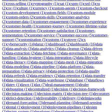
(
1
)
cross-selling
(
1
)
cryptography
(
1
)
csat
(
1
)
cspm
(
1
)
csrd
(
3
)
css
(
2
)
csv
(
1
)
culture
(
1
)
currency
(
1
)
custom-agents
(
1
)
custom-checkout
(
1
)
custom-development
(
1
)
custom-fields
(
1
)
custom-module
(
1
)
custom-orders
(
2
)
custom-skills
(
2
)
customer-analytics
(
2
)
customer-data
(
1
)
customer-engagement
(
3
)
customer-experience
(
5
)
customer-health
(
1
)
customer-journey
(
1
)
customer-lifetime-value
(
3
)
customer-retention
(
5
)
customer-satisfaction
(
1
)
customer-
segmentation
(
2
)
customer-service
(
7
)
customer-success
(
5
)
customer-
support
(
7
)
customization
(
5
)
customs
(
1
)
cutover
(
2
)
cx
(
1
)
cybersecurity
(
14
)
daraz
(
1
)
dashboard
(
2
)
dashboards
(
16
)
data
(
5
)
data-analysis
(
3
)
data-analytics
(
3
)
data-cleanup
(
2
)
data-driven
(
3
)
data-extraction
(
2
)
data-fetching
(
1
)
data-governance
(
1
)
data-
handling
(
1
)
data-hygiene
(
1
)
data-integration
(
2
)
data-lifecycle
(
1
)
data-literacy
(
1
)
data-mapping
(
1
)
data-mesh
(
1
)
data-migration
(
8
)
data-modeling
(
5
)
data-pipeline
(
1
)
data-platform
(
2
)
data-
preparation
(
1
)
data-privacy
(
4
)
data-protection
(
14
)
data-quality
(
4
)
data-refresh
(
2
)
data-residency
(
2
)
data-retention
(
1
)
data-transfer
(
4
)
data-visualization
(
5
)
data-warehouse
(
2
)
database
(
7
)
dataflows
(
1
)
datev
(
1
)
dawn
(
1
)
dax
(
7
)
deal-management
(
1
)
dealer
(
1
)
debugging
(
1
)
decentralized
(
1
)
decision
(
1
)
decision-framework
(
1
)
decision-making
(
1
)
decision-matrix
(
1
)
decision-tree
(
1
)
decorators
(
1
)
defect-detection
(
1
)
deliverability
(
1
)
delivery
(
1
)
delmiaworks
(
1
)
demand-forecasting
(
3
)
demand-planning
(
4
)
demand-sensing
(
1
)
dental
(
1
)
deployment
(
10
)
deployment-pipelines
(
1
)
design
(
2
)
design-system
(
1
)
developer
(
1
)
development
(
13
)
device-