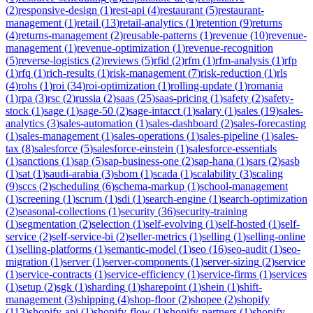
(
2
)
responsive-design
(
1
)
rest-api
(
4
)
restaurant
(
5
)
restaurant-
management
(
1
)
retail
(
13
)
retail-analytics
(
1
)
retention
(
9
)
returns
(
4
)
returns-management
(
2
)
reusable-patterns
(
1
)
revenue
(
10
)
revenue-
management
(
1
)
revenue-optimization
(
1
)
revenue-recognition
(
5
)
reverse-logistics
(
2
)
reviews
(
5
)
rfid
(
2
)
rfm
(
1
)
rfm-analysis
(
1
)
rfp
(
1
)
rfq
(
1
)
rich-results
(
1
)
risk-management
(
7
)
risk-reduction
(
1
)
rls
(
4
)
rohs
(
1
)
roi
(
34
)
roi-optimization
(
1
)
rolling-update
(
1
)
romania
(
1
)
rpa
(
3
)
rsc
(
2
)
russia
(
2
)
saas
(
25
)
saas-pricing
(
1
)
safety
(
2
)
safety-
stock
(
1
)
sage
(
1
)
sage-50
(
2
)
sage-intacct
(
1
)
salary
(
1
)
sales
(
19
)
sales-
analytics
(
3
)
sales-automation
(
1
)
sales-dashboard
(
2
)
sales-forecasting
(
1
)
sales-management
(
1
)
sales-operations
(
1
)
sales-pipeline
(
1
)
sales-
tax
(
8
)
salesforce
(
5
)
salesforce-einstein
(
1
)
salesforce-essentials
(
1
)
sanctions
(
1
)
sap
(
5
)
sap-business-one
(
2
)
sap-hana
(
1
)
sars
(
2
)
sasb
(
1
)
sat
(
1
)
saudi-arabia
(
3
)
sbom
(
1
)
scada
(
1
)
scalability
(
3
)
scaling
(
9
)
sccs
(
2
)
scheduling
(
6
)
schema-markup
(
1
)
school-management
(
1
)
screening
(
1
)
scrum
(
1
)
sdi
(
1
)
search-engine
(
1
)
search-optimization
(
2
)
seasonal-collections
(
1
)
security
(
36
)
security-training
(
1
)
segmentation
(
2
)
selection
(
1
)
self-evolving
(
1
)
self-hosted
(
1
)
self-
service
(
2
)
self-service-bi
(
2
)
seller-metrics
(
1
)
selling
(
1
)
selling-online
(
1
)
selling-platforms
(
1
)
semantic-model
(
1
)
seo
(
16
)
seo-audit
(
1
)
seo-
migration
(
1
)
server
(
1
)
server-components
(
1
)
server-sizing
(
2
)
service
(
1
)
service-contracts
(
1
)
service-efficiency
(
1
)
service-firms
(
1
)
services
(
1
)
setup
(
2
)
sgk
(
1
)
sharding
(
1
)
sharepoint
(
1
)
shein
(
1
)
shift-
management
(
3
)
shipping
(
4
)
shop-floor
(
2
)
shopee
(
2
)
shopify
(
113
)
shopify-api
(
1
)
shopify-flow
(
1
)
shopify-partners
(
1
)
shopify-