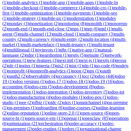
(
1
)
mobile-analytics
(
1
)
mobile-app
(
1
)
mobile-apps
(
1
)
mobile-bi
(
1
)
mobile-checkout
(
1
)
mobile-commerce
(
14
)
mobile-cro
(
1
)
mobile-
first
(
1
)
mobile-optimization
(
1
)
mobile-payments
(
1
)
mobile-seo
(
1
)
mobile-strategy
(
1
)
mobile-ux
(
1
)
modernization
(
1
)
modules
(
2
)
monday
(
3
)
monetization
(
2
)
monitoring
(
8
)
monolith
(
1
)
monorepo
(
2
)
month-end
(
1
)
month-end-close
(
2
)
mps
(
1
)
mrp
(
6
)
mtd
(
1
)
multi-
agent
(
5
)
multi-channel
(
13
)
multi-cloud
(
1
)
multi-company
(
3
)
multi-
country
(
2
)
multi-currency
(
6
)
multi-entity
(
2
)
multi-location
(
4
)
multi-
market
(
1
)
multi-marketplace
(
1
)
multi-tenancy
(
1
)
multi-tenant
(
4
)
multilingual
(
1
)
myinvois
(
1
)
n8n
(
1
)
native-app
(
1
)
natural-
language
(
2
)
ndpr
(
1
)
nearshoring
(
1
)
nestjs
(
5
)
netsuite
(
5
)
network-
operations
(
1
)
new-features
(
3
)
next-intl
(
1
)
next-js
(
1
)
nextjs
(
4
)
nexus
(
2
)
nfe
(
1
)
nginx
(
1
)
nigeria
(
3
)
nis2
(
1
)
nist
(
1
)
nlp
(
1
)
no-code
(
6
)
nodejs
(
1
)
nonprofit
(
4
)
nonprofit-analytics
(
1
)
noon
(
2
)
nps
(
1
)
oauth
(
1
)
oauth2
(
2
)
observability
(
4
)
occupancy
(
1
)
ocr
(
2
)
odoo
(
446
)
odoo
19
(
1
)
odoo versions
(
1
)
odoo-17
(
1
)
odoo-18
(
1
)
odoo-19
(
16
)
odoo-
accounting
(
6
)
odoo-crm
(
5
)
odoo-development
(
8
)
odoo-
implementation
(
1
)
odoo-integration
(
1
)
odoo-inventory
(
5
)
odoo-iot
(
1
)
odoo-manufacturing
(
4
)
odoo-modules
(
1
)
odoo-pos
(
1
)
odoo-
studio
(
1
)
oee
(
2
)
ofbiz
(
1
)
oidc
(
2
)
okrs
(
1
)
omnichannel
(
4
)
on-premise
(
1
)
on-premises
(
1
)
onboarding
(
6
)
online-courses
(
2
)
online-learning
(
2
)
online-reputation
(
1
)
online-store-2.0
(
1
)
open-source
(
6
)
open-
source-bi
(
1
)
open-source-erp
(
13
)
openai
(
1
)
openclaw
(
85
)
operations
(
6
)
optimization
(
21
)
orchestration
(
6
)
order-accuracy
(
1
)
order-
management
(
2
)
order-routing
(
1
)
orders
(
1
)
organizational-change