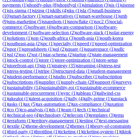
payments
(
1
)
shopify-plus
(
8
)
shopifyql
(
1
)
simulation
(
3
)
sis
(
1
)
sisense
(
1
)
six-sigma
(
1
)
sizing
(
1
)
skills
(
4
)
sku
(
1
)
sla
(
5
)
small-business
(
10
)
smart-factory
(
1
)
smart-narratives
(
1
)
smart-warehouse
(
1
)
smb
(
9
)
sms-marketing
(
5
)
snapshots
(
1
)
snowflake
(
1
)
soc2
(
5
)
social-
commerce
(
5
)
software
(
4
)
software-comparison
(
1
)
software-
development
(
1
)
software-selection
(
2
)
software-stack
(
1
)
solar-energy
(
1
)
solutions
(
1
)
sop
(
2
)
south-africa
(
3
)
south-asia
(
1
)
south-korea
(
1
)
southeast-asia
(
2
)
spc
(
1
)
specialty
(
1
)
speed
(
1
)
speed-optimization
(
2
)
spot
(
1
)
spreadsheets
(
1
)
sql
(
2
)
square
(
1
)
squarespace
(
1
)
ssdlc
(
1
)
ssl
(
2
)
sso
(
2
)
sst
(
1
)
star-schema
(
2
)
startup
(
2
)
state-management
(
1
)
stock-control
(
1
)
store
(
1
)
store-optimization
(
1
)
store-setup
(
2
)
storefront-api
(
3
)
stp
(
1
)
strategy
(
35
)
streaming
(
4
)
stress-test
(
1
)
stress-testing
(
1
)
stripe
(
3
)
structured-data
(
1
)
student-management
(
2
)
student-performance
(
1
)
studio
(
3
)
subscriber
(
1
)
subscription
(
2
)
subscriptions
(
6
)
supplier
(
1
)
supply-chain
(
28
)
support
(
6
)
surveys
(
1
)
sustainability
(
14
)
sustainability-roi
(
1
)
sustainable-ecommerce
(
1
)
sustainable-procurement
(
1
)
sync
(
1
)
tableau
(
3
)
tailwind-css
(
1
)
takealot
(
1
)
talent-acquisition
(
2
)
tally
(
4
)
tally-prime
(
1
)
tanstack
(
1
)
tasks
(
1
)
tax
(
5
)
tax-automation
(
2
)
tax-compliance
(
3
)
taxation
(
1
)
tco
(
5
)
tco-analysis
(
1
)
tds
(
1
)
team
(
1
)
tech
(
1
)
technical
(
1
)
technical-seo
(
4
)
technology
(
2
)
telecom
(
3
)
templates
(
3
)
temu
(
1
)
terraform
(
1
)
territory-management
(
1
)
testing
(
7
)
text-messaging
(
1
)
textile
(
2
)
theme-development
(
2
)
themes
(
1
)
theory-of-constraints
(
1
)
third-party
(
1
)
throttling
(
1
)
ticketing
(
1
)
ticketing-system
(
1
)
tiktok