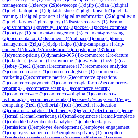
management
(
1
)
devops
(
29
)
devsecops
(
1
)
dgfip
(
1
)
dian
(
1
)
digital
(
1
)
digital-adoption
(
1
)
digital-business
(
1
)
digital-health
(
1
)
digital-
maturity
(
1
)
digital-products
(
1
)
digital-transformation
(
22
)
digital-twin
(
2
)
digital-twins
(
1
)
directquery
(
1
)
disaster-recovery
(
1
)
discounts
(
2
)
distribution
(
4
)
diversity
(
1
)
dms
(
2
)
docker
(
3
)
docker-compose
(
1
)
doctype
(
1
)
document-management
(
3
)
document-processing
(
2
)
documentation
(
2
)
documents
(
4
)
dolibarr
(
1
)
domo
(
1
)
donor-
management
(
2
)
dpa
(
1
)
dpdp
(
1
)
dpo
(
1
)
drip-campaigns
(
1
)
drip-
content
(
1
)
drizzle
(
3
)
drizzle-orm
(
2
)
dropshipping
(
3
)
dubai
(
1
)
dynamic-pricing
(
3
)
dynamics-365
(
4
)
e-commerce
(
2
)
e-factura
(
1
)
e-faktur
(
1
)
e-fatura
(
1
)
e-invoicing
(
5
)
e-way-bill
(
1
)
e2e
(
2
)
eaa
(
1
)
ebay
(
3
)
ec2
(
1
)
ecm
(
1
)
ecommerce
(
178
)
ecommerce-analytics
(
3
)
ecommerce-costs
(
1
)
ecommerce-logistics
(
1
)
ecommerce-
marketing
(
2
)
ecommerce-metrics
(
2
)
ecommerce-operations
(
2
)
ecommerce-payments
(
1
)
ecommerce-platform
(
2
)
ecommerce-
reporting
(
1
)
ecommerce-scaling
(
1
)
ecommerce-security
(
1
)
ecommerce-seo
(
3
)
ecommerce-shipping
(
1
)
ecommerce-
technology
(
1
)
ecommerce-trends
(
1
)
ecosire
(
7
)
ecosystem
(
1
)
edge-
computing
(
2
)
edi
(
1
)
editorial
(
1
)
edr
(
1
)
edtech
(
1
)
education
(
4
)
education-analytics
(
1
)
efficiency
(
8
)
egypt
(
2
)
electronics
(
1
)
emag
(
1
)
email
(
2
)
email-marketing
(
10
)
email-sequences
(
1
)
email-templates
(
1
)
embedded
(
2
)
embedded-analytics
(
5
)
embedded-apps
(
1
)
emissions
(
1
)
employee-development
(
1
)
employee-engagement
(
1
)
employee-management
(
3
)
employee-privacy
(
1
)
encryption