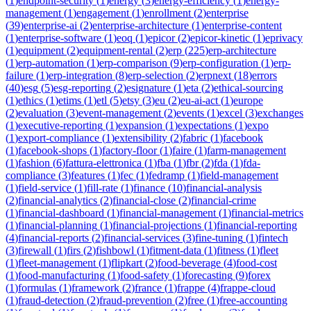
(
1
)
endpoint-security
(
1
)
energy
(
3
)
energy-efficiency
(
1
)
energy-
management
(
1
)
engagement
(
1
)
enrollment
(
2
)
enterprise
(
39
)
enterprise-ai
(
2
)
enterprise-architecture
(
1
)
enterprise-content
(
1
)
enterprise-software
(
1
)
eoq
(
1
)
epicor
(
2
)
epicor-kinetic
(
1
)
eprivacy
(
1
)
equipment
(
2
)
equipment-rental
(
2
)
erp
(
225
)
erp-architecture
(
1
)
erp-automation
(
1
)
erp-comparison
(
9
)
erp-configuration
(
1
)
erp-
failure
(
1
)
erp-integration
(
8
)
erp-selection
(
2
)
erpnext
(
18
)
errors
(
40
)
esg
(
5
)
esg-reporting
(
2
)
esignature
(
1
)
eta
(
2
)
ethical-sourcing
(
1
)
ethics
(
1
)
etims
(
1
)
etl
(
5
)
etsy
(
3
)
eu
(
2
)
eu-ai-act
(
1
)
europe
(
2
)
evaluation
(
3
)
event-management
(
2
)
events
(
1
)
excel
(
3
)
exchanges
(
1
)
executive-reporting
(
1
)
expansion
(
1
)
expectations
(
1
)
expo
(
1
)
export-compliance
(
1
)
extensibility
(
2
)
fabric
(
1
)
facebook
(
1
)
facebook-shops
(
1
)
factory-floor
(
1
)
faire
(
1
)
farm-management
(
1
)
fashion
(
6
)
fattura-elettronica
(
1
)
fba
(
1
)
fbr
(
2
)
fda
(
1
)
fda-
compliance
(
3
)
features
(
1
)
fec
(
1
)
fedramp
(
1
)
field-management
(
1
)
field-service
(
1
)
fill-rate
(
1
)
finance
(
10
)
financial-analysis
(
2
)
financial-analytics
(
2
)
financial-close
(
2
)
financial-crime
(
1
)
financial-dashboard
(
1
)
financial-management
(
1
)
financial-metrics
(
1
)
financial-planning
(
1
)
financial-projections
(
1
)
financial-reporting
(
4
)
financial-reports
(
2
)
financial-services
(
3
)
fine-tuning
(
1
)
fintech
(
3
)
firewall
(
1
)
firs
(
2
)
fishbowl
(
1
)
fitment-data
(
1
)
fitness
(
1
)
fleet
(
1
)
fleet-management
(
1
)
flipkart
(
2
)
food-beverage
(
4
)
food-cost
(
1
)
food-manufacturing
(
1
)
food-safety
(
1
)
forecasting
(
9
)
forex
(
1
)
formulas
(
1
)
framework
(
2
)
france
(
1
)
frappe
(
4
)
frappe-cloud
(
1
)
fraud-detection
(
2
)
fraud-prevention
(
2
)
free
(
1
)
free-accounting