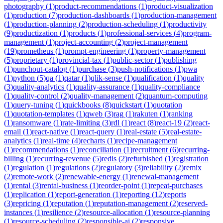
photography
(
1
)
product-recommendations
(
1
)
product-visualization
(
1
)
production
(
7
)
production-dashboards
(
1
)
production-management
(
1
)
production-planning
(
2
)
production-scheduling
(
1
)
productivity
(
9
)
productization
(
1
)
products
(
1
)
professional-services
(
4
)
program-
management
(
1
)
project-accounting
(
2
)
project-management
(
19
)
prometheus
(
1
)
prompt-engineering
(
1
)
property-management
(
5
)
proprietary
(
1
)
provincial-tax
(
1
)
public-sector
(
1
)
publishing
(
1
)
punchout-catalog
(
1
)
purchase
(
3
)
push-notifications
(
1
)
pwa
(
1
)
python
(
5
)
qa
(
1
)
qatar
(
1
)
qlik-sense
(
1
)
qualification
(
1
)
quality
(
3
)
quality-analytics
(
1
)
quality-assurance
(
1
)
quality-compliance
(
1
)
quality-control
(
2
)
quality-management
(
2
)
quantum-computing
(
1
)
query-tuning
(
1
)
quickbooks
(
8
)
quickstart
(
1
)
quotation
(
1
)
quotation-templates
(
1
)
qweb
(
3
)
rag
(
1
)
rakuten
(
1
)
ranking
(
1
)
ransomware
(
1
)
rate-limiting
(
3
)
rdl
(
1
)
react
(
8
)
react-19
(
2
)
react-
email
(
1
)
react-native
(
1
)
react-query
(
1
)
real-estate
(
5
)
real-estate-
analytics
(
1
)
real-time
(
4
)
recharts
(
1
)
recipe-management
(
1
)
recommendations
(
1
)
reconciliation
(
1
)
recruitment
(
6
)
recurring-
billing
(
1
)
recurring-revenue
(
5
)
redis
(
2
)
refurbished
(
1
)
registration
(
1
)
regulation
(
1
)
regulations
(
2
)
regulatory
(
3
)
reliability
(
2
)
remix
(
2
)
remote-work
(
2
)
renewable-energy
(
1
)
renewal-management
(
1
)
rental
(
3
)
rental-business
(
1
)
reorder-point
(
1
)
repeat-purchases
(
1
)
replication
(
1
)
report-generation
(
1
)
reporting
(
12
)
reports
(
3
)
repricing
(
1
)
reputation
(
1
)
reputation-management
(
2
)
reserved-
instances
(
1
)
resilience
(
2
)
resource-allocation
(
1
)
resource-planning
(
1
)
resource-scheduling
(
2
)
responsible-ai
(
2
)
responsive