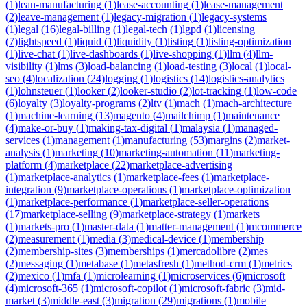
(
1
)
lean-manufacturing
(
1
)
lease-accounting
(
1
)
lease-management
(
2
)
leave-management
(
1
)
legacy-migration
(
1
)
legacy-systems
(
1
)
legal
(
16
)
legal-billing
(
1
)
legal-tech
(
1
)
lgpd
(
1
)
licensing
(
7
)
lightspeed
(
1
)
liquid
(
1
)
liquidity
(
1
)
listing
(
1
)
listing-optimization
(
1
)
live-chat
(
1
)
live-dashboards
(
1
)
live-shopping
(
1
)
llm
(
4
)
llm-
visibility
(
1
)
lms
(
3
)
load-balancing
(
1
)
load-testing
(
3
)
local
(
1
)
local-
seo
(
4
)
localization
(
24
)
logging
(
1
)
logistics
(
14
)
logistics-analytics
(
1
)
lohnsteuer
(
1
)
looker
(
2
)
looker-studio
(
2
)
lot-tracking
(
1
)
low-code
(
6
)
loyalty
(
3
)
loyalty-programs
(
2
)
ltv
(
1
)
mach
(
1
)
mach-architecture
(
1
)
machine-learning
(
13
)
magento
(
4
)
mailchimp
(
1
)
maintenance
(
4
)
make-or-buy
(
1
)
making-tax-digital
(
1
)
malaysia
(
1
)
managed-
services
(
1
)
management
(
1
)
manufacturing
(
53
)
margins
(
2
)
market-
analysis
(
1
)
marketing
(
10
)
marketing-automation
(
11
)
marketing-
platform
(
4
)
marketplace
(
22
)
marketplace-advertising
(
1
)
marketplace-analytics
(
1
)
marketplace-fees
(
1
)
marketplace-
integration
(
9
)
marketplace-operations
(
1
)
marketplace-optimization
(
1
)
marketplace-performance
(
1
)
marketplace-seller-operations
(
17
)
marketplace-selling
(
9
)
marketplace-strategy
(
1
)
markets
(
1
)
markets-pro
(
1
)
master-data
(
1
)
matter-management
(
1
)
mcommerce
(
2
)
measurement
(
1
)
media
(
3
)
medical-device
(
1
)
membership
(
2
)
membership-sites
(
3
)
memberships
(
1
)
mercadolibre
(
2
)
mes
(
2
)
messaging
(
1
)
metabase
(
1
)
metasfresh
(
1
)
method-crm
(
1
)
metrics
(
2
)
mexico
(
1
)
mfa
(
1
)
microlearning
(
1
)
microservices
(
6
)
microsoft
(
4
)
microsoft-365
(
1
)
microsoft-copilot
(
1
)
microsoft-fabric
(
3
)
mid-
market
(
3
)
middle-east
(
3
)
migration
(
29
)
migrations
(
1
)
mobile