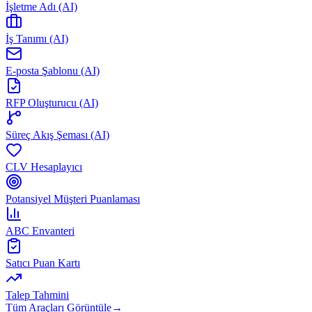
İşletme Adı (AI)
İş Tanımı (AI)
E-posta Şablonu (AI)
RFP Oluşturucu (AI)
Süreç Akış Şeması (AI)
CLV Hesaplayıcı
Potansiyel Müşteri Puanlaması
ABC Envanteri
Satıcı Puan Kartı
Talep Tahmini
Tüm Araçları Görüntüle
→