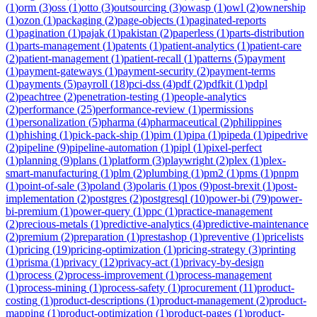
(
1
)
orm
(
3
)
oss
(
1
)
otto
(
3
)
outsourcing
(
3
)
owasp
(
1
)
owl
(
2
)
ownership
(
1
)
ozon
(
1
)
packaging
(
2
)
page-objects
(
1
)
paginated-reports
(
1
)
pagination
(
1
)
pajak
(
1
)
pakistan
(
2
)
paperless
(
1
)
parts-distribution
(
1
)
parts-management
(
1
)
patents
(
1
)
patient-analytics
(
1
)
patient-care
(
2
)
patient-management
(
1
)
patient-recall
(
1
)
patterns
(
5
)
payment
(
1
)
payment-gateways
(
1
)
payment-security
(
2
)
payment-terms
(
1
)
payments
(
5
)
payroll
(
18
)
pci-dss
(
4
)
pdf
(
2
)
pdfkit
(
1
)
pdpl
(
2
)
peachtree
(
2
)
penetration-testing
(
1
)
people-analytics
(
2
)
performance
(
25
)
performance-review
(
1
)
permissions
(
1
)
personalization
(
5
)
pharma
(
4
)
pharmaceutical
(
2
)
philippines
(
1
)
phishing
(
1
)
pick-pack-ship
(
1
)
pim
(
1
)
pipa
(
1
)
pipeda
(
1
)
pipedrive
(
2
)
pipeline
(
9
)
pipeline-automation
(
1
)
pipl
(
1
)
pixel-perfect
(
1
)
planning
(
9
)
plans
(
1
)
platform
(
3
)
playwright
(
2
)
plex
(
1
)
plex-
smart-manufacturing
(
1
)
plm
(
2
)
plumbing
(
1
)
pm2
(
1
)
pms
(
1
)
pnpm
(
1
)
point-of-sale
(
3
)
poland
(
3
)
polaris
(
1
)
pos
(
9
)
post-brexit
(
1
)
post-
implementation
(
2
)
postgres
(
2
)
postgresql
(
10
)
power-bi
(
79
)
power-
bi-premium
(
1
)
power-query
(
1
)
ppc
(
1
)
practice-management
(
2
)
precious-metals
(
1
)
predictive-analytics
(
4
)
predictive-maintenance
(
2
)
premium
(
2
)
preparation
(
1
)
prestashop
(
1
)
preventive
(
1
)
pricelists
(
1
)
pricing
(
19
)
pricing-optimization
(
1
)
pricing-strategy
(
3
)
printing
(
1
)
prisma
(
1
)
privacy
(
12
)
privacy-act
(
1
)
privacy-by-design
(
1
)
process
(
2
)
process-improvement
(
1
)
process-management
(
1
)
process-mining
(
1
)
process-safety
(
1
)
procurement
(
11
)
product-
costing
(
1
)
product-descriptions
(
1
)
product-management
(
2
)
product-
mapping
(
1
)
product-optimization
(
1
)
product-pages
(
1
)
product-