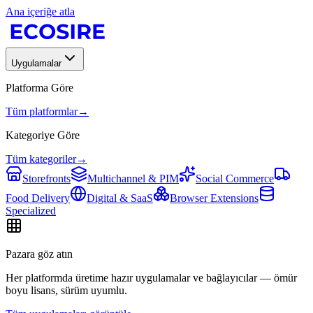
Ana içeriğe atla
Uygulamalar
Platforma Göre
Tüm platformlar
→
Kategoriye Göre
Tüm kategoriler
→
Storefronts
Multichannel & PIM
Social Commerce
Food Delivery
Digital & SaaS
Browser Extensions
Specialized
Pazara göz atın
Her platformda üretime hazır uygulamalar ve bağlayıcılar — ömür
boyu lisans, sürüm uyumlu.