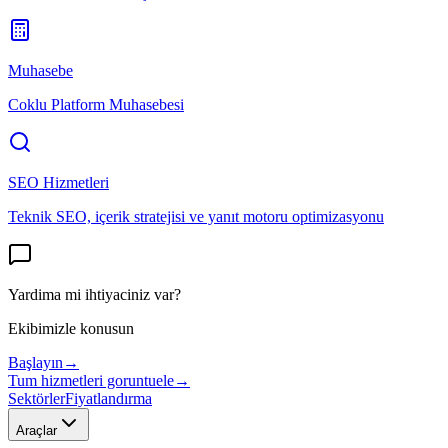
Muhasebe
Coklu Platform Muhasebesi
SEO Hizmetleri
Teknik SEO, içerik stratejisi ve yanıt motoru optimizasyonu
Yardima mi ihtiyaciniz var?
Ekibimizle konusun
Başlayın
→
Tum hizmetleri goruntuele
→
Sektörler
Fiyatlandırma
Araçlar