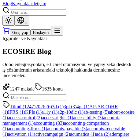
Blog
Kaynaklar
İletişim
tr
Giriş yap
Başlayın
İçgörüler ve Kaynaklar
ECOSIRE Blog
Odoo entegrasyonları, e-ticaret otomasyonu ve yapay zeka destekli
iş çözümlerinin arkasındaki teknoloji hakkında derinlemesine
incelemeler.
1247
makale
1635
konu
Tümü (1247)
2026
(
6
)
3d
(
1
)
3pl
(
3
)
4pl
(
1
)
AP-AR
(
1
)
HR
(
1
)
IFRS
(
1
)
KPIs
(
1
)
a11y
(
1
)
a2p-10dlc
(
1
)
ab-testing
(
5
)
about-ecosire
(
1
)
access-control
(
2
)
access-rights
(
1
)
accessibility
(
3
)
account-
management
(
1
)
accounting
(
83
)
accounting-comparison
(
1
)
accounting-firms
(
1
)
accounts-payable
(
3
)
accounts-receivable
(
1
)
activation
(
1
)
activecampaign
(
2
)
acumatica
(
1
)
ada
(
2
)
adempiere