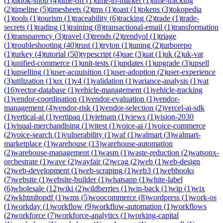
(
1
)
tiktok-shop
(
4
)
time-off
(
1
)
time-to-market
(
1
)
time-tracking
(
2
)
timeline
(
5
)
timesheets
(
2
)
tms
(
1
)
toast
(
1
)
tokens
(
3
)
tokopedia
(
1
)
tools
(
1
)
tourism
(
1
)
traceability
(
6
)
tracking
(
2
)
trade
(
1
)
trade-
secrets
(
1
)
trading
(
1
)
training
(
8
)
transactional-email
(
1
)
transformation
(
1
)
transparency
(
3
)
travel
(
3
)
trends
(
2
)
trendyol
(
1
)
triage
(
1
)
troubleshooting
(
40
)
trust
(
1
)
tryton
(
1
)
tuning
(
2
)
turborepo
(
1
)
turkey
(
4
)
tutorial
(
50
)
typescript
(
4
)
uae
(
3
)
uat
(
1
)
uk
(
2
)
uk-vat
(
1
)
unified-commerce
(
1
)
unit-tests
(
1
)
updates
(
1
)
upgrade
(
3
)
upsell
(
1
)
upselling
(
1
)
user-acquisition
(
1
)
user-adoption
(
2
)
user-experience
(
3
)
utilization
(
1
)
ux
(
1
)
v4
(
1
)
validation
(
1
)
variance-analysis
(
1
)
vat
(
16
)
vector-database
(
1
)
vehicle-management
(
1
)
vehicle-tracking
(
1
)
vendor-coordination
(
1
)
vendor-evaluation
(
1
)
vendor-
management
(
4
)
vendor-risk
(
1
)
vendor-selection
(
2
)
vercel-ai-sdk
(
1
)
vertical-ai
(
1
)
vertipaq
(
1
)
vietnam
(
1
)
views
(
1
)
vision-2030
(
1
)
visual-merchandising
(
1
)
vitest
(
1
)
voice-ai
(
1
)
voice-commerce
(
2
)
voice-search
(
1
)
vulnerability
(
1
)
waf
(
1
)
walmart
(
3
)
walmart-
marketplace
(
1
)
warehouse
(
13
)
warehouse-automation
(
2
)
warehouse-management
(
1
)
wasm
(
1
)
waste-reduction
(
2
)
watsonx-
orchestrate
(
1
)
wave
(
2
)
wayfair
(
2
)
wcag
(
2
)
web
(
1
)
web-design
(
2
)
web-development
(
1
)
web-scraping
(
1
)
web3
(
1
)
webhooks
(
7
)
website
(
1
)
website-builder
(
1
)
whatsapp
(
1
)
white-label
(
6
)
wholesale
(
12
)
wiki
(
2
)
wildberries
(
1
)
win-back
(
1
)
wip
(
1
)
wix
(
2
)
wkhtmltopdf
(
1
)
wms
(
5
)
woocommerce
(
8
)
wordpress
(
1
)
work-os
(
1
)
workday
(
1
)
workflow
(
9
)
workflow-automation
(
1
)
workflows
(
2
)
workforce
(
7
)
workforce-analytics
(
1
)
working-capital