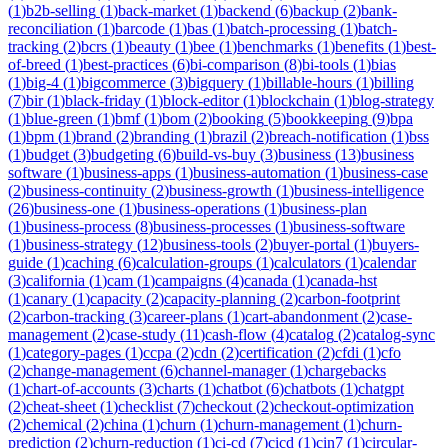
(
1
)
b2b-selling
(
1
)
back-market
(
1
)
backend
(
6
)
backup
(
2
)
bank-
reconciliation
(
1
)
barcode
(
1
)
bas
(
1
)
batch-processing
(
1
)
batch-
tracking
(
2
)
bcrs
(
1
)
beauty
(
1
)
bee
(
1
)
benchmarks
(
1
)
benefits
(
1
)
best-
of-breed
(
1
)
best-practices
(
6
)
bi-comparison
(
8
)
bi-tools
(
1
)
bias
(
1
)
big-4
(
1
)
bigcommerce
(
3
)
bigquery
(
1
)
billable-hours
(
1
)
billing
(
7
)
bir
(
1
)
black-friday
(
1
)
block-editor
(
1
)
blockchain
(
1
)
blog-strategy
(
1
)
blue-green
(
1
)
bmf
(
1
)
bom
(
2
)
booking
(
5
)
bookkeeping
(
9
)
bpa
(
1
)
bpm
(
1
)
brand
(
2
)
branding
(
1
)
brazil
(
2
)
breach-notification
(
1
)
bss
(
1
)
budget
(
3
)
budgeting
(
6
)
build-vs-buy
(
3
)
business
(
13
)
business
software
(
1
)
business-apps
(
1
)
business-automation
(
1
)
business-case
(
2
)
business-continuity
(
2
)
business-growth
(
1
)
business-intelligence
(
26
)
business-one
(
1
)
business-operations
(
1
)
business-plan
(
1
)
business-process
(
8
)
business-processes
(
1
)
business-software
(
1
)
business-strategy
(
12
)
business-tools
(
2
)
buyer-portal
(
1
)
buyers-
guide
(
1
)
caching
(
6
)
calculation-groups
(
1
)
calculators
(
1
)
calendar
(
3
)
california
(
1
)
cam
(
1
)
campaigns
(
4
)
canada
(
1
)
canada-hst
(
1
)
canary
(
1
)
capacity
(
2
)
capacity-planning
(
2
)
carbon-footprint
(
2
)
carbon-tracking
(
3
)
career-plans
(
1
)
cart-abandonment
(
2
)
case-
management
(
2
)
case-study
(
11
)
cash-flow
(
4
)
catalog
(
2
)
catalog-sync
(
1
)
category-pages
(
1
)
ccpa
(
2
)
cdn
(
2
)
certification
(
2
)
cfdi
(
1
)
cfo
(
2
)
change-management
(
6
)
channel-manager
(
1
)
chargebacks
(
1
)
chart-of-accounts
(
3
)
charts
(
1
)
chatbot
(
6
)
chatbots
(
1
)
chatgpt
(
2
)
cheat-sheet
(
1
)
checklist
(
7
)
checkout
(
2
)
checkout-optimization
(
2
)
chemical
(
2
)
china
(
1
)
churn
(
1
)
churn-management
(
1
)
churn-
prediction
(
2
)
churn-reduction
(
1
)
ci-cd
(
7
)
cicd
(
1
)
cin7
(
1
)
circular-