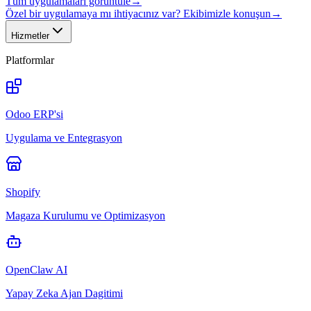
Tüm uygulamaları görüntüle
→
Özel bir uygulamaya mı ihtiyacınız var? Ekibimizle konuşun
→
Hizmetler
Platformlar
Odoo ERP'si
Uygulama ve Entegrasyon
Shopify
Magaza Kurulumu ve Optimizasyon
OpenClaw AI
Yapay Zeka Ajan Dagitimi