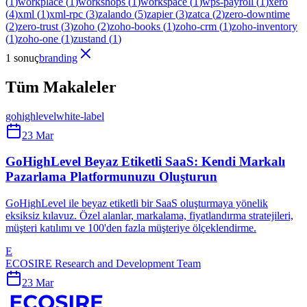
(
1
)
workplace
(
1
)
workshops
(
1
)
workspace
(
1
)
wps-payroll
(
1
)
xero
(
4
)
xml
(
1
)
xml-rpc
(
3
)
zalando
(
5
)
zapier
(
3
)
zatca
(
2
)
zero-downtime
(
2
)
zero-trust
(
3
)
zoho
(
2
)
zoho-books
(
1
)
zoho-crm
(
1
)
zoho-inventory
(
1
)
zoho-one
(
1
)
zustand
(
1
)
1 sonuç
branding
Tüm Makaleler
gohighlevel
white-label
23 Mar
GoHighLevel Beyaz Etiketli SaaS: Kendi Markalı
Pazarlama Platformunuzu Oluşturun
GoHighLevel ile beyaz etiketli bir SaaS oluşturmaya yönelik
eksiksiz kılavuz. Özel alanlar, markalama, fiyatlandırma stratejileri,
müşteri katılımı ve 100'den fazla müşteriye ölçeklendirme.
E
ECOSIRE Research and Development Team
23 Mar