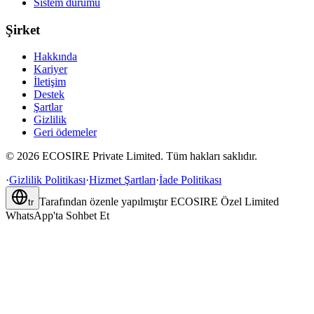
Sistem durumu
Şirket
Hakkında
Kariyer
İletişim
Destek
Şartlar
Gizlilik
Geri ödemeler
©
2026
ECOSIRE Private Limited. Tüm hakları saklıdır.
·
Gizlilik Politikası
·
Hizmet Şartları
·
İade Politikası
Tarafından özenle yapılmıştır
ECOSIRE Özel Limited
tr
WhatsApp'ta Sohbet Et