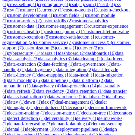
(
1
)
cross-selling
(
1
)
cryptography
(
1
)
csat
(
1
)
cspm
(
1
)
csrd
(
3
)
css
(
2
)
csv
(
1
)
culture
(
1
)
currency
(
1
)
custom-agents
(
1
)
custom-checkout
(
1
)
custom-development
(
1
)
custom-fields
(
1
)
custom-module
(
1
)
custom-orders
(
2
)
custom-skills
(
2
)
customer-analytics
(
2
)
customer-data
(
1
)
customer-engagement
(
3
)
customer-experience
(
5
)
customer-health
(
1
)
customer-journey
(
1
)
customer-lifetime-value
(
3
)
customer-retention
(
5
)
customer-satisfaction
(
1
)
customer-
segmentation
(
2
)
customer-service
(
7
)
customer-success
(
5
)
customer-
support
(
7
)
customization
(
5
)
customs
(
1
)
cutover
(
2
)
cx
(
1
)
cybersecurity
(
14
)
daraz
(
1
)
dashboard
(
2
)
dashboards
(
16
)
data
(
5
)
data-analysis
(
3
)
data-analytics
(
3
)
data-cleanup
(
2
)
data-driven
(
3
)
data-extraction
(
2
)
data-fetching
(
1
)
data-governance
(
1
)
data-
handling
(
1
)
data-hygiene
(
1
)
data-integration
(
2
)
data-lifecycle
(
1
)
data-literacy
(
1
)
data-mapping
(
1
)
data-mesh
(
1
)
data-migration
(
8
)
data-modeling
(
5
)
data-pipeline
(
1
)
data-platform
(
2
)
data-
preparation
(
1
)
data-privacy
(
4
)
data-protection
(
14
)
data-quality
(
4
)
data-refresh
(
2
)
data-residency
(
2
)
data-retention
(
1
)
data-transfer
(
4
)
data-visualization
(
5
)
data-warehouse
(
2
)
database
(
7
)
dataflows
(
1
)
datev
(
1
)
dawn
(
1
)
dax
(
7
)
deal-management
(
1
)
dealer
(
1
)
debugging
(
1
)
decentralized
(
1
)
decision
(
1
)
decision-framework
(
1
)
decision-making
(
1
)
decision-matrix
(
1
)
decision-tree
(
1
)
decorators
(
1
)
defect-detection
(
1
)
deliverability
(
1
)
delivery
(
1
)
delmiaworks
(
1
)
demand-forecasting
(
3
)
demand-planning
(
4
)
demand-sensing
(
1
)
dental
(
1
)
deployment
(
10
)
deployment-pipelines
(
1
)
design
(
2
)
design-system
(
1
)
developer
(
1
)
development
(
13
)
device-