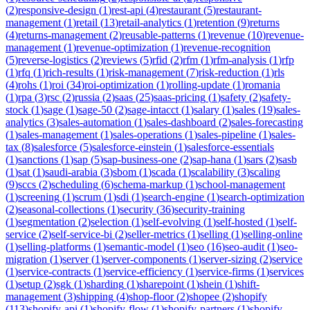
(
2
)
responsive-design
(
1
)
rest-api
(
4
)
restaurant
(
5
)
restaurant-
management
(
1
)
retail
(
13
)
retail-analytics
(
1
)
retention
(
9
)
returns
(
4
)
returns-management
(
2
)
reusable-patterns
(
1
)
revenue
(
10
)
revenue-
management
(
1
)
revenue-optimization
(
1
)
revenue-recognition
(
5
)
reverse-logistics
(
2
)
reviews
(
5
)
rfid
(
2
)
rfm
(
1
)
rfm-analysis
(
1
)
rfp
(
1
)
rfq
(
1
)
rich-results
(
1
)
risk-management
(
7
)
risk-reduction
(
1
)
rls
(
4
)
rohs
(
1
)
roi
(
34
)
roi-optimization
(
1
)
rolling-update
(
1
)
romania
(
1
)
rpa
(
3
)
rsc
(
2
)
russia
(
2
)
saas
(
25
)
saas-pricing
(
1
)
safety
(
2
)
safety-
stock
(
1
)
sage
(
1
)
sage-50
(
2
)
sage-intacct
(
1
)
salary
(
1
)
sales
(
19
)
sales-
analytics
(
3
)
sales-automation
(
1
)
sales-dashboard
(
2
)
sales-forecasting
(
1
)
sales-management
(
1
)
sales-operations
(
1
)
sales-pipeline
(
1
)
sales-
tax
(
8
)
salesforce
(
5
)
salesforce-einstein
(
1
)
salesforce-essentials
(
1
)
sanctions
(
1
)
sap
(
5
)
sap-business-one
(
2
)
sap-hana
(
1
)
sars
(
2
)
sasb
(
1
)
sat
(
1
)
saudi-arabia
(
3
)
sbom
(
1
)
scada
(
1
)
scalability
(
3
)
scaling
(
9
)
sccs
(
2
)
scheduling
(
6
)
schema-markup
(
1
)
school-management
(
1
)
screening
(
1
)
scrum
(
1
)
sdi
(
1
)
search-engine
(
1
)
search-optimization
(
2
)
seasonal-collections
(
1
)
security
(
36
)
security-training
(
1
)
segmentation
(
2
)
selection
(
1
)
self-evolving
(
1
)
self-hosted
(
1
)
self-
service
(
2
)
self-service-bi
(
2
)
seller-metrics
(
1
)
selling
(
1
)
selling-online
(
1
)
selling-platforms
(
1
)
semantic-model
(
1
)
seo
(
16
)
seo-audit
(
1
)
seo-
migration
(
1
)
server
(
1
)
server-components
(
1
)
server-sizing
(
2
)
service
(
1
)
service-contracts
(
1
)
service-efficiency
(
1
)
service-firms
(
1
)
services
(
1
)
setup
(
2
)
sgk
(
1
)
sharding
(
1
)
sharepoint
(
1
)
shein
(
1
)
shift-
management
(
3
)
shipping
(
4
)
shop-floor
(
2
)
shopee
(
2
)
shopify
(
113
)
shopify-api
(
1
)
shopify-flow
(
1
)
shopify-partners
(
1
)
shopify-