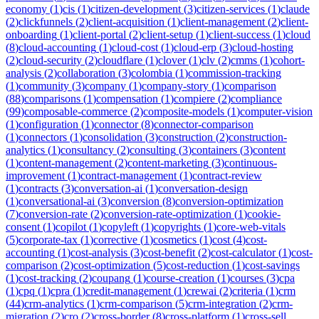
economy
(
1
)
cis
(
1
)
citizen-development
(
3
)
citizen-services
(
1
)
claude
(
2
)
clickfunnels
(
2
)
client-acquisition
(
1
)
client-management
(
2
)
client-
onboarding
(
1
)
client-portal
(
2
)
client-setup
(
1
)
client-success
(
1
)
cloud
(
8
)
cloud-accounting
(
1
)
cloud-cost
(
1
)
cloud-erp
(
3
)
cloud-hosting
(
2
)
cloud-security
(
2
)
cloudflare
(
1
)
clover
(
1
)
clv
(
2
)
cmms
(
1
)
cohort-
analysis
(
2
)
collaboration
(
3
)
colombia
(
1
)
commission-tracking
(
1
)
community
(
3
)
company
(
1
)
company-story
(
1
)
comparison
(
88
)
comparisons
(
1
)
compensation
(
1
)
compiere
(
2
)
compliance
(
99
)
composable-commerce
(
2
)
composite-models
(
1
)
computer-vision
(
1
)
configuration
(
1
)
connector
(
8
)
connector-comparison
(
1
)
connectors
(
1
)
consolidation
(
3
)
construction
(
2
)
construction-
analytics
(
1
)
consultancy
(
2
)
consulting
(
3
)
containers
(
3
)
content
(
1
)
content-management
(
2
)
content-marketing
(
3
)
continuous-
improvement
(
1
)
contract-management
(
1
)
contract-review
(
1
)
contracts
(
3
)
conversation-ai
(
1
)
conversation-design
(
1
)
conversational-ai
(
3
)
conversion
(
8
)
conversion-optimization
(
7
)
conversion-rate
(
2
)
conversion-rate-optimization
(
1
)
cookie-
consent
(
1
)
copilot
(
1
)
copyleft
(
1
)
copyrights
(
1
)
core-web-vitals
(
5
)
corporate-tax
(
1
)
corrective
(
1
)
cosmetics
(
1
)
cost
(
4
)
cost-
accounting
(
1
)
cost-analysis
(
3
)
cost-benefit
(
2
)
cost-calculator
(
1
)
cost-
comparison
(
2
)
cost-optimization
(
5
)
cost-reduction
(
1
)
cost-savings
(
1
)
cost-tracking
(
2
)
coupang
(
1
)
course-creation
(
1
)
courses
(
3
)
cpa
(
1
)
cpq
(
1
)
cpra
(
1
)
credit-management
(
1
)
crewai
(
2
)
criteria
(
1
)
crm
(
44
)
crm-analytics
(
1
)
crm-comparison
(
5
)
crm-integration
(
2
)
crm-
migration
(
2
)
cro
(
2
)
cross-border
(
8
)
cross-platform
(
1
)
cross-sell