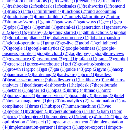
(
1
)
free-tool
(
1
)
free-tools
(
1
)
free-zone
(
1
)
freelancer
(
2
)
freelancers
(
1
)
freshbooks
(
2
)
freshdesk
(
1
)
freshsales
(
1
)
freshworks
(
1
)
frontend
(
3
)
fruugo
(
1
)
fta
(
1
)
fulfillment
(
7
)
functions
(
2
)
fund-accounting
(
2
)
fundraising
(
1
)
funnel-builder
(
2
)
funnels
(
4
)
furniture
(
2
)
future
(
3
)
future-of-work
(
1
)
gantt
(
1
)
gateway
(
1
)
gateways
(
1
)
gcc
(
1
)
gcp
(
2
)
gdpr
(
12
)
gds
(
1
)
gemini
(
1
)
general-ai
(
1
)
generation
(
1
)
generative-
ai
(
2
)
geo
(
1
)
germany
(
23
)
getting-started
(
1
)
github-actions
(
3
)
global
(
3
)
global-compliance
(
1
)
global-ecommerce
(
1
)
global-expansion
(
1
)
global-operations
(
1
)
gmp
(
2
)
go-live
(
2
)
gobd
(
1
)
gohighlevel
(
76
)
google
(
1
)
google-analytics
(
2
)
google-business
(
1
)
google-
business-profile
(
1
)
google-cloud
(
2
)
google-pay
(
1
)
google-reviews
(
1
)
governance
(
8
)
government
(
3
)
gpt
(
1
)
grafana
(
1
)
grants
(
2
)
graphql
(
3
)
green-it
(
1
)
green-warehouse
(
1
)
gri
(
2
)
growing-business
(
1
)
growth
(
1
)
grpc
(
1
)
gst
(
7
)
gta
(
1
)
guide
(
43
)
gxp
(
2
)
gym
(
1
)
haccp
(
2
)
handmade
(
3
)
hardening
(
2
)
hardware
(
1
)
hcm
(
1
)
headless
(
4
)
headless-commerce
(
3
)
headless-erp
(
1
)
healthcare
(
9
)
healthcare-
analytics
(
1
)
healthcare-dashboards
(
1
)
helpdesk
(
7
)
hepsiburada
(
1
)
hetzner
(
1
)
higher-ed
(
1
)
hipaa
(
5
)
hiring
(
4
)
hmac
(
1
)
hmrc
(
2
)
home-goods
(
1
)
home-services
(
1
)
hospitality
(
5
)
hosting
(
3
)
hotel
(
1
)
hotel-management
(
1
)
hr
(
20
)
hr-analytics
(
2
)
hr-automation
(
1
)
hr-
compliance
(
1
)
hrms
(
1
)
hubspot
(
7
)
human-machine
(
1
)
hvac
(
2
)
hybrid
(
1
)
hydrogen
(
3
)
hyperautomation
(
1
)
i18n
(
2
)
iam
(
1
)
ibm
(
1
)
icms
(
1
)
idempiere
(
1
)
idempotency
(
1
)
identity
(
4
)
ifrs-15
(
1
)
image-
optimization
(
1
)
impact
(
1
)
impact-measurement
(
1
)
implementation
(
44
)
implementation-partner
(
1
)
import
(
1
)
import-export
(
1
)
import-