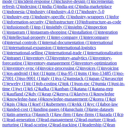
mode
(
1
)
incident-response
(
3
)
inclusive-design
(
1
)
incremental-
refresh
(
2
)
indexing
(
1
)
india
(
5
)
india-gst
(
2
)
india-marketplace
(
1
)
indonesia
(
2
)
industry
(
4
)
industry-4-0
(
17
)
industry-5-0
(
1
)
industry-erp
(
1
)
industry-specific
(
1
)
industry-wrappers
(
1
)
infor
(
1
)
information-security
(
2
)
infrastructure
(
10
)
infrastructure-as-code
(
1
)
infusionsoft
(
1
)
inp
(
1
)
insightly
(
1
)
insights
(
2
)
inspection
(
1
)
instagram
(
1
)
instagram-shopping
(
2
)
installation
(
1
)
integration
(
63
)
intellectual-property
(
1
)
inter-company
(
1
)
intercompany
(
4
)
internal-controls
(
1
)
internal-documentation
(
1
)
international
(
11
)
international-expansion
(
1
)
international-logistics
(
1
)
international-selling
(
2
)
international-trade
(
1
)
internationalization
(
2
)
intranet
(
1
)
inventory
(
33
)
inventory-analytics
(
1
)
inventory-
forecasting
(
1
)
inventory-management
(
5
)
inventory-optimization
(
1
)
inventory-sync
(
4
)
invoice-processing
(
2
)
invoices
(
1
)
invoicing
(
1
)
ios-android
(
1
)
iot
(
11
)
iqms
(
1
)
isa-95
(
1
)
isms
(
1
)
iso-13485
(
1
)
iso-
27001
(
3
)
iso-9001
(
1
)
italy
(
1
)
iva
(
2
)
jamstack
(
1
)
japan
(
2
)
javascript
(
1
)
jewelry
(
1
)
jit
(
1
)
job-costing
(
2
)
jpk
(
1
)
json-rpc
(
2
)
jumia
(
1
)
just-in-
time
(
1
)
jwt
(
1
)
k6
(
2
)
kafka
(
1
)
kanban
(
3
)
katana
(
1
)
katana-mrp
(
1
)
kaufland
(
2
)
kdv
(
1
)
keap
(
2
)
kenya
(
1
)
klaviyo
(
1
)
knowledge
(
1
)
knowledge-base
(
4
)
knowledge-management
(
2
)
korea
(
1
)
kpi
(
3
)
kpis
(
3
)
kra
(
1
)
ksef
(
1
)
kubernetes
(
1
)
kvkk
(
1
)
kyc
(
1
)
labor-law
(
1
)
landed-cost
(
1
)
landing-pages
(
4
)
langchain
(
3
)
large-datasets
(
1
)
latin-america
(
3
)
launch
(
1
)
law-firm
(
1
)
law-firms
(
1
)
lazada
(
1
)
lcp
(
1
)
lead-generation
(
3
)
lead-management
(
2
)
lead-nurture
(
1
)
lead-
nurturing
(
1
)
lead-scoring
(
2
)
lead-tracking
(
1
)
leadership
(
2
)
lean