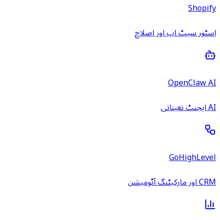
Shopify
اسٹور سیٹ اپ اور اصلاح
OpenClaw AI
AI ایجنٹ تعیناتی
GoHighLevel
CRM اور مارکیٹنگ آٹومیشن