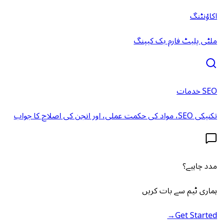
اکاؤنٹنگ
ملٹی پلیٹ فارم بک کیپنگ
SEO خدمات
تکنیکی SEO، مواد کی حکمت عملی، اور انجن کی اصلاح کا جواب
مدد چاہیے؟
ہماری ٹیم سے بات کریں
→
Get Started