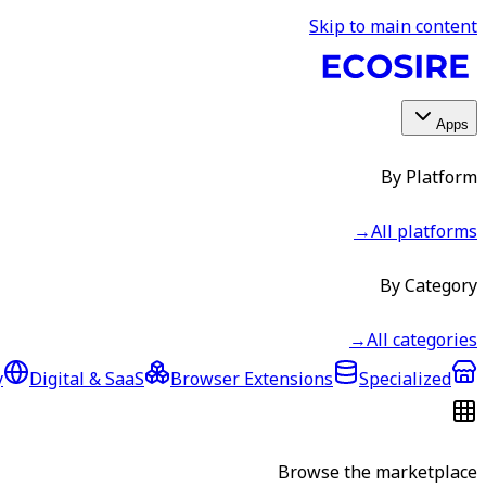
Skip to main content
Apps
By Platform
→
All platforms
By Category
→
All categories
y
Digital & SaaS
Browser Extensions
Specialized
Browse the marketplace