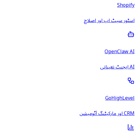
Shopify
اسٹور سیٹ اپ اور اصلاح
OpenClaw AI
AI ایجنٹ تعیناتی
GoHighLevel
CRM اور مارکیٹنگ آٹومیشن