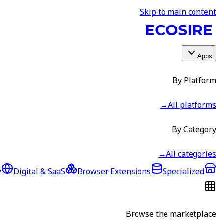
Skip to main content
Apps
By Platform
→
All platforms
By Category
→
All categories
y
Digital & SaaS
Browser Extensions
Specialized
Browse the marketplace