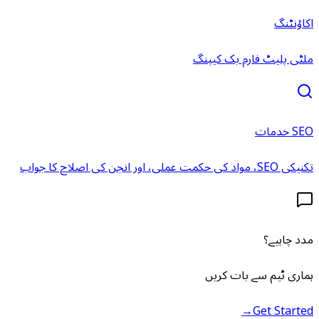
اکاؤنٹنگ
ملٹی پلیٹ فارم بک کیپنگ
SEO خدمات
تکنیکی SEO، مواد کی حکمت عملی، اور انجن کی اصلاح کا جواب
مدد چاہیے؟
ہماری ٹیم سے بات کریں
→
Get Started