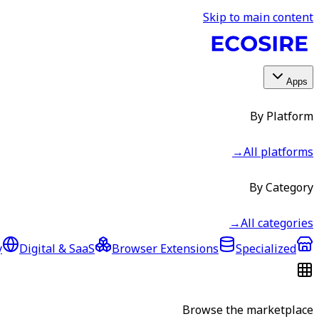
Skip to main content
Apps
By Platform
→
All platforms
By Category
→
All categories
y
Digital & SaaS
Browser Extensions
Specialized
Browse the marketplace