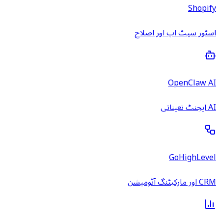
Shopify
اسٹور سیٹ اپ اور اصلاح
OpenClaw AI
AI ایجنٹ تعیناتی
GoHighLevel
CRM اور مارکیٹنگ آٹومیشن