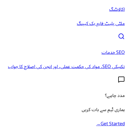
اکاؤنٹنگ
ملٹی پلیٹ فارم بک کیپنگ
SEO خدمات
تکنیکی SEO، مواد کی حکمت عملی، اور انجن کی اصلاح کا جواب
مدد چاہیے؟
ہماری ٹیم سے بات کریں
→
Get Started