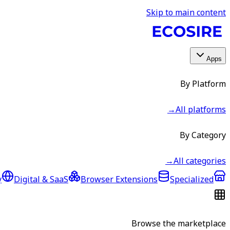
Skip to main content
Apps
By Platform
→
All platforms
By Category
→
All categories
y
Digital & SaaS
Browser Extensions
Specialized
Browse the marketplace