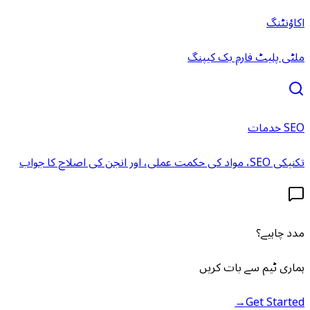
اکاؤنٹنگ
ملٹی پلیٹ فارم بک کیپنگ
SEO خدمات
تکنیکی SEO، مواد کی حکمت عملی، اور انجن کی اصلاح کا جواب
مدد چاہیے؟
ہماری ٹیم سے بات کریں
→
Get Started