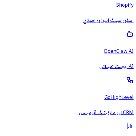
Shopify
اسٹور سیٹ اپ اور اصلاح
OpenClaw AI
AI ایجنٹ تعیناتی
GoHighLevel
CRM اور مارکیٹنگ آٹومیشن