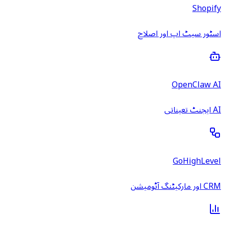
Shopify
اسٹور سیٹ اپ اور اصلاح
OpenClaw AI
AI ایجنٹ تعیناتی
GoHighLevel
CRM اور مارکیٹنگ آٹومیشن