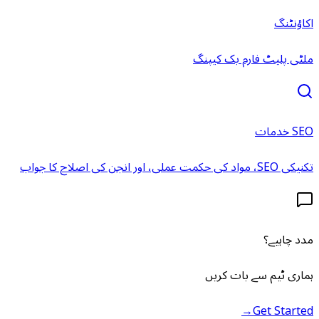
اکاؤنٹنگ
ملٹی پلیٹ فارم بک کیپنگ
SEO خدمات
تکنیکی SEO، مواد کی حکمت عملی، اور انجن کی اصلاح کا جواب
مدد چاہیے؟
ہماری ٹیم سے بات کریں
→
Get Started