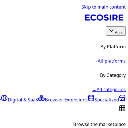
Skip to main content
Apps
By Platform
→
All platforms
By Category
→
All categories
y
Digital & SaaS
Browser Extensions
Specialized
Browse the marketplace