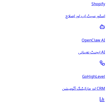
Shopify
اسٹور سیٹ اپ اور اصلاح
OpenClaw AI
AI ایجنٹ تعیناتی
GoHighLevel
CRM اور مارکیٹنگ آٹومیشن