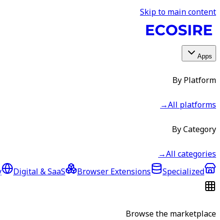
Skip to main content
Apps
By Platform
→
All platforms
By Category
→
All categories
y
Digital & SaaS
Browser Extensions
Specialized
Browse the marketplace