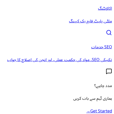
اکاؤنٹنگ
ملٹی پلیٹ فارم بک کیپنگ
SEO خدمات
تکنیکی SEO، مواد کی حکمت عملی، اور انجن کی اصلاح کا جواب
مدد چاہیے؟
ہماری ٹیم سے بات کریں
→
Get Started