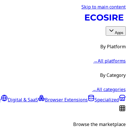
Skip to main content
Apps
By Platform
→
All platforms
By Category
→
All categories
y
Digital & SaaS
Browser Extensions
Specialized
Browse the marketplace