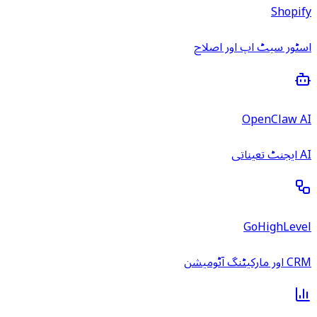
Shopify
اسٹور سیٹ اپ اور اصلاح
OpenClaw AI
AI ایجنٹ تعیناتی
GoHighLevel
CRM اور مارکیٹنگ آٹومیشن