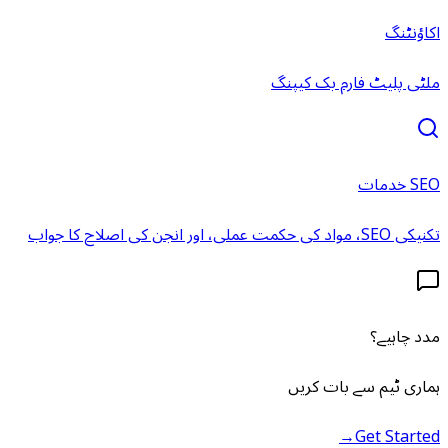
اکاؤنٹنگ
ملٹی پلیٹ فارم بک کیپنگ
SEO خدمات
تکنیکی SEO، مواد کی حکمت عملی، اور انجن کی اصلاح کا جواب
مدد چاہیے؟
ہماری ٹیم سے بات کریں
→
Get Started