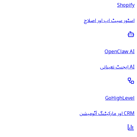
Shopify
اسٹور سیٹ اپ اور اصلاح
OpenClaw AI
AI ایجنٹ تعیناتی
GoHighLevel
CRM اور مارکیٹنگ آٹومیشن