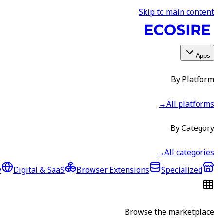
Skip to main content
Apps
By Platform
→
All platforms
By Category
→
All categories
y
Digital & SaaS
Browser Extensions
Specialized
Browse the marketplace