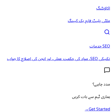
اکاؤنٹنگ
ملٹی پلیٹ فارم بک کیپنگ
SEO خدمات
تکنیکی SEO، مواد کی حکمت عملی، اور انجن کی اصلاح کا جواب
مدد چاہیے؟
ہماری ٹیم سے بات کریں
→
Get Started