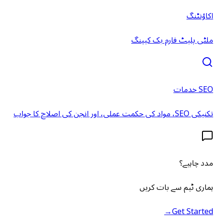
اکاؤنٹنگ
ملٹی پلیٹ فارم بک کیپنگ
SEO خدمات
تکنیکی SEO، مواد کی حکمت عملی، اور انجن کی اصلاح کا جواب
مدد چاہیے؟
ہماری ٹیم سے بات کریں
→
Get Started