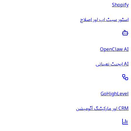
Shopify
اسٹور سیٹ اپ اور اصلاح
OpenClaw AI
AI ایجنٹ تعیناتی
GoHighLevel
CRM اور مارکیٹنگ آٹومیشن