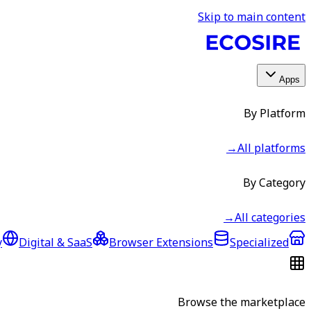
Skip to main content
Apps
By Platform
→
All platforms
By Category
→
All categories
y
Digital & SaaS
Browser Extensions
Specialized
Browse the marketplace